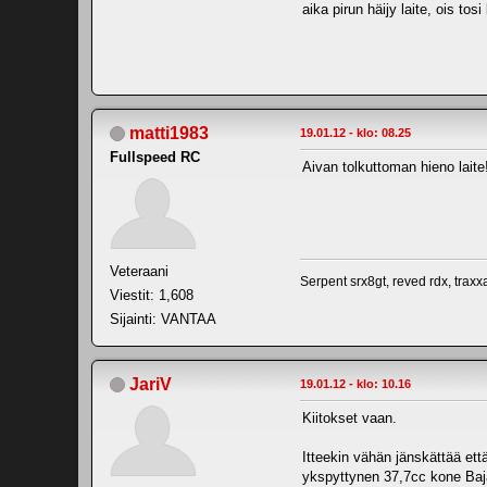
aika pirun häijy laite, ois tos
matti1983
19.01.12 - klo: 08.25
Fullspeed RC
Aivan tolkuttoman hieno laite!
Veteraani
Serpent srx8gt, reved rdx, trax
Viestit: 1,608
Sijainti: VANTAA
JariV
19.01.12 - klo: 10.16
Kiitokset vaan.
Itteekin vähän jänskättää ett
ykspyttynen 37,7cc kone Baja