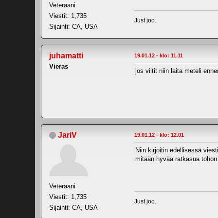
Veteraani
Viestit: 1,735
Just joo.
Sijainti: CA, USA
juhamatti
19.01.12 - klo: 11.11
Vieras
jos viitit niin laita meteli 
JariV
19.01.12 - klo: 12.01
Niin kirjoitin edellisessä vi
mitään hyvää ratkasua tohon ta
Veteraani
Viestit: 1,735
Just joo.
Sijainti: CA, USA