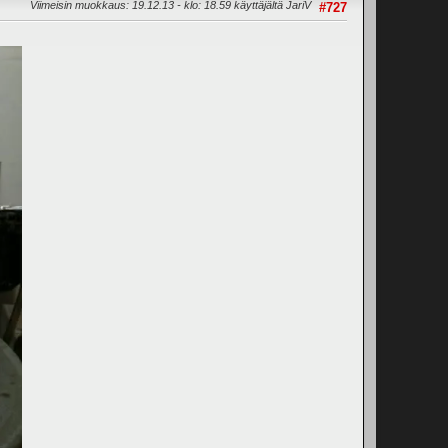
Viimeisin muokkaus
: 19.12.13 - klo: 18.59 käyttäjältä JariV
#727