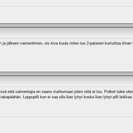
ennen ja jälkeen vaimentimen, ois kiva kuula miten tuo 2-patanen kurnuttaa ilma
estissä että vaimentajia en saanu mahtumaan joten niitä ei tuu. Putket tulee 
kapäähän. Loppupilli kun ei saa olla liian lyhyt koska liian lyhyt pilli leikka