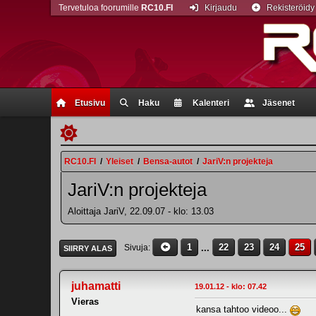
Tervetuloa foorumille
RC10.FI
Kirjaudu
Rekisteröidy
Etusivu
Haku
Kalenteri
Jäsenet
RC10.FI
/
Yleiset
/
Bensa-autot
/
JariV:n projekteja
JariV:n projekteja
Aloittaja JariV, 22.09.07 - klo: 13.03
1
...
22
23
24
25
Sivuja
SIIRRY ALAS
juhamatti
19.01.12 - klo: 07.42
Vieras
kansa tahtoo videoo...