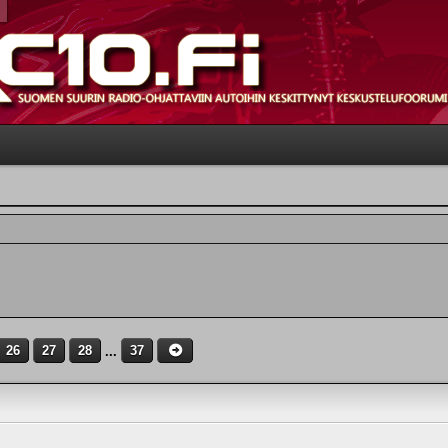
26
27
28
...
37