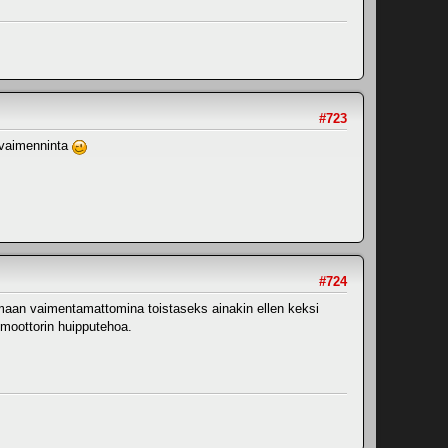
#723
n vaimenninta
#724
olemaan vaimentamattomina toistaseks ainakin ellen keksi
a moottorin huipputehoa.