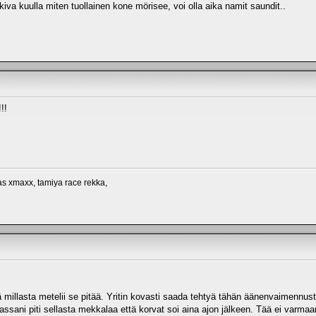
i kiva kuulla miten tuollainen kone mörisee, voi olla aika namit saundit..
!!
xas xmaxx, tamiya race rekka,
ä millasta metelii se pitää. Yritin kovasti saada tehtyä tähän äänenvaimennusta
ssani piti sellasta mekkalaa että korvat soi aina ajon jälkeen. Tää ei varmaa