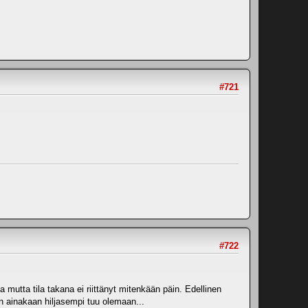
#721
#722
 mutta tila takana ei riittänyt mitenkään päin. Edellinen
n ainakaan hiljasempi tuu olemaan...