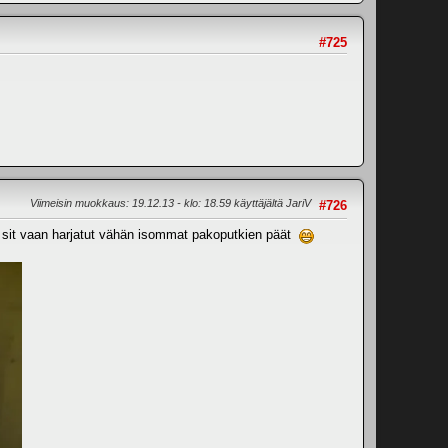
#725
Viimeisin muokkaus
: 19.12.13 - klo: 18.59 käyttäjältä JariV
#726
 on sit vaan harjatut vähän isommat pakoputkien päät