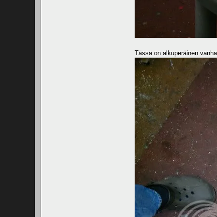
Tässä on alkuperäinen vanha