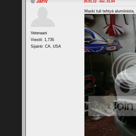
JariV
20.01.12 - klo: 21.04
Maski tuli tehtyä alumiinista, 
Veteraani
Viestit: 1,735
Sijainti: CA, USA