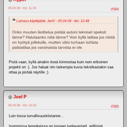
05.04.09 - klo: 11.34
#584
Lainaus käyttäjältä: JariV - 05.04.09 - klo: 10.48
Onko muuten liioittelua pistää autoni tekniset speksit
tänne? Halutaanko niitä tänne? Voin kyllä laittaa jos niistä
on hyötyä jollekulle, mutten viitsi turhaan tuhlata
palstatilaa jos varsinaista tarvista ei ole.
Pistä vaan, kyllä ainakin itseä kiinnostaa kuin noin erikoinen
projekti on :). Jos haluat niin tarkempia kuvia tekniikastakin saa
ottaa ja pistää näytille ;).
Joel P
05.04.09 - klo: 13.03
#585
Luin tossa turvallisuuskiistanne...
Isommissa lennokeissa on tosiaan tuplavastarit, erillisinä