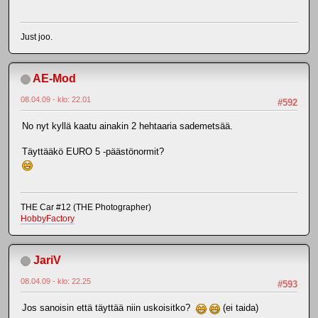
Just joo.
AE-Mod
08.04.09 - klo: 22.01
#592
No nyt kyllä kaatu ainakin 2 hehtaaria sademetsää.
Täyttääkö EURO 5 -päästönormit?
THE Car #12 (THE Photographer)
HobbyFactory
JariV
08.04.09 - klo: 22.25
#593
Jos sanoisin että täyttää niin uskoisitko?
(ei taida)