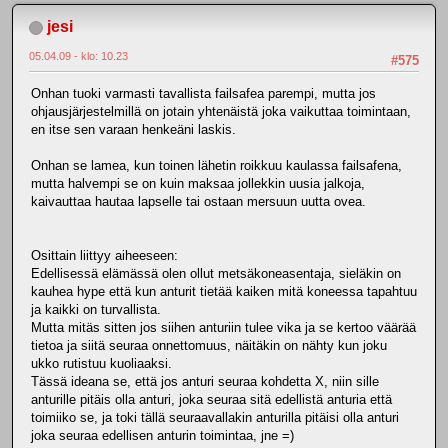
jesi
05.04.09 - klo: 10.23
#575
Onhan tuoki varmasti tavallista failsafea parempi, mutta jos
ohjausjärjestelmillä on jotain yhtenäistä joka vaikuttaa toimintaan,
en itse sen varaan henkeäni laskis.
Onhan se lamea, kun toinen lähetin roikkuu kaulassa failsafena,
mutta halvempi se on kuin maksaa jollekkin uusia jalkoja,
kaivauttaa hautaa lapselle tai ostaan mersuun uutta ovea.
Osittain liittyy aiheeseen:
Edellisessä elämässä olen ollut metsäkoneasentaja, sieläkin on
kauhea hype että kun anturit tietää kaiken mitä koneessa tapahtuu
ja kaikki on turvallista.
Mutta mitäs sitten jos siihen anturiin tulee vika ja se kertoo väärää
tietoa ja siitä seuraa onnettomuus, näitäkin on nähty kun joku
ukko rutistuu kuoliaaksi.
Tässä ideana se, että jos anturi seuraa kohdetta X, niin sille
anturille pitäis olla anturi, joka seuraa sitä edellistä anturia että
toimiiko se, ja toki tällä seuraavallakin anturilla pitäisi olla anturi
joka seuraa edellisen anturin toimintaa, jne =)