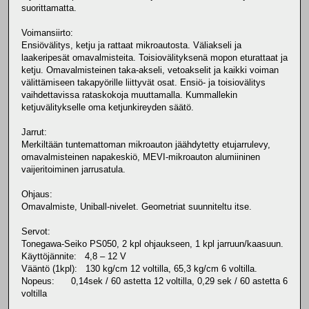
suorittamatta.
Voimansiirto:
Ensiövälitys, ketju ja rattaat mikroautosta. Väliakseli ja
laakeripesät omavalmisteita. Toisiovälityksenä mopon eturattaat ja
ketju. Omavalmisteinen taka-akseli, vetoakselit ja kaikki voiman
välittämiseen takapyörille liittyvät osat. Ensiö- ja toisiovälitys
vaihdettavissa rataskokoja muuttamalla. Kummallekin
ketjuvälitykselle oma ketjunkireyden säätö.
Jarrut:
Merkiltään tuntemattoman mikroauton jäähdytetty etujarrulevy,
omavalmisteinen napakeskiö, MEVI-mikroauton alumiininen
vaijeritoiminen jarrusatula.
Ohjaus:
Omavalmiste, Uniball-nivelet. Geometriat suunniteltu itse.
Servot:
Tonegawa-Seiko PS050, 2 kpl ohjaukseen, 1 kpl jarruun/kaasuun.
Käyttöjännite: 4,8 – 12 V
Vääntö (1kpl): 130 kg/cm 12 voltilla, 65,3 kg/cm 6 voltilla.
Nopeus: 0,14sek / 60 astetta 12 voltilla, 0,29 sek / 60 astetta 6
voltilla