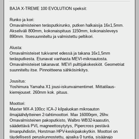
BAJA X-TREME 100 EVOLUTION speksit:
Runko ja kori:
Omavalmisteinen teräsputkirunko, putken halkaisija 16x1,5mm.
Akseliväli 800mm, kokonaispituus 1150mm, kokonaisleveys
890mm. Itsesuunniteltu ja valmistettu peltikori.
Alusta:
Omavalmisteiset tukivarret edessä ja takana 16x1,5mm
teräsputkesta. Etunavat vanhasta MEVI-mikroautosta.
Omavalmisteiset takanavat. MEVI pulttijakokeskiöt. Geometriat
suunniteltu itse. Pinnoitteena sähkösinkitys.
Jousitus:
Yoshimura Yamaha X1 jousi-iskunvaimentimet. Mittatilaus-
kierrejouset. 260mm kok. pituus.
Moottori:
Maxter MX-A 100cc ICA-J kilpaluokan mikroauton
ilmajäähdytteinen 2-tahtimoottori. Max 16000rpm, 26hv.
Omavalmisteinen pakoputkisto, Walbro WB32-kaasutin,
säädettävä PVL magneettosytytys, Pipercross pestävä
ilmanpuhdistin, Horstman HPV-keskipakokytkin. Moottori on
täydellisesti peruskunnostettu, ajoaika 0 tuntia, sisäänajo