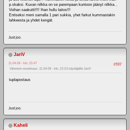
p.skaksi. Kuvan nilkka on se parempaan kuntoon jäänyt nilkka...
Voihan saakutti!!!! Ihan hullu laitos!!!
Entiseksi meni samalla 1 pari sukkia, yhet farkut kummastakin
lahkeesta ja yhdet kengät.
Just joo.
JariV
11.04.09 - klo: 23.47
#597
Viimeisin muokkaus
: 11.04.09 - klo: 23.53 käyttäjältä JariV
tuplapostaus
Just joo.
Kaheli