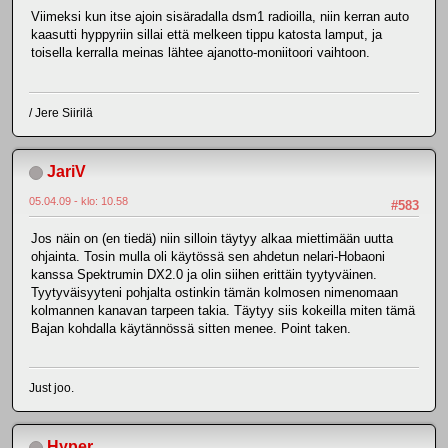
Viimeksi kun itse ajoin sisäradalla dsm1 radioilla, niin kerran auto
kaasutti hyppyriin sillai että melkeen tippu katosta lamput, ja
toisella kerralla meinas lähtee ajanotto-moniitoori vaihtoon.
/ Jere Siirilä
JariV
05.04.09 - klo: 10.58
#583
Jos näin on (en tiedä) niin silloin täytyy alkaa miettimään uutta
ohjainta. Tosin mulla oli käytössä sen ahdetun nelari-Hobaoni
kanssa Spektrumin DX2.0 ja olin siihen erittäin tyytyväinen.
Tyytyväisyyteni pohjalta ostinkin tämän kolmosen nimenomaan
kolmannen kanavan tarpeen takia. Täytyy siis kokeilla miten tämä
Bajan kohdalla käytännössä sitten menee. Point taken.
Just joo.
Hyper