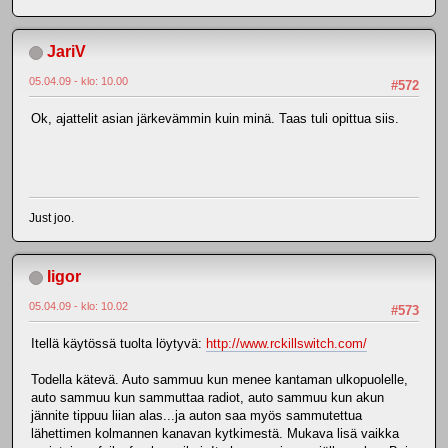
JariV
05.04.09 - klo: 10.00
#572
Ok, ajattelit asian järkevämmin kuin minä. Taas tuli opittua siis.
Just joo.
Iigor
05.04.09 - klo: 10.02
#573
Itellä käytössä tuolta löytyvä:
http://www.rckillswitch.com/
Todella kätevä. Auto sammuu kun menee kantaman ulkopuolelle,
auto sammuu kun sammuttaa radiot, auto sammuu kun akun
jännite tippuu liian alas...ja auton saa myös sammutettua
lähettimen kolmannen kanavan kytkimestä. Mukava lisä vaikka