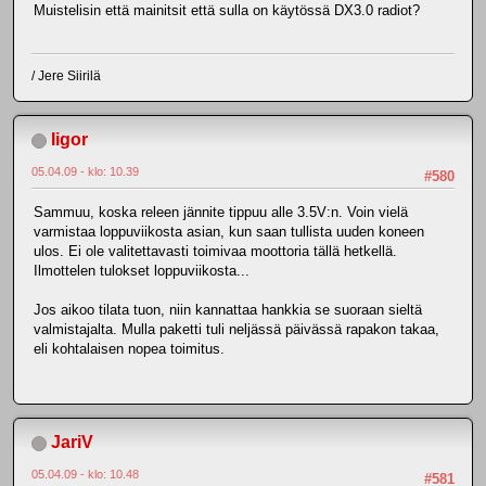
Muistelisin että mainitsit että sulla on käytössä DX3.0 radiot?
/ Jere Siirilä
Iigor
05.04.09 - klo: 10.39
#580
Sammuu, koska releen jännite tippuu alle 3.5V:n. Voin vielä
varmistaa loppuviikosta asian, kun saan tullista uuden koneen
ulos. Ei ole valitettavasti toimivaa moottoria tällä hetkellä.
Ilmottelen tulokset loppuviikosta...
Jos aikoo tilata tuon, niin kannattaa hankkia se suoraan sieltä
valmistajalta. Mulla paketti tuli neljässä päivässä rapakon takaa,
eli kohtalaisen nopea toimitus.
JariV
05.04.09 - klo: 10.48
#581