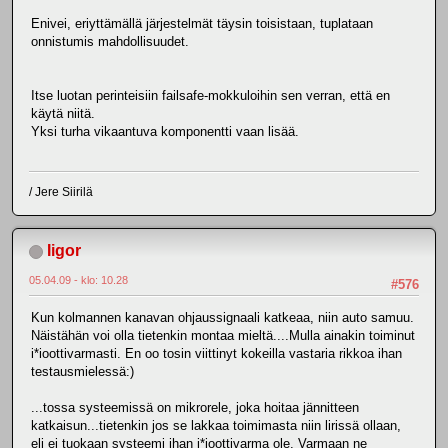
Enivei, eriyttämällä järjestelmät täysin toisistaan, tuplataan
onnistumis mahdollisuudet.
Itse luotan perinteisiin failsafe-mokkuloihin sen verran, että en
käytä niitä.
Yksi turha vikaantuva komponentti vaan lisää.
/ Jere Siirilä
Iigor
05.04.09 - klo: 10.28
#576
Kun kolmannen kanavan ohjaussignaali katkeaa, niin auto samuu.
Näistähän voi olla tietenkin montaa mieltä....Mulla ainakin toiminut
i*ioottivarmasti. En oo tosin viittinyt kokeilla vastaria rikkoa ihan
testausmielessä:)
...tossa systeemissä on mikrorele, joka hoitaa jännitteen
katkaisun...tietenkin jos se lakkaa toimimasta niin lirissä ollaan,
eli ei tuokaan systeemi ihan i*ioottivarma ole. Varmaan ne