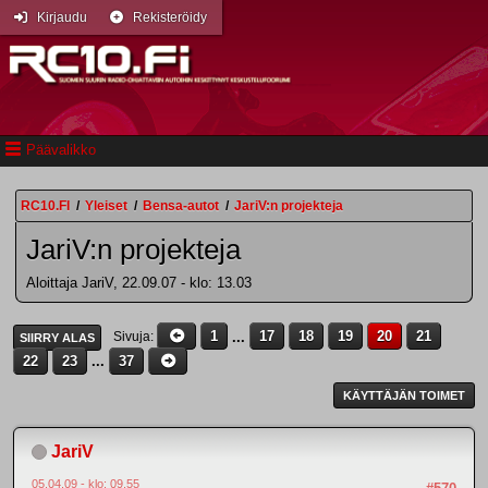
Kirjaudu
Rekisteröidy
Päävalikko
RC10.FI
/
Yleiset
/
Bensa-autot
/
JariV:n projekteja
JariV:n projekteja
Aloittaja JariV, 22.09.07 - klo: 13.03
1
...
17
18
19
20
21
Sivuja
SIIRRY ALAS
22
23
...
37
KÄYTTÄJÄN TOIMET
JariV
05.04.09 - klo: 09.55