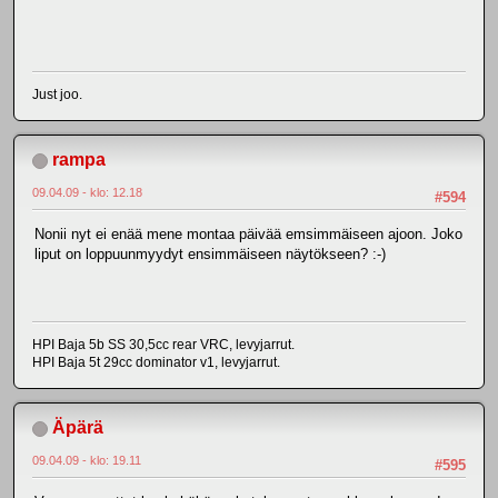
Just joo.
rampa
09.04.09 - klo: 12.18
#594
Nonii nyt ei enää mene montaa päivää emsimmäiseen ajoon. Joko
liput on loppuunmyydyt ensimmäiseen näytökseen? :-)
HPI Baja 5b SS 30,5cc rear VRC, levyjarrut.
HPI Baja 5t 29cc dominator v1, levyjarrut.
Äpärä
09.04.09 - klo: 19.11
#595