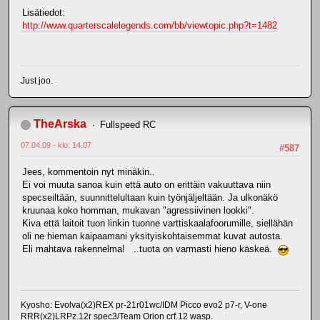
Lisätiedot:
http://www.quarterscalelegends.com/bb/viewtopic.php?t=1482
Just joo.
TheArska
Fullspeed RC
07.04.09 - klo: 14.07
#587
Jees, kommentoin nyt minäkin..
Ei voi muuta sanoa kuin että auto on erittäin vakuuttava niin
specseiltään, suunnittelultaan kuin työnjäljeltään. Ja ulkonäkö
kruunaa koko homman, mukavan "agressiivinen lookki".
Kiva että laitoit tuon linkin tuonne varttiskaalafoorumille, siellähän
oli ne hieman kaipaamani yksityiskohtaisemmat kuvat autosta.
Eli mahtava rakennelma! ..tuota on varmasti hieno käskeä.
Kyosho: Evolva(x2)REX pr-21r01wc/IDM Picco evo2 p7-r, V-one
RRR(x2)LRPz.12r spec3/Team Orion crf.12 wasp.