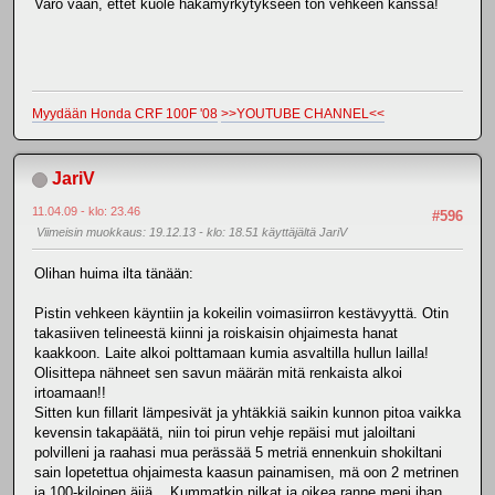
Varo vaan, ettet kuole häkämyrkytykseen ton vehkeen kanssa!
Myydään Honda CRF 100F '08
>>YOUTUBE CHANNEL<<
JariV
11.04.09 - klo: 23.46
#596
Viimeisin muokkaus
: 19.12.13 - klo: 18.51 käyttäjältä JariV
Olihan huima ilta tänään:
Pistin vehkeen käyntiin ja kokeilin voimasiirron kestävyyttä. Otin
takasiiven telineestä kiinni ja roiskaisin ohjaimesta hanat
kaakkoon. Laite alkoi polttamaan kumia asvaltilla hullun lailla!
Olisittepa nähneet sen savun määrän mitä renkaista alkoi
irtoamaan!!
Sitten kun fillarit lämpesivät ja yhtäkkiä saikin kunnon pitoa vaikka
kevensin takapäätä, niin toi pirun vehje repäisi mut jaloiltani
polvilleni ja raahasi mua perässää 5 metriä ennenkuin shokiltani
sain lopetettua ohjaimesta kaasun painamisen, mä oon 2 metrinen
ja 100-kiloinen äijä... Kummatkin nilkat ja oikea ranne meni ihan