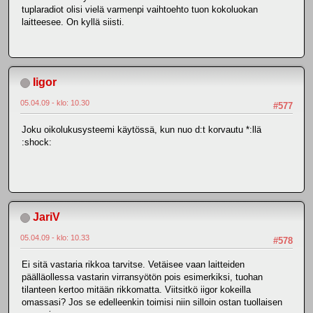
tuplaradiot olisi vielä varmenpi vaihtoehto tuon kokoluokan
laitteesee. On kyllä siisti.
Iigor
05.04.09 - klo: 10.30
#577
Joku oikolukusysteemi käytössä, kun nuo d:t korvautu *:llä
:shock:
JariV
05.04.09 - klo: 10.33
#578
Ei sitä vastaria rikkoa tarvitse. Vetäisee vaan laitteiden
päälläollessa vastarin virransyötön pois esimerkiksi, tuohan
tilanteen kertoo mitään rikkomatta. Viitsitkö iigor kokeilla
omassasi? Jos se edelleenkin toimisi niin silloin ostan tuollaisen