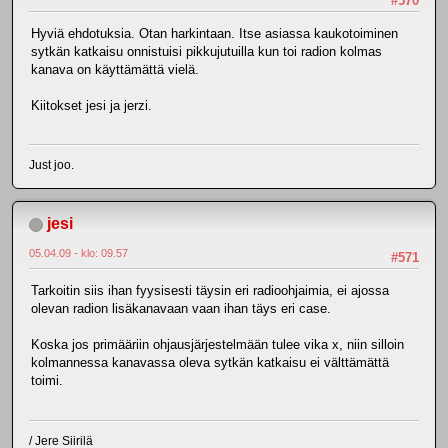
#570
Hyviä ehdotuksia. Otan harkintaan. Itse asiassa kaukotoiminen
sytkän katkaisu onnistuisi pikkujutuilla kun toi radion kolmas
kanava on käyttämättä vielä.
Kiitokset jesi ja jerzi.
Just joo.
jesi
05.04.09 - klo: 09.57
#571
Tarkoitin siis ihan fyysisesti täysin eri radioohjaimia, ei ajossa
olevan radion lisäkanavaan vaan ihan täys eri case.
Koska jos primääriin ohjausjärjestelmään tulee vika x, niin silloin
kolmannessa kanavassa oleva sytkän katkaisu ei välttämättä
toimi.
/ Jere Siirilä