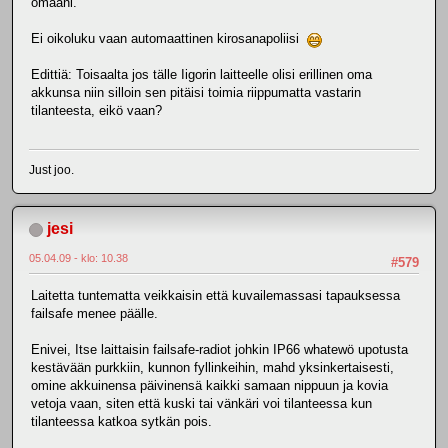
omaani.
Ei oikoluku vaan automaattinen kirosanapoliisi
Edittiä: Toisaalta jos tälle Iigorin laitteelle olisi erillinen oma
akkunsa niin silloin sen pitäisi toimia riippumatta vastarin
tilanteesta, eikö vaan?
Just joo.
jesi
05.04.09 - klo: 10.38
#579
Laitetta tuntematta veikkaisin että kuvailemassasi tapauksessa
failsafe menee päälle.
Enivei, Itse laittaisin failsafe-radiot johkin IP66 whatewö upotusta
kestävään purkkiin, kunnon fyllinkeihin, mahd yksinkertaisesti,
omine akkuinensa päivinensä kaikki samaan nippuun ja kovia
vetoja vaan, siten että kuski tai vänkäri voi tilanteessa kun
tilanteessa katkoa sytkän pois.