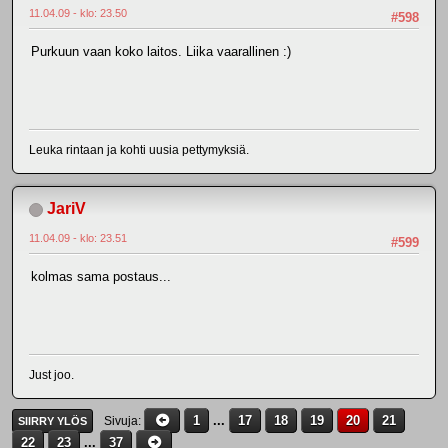
11.04.09 - klo: 23.50
#598
Purkuun vaan koko laitos. Liika vaarallinen :)
Leuka rintaan ja kohti uusia pettymyksiä.
JariV
11.04.09 - klo: 23.51
#599
kolmas sama postaus...
Just joo.
1
...
17
18
19
20
21
Sivuja
SIIRRY YLÖS
22
23
...
37