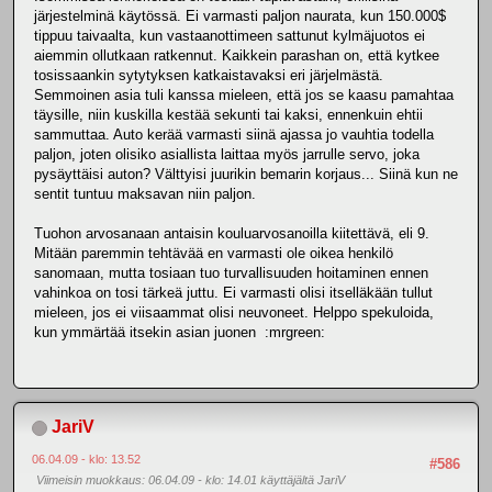
järjestelminä käytössä. Ei varmasti paljon naurata, kun 150.000$
tippuu taivaalta, kun vastaanottimeen sattunut kylmäjuotos ei
aiemmin ollutkaan ratkennut. Kaikkein parashan on, että kytkee
tosissaankin sytytyksen katkaistavaksi eri järjelmästä.
Semmoinen asia tuli kanssa mieleen, että jos se kaasu pamahtaa
täysille, niin kuskilla kestää sekunti tai kaksi, ennenkuin ehtii
sammuttaa. Auto kerää varmasti siinä ajassa jo vauhtia todella
paljon, joten olisiko asiallista laittaa myös jarrulle servo, joka
pysäyttäisi auton? Välttyisi juurikin bemarin korjaus... Siinä kun ne
sentit tuntuu maksavan niin paljon.
Tuohon arvosanaan antaisin kouluarvosanoilla kiitettävä, eli 9.
Mitään paremmin tehtävää en varmasti ole oikea henkilö
sanomaan, mutta tosiaan tuo turvallisuuden hoitaminen ennen
vahinkoa on tosi tärkeä juttu. Ei varmasti olisi itselläkään tullut
mieleen, jos ei viisaammat olisi neuvoneet. Helppo spekuloida,
kun ymmärtää itsekin asian juonen :mrgreen:
JariV
06.04.09 - klo: 13.52
#586
Viimeisin muokkaus
: 06.04.09 - klo: 14.01 käyttäjältä JariV