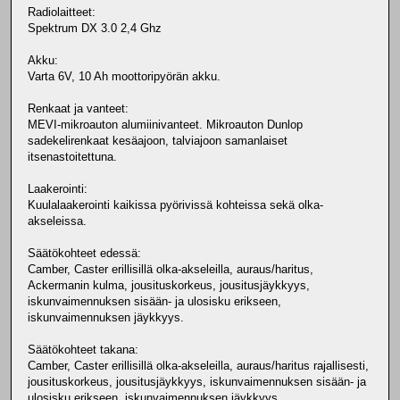
Radiolaitteet:
Spektrum DX 3.0 2,4 Ghz
Akku:
Varta 6V, 10 Ah moottoripyörän akku.
Renkaat ja vanteet:
MEVI-mikroauton alumiinivanteet. Mikroauton Dunlop
sadekelirenkaat kesäajoon, talviajoon samanlaiset
itsenastoitettuna.
Laakerointi:
Kuulalaakerointi kaikissa pyörivissä kohteissa sekä olka-
akseleissa.
Säätökohteet edessä:
Camber, Caster erillisillä olka-akseleilla, auraus/haritus,
Ackermanin kulma, jousituskorkeus, jousitusjäykkyys,
iskunvaimennuksen sisään- ja ulosisku erikseen,
iskunvaimennuksen jäykkyys.
Säätökohteet takana:
Camber, Caster erillisillä olka-akseleilla, auraus/haritus rajallisesti,
jousituskorkeus, jousitusjäykkyys, iskunvaimennuksen sisään- ja
ulosisku erikseen, iskunvaimennuksen jäykkyys.