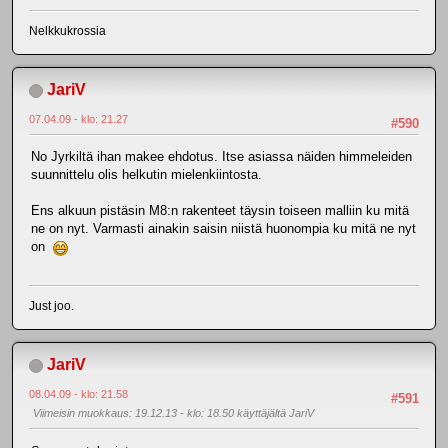
Nelkkukrossia
JariV
07.04.09 - klo: 21.27
#590
No Jyrkiltä ihan makee ehdotus. Itse asiassa näiden himmeleiden
suunnittelu olis helkutin mielenkiintosta.
Ens alkuun pistäsin M8:n rakenteet täysin toiseen malliin ku mitä
ne on nyt. Varmasti ainakin saisin niistä huonompia ku mitä ne nyt
on
Just joo.
JariV
08.04.09 - klo: 21.58
#591
Viimeisin muokkaus
: 19.12.13 - klo: 18.50 käyttäjältä JariV