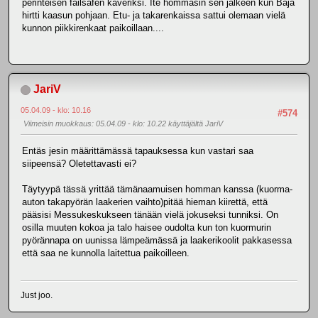
perinteisen failsafen kaveriksi. Ite hommasin sen jälkeen kun Baja
hirtti kaasun pohjaan. Etu- ja takarenkaissa sattui olemaan vielä
kunnon piikkirenkaat paikoillaan....
JariV
05.04.09 - klo: 10.16
#574
Viimeisin muokkaus
: 05.04.09 - klo: 10.22 käyttäjältä JariV
Entäs jesin määrittämässä tapauksessa kun vastari saa
siipeensä? Oletettavasti ei?
Täytyypä tässä yrittää tämänaamuisen homman kanssa (kuorma-
auton takapyörän laakerien vaihto)pitää hieman kiirettä, että
pääsisi Messukeskukseen tänään vielä jokuseksi tunniksi. On
osilla muuten kokoa ja talo haisee oudolta kun ton kuormurin
pyörännapa on uunissa lämpeämässä ja laakerikoolit pakkasessa
että saa ne kunnolla laitettua paikoilleen.
Just joo.