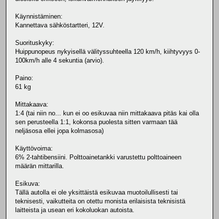
Käynnistäminen:
Kannettava sähköstartteri, 12V.
Suorituskyky:
Huippunopeus nykyisellä välityssuhteella 120 km/h, kiihtyvyys 0-
100km/h alle 4 sekuntia (arvio).
Paino:
61 kg
Mittakaava:
1:4 (tai niin no... kun ei oo esikuvaa niin mittakaava pitäs kai olla
sen perusteella 1:1, kokonsa puolesta sitten varmaan tää
neljäsosa ellei jopa kolmasosa)
Käyttövoima:
6% 2-tahtibensiini. Polttoainetankki varustettu polttoaineen
määrän mittarilla.
Esikuva:
Tällä autolla ei ole yksittäistä esikuvaa muotoilullisesti tai
teknisesti, vaikutteita on otettu monista erilaisista teknisistä
laitteista ja usean eri kokoluokan autoista.