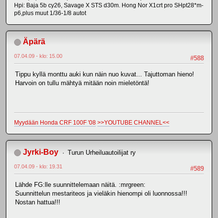
Hpi: Baja 5b cy26, Savage X STS d30m. Hong Nor X1crt pro SHpt28*m-
p6,plus muut 1/36-1/8 autot
Äpärä
07.04.09 - klo: 15.00
#588
Tippu kyllä monttu auki kun näin nuo kuvat... Tajuttoman hieno!
Harvoin on tullu mähtyä mitään noin mieletöntä!
Myydään Honda CRF 100F '08
>>YOUTUBE CHANNEL<<
Jyrki-Boy
Turun Urheiluautoilijat ry
07.04.09 - klo: 19.31
#589
Lähde FG:lle suunnittelemaan näitä. :mrgreen:
Suunnittelun mestariteos ja vieläkin hienompi oli luonnossa!!!
Nostan hattua!!!