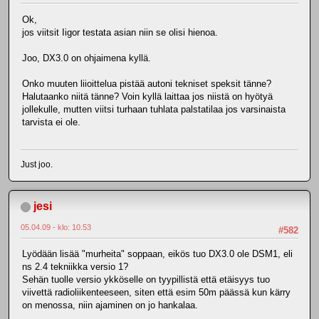
Ok,
jos viitsit Iigor testata asian niin se olisi hienoa.
Joo, DX3.0 on ohjaimena kyllä.
Onko muuten liioittelua pistää autoni tekniset speksit tänne?
Halutaanko niitä tänne? Voin kyllä laittaa jos niistä on hyötyä
jollekulle, mutten viitsi turhaan tuhlata palstatilaa jos varsinaista
tarvista ei ole.
Just joo.
jesi
05.04.09 - klo: 10.53
#582
Lyödään lisää "murheita" soppaan, eikös tuo DX3.0 ole DSM1, eli
ns 2.4 tekniikka versio 1?
Sehän tuolle versio ykköselle on tyypillistä että etäisyys tuo
viivettä radioliikenteeseen, siten että esim 50m päässä kun kärry
on menossa, niin ajaminen on jo hankalaa.