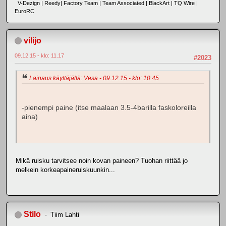
V-Dezign | Reedy| Factory Team | Team Associated | BlackArt | TQ Wire |
EuroRC
vilijo
09.12.15 - klo: 11.17
#2023
Lainaus käyttäjältä: Vesa - 09.12.15 - klo: 10.45
-pienempi paine (itse maalaan 3.5-4barilla faskoloreilla
aina)
Mikä ruisku tarvitsee noin kovan paineen? Tuohan riittää jo
melkein korkeapaineruiskuunkin...
Stilo
Tiim Lahti