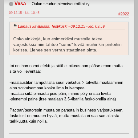
Vesa
Oulun seudun pienoisautoilijat ry
09.12.15 - klo: 10.45
#2022
Lainaus käyttäjältä: Testikuski - 09.12.15 - klo: 09.59
Onko vinkkejä, kun esimerkiksi mustalla tekee
varjostuksia niin tahtoo "sumu" levitä muihinkin pintoihin
korissa. Lienee sen verran staattinen pinta.
toi on ihan normi efekti ja siitä ei oikeastaan pääse eroon mutta
sitä voi lieventää:
-maalaustilan lämpötilalla suuri vaikutus > talvella maalaaminen
aina sotkuisempaa koska ilma kuivempaa
-maalaa siitä pinnasta pois päin, minne pöly ei saa levitä
-pienempi paine (itse maalaan 3.5-4barilla faskoloreilla aina)
Pactran/testorssin musta on parasta in business varjostukseen,
faskolorit on muuten hyviä, mutta mustalla ei saa samallaista
tarkkuutta kuin noilla.