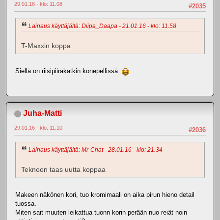
29.01.16 - klo: 11.08
#2035
Lainaus käyttäjältä: Diipa_Daapa - 21.01.16 - klo: 11.58
T-Maxxin koppa
Siellä on riisipiirakatkin konepellissä
Juha-Matti
29.01.16 - klo: 11.10
#2036
Lainaus käyttäjältä: Mr-Chat - 28.01.16 - klo: 21.34
Teknoon taas uutta koppaa
Makeen näkönen kori, tuo kromimaali on aika pirun hieno detail
tuossa.
Miten sait muuten leikattua tuonn korin perään nuo reiät noin