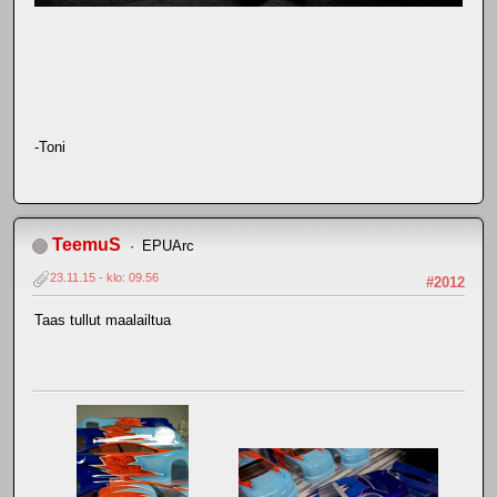
-Toni
TeemuS
EPUArc
23.11.15 - klo: 09.56
#2012
Taas tullut maalailtua