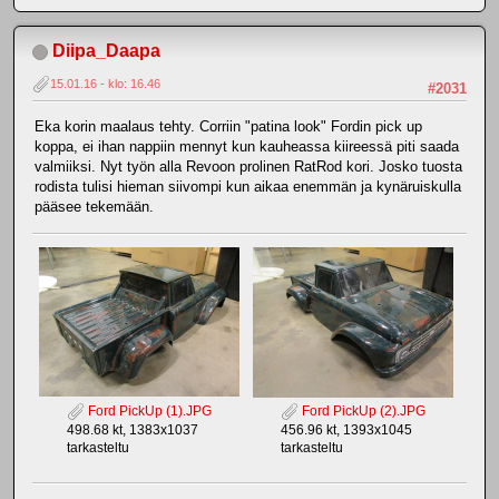
Diipa_Daapa
15.01.16 - klo: 16.46
#2031
Eka korin maalaus tehty. Corriin "patina look" Fordin pick up
koppa, ei ihan nappiin mennyt kun kauheassa kiireessä piti saada
valmiiksi. Nyt työn alla Revoon prolinen RatRod kori. Josko tuosta
rodista tulisi hieman siivompi kun aikaa enemmän ja kynäruiskulla
pääsee tekemään.
Ford PickUp (1).JPG
Ford PickUp (2).JPG
498.68 kt, 1383x1037
456.96 kt, 1393x1045
tarkasteltu
tarkasteltu