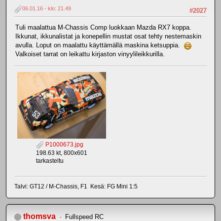
06.01.16 - klo: 21.49
#2027
Tuli maalattua M-Chassis Comp luokkaan Mazda RX7 koppa.
Ikkunat, ikkunalistat ja konepellin mustat osat tehty nestemaskin
avulla. Loput on maalattu käyttämällä maskina ketsuppia.
Valkoiset tarrat on leikattu kirjaston vinyylileikkurilla.
P1000673.jpg
198.63 kt, 800x601
tarkasteltu
Talvi: GT12 / M-Chassis, F1 Kesä: FG Mini 1:5
thomsva
Fullspeed RC