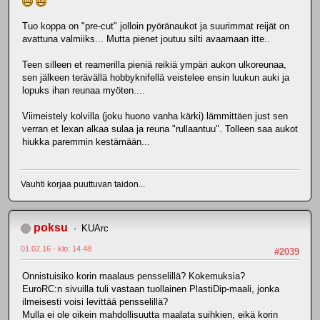
Tuo koppa on "pre-cut" jolloin pyöränaukot ja suurimmat reijät on
avattuna valmiiks... Mutta pienet joutuu silti avaamaan itte..
Teen silleen et reamerilla pieniä reikiä ympäri aukon ulkoreunaa,
sen jälkeen terävällä hobbyknifellä veistelee ensin luukun auki ja
lopuks ihan reunaa myöten....
Viimeistely kolvilla (joku huono vanha kärki) lämmittäen just sen
verran et lexan alkaa sulaa ja reuna "rullaantuu". Tolleen saa aukot
hiukka paremmin kestämään...
Vauhti korjaa puuttuvan taidon...
poksu
KUArc
01.02.16 - klo: 14.48
#2039
Onnistuisiko korin maalaus pensselillä? Kokemuksia?
EuroRC:n sivuilla tuli vastaan tuollainen PlastiDip-maali, jonka
ilmeisesti voisi levittää pensselillä?
Mulla ei ole oikein mahdollisuutta maalata suihkien, eikä korin