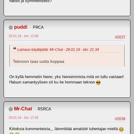
nätisti ja symmetrisesti?
puddi
PRCA
29.01.16 - klo: 12.08
#2037
Lainaus käyttäjältä: Mr-Chat - 28.01.16 - klo: 21.34
Teknoon taas uutta koppaa
On kyllä hemmetin hieno, yks hienoimmista mitä on tullu vastaan!
Haluun samantyylisen sit ku ite hommaan teknon
Mr-Chat
RSRCA
29.01.16 - klo: 17.59
#2038
Kiitoksia kommenteista,,, lämmittää amatööri tuhertajan mieltä