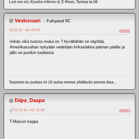
Losi xxx-sct, Kyosho inferno st, E-Revo, Tamiya ta-06
Veskuvaan
Fullspeed RC
16.01.16 - klo: 00.20
#2032
mikäs vika tuossa muka on ? hyvältähän se näyttää,
Ameriikassahan nykyään vedetään kirkaslakka patinan päälle ja
jälki on juurikin tuollaista
Tarpeeks ku purkaa nii 16 autoa menee yllättävän pienee tilaa...
Diipa_Daapa
21.01.16 - klo: 11.58
#2033
T-Maxxin koppa