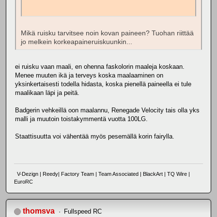
Mikä ruisku tarvitsee noin kovan paineen? Tuohan riittää
jo melkein korkeapaineruiskuunkin...
ei ruisku vaan maali, en ohenna faskolorin maaleja koskaan.
Menee muuten ikä ja terveys koska maalaaminen on
yksinkertaisesti todella hidasta, koska pienellä paineella ei tule
maalikaan läpi ja peitä.
Badgerin vehkeillä oon maalannu, Renegade Velocity tais olla yks
malli ja muutoin toistakymmentä vuotta 100LG.
Staattisuutta voi vähentää myös pesemällä korin fairylla.
V-Dezign | Reedy| Factory Team | Team Associated | BlackArt | TQ Wire |
EuroRC
thomsva
Fullspeed RC