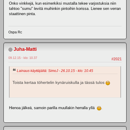
Onko vinkkejä, kun esimerkiksi mustalla tekee varjostuksia niin
tahtoo "sumu" levitä muihinkin pintoihin korissa. Lienee sen verran
staattinen pinta.
Ospa Rc
Juha-Matti
09.12.15 - klo: 10.37
#2021
Lainaus käyttäjältä: SimoJ - 26.10.15 - klo: 10.45
Toista kertaa töhertelin kynäruiskulla ja tässä tulos
Hienoa jälkeä, samoin parilla muullakin herralla yllä
.