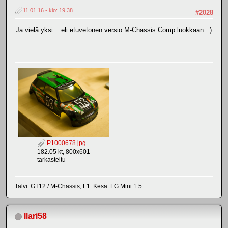
11.01.16 - klo: 19.38
#2028
Ja vielä yksi... eli etuvetonen versio M-Chassis Comp luokkaan. :)
P1000678.jpg
182.05 kt, 800x601
tarkasteltu
Talvi: GT12 / M-Chassis, F1 Kesä: FG Mini 1:5
Ilari58