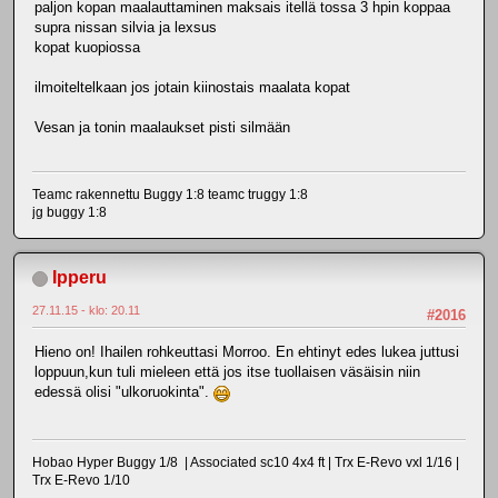
paljon kopan maalauttaminen maksais itellä tossa 3 hpin koppaa
supra nissan silvia ja lexsus
kopat kuopiossa
ilmoiteltelkaan jos jotain kiinostais maalata kopat
Vesan ja tonin maalaukset pisti silmään
Teamc rakennettu Buggy 1:8 teamc truggy 1:8
jg buggy 1:8
Ipperu
27.11.15 - klo: 20.11
#2016
Hieno on! Ihailen rohkeuttasi Morroo. En ehtinyt edes lukea juttusi
loppuun,kun tuli mieleen että jos itse tuollaisen väsäisin niin
edessä olisi "ulkoruokinta".
Hobao Hyper Buggy 1/8 | Associated sc10 4x4 ft | Trx E-Revo vxl 1/16 |
Trx E-Revo 1/10