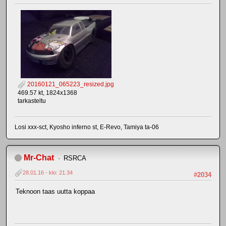
20160121_065223_resized.jpg
469.57 kt, 1824x1368
tarkasteltu
Losi xxx-sct, Kyosho inferno st, E-Revo, Tamiya ta-06
Mr-Chat
RSRCA
28.01.16 - klo: 21.34
#2034
Teknoon taas uutta koppaa