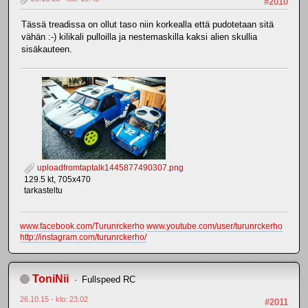
#2010
Tässä treadissa on ollut taso niin korkealla että pudotetaan sitä
vähän :-) kilikali pulloilla ja nestemaskilla kaksi alien skullia
sisäkauteen.
uploadfromtaptalk1445877490307.png
129.5 kt, 705x470
tarkasteltu
www.facebook.com/Turunrckerho
www.youtube.com/user/turunrckerho
http://instagram.com/turunrckerho/
ToniNii
Fullspeed RC
26.10.15 - klo: 23.02
#2011