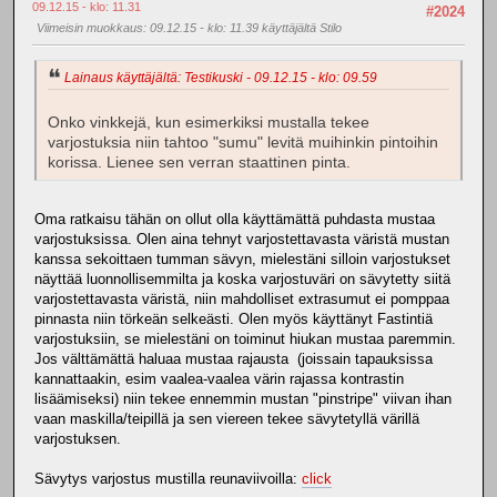
09.12.15 - klo: 11.31
#2024
Viimeisin muokkaus
: 09.12.15 - klo: 11.39 käyttäjältä Stilo
Lainaus käyttäjältä: Testikuski - 09.12.15 - klo: 09.59
Onko vinkkejä, kun esimerkiksi mustalla tekee
varjostuksia niin tahtoo "sumu" levitä muihinkin pintoihin
korissa. Lienee sen verran staattinen pinta.
Oma ratkaisu tähän on ollut olla käyttämättä puhdasta mustaa
varjostuksissa. Olen aina tehnyt varjostettavasta väristä mustan
kanssa sekoittaen tumman sävyn, mielestäni silloin varjostukset
näyttää luonnollisemmilta ja koska varjostuväri on sävytetty siitä
varjostettavasta väristä, niin mahdolliset extrasumut ei pomppaa
pinnasta niin törkeän selkeästi. Olen myös käyttänyt Fastintiä
varjostuksiin, se mielestäni on toiminut hiukan mustaa paremmin.
Jos välttämättä haluaa mustaa rajausta (joissain tapauksissa
kannattaakin, esim vaalea-vaalea värin rajassa kontrastin
lisäämiseksi) niin tekee ennemmin mustan "pinstripe" viivan ihan
vaan maskilla/teipillä ja sen viereen tekee sävytetyllä värillä
varjostuksen.
Sävytys varjostus mustilla reunaviivoilla:
click