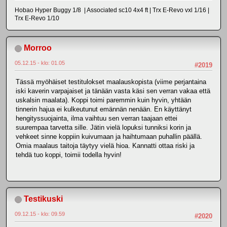
Hobao Hyper Buggy 1/8 | Associated sc10 4x4 ft | Trx E-Revo vxl 1/16 |
Trx E-Revo 1/10
Morroo
05.12.15 - klo: 01.05
#2019
Tässä myöhäiset testitulokset maalauskopista (viime perjantaina
iski kaverin varpajaiset ja tänään vasta käsi sen verran vakaa että
uskalsin maalata). Koppi toimi paremmin kuin hyvin, yhtään
tinnerin hajua ei kulkeutunut emännän nenään. En käyttänyt
hengityssuojainta, ilma vaihtuu sen verran taajaan ettei
suurempaa tarvetta sille. Jätin vielä lopuksi tunniksi korin ja
vehkeet sinne koppiin kuivumaan ja haihtumaan puhallin päällä.
Omia maalaus taitoja täytyy vielä hioa. Kannatti ottaa riski ja
tehdä tuo koppi, toimii todella hyvin!
Testikuski
09.12.15 - klo: 09.59
#2020