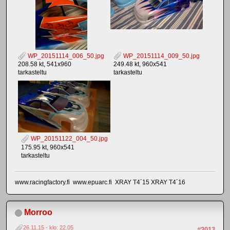
WP_20151114_006_50.jpg
WP_20151114_009_50.jpg
208.58 kt, 541x960
249.48 kt, 960x541
tarkasteltu
tarkasteltu
WP_20151122_004_50.jpg
175.95 kt, 960x541
tarkasteltu
www.racingfactory.fi www.epuarc.fi XRAY T4´15 XRAY T4´16
Morroo
26.11.15 - klo: 22.05
#2013