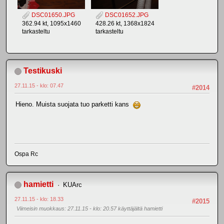
DSC01650.JPG
DSC01652.JPG
362.94 kt, 1095x1460
428.26 kt, 1368x1824
tarkasteltu
tarkasteltu
Testikuski
27.11.15 - klo: 07.47
#2014
Hieno. Muista suojata tuo parketti kans
Ospa Rc
hamietti
KUArc
27.11.15 - klo: 18.33
#2015
Viimeisin muokkaus
: 27.11.15 - klo: 20.57 käyttäjältä hamietti