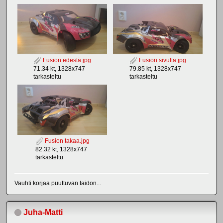
Fusion edestä.jpg
Fusion sivulta.jpg
71.34 kt, 1328x747
79.85 kt, 1328x747
tarkasteltu
tarkasteltu
Fusion takaa.jpg
82.32 kt, 1328x747
tarkasteltu
Vauhti korjaa puuttuvan taidon...
Juha-Matti