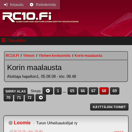
Kirjaudu
Rekisteröidy
Päävalikko
RC10.FI
/
Yleiset
/
Yleinen keskustelu
/
Korin maalausta
Korin maalausta
Aloittaja hapelton1, 05.08.08 - klo: 08.48
1
...
65
66
67
68
69
Sivuja
SIIRRY ALAS
70
71
72
KÄYTTÄJÄN TOIMET
Loomis
Turun Urheiluautoilijat ry
26.10.15 - klo: 18.40