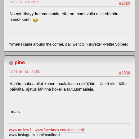
11.01.16 - klo: 20.36
#2029
No nyt täytyy kommentoida, että on thomsvalla mielettömän
hienot korit!
"When I came around the corner, it all went to Hælvette" -Petter Solberg
pine
13.01.16 - klo: 21.53
#2030
Vähän taukoa ollut korien maalailussa näköjään. Tässä yksi tältä
päivältä, ajatus lähinnä kokeilla uutuusmaaleja.
-mats
www.artflow.fi
-
www.facebook.com/maalinetti
-
www.instagram.com/maalinetti