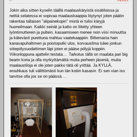
Jokin aika sitten kyselin täällä maalauskäryistä sisätiloissa ja
nettiä selatessa ei sopivaa maalauskaappia löytynyt joten päätin
rakentaa tallaisen "alipainekopin" mistä ei tulisi käryjä
huoneilmaan. Kaikki seinät ja katto on liitetty yhteen
lyöntimutterein ja pultein, kasaamiseen menee noin viisi minuuttia
ja kätevästi purettuna mahtuu vaatekaappiin. Biltemasta hain
kanavapuhaltimen ja poistoputki ulos, korvausilma tulee jonkun
siitepölysuodattimen läpi joten ei pääse pölyjä koppiin.
Viikonloppuna ajattelin testata.... Tarkotus tällä on maalata pari big
bearin koria ja olla myrkyttämättä muita perheen jäseniä, muita
maalaustiloja ei ole joten pakko tätä oli yrittää. Ja KYLLÄ,
erouhkaus tuli välittömästi kun tän kotiin kasasin. Ei sen vian iso
tarvitse olla jos se on päässä....