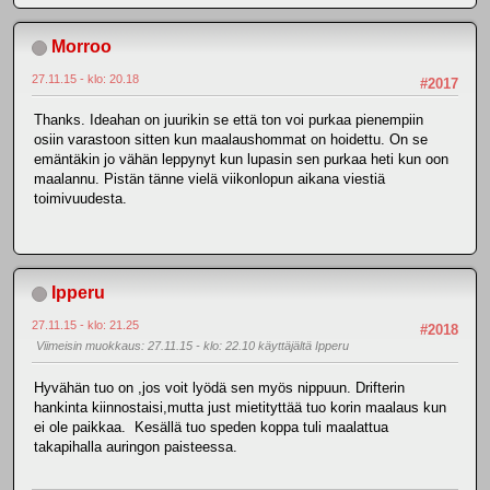
Morroo
27.11.15 - klo: 20.18
#2017
Thanks. Ideahan on juurikin se että ton voi purkaa pienempiin
osiin varastoon sitten kun maalaushommat on hoidettu. On se
emäntäkin jo vähän leppynyt kun lupasin sen purkaa heti kun oon
maalannu. Pistän tänne vielä viikonlopun aikana viestiä
toimivuudesta.
Ipperu
27.11.15 - klo: 21.25
#2018
Viimeisin muokkaus
: 27.11.15 - klo: 22.10 käyttäjältä Ipperu
Hyvähän tuo on ,jos voit lyödä sen myös nippuun. Drifterin
hankinta kiinnostaisi,mutta just mietityttää tuo korin maalaus kun
ei ole paikkaa. Kesällä tuo speden koppa tuli maalattua
takapihalla auringon paisteessa.