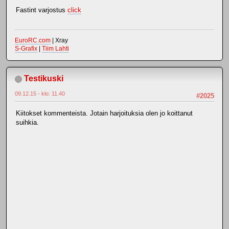
Fastint varjostus
click
EuroRC.com
| Xray
S-Grafix
|
Tiim Lahti
Testikuski
09.12.15 - klo: 11.40
#2025
Kiitokset kommenteista. Jotain harjoituksia olen jo koittanut
suihkia.