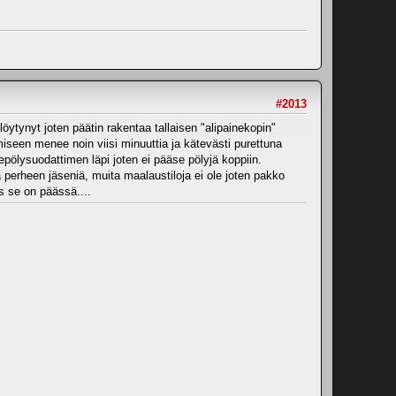
#2013
löytynyt joten päätin rakentaa tallaisen "alipainekopin"
amiseen menee noin viisi minuuttia ja kätevästi purettuna
pölysuodattimen läpi joten ei pääse pölyjä koppiin.
ta perheen jäseniä, muita maalaustiloja ei ole joten pakko
os se on päässä....