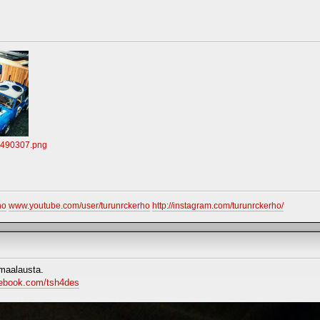
7490307.png
ho
www.youtube.com/user/turunrckerho
http://instagram.com/turunrckerho/
 maalausta.
cebook.com/tsh4des