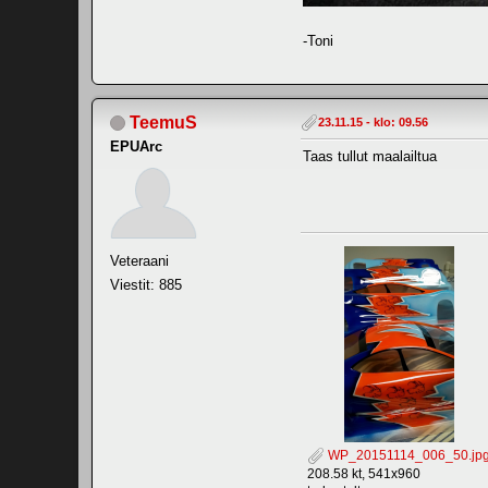
-Toni
TeemuS
23.11.15 - klo: 09.56
EPUArc
Taas tullut maalailtua
Veteraani
Viestit: 885
WP_20151114_006_50.jp
208.58 kt, 541x960