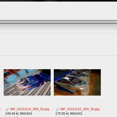
g
WP_20151114_009_50.jpg
WP_20151122_004_50.jpg
249.48 kt, 960x541
175.95 kt, 960x541