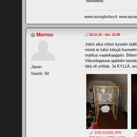
tarkasteltu
www.racingfactory.fi www.epua
Morroo
26.11.15 - klo: 22.05
Jokin aika sitten kyselin tää
mistä ei tulisi käryjä huoneil
mahtuu vaatekaappiin. Biltema
Viikonloppuna ajattelin testat
tätä oli yrittää. Ja KYLLÄ, er
Jäsen
Viestit: 50
DSC01650.JPG