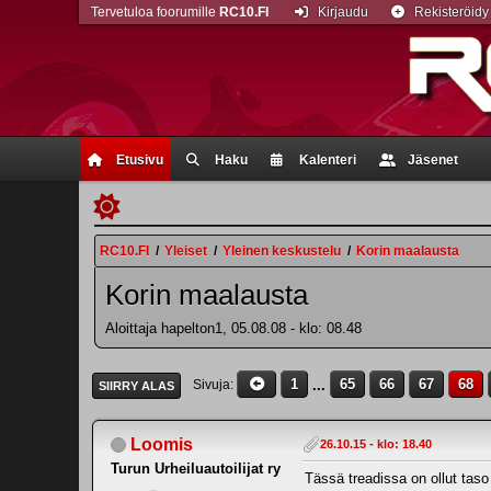
Tervetuloa foorumille
RC10.FI
Kirjaudu
Rekisteröidy
Etusivu
Haku
Kalenteri
Jäsenet
RC10.FI
/
Yleiset
/
Yleinen keskustelu
/
Korin maalausta
Korin maalausta
Aloittaja hapelton1, 05.08.08 - klo: 08.48
1
...
65
66
67
68
Sivuja
SIIRRY ALAS
Loomis
26.10.15 - klo: 18.40
Turun Urheiluautoilijat ry
Tässä treadissa on ollut taso 