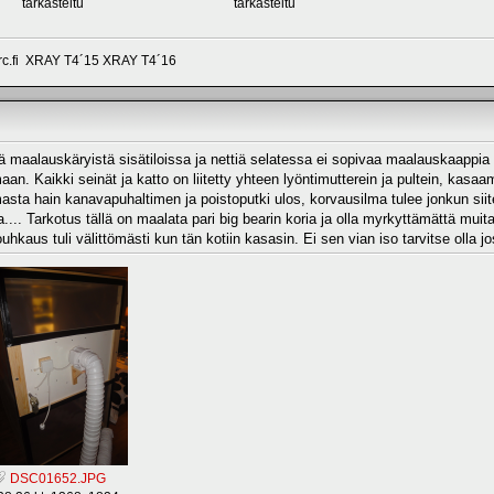
tarkasteltu
tarkasteltu
rc.fi XRAY T4´15 XRAY T4´16
llä maalauskäryistä sisätiloissa ja nettiä selatessa ei sopivaa maalauskaappia 
maan. Kaikki seinät ja katto on liitetty yhteen lyöntimutterein ja pultein, kasa
sta hain kanavapuhaltimen ja poistoputki ulos, korvausilma tulee jonkun siite
a.... Tarkotus tällä on maalata pari big bearin koria ja olla myrkyttämättä mui
ouhkaus tuli välittömästi kun tän kotiin kasasin. Ei sen vian iso tarvitse olla j
DSC01652.JPG