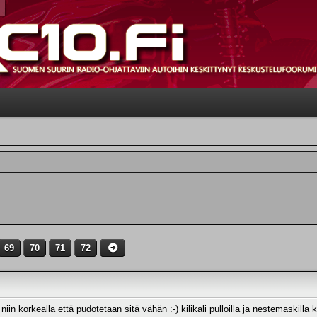
69
70
71
72
niin korkealla että pudotetaan sitä vähän :-) kilikali pulloilla ja nestemaskilla 