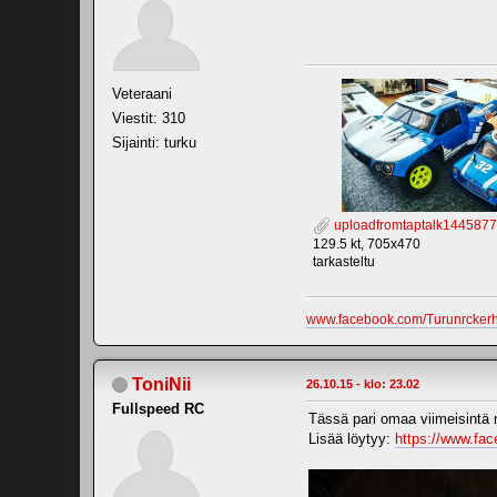
Veteraani
Viestit: 310
Sijainti: turku
uploadfromtaptalk144587
129.5 kt, 705x470
tarkasteltu
www.facebook.com/Turunrcker
ToniNii
26.10.15 - klo: 23.02
Fullspeed RC
Tässä pari omaa viimeisintä
Lisää löytyy:
https://www.fa