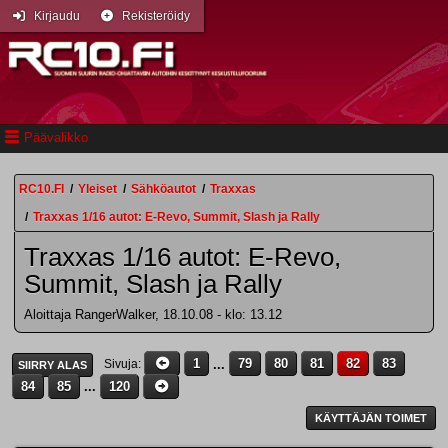
Kirjaudu
Rekisteröidy
Päävalikko
RC10.FI
/
Yleiset
/
Sähköautot
/
Traxxas
/
Traxxas 1/16 autot: E-Revo, Summit, Slash ja Rally
Traxxas 1/16 autot: E-Revo,
Summit, Slash ja Rally
Aloittaja RangerWalker, 18.10.08 - klo: 13.12
1
...
79
80
81
82
83
Sivuja
SIIRRY ALAS
84
85
...
120
KÄYTTÄJÄN TOIMET