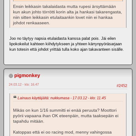
Ensin leikkasin takalaidasta mutta rupesi ärsyttämään
kun akun johto törrötti korin alta ja hankasi takarengasta,
niin sitten leikkasin etulaitaankin lovet niin ei hankaa
johdot renkaaseen.
Joo no täytyy napsia etulaidasta kanssa palat pois. Jäi eilen
lipokokeilut kahteen kiihdytykseen ja yhteen kärrynpyöräsarjaan
kun totesin että johdot yrittää tulla koko ajan takavanteen sisälle.
pigmonkey
24.03.12 - klo: 16.47
#2452
Lainaus käyttäjältä: nukkumasa - 17.03.12 - klo: 11.45
Mikäs on kun 1/16 summitti ei enää peruuta? Moottori
pyörii vapaana ihan OK eteenpäin, mutta taaksepäin ei
tapahdu mitään.
Katoppas että ei oo racing mod, menny vahingossa