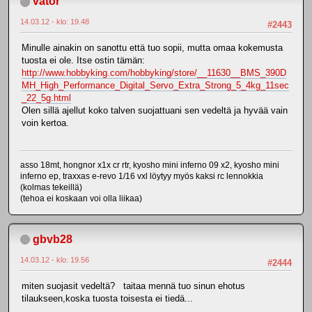
vator
14.03.12 - klo: 19.48
#2443
Minulle ainakin on sanottu että tuo sopii, mutta omaa kokemusta
tuosta ei ole. Itse ostin tämän:
http://www.hobbyking.com/hobbyking/store/__11630__BMS_390D
MH_High_Performance_Digital_Servo_Extra_Strong_5_4kg_11sec
_22_5g.html
Olen sillä ajellut koko talven suojattuani sen vedeltä ja hyvää vain
voin kertoa.
asso 18mt, hongnor x1x cr rtr, kyosho mini inferno 09 x2, kyosho mini
inferno ep, traxxas e-revo 1/16 vxl löytyy myös kaksi rc lennokkia
(kolmas tekeillä)
(tehoa ei koskaan voi olla liikaa)
gbvb28
14.03.12 - klo: 19.56
#2444
miten suojasit vedeltä? taitaa mennä tuo sinun ehotus
tilaukseen,koska tuosta toisesta ei tiedä...