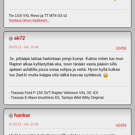
Trx 1/16 VXL Revo ja TT MT4 G3 x2
Vastaus lähes kaikkeen...
ak72
28.03.12 - klo: 19.46
#2458
Je, pittääpä laittaa harkintaan jompi kumpi. Kattoo miten tuo mun
Raptori alkaa kyllästyttää eka, tosin tänään vasta pääsin sillä
ajeleen asfaltilla jossa soraa sohjoa ja vettä. Hyvin kyllä kulkee
tuo 2wd:ki mutta kaippa sitä nälkä kasvaa syödessä
- Traxxas Ford F-150 SVT Raptor Velineon VXL 3S -EX
- Traxxas E-Maxx brushless 6S, Tamiya Wild Willy Original
hankar
31.03.12 - klo: 11.09
#2459