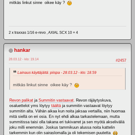
mitkäs linkut sinne oikee käy ?
2 x traxxas 1/16 e-revo , AXIAL SCX 10 × 4
hankar
28.03.12 - klo: 19.14
#2457
Lainaus käyttäjältä: piispa - 28.03.12 - klo: 18.59
mitkäs linkut sinne oikee käy ?
Revon palikat
ja
Summitin vastaavat
. Revon räjäytyskuva,
osaluettelot yms löytyy
täältä
ja summitin vastaavat löytyy
summitin alta. Vähän aikaa kun noita jaksaa vertailla, niin huomaa
mitä siellä on eri osia. En nyt ehdi alkaa tarkastelemaan, mutta
summitissa taisi olla takana eri tukivarret ja sen myötä akseliväliä
joku milli enemmän. Joskus tammikuun alussa noita kattelin
tarkemmin kun olin sairaslomalla ja oli tekemisen puutetta