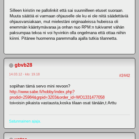
Silleen kiristin ne pallolinkit että sai suunnilleen etuset suoraan.
Muuta säätöä ei varmaan ohjauselle ole ku ei ole niitä säädettäviä
ohjausvarsiakaan, mut mielestäni originaaleissa hubeissa oli
enemmän kääntymävaraa ja onhan nuo RPM:n tukivarret vähän
paksumpaa tekoa ni voi hyvinkin olla ongelmana että ottaa niihin
kiinni. Pitänee huomenna paremmalla ajalla tutkia tilannetta.
gbvb28
14.03.12 - klo: 19.18
#2442
sopiihan tämä servo mini revoon?
http://www.sabe.fi/hobby/index.php?
prodid=25984&grpid=3203&order_id=WO1331477058
toivoisin pikaista vastausta,koska tilaan osat tänään,t:Arttu
Satunnainen ajaja.