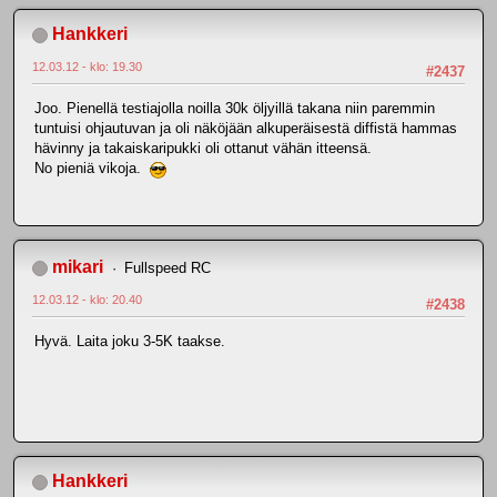
Hankkeri
12.03.12 - klo: 19.30
#2437
Joo. Pienellä testiajolla noilla 30k öljyillä takana niin paremmin
tuntuisi ohjautuvan ja oli näköjään alkuperäisestä diffistä hammas
hävinny ja takaiskaripukki oli ottanut vähän itteensä.
No pieniä vikoja.
mikari
Fullspeed RC
12.03.12 - klo: 20.40
#2438
Hyvä. Laita joku 3-5K taakse.
Hankkeri