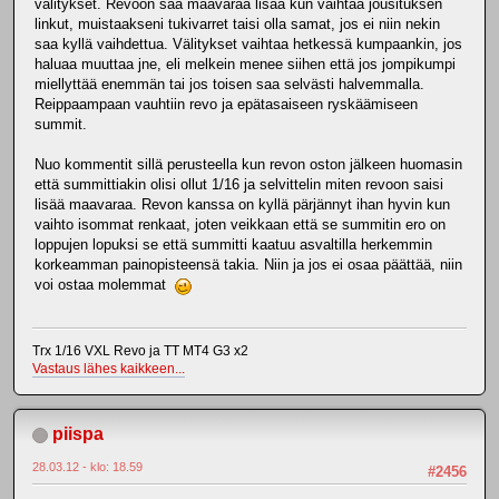
välitykset. Revoon saa maavaraa lisää kun vaihtaa jousituksen
linkut, muistaakseni tukivarret taisi olla samat, jos ei niin nekin
saa kyllä vaihdettua. Välitykset vaihtaa hetkessä kumpaankin, jos
haluaa muuttaa jne, eli melkein menee siihen että jos jompikumpi
miellyttää enemmän tai jos toisen saa selvästi halvemmalla.
Reippaampaan vauhtiin revo ja epätasaiseen ryskäämiseen
summit.
Nuo kommentit sillä perusteella kun revon oston jälkeen huomasin
että summittiakin olisi ollut 1/16 ja selvittelin miten revoon saisi
lisää maavaraa. Revon kanssa on kyllä pärjännyt ihan hyvin kun
vaihto isommat renkaat, joten veikkaan että se summitin ero on
loppujen lopuksi se että summitti kaatuu asvaltilla herkemmin
korkeamman painopisteensä takia. Niin ja jos ei osaa päättää, niin
voi ostaa molemmat
Trx 1/16 VXL Revo ja TT MT4 G3 x2
Vastaus lähes kaikkeen...
piispa
28.03.12 - klo: 18.59
#2456