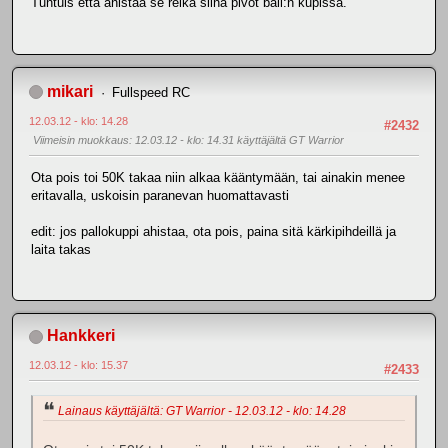
Tuntuis että ahistaa se reikä siinä pivot ball:n kupissa.
mikari
Fullspeed RC
12.03.12 - klo: 14.28
#2432
Viimeisin muokkaus
: 12.03.12 - klo: 14.31 käyttäjältä GT Warrior
Ota pois toi 50K takaa niin alkaa kääntymään, tai ainakin menee
eritavalla, uskoisin paranevan huomattavasti
edit: jos pallokuppi ahistaa, ota pois, paina sitä kärkipihdeillä ja
laita takas
Hankkeri
12.03.12 - klo: 15.37
#2433
Lainaus käyttäjältä: GT Warrior - 12.03.12 - klo: 14.28