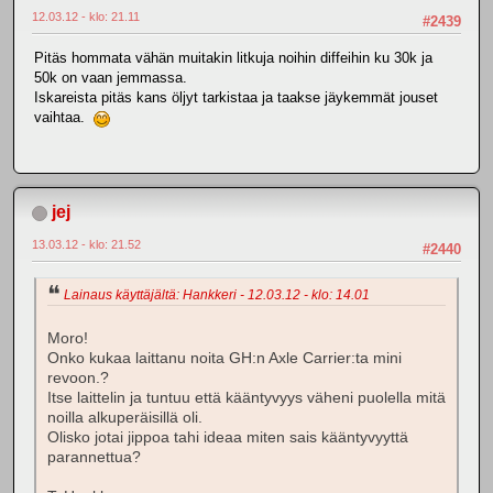
12.03.12 - klo: 21.11
#2439
Pitäs hommata vähän muitakin litkuja noihin diffeihin ku 30k ja
50k on vaan jemmassa.
Iskareista pitäs kans öljyt tarkistaa ja taakse jäykemmät jouset
vaihtaa.
jej
13.03.12 - klo: 21.52
#2440
Lainaus käyttäjältä: Hankkeri - 12.03.12 - klo: 14.01
Moro!
Onko kukaa laittanu noita GH:n Axle Carrier:ta mini
revoon.?
Itse laittelin ja tuntuu että kääntyvyys väheni puolella mitä
noilla alkuperäisillä oli.
Olisko jotai jippoa tahi ideaa miten sais kääntyvyyttä
parannettua?