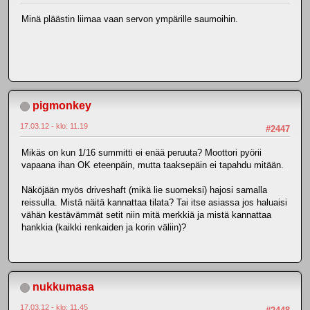
Minä pläästin liimaa vaan servon ympärille saumoihin.
pigmonkey
17.03.12 - klo: 11.19
#2447
Mikäs on kun 1/16 summitti ei enää peruuta? Moottori pyörii
vapaana ihan OK eteenpäin, mutta taaksepäin ei tapahdu mitään.
Näköjään myös driveshaft (mikä lie suomeksi) hajosi samalla
reissulla. Mistä näitä kannattaa tilata? Tai itse asiassa jos haluaisi
vähän kestävämmät setit niin mitä merkkiä ja mistä kannattaa
hankkia (kaikki renkaiden ja korin väliin)?
nukkumasa
17.03.12 - klo: 11.45