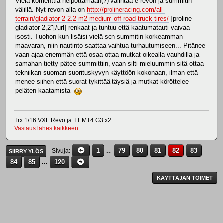
Vielä komenttia helpottamaan(?) valintaa e-revon ja summitin
välillä. Nyt revon alla on
http://prolineracing.com/all-
terrain/gladiator-2-2.2-m2-medium-off-road-truck-tires/
]proline
gladiator 2,2"[/url] renkaat ja tuntuu että kaatumatauti vaivaa
isosti. Tuohon kun lisäisi vielä sen summitin korkeamman
maavaran, niin nautinto saattaa vaihtua turhautumiseen... Pitänee
vaan ajaa enemmän että osaa ottaa mutkat oikealla vauhdilla ja
samahan tietty pätee summittiin, vaan silti mieluummin sitä ottaa
tekniikan suoman suorituskyvyn käyttöön kokonaan, ilman että
menee siihen että suorat tykittää täysiä ja mutkat köröttelee
peläten kaatamista
Trx 1/16 VXL Revo ja TT MT4 G3 x2
Vastaus lähes kaikkeen...
1
...
79
80
81
82
83
Sivuja
SIIRRY YLÖS
84
85
...
120
KÄYTTÄJÄN TOIMET