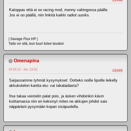
#2448
Katoppas että ei oo racing mod, menny vahingossa päälle.
Jos ei oo päällä, niin linkitä kaikki radiot uusiks.
| Savage Flux HP |
Taito on sitä, kun tuuri tulee tavaksi
Omenapina
19.03.12 - klo: 23.52
#2449
Sarjassamme tyhmät kysymykset: Ootteko noille lipoille leikelly
akkukotelon kantta etu- vai takalaidasta?
Itse takaa veistelin palat pois, ja äsken vihdoinkin kävin
koittamassa niin en keksinyt miten ne akkujen johdot sais
näppärästi pysymään kopan sisäpuolella.