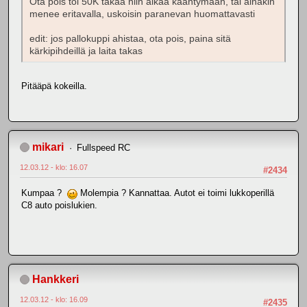
Ota pois toi 50K takaa niin alkaa kääntymään, tai ainakin
menee eritavalla, uskoisin paranevan huomattavasti
edit: jos pallokuppi ahistaa, ota pois, paina sitä
kärkipihdeillä ja laita takas
Pitääpä kokeilla.
mikari
Fullspeed RC
12.03.12 - klo: 16.07
#2434
Kumpaa ?
Molempia ? Kannattaa. Autot ei toimi lukkoperillä
C8 auto poislukien.
Hankkeri
12.03.12 - klo: 16.09
#2435