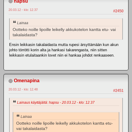
hapsu
20.03.12 - klo: 12.37
#2450
Lainaa
Ootteko noille lipoille leikelly akkukotelon kantta etu- vai
takalaidasta?
Ensin leikkasin takalaidasta mutta rupesi ärsyttämään kun akun
johto törrötti korin alta ja hankasi takarengasta, niin sitten
leikkasin etulaitaankin lovet niin ei hankaa johdot renkaaseen.
Omenapina
20.03.12 - klo: 12.48
#2451
Lainaus käyttäjältä: hapsu - 20.03.12 - klo: 12.37
Lainaa
Ootteko noille lipoille leikelly akkukotelon kantta etu-
vai takalaidasta?