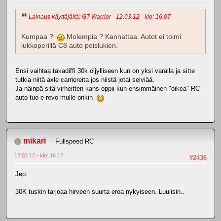
Lainaus käyttäjältä: GT Warrior - 12.03.12 - klo: 16.07
Kumpaa ?
Molempia ? Kannattaa. Autot ei toimi
lukkoperillä C8 auto poislukien.
Ensi vaihtaa takadiffi 30k öljylliseen kun on yksi varalla ja sitte
tutkia niitä axle carriereita jos niistä jotai selviää.
Ja näinpä sitä virheitten kans oppii kun ensimmäinen "oikea" RC-
auto tuo e-revo mulle onkin
mikari
Fullspeed RC
12.03.12 - klo: 16.12
#2436
Jep.
30K tuskin tarjoaa hirveen suurta eroa nykyiseen. Luulisin..