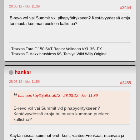
28.03.12 - klo: 11.39
#2454
E-revo vxl vai Summit vxl pihapyöritykseen? Kestävyydessä eroja
tai muuta kumman puoleen kallistua?
- Traxxas Ford F-150 SVT Raptor Velineon VXL 3S -EX
- Traxxas E-Maxx brushless 6S, Tamiya Wild Willy Original
hankar
28.03.12 - klo: 11.59
#2455
Lainaus käyttäjältä: ak72 - 28.03.12 - klo: 11.39
E-revo vxl vai Summit vxl pihapyöritykseen?
Kestävyydessä eroja tai muuta kumman puoleen
kallistua?
Käytännössä isoimmat erot: korit, vanteet+renkaat, maavara ja