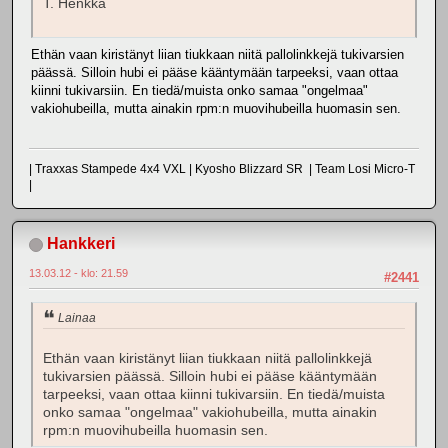
T. Henkka
Ethän vaan kiristänyt liian tiukkaan niitä pallolinkkejä tukivarsien
päässä. Silloin hubi ei pääse kääntymään tarpeeksi, vaan ottaa
kiinni tukivarsiin. En tiedä/muista onko samaa "ongelmaa"
vakiohubeilla, mutta ainakin rpm:n muovihubeilla huomasin sen.
| Traxxas Stampede 4x4 VXL | Kyosho Blizzard SR | Team Losi Micro-T
|
Hankkeri
13.03.12 - klo: 21.59
#2441
Lainaa
Ethän vaan kiristänyt liian tiukkaan niitä pallolinkkejä
tukivarsien päässä. Silloin hubi ei pääse kääntymään
tarpeeksi, vaan ottaa kiinni tukivarsiin. En tiedä/muista
onko samaa "ongelmaa" vakiohubeilla, mutta ainakin
rpm:n muovihubeilla huomasin sen.