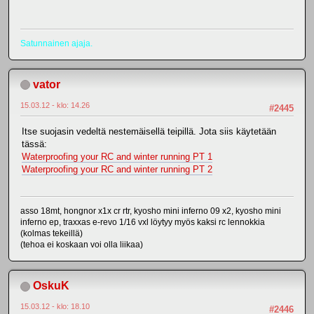
Satunnainen ajaja.
vator
15.03.12 - klo: 14.26
#2445
Itse suojasin vedeltä nestemäisellä teipillä. Jota siis käytetään
tässä:
Waterproofing your RC and winter running PT 1
Waterproofing your RC and winter running PT 2
asso 18mt, hongnor x1x cr rtr, kyosho mini inferno 09 x2, kyosho mini
inferno ep, traxxas e-revo 1/16 vxl löytyy myös kaksi rc lennokkia
(kolmas tekeillä)
(tehoa ei koskaan voi olla liikaa)
OskuK
15.03.12 - klo: 18.10
#2446