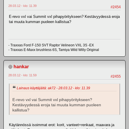
28.03.12 - klo: 11.39
#2454
E-revo vxl vai Summit vxl pihapyöritykseen? Kestävyydessä eroja
tai muuta kumman puoleen kallistua?
- Traxxas Ford F-150 SVT Raptor Velineon VXL 3S -EX
- Traxxas E-Maxx brushless 6S, Tamiya Wild Willy Original
hankar
28.03.12 - klo: 11.59
#2455
Lainaus käyttäjältä: ak72 - 28.03.12 - klo: 11.39
E-revo vxl vai Summit vxl pihapyöritykseen?
Kestävyydessä eroja tai muuta kumman puoleen
kallistua?
Käytännössä isoimmat erot: korit, vanteet+renkaat, maavara ja