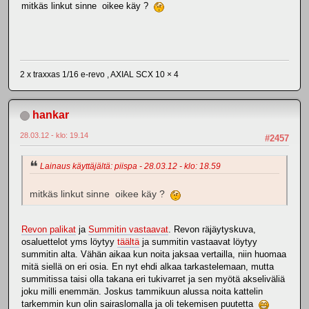
mitkäs linkut sinne oikee käy ?
2 x traxxas 1/16 e-revo , AXIAL SCX 10 × 4
hankar
28.03.12 - klo: 19.14
#2457
Lainaus käyttäjältä: piispa - 28.03.12 - klo: 18.59
mitkäs linkut sinne oikee käy ?
Revon palikat
ja
Summitin vastaavat
. Revon räjäytyskuva,
osaluettelot yms löytyy
täältä
ja summitin vastaavat löytyy
summitin alta. Vähän aikaa kun noita jaksaa vertailla, niin huomaa
mitä siellä on eri osia. En nyt ehdi alkaa tarkastelemaan, mutta
summitissa taisi olla takana eri tukivarret ja sen myötä akseliväliä
joku milli enemmän. Joskus tammikuun alussa noita kattelin
tarkemmin kun olin sairaslomalla ja oli tekemisen puutetta