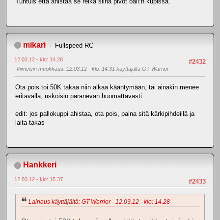
Tuntuis että ahistaa se reikä siinä pivot ball:n kupissa.
mikari
Fullspeed RC
12.03.12 - klo: 14.28
#2432
Viimeisin muokkaus
: 12.03.12 - klo: 14.31 käyttäjältä GT Warrior
Ota pois toi 50K takaa niin alkaa kääntymään, tai ainakin menee
eritavalla, uskoisin paranevan huomattavasti
edit: jos pallokuppi ahistaa, ota pois, paina sitä kärkipihdeillä ja
laita takas
Hankkeri
12.03.12 - klo: 15.37
#2433
Lainaus käyttäjältä: GT Warrior - 12.03.12 - klo: 14.28