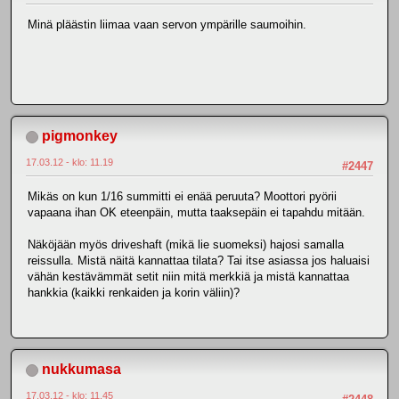
Minä pläästin liimaa vaan servon ympärille saumoihin.
pigmonkey
17.03.12 - klo: 11.19
#2447
Mikäs on kun 1/16 summitti ei enää peruuta? Moottori pyörii
vapaana ihan OK eteenpäin, mutta taaksepäin ei tapahdu mitään.
Näköjään myös driveshaft (mikä lie suomeksi) hajosi samalla
reissulla. Mistä näitä kannattaa tilata? Tai itse asiassa jos haluaisi
vähän kestävämmät setit niin mitä merkkiä ja mistä kannattaa
hankkia (kaikki renkaiden ja korin väliin)?
nukkumasa
17.03.12 - klo: 11.45