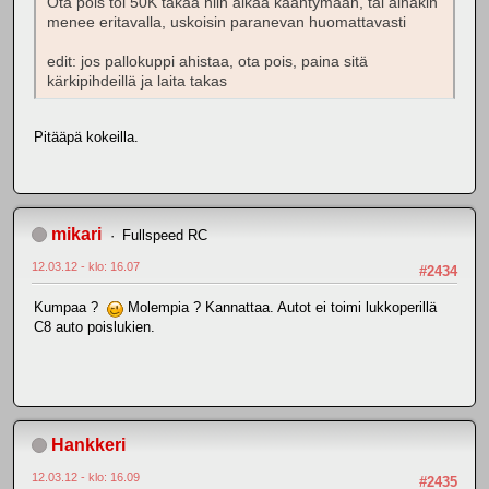
Ota pois toi 50K takaa niin alkaa kääntymään, tai ainakin
menee eritavalla, uskoisin paranevan huomattavasti
edit: jos pallokuppi ahistaa, ota pois, paina sitä
kärkipihdeillä ja laita takas
Pitääpä kokeilla.
mikari
Fullspeed RC
12.03.12 - klo: 16.07
#2434
Kumpaa ?
Molempia ? Kannattaa. Autot ei toimi lukkoperillä
C8 auto poislukien.
Hankkeri
12.03.12 - klo: 16.09
#2435