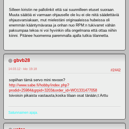
Silleen kiristin ne pallolinkit että sai suunnilleen etuset suoraan.
Muuta säätöä ei varmaan ohjauselle ole ku ei ole niitä säädettäviä
ohjausvarsiakaan, mut mielestäni originaaleissa hubeissa oli
enemmän kääntymävaraa ja onhan nuo RPM:n tukivarret vähän
paksumpaa tekoa ni voi hyvinkin olla ongelmana että ottaa niihin
kiinni. Pitänee huomenna paremmalla ajalla tutkia tilannetta.
gbvb28
14.03.12 - klo: 19.18
#2442
sopiihan tämä servo mini revoon?
http://www.sabe.fi/hobby/index.php?
prodid=25984&grpid=3203&order_id=WO1331477058
toivoisin pikaista vastausta,koska tilaan osat tänään,t:Arttu
Satunnainen ajaja.