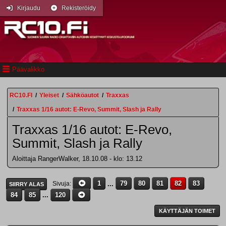
Kirjaudu
Rekisteröidy
Päävalikko
RC10.FI
/
Yleiset
/
Sähköautot
/
Traxxas
/
Traxxas 1/16 autot: E-Revo, Summit, Slash ja Rally
Traxxas 1/16 autot: E-Revo,
Summit, Slash ja Rally
Aloittaja RangerWalker, 18.10.08 - klo: 13.12
1
...
79
80
81
82
83
Sivuja
SIIRRY ALAS
84
85
...
120
KÄYTTÄJÄN TOIMET