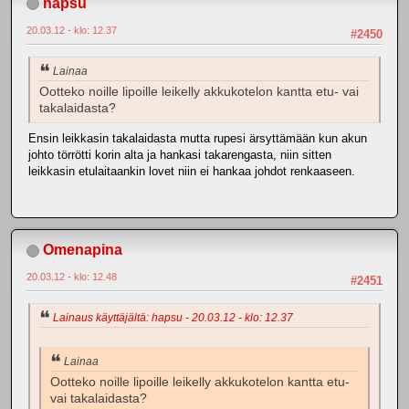
hapsu
20.03.12 - klo: 12.37
#2450
Lainaa
Ootteko noille lipoille leikelly akkukotelon kantta etu- vai
takalaidasta?
Ensin leikkasin takalaidasta mutta rupesi ärsyttämään kun akun
johto törrötti korin alta ja hankasi takarengasta, niin sitten
leikkasin etulaitaankin lovet niin ei hankaa johdot renkaaseen.
Omenapina
20.03.12 - klo: 12.48
#2451
Lainaus käyttäjältä: hapsu - 20.03.12 - klo: 12.37
Lainaa
Ootteko noille lipoille leikelly akkukotelon kantta etu-
vai takalaidasta?