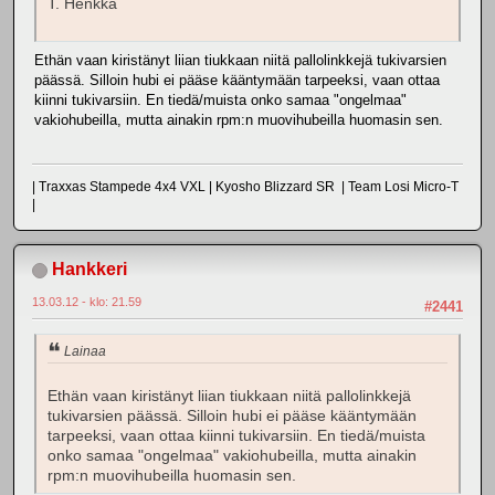
T. Henkka
Ethän vaan kiristänyt liian tiukkaan niitä pallolinkkejä tukivarsien
päässä. Silloin hubi ei pääse kääntymään tarpeeksi, vaan ottaa
kiinni tukivarsiin. En tiedä/muista onko samaa "ongelmaa"
vakiohubeilla, mutta ainakin rpm:n muovihubeilla huomasin sen.
| Traxxas Stampede 4x4 VXL | Kyosho Blizzard SR | Team Losi Micro-T
|
Hankkeri
13.03.12 - klo: 21.59
#2441
Lainaa
Ethän vaan kiristänyt liian tiukkaan niitä pallolinkkejä
tukivarsien päässä. Silloin hubi ei pääse kääntymään
tarpeeksi, vaan ottaa kiinni tukivarsiin. En tiedä/muista
onko samaa "ongelmaa" vakiohubeilla, mutta ainakin
rpm:n muovihubeilla huomasin sen.