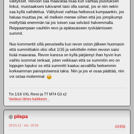
välitykset. Revoon saa maavaraa lisää kun vaihtaa jousituksen
linkut, muistaakseni tukivarret taisi olla samat, jos ei niin nekin
saa kyllä vaihdettua. Välitykset vaihtaa hetkessä kumpaankin, jos
haluaa muuttaa jne, eli melkein menee siihen että jos jompikumpi
miellyttää enemmän tai jos toisen saa selvästi halvemmalla.
Reippaampaan vauhtiin revo ja epätasaiseen ryskäämiseen
summit.
Nuo kommentit sillä perusteella kun revon oston jälkeen huomasin
että summittiakin olisi ollut 1/16 ja selvittelin miten revoon saisi
lisää maavaraa. Revon kanssa on kyllä pärjännyt ihan hyvin kun
vaihto isommat renkaat, joten veikkaan että se summitin ero on
loppujen lopuksi se että summitti kaatuu asvaltilla herkemmin
korkeamman painopisteensä takia. Niin ja jos ei osaa päättää, niin
voi ostaa molemmat
Trx 1/16 VXL Revo ja TT MT4 G3 x2
Vastaus lähes kaikkeen...
piispa
28.03.12 - klo: 18.59
#2456