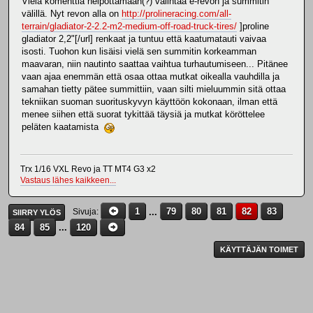
Vielä komenttia helpottamaan(?) valintaa e-revon ja summitin
välillä. Nyt revon alla on
http://prolineracing.com/all-
terrain/gladiator-2-2.2-m2-medium-off-road-truck-tires/
]proline
gladiator 2,2"[/url] renkaat ja tuntuu että kaatumatauti vaivaa
isosti. Tuohon kun lisäisi vielä sen summitin korkeamman
maavaran, niin nautinto saattaa vaihtua turhautumiseen... Pitänee
vaan ajaa enemmän että osaa ottaa mutkat oikealla vauhdilla ja
samahan tietty pätee summittiin, vaan silti mieluummin sitä ottaa
tekniikan suoman suorituskyvyn käyttöön kokonaan, ilman että
menee siihen että suorat tykittää täysiä ja mutkat köröttelee
peläten kaatamista
Trx 1/16 VXL Revo ja TT MT4 G3 x2
Vastaus lähes kaikkeen...
1
...
79
80
81
82
83
Sivuja
SIIRRY YLÖS
84
85
...
120
KÄYTTÄJÄN TOIMET