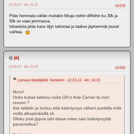
12.03.12 - klo: 21.11
#2439
Pitäs hommata vähän muitakin litkuja noihin diffeihin ku 30k ja
50k on vaan jemmassa.
Iskareista pitäs kans öljyt tarkistaa ja taakse jäykemmät jouset
vaihtaa.
jej
13.03.12 - klo: 21.52
#2440
Lainaus käyttäjältä: Hankkeri - 12.03.12 - klo: 14.01
Moro!
Onko kukaa laittanu noita GH:n Axle Carrier:ta mini
revoon.?
Itse laittelin ja tuntuu että kääntyvyys väheni puolella mitä
noilla alkuperäisillä oli.
Olisko jotai jippoa tahi ideaa miten sais kääntyvyyttä
parannettua?