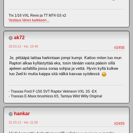
Trx 1/16 VXL Revo ja TT MT4 G3 x2
Vastaus lähes kaikkeen...
ak72
28.03.12 - klo: 19.46
#2458
Je, pittääpä laittaa harkintaan jompi kumpi. Kattoo miten tuo mun
Raptori alkaa kyllästyttää eka, tosin tänään vasta pääsin sillä
ajeleen asfaltilla jossa soraa sohjoa ja vettä. Hyvin kyllä kulkee
tuo 2wd:ki mutta kaippa sitä nälkä kasvaa syödessä
- Traxxas Ford F-150 SVT Raptor Velineon VXL 3S -EX
- Traxxas E-Maxx brushless 6S, Tamiya Wild Willy Original
hankar
31.03.12 - klo: 11.09
#2459