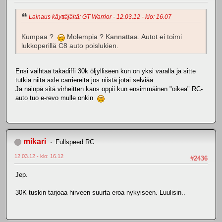
Lainaus käyttäjältä: GT Warrior - 12.03.12 - klo: 16.07
Kumpaa ?
Molempia ? Kannattaa. Autot ei toimi
lukkoperillä C8 auto poislukien.
Ensi vaihtaa takadiffi 30k öljylliseen kun on yksi varalla ja sitte
tutkia niitä axle carriereita jos niistä jotai selviää.
Ja näinpä sitä virheitten kans oppii kun ensimmäinen "oikea" RC-
auto tuo e-revo mulle onkin
mikari
Fullspeed RC
12.03.12 - klo: 16.12
#2436
Jep.
30K tuskin tarjoaa hirveen suurta eroa nykyiseen. Luulisin..