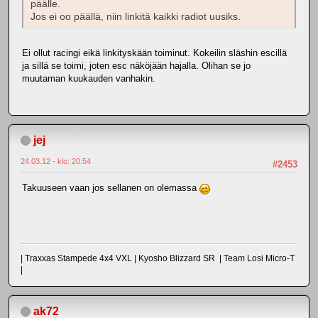
päälle.
Jos ei oo päällä, niin linkitä kaikki radiot uusiks.
Ei ollut racingi eikä linkityskään toiminut. Kokeilin släshin escillä
ja sillä se toimi, joten esc näköjään hajalla. Olihan se jo
muutaman kuukauden vanhakin.
jej
24.03.12 - klo: 20.54
#2453
Takuuseen vaan jos sellanen on olemassa
| Traxxas Stampede 4x4 VXL | Kyosho Blizzard SR | Team Losi Micro-T
|
ak72