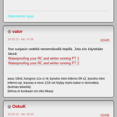
Satunnainen ajaja.
vator
15.03.12 - klo: 14.26
#2445
Itse suojasin vedeltä nestemäisellä teipillä. Jota siis käytetään
tässä:
Waterproofing your RC and winter running PT 1
Waterproofing your RC and winter running PT 2
asso 18mt, hongnor x1x cr rtr, kyosho mini inferno 09 x2, kyosho mini
inferno ep, traxxas e-revo 1/16 vxl löytyy myös kaksi rc lennokkia
(kolmas tekeillä)
(tehoa ei koskaan voi olla liikaa)
OskuK
15.03.12 - klo: 18.10
#2446