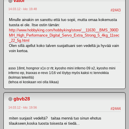
vator
14.03.12 - klo: 19.48
#2443
Minulle ainakin on sanottu että tuo sopii, mutta omaa kokemusta
tuosta ei ole. Itse ostin tämän:
http://www.hobbyking.com/hobbyking/store/__11630__BMS_390D
MH_High_Performance_Digital_Servo_Extra_Strong_5_4kg_11sec
_22_5g.html
Olen sillä ajellut koko talven suojattuani sen vedeltä ja hyvää vain
voin kertoa.
asso 18mt, hongnor x1x cr rtr, kyosho mini inferno 09 x2, kyosho mini
inferno ep, traxxas e-revo 1/16 vxl löytyy myös kaksi rc lennokkia
(kolmas tekeillä)
(tehoa ei koskaan voi olla liikaa)
gbvb28
14.03.12 - klo: 19.56
#2444
miten suojasit vedeltä? taitaa mennä tuo sinun ehotus
tilaukseen,koska tuosta toisesta ei tiedä...