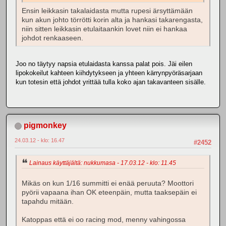
Ensin leikkasin takalaidasta mutta rupesi ärsyttämään
kun akun johto törrötti korin alta ja hankasi takarengasta,
niin sitten leikkasin etulaitaankin lovet niin ei hankaa
johdot renkaaseen.
Joo no täytyy napsia etulaidasta kanssa palat pois. Jäi eilen
lipokokeilut kahteen kiihdytykseen ja yhteen kärrynpyöräsarjaan
kun totesin että johdot yrittää tulla koko ajan takavanteen sisälle.
pigmonkey
24.03.12 - klo: 16.47
#2452
Lainaus käyttäjältä: nukkumasa - 17.03.12 - klo: 11.45
Mikäs on kun 1/16 summitti ei enää peruuta? Moottori
pyörii vapaana ihan OK eteenpäin, mutta taaksepäin ei
tapahdu mitään.
Katoppas että ei oo racing mod, menny vahingossa