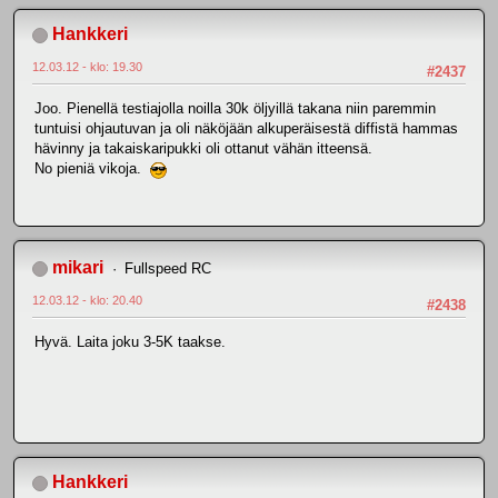
Hankkeri
12.03.12 - klo: 19.30
#2437
Joo. Pienellä testiajolla noilla 30k öljyillä takana niin paremmin
tuntuisi ohjautuvan ja oli näköjään alkuperäisestä diffistä hammas
hävinny ja takaiskaripukki oli ottanut vähän itteensä.
No pieniä vikoja.
mikari
Fullspeed RC
12.03.12 - klo: 20.40
#2438
Hyvä. Laita joku 3-5K taakse.
Hankkeri