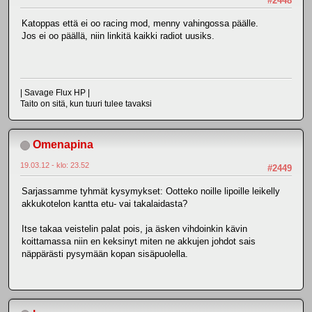
#2448
Katoppas että ei oo racing mod, menny vahingossa päälle.
Jos ei oo päällä, niin linkitä kaikki radiot uusiks.
| Savage Flux HP |
Taito on sitä, kun tuuri tulee tavaksi
Omenapina
19.03.12 - klo: 23.52
#2449
Sarjassamme tyhmät kysymykset: Ootteko noille lipoille leikelly
akkukotelon kantta etu- vai takalaidasta?
Itse takaa veistelin palat pois, ja äsken vihdoinkin kävin
koittamassa niin en keksinyt miten ne akkujen johdot sais
näppärästi pysymään kopan sisäpuolella.