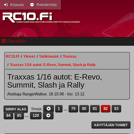
Kirjaudu
Rekisteröidy
Päävalikko
RC10.FI
/
Yleiset
/
Sähköautot
/
Traxxas
/
Traxxas 1/16 autot: E-Revo, Summit, Slash ja Rally
Traxxas 1/16 autot: E-Revo,
Summit, Slash ja Rally
Aloittaja RangerWalker, 18.10.08 - klo: 13.12
1
...
79
80
81
82
83
Sivuja
SIIRRY ALAS
84
85
...
120
KÄYTTÄJÄN TOIMET