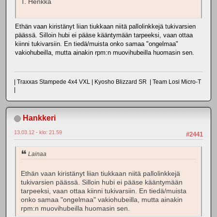
T. Henkka
Ethän vaan kiristänyt liian tiukkaan niitä pallolinkkejä tukivarsien
päässä. Silloin hubi ei pääse kääntymään tarpeeksi, vaan ottaa
kiinni tukivarsiin. En tiedä/muista onko samaa "ongelmaa"
vakiohubeilla, mutta ainakin rpm:n muovihubeilla huomasin sen.
| Traxxas Stampede 4x4 VXL | Kyosho Blizzard SR | Team Losi Micro-T
|
Hankkeri
13.03.12 - klo: 21.59
#2441
Lainaa
Ethän vaan kiristänyt liian tiukkaan niitä pallolinkkejä
tukivarsien päässä. Silloin hubi ei pääse kääntymään
tarpeeksi, vaan ottaa kiinni tukivarsiin. En tiedä/muista
onko samaa "ongelmaa" vakiohubeilla, mutta ainakin
rpm:n muovihubeilla huomasin sen.