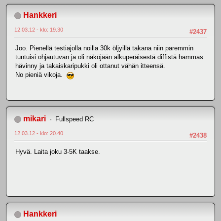
Hankkeri
12.03.12 - klo: 19.30
#2437
Joo. Pienellä testiajolla noilla 30k öljyillä takana niin paremmin
tuntuisi ohjautuvan ja oli näköjään alkuperäisestä diffistä hammas
hävinny ja takaiskaripukki oli ottanut vähän itteensä.
No pieniä vikoja.
mikari
Fullspeed RC
12.03.12 - klo: 20.40
#2438
Hyvä. Laita joku 3-5K taakse.
Hankkeri