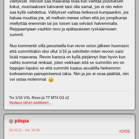
välitykset. Revoon saa maavaraa lisää kun vaihtaa jousituksen
linkut, muistaakseni tukivarret taisi olla samat, jos ei niin nekin
saa kyllä vaihdettua. Välitykset vaihtaa hetkessä kumpaankin, jos
haluaa muuttaa jne, eli melkein menee siihen että jos jompikumpi
miellyttää enemmän tai jos toisen saa selvästi halvemmalla.
Reippaampaan vauhtiin revo ja epätasaiseen ryskäämiseen
summit.
Nuo kommentit sillä perusteella kun revon oston jälkeen huomasin
että summittiakin olisi ollut 1/16 ja selvittelin miten revoon saisi
lisää maavaraa. Revon kanssa on kyllä pärjännyt ihan hyvin kun
vaihto isommat renkaat, joten veikkaan että se summitin ero on
loppujen lopuksi se että summitti kaatuu asvaltilla herkemmin
korkeamman painopisteensä takia. Niin ja jos ei osaa päättää, niin
voi ostaa molemmat
Trx 1/16 VXL Revo ja TT MT4 G3 x2
Vastaus lähes kaikkeen...
piispa
28.03.12 - klo: 18.59
#2456