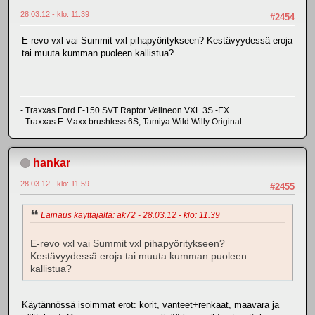
28.03.12 - klo: 11.39
#2454
E-revo vxl vai Summit vxl pihapyöritykseen? Kestävyydessä eroja
tai muuta kumman puoleen kallistua?
- Traxxas Ford F-150 SVT Raptor Velineon VXL 3S -EX
- Traxxas E-Maxx brushless 6S, Tamiya Wild Willy Original
hankar
28.03.12 - klo: 11.59
#2455
Lainaus käyttäjältä: ak72 - 28.03.12 - klo: 11.39
E-revo vxl vai Summit vxl pihapyöritykseen?
Kestävyydessä eroja tai muuta kumman puoleen
kallistua?
Käytännössä isoimmat erot: korit, vanteet+renkaat, maavara ja