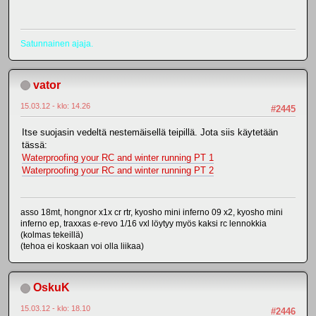
Satunnainen ajaja.
vator
15.03.12 - klo: 14.26
#2445
Itse suojasin vedeltä nestemäisellä teipillä. Jota siis käytetään
tässä:
Waterproofing your RC and winter running PT 1
Waterproofing your RC and winter running PT 2
asso 18mt, hongnor x1x cr rtr, kyosho mini inferno 09 x2, kyosho mini
inferno ep, traxxas e-revo 1/16 vxl löytyy myös kaksi rc lennokkia
(kolmas tekeillä)
(tehoa ei koskaan voi olla liikaa)
OskuK
15.03.12 - klo: 18.10
#2446