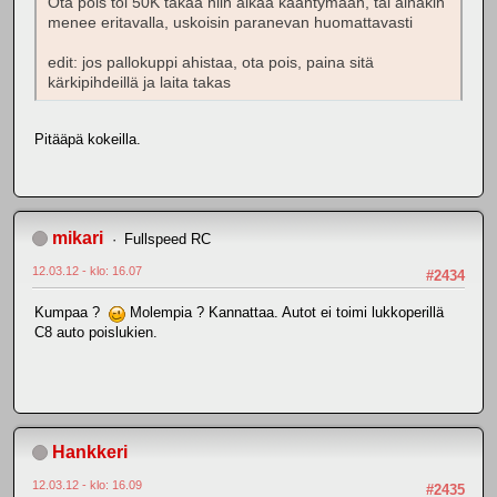
Ota pois toi 50K takaa niin alkaa kääntymään, tai ainakin
menee eritavalla, uskoisin paranevan huomattavasti
edit: jos pallokuppi ahistaa, ota pois, paina sitä
kärkipihdeillä ja laita takas
Pitääpä kokeilla.
mikari
Fullspeed RC
12.03.12 - klo: 16.07
#2434
Kumpaa ?
Molempia ? Kannattaa. Autot ei toimi lukkoperillä
C8 auto poislukien.
Hankkeri
12.03.12 - klo: 16.09
#2435