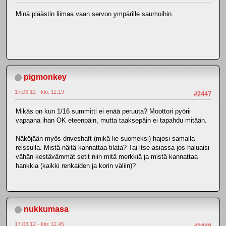
Minä pläästin liimaa vaan servon ympärille saumoihin.
pigmonkey
17.03.12 - klo: 11.19
#2447
Mikäs on kun 1/16 summitti ei enää peruuta? Moottori pyörii
vapaana ihan OK eteenpäin, mutta taaksepäin ei tapahdu mitään.
Näköjään myös driveshaft (mikä lie suomeksi) hajosi samalla
reissulla. Mistä näitä kannattaa tilata? Tai itse asiassa jos haluaisi
vähän kestävämmät setit niin mitä merkkiä ja mistä kannattaa
hankkia (kaikki renkaiden ja korin väliin)?
nukkumasa
17.03.12 - klo: 11.45