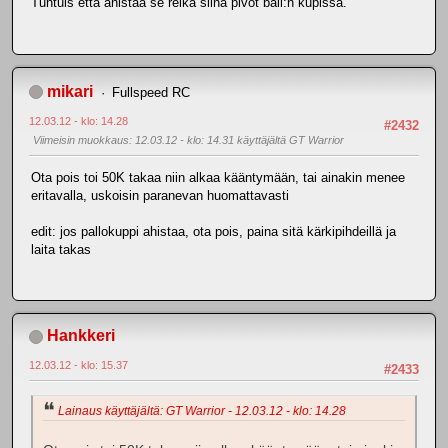
Tuntuis että ahistaa se reikä siinä pivot ball:n kupissa.
mikari
Fullspeed RC
12.03.12 - klo: 14.28
#2432
Viimeisin muokkaus
: 12.03.12 - klo: 14.31 käyttäjältä GT Warrior
Ota pois toi 50K takaa niin alkaa kääntymään, tai ainakin menee
eritavalla, uskoisin paranevan huomattavasti
edit: jos pallokuppi ahistaa, ota pois, paina sitä kärkipihdeillä ja
laita takas
Hankkeri
12.03.12 - klo: 15.37
#2433
Lainaus käyttäjältä: GT Warrior - 12.03.12 - klo: 14.28