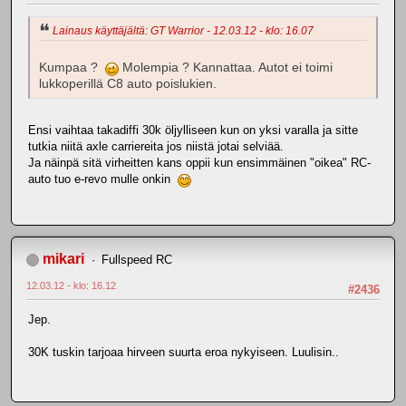
Lainaus käyttäjältä: GT Warrior - 12.03.12 - klo: 16.07
Kumpaa ?
Molempia ? Kannattaa. Autot ei toimi
lukkoperillä C8 auto poislukien.
Ensi vaihtaa takadiffi 30k öljylliseen kun on yksi varalla ja sitte
tutkia niitä axle carriereita jos niistä jotai selviää.
Ja näinpä sitä virheitten kans oppii kun ensimmäinen "oikea" RC-
auto tuo e-revo mulle onkin
mikari
Fullspeed RC
12.03.12 - klo: 16.12
#2436
Jep.
30K tuskin tarjoaa hirveen suurta eroa nykyiseen. Luulisin..