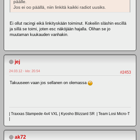
päälle.
Jos ei oo päällä, niin linkitä kaikki radiot uusiks.
Ei ollut racingi eikä linkityskään toiminut. Kokeilin släshin escillä
ja sillä se toimi, joten esc näköjään hajalla. Olihan se jo
muutaman kuukauden vanhakin.
jej
24.03.12 - klo: 20.54
#2453
Takuuseen vaan jos sellanen on olemassa
| Traxxas Stampede 4x4 VXL | Kyosho Blizzard SR | Team Losi Micro-T
|
ak72