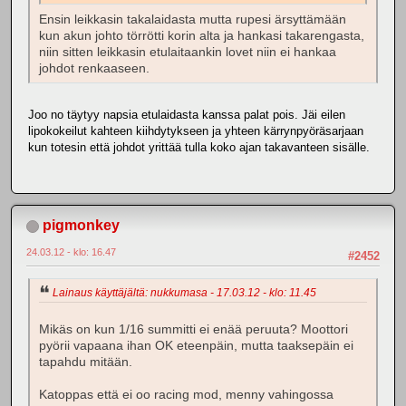
Ensin leikkasin takalaidasta mutta rupesi ärsyttämään
kun akun johto törrötti korin alta ja hankasi takarengasta,
niin sitten leikkasin etulaitaankin lovet niin ei hankaa
johdot renkaaseen.
Joo no täytyy napsia etulaidasta kanssa palat pois. Jäi eilen
lipokokeilut kahteen kiihdytykseen ja yhteen kärrynpyöräsarjaan
kun totesin että johdot yrittää tulla koko ajan takavanteen sisälle.
pigmonkey
24.03.12 - klo: 16.47
#2452
Lainaus käyttäjältä: nukkumasa - 17.03.12 - klo: 11.45
Mikäs on kun 1/16 summitti ei enää peruuta? Moottori
pyörii vapaana ihan OK eteenpäin, mutta taaksepäin ei
tapahdu mitään.
Katoppas että ei oo racing mod, menny vahingossa