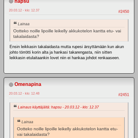
hapsu
20.03.12 - klo: 12.37
#2450
Lainaa
Ootteko noille lipoille leikelly akkukotelon kantta etu- vai
takalaidasta?
Ensin leikkasin takalaidasta mutta rupesi ärsyttämään kun akun
johto törrötti korin alta ja hankasi takarengasta, niin sitten
leikkasin etulaitaankin lovet niin ei hankaa johdot renkaaseen.
Omenapina
20.03.12 - klo: 12.48
#2451
Lainaus käyttäjältä: hapsu - 20.03.12 - klo: 12.37
Lainaa
Ootteko noille lipoille leikelly akkukotelon kantta etu-
vai takalaidasta?