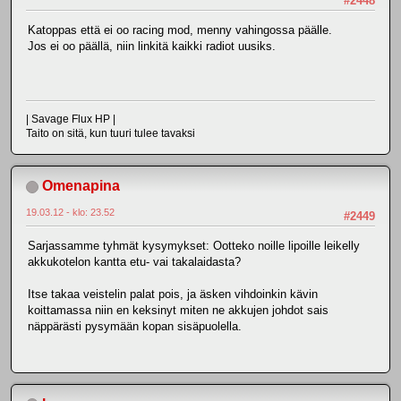
#2448
Katoppas että ei oo racing mod, menny vahingossa päälle.
Jos ei oo päällä, niin linkitä kaikki radiot uusiks.
| Savage Flux HP |
Taito on sitä, kun tuuri tulee tavaksi
Omenapina
19.03.12 - klo: 23.52
#2449
Sarjassamme tyhmät kysymykset: Ootteko noille lipoille leikelly
akkukotelon kantta etu- vai takalaidasta?
Itse takaa veistelin palat pois, ja äsken vihdoinkin kävin
koittamassa niin en keksinyt miten ne akkujen johdot sais
näppärästi pysymään kopan sisäpuolella.