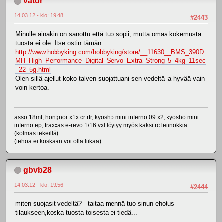
vator
14.03.12 - klo: 19.48
#2443
Minulle ainakin on sanottu että tuo sopii, mutta omaa kokemusta
tuosta ei ole. Itse ostin tämän:
http://www.hobbyking.com/hobbyking/store/__11630__BMS_390D
MH_High_Performance_Digital_Servo_Extra_Strong_5_4kg_11sec
_22_5g.html
Olen sillä ajellut koko talven suojattuani sen vedeltä ja hyvää vain
voin kertoa.
asso 18mt, hongnor x1x cr rtr, kyosho mini inferno 09 x2, kyosho mini
inferno ep, traxxas e-revo 1/16 vxl löytyy myös kaksi rc lennokkia
(kolmas tekeillä)
(tehoa ei koskaan voi olla liikaa)
gbvb28
14.03.12 - klo: 19.56
#2444
miten suojasit vedeltä? taitaa mennä tuo sinun ehotus
tilaukseen,koska tuosta toisesta ei tiedä...