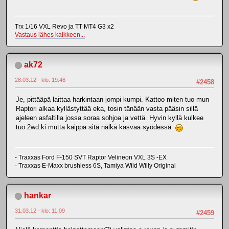
Trx 1/16 VXL Revo ja TT MT4 G3 x2
Vastaus lähes kaikkeen...
ak72
28.03.12 - klo: 19.46
#2458
Je, pittääpä laittaa harkintaan jompi kumpi. Kattoo miten tuo mun
Raptori alkaa kyllästyttää eka, tosin tänään vasta pääsin sillä
ajeleen asfaltilla jossa soraa sohjoa ja vettä. Hyvin kyllä kulkee
tuo 2wd:ki mutta kaippa sitä nälkä kasvaa syödessä
- Traxxas Ford F-150 SVT Raptor Velineon VXL 3S -EX
- Traxxas E-Maxx brushless 6S, Tamiya Wild Willy Original
hankar
31.03.12 - klo: 11.09
#2459