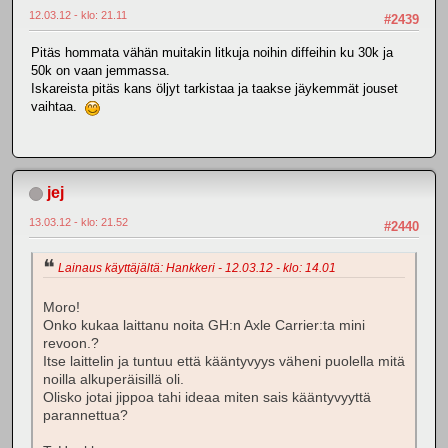
12.03.12 - klo: 21.11
#2439
Pitäs hommata vähän muitakin litkuja noihin diffeihin ku 30k ja
50k on vaan jemmassa.
Iskareista pitäs kans öljyt tarkistaa ja taakse jäykemmät jouset
vaihtaa.
jej
13.03.12 - klo: 21.52
#2440
Lainaus käyttäjältä: Hankkeri - 12.03.12 - klo: 14.01
Moro!
Onko kukaa laittanu noita GH:n Axle Carrier:ta mini
revoon.?
Itse laittelin ja tuntuu että kääntyvyys väheni puolella mitä
noilla alkuperäisillä oli.
Olisko jotai jippoa tahi ideaa miten sais kääntyvyyttä
parannettua?