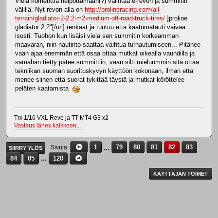
Vielä komenttia helpottamaan(?) valintaa e-revon ja summitin
välillä. Nyt revon alla on
http://prolineracing.com/all-
terrain/gladiator-2-2.2-m2-medium-off-road-truck-tires/
]proline
gladiator 2,2"[/url] renkaat ja tuntuu että kaatumatauti vaivaa
isosti. Tuohon kun lisäisi vielä sen summitin korkeamman
maavaran, niin nautinto saattaa vaihtua turhautumiseen... Pitänee
vaan ajaa enemmän että osaa ottaa mutkat oikealla vauhdilla ja
samahan tietty pätee summittiin, vaan silti mieluummin sitä ottaa
tekniikan suoman suorituskyvyn käyttöön kokonaan, ilman että
menee siihen että suorat tykittää täysiä ja mutkat köröttelee
peläten kaatamista
Trx 1/16 VXL Revo ja TT MT4 G3 x2
Vastaus lähes kaikkeen...
1
...
79
80
81
82
83
Sivuja
SIIRRY YLÖS
84
85
...
120
KÄYTTÄJÄN TOIMET