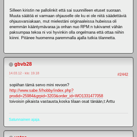
Silleen kiristin ne pallolinkit että sai suunnilleen etuset suoraan.
Muuta säätöä ei varmaan ohjauselle ole ku ei ole niitä säädettäviä
ohjausvarsiakaan, mut mielestäni originaaleissa hubeissa oli
enemmän kääntymävaraa ja onhan nuo RPM:n tukivarret vähän
paksumpaa tekoa ni voi hyvinkin olla ongelmana että ottaa niihin
kiinni. Pitänee huomenna paremmalla ajalla tutkia tilannetta.
gbvb28
14.03.12 - klo: 19.18
#2442
sopiihan tämä servo mini revoon?
http://www.sabe.fi/hobby/index.php?
prodid=25984&grpid=3203&order_id=WO1331477058
toivoisin pikaista vastausta,koska tilaan osat tänään,t:Arttu
Satunnainen ajaja.