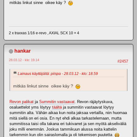
mitkäs linkut sinne oikee käy ?
2 x traxxas 1/16 e-revo , AXIAL SCX 10 × 4
hankar
28.03.12 - klo: 19.14
#2457
Lainaus käyttäjältä: piispa - 28.03.12 - klo: 18.59
mitkäs linkut sinne oikee käy ?
Revon palikat
ja
Summitin vastaavat
. Revon räjäytyskuva,
osaluettelot yms löytyy
täältä
ja summitin vastaavat löytyy
summitin alta. Vähän aikaa kun noita jaksaa vertailla, niin huomaa
mitä siellä on eri osia. En nyt ehdi alkaa tarkastelemaan, mutta
summitissa taisi olla takana eri tukivarret ja sen myötä akseliväliä
joku milli enemmän. Joskus tammikuun alussa noita kattelin
tarkemmin kun olin sairaslomalla ja oli tekemisen puutetta