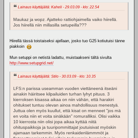
Lainaus käyttäjältä: Kaheli - 29.03.09 - klo: 22.54
Maukaz ja wopz. Ajatteko rattiohjaimella vaiko hiirellä.
Jos hiirellä niin millasilla setupeilla???
Hiirellä tässä toistaiseksi ajellaan, josko tuo G25 kotiutuisi tänne
piakkoin
Mun setuppi on netistä ladattu, muistaakseni tältä sivulta
http://www.setupgrid.net/
Lainaus käyttäjältä: Stilo - 30.03.09 - klo: 10.35
LFS:n parissa useamman vuoden viettäneenä itseäni
ainakin häiritsee kilpailuiden turhan lyhyt pituus. 3
kierroksen kisassa aikaa on niin vähän, että harakiri
ohitukset tuntuu olevan ainoa mahdollisuus menestyä.
Juttua olen myös kuullut, että kisat on menneet "jos mä
en voita niin et voita sinäkään" romuralliksi. Olisi vaikka
10 kierrosta niin olisi jopa aikaa kyttää niitä
ohituspaikkoja ja tuuripommittajat joutuisivat myöskin
ajamaan tarkemmin. Myös renkaidenlämmmöt ja