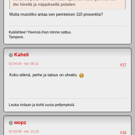
itte hiirellä ja näppiksellä pelailen.
Mutta muistitko antaa sen perinteisen 110 prosenttia?
Kyälähtee! Yleensä ihan minne sattuu.
Tampere.
Kaheli
02.04.09 - klo: 08.31
#17
Koko elämä, perhe ja talous on uhrattu
Leuka rintaan ja kohti uusia pettymyksiä.
wopz
02.04.09 - klo: 13.15
#18