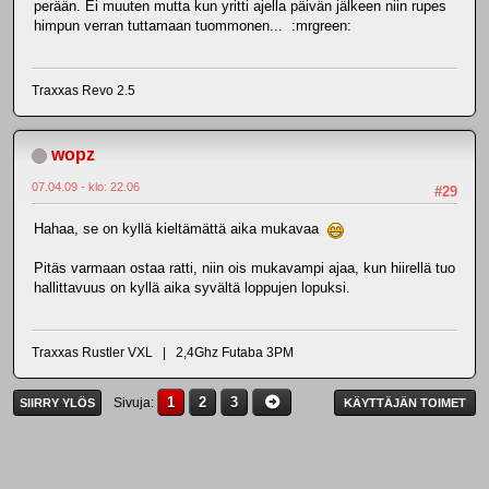
perään. Ei muuten mutta kun yritti ajella päivän jälkeen niin rupes
himpun verran tuttamaan tuommonen... :mrgreen:
Traxxas Revo 2.5
wopz
07.04.09 - klo: 22.06
#29
Hahaa, se on kyllä kieltämättä aika mukavaa
Pitäs varmaan ostaa ratti, niin ois mukavampi ajaa, kun hiirellä tuo
hallittavuus on kyllä aika syvältä loppujen lopuksi.
Traxxas Rustler VXL | 2,4Ghz Futaba 3PM
1
2
3
Sivuja
SIIRRY YLÖS
KÄYTTÄJÄN TOIMET