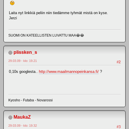
Laita nyt linkkiä peliin niin tiedämme tyhmät mistä on kyse.
Jerzi
SUOMI ON KATEELLISTEN LUVATTU MAA😂😂
plissken_s
29.03.09 - klo: 19.21
#2
0,10s googlesta..
http://www.maailmannopeinkansa.fi/
?
Kyosho - Futaba - Novarossi
MaukaZ
29.03.09 - klo: 19.32
#3