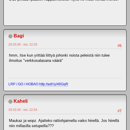
Bagi
29.03.09 - klo: 22.03
#6
hmm, itse kun yrittää liittyä johonki noista peleistä niin tulee
ilmoitus "verkkosalasana väärä"
LRP / GO / HOBAO
http://adf.ly/46GqR
Kaheli
29.03.09 - klo: 22.54
#7
Maukaz ja wopz. Ajatteko rattiohjaimella vaiko hiirellä. Jos hiirellä
niin millasilla setupeilla???