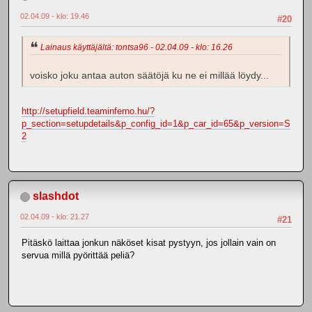
02.04.09 - klo: 19.46
#20
Lainaus käyttäjältä: tontsa96 - 02.04.09 - klo: 16.26
voisko joku antaa auton säätöjä ku ne ei millää löydy...
http://setupfield.teaminferno.hu/?
p_section=setupdetails&p_config_id=1&p_car_id=65&p_version=S
2
slashdot
02.04.09 - klo: 21.27
#21
Pitäskö laittaa jonkun näköset kisat pystyyn, jos jollain vain on
servua millä pyörittää peliä?