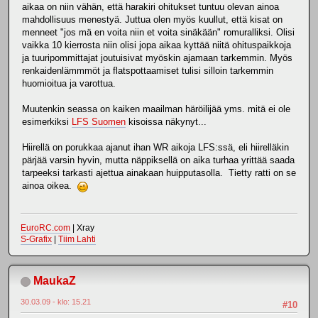
aikaa on niin vähän, että harakiri ohitukset tuntuu olevan ainoa
mahdollisuus menestyä. Juttua olen myös kuullut, että kisat on
menneet "jos mä en voita niin et voita sinäkään" romuralliksi. Olisi
vaikka 10 kierrosta niin olisi jopa aikaa kyttää niitä ohituspaikkoja
ja tuuripommittajat joutuisivat myöskin ajamaan tarkemmin. Myös
renkaidenlämmmöt ja flatspottaamiset tulisi silloin tarkemmin
huomioitua ja varottua.
Muutenkin seassa on kaiken maailman häröilijää yms. mitä ei ole
esimerkiksi
LFS Suomen
kisoissa näkynyt...
Hiirellä on porukkaa ajanut ihan WR aikoja LFS:ssä, eli hiirelläkin
pärjää varsin hyvin, mutta näppiksellä on aika turhaa yrittää saada
tarpeeksi tarkasti ajettua ainakaan huipputasolla. Tietty ratti on se
ainoa oikea.
EuroRC.com
| Xray
S-Grafix
|
Tiim Lahti
MaukaZ
30.03.09 - klo: 15.21
#10