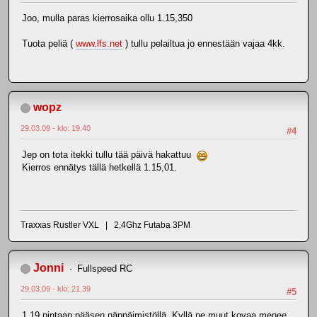
Joo, mulla paras kierrosaika ollu 1.15,350
Tuota peliä (
www.lfs.net
) tullu pelailtua jo ennestään vajaa 4kk.
wopz
29.03.09 - klo: 19.40
#4
Jep on tota itekki tullu tää päivä hakattuu
Kierros ennätys tällä hetkellä 1.15,01.
Traxxas Rustler VXL | 2,4Ghz Futaba 3PM
Jonni
Fullspeed RC
29.03.09 - klo: 21.39
#5
1.19 pintaan pääsen näppäimistöllä. Kyllä ne muut kovaa menee.