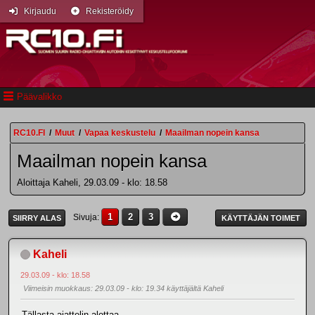
Kirjaudu
Rekisteröidy
Päävalikko
RC10.FI
/
Muut
/
Vapaa keskustelu
/
Maailman nopein kansa
Maailman nopein kansa
Aloittaja Kaheli, 29.03.09 - klo: 18.58
1
2
3
Sivuja
SIIRRY ALAS
KÄYTTÄJÄN TOIMET
Kaheli
29.03.09 - klo: 18.58
Viimeisin muokkaus
: 29.03.09 - klo: 19.34 käyttäjältä Kaheli
Tällasta ajattelin alottaa.