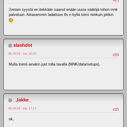
#23
Jostain syystä en itekkään saanut enään uusia säätöjä tohon mnk
palveluun. Aikasemmin ladattuun lfs:n kyllä toimi niinkuin pitikin
slashdot
06.04.09 - klo: 16.52
#24
Mulla toimii ainakin just tolla tavalla (MNK/data/setups).
_Jakke_
06.04.09 - klo: 17.17
#25
ok,