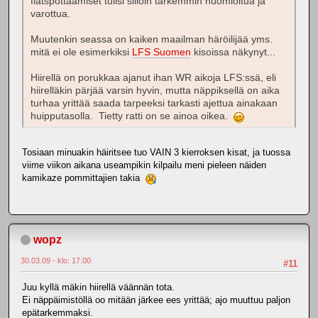
flatspottaamiset tulisi silloin tarkemmin huomioitua ja
varottua.
Muutenkin seassa on kaiken maailman häröilijää yms.
mitä ei ole esimerkiksi
LFS Suomen
kisoissa näkynyt...
Hiirellä on porukkaa ajanut ihan WR aikoja LFS:ssä, eli
hiirelläkin pärjää varsin hyvin, mutta näppiksellä on aika
turhaa yrittää saada tarpeeksi tarkasti ajettua ainakaan
huipputasolla. Tietty ratti on se ainoa oikea.
Tosiaan minuakin häiritsee tuo VAIN 3 kierroksen kisat, ja tuossa
viime viikon aikana useampikin kilpailu meni pieleen näiden
kamikaze pommittajien takia
wopz
30.03.09 - klo: 17.00
#11
Juu kyllä mäkin hiirellä väännän tota.
Ei näppäimistöllä oo mitään järkee ees yrittää; ajo muuttuu paljon
epätarkemmaksi.