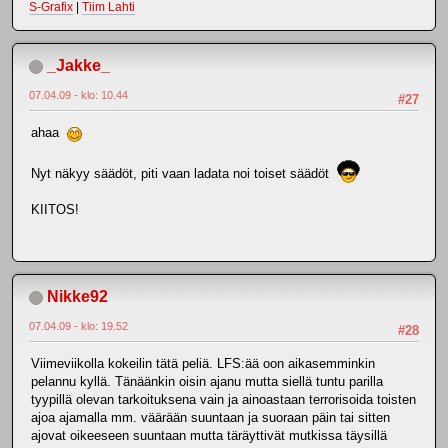
S-Grafix
|
Tiim Lahti
_Jakke_
07.04.09 - klo: 10.44
#27
ahaa
Nyt näkyy säädöt, piti vaan ladata noi toiset säädöt
KIITOS!
Nikke92
07.04.09 - klo: 19.52
#28
Viimeviikolla kokeilin tätä peliä. LFS:ää oon aikasemminkin
pelannu kyllä. Tänäänkin oisin ajanu mutta siellä tuntu parilla
tyypillä olevan tarkoituksena vain ja ainoastaan terrorisoida toisten
ajoa ajamalla mm. väärään suuntaan ja suoraan päin tai sitten
ajovat oikeeseen suuntaan mutta täräyttivät mutkissa täysillä