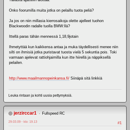
Onko foorumilla muita jotka on pelaillu tuota peliä?
Ja jos on niin millasia kierrosaikoja olette ajelleet tuohon
Blackwoodin radalle tuolla BMW:llä?
Ittellä paras tähän mennessä 1,18,9jotain
Ihmetyttää kun kaikkensa antaa ja muka täydellisesti menee niin
silti on ihmisiä jotka puristavat tuosta vielä 5 sekuntia pois. Toki
varmaan ajelevat rattiohjaimilla kun itte hiirellä ja näppiksellä
pelailen.
http://www.maailmannopeinkansa.fi/
Siinäpä sitä linkkiä
Leuka rintaan ja kohti uusia pettymyksiä.
jerzirccar1
Fullspeed RC
29.03.09 - klo: 19.13
#1