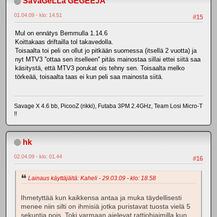
SaVaGeLLa GEGEEJÄ
01.04.09 - klo: 14.51
#15
Mul on ennätys Bemmulla 1.14.6
Koittakaas driftailla tol takavedolla.
Toisaalta toi peli on ollut jo pitkään suomessa (itsellä 2 vuotta) ja
nyt MTV3 ''ottaa sen itselleen'' pitäs mainostaa sillai ettei siitä saa
käsitystä, että MTV3 porukat ois tehny sen. Toisaalta melko
törkeää, toisaalta taas ei kun peli saa mainosta siitä.
Savage X 4.6 bb, PicooZ (rikki), Futaba 3PM 2.4GHz, Team Losi Micro-T
!!
hk
02.04.09 - klo: 01.44
#16
Lainaus käyttäjältä: Kaheli - 29.03.09 - klo: 18.58
Ihmetyttää kun kaikkensa antaa ja muka täydellisesti
menee niin silti on ihmisiä jotka puristavat tuosta vielä 5
sekuntia pois. Toki varmaan ajelevat rattiohjaimilla kun