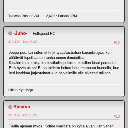
Traxxas Rustler VXL | 2,4Ghz Futaba 3PM
-Juho-
Fullspeed RC
31.03.09 - klo: 13.30
#12
Joopa joo.. En sitten ehtinyt ajaa Australian karsinta-ajoa, kun
päättivät lopettaa sen tuntia ennen ilmoitettua...
Kisakin tosin siirtyi keskiviikolle ja kaikki eilisillan kisat peruuntui..
Että hyvin alkaa! Ei oo taidettu hoitaa beta-testausta kunnolla, kun
heti kyykkää järjestelmät kun palvelimille olis oikeesti tulijoita.
Liikaa Kyoshoja
Sinervo
31.03.09 - klo: 16.26
#13
Täällä ajetaan myös. Kolme kierrosta on kyllä aivan liian vähän.