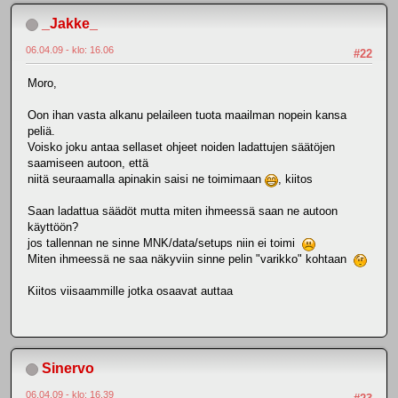
_Jakke_
06.04.09 - klo: 16.06
#22
Moro,
Oon ihan vasta alkanu pelaileen tuota maailman nopein kansa
peliä.
Voisko joku antaa sellaset ohjeet noiden ladattujen säätöjen
saamiseen autoon, että
niitä seuraamalla apinakin saisi ne toimimaan
, kiitos
Saan ladattua säädöt mutta miten ihmeessä saan ne autoon
käyttöön?
jos tallennan ne sinne MNK/data/setups niin ei toimi
Miten ihmeessä ne saa näkyviin sinne pelin "varikko" kohtaan
Kiitos viisaammille jotka osaavat auttaa
Sinervo
06.04.09 - klo: 16.39