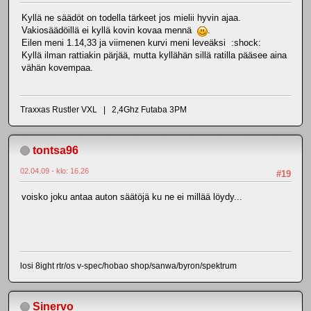
Kyllä ne säädöt on todella tärkeet jos mielii hyvin ajaa.
Vakiosäädöillä ei kyllä kovin kovaa mennä
.
Eilen meni 1.14,33 ja viimenen kurvi meni leveäksi :shock:
Kyllä ilman rattiakin pärjää, mutta kyllähän sillä ratilla pääsee aina
vähän kovempaa.
Traxxas Rustler VXL | 2,4Ghz Futaba 3PM
tontsa96
02.04.09 - klo: 16.26
#19
voisko joku antaa auton säätöjä ku ne ei millää löydy...
losi 8ight rtr/os v-spec/hobao shop/sanwa/byron/spektrum
Sinervo