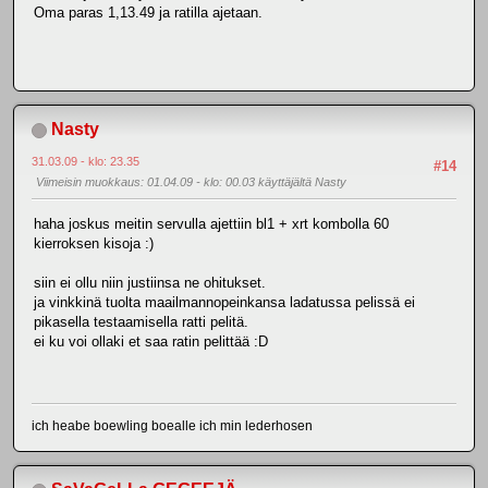
Oma paras 1,13.49 ja ratilla ajetaan.
Nasty
31.03.09 - klo: 23.35
#14
Viimeisin muokkaus
: 01.04.09 - klo: 00.03 käyttäjältä Nasty
haha joskus meitin servulla ajettiin bl1 + xrt kombolla 60
kierroksen kisoja :)
siin ei ollu niin justiinsa ne ohitukset.
ja vinkkinä tuolta maailmannopeinkansa ladatussa pelissä ei
pikasella testaamisella ratti pelitä.
ei ku voi ollaki et saa ratin pelittää :D
ich heabe boewling boealle ich min lederhosen