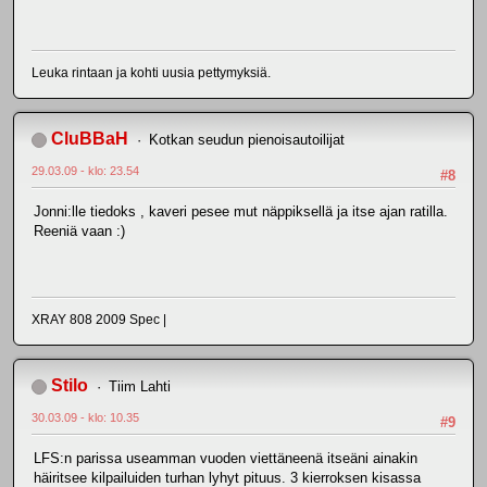
Leuka rintaan ja kohti uusia pettymyksiä.
CluBBaH
Kotkan seudun pienoisautoilijat
29.03.09 - klo: 23.54
#8
Jonni:lle tiedoks , kaveri pesee mut näppiksellä ja itse ajan ratilla.
Reeniä vaan :)
XRAY 808 2009 Spec |
Stilo
Tiim Lahti
30.03.09 - klo: 10.35
#9
LFS:n parissa useamman vuoden viettäneenä itseäni ainakin
häiritsee kilpailuiden turhan lyhyt pituus. 3 kierroksen kisassa