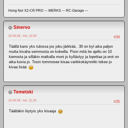
Hong Nor X2-CR PRO --- WERKS --- RC-Garage ---
Sinervo
10.04.09 - klo: 10.50
#34
Täällä kans yks tulossa jos joku järkkää.. 30 on kyl aika paljon
mutta kivaha semmosta on kokeilla. Pisin mitä ite ajellu on 10
kierrosta ja silläkin matkalla moni jo kyllästyy ja lopettaa ja erot on
aika kovia jo. Tosin tommosee kisaa varikkokäynnitki tekee jo
kivaa lisää
Temetski
10.04.09 - klo: 11.26
#35
Täältäkin löytyis yks kisaaja