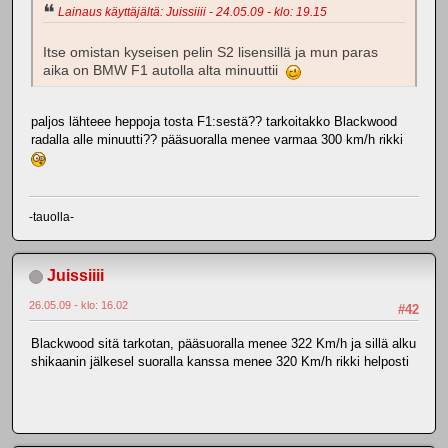
Lainaus käyttäjältä: Juissiiii - 24.05.09 - klo: 19.15
Itse omistan kyseisen pelin S2 lisensillä ja mun paras
aika on BMW F1 autolla alta minuuttii
paljos lähteee heppoja tosta F1:sestä?? tarkoitakko Blackwood
radalla alle minuutti?? pääsuoralla menee varmaa 300 km/h rikki
-tauolla-
Juissiiii
26.05.09 - klo: 16.02
#42
Blackwood sitä tarkotan, pääsuoralla menee 322 Km/h ja sillä alku
shikaanin jälkesel suoralla kanssa menee 320 Km/h rikki helposti