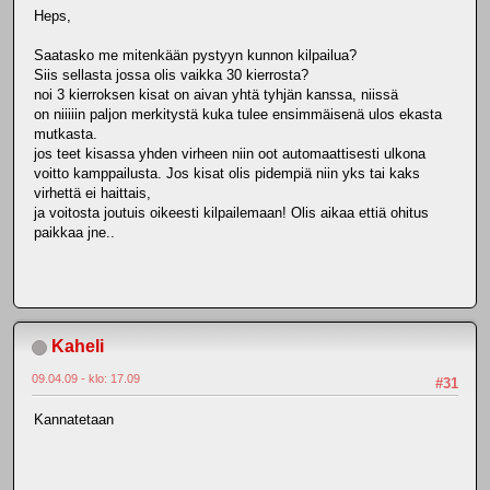
Heps,
Saatasko me mitenkään pystyyn kunnon kilpailua?
Siis sellasta jossa olis vaikka 30 kierrosta?
noi 3 kierroksen kisat on aivan yhtä tyhjän kanssa, niissä
on niiiiin paljon merkitystä kuka tulee ensimmäisenä ulos ekasta
mutkasta.
jos teet kisassa yhden virheen niin oot automaattisesti ulkona
voitto kamppailusta. Jos kisat olis pidempiä niin yks tai kaks
virhettä ei haittais,
ja voitosta joutuis oikeesti kilpailemaan! Olis aikaa ettiä ohitus
paikkaa jne..
Kaheli
09.04.09 - klo: 17.09
#31
Kannatetaan