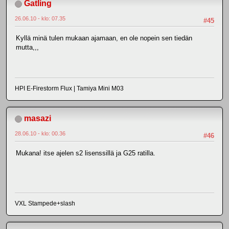
Gatling
26.06.10 - klo: 07.35
#45
Kyllä minä tulen mukaan ajamaan, en ole nopein sen tiedän
mutta,,,
HPI E-Firestorm Flux | Tamiya Mini M03
masazi
28.06.10 - klo: 00.36
#46
Mukana! itse ajelen s2 lisenssillä ja G25 ratilla.
VXL Stampede+slash