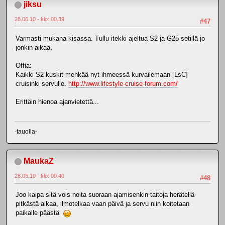
jiksu
28.06.10 - klo: 00.39
#47
Varmasti mukana kisassa. Tullu itekki ajeltua S2 ja G25 setillä jo
jonkin aikaa.
Offia:
Kaikki S2 kuskit menkää nyt ihmeessä kurvailemaan [LsC]
cruisinki servulle.
http://www.lifestyle-cruise-forum.com/
Erittäin hienoa ajanvietettä...
-tauolla-
MaukaZ
28.06.10 - klo: 00.40
#48
Joo kaipa sitä vois noita suoraan ajamisenkin taitoja herätellä
pitkästä aikaa, ilmotelkaa vaan päivä ja servu niin koitetaan
paikalle päästä