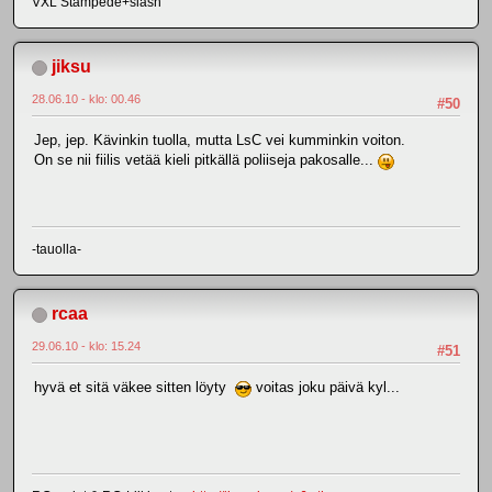
VXL Stampede+slash
jiksu
28.06.10 - klo: 00.46
#50
Jep, jep. Kävinkin tuolla, mutta LsC vei kumminkin voiton.
On se nii fiilis vetää kieli pitkällä poliiseja pakosalle...
-tauolla-
rcaa
29.06.10 - klo: 15.24
#51
hyvä et sitä väkee sitten löyty
voitas joku päivä kyl...