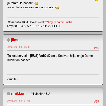
ja fommula pönärit
voisin tulla veivaan kun ja joslaitat
RC-radat & RC-Liikkeet -->
http://tinyurl.com/n6wtha
Xray 808 - O.S. SPEED 21VZ-B V-SPEC II
jiksu
29.06.10 - klo: 16.48
#56
Tulkaa serveriin
[RUS] VolGoDom
. Sopivan hiljanen ja Demo
kuskitkin pääsee.
-tauolla-
nnikkem
Ylivieskan UA
29.06.10 - klo: 17.06
#57