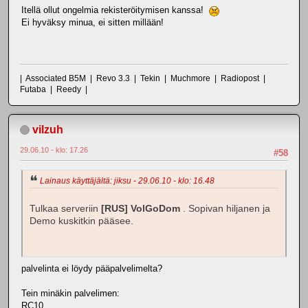
Itellä ollut ongelmia rekisteröitymisen kanssa!
Ei hyväksy minua, ei sitten millään!
| Associated B5M | Revo 3.3 | Tekin | Muchmore | Radiopost |
Futaba | Reedy |
vilzuh
29.06.10 - klo: 17.26
#58
Lainaus käyttäjältä: jiksu - 29.06.10 - klo: 16.48
Tulkaa serveriin
[RUS] VolGoDom
. Sopivan hiljanen ja
Demo kuskitkin pääsee.
palvelinta ei löydy pääpalvelimelta?
Tein minäkin palvelimen:
RC10