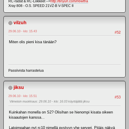
RC-radat & RC-Liikkeet -->
http://tinyurl.com/n6wtha
Xray 808 - O.S. SPEED 21VZ-B V-SPEC II
vilzuh
29.06.10 - klo: 15.43
#52
Miten olis pieni kisa tänään?
Passiivista harrastelua
jiksu
29.06.10 - klo: 15.51
#53
Viimeisin muokkaus
: 29.06.10 - klo: 16.03 käyttäjältä jiksu
Kuinkahan monella on S2? Olisihan se hienompi kisata oikeen
kisaautojen kanssa...
Latoimpahan nyt rc10 nimellä pystyyn yhe serveri. Pitäis näkyä