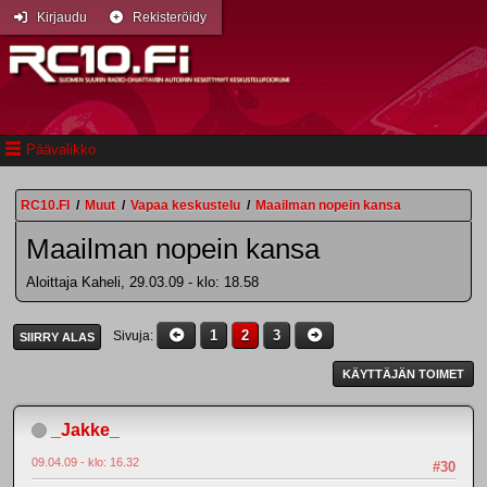
Kirjaudu
Rekisteröidy
Päävalikko
RC10.FI
/
Muut
/
Vapaa keskustelu
/
Maailman nopein kansa
Maailman nopein kansa
Aloittaja Kaheli, 29.03.09 - klo: 18.58
1
2
3
Sivuja
SIIRRY ALAS
KÄYTTÄJÄN TOIMET
_Jakke_
09.04.09 - klo: 16.32
#30