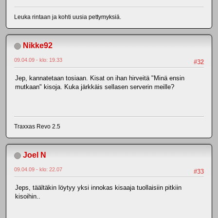
Leuka rintaan ja kohti uusia pettymyksiä.
Nikke92
09.04.09 - klo: 19.33
#32
Jep, kannatetaan tosiaan. Kisat on ihan hirveitä "Minä ensin
mutkaan" kisoja. Kuka järkkäis sellasen serverin meille?
Traxxas Revo 2.5
Joel N
09.04.09 - klo: 22.07
#33
Jeps, täältäkin löytyy yksi innokas kisaaja tuollaisiin pitkiin
kisoihin..