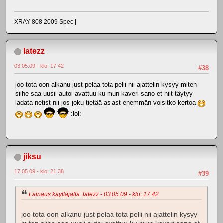
XRAY 808 2009 Spec |
latezz
03.05.09 - klo: 17.42
#38
joo tota oon alkanu just pelaa tota pelii nii ajattelin kysyy miten
siihe saa uusii autoi avattuu ku mun kaveri sano et niit täytyy
ladata netist nii jos joku tietää asiast enemmän voisitko kertoa
:lol:
jiksu
17.05.09 - klo: 21.38
#39
Lainaus käyttäjältä: latezz - 03.05.09 - klo: 17.42
joo tota oon alkanu just pelaa tota pelii nii ajattelin kysyy