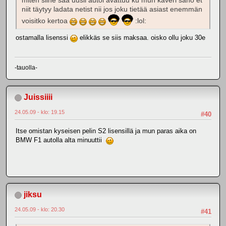
miten siihe saa uusii autoi avattuu ku mun kaveri sano et
niit täytyy ladata netist nii jos joku tietää asiast enemmän
voisitko kertoa
:lol:
ostamalla lisenssi
elikkäs se siis maksaa. oisko ollu joku 30e
-tauolla-
Juissiiii
24.05.09 - klo: 19.15
#40
Itse omistan kyseisen pelin S2 lisensillä ja mun paras aika on
BMW F1 autolla alta minuuttii
jiksu
24.05.09 - klo: 20.30
#41