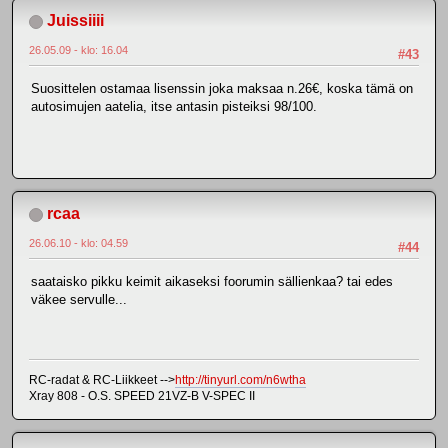
Juissiiii
26.05.09 - klo: 16.04
#43
Suosittelen ostamaa lisenssin joka maksaa n.26€, koska tämä on
autosimujen aatelia, itse antasin pisteiksi 98/100.
rcaa
26.06.10 - klo: 04.59
#44
saataisko pikku keimit aikaseksi foorumin sällienkaa? tai edes
väkee servulle...
RC-radat & RC-Liikkeet -->
http://tinyurl.com/n6wtha
Xray 808 - O.S. SPEED 21VZ-B V-SPEC II