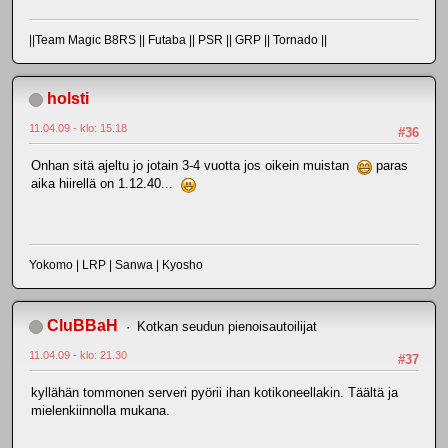
||Team Magic B8RS || Futaba || PSR || GRP || Tornado ||
holsti
11.04.09 - klo: 15.18
#36
Onhan sitä ajeltu jo jotain 3-4 vuotta jos oikein muistan
paras
aika hiirellä on 1.12.40...
Yokomo | LRP | Sanwa | Kyosho
CluBBaH
Kotkan seudun pienoisautoilijat
11.04.09 - klo: 21.30
#37
kyllähän tommonen serveri pyörii ihan kotikoneellakin. Täältä ja
mielenkiinnolla mukana.