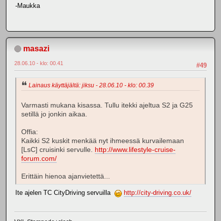
-Maukka
masazi
28.06.10 - klo: 00.41
#49
Lainaus käyttäjältä: jiksu - 28.06.10 - klo: 00.39
Varmasti mukana kisassa. Tullu itekki ajeltua S2 ja G25
setillä jo jonkin aikaa.
Offia:
Kaikki S2 kuskit menkää nyt ihmeessä kurvailemaan
[LsC] cruisinki servulle.
http://www.lifestyle-cruise-
forum.com/
Erittäin hienoa ajanvietettä...
Ite ajelen TC CityDriving servuilla
http://city-driving.co.uk/