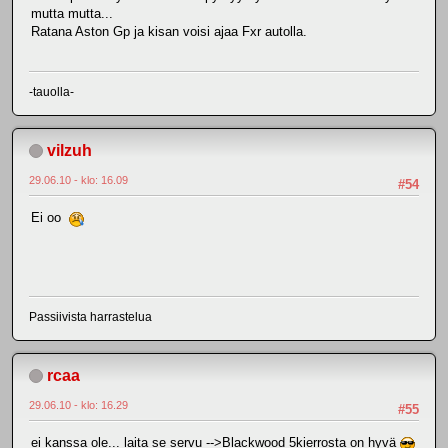
mutta mutta...
Ratana Aston Gp ja kisan voisi ajaa Fxr autolla.
-tauolla-
vilzuh
29.06.10 - klo: 16.09
#54
Ei oo
Passiivista harrastelua
rcaa
29.06.10 - klo: 16.29
#55
ei kanssa ole... laita se servu -->Blackwood 5kierrosta on hyvä