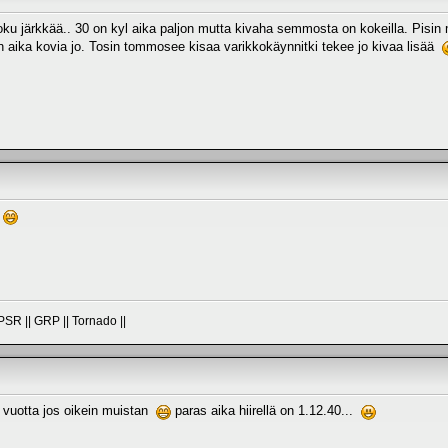
ku järkkää.. 30 on kyl aika paljon mutta kivaha semmosta on kokeilla. Pisin mit
 on aika kovia jo. Tosin tommosee kisaa varikkokäynnitki tekee jo kivaa lisää
a
PSR || GRP || Tornado ||
-4 vuotta jos oikein muistan
paras aika hiirellä on 1.12.40...