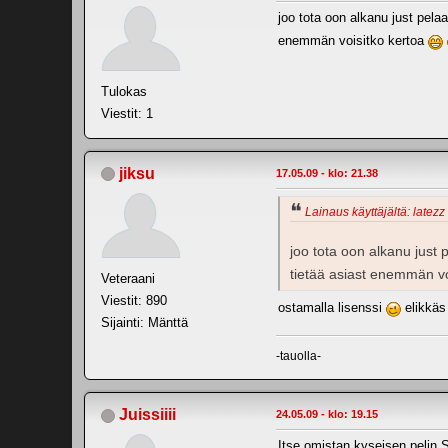
joo tota oon alkanu just pelaa 
enemmän voisitko kertoa
Tulokas
Viestit: 1
jiksu
17.05.09 - klo: 21.38
Lainaus käyttäjältä: latezz
joo tota oon alkanu just p
tietää asiast enemmän vo
Veteraani
Viestit: 890
ostamalla lisenssi
elikkäs
Sijainti: Mänttä
-tauolla-
Juissiiii
24.05.09 - klo: 19.15
Itse omistan kyseisen pelin 