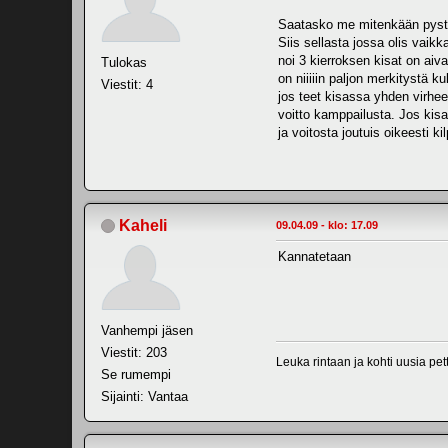
Saatasko me mitenkään pysty
Siis sellasta jossa olis vaikk
noi 3 kierroksen kisat on aiv
Tulokas
on niiiiin paljon merkitystä
Viestit: 4
jos teet kisassa yhden virhee
voitto kamppailusta. Jos kisat
ja voitosta joutuis oikeesti k
Kaheli
09.04.09 - klo: 17.09
Kannatetaan
Vanhempi jäsen
Viestit: 203
Leuka rintaan ja kohti uusia pet
Se rumempi
Sijainti: Vantaa