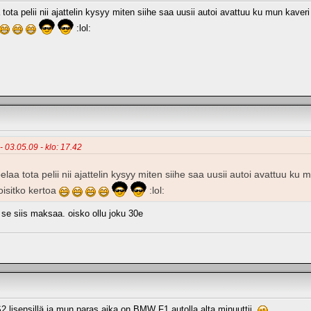
tota pelii nii ajattelin kysyy miten siihe saa uusii autoi avattuu ku mun kaveri s
:lol:
 - 03.05.09 - klo: 17.42
elaa tota pelii nii ajattelin kysyy miten siihe saa uusii autoi avattuu ku mu
isitko kertoa
:lol:
 se siis maksaa. oisko ollu joku 30e
S2 lisensillä ja mun paras aika on BMW F1 autolla alta minuuttii