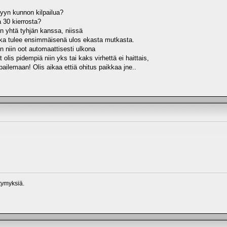
yn kunnon kilpailua?
a 30 kierrosta?
an yhtä tyhjän kanssa, niissä
 kuka tulee ensimmäisenä ulos ekasta mutkasta.
n niin oot automaattisesti ulkona
 olis pidempiä niin yks tai kaks virhettä ei haittais,
ilpailemaan! Olis aikaa ettiä ohitus paikkaa jne..
tymyksiä.