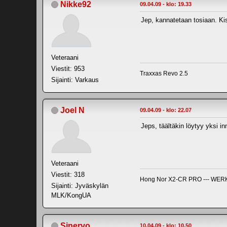
Nikke92
09.04.09 - klo: 19.33
Jep, kannatetaan tosiaan. Kis
Veteraani
Viestit: 953
Traxxas Revo 2.5
Sijainti: Varkaus
Joel N
09.04.09 - klo: 22.07
Jeps, täältäkin löytyy yksi inn
Veteraani
Viestit: 318
Hong Nor X2-CR PRO --- WERKS
Sijainti: Jyväskylän
MLK/KongUA
Sinervo
10.04.09 - klo: 10.50