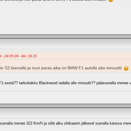
ii - 24.05.09 - klo: 19.15
lin S2 lisensillä ja mun paras aika on BMW F1 autolla alta minuuttii
 F1:sestä?? tarkoitakko Blackwood radalla alle minuutti?? pääsuoralla menee
suoralla menee 322 Km/h ja sillä alku shikaanin jälkesel suoralla kanssa men