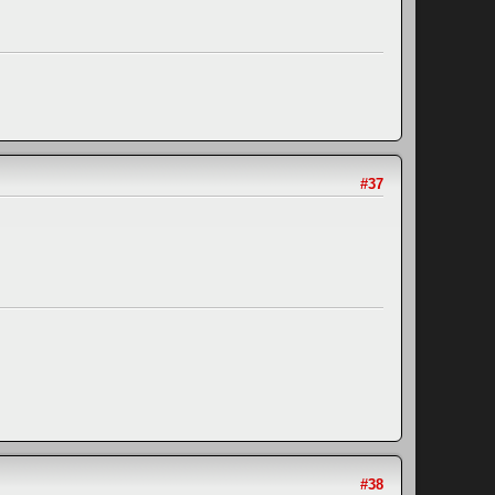
#37
#38