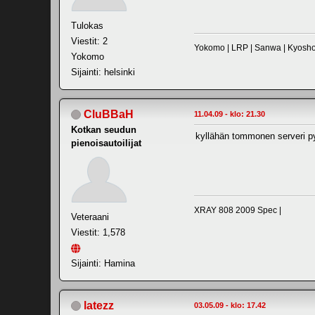
Tulokas
Viestit: 2
Yokomo | LRP | Sanwa | Kyosh
Yokomo
Sijainti: helsinki
CluBBaH
11.04.09 - klo: 21.30
Kotkan seudun
kyllähän tommonen serveri pyö
pienoisautoilijat
XRAY 808 2009 Spec |
Veteraani
Viestit: 1,578
Sijainti: Hamina
latezz
03.05.09 - klo: 17.42