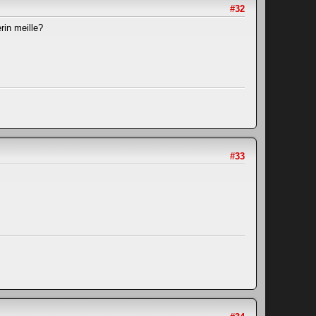
#32
rin meille?
#33