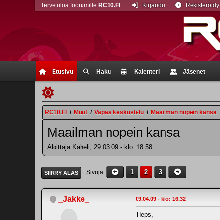
Tervetuloa foorumille
RC10.FI
Kirjaudu
Rekisteröidy
Etusivu
Haku
Kalenteri
Jäsenet
RC10.FI
/
Muut
/
Vapaa keskustelu
/
Maailman nopein kansa
Maailman nopein kansa
Aloittaja Kaheli, 29.03.09 - klo: 18.58
1
2
3
Sivuja
SIIRRY ALAS
_Jakke_
09.04.09 - klo: 16.32
Heps,