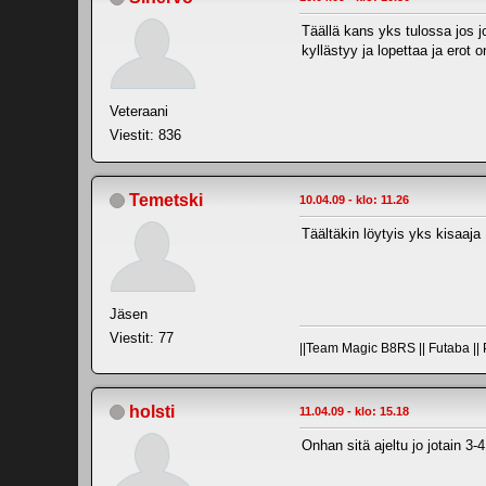
Täällä kans yks tulossa jos jo
kyllästyy ja lopettaa ja erot
Veteraani
Viestit: 836
Temetski
10.04.09 - klo: 11.26
Täältäkin löytyis yks kisaaj
Jäsen
Viestit: 77
||Team Magic B8RS || Futaba || 
holsti
11.04.09 - klo: 15.18
Onhan sitä ajeltu jo jotain 3