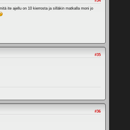
#34
ä ite ajellu on 10 kierrosta ja silläkin matkalla moni jo
#35
#36