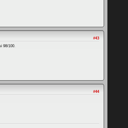
#43
si 98/100.
#44