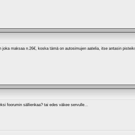
n joka maksaa n.26€, koska tämä on autosimujen aatelia, itse antasin pisteik
ksi foorumin sällienkaa? tai edes väkee servulle...