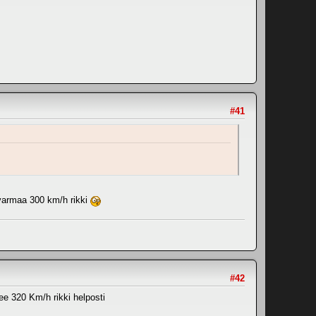
#41
 varmaa 300 km/h rikki
#42
ee 320 Km/h rikki helposti