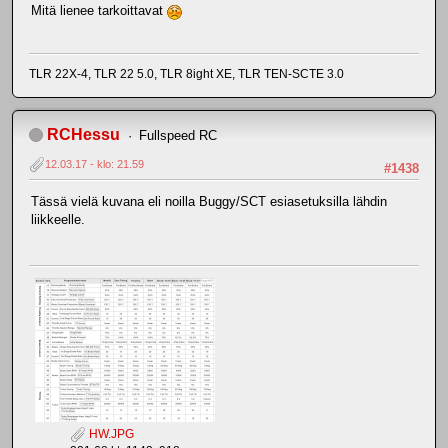
Mitä lienee tarkoittavat
TLR 22X-4, TLR 22 5.0, TLR 8ight XE, TLR TEN-SCTE 3.0
RCHessu
Fullspeed RC
12.03.17 - klo: 21.59
#1438
Tässä vielä kuvana eli noilla Buggy/SCT esiasetuksilla lähdin
liikkeelle.
HW.JPG