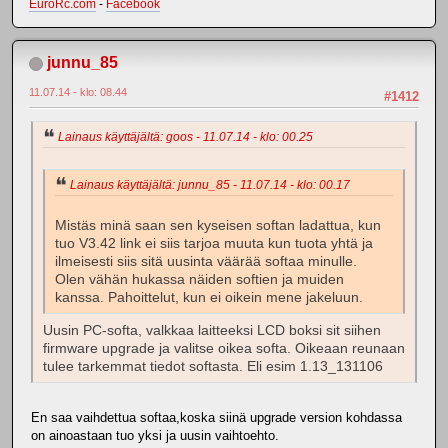
EuroRc.com
-
Facebook
junnu_85
11.07.14 - klo: 08.44
#1412
Lainaus käyttäjältä: goos - 11.07.14 - klo: 00.25
Lainaus käyttäjältä: junnu_85 - 11.07.14 - klo: 00.17
Mistäs minä saan sen kyseisen softan ladattua, kun
tuo V3.42 link ei siis tarjoa muuta kun tuota yhtä ja
ilmeisesti siis sitä uusinta väärää softaa minulle.
Olen vähän hukassa näiden softien ja muiden
kanssa. Pahoittelut, kun ei oikein mene jakeluun.
Uusin PC-softa, valkkaa laitteeksi LCD boksi sit siihen
firmware upgrade ja valitse oikea softa. Oikeaan reunaan
tulee tarkemmat tiedot softasta. Eli esim 1.13_131106
En saa vaihdettua softaa,koska siinä upgrade version kohdassa
on ainoastaan tuo yksi ja uusin vaihtoehto.