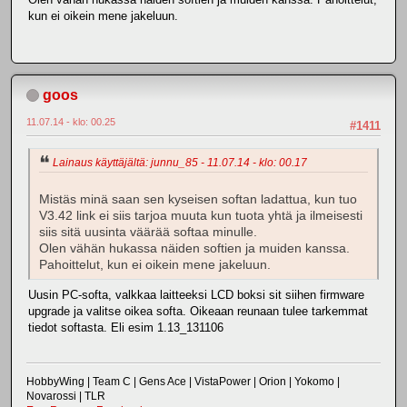
kun ei oikein mene jakeluun.
goos
11.07.14 - klo: 00.25
#1411
Lainaus käyttäjältä: junnu_85 - 11.07.14 - klo: 00.17
Mistäs minä saan sen kyseisen softan ladattua, kun tuo
V3.42 link ei siis tarjoa muuta kun tuota yhtä ja ilmeisesti
siis sitä uusinta väärää softaa minulle.
Olen vähän hukassa näiden softien ja muiden kanssa.
Pahoittelut, kun ei oikein mene jakeluun.
Uusin PC-softa, valkkaa laitteeksi LCD boksi sit siihen firmware
upgrade ja valitse oikea softa. Oikeaan reunaan tulee tarkemmat
tiedot softasta. Eli esim 1.13_131106
HobbyWing | Team C | Gens Ace | VistaPower | Orion | Yokomo |
Novarossi | TLR