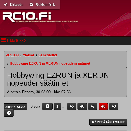
Kirjaudu
Rekisteröidy
Päävalikko
RC10.FI
/
Yleiset
/
Sähköautot
/
Hobbywing EZRUN ja XERUN nopeudensäätimet
Hobbywing EZRUN ja XERUN
nopeudensäätimet
Aloittaja Fbzero, 30.08.09 - klo: 07.56
1
...
45
46
47
48
49
Sivuja
SIIRRY ALAS
KÄYTTÄJÄN TOIMET