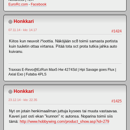
EuroRc.com
-
Facebook
Honkkari
07.11.14 - klo: 14.17
#1424
Kiitos kun neuvoit i*ioottia. Näköjään sc8 toimii samasta portista
kuin tuuletin ottaa virtansa. Pitää tota sct prota tutkia jahka auto
kuivanu.
Traxxas E-Revo@EzRun Max5 Hw 4274Sd | Hpi Savage goes Flux |
Axial Exo | Futaba 4PLS
Honkkari
23.12.14 - klo: 22.35
#1425
Nyt on jotain henkimaailman juttuja kysees tai muuta vastaavaa.
Kaveri just osti ekan "kunnon" rc autonsa. Noparina toimii siis
tämä:
http://www.hobbywing.com/product_show.asp?id=279