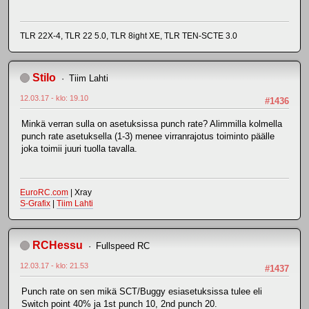
TLR 22X-4, TLR 22 5.0, TLR 8ight XE, TLR TEN-SCTE 3.0
Stilo
Tiim Lahti
12.03.17 - klo: 19.10
#1436
Minkä verran sulla on asetuksissa punch rate? Alimmilla kolmella
punch rate asetuksella (1-3) menee virranrajotus toiminto päälle
joka toimii juuri tuolla tavalla.
EuroRC.com
| Xray
S-Grafix
|
Tiim Lahti
RCHessu
Fullspeed RC
12.03.17 - klo: 21.53
#1437
Punch rate on sen mikä SCT/Buggy esiasetuksissa tulee eli
Switch point 40% ja 1st punch 10, 2nd punch 20.