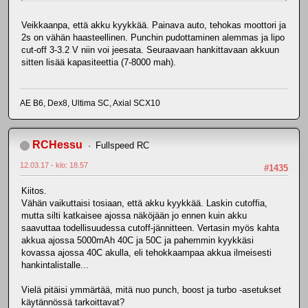
Veikkaanpa, että akku kyykkää. Painava auto, tehokas moottori ja
2s on vähän haasteellinen. Punchin pudottaminen alemmas ja lipo
cut-off 3-3.2 V niin voi jeesata. Seuraavaan hankittavaan akkuun
sitten lisää kapasiteettia (7-8000 mah).
AE B6, Dex8, Ultima SC, Axial SCX10
RCHessu
Fullspeed RC
12.03.17 - klo: 18.57
#1435
Kiitos.
Vähän vaikuttaisi tosiaan, että akku kyykkää. Laskin cutoffia,
mutta silti katkaisee ajossa näköjään jo ennen kuin akku
saavuttaa todellisuudessa cutoff-jännitteen. Vertasin myös kahta
akkua ajossa 5000mAh 40C ja 50C ja pahemmin kyykkäsi
kovassa ajossa 40C akulla, eli tehokkaampaa akkua ilmeisesti
hankintalistalle...
Vielä pitäisi ymmärtää, mitä nuo punch, boost ja turbo -asetukset
käytännössä tarkoittavat?