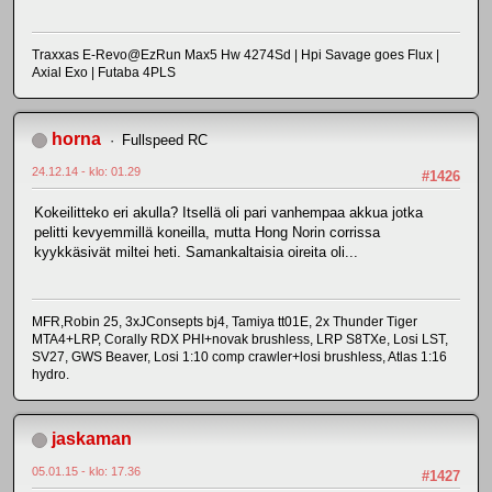
Traxxas E-Revo@EzRun Max5 Hw 4274Sd | Hpi Savage goes Flux |
Axial Exo | Futaba 4PLS
horna
Fullspeed RC
24.12.14 - klo: 01.29
#1426
Kokeilitteko eri akulla? Itsellä oli pari vanhempaa akkua jotka
pelitti kevyemmillä koneilla, mutta Hong Norin corrissa
kyykkäsivät miltei heti. Samankaltaisia oireita oli...
MFR,Robin 25, 3xJConsepts bj4, Tamiya tt01E, 2x Thunder Tiger
MTA4+LRP, Corally RDX PHI+novak brushless, LRP S8TXe, Losi LST,
SV27, GWS Beaver, Losi 1:10 comp crawler+losi brushless, Atlas 1:16
hydro.
jaskaman
05.01.15 - klo: 17.36
#1427