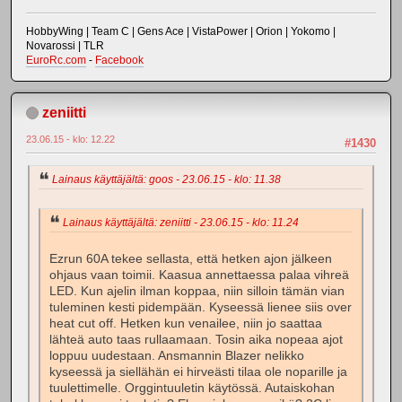
HobbyWing | Team C | Gens Ace | VistaPower | Orion | Yokomo |
Novarossi | TLR
EuroRc.com
-
Facebook
zeniitti
23.06.15 - klo: 12.22
#1430
Lainaus käyttäjältä: goos - 23.06.15 - klo: 11.38
Lainaus käyttäjältä: zeniitti - 23.06.15 - klo: 11.24
Ezrun 60A tekee sellasta, että hetken ajon jälkeen
ohjaus vaan toimii. Kaasua annettaessa palaa vihreä
LED. Kun ajelin ilman koppaa, niin silloin tämän vian
tuleminen kesti pidempään. Kyseessä lienee siis over
heat cut off. Hetken kun venailee, niin jo saattaa
lähteä auto taas rullaamaan. Tosin aika nopeaa ajot
loppuu uudestaan. Ansmannin Blazer nelikko
kyseessä ja siellähän ei hirveästi tilaa ole noparille ja
tuulettimelle. Orggintuuletin käytössä. Autaiskohan