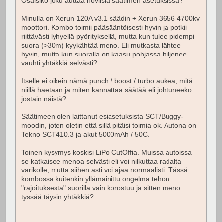
Osaisiko joku auttaa noviisia säätimen asetuksissa?
Minulla on Xerun 120A v3.1 säädin + Xerun 3656 4700kv
moottori. Kombo toimii pääsääntöisesti hyvin ja potkii
riittävästi lyhyellä pyörityksellä, mutta kun tulee pidempi
suora (>30m) kyykähtää meno. Eli mutkasta lähtee
hyvin, mutta kun suoralla on kaasu pohjassa hiljenee
vauhti yhtäkkiä selvästi?
Itselle ei oikein nämä punch / boost / turbo aukea, mitä
niillä haetaan ja miten kannattaa säätää eli johtuneeko
jostain näistä?
Säätimeen olen laittanut esiasetuksista SCT/Buggy-
moodin, joten oletin että sillä pitäisi toimia ok. Autona on
Tekno SCT410.3 ja akut 5000mAh / 50C.
Toinen kysymys koskisi LiPo CutOffia. Muissa autoissa
se katkaisee menoa selvästi eli voi nilkuttaa radalta
varikolle, mutta siihen asti voi ajaa normaalisti. Tässä
kombossa kuitenkin yllämainittu ongelma tehon
"rajoituksesta" suorilla vain korostuu ja sitten meno
tyssää täysin yhtäkkiä?