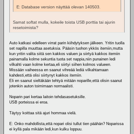
E: Database version näyttää olevan 140503.
Samat softat mulla, kokeile toista USB porttia tai ajurin
resetoimista?
Auto katkasi edelleen virrat parin kiihdytyksen jälkeen. Yritin tuolla
set napilla muuttaa asetuksia. Pääsin tuohon ykkös itemiin,mutta
kun yritin valita siitä sen kakkos valuen ja siirtyä kakkos itemiin
painamalla kolme sekuntia tuota set nappia,niin punainen ledi
vilkahti vaan kolme kertaa,eli siirtyi siihen kolmos valueen.
Missään vaiheessa en saanut vihreää lediä vilkahtamaan
kahdesti,että olisi siirtynyt kakkos itemiin.
Eli en saanut sieltäkään tehtyä mitään noparille,että olisin saanut
jotenkin auton toimimaan normaalisti.
Noparin pari kertaa laitoin tehdasasetuksille.
USB porteissa ei eroa.
Täytyy koittaa sitä ajuri hommaa vielä.
E: Onko mahdollista,että nopari olisi tullut tien päähän? Noparissa
ei kyllä pala mikään ledi,kun kulku loppuu.