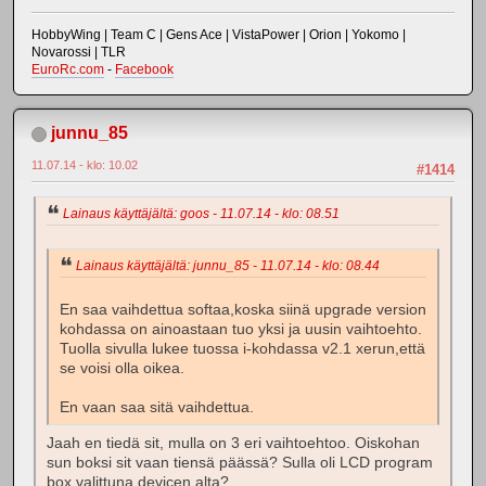
HobbyWing | Team C | Gens Ace | VistaPower | Orion | Yokomo |
Novarossi | TLR
EuroRc.com
-
Facebook
junnu_85
11.07.14 - klo: 10.02
#1414
Lainaus käyttäjältä: goos - 11.07.14 - klo: 08.51
Lainaus käyttäjältä: junnu_85 - 11.07.14 - klo: 08.44
En saa vaihdettua softaa,koska siinä upgrade version
kohdassa on ainoastaan tuo yksi ja uusin vaihtoehto.
Tuolla sivulla lukee tuossa i-kohdassa v2.1 xerun,että
se voisi olla oikea.
En vaan saa sitä vaihdettua.
Jaah en tiedä sit, mulla on 3 eri vaihtoehtoo. Oiskohan
sun boksi sit vaan tiensä päässä? Sulla oli LCD program
box valittuna devicen alta?