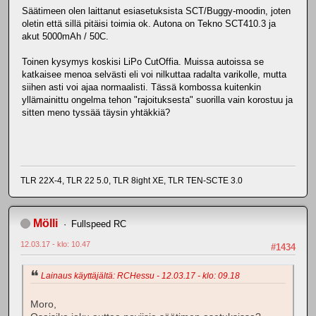
Säätimeen olen laittanut esiasetuksista SCT/Buggy-moodin, joten
oletin että sillä pitäisi toimia ok. Autona on Tekno SCT410.3 ja
akut 5000mAh / 50C.
Toinen kysymys koskisi LiPo CutOffia. Muissa autoissa se
katkaisee menoa selvästi eli voi nilkuttaa radalta varikolle, mutta
siihen asti voi ajaa normaalisti. Tässä kombossa kuitenkin
yllämainittu ongelma tehon "rajoituksesta" suorilla vain korostuu ja
sitten meno tyssää täysin yhtäkkiä?
TLR 22X-4, TLR 22 5.0, TLR 8ight XE, TLR TEN-SCTE 3.0
Mölli
Fullspeed RC
12.03.17 - klo: 10.47
#1434
Lainaus käyttäjältä: RCHessu - 12.03.17 - klo: 09.18
Moro,