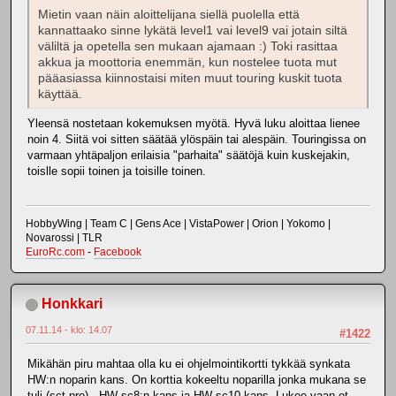
Mietin vaan näin aloittelijana siellä puolella että
kannattaako sinne lykätä level1 vai level9 vai jotain siltä
väliltä ja opetella sen mukaan ajamaan :) Toki rasittaa
akkua ja moottoria enemmän, kun nostelee tuota mut
pääasiassa kiinnostaisi miten muut touring kuskit tuota
käyttää.
Yleensä nostetaan kokemuksen myötä. Hyvä luku aloittaa lienee
noin 4. Siitä voi sitten säätää ylöspäin tai alespäin. Touringissa on
varmaan yhtäpaljon erilaisia "parhaita" säätöjä kuin kuskejakin,
toislle sopii toinen ja toisille toinen.
HobbyWing | Team C | Gens Ace | VistaPower | Orion | Yokomo |
Novarossi | TLR
EuroRc.com
-
Facebook
Honkkari
07.11.14 - klo: 14.07
#1422
Mikähän piru mahtaa olla ku ei ohjelmointikortti tykkää synkata
HW:n noparin kans. On korttia kokeeltu noparilla jonka mukana se
tuli (sct pro) , HW sc8:n kans ja HW sc10 kans. Lukee vaan et