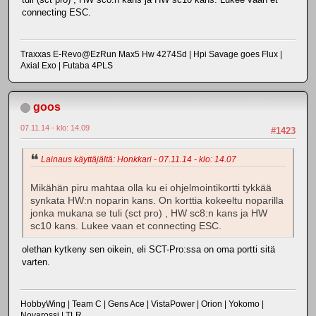
connecting ESC.
Traxxas E-Revo@EzRun Max5 Hw 4274Sd | Hpi Savage goes Flux |
Axial Exo | Futaba 4PLS
goos
07.11.14 - klo: 14.09
#1423
Lainaus käyttäjältä: Honkkari - 07.11.14 - klo: 14.07
Mikähän piru mahtaa olla ku ei ohjelmointikortti tykkää
synkata HW:n noparin kans. On korttia kokeeltu noparilla
jonka mukana se tuli (sct pro) , HW sc8:n kans ja HW
sc10 kans. Lukee vaan et connecting ESC.
olethan kytkeny sen oikein, eli SCT-Pro:ssa on oma portti sitä
varten.
HobbyWing | Team C | Gens Ace | VistaPower | Orion | Yokomo |
Novarossi | TLR