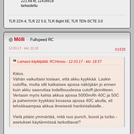
221.68 kt, 1143x918
tarkasteltu
TLR 22X-4, TLR 22 5.0, TLR 8ight XE, TLR TEN-SCTE 3.0
Mölli
Fullspeed RC
12.03.17 - klo: 22.10
#1439
Lainaus käyttäjältä: RCHessu - 12.03.17 - klo: 18.57
Kiitos.
Vähän vaikuttaisi tosiaan, että akku kyykkää. Laskin
cutoffia, mutta silti katkaisee ajossa näköjään jo ennen
kuin akku saavuttaa todellisuudessa cutoff-jännitteen.
Vertasin myös kahta akkua ajossa 5000mAh 40C ja 50C
ja pahemmin kyykkäsi kovassa ajossa 40C akulla, eli
tehokkaampaa akkua ilmeisesti hankintalistalle...
Vielä pitäisi ymmärtää, mitä nuo punch, boost ja turbo -
asetukset käytännössä tarkoittavat?