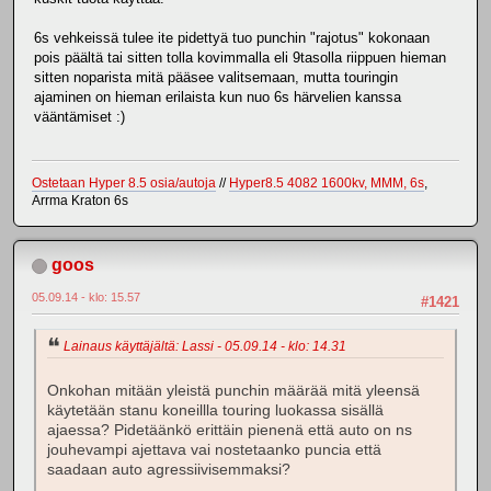
6s vehkeissä tulee ite pidettyä tuo punchin "rajotus" kokonaan
pois päältä tai sitten tolla kovimmalla eli 9tasolla riippuen hieman
sitten noparista mitä pääsee valitsemaan, mutta touringin
ajaminen on hieman erilaista kun nuo 6s härvelien kanssa
vääntämiset :)
Ostetaan Hyper 8.5 osia/autoja
//
Hyper8.5 4082 1600kv, MMM, 6s
,
Arrma Kraton 6s
goos
05.09.14 - klo: 15.57
#1421
Lainaus käyttäjältä: Lassi - 05.09.14 - klo: 14.31
Onkohan mitään yleistä punchin määrää mitä yleensä
käytetään stanu koneillla touring luokassa sisällä
ajaessa? Pidetäänkö erittäin pienenä että auto on ns
jouhevampi ajettava vai nostetaanko puncia että
saadaan auto agressiivisemmaksi?