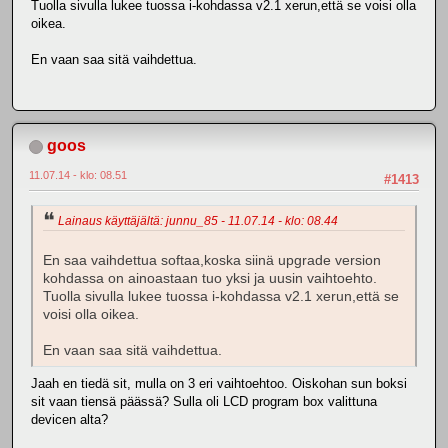
Tuolla sivulla lukee tuossa i-kohdassa v2.1 xerun,että se voisi olla
oikea.
En vaan saa sitä vaihdettua.
goos
11.07.14 - klo: 08.51
#1413
Lainaus käyttäjältä: junnu_85 - 11.07.14 - klo: 08.44
En saa vaihdettua softaa,koska siinä upgrade version
kohdassa on ainoastaan tuo yksi ja uusin vaihtoehto.
Tuolla sivulla lukee tuossa i-kohdassa v2.1 xerun,että se
voisi olla oikea.
En vaan saa sitä vaihdettua.
Jaah en tiedä sit, mulla on 3 eri vaihtoehtoo. Oiskohan sun boksi
sit vaan tiensä päässä? Sulla oli LCD program box valittuna
devicen alta?