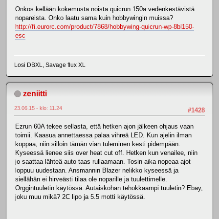
Onkos kellään kokemusta noista quicrun 150a vedenkestävistä
nopareista. Onko laatu sama kuin hobbywingin muissa?
http://fi.eurorc.com/product/7868/hobbywing-quicrun-wp-8bl150-
esc
Losi DBXL, Savage flux XL
zeniitti
23.06.15 - klo: 11.24
#1428
Ezrun 60A tekee sellasta, että hetken ajon jälkeen ohjaus vaan
toimii. Kaasua annettaessa palaa vihreä LED. Kun ajelin ilman
koppaa, niin silloin tämän vian tuleminen kesti pidempään.
Kyseessä lienee siis over heat cut off. Hetken kun venailee, niin
jo saattaa lähteä auto taas rullaamaan. Tosin aika nopeaa ajot
loppuu uudestaan. Ansmannin Blazer nelikko kyseessä ja
siellähän ei hirveästi tilaa ole noparille ja tuulettimelle.
Orggintuuletin käytössä. Autaiskohan tehokkaampi tuuletin? Ebay,
joku muu mikä? 2C lipo ja 5.5 motti käytössä.