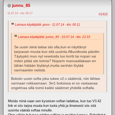
junnu_85
11.07.14 - klo: 00.17
#1410
Lainaus käyttäjältä: goos - 11.07.14 - klo: 00.11
Lainaus käyttäjältä: junnu_85 - 10.07.14 - klo: 23.33
Se uusin siinä taitaa siis olla,kun ei näyttänyt
tarjoavan muuta kun sitä uusinta.Alkuviikosta päivitin.
Täytyykö mun nyt resetoida tuo kortti tai nopari vai
miten pitää siis toimia? Noparin manuaaliakaan en
tähän hätään löytänyt,mutta senhän löytää
varmaankin netistä.
Boksiin uusin softa joka tukee v2.x säätimiä, niin lähtee
varmaan rokkaamaan. 3in1 boksissa ei oo vastaavaa
ongelmaa sillä toimii kaikki säätimet yhdellä softalla.
Mistäs minä saan sen kyseisen softan ladattua, kun tuo V3.42
link ei siis tarjoa muuta kun tuota yhtä ja ilmeisesti siis sitä
uusinta väärää softaa minulle.
Olen vähän hukassa näiden softien ja muiden kanssa. Pahoittelut,