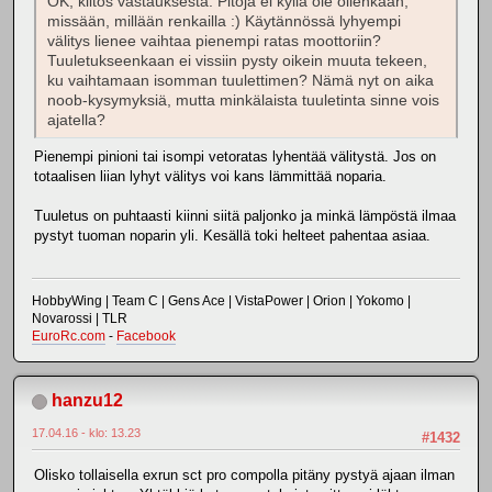
OK, kiitos vastauksesta. Pitoja ei kyllä ole ollenkaan,
missään, millään renkailla :) Käytännössä lyhyempi
välitys lienee vaihtaa pienempi ratas moottoriin?
Tuuletukseenkaan ei vissiin pysty oikein muuta tekeen,
ku vaihtamaan isomman tuulettimen? Nämä nyt on aika
noob-kysymyksiä, mutta minkälaista tuuletinta sinne vois
ajatella?
Pienempi pinioni tai isompi vetoratas lyhentää välitystä. Jos on
totaalisen liian lyhyt välitys voi kans lämmittää noparia.
Tuuletus on puhtaasti kiinni siitä paljonko ja minkä lämpöstä ilmaa
pystyt tuoman noparin yli. Kesällä toki helteet pahentaa asiaa.
HobbyWing | Team C | Gens Ace | VistaPower | Orion | Yokomo |
Novarossi | TLR
EuroRc.com
-
Facebook
hanzu12
17.04.16 - klo: 13.23
#1432
Olisko tollaisella exrun sct pro compolla pitäny pystyä ajaan ilman