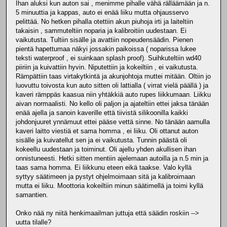
Ihan aluksi kun auton sai , menimme pihalle vähä rälläämään ja n.
5 minuuttia ja kappas, auto ei enää liiku mutta ohjausservo
pelittää. No hetken pihalla otettiin akun piuhoja irti ja laiteltiin
takaisin , sammuteltiin noparia ja kalibroitiin uudestaan. Ei
vaikutusta. Tultiin sisälle ja avattiin nopeudensäädin. Pienen
pientä hapettumaa näkyi jossakin paikoissa ( noparissa lukee
teksti waterproof , ei suinkaan splash proof). Suihkuteltiin wd40
piiriin ja kuivattiin hyvin. Niputettiin ja kokeiltiin , ei vaikutusta.
Rämpättiin taas virtakytkintä ja akunjohtoja muttei mitään. Oltiin jo
luovuttu toivosta kun auto sitten oli lattialla ( virrat vielä päällä ) ja
kaveri rämppäs kaasua niin yhtäkkiä auto rupes liikkumaan. Liikku
aivan normaalisti. No kello oli paljon ja ajateltiin ettei jaksa tänään
enää ajella ja sanoin kaverille että tiivistä silikoonilla kaikki
johdonjuuret ynnämuut ettei pääse vettä sinne. No tänään aamulla
kaveri laitto viestiä et sama homma , ei liiku. Oli ottanut auton
sisälle ja kuivatellut sen ja ei vaikutusta. Tunnin päästä oli
kokeellu uudestaan ja toiminut. Oli ajellu yhden akullisen ihan
onnistuneesti. Hetki sitten mentiin ajelemaan autoilla ja n.5 min ja
taas sama homma. Ei liikkunu eteen eikä taakse. Valo kyllä
syttyy säätimeen ja pystyt ohjelmoimaan sitä ja kalibroimaan
mutta ei liiku. Moottoria kokeiltiin minun säätimellä ja toimi kyllä
samantien.
Onko nää ny niitä henkimaailman juttuja että säädin roskiin -->
uutta tilalle?