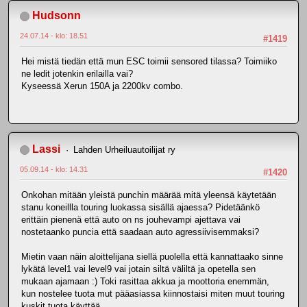
Hudsonn
24.07.14 - klo: 18.51
#1419
Hei mistä tiedän että mun ESC toimii sensored tilassa? Toimiiko
ne ledit jotenkin erilailla vai?
Kyseessä Xerun 150A ja 2200kv combo.
Lassi
Lahden Urheiluautoilijat ry
05.09.14 - klo: 14.31
#1420
Onkohan mitään yleistä punchin määrää mitä yleensä käytetään
stanu koneillla touring luokassa sisällä ajaessa? Pidetäänkö
erittäin pienenä että auto on ns jouhevampi ajettava vai
nostetaanko puncia että saadaan auto agressiivisemmaksi?
Mietin vaan näin aloittelijana siellä puolella että kannattaako sinne
lykätä level1 vai level9 vai jotain siltä väliltä ja opetella sen
mukaan ajamaan :) Toki rasittaa akkua ja moottoria enemmän,
kun nostelee tuota mut pääasiassa kiinnostaisi miten muut touring
kuskit tuota käyttää.