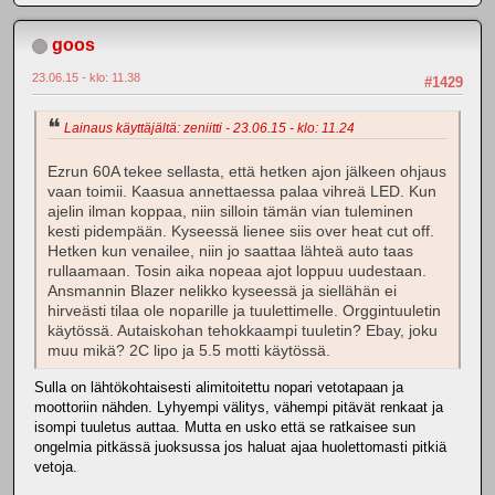
goos
23.06.15 - klo: 11.38
#1429
Lainaus käyttäjältä: zeniitti - 23.06.15 - klo: 11.24
Ezrun 60A tekee sellasta, että hetken ajon jälkeen ohjaus
vaan toimii. Kaasua annettaessa palaa vihreä LED. Kun
ajelin ilman koppaa, niin silloin tämän vian tuleminen
kesti pidempään. Kyseessä lienee siis over heat cut off.
Hetken kun venailee, niin jo saattaa lähteä auto taas
rullaamaan. Tosin aika nopeaa ajot loppuu uudestaan.
Ansmannin Blazer nelikko kyseessä ja siellähän ei
hirveästi tilaa ole noparille ja tuulettimelle. Orggintuuletin
käytössä. Autaiskohan tehokkaampi tuuletin? Ebay, joku
muu mikä? 2C lipo ja 5.5 motti käytössä.
Sulla on lähtökohtaisesti alimitoitettu nopari vetotapaan ja
moottoriin nähden. Lyhyempi välitys, vähempi pitävät renkaat ja
isompi tuuletus auttaa. Mutta en usko että se ratkaisee sun
ongelmia pitkässä juoksussa jos haluat ajaa huolettomasti pitkiä
vetoja.