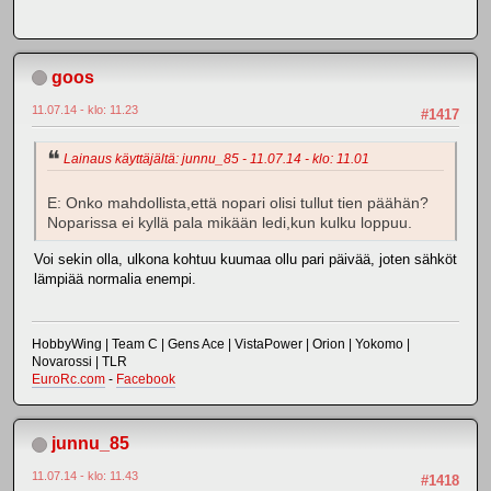
goos
11.07.14 - klo: 11.23
#1417
Lainaus käyttäjältä: junnu_85 - 11.07.14 - klo: 11.01
E: Onko mahdollista,että nopari olisi tullut tien päähän?
Noparissa ei kyllä pala mikään ledi,kun kulku loppuu.
Voi sekin olla, ulkona kohtuu kuumaa ollu pari päivää, joten sähköt
lämpiää normalia enempi.
HobbyWing | Team C | Gens Ace | VistaPower | Orion | Yokomo |
Novarossi | TLR
EuroRc.com
-
Facebook
junnu_85
11.07.14 - klo: 11.43
#1418