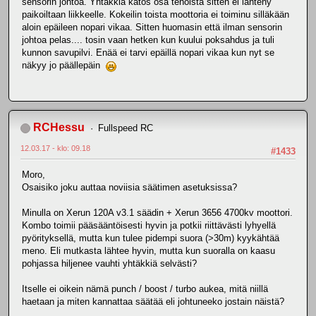
sensorin johtoa. Yhtäkkiä katos osa tehoista sitten ei lähteny
paikoiltaan liikkeelle. Kokeilin toista moottoria ei toiminu silläkään
aloin epäileen nopari vikaa. Sitten huomasin että ilman sensorin
johtoa pelas.... tosin vaan hetken kun kuului poksahdus ja tuli
kunnon savupilvi. Enää ei tarvi epäillä nopari vikaa kun nyt se
näkyy jo päällepäin
RCHessu
Fullspeed RC
12.03.17 - klo: 09.18
#1433
Moro,
Osaisiko joku auttaa noviisia säätimen asetuksissa?
Minulla on Xerun 120A v3.1 säädin + Xerun 3656 4700kv moottori.
Kombo toimii pääsääntöisesti hyvin ja potkii riittävästi lyhyellä
pyörityksellä, mutta kun tulee pidempi suora (>30m) kyykähtää
meno. Eli mutkasta lähtee hyvin, mutta kun suoralla on kaasu
pohjassa hiljenee vauhti yhtäkkiä selvästi?
Itselle ei oikein nämä punch / boost / turbo aukea, mitä niillä
haetaan ja miten kannattaa säätää eli johtuneeko jostain näistä?