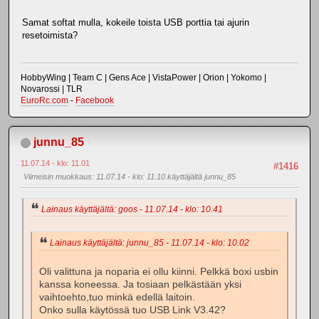
Samat softat mulla, kokeile toista USB porttia tai ajurin
resetoimista?
HobbyWing | Team C | Gens Ace | VistaPower | Orion | Yokomo |
Novarossi | TLR
EuroRc.com
-
Facebook
junnu_85
11.07.14 - klo: 11.01
#1416
Viimeisin muokkaus
: 11.07.14 - klo: 11.10 käyttäjältä junnu_85
Lainaus käyttäjältä: goos - 11.07.14 - klo: 10.41
Lainaus käyttäjältä: junnu_85 - 11.07.14 - klo: 10.02
Oli valittuna ja noparia ei ollu kiinni. Pelkkä boxi usbin
kanssa koneessa. Ja tosiaan pelkästään yksi
vaihtoehto,tuo minkä edellä laitoin.
Onko sulla käytössä tuo USB Link V3.42?