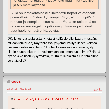
tehokkaampi tuuletin? Ebay, joku muu mikä? 2C lipo
ja 5.5 motti käytössä.
Sulla on lähtökohtaisesti alimitoitettu nopari vetotapaan
ja moottoriin nähden. Lyhyempi välitys, vähempi pitävät
renkaat ja isompi tuuletus auttaa. Mutta en usko että se
ratkaisee sun ongelmia pitkässä juoksussa jos haluat
ajaa huolettomasti pitkiä vetoja.
OK, kiitos vastauksesta. Pitoja ei kyllä ole ollenkaan, missään,
millään renkailla :) Käytännössä lyhyempi välitys lienee vaihtaa
pienempi ratas moottoriin? Tuuletukseenkaan ei vissiin pysty
oikein muuta tekeen, ku vaihtamaan isomman tuulettimen? Nämä
nyt on aika noob-kysymyksiä, mutta minkälaista tuuletinta sinne
vois ajatella?
goos
23.06.15 - klo: 13.23
#1431
Lainaus käyttäjältä: zeniitti - 23.06.15 - klo: 12.22