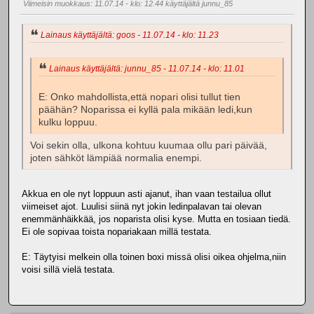
Viimeisin muokkaus
: 11.07.14 - klo: 12.44 käyttäjältä junnu_85
Lainaus käyttäjältä: goos - 11.07.14 - klo: 11.23
Lainaus käyttäjältä: junnu_85 - 11.07.14 - klo: 11.01
E: Onko mahdollista,että nopari olisi tullut tien
päähän? Noparissa ei kyllä pala mikään ledi,kun
kulku loppuu.
Voi sekin olla, ulkona kohtuu kuumaa ollu pari päivää,
joten sähköt lämpiää normalia enempi.
Akkua en ole nyt loppuun asti ajanut, ihan vaan testailua ollut
viimeiset ajot. Luulisi siinä nyt jokin ledinpalavan tai olevan
enemmänhäikkää, jos noparista olisi kyse. Mutta en tosiaan tiedä.
Ei ole sopivaa toista nopariakaan millä testata.
E: Täytyisi melkein olla toinen boxi missä olisi oikea ohjelma,niin
voisi sillä vielä testata.