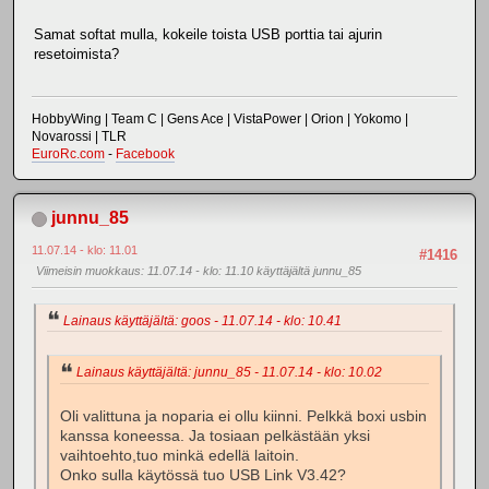
Samat softat mulla, kokeile toista USB porttia tai ajurin
resetoimista?
HobbyWing | Team C | Gens Ace | VistaPower | Orion | Yokomo |
Novarossi | TLR
EuroRc.com
-
Facebook
junnu_85
11.07.14 - klo: 11.01
#1416
Viimeisin muokkaus
: 11.07.14 - klo: 11.10 käyttäjältä junnu_85
Lainaus käyttäjältä: goos - 11.07.14 - klo: 10.41
Lainaus käyttäjältä: junnu_85 - 11.07.14 - klo: 10.02
Oli valittuna ja noparia ei ollu kiinni. Pelkkä boxi usbin
kanssa koneessa. Ja tosiaan pelkästään yksi
vaihtoehto,tuo minkä edellä laitoin.
Onko sulla käytössä tuo USB Link V3.42?