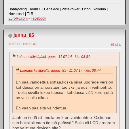
HobbyWing | Team C | Gens Ace | VistaPower | Orion | Yokomo |
Novarossi | TLR
EuroRc.com
-
Facebook
junnu_85
11.07.14 - klo: 10.02
#1414
Lainaus käyttäjältä: goos - 11.07.14 - klo: 08.51
Lainaus käyttäjältä: junnu_85 - 11.07.14 - klo: 08.44
En saa vaihdettua softaa,koska siinä upgrade version
kohdassa on ainoastaan tuo yksi ja uusin vaihtoehto.
Tuolla sivulla lukee tuossa i-kohdassa v2.1 xerun,että
se voisi olla oikea.
En vaan saa sitä vaihdettua.
Jaah en tiedä sit, mulla on 3 eri vaihtoehtoo. Oiskohan
sun boksi sit vaan tiensä päässä? Sulla oli LCD program
box valittuna devicen alta?