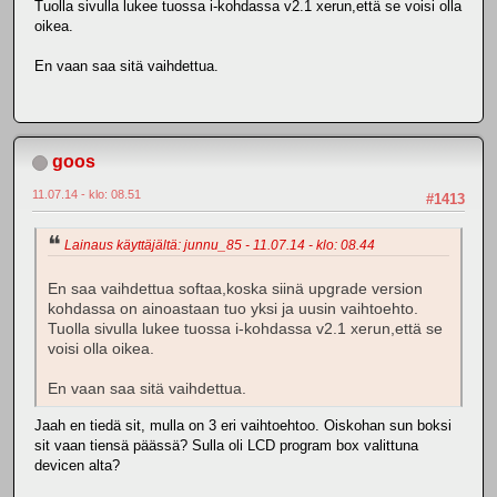
Tuolla sivulla lukee tuossa i-kohdassa v2.1 xerun,että se voisi olla
oikea.
En vaan saa sitä vaihdettua.
goos
11.07.14 - klo: 08.51
#1413
Lainaus käyttäjältä: junnu_85 - 11.07.14 - klo: 08.44
En saa vaihdettua softaa,koska siinä upgrade version
kohdassa on ainoastaan tuo yksi ja uusin vaihtoehto.
Tuolla sivulla lukee tuossa i-kohdassa v2.1 xerun,että se
voisi olla oikea.
En vaan saa sitä vaihdettua.
Jaah en tiedä sit, mulla on 3 eri vaihtoehtoo. Oiskohan sun boksi
sit vaan tiensä päässä? Sulla oli LCD program box valittuna
devicen alta?