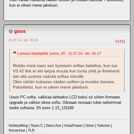
kun ei oikein mene jakeluun.
goos
11.07.14 - klo: 00.25
#1411
Lainaus käyttäjältä: junnu_85 - 11.07.14 - klo: 00.17
Mistäs minä saan sen kyseisen softan ladattua, kun tuo
V3.42 link ei siis tarjoa muuta kun tuota yhtä ja ilmeisesti
siis sitä uusinta väärää softaa minulle.
Olen vähän hukassa näiden softien ja muiden kanssa.
Pahoittelut, kun ei oikein mene jakeluun.
Uusin PC-softa, valkkaa laitteeksi LCD boksi sit siihen firmware
upgrade ja valitse oikea softa. Oikeaan reunaan tulee tarkemmat
tiedot softasta. Eli esim 1.13_131106
HobbyWing | Team C | Gens Ace | VistaPower | Orion | Yokomo |
Novarossi | TLR