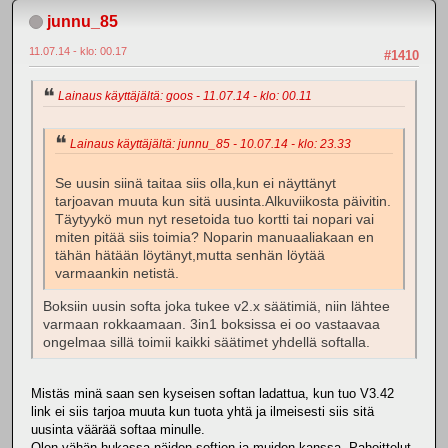
junnu_85
11.07.14 - klo: 00.17
#1410
Lainaus käyttäjältä: goos - 11.07.14 - klo: 00.11
Lainaus käyttäjältä: junnu_85 - 10.07.14 - klo: 23.33
Se uusin siinä taitaa siis olla,kun ei näyttänyt
tarjoavan muuta kun sitä uusinta.Alkuviikosta päivitin.
Täytyykö mun nyt resetoida tuo kortti tai nopari vai
miten pitää siis toimia? Noparin manuaaliakaan en
tähän hätään löytänyt,mutta senhän löytää
varmaankin netistä.
Boksiin uusin softa joka tukee v2.x säätimiä, niin lähtee
varmaan rokkaamaan. 3in1 boksissa ei oo vastaavaa
ongelmaa sillä toimii kaikki säätimet yhdellä softalla.
Mistäs minä saan sen kyseisen softan ladattua, kun tuo V3.42
link ei siis tarjoa muuta kun tuota yhtä ja ilmeisesti siis sitä
uusinta väärää softaa minulle.
Olen vähän hukassa näiden softien ja muiden kanssa. Pahoittelut,