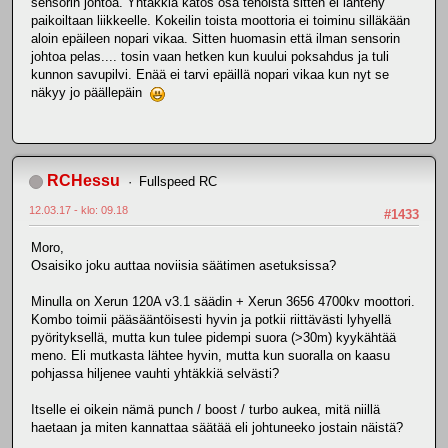
sensorin johtoa. Yhtäkkiä katos osa tehoista sitten ei lähteny
paikoiltaan liikkeelle. Kokeilin toista moottoria ei toiminu silläkään
aloin epäileen nopari vikaa. Sitten huomasin että ilman sensorin
johtoa pelas.... tosin vaan hetken kun kuului poksahdus ja tuli
kunnon savupilvi. Enää ei tarvi epäillä nopari vikaa kun nyt se
näkyy jo päällepäin
RCHessu
Fullspeed RC
12.03.17 - klo: 09.18
#1433
Moro,
Osaisiko joku auttaa noviisia säätimen asetuksissa?
Minulla on Xerun 120A v3.1 säädin + Xerun 3656 4700kv moottori.
Kombo toimii pääsääntöisesti hyvin ja potkii riittävästi lyhyellä
pyörityksellä, mutta kun tulee pidempi suora (>30m) kyykähtää
meno. Eli mutkasta lähtee hyvin, mutta kun suoralla on kaasu
pohjassa hiljenee vauhti yhtäkkiä selvästi?
Itselle ei oikein nämä punch / boost / turbo aukea, mitä niillä
haetaan ja miten kannattaa säätää eli johtuneeko jostain näistä?