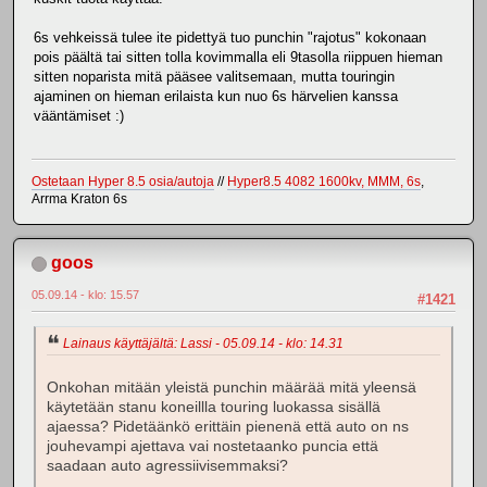
6s vehkeissä tulee ite pidettyä tuo punchin "rajotus" kokonaan
pois päältä tai sitten tolla kovimmalla eli 9tasolla riippuen hieman
sitten noparista mitä pääsee valitsemaan, mutta touringin
ajaminen on hieman erilaista kun nuo 6s härvelien kanssa
vääntämiset :)
Ostetaan Hyper 8.5 osia/autoja
//
Hyper8.5 4082 1600kv, MMM, 6s
,
Arrma Kraton 6s
goos
05.09.14 - klo: 15.57
#1421
Lainaus käyttäjältä: Lassi - 05.09.14 - klo: 14.31
Onkohan mitään yleistä punchin määrää mitä yleensä
käytetään stanu koneillla touring luokassa sisällä
ajaessa? Pidetäänkö erittäin pienenä että auto on ns
jouhevampi ajettava vai nostetaanko puncia että
saadaan auto agressiivisemmaksi?