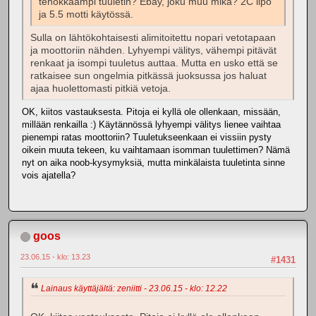
tehokkaampi tuuletin? Ebay, joku muu mikä? 2C lipo
ja 5.5 motti käytössä.
Sulla on lähtökohtaisesti alimitoitettu nopari vetotapaan
ja moottoriin nähden. Lyhyempi välitys, vähempi pitävät
renkaat ja isompi tuuletus auttaa. Mutta en usko että se
ratkaisee sun ongelmia pitkässä juoksussa jos haluat
ajaa huolettomasti pitkiä vetoja.
OK, kiitos vastauksesta. Pitoja ei kyllä ole ollenkaan, missään,
millään renkailla :) Käytännössä lyhyempi välitys lienee vaihtaa
pienempi ratas moottoriin? Tuuletukseenkaan ei vissiin pysty
oikein muuta tekeen, ku vaihtamaan isomman tuulettimen? Nämä
nyt on aika noob-kysymyksiä, mutta minkälaista tuuletinta sinne
vois ajatella?
goos
23.06.15 - klo: 13.23
#1431
Lainaus käyttäjältä: zeniitti - 23.06.15 - klo: 12.22