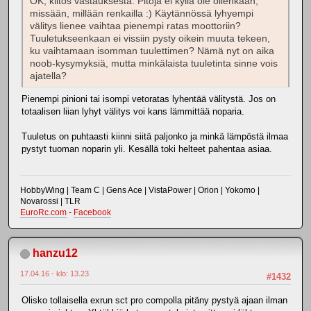
OK, kiitos vastauksesta. Pitoja ei kyllä ole ollenkaan,
missään, millään renkailla :) Käytännössä lyhyempi
välitys lienee vaihtaa pienempi ratas moottoriin?
Tuuletukseenkaan ei vissiin pysty oikein muuta tekeen,
ku vaihtamaan isomman tuulettimen? Nämä nyt on aika
noob-kysymyksiä, mutta minkälaista tuuletinta sinne vois
ajatella?
Pienempi pinioni tai isompi vetoratas lyhentää välitystä. Jos on
totaalisen liian lyhyt välitys voi kans lämmittää noparia.
Tuuletus on puhtaasti kiinni siitä paljonko ja minkä lämpöstä ilmaa
pystyt tuoman noparin yli. Kesällä toki helteet pahentaa asiaa.
HobbyWing | Team C | Gens Ace | VistaPower | Orion | Yokomo |
Novarossi | TLR
EuroRc.com
-
Facebook
hanzu12
17.04.16 - klo: 13.23
#1432
Olisko tollaisella exrun sct pro compolla pitäny pystyä ajaan ilman