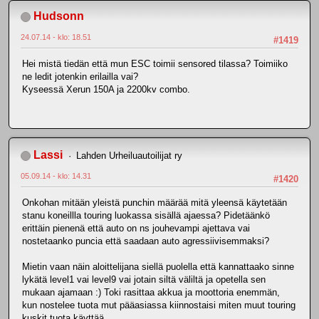
Hudsonn
24.07.14 - klo: 18.51
#1419
Hei mistä tiedän että mun ESC toimii sensored tilassa? Toimiiko
ne ledit jotenkin erilailla vai?
Kyseessä Xerun 150A ja 2200kv combo.
Lassi
Lahden Urheiluautoilijat ry
05.09.14 - klo: 14.31
#1420
Onkohan mitään yleistä punchin määrää mitä yleensä käytetään
stanu koneillla touring luokassa sisällä ajaessa? Pidetäänkö
erittäin pienenä että auto on ns jouhevampi ajettava vai
nostetaanko puncia että saadaan auto agressiivisemmaksi?
Mietin vaan näin aloittelijana siellä puolella että kannattaako sinne
lykätä level1 vai level9 vai jotain siltä väliltä ja opetella sen
mukaan ajamaan :) Toki rasittaa akkua ja moottoria enemmän,
kun nostelee tuota mut pääasiassa kiinnostaisi miten muut touring
kuskit tuota käyttää.