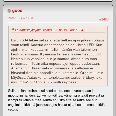
goos
23.06.15 - klo: 11.38
#1429
Lainaus käyttäjältä: zeniitti - 23.06.15 - klo: 11.24
Ezrun 60A tekee sellasta, että hetken ajon jälkeen ohjaus
vaan toimii. Kaasua annettaessa palaa vihreä LED. Kun
ajelin ilman koppaa, niin silloin tämän vian tuleminen
kesti pidempään. Kyseessä lienee siis over heat cut off.
Hetken kun venailee, niin jo saattaa lähteä auto taas
rullaamaan. Tosin aika nopeaa ajot loppuu uudestaan.
Ansmannin Blazer nelikko kyseessä ja siellähän ei
hirveästi tilaa ole noparille ja tuulettimelle. Orggintuuletin
käytössä. Autaiskohan tehokkaampi tuuletin? Ebay, joku
muu mikä? 2C lipo ja 5.5 motti käytössä.
Sulla on lähtökohtaisesti alimitoitettu nopari vetotapaan ja
moottoriin nähden. Lyhyempi välitys, vähempi pitävät renkaat ja
isompi tuuletus auttaa. Mutta en usko että se ratkaisee sun
ongelmia pitkässä juoksussa jos haluat ajaa huolettomasti pitkiä
vetoja.