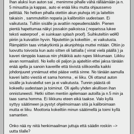
Ihan aluksi kun auton sai , menimme pihalle vähä rälläämään ja n.
5 minuuttia ja kappas, auto ei enää liiku mutta ohjausservo
pelittää. No hetken pihalla otettiin akun piuhoja irti ja laiteltiin
takaisin , sammuteltiin noparia ja kalibroitiin uudestaan. Ei
vaikutusta. Tultiin sisälle ja avattiin nopeudensäädin. Pienen
pientä hapettumaa näkyi jossakin paikoissa ( noparissa lukee
teksti waterproof , ei suinkaan splash proof). Suihkuteltiin wd40
piiriin ja kuivattiin hyvin. Niputettiin ja kokeiltiin , ei vaikutusta.
Rämpättiin taas virtakytkintä ja akunjohtoja muttei mitään. Oltiin jo
luovuttu toivosta kun auto sitten oli lattialla ( virrat vielä päällä ) ja
kaveri rämppäs kaasua niin yhtäkkiä auto rupes liikkumaan. Liikku
aivan normaalisti. No kello oli paljon ja ajateltiin ettei jaksa tänään
enää ajella ja sanoin kaverille että tiivistä silikoonilla kaikki
johdonjuuret ynnämuut ettei pääse vettä sinne. No tänään aamulla
kaveri laitto viestiä et sama homma , ei liiku. Oli ottanut auton
sisälle ja kuivatellut sen ja ei vaikutusta. Tunnin päästä oli
kokeellu uudestaan ja toiminut. Oli ajellu yhden akullisen ihan
onnistuneesti. Hetki sitten mentiin ajelemaan autoilla ja n.5 min ja
taas sama homma. Ei liikkunu eteen eikä taakse. Valo kyllä
syttyy säätimeen ja pystyt ohjelmoimaan sitä ja kalibroimaan
mutta ei liiku. Moottoria kokeiltiin minun säätimellä ja toimi kyllä
samantien.
Onko nää ny niitä henkimaailman juttuja että säädin roskiin -->
uutta tilalle?