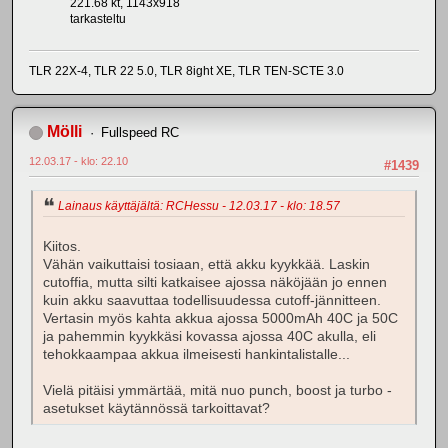
221.68 kt, 1143x918
tarkasteltu
TLR 22X-4, TLR 22 5.0, TLR 8ight XE, TLR TEN-SCTE 3.0
Mölli
Fullspeed RC
12.03.17 - klo: 22.10
#1439
Lainaus käyttäjältä: RCHessu - 12.03.17 - klo: 18.57
Kiitos.
Vähän vaikuttaisi tosiaan, että akku kyykkää. Laskin
cutoffia, mutta silti katkaisee ajossa näköjään jo ennen
kuin akku saavuttaa todellisuudessa cutoff-jännitteen.
Vertasin myös kahta akkua ajossa 5000mAh 40C ja 50C
ja pahemmin kyykkäsi kovassa ajossa 40C akulla, eli
tehokkaampaa akkua ilmeisesti hankintalistalle...
Vielä pitäisi ymmärtää, mitä nuo punch, boost ja turbo -
asetukset käytännössä tarkoittavat?