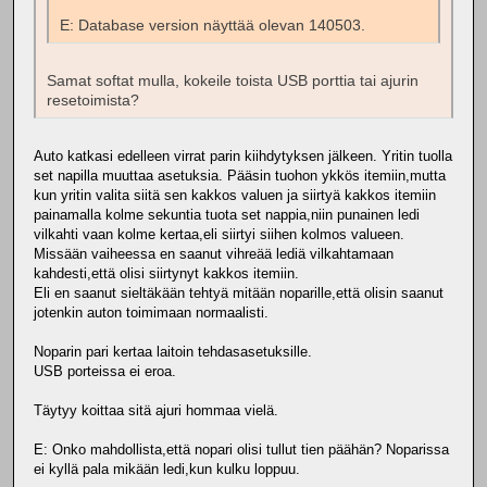
E: Database version näyttää olevan 140503.
Samat softat mulla, kokeile toista USB porttia tai ajurin
resetoimista?
Auto katkasi edelleen virrat parin kiihdytyksen jälkeen. Yritin tuolla
set napilla muuttaa asetuksia. Pääsin tuohon ykkös itemiin,mutta
kun yritin valita siitä sen kakkos valuen ja siirtyä kakkos itemiin
painamalla kolme sekuntia tuota set nappia,niin punainen ledi
vilkahti vaan kolme kertaa,eli siirtyi siihen kolmos valueen.
Missään vaiheessa en saanut vihreää lediä vilkahtamaan
kahdesti,että olisi siirtynyt kakkos itemiin.
Eli en saanut sieltäkään tehtyä mitään noparille,että olisin saanut
jotenkin auton toimimaan normaalisti.
Noparin pari kertaa laitoin tehdasasetuksille.
USB porteissa ei eroa.
Täytyy koittaa sitä ajuri hommaa vielä.
E: Onko mahdollista,että nopari olisi tullut tien päähän? Noparissa
ei kyllä pala mikään ledi,kun kulku loppuu.