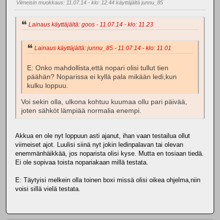
Viimeisin muokkaus
: 11.07.14 - klo: 12.44 käyttäjältä junnu_85
Lainaus käyttäjältä: goos - 11.07.14 - klo: 11.23
Lainaus käyttäjältä: junnu_85 - 11.07.14 - klo: 11.01
E: Onko mahdollista,että nopari olisi tullut tien
päähän? Noparissa ei kyllä pala mikään ledi,kun
kulku loppuu.
Voi sekin olla, ulkona kohtuu kuumaa ollu pari päivää,
joten sähköt lämpiää normalia enempi.
Akkua en ole nyt loppuun asti ajanut, ihan vaan testailua ollut
viimeiset ajot. Luulisi siinä nyt jokin ledinpalavan tai olevan
enemmänhäikkää, jos noparista olisi kyse. Mutta en tosiaan tiedä.
Ei ole sopivaa toista nopariakaan millä testata.
E: Täytyisi melkein olla toinen boxi missä olisi oikea ohjelma,niin
voisi sillä vielä testata.