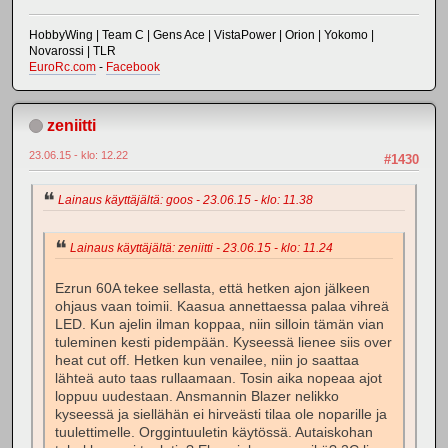
HobbyWing | Team C | Gens Ace | VistaPower | Orion | Yokomo |
Novarossi | TLR
EuroRc.com
-
Facebook
zeniitti
23.06.15 - klo: 12.22
#1430
Lainaus käyttäjältä: goos - 23.06.15 - klo: 11.38
Lainaus käyttäjältä: zeniitti - 23.06.15 - klo: 11.24
Ezrun 60A tekee sellasta, että hetken ajon jälkeen
ohjaus vaan toimii. Kaasua annettaessa palaa vihreä
LED. Kun ajelin ilman koppaa, niin silloin tämän vian
tuleminen kesti pidempään. Kyseessä lienee siis over
heat cut off. Hetken kun venailee, niin jo saattaa
lähteä auto taas rullaamaan. Tosin aika nopeaa ajot
loppuu uudestaan. Ansmannin Blazer nelikko
kyseessä ja siellähän ei hirveästi tilaa ole noparille ja
tuulettimelle. Orggintuuletin käytössä. Autaiskohan