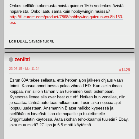
Onkos kellään kokemusta noista quicrun 150a vedenkestävistä
nopareista. Onko laatu sama kuin hobbywingin muissa?
http://fi.eurorc.com/product/7868/hobbywing-quicrun-wp-8bl150-
esc
Losi DBXL, Savage flux XL
zeniitti
23.06.15 - klo: 11.24
#1428
Ezrun 60A tekee sellasta, että hetken ajon jälkeen ohjaus vaan
toimii. Kaasua annettaessa palaa vihreä LED. Kun ajelin ilman
koppaa, niin silloin tämän vian tuleminen kesti pidempään.
Kyseessä lienee siis over heat cut off. Hetken kun venailee, niin
jo saattaa lähteä auto taas rullaamaan. Tosin aika nopeaa ajot
loppuu uudestaan. Ansmannin Blazer nelikko kyseessä ja
siellähän ei hirveästi tilaa ole noparille ja tuulettimelle.
Orggintuuletin käytössä. Autaiskohan tehokkaampi tuuletin? Ebay,
joku muu mikä? 2C lipo ja 5.5 motti käytössä.