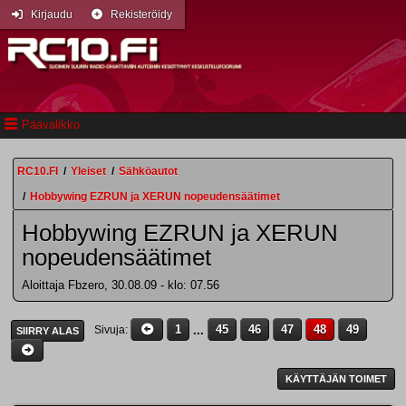
Kirjaudu
Rekisteröidy
Päävalikko
RC10.FI
/
Yleiset
/
Sähköautot
/
Hobbywing EZRUN ja XERUN nopeudensäätimet
Hobbywing EZRUN ja XERUN
nopeudensäätimet
Aloittaja Fbzero, 30.08.09 - klo: 07.56
1
...
45
46
47
48
49
Sivuja
SIIRRY ALAS
KÄYTTÄJÄN TOIMET