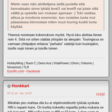
Mietin vaan näin aloittelijana siellä puolella että
kannattaako sinne lykätä level1 vai level9 vai jotain siltä
väliltä ja opetella sen mukaan ajamaan :) Toki rasittaa
akkua ja moottoria enemmän, kun nostelee tuota mut
pääasiassa kiinnostaisi miten muut touring kuskit tuota
käyttää.
Yleensä nostetaan kokemuksen myötä. Hyvä luku aloittaa lienee
noin 4. Siitä voi sitten säätää ylöspäin tai alespäin. Touringissa on
varmaan yhtäpaljon erilaisia "parhaita" säätöjä kuin kuskejakin,
toislle sopii toinen ja toisille toinen.
HobbyWing | Team C | Gens Ace | VistaPower | Orion | Yokomo |
Novarossi | TLR
EuroRc.com
-
Facebook
Honkkari
07.11.14 - klo: 14.07
#1422
Mikähän piru mahtaa olla ku ei ohjelmointikortti tykkää synkata
HW:n noparin kans. On korttia kokeeltu noparilla jonka mukana se
tuli (sct pro) , HW sc8:n kans ja HW sc10 kans. Lukee vaan et