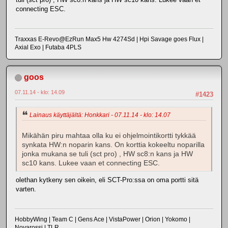
connecting ESC.
Traxxas E-Revo@EzRun Max5 Hw 4274Sd | Hpi Savage goes Flux |
Axial Exo | Futaba 4PLS
goos
07.11.14 - klo: 14.09
#1423
Lainaus käyttäjältä: Honkkari - 07.11.14 - klo: 14.07
Mikähän piru mahtaa olla ku ei ohjelmointikortti tykkää
synkata HW:n noparin kans. On korttia kokeeltu noparilla
jonka mukana se tuli (sct pro) , HW sc8:n kans ja HW
sc10 kans. Lukee vaan et connecting ESC.
olethan kytkeny sen oikein, eli SCT-Pro:ssa on oma portti sitä
varten.
HobbyWing | Team C | Gens Ace | VistaPower | Orion | Yokomo |
Novarossi | TLR