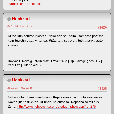
EuroRc.com
-
Facebook
Honkkari
07.11.14 - klo: 14.17
#1424
Kiitos kun neuvoit i*ioottia. Näköjään sc8 toimii samasta portista
kuin tuuletin ottaa virtansa. Pitää tota sct prota tutkia jahka auto
kuivanu.
Traxxas E-Revo@EzRun Max5 Hw 4274Sd | Hpi Savage goes Flux |
Axial Exo | Futaba 4PLS
Honkkari
23.12.14 - klo: 22.35
#1425
Nyt on jotain henkimaailman juttuja kysees tai muuta vastaavaa.
Kaveri just osti ekan "kunnon" rc autonsa. Noparina toimii siis
tämä:
http://www.hobbywing.com/product_show.asp?id=279