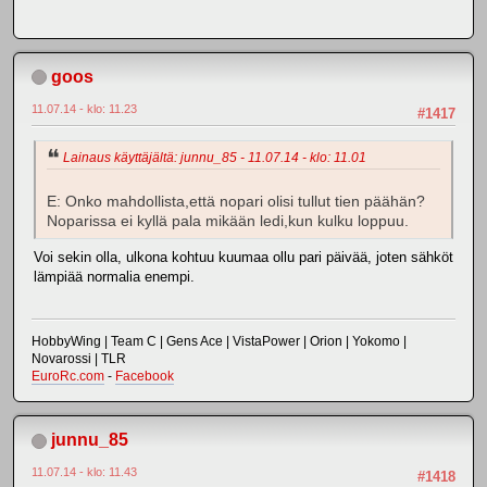
goos
11.07.14 - klo: 11.23
#1417
Lainaus käyttäjältä: junnu_85 - 11.07.14 - klo: 11.01
E: Onko mahdollista,että nopari olisi tullut tien päähän?
Noparissa ei kyllä pala mikään ledi,kun kulku loppuu.
Voi sekin olla, ulkona kohtuu kuumaa ollu pari päivää, joten sähköt
lämpiää normalia enempi.
HobbyWing | Team C | Gens Ace | VistaPower | Orion | Yokomo |
Novarossi | TLR
EuroRc.com
-
Facebook
junnu_85
11.07.14 - klo: 11.43
#1418