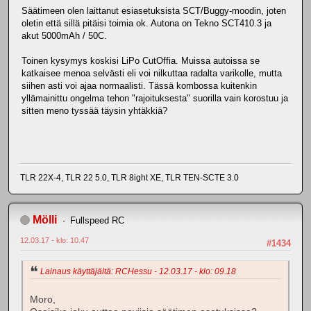
Säätimeen olen laittanut esiasetuksista SCT/Buggy-moodin, joten
oletin että sillä pitäisi toimia ok. Autona on Tekno SCT410.3 ja
akut 5000mAh / 50C.
Toinen kysymys koskisi LiPo CutOffia. Muissa autoissa se
katkaisee menoa selvästi eli voi nilkuttaa radalta varikolle, mutta
siihen asti voi ajaa normaalisti. Tässä kombossa kuitenkin
yllämainittu ongelma tehon "rajoituksesta" suorilla vain korostuu ja
sitten meno tyssää täysin yhtäkkiä?
TLR 22X-4, TLR 22 5.0, TLR 8ight XE, TLR TEN-SCTE 3.0
Mölli
Fullspeed RC
12.03.17 - klo: 10.47
#1434
Lainaus käyttäjältä: RCHessu - 12.03.17 - klo: 09.18
Moro,