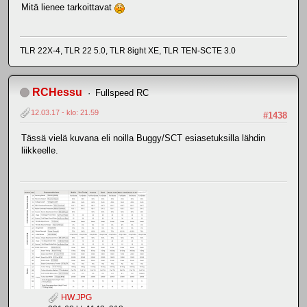
Mitä lienee tarkoittavat
TLR 22X-4, TLR 22 5.0, TLR 8ight XE, TLR TEN-SCTE 3.0
RCHessu
Fullspeed RC
12.03.17 - klo: 21.59
#1438
Tässä vielä kuvana eli noilla Buggy/SCT esiasetuksilla lähdin
liikkeelle.
HW.JPG