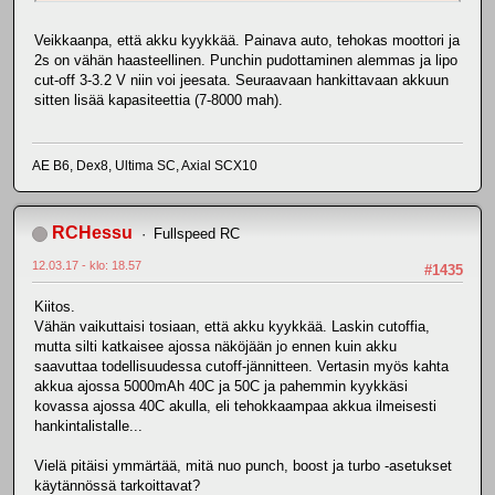
Veikkaanpa, että akku kyykkää. Painava auto, tehokas moottori ja
2s on vähän haasteellinen. Punchin pudottaminen alemmas ja lipo
cut-off 3-3.2 V niin voi jeesata. Seuraavaan hankittavaan akkuun
sitten lisää kapasiteettia (7-8000 mah).
AE B6, Dex8, Ultima SC, Axial SCX10
RCHessu
Fullspeed RC
12.03.17 - klo: 18.57
#1435
Kiitos.
Vähän vaikuttaisi tosiaan, että akku kyykkää. Laskin cutoffia,
mutta silti katkaisee ajossa näköjään jo ennen kuin akku
saavuttaa todellisuudessa cutoff-jännitteen. Vertasin myös kahta
akkua ajossa 5000mAh 40C ja 50C ja pahemmin kyykkäsi
kovassa ajossa 40C akulla, eli tehokkaampaa akkua ilmeisesti
hankintalistalle...
Vielä pitäisi ymmärtää, mitä nuo punch, boost ja turbo -asetukset
käytännössä tarkoittavat?