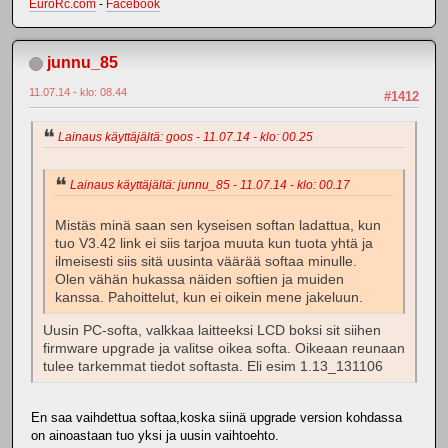
EuroRc.com
-
Facebook
junnu_85
11.07.14 - klo: 08.44
#1412
Lainaus käyttäjältä: goos - 11.07.14 - klo: 00.25
Lainaus käyttäjältä: junnu_85 - 11.07.14 - klo: 00.17
Mistäs minä saan sen kyseisen softan ladattua, kun
tuo V3.42 link ei siis tarjoa muuta kun tuota yhtä ja
ilmeisesti siis sitä uusinta väärää softaa minulle.
Olen vähän hukassa näiden softien ja muiden
kanssa. Pahoittelut, kun ei oikein mene jakeluun.
Uusin PC-softa, valkkaa laitteeksi LCD boksi sit siihen
firmware upgrade ja valitse oikea softa. Oikeaan reunaan
tulee tarkemmat tiedot softasta. Eli esim 1.13_131106
En saa vaihdettua softaa,koska siinä upgrade version kohdassa
on ainoastaan tuo yksi ja uusin vaihtoehto.