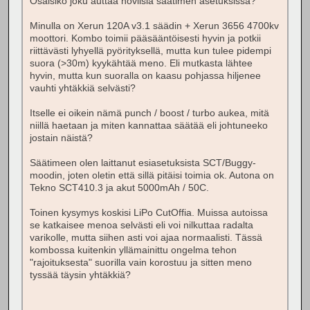
Osaisiko joku auttaa noviisia säätimen asetuksissa?
Minulla on Xerun 120A v3.1 säädin + Xerun 3656 4700kv
moottori. Kombo toimii pääsääntöisesti hyvin ja potkii
riittävästi lyhyellä pyörityksellä, mutta kun tulee pidempi
suora (>30m) kyykähtää meno. Eli mutkasta lähtee
hyvin, mutta kun suoralla on kaasu pohjassa hiljenee
vauhti yhtäkkiä selvästi?
Itselle ei oikein nämä punch / boost / turbo aukea, mitä
niillä haetaan ja miten kannattaa säätää eli johtuneeko
jostain näistä?
Säätimeen olen laittanut esiasetuksista SCT/Buggy-
moodin, joten oletin että sillä pitäisi toimia ok. Autona on
Tekno SCT410.3 ja akut 5000mAh / 50C.
Toinen kysymys koskisi LiPo CutOffia. Muissa autoissa
se katkaisee menoa selvästi eli voi nilkuttaa radalta
varikolle, mutta siihen asti voi ajaa normaalisti. Tässä
kombossa kuitenkin yllämainittu ongelma tehon
"rajoituksesta" suorilla vain korostuu ja sitten meno
tyssää täysin yhtäkkiä?