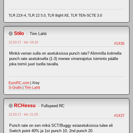
TLR 22X-4, TLR 22 5.0, TLR 8ight XE, TLR TEN-SCTE 3.0
Stilo
Tiim Lahti
12.03.17 - klo: 19.10
#1436
Minkä verran sulla on asetuksissa punch rate? Alimmilla kolmella
punch rate asetuksella (1-3) menee virranrajotus toiminto päälle
joka toimii juuri tuolla tavalla.
EuroRC.com
| Xray
S-Grafix
|
Tiim Lahti
RCHessu
Fullspeed RC
12.03.17 - klo: 21.53
#1437
Punch rate on sen mikä SCT/Buggy esiasetuksissa tulee eli
Switch point 40% ja 1st punch 10, 2nd punch 20.