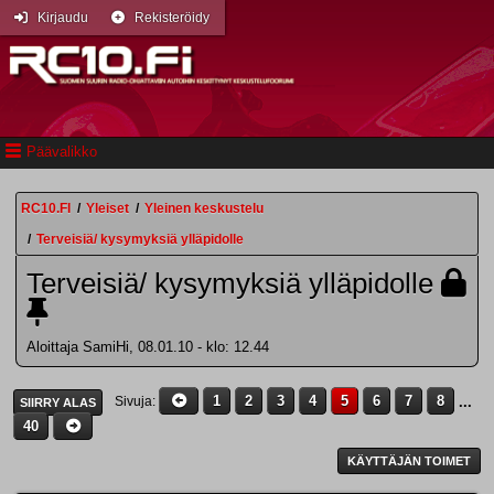
Kirjaudu
Rekisteröidy
Päävalikko
RC10.FI
/
Yleiset
/
Yleinen keskustelu
/
Terveisiä/ kysymyksiä ylläpidolle
Terveisiä/ kysymyksiä ylläpidolle
Aloittaja SamiHi, 08.01.10 - klo: 12.44
1
2
3
4
5
6
7
8
...
Sivuja
SIIRRY ALAS
40
KÄYTTÄJÄN TOIMET