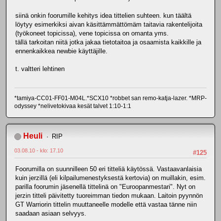
siinä onkin foorumille kehitys idea tittelien suhteen. kun täältä
löytyy esimerkiksi aivan käsittämmättömäm taitavia rakentelijoita
(työkoneet topicissa), vene topicissa on omanta yms.
tällä tarkoitan niitä jotka jakaa tietotaitoa ja osaamista kaikkille ja
ennenkaikkea newbie käyttäjille.
t. valtteri lehtinen
*tamiya-CC01-FF01-M04L.*SCX10 *robbet san remo-katja-lazer. *MRP-
odyssey *nelivetokivaa kesät talvet 1:10-1:1
Heuli
RIP
03.08.10 - klo: 17.10
#125
Foorumilla on suunnilleen 50 eri titteliä käytössä. Vastaavanlaisia
kuin jerzillä (eli kilpailumenestyksestä kertovia) on muillakin, esim.
parilla foorumin jäsenellä tittelinä on "Euroopanmestari". Nyt on
jerzin titteli päivitetty tuoreimman tiedon mukaan. Laitoin pyynnön
GT Warriorin tittelin muuttaneelle modelle että vastaa tänne niin
saadaan asiaan selvyys.