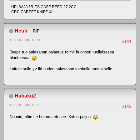
- HPI BAJA 5B TS CASE REED 27.2CC -
- CRC CARPET KNIFE XL -
Heuli
RIP
31.10.10 - klo: 18.23
#144
Jeeps tuo salasanan palautus toimii huonosti tuollaisessa
tilanteessa
Laitoin sulle yv:llä uuden salasanan vanhalle tunnukselle.
Habaku2
31.10.10 - klo: 18.31
#145
No niin, näin se homma etenee. Kiitos paljon