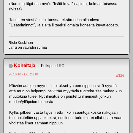
(Nuo img-tägit saa myös "lisää kuva"-napista, kolmas toisessa
rivissä)
Tai sitten viestiä kirjoittaessa tekstiruudun alla oleva
"Lisätoiminnot", ja sieltä liitteeksi omalta koneelta kuvatiedosto.
Risto Koskinen
Jarru on vauhdin surma
Koheltaja
Fullspeed RC
28.10.10 - klo: 20.18
#136
Päivitin autojen myynti ilmoitukset yhteen nippuun siitä syystä
että mun on helpompi päivittää myytäviä tuotteita sitä mukaa kun
muutoksia tulee. Nyt ilmoitus on poistettu ilmeisesti jonkun
moden/ylläpidon toimesta.
Kyllä, jälkeen vasta tajusin että rikoin sääntöjä koska näköjään
tuo luokiteltiin uppaukseksi, edelleen, tarkoitus ei ollut upata vaan
yhdistää ilmot samaan nippuun.