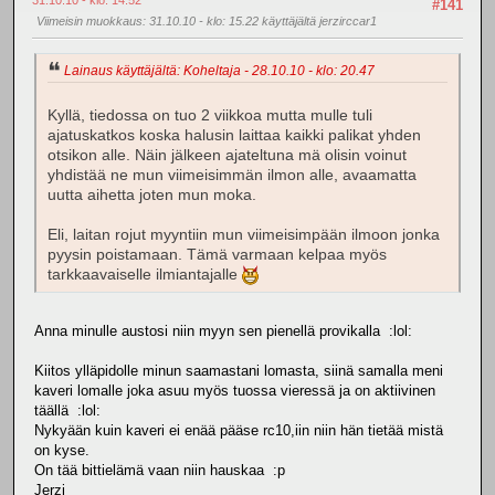
#141
Viimeisin muokkaus
: 31.10.10 - klo: 15.22 käyttäjältä jerzirccar1
Lainaus käyttäjältä: Koheltaja - 28.10.10 - klo: 20.47
Kyllä, tiedossa on tuo 2 viikkoa mutta mulle tuli
ajatuskatkos koska halusin laittaa kaikki palikat yhden
otsikon alle. Näin jälkeen ajateltuna mä olisin voinut
yhdistää ne mun viimeisimmän ilmon alle, avaamatta
uutta aihetta joten mun moka.
Eli, laitan rojut myyntiin mun viimeisimpään ilmoon jonka
pyysin poistamaan. Tämä varmaan kelpaa myös
tarkkaavaiselle ilmiantajalle
Anna minulle austosi niin myyn sen pienellä provikalla :lol:
Kiitos ylläpidolle minun saamastani lomasta, siinä samalla meni
kaveri lomalle joka asuu myös tuossa vieressä ja on aktiivinen
täällä :lol:
Nykyään kuin kaveri ei enää pääse rc10,iin niin hän tietää mistä
on kyse.
On tää bittielämä vaan niin hauskaa :p
Jerzi