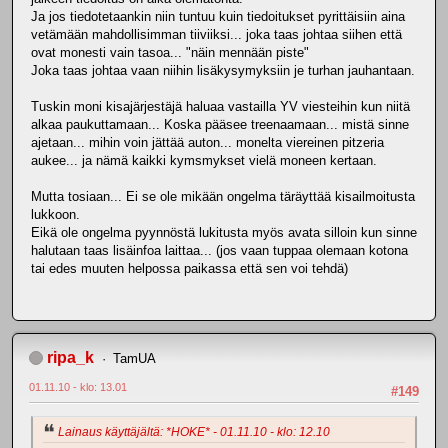
Ja jos tiedotetaankin niin tuntuu kuin tiedoitukset pyrittäisiin aina
vetämään mahdollisimman tiiviiksi... joka taas johtaa siihen että
ovat monesti vain tasoa... "näin mennään piste"
Joka taas johtaa vaan niihin lisäkysymyksiin je turhan jauhantaan.
Tuskin moni kisajärjestäjä haluaa vastailla YV viesteihin kun niitä
alkaa paukuttamaan... Koska pääsee treenaamaan... mistä sinne
ajetaan... mihin voin jättää auton... monelta viereinen pitzeria
aukee... ja nämä kaikki kymsmykset vielä moneen kertaan.
Mutta tosiaan... Ei se ole mikään ongelma täräyttää kisailmoitusta
lukkoon.
Eikä ole ongelma pyynnöstä lukitusta myös avata silloin kun sinne
halutaan taas lisäinfoa laittaa... (jos vaan tuppaa olemaan kotona
tai edes muuten helpossa paikassa että sen voi tehdä)
ripa_k
TamUA
01.11.10 - klo: 13.01
#149
Lainaus käyttäjältä: *HOKE* - 01.11.10 - klo: 12.10