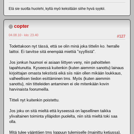
Elä sie suotta huolehi, kyllä myö keksitään siihe hyvä syykii.
copter
04.08.10 - klo: 23.40
#127
Todettakoon nyt tässä, että se olin minä joka tittelin ko. herralle
laittoi. Ei tarvitse sitä enempää miettiä "syyllistä".
Jos jonkun huumori ei asiaan liittyen veny, niin pahoittelen
tapahtunutta. Kyseessä kuitenkin (kuten aiemmin sanottu) lainaus
kirjoittajan omasta tekstistä eikä siis näin ollen mikään loukkaus,
valheellisen tiedon esittäminen tms. Myös (kuten aiemmin
sanottu), niin titteleiden antaminen ei ole mitenkään kovin
harvinaista foorumeilla.
Titteli nyt kuitenkin poistettu.
Jos joku on sitä mieltä että kyseessä on lapsellinen taikka
ylivaltainen toiminta ylläpidon puolelta, niin sitä mieltä toki saa
olla.
Mitä tulee vääntöjen tms loppuun tulemiselle (mainittu ketjussa),