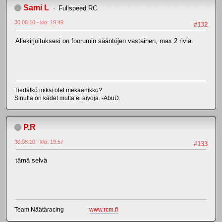
Sami L
Fullspeed RC
30.08.10 - klo: 19.49
#132
Allekirjoituksesi on foorumin sääntöjen vastainen, max 2 riviä.
Tiedätkö miksi olet mekaanikko?
Sinulla on kädet mutta ei aivoja. -AbuD.
P.R
30.08.10 - klo: 19.57
#133
tämä selvä
Team Näätäracing
www.rcm.fi