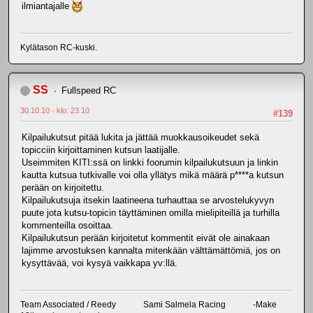
ilmiantajalle
Kylätason RC-kuski.
SS
Fullspeed RC
30.10.10 - klo: 23.10
#139
Kilpailukutsut pitää lukita ja jättää muokkausoikeudet sekä
topicciin kirjoittaminen kutsun laatijalle.
Useimmiten KITI:ssä on linkki foorumin kilpailukutsuun ja linkin
kautta kutsua tutkivalle voi olla yllätys mikä määrä p****a kutsun
perään on kirjoitettu.
Kilpailukutsuja itsekin laatineena turhauttaa se arvostelukyvyn
puute jota kutsu-topicin täyttäminen omilla mielipiteillä ja turhilla
kommenteilla osoittaa.
Kilpailukutsun perään kirjoitetut kommentit eivät ole ainakaan
lajimme arvostuksen kannalta mitenkään välttämättömiä, jos on
kysyttävää, voi kysyä vaikkapa yv:llä.
Team Associated / Reedy Sami Salmela Racing -Make