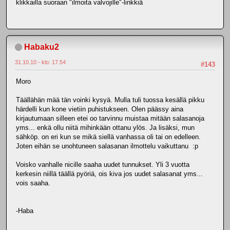
klikkailla suoraan "ilmoita valvojille"-linkkiä
Habaku2
31.10.10 - klo: 17.54
#143
Moro
Täällähän mää tän voinki kysyä. Mulla tuli tuossa kesällä pikku
härdelli kun kone vietiin puhistukseen. Olen päässy aina
kirjautumaan silleen etei oo tarvinnu muistaa mitään salasanoja
yms... enkä ollu niitä mihinkään ottanu ylös. Ja lisäksi, mun
sähköp. on eri kun se mikä siellä vanhassa oli tai on edelleen.
Joten eihän se unohtuneen salasanan ilmottelu vaikuttanu :p
Voisko vanhalle nicille saaha uudet tunnukset. Yli 3 vuotta
kerkesin niillä täällä pyöriä, ois kiva jos uudet salasanat yms...
vois saaha.
-Haba