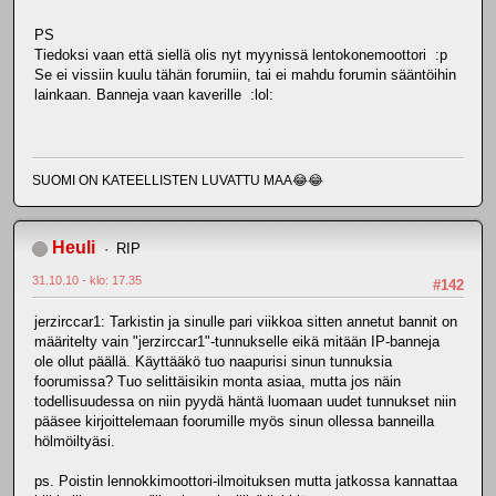
PS
Tiedoksi vaan että siellä olis nyt myynissä lentokonemoottori :p
Se ei vissiin kuulu tähän forumiin, tai ei mahdu forumin sääntöihin
lainkaan. Banneja vaan kaverille :lol:
SUOMI ON KATEELLISTEN LUVATTU MAA😂😂
Heuli
RIP
31.10.10 - klo: 17.35
#142
jerzirccar1: Tarkistin ja sinulle pari viikkoa sitten annetut bannit on
määritelty vain "jerzirccar1"-tunnukselle eikä mitään IP-banneja
ole ollut päällä. Käyttääkö tuo naapurisi sinun tunnuksia
foorumissa? Tuo selittäisikin monta asiaa, mutta jos näin
todellisuudessa on niin pyydä häntä luomaan uudet tunnukset niin
pääsee kirjoittelemaan foorumille myös sinun ollessa banneilla
hölmöiltyäsi.
ps. Poistin lennokkimoottori-ilmoituksen mutta jatkossa kannattaa