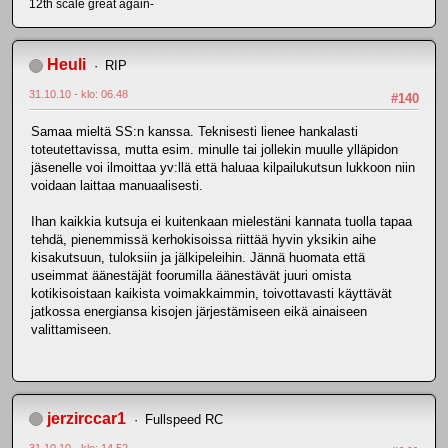
12th scale great again-
Heuli
RIP
31.10.10 - klo: 06.48
#140
Samaa mieltä SS:n kanssa. Teknisesti lienee hankalasti
toteutettavissa, mutta esim. minulle tai jollekin muulle ylläpidon
jäsenelle voi ilmoittaa yv:llä että haluaa kilpailukutsun lukkoon niin
voidaan laittaa manuaalisesti.
Ihan kaikkia kutsuja ei kuitenkaan mielestäni kannata tuolla tapaa
tehdä, pienemmissä kerhokisoissa riittää hyvin yksikin aihe
kisakutsuun, tuloksiin ja jälkipeleihin. Jännä huomata että
useimmat äänestäjät foorumilla äänestävät juuri omista
kotikisoistaan kaikista voimakkaimmin, toivottavasti käyttävät
jatkossa energiansa kisojen järjestämiseen eikä ainaiseen
valittamiseen.
jerzirccar1
Fullspeed RC
31.10.10 - klo: 14.52