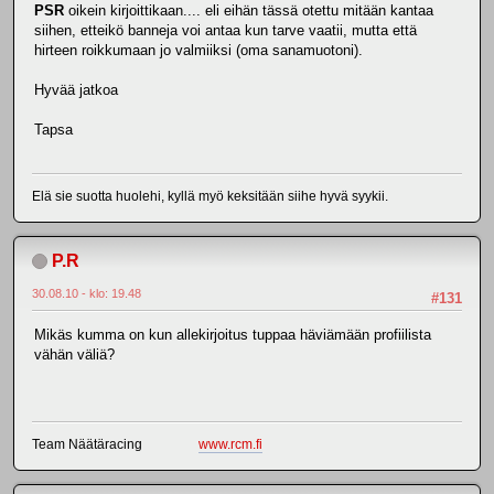
PSR
oikein kirjoittikaan.... eli eihän tässä otettu mitään kantaa
siihen, etteikö banneja voi antaa kun tarve vaatii, mutta että
hirteen roikkumaan jo valmiiksi (oma sanamuotoni).
Hyvää jatkoa
Tapsa
Elä sie suotta huolehi, kyllä myö keksitään siihe hyvä syykii.
P.R
30.08.10 - klo: 19.48
#131
Mikäs kumma on kun allekirjoitus tuppaa häviämään profiilista
vähän väliä?
Team Näätäracing
www.rcm.fi