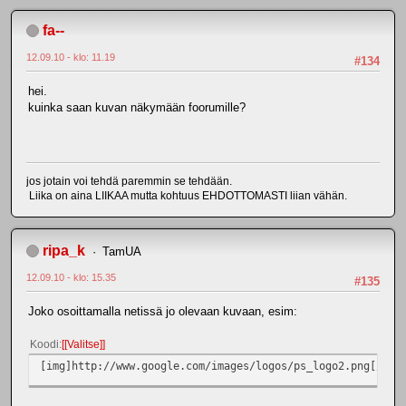
fa--
12.09.10 - klo: 11.19
#134
hei.
kuinka saan kuvan näkymään foorumille?
jos jotain voi tehdä paremmin se tehdään.
Liika on aina LIIKAA mutta kohtuus EHDOTTOMASTI liian vähän.
ripa_k
TamUA
12.09.10 - klo: 15.35
#135
Joko osoittamalla netissä jo olevaan kuvaan, esim:
Koodi
[Valitse]
[img]http://www.google.com/images/logos/ps_logo2.png[/img