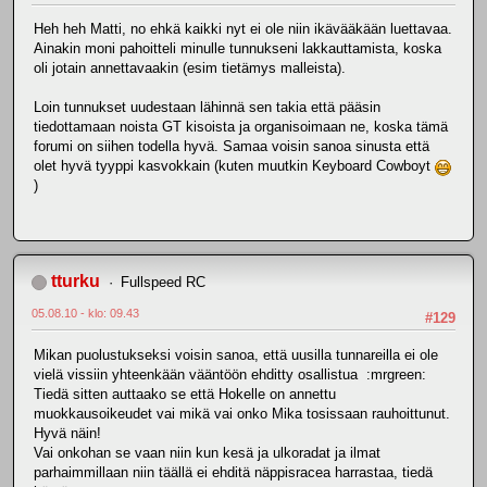
Heh heh Matti, no ehkä kaikki nyt ei ole niin ikävääkään luettavaa.
Ainakin moni pahoitteli minulle tunnukseni lakkauttamista, koska
oli jotain annettavaakin (esim tietämys malleista).
Loin tunnukset uudestaan lähinnä sen takia että pääsin
tiedottamaan noista GT kisoista ja organisoimaan ne, koska tämä
forumi on siihen todella hyvä. Samaa voisin sanoa sinusta että
olet hyvä tyyppi kasvokkain (kuten muutkin Keyboard Cowboyt
)
tturku
Fullspeed RC
05.08.10 - klo: 09.43
#129
Mikan puolustukseksi voisin sanoa, että uusilla tunnareilla ei ole
vielä vissiin yhteenkään vääntöön ehditty osallistua :mrgreen:
Tiedä sitten auttaako se että Hokelle on annettu
muokkausoikeudet vai mikä vai onko Mika tosissaan rauhoittunut.
Hyvä näin!
Vai onkohan se vaan niin kun kesä ja ulkoradat ja ilmat
parhaimmillaan niin täällä ei ehditä näppisracea harrastaa, tiedä