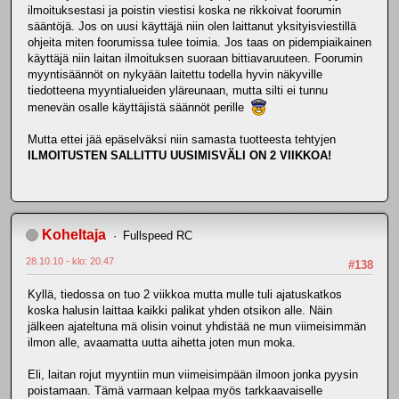
ilmoituksestasi ja poistin viestisi koska ne rikkoivat foorumin
sääntöjä. Jos on uusi käyttäjä niin olen laittanut yksityisviestillä
ohjeita miten foorumissa tulee toimia. Jos taas on pidempiaikainen
käyttäjä niin laitan ilmoituksen suoraan bittiavaruuteen. Foorumin
myyntisäännöt on nykyään laitettu todella hyvin näkyville
tiedotteena myyntialueiden yläreunaan, mutta silti ei tunnu
menevän osalle käyttäjistä säännöt perille
Mutta ettei jää epäselväksi niin samasta tuotteesta tehtyjen
ILMOITUSTEN SALLITTU UUSIMISVÄLI ON 2 VIIKKOA!
Koheltaja
Fullspeed RC
28.10.10 - klo: 20.47
#138
Kyllä, tiedossa on tuo 2 viikkoa mutta mulle tuli ajatuskatkos
koska halusin laittaa kaikki palikat yhden otsikon alle. Näin
jälkeen ajateltuna mä olisin voinut yhdistää ne mun viimeisimmän
ilmon alle, avaamatta uutta aihetta joten mun moka.
Eli, laitan rojut myyntiin mun viimeisimpään ilmoon jonka pyysin
poistamaan. Tämä varmaan kelpaa myös tarkkaavaiselle