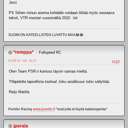
Jerzi
PS Siihen minun asema kohdalle voidaan liittää myös seuraava
teksti, VTR mestari vuosimälliä 2010 :lol:
SUOMI ON KATEELLISTEN LUVATTU MAA😂😂
*remppa*
Fullspeed RC
03.08.10 - klo: 10.27
#122
Olen Team PSR:n kanssa täysin samaa mieltä.
Ylläpidolta lapsellista touhua! Joku asiallisuus tulisi säilyttää.
Reijo Mattila
Pumilio Racing
www.pumilio.fi
"osat joita et löydä kataloogeista"
jperala