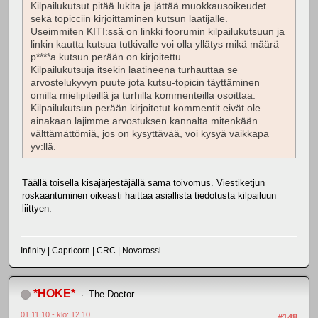
Kilpailukutsut pitää lukita ja jättää muokkausoikeudet
sekä topicciin kirjoittaminen kutsun laatijalle.
Useimmiten KITI:ssä on linkki foorumin kilpailukutsuun ja
linkin kautta kutsua tutkivalle voi olla yllätys mikä määrä
p****a kutsun perään on kirjoitettu.
Kilpailukutsuja itsekin laatineena turhauttaa se
arvostelukyvyn puute jota kutsu-topicin täyttäminen
omilla mielipiteillä ja turhilla kommenteilla osoittaa.
Kilpailukutsun perään kirjoitetut kommentit eivät ole
ainakaan lajimme arvostuksen kannalta mitenkään
välttämättömiä, jos on kysyttävää, voi kysyä vaikkapa
yv:llä.
Täällä toisella kisajärjestäjällä sama toivomus. Viestiketjun
roskaantuminen oikeasti haittaa asiallista tiedotusta kilpailuun
liittyen.
Infinity | Capricorn | CRC | Novarossi
*HOKE*
The Doctor
01.11.10 - klo: 12.10
#148