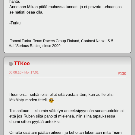
häntä.
Annetaan Mikan pitää rauhassa tunnarit ja ei provota turhaan jos
se nätisti osaa olla.
-Turku
-Tommi Turku- Team Racers Group Finland, Contrast Neox LS-5
Half Serious Racing since 2009
TTKoo
05.08.10 - klo: 17.01
#130
Huumori.... sehän olisi ollut sitä vasta sitten, kun ao:lle olisi
lätkäisty moden titteli
Toisaaltaan.... shumin väitetyn anteeksipyynnön sanamuotokin oli,
että jos Ruben siitä pahoitti mielensä, niin siinä tapauksessa
chumi sitten pyytää anteeksi.
Omalta osaltani päätän aiheen, ja kehoitan lukemaan mitä
Team