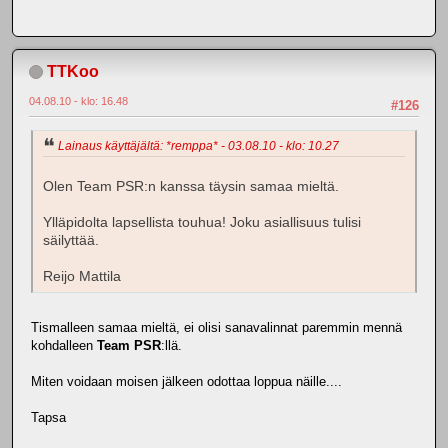
TTKoo
04.08.10 - klo: 16.48
#126
Lainaus käyttäjältä: *remppa* - 03.08.10 - klo: 10.27
Olen Team PSR:n kanssa täysin samaa mieltä.
Ylläpidolta lapsellista touhua! Joku asiallisuus tulisi
säilyttää.
Reijo Mattila
Tismalleen samaa mieltä, ei olisi sanavalinnat paremmin mennä
kohdalleen
Team PSR
:llä.
Miten voidaan moisen jälkeen odottaa loppua näille....
Tapsa