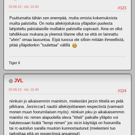
03.08.10 - klo: 10.40
#123
Puuttumatta tähän sen enempää, mutta omista kokemuksista
muilta palstoilta. On noita allekirjoituksia ylläpidon puolesta
lahjoiteltu palstalaisille muillakin palstoilla sopivasti. Aina on ollut
tahdikkuus mukana ja yleensä tilanne ollut se että on lainnattu
"uhrin" omaa lausuntoa. Eipä tuossa ole silloin mitään ihmeellistä,
pitää ylläpidonkin "tuulettaa" välillä
Tiger II
JVL
03.08.10 - klo: 10.49
#124
niinkuin jo aikaisemmin mainitsin, mielestäni jerzin titteliä en pidä
pilkkana. Jerzirccar1 nauttii allekirjoittaneen respectistä (varmasti
monen muun foorumilaisen myös). niinkuin joku jo aikakaisemmin
mainitsi nic nimen alapuolella oleva "titteli" paikalle ylläpito voi
halutessaan lisätä "lempi nimen" jos nicin käyttäjä on foorumilla
tai rc-autoilun saralla muutoin kunnostautunut (mielesteni tuo
tarkoittaa että on respectinsä ansainnut).