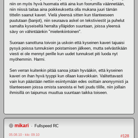
niin on myös hyvä huomata että aina kun foorumilla väännetään,
niin niissä taitaa aina poikkeuksetta olla mukana juuri tämän
tittelin saanut kaveri. Vielä yleensä sitten kun tilanteeseen
puututaan (banjot), niin seuraava askel on tekstiviestit ja puhelut
samalta kyseiseltä herralta ylläpidon suuntaan, joissa yleensä
sävy on vähintäänkin "mielenkiintoinen".
Suoraan sanottuna toivoin ja uskoin että kyseinen kaveri tajuaisi
pysyä poissa tunnuksien poistamisen jälkeen, mutta selvästikään
viesti ei ole mennyt perille kun uudet tunnukset piti luoda nyt
myöhemmin. Harmi.
Sen verran kuitenkin pitää sanoa jotain hyvääkin, että kyseinen
kaveri on ihan hyvä tyyppi kun ollaan kasvokkain. Valitettavasti
vain kun päästään nettiin esiintymään edes osittain anonyymisti ja
tilanteeseen joissa omista sanoista ei heti joudu tilille, niin joillain
ihmisillä on taipumus muuttua suuntaan taikka toiseen.
mikari
Fullspeed RC
05.08.10 - klo: 09.10
#128