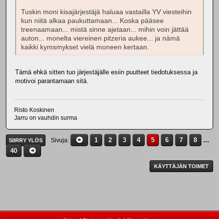
Tuskin moni kisajärjestäjä haluaa vastailla YV viesteihin
kun niitä alkaa paukuttamaan... Koska pääsee
treenaamaan... mistä sinne ajetaan... mihin voin jättää
auton... monelta viereinen pitzeria aukee... ja nämä
kaikki kymsmykset vielä moneen kertaan.
Tämä ehkä sitten tuo järjestäjälle esiin puutteet tiedotuksessa ja
motivoi parantamaan sitä.
Risto Koskinen
Jarru on vauhdin surma
1
2
3
4
5
6
7
8
...
Sivuja
SIIRRY YLÖS
40
KÄYTTÄJÄN TOIMET