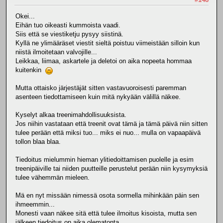
Okei...
Eihän tuo oikeasti kummoista vaadi.
Siis että se viestiketju pysyy siistinä.
Kyllä ne ylimääräset viestit sieltä poistuu viimeistään silloin kun
niistä ilmoitetaan valvojille...
Leikkaa, liimaa, askartele ja deletoi on aika nopeeta hommaa
kuitenkin
Mutta ottaisko järjestäjät sitten vastavuoroisesti paremman
asenteen tiedottamiseen kuin mitä nykyään välillä näkee.
Kyselyt alkaa treenimahdollisuuksista.
Jos niihin vastataan että treenit ovat tämä ja tämä päivä niin sitten
tulee perään että miksi tuo... miks ei nuo... mulla on vapaapäivä
tollon blaa blaa.
Tiedoitus mielummin hieman ylitiedoittamisen puolelle ja esim
treenipäiville tai niiden puutteille perustelut perään niin kysymyksiä
tulee vähemmän mieleen.
Mä en nyt missään nimessä osota sormella mihinkään päin sen
ihmeemmin...
Monesti vaan näkee sitä että tulee ilmoitus kisoista, mutta sen
jälkeen tiedoitus on aika olematonta.