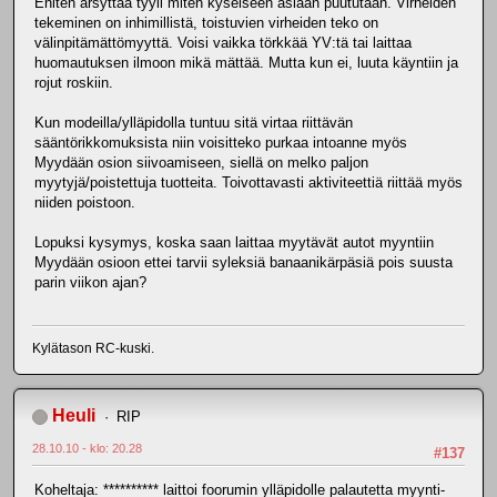
Eniten ärsyttää tyyli miten kyseiseen asiaan puututaan. Virheiden
tekeminen on inhimillistä, toistuvien virheiden teko on
välinpitämättömyyttä. Voisi vaikka törkkää YV:tä tai laittaa
huomautuksen ilmoon mikä mättää. Mutta kun ei, luuta käyntiin ja
rojut roskiin.
Kun modeilla/ylläpidolla tuntuu sitä virtaa riittävän
sääntörikkomuksista niin voisitteko purkaa intoanne myös
Myydään osion siivoamiseen, siellä on melko paljon
myytyjä/poistettuja tuotteita. Toivottavasti aktiviteettiä riittää myös
niiden poistoon.
Lopuksi kysymys, koska saan laittaa myytävät autot myyntiin
Myydään osioon ettei tarvii syleksiä banaanikärpäsiä pois suusta
parin viikon ajan?
Kylätason RC-kuski.
Heuli
RIP
28.10.10 - klo: 20.28
#137
Koheltaja: ********** laittoi foorumin ylläpidolle palautetta myynti-