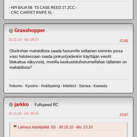
- HPI BAJA 5B TS CASE REED 27.2CC -
- CRC CARPET KNIFE XL -
Grasshopper
01.11.10 - klo: 08.07
#146
Olisikohan mahdollista saada foorumille sellainen toiminto jossa
voisi halutessaan saada jonkun/joidenkin käyttäjän viestit
blokattua näkyvistä, monilla keskustelufoorumeillahan tällainen on
mahdollista?
Yokomo - Kyosho - Hobbywing - Intellect - Sanwa - Kawada
jarkko
Fullspeed RC
01.11.10 - klo: 09.41
#147
Lainaus käyttäjältä: SS - 30.10.10 - klo: 23.10