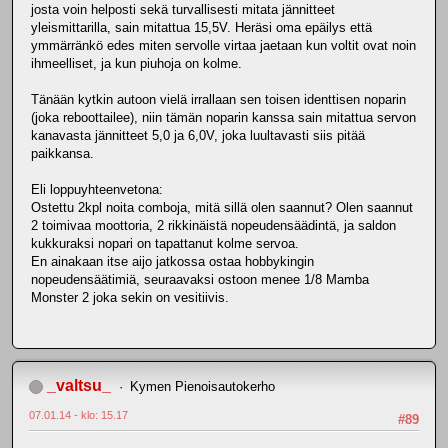
josta voin helposti sekä turvallisesti mitata jännitteet
yleismittarilla, sain mitattua 15,5V. Heräsi oma epäilys että
ymmärränkö edes miten servolle virtaa jaetaan kun voltit ovat noin
ihmeelliset, ja kun piuhoja on kolme.
Tänään kytkin autoon vielä irrallaan sen toisen identtisen noparin
(joka reboottailee), niin tämän noparin kanssa sain mitattua servon
kanavasta jännitteet 5,0 ja 6,0V, joka luultavasti siis pitää
paikkansa.
Eli loppuyhteenvetona:
Ostettu 2kpl noita comboja, mitä sillä olen saannut? Olen saannut
2 toimivaa moottoria, 2 rikkinäistä nopeudensäädintä, ja saldon
kukkuraksi nopari on tapattanut kolme servoa.
En ainakaan itse aijo jatkossa ostaa hobbykingin
nopeudensäätimiä, seuraavaksi ostoon menee 1/8 Mamba
Monster 2 joka sekin on vesitiivis.
_valtsu_
Kymen Pienoisautokerho
07.01.14 - klo: 15.17
#89