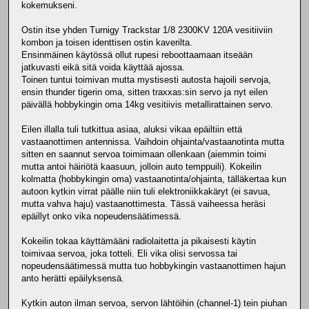
kokemukseni.
Ostin itse yhden Turnigy Trackstar 1/8 2300KV 120A vesitiiviin
kombon ja toisen identtisen ostin kaverilta.
Ensinmäinen käytössä ollut rupesi reboottaamaan itseään
jatkuvasti eikä sitä voida käyttää ajossa.
Toinen tuntui toimivan mutta mystisesti autosta hajoili servoja,
ensin thunder tigerin oma, sitten traxxas:sin servo ja nyt eilen
päivällä hobbykingin oma 14kg vesitiivis metallirattainen servo.
Eilen illalla tuli tutkittua asiaa, aluksi vikaa epäiltiin että
vastaanottimen antennissa. Vaihdoin ohjainta/vastaanotinta mutta
sitten en saannut servoa toimimaan ollenkaan (aiemmin toimi
mutta antoi häiriötä kaasuun, jolloin auto temppuili). Kokeilin
kolmatta (hobbykingin oma) vastaanotinta/ohjainta, tälläkertaa kun
autoon kytkin virrat päälle niin tuli elektroniikkakäryt (ei savua,
mutta vahva haju) vastaanottimesta. Tässä vaiheessa heräsi
epäillyt onko vika nopeudensäätimessä.
Kokeilin tokaa käyttämääni radiolaitetta ja pikaisesti käytin
toimivaa servoa, joka totteli. Eli vika olisi servossa tai
nopeudensäätimessä mutta tuo hobbykingin vastaanottimen hajun
anto herätti epäilyksensä.
Kytkin auton ilman servoa, servon lähtöihin (channel-1) tein piuhan