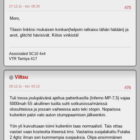
27.12.11 - klo: 08.33
#75
Moro,
Tilasin linkkisi mukaisen konkan(helpoin ratkaisu tähän hätään) ja
avot, glitchit hävisivät. Kiitos vinkistä!
Associated SC10 4x4
VTR Tamiya 417
Viltsu
28.12.11 - klo: 00.12
#76
Tuli tossa joulupäivänä ajeltua patterikasilla (Inferno MP-7,5) vajaa
5000mah 5S akullinen tuolla suht sotkuisissa/märissä
olosuhteissa ja jossain vaiheessa auto teki stopin. Noparissa
kuitenkin paloi valo auton stumppaamisen jälkeenkin.
Yön yli kuivuttuaan toimi kuitenkin taas normaalisti. Tais ottaa
vastari vaan kosteutta itteensä tms. Vastarina suojalakattu Futaba
2.4ghz ilman sen kummempia suojauksia. Olipa ensimmäinen