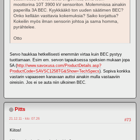
moottorina 10T 3900 kV sensoriton. Molemmissa ainakin
paperilla 3A BEC. Kyykkääkö ton uuden säätimen BEC?
Onko kellään vasttavia kokemuksia? Saiko korjattua?
Kokeilin myös ilman sensorin johtoa ja sama homma,
pyrähtelee.
Otto
Servo haukkaa hetkellisesti enemmän virtaa kuin BEC pystyy
tuottamaan. Esim em. servon tapauksessa speksien mukaan jopa
5A (
http://www.savoxusa.com/ProductDetails.asp?
ProductCode=SAVSC1258TG&Show=TechSpecs
). Sopiva konkka
vastarin vapaaseen kanavaan auttoi ainakin mulla vastaaviin
oireisiin. Jos ei se auta niin ulkoinen BEC.
Pitts
21.12.11 - klo: 07.26
#73
Kiitos!