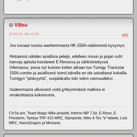
Viltsu
27.04.13 - klo: 12.51
#83
Joo tosiaan tuosta wanhemmasta HK-150A-säätimestä kysymys.
Hintaansä nähden asiallisia pelejä, edelleen minun ja pojan suht
harvoja ajeluita kestäneet E-Revossa ja sähköistetyssä
Infernossa, jossa nyt kuivien kelien aikaan tuo Turnigy Trackstar
150A-combo ja asiallisesti toimii,talvella en ole uskaltanut kokeilla
Turnigyn "pitävyyttä", suojalakattu toki sekin varmuudeksi.
Uudemmasta ulkoisesti vielä jyhkymmästä mallista ei
omakohtaista kokemusta.
Crt.5e pro. Team Magic M8e-projekti, Inferno MP 7,5e, E-Revo, E-
Firestorm, Tamiya TRF 415 MRE, Stampede, Nitro 4-Tec "e"-tekele, Losi
MRC, NanoDragon ja Minirave.