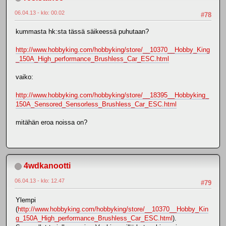
06.04.13 - klo: 00.02
#78
kummasta hk:sta tässä säikeessä puhutaan?
http://www.hobbyking.com/hobbyking/store/__10370__Hobby_King
_150A_High_performance_Brushless_Car_ESC.html
vaiko:
http://www.hobbyking.com/hobbyking/store/__18395__Hobbyking_
150A_Sensored_Sensorless_Brushless_Car_ESC.html
mitähän eroa noissa on?
4wdkanootti
06.04.13 - klo: 12.47
#79
Ylempi
(
http://www.hobbyking.com/hobbyking/store/__10370__Hobby_Kin
g_150A_High_performance_Brushless_Car_ESC.html
).