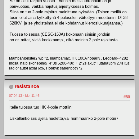
Se on ollut tarjolla vuosia. Vanhin meillä kotonakin on jo
parivuotias, vaikka hajotusjärjestyksessä kolmas.
Siinä on tuo 2-pole rajoitus mainittuna nykyään. (Toinen meillä on
tosin ollut aina kytkettynä 4-poleseksi väitettyyn moottoriin, DT38-
620KV, ja se yhdistelmä ei ole kohdannut kierroslukurajaansa.)
Tuossa toisessa (CESC-150A) kokonaan sinisin johdoin
on eri mitat, vielä kookkaampi, eikä mainita 2-pole-rajoitusta.
MambaMonster2 wp *2, mambamax, HK 100A noparit/ , Leopard- 4282
mosa, halpiskonepino/ 4*3s 5200-40c + 2*2s akut/ Futaba3pm 2,4HGz
radio/ autot axial 6x6, Hobbyk sabertooth *2
resistance
07.04.13 - klo: 11.46
#80
itelle tulossa tuo HK 4-pole mottiin.
Uskallanko siis ajella huoletta,vai hommaanko 2-pole motin?