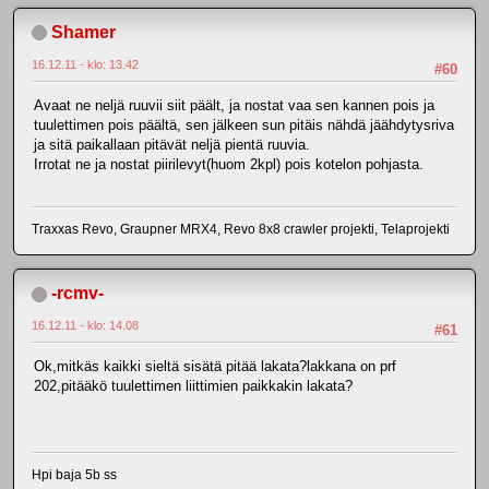
Shamer
16.12.11 - klo: 13.42
#60
Avaat ne neljä ruuvii siit päält, ja nostat vaa sen kannen pois ja
tuulettimen pois päältä, sen jälkeen sun pitäis nähdä jäähdytysriva
ja sitä paikallaan pitävät neljä pientä ruuvia.
Irrotat ne ja nostat piirilevyt(huom 2kpl) pois kotelon pohjasta.
Traxxas Revo, Graupner MRX4, Revo 8x8 crawler projekti, Telaprojekti
-rcmv-
16.12.11 - klo: 14.08
#61
Ok,mitkäs kaikki sieltä sisätä pitää lakata?lakkana on prf
202,pitääkö tuulettimen liittimien paikkakin lakata?
Hpi baja 5b ss