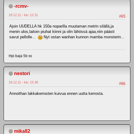
-rcmv-
18.12.11 - klo: 12.31
#65
Ajoin UUDELLA hk 150a noparilla muutaman metrin silällä,ja
menin ulos,laitoin piuhat kiinni ja olin lähössä ajaa,niin päästi
savut pellolle...
Nyt ostan wanhan kunnon mamba monsterin...
Hpi baja 5b ss
nestori
18.12.11 - klo: 15.38
#66
Annoithan lakkakerrosten kuivua ennen uutta kerrosta.
mika82