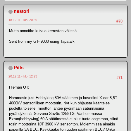
nestori
18.12.11 - klo: 20.59
#70
Mutta annoitko kuivua kerrosten välissä
Sent from my GT-I9000 using Tapatalk
Pitts
20.12.11 - klo: 12.23
#71
Hieman OT:
Hommasin just Hobbyking 80A säätimen ja kaveriksi X-car 8,5T
4000kV sensorillisen moottorin. Nyt kun ohjausta kääntelee
puolelta toiselle, moottori lähtee pyörimään satunnaisina
pyrähdyksinä. Servona Savöx 1258TG. Vanhemmassa
Ezrun(hobbywing) 60 A säätimessä ei ollut tuota ongelmaa, siinä
tosin moottorina 10T 3900 kV sensoriton. Molemmissa ainakin
paperilla 3A BEC. Kyykkääkö ton uuden säätimen BEC? Onko