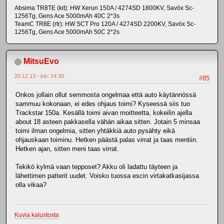
Absima TR8TE (kit): HW Xerun 150A / 4274SD 1800KV, Savöx Sc-
1256Tg, Gens Ace 5000mAh 40C 2*3s
TeamC TR8E (rtr): HW SCT Pro 120A / 4274SD 2200KV, Savöx Sc-
1256Tg, Gens Ace 5000mAh 50C 2*2s
MitsuEvo
20.12.13 - klo: 14.30
#85
Onkos jollain ollut semmosta ongelmaa että auto käytännössä
sammuu kokonaan, ei edes ohjaus toimi? Kyseessä siis tuo
Trackstar 150a. Kesällä toimi aivan moitteetta, kokeilin ajella
about 18 asteen pakkasella vähän aikaa sitten. Jotain 5 minsaa
toimi ilman ongelmia, sitten yhtäkkiä auto pysähty eikä
ohjauskaan toiminu. Hetken päästä palas virrat ja taas mentiin.
Hetken ajan, sitten meni taas virrat.
Tekikö kylmä vaan tepposet? Akku oli ladattu täyteen ja
lähettimen patterit uudet. Voisko tuossa escin virtakatkasijassa
olla vikaa?
Kuvia kalustosta