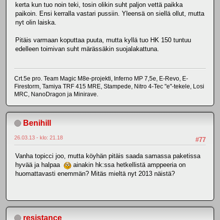
kerta kun tuo noin teki, tosin olikin suht paljon vettä paikka
paikoin. Ensi kerralla vastari pussiin. Yleensä on siellä ollut, mutta
nyt olin laiska.
Pitäis varmaan koputtaa puuta, mutta kyllä tuo HK 150 tuntuu
edelleen toimivan suht märässäkin suojalakattuna.
Crt.5e pro. Team Magic M8e-projekti, Inferno MP 7,5e, E-Revo, E-
Firestorm, Tamiya TRF 415 MRE, Stampede, Nitro 4-Tec "e"-tekele, Losi
MRC, NanoDragon ja Minirave.
Benihill
26.03.13 - klo: 21.18
#77
Vanha topicci joo, mutta köyhän pitäis saada samassa paketissa
hyvää ja halpaa
ainakin hk:ssa hetkellistä amppeeria on
huomattavasti enemmän? Mitäs mieltä nyt 2013 näistä?
resistance