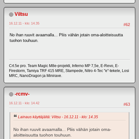
Viltsu
16.12.11 - klo: 14.35
#62
No ihan ruuvit avaamalla... Pliis vähän jotain oma-aloitteisuutta
tuohon touhuun.
Crt.5e pro. Team Magic M8e-projekti, Inferno MP 7,5e, E-Revo, E-
Firestorm, Tamiya TRF 415 MRE, Stampede, Nitro 4-Tec "e"-tekele, Losi
MRC, NanoDragon ja Minirave.
-rcmv-
16.12.11 - klo: 14.42
#63
Lainaus käyttäjältä: Viltsu - 16.12.11 - klo: 14.35
No ihan ruuvit avaamalla... Pliis vähän jotain oma-
aloitteisuutta tuohon touhuun.