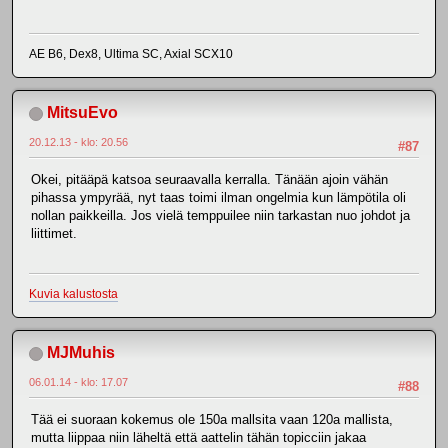
AE B6, Dex8, Ultima SC, Axial SCX10
MitsuEvo
20.12.13 - klo: 20.56
#87
Okei, pitääpä katsoa seuraavalla kerralla. Tänään ajoin vähän
pihassa ympyrää, nyt taas toimi ilman ongelmia kun lämpötila oli
nollan paikkeilla. Jos vielä temppuilee niin tarkastan nuo johdot ja
liittimet.
Kuvia kalustosta
MJMuhis
06.01.14 - klo: 17.07
#88
Tää ei suoraan kokemus ole 150a mallsita vaan 120a mallista,
mutta liippaa niin läheltä että aattelin tähän topicciin jakaa