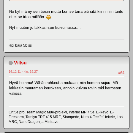
No kyl mä ny sen tiesin mutta kun se tarra piti sitä kiinni niin tuntu
ettei se irtoo millään
Nyt muuten jo lakkasin,on kuivumassa....
Hpi baja 5b ss
Viltsu
16.12.11 - klo: 19.27
#64
Hyvä homma! Vähän rohkeutta mukaan, niin homma sujuu. Mä
lakkasin muutaman kerroksen, annoin kuivua tovin toki kerrosten
välissä.
Crt.5e pro. Team Magic M8e-projekti, Inferno MP 7,5e, E-Revo, E-
Firestorm, Tamiya TRF 415 MRE, Stampede, Nitro 4-Tec "e"-tekele, Losi
MRC, NanoDragon ja Minirave.