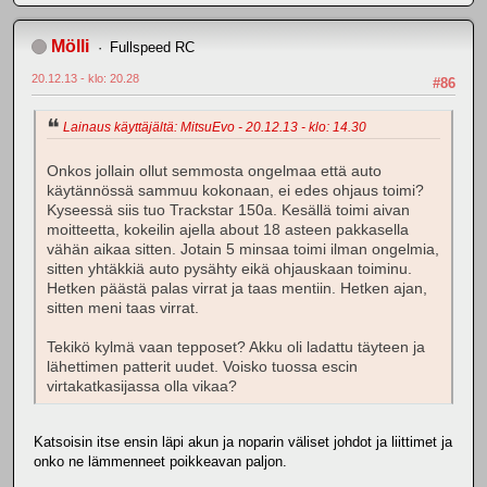
Mölli
Fullspeed RC
20.12.13 - klo: 20.28
#86
Lainaus käyttäjältä: MitsuEvo - 20.12.13 - klo: 14.30
Onkos jollain ollut semmosta ongelmaa että auto
käytännössä sammuu kokonaan, ei edes ohjaus toimi?
Kyseessä siis tuo Trackstar 150a. Kesällä toimi aivan
moitteetta, kokeilin ajella about 18 asteen pakkasella
vähän aikaa sitten. Jotain 5 minsaa toimi ilman ongelmia,
sitten yhtäkkiä auto pysähty eikä ohjauskaan toiminu.
Hetken päästä palas virrat ja taas mentiin. Hetken ajan,
sitten meni taas virrat.
Tekikö kylmä vaan tepposet? Akku oli ladattu täyteen ja
lähettimen patterit uudet. Voisko tuossa escin
virtakatkasijassa olla vikaa?
Katsoisin itse ensin läpi akun ja noparin väliset johdot ja liittimet ja
onko ne lämmenneet poikkeavan paljon.