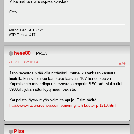
Mikä mahtais olla sopiva konkka?
Otto
Associated SC10 4x4
VTR Tamiya 417
hese80
PRCA
21.12.11 - klo: 08.04
#74
Jännitekestoa pitää olla riittävästi, muttei kuitenkaan kannata
liioitella kun silloin konkan koko kasvaa. 10V lienee sopiva.
Kapasiteetin tarve riippuu servosta ja noperin BEC:stä. Mulla riitti
3900uF, joka sattui löytymään pakista.
Kaupoista löytyy myös valmiita apuja. Esim täältä:
http://www.racersrcshop.com/venom-glitch-buster-p-1219.html
Pitts