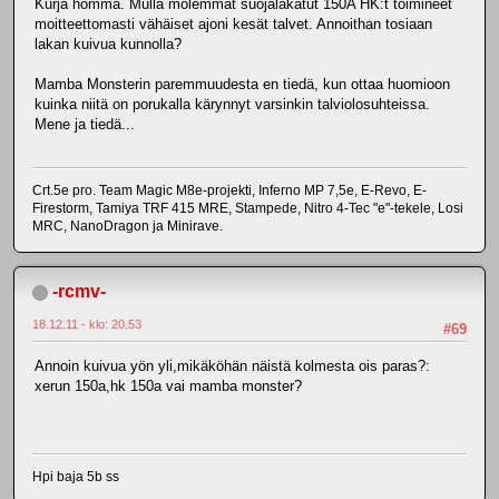
Kurja homma. Mulla molemmat suojalakatut 150A HK:t toimineet
moitteettomasti vähäiset ajoni kesät talvet. Annoithan tosiaan
lakan kuivua kunnolla?
Mamba Monsterin paremmuudesta en tiedä, kun ottaa huomioon
kuinka niitä on porukalla kärynnyt varsinkin talviolosuhteissa.
Mene ja tiedä...
Crt.5e pro. Team Magic M8e-projekti, Inferno MP 7,5e, E-Revo, E-
Firestorm, Tamiya TRF 415 MRE, Stampede, Nitro 4-Tec "e"-tekele, Losi
MRC, NanoDragon ja Minirave.
-rcmv-
18.12.11 - klo: 20.53
#69
Annoin kuivua yön yli,mikäköhän näistä kolmesta ois paras?:
xerun 150a,hk 150a vai mamba monster?
Hpi baja 5b ss