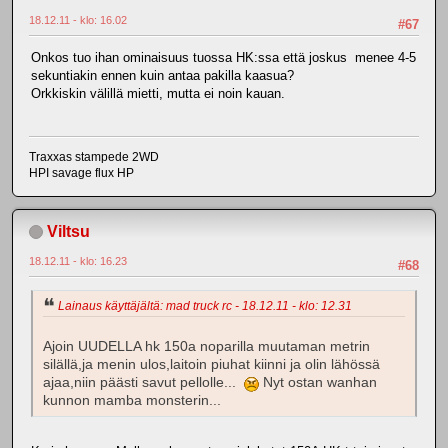
18.12.11 - klo: 16.02
#67
Onkos tuo ihan ominaisuus tuossa HK:ssa että joskus menee 4-5
sekuntiakin ennen kuin antaa pakilla kaasua?
Orkkiskin välillä mietti, mutta ei noin kauan.
Traxxas stampede 2WD
HPI savage flux HP
Viltsu
18.12.11 - klo: 16.23
#68
Lainaus käyttäjältä: mad truck rc - 18.12.11 - klo: 12.31
Ajoin UUDELLA hk 150a noparilla muutaman metrin
silällä,ja menin ulos,laitoin piuhat kiinni ja olin lähössä
ajaa,niin päästi savut pellolle...
Nyt ostan wanhan
kunnon mamba monsterin...