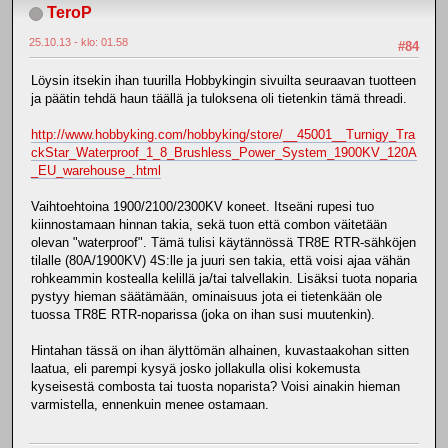
TeroP
25.10.13 - klo: 01.58
#84
Löysin itsekin ihan tuurilla Hobbykingin sivuilta seuraavan tuotteen
ja päätin tehdä haun täällä ja tuloksena oli tietenkin tämä threadi.
http://www.hobbyking.com/hobbyking/store/__45001__Turnigy_Tra
ckStar_Waterproof_1_8_Brushless_Power_System_1900KV_120A
_EU_warehouse_.html
Vaihtoehtoina 1900/2100/2300KV koneet. Itseäni rupesi tuo
kiinnostamaan hinnan takia, sekä tuon että combon väitetään
olevan "waterproof". Tämä tulisi käytännössä TR8E RTR-sähköjen
tilalle (80A/1900KV) 4S:lle ja juuri sen takia, että voisi ajaa vähän
rohkeammin kostealla kelillä ja/tai talvellakin. Lisäksi tuota noparia
pystyy hieman säätämään, ominaisuus jota ei tietenkään ole
tuossa TR8E RTR-noparissa (joka on ihan susi muutenkin).
Hintahan tässä on ihan älyttömän alhainen, kuvastaakohan sitten
laatua, eli parempi kysyä josko jollakulla olisi kokemusta
kyseisestä combosta tai tuosta noparista? Voisi ainakin hieman
varmistella, ennenkuin menee ostamaan.