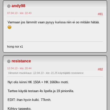
andy98
07.04.13 - klo: 22.43
#81
Varmaan jos lämmöt vaan pysyy kurissa niin ei oo mitään hätää.
hong nor x1
resistance
12.04.13 - klo: 20.44
#82
Viimeisin muokkaus
: 12.04.13 - klo: 21.25 käyttäjältä resistance
Nyt olis kiinni HK 150A + HK 1660kv motti.
Tarttee käydä testaan 4s lipolla ja 19 pinionilla.
EDIT: ihan hyvin kulki. 77kmh.
Kiihtyy tarpeeks.