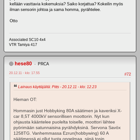
kellään vasttavia kokemuksia? Saiko korjattua? Kokeilin myös
ilman sensorin johtoa ja sama homma, pyrähtelee.
Otto
Associated SC10 4x4
VTR Tamiya 417
hese80
PRCA
20.12.11 - klo: 17.55
#72
Lainaus käyttäjältä: Pitts - 20.12.11 - klo: 12.23
Hieman OT:
Hommasin just Hobbyking 80A säätimen ja kaveriksi X-
car 8,5T 4000kV sensorillisen moottorin. Nyt kun
ohjausta kääntelee puolelta toiselle, moottori lähtee
pyörimään satunnaisina pyrähdyksinä. Servona Savöx
1258TG. Vanhemmassa Ezrun(hobbywing) 60 A
säätimessä ei ollut tuota ongelmaa, siinä tosin