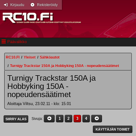
Kirjaudu
Rekisteröidy
Päävalikko
RC10.FI
/
Yleiset
/
Sähköautot
/
Turnigy Trackstar 150A ja Hobbyking 150A - nopeudensäätimet
Turnigy Trackstar 150A ja
Hobbyking 150A -
nopeudensäätimet
Aloittaja Viltsu, 23.02.11 - klo: 15.01
1
2
3
4
Sivuja
SIIRRY ALAS
KÄYTTÄJÄN TOIMET