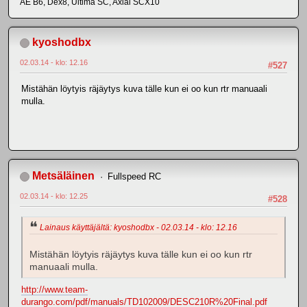
AE B6, Dex8, Ultima SC, Axial SCX10
kyoshodbx
02.03.14 - klo: 12.16
#527
Mistähän löytyis räjäytys kuva tälle kun ei oo kun rtr manuaali
mulla.
Metsäläinen
Fullspeed RC
02.03.14 - klo: 12.25
#528
Lainaus käyttäjältä: kyoshodbx - 02.03.14 - klo: 12.16
Mistähän löytyis räjäytys kuva tälle kun ei oo kun rtr
manuaali mulla.
http://www.team-
durango.com/pdf/manuals/TD102009/DESC210R%20Final.pdf