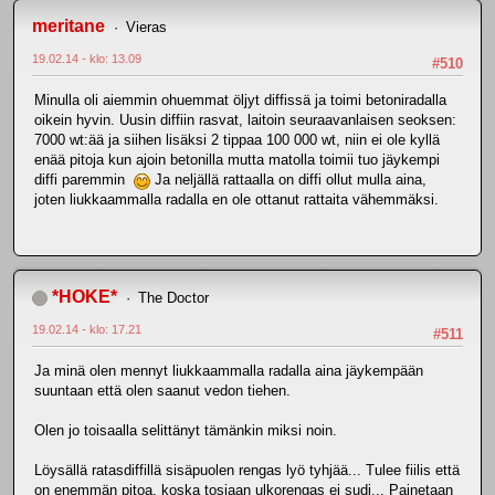
meritane
Vieras
19.02.14 - klo: 13.09
#510
Minulla oli aiemmin ohuemmat öljyt diffissä ja toimi betoniradalla
oikein hyvin. Uusin diffiin rasvat, laitoin seuraavanlaisen seoksen:
7000 wt:ää ja siihen lisäksi 2 tippaa 100 000 wt, niin ei ole kyllä
enää pitoja kun ajoin betonilla mutta matolla toimii tuo jäykempi
diffi paremmin
Ja neljällä rattaalla on diffi ollut mulla aina,
joten liukkaammalla radalla en ole ottanut rattaita vähemmäksi.
*HOKE*
The Doctor
19.02.14 - klo: 17.21
#511
Ja minä olen mennyt liukkaammalla radalla aina jäykempään
suuntaan että olen saanut vedon tiehen.
Olen jo toisaalla selittänyt tämänkin miksi noin.
Löysällä ratasdiffillä sisäpuolen rengas lyö tyhjää... Tulee fiilis että
on enemmän pitoa, koska tosiaan ulkorengas ei sudi... Painetaan