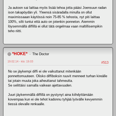
Ja autoon sai laittaa myös lisää tehoa jotta pääsi Joensuun radan
ison takapöydän yli. Yleensä sisäradalla minulla on ollut
maximissaaan käytössä noin 75-85 % tehosta, nyt piti laittaa
100%, silti tuntui että auto on jotenkin ponneton. Aiemmin
löysemmällä diffillä ei ollut tätä ongelmaa vaan maltillisempikin
teho riitti.
*HOKE*
The Doctor
19.02.14 - klo: 19.03
#513
No se jäykempi diffi ei ole vaikuttanut mitenkään
ponnettomuuteen. Olisko diffiboksin ruuvit menneet turhan kireälle
tai jotain muuta joka aiheuttanut tahmeutta.
Se selittäisi samalla vaikean ajettavuuden.
Juuri jäykemmällä diffillä on pystynyt aina kiihdyttämään
kovempaa kun ei ole tehot kadonnu tyhjää lyövälle kevyemmin
tiessä olevalle renkaalle.