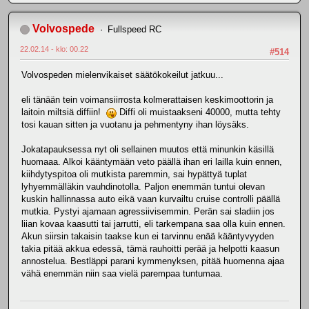
Volvospede
Fullspeed RC
22.02.14 - klo: 00.22
#514
Volvospeden mielenvikaiset säätökokeilut jatkuu...
eli tänään tein voimansiirrosta kolmerattaisen keskimoottorin ja
laitoin miltsiä diffiin!
Diffi oli muistaakseni 40000, mutta tehty
tosi kauan sitten ja vuotanu ja pehmentyny ihan löysäks.
Jokatapauksessa nyt oli sellainen muutos että minunkin käsillä
huomaaa. Alkoi kääntymään veto päällä ihan eri lailla kuin ennen,
kiihdytyspitoa oli mutkista paremmin, sai hypättyä tuplat
lyhyemmälläkin vauhdinotolla. Paljon enemmän tuntui olevan
kuskin hallinnassa auto eikä vaan kurvailtu cruise controlli päällä
mutkia. Pystyi ajamaan agressiivisemmin. Perän sai sladiin jos
liian kovaa kaasutti tai jarrutti, eli tarkempana saa olla kuin ennen.
Akun siirsin takaisin taakse kun ei tarvinnu enää kääntyvyyden
takia pitää akkua edessä, tämä rauhoitti perää ja helpotti kaasun
annostelua. Bestläppi parani kymmenyksen, pitää huomenna ajaa
vähä enemmän niin saa vielä parempaa tuntumaa.