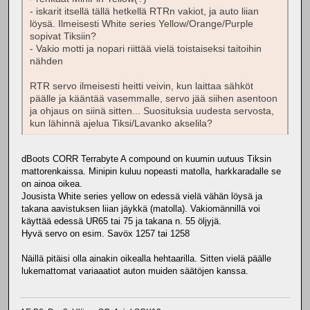
- iskarit itsellä tällä hetkellä RTRn vakiot, ja auto liian
löysä. Ilmeisesti White series Yellow/Orange/Purple
sopivat Tiksiin?
- Vakio motti ja nopari riittää vielä toistaiseksi taitoihin
nähden
RTR servo ilmeisesti heitti veivin, kun laittaa sähköt
päälle ja kääntää vasemmalle, servo jää siihen asentoon
ja ohjaus on siinä sitten... Suosituksia uudesta servosta,
kun lähinnä ajelua Tiksi/Lavanko akselila?
dBoots CORR Terrabyte A compound on kuumin uutuus Tiksin
mattorenkaissa. Minipin kuluu nopeasti matolla, harkkaradalle se
on ainoa oikea.
Jousista White series yellow on edessä vielä vähän löysä ja
takana aavistuksen liian jäykkä (matolla). Vakiomännillä voi
käyttää edessä UR65 tai 75 ja takana n. 55 öljyjä.
Hyvä servo on esim. Savöx 1257 tai 1258
Näillä pitäisi olla ainakin oikealla hehtaarilla. Sitten vielä päälle
lukemattomat variaaatiot auton muiden säätöjen kanssa.