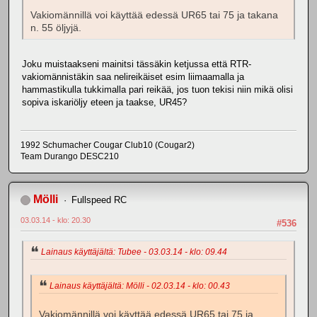
Vakiomännillä voi käyttää edessä UR65 tai 75 ja takana
n. 55 öljyjä.
Joku muistaakseni mainitsi tässäkin ketjussa että RTR-
vakiomännistäkin saa nelireikäiset esim liimaamalla ja
hammastikulla tukkimalla pari reikää, jos tuon tekisi niin mikä olisi
sopiva iskariöljy eteen ja taakse, UR45?
1992 Schumacher Cougar Club10 (Cougar2)
Team Durango DESC210
Mölli
Fullspeed RC
03.03.14 - klo: 20.30
#536
Lainaus käyttäjältä: Tubee - 03.03.14 - klo: 09.44
Lainaus käyttäjältä: Mölli - 02.03.14 - klo: 00.43
Vakiomännillä voi käyttää edessä UR65 tai 75 ja