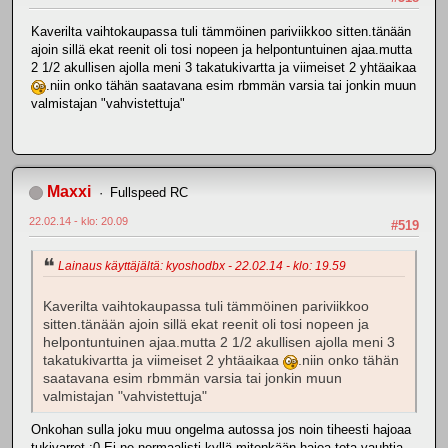
Kaverilta vaihtokaupassa tuli tämmöinen pariviikkoo sitten.tänään
ajoin sillä ekat reenit oli tosi nopeen ja helpontuntuinen ajaa.mutta
2 1/2 akullisen ajolla meni 3 takatukivartta ja viimeiset 2 yhtäaikaa
.niin onko tähän saatavana esim rbmmän varsia tai jonkin muun
valmistajan "vahvistettuja"
Maxxi
Fullspeed RC
22.02.14 - klo: 20.09
#519
Lainaus käyttäjältä: kyoshodbx - 22.02.14 - klo: 19.59
Kaverilta vaihtokaupassa tuli tämmöinen pariviikkoo
sitten.tänään ajoin sillä ekat reenit oli tosi nopeen ja
helpontuntuinen ajaa.mutta 2 1/2 akullisen ajolla meni 3
takatukivartta ja viimeiset 2 yhtäaikaa
.niin onko tähän
saatavana esim rbmmän varsia tai jonkin muun
valmistajan "vahvistettuja"
Onkohan sulla joku muu ongelma autossa jos noin tiheesti hajoaa
tukivarret :0 Ei ne normaalisti kyllä mitenkään hajoa tota vauhtia.