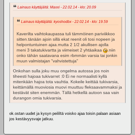
Lainaus käyttäjältä: Maxxi - 22.02.14 - klo: 20.09
Lainaus käyttäjältä: kyoshodbx - 22.02.14 - klo: 19.59
Kaverilta vaihtokaupassa tuli tämmöinen pariviikkoo
sitten.tänään ajoin sillä ekat reenit oli tosi nopeen ja
helpontuntuinen ajaa.mutta 2 1/2 akullisen ajolla
meni 3 takatukivartta ja viimeiset 2 yhtäaikaa
.niin
onko tähän saatavana esim rbmmän varsia tai jonkin
muun valmistajan "vahvistettuja"
Onkohan sulla joku muu ongelma autossa jos noin
tiheesti hajoaa tukivarret :0 Ei ne normaalisti kyllä
mitenkään hajoa tota vauhtia. Kokeile keittää tukivarsia,
keittämällä muoviosia muovi muuttuu fleksaavammaksi ja
kestävät siten enemmän. Tällä hetkellä autoon saa vain
durangon omia tukivarsia.
ok.ostan uudet ja kysyn peililtä voisko ajaa toisin.palaan asiaan
jos kestävyysvaje jatkuu.