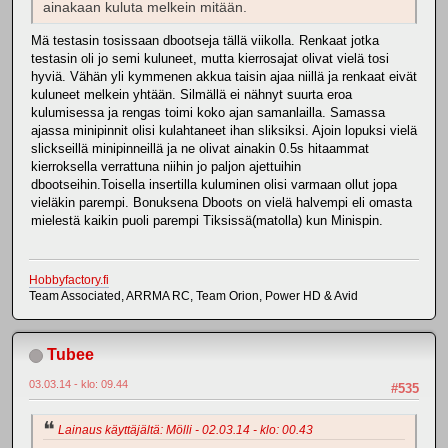
ainakaan kuluta melkein mitään.
Mä testasin tosissaan dbootseja tällä viikolla. Renkaat jotka
testasin oli jo semi kuluneet, mutta kierrosajat olivat vielä tosi
hyviä. Vähän yli kymmenen akkua taisin ajaa niillä ja renkaat eivät
kuluneet melkein yhtään. Silmällä ei nähnyt suurta eroa
kulumisessa ja rengas toimi koko ajan samanlailla. Samassa
ajassa minipinnit olisi kulahtaneet ihan sliksiksi. Ajoin lopuksi vielä
slickseillä minipinneillä ja ne olivat ainakin 0.5s hitaammat
kierroksella verrattuna niihin jo paljon ajettuihin
dbootseihin.Toisella insertilla kuluminen olisi varmaan ollut jopa
vieläkin parempi. Bonuksena Dboots on vielä halvempi eli omasta
mielestä kaikin puoli parempi Tiksissä(matolla) kun Minispin.
Hobbyfactory.fi
Team Associated, ARRMA RC, Team Orion, Power HD & Avid
Tubee
03.03.14 - klo: 09.44
#535
Lainaus käyttäjältä: Mölli - 02.03.14 - klo: 00.43