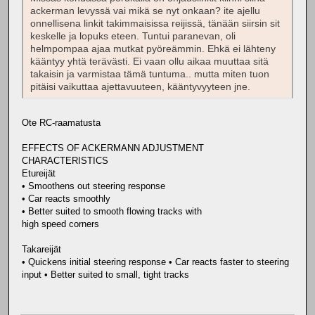
ackerman levyssä vai mikä se nyt onkaan? ite ajellu
onnellisena linkit takimmaisissa reijissä, tänään siirsin sit
keskelle ja lopuks eteen. Tuntui paranevan, oli
helmpompaa ajaa mutkat pyöreämmin. Ehkä ei lähteny
kääntyy yhtä terävästi. Ei vaan ollu aikaa muuttaa sitä
takaisin ja varmistaa tämä tuntuma.. mutta miten tuon
pitäisi vaikuttaa ajettavuuteen, kääntyvyyteen jne.
Ote RC-raamatusta
EFFECTS OF ACKERMANN ADJUSTMENT
CHARACTERISTICS
Etureijät
• Smoothens out steering response
• Car reacts smoothly
• Better suited to smooth flowing tracks with
high speed corners
Takareijät
• Quickens initial steering response • Car reacts faster to steering
input • Better suited to small, tight tracks