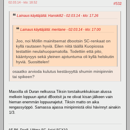
02.03.14 - klo: 18.52
#532
Lainaus käyttäjältä: Hanski82 - 02.03.14 - klo: 17.26
Lainaus käyttäjältä: meritane - 02.03.14 - klo: 17.00
Joo, noi Möllin mainitsemat dbootsin SC-renkaat on
kyllä rautasen hyviä. Eilen niitä täällä Kuopiossa
testattiin neulahuopamatolla. Todettiin että pito,
kääntyvyys sekä yleinen ajotuntuma oli kyllä helskutin
hyviä. Suosittelen!
osaatko arvioda kulutus kestävyyttä shumin minipinniin
tai spikeen?
Maxxilla oli Duran nelkussa Tiksin torstaikunkkukisan alussa
melkein loppuun ajetut dBootsit ja ne olivat kisan jälkeen vain
hieman enemmän loppuunajetut. Tiksin matto on aika
rengassyöppö. Samassa ajassa minipinnistä olisi hävinnyt ainakin
1/3.
AE B6, Dex8, Ultima SC, Axial SCX10