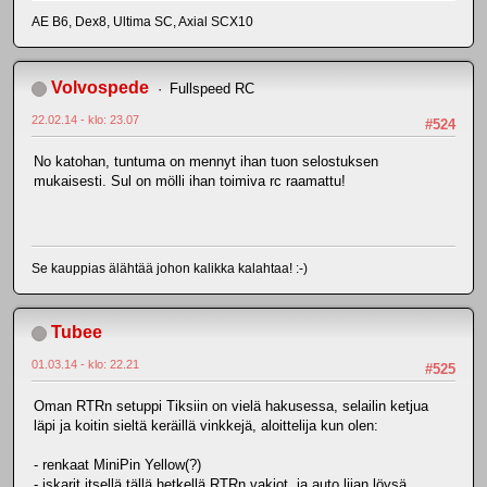
AE B6, Dex8, Ultima SC, Axial SCX10
Volvospede
Fullspeed RC
22.02.14 - klo: 23.07
#524
No katohan, tuntuma on mennyt ihan tuon selostuksen
mukaisesti. Sul on mölli ihan toimiva rc raamattu!
Se kauppias älähtää johon kalikka kalahtaa! :-)
Tubee
01.03.14 - klo: 22.21
#525
Oman RTRn setuppi Tiksiin on vielä hakusessa, selailin ketjua
läpi ja koitin sieltä keräillä vinkkejä, aloittelija kun olen:
- renkaat MiniPin Yellow(?)
- iskarit itsellä tällä hetkellä RTRn vakiot, ja auto liian löysä.