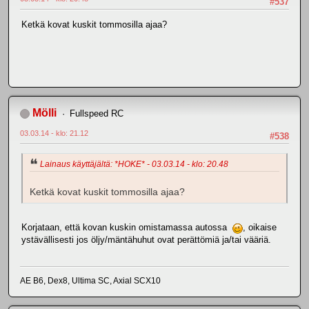
#537
Ketkä kovat kuskit tommosilla ajaa?
Mölli
Fullspeed RC
03.03.14 - klo: 21.12
#538
Lainaus käyttäjältä: *HOKE* - 03.03.14 - klo: 20.48
Ketkä kovat kuskit tommosilla ajaa?
Korjataan, että kovan kuskin omistamassa autossa
, oikaise
ystävällisesti jos öljy/mäntähuhut ovat perättömiä ja/tai vääriä.
AE B6, Dex8, Ultima SC, Axial SCX10