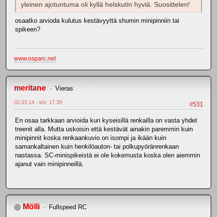
yleinen ajotuntuma oli kyllä helskutin hyviä. Suosittelen!
osaatko arvioda kulutus kestävyyttä shumin minipinniin tai
spikeen?
www.osparc.net
meritane
Vieras
02.03.14 - klo: 17.39
#531
En osaa tarkkaan arvioida kun kyseisillä renkailla on vasta yhdet
treenit alla. Mutta uskoisin että kestävät ainakin paremmin kuin
minipinnit koska renkaankuvio on isompi ja ikään kuin
samankaltainen kuin henkilöauton- tai polkupyöränrenkaan
nastassa. SC-minispikeistä ei ole kokemusta koska olen aiemmin
ajanut vain minipinneillä.
Mölli
Fullspeed RC