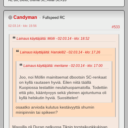
Candyman
Fullspeed RC
02.03.14 - klo: 19.56
#533
Lainaus käyttäjältä: Mölli - 02.03.14 - klo: 18.52
Lainaus käyttäjältä: Hanski82 - 02.03.14 - klo: 17.26
Lainaus käyttäjältä: meritane - 02.03.14 - klo: 17.00
Joo, noi Möllin mainitsemat dbootsin SC-renkaat
on kyllä rautasen hyviä. Eilen niitä täällä
Kuopiossa testattiin neulahuopamatolla. Todettiin
että pito, kääntyvyys sekä yleinen ajotuntuma oli
kyllä helskutin hyviä. Suosittelen!
osaatko arvioda kulutus kestävyyttä shumin
minipinniin tai spikeen?
Maxxilla oli Duran nelkussa Tiksin torstaikunkkukisan