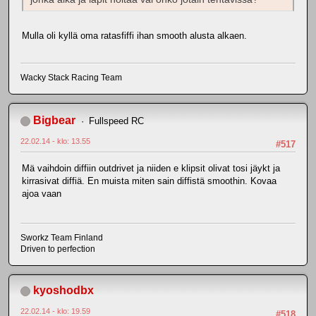
Mulla oli kyllä oma ratasfiffi ihan smooth alusta alkaen.
Wacky Stack Racing Team
Bigbear
Fullspeed RC
22.02.14 - klo: 13.55
#517
Mä vaihdoin diffiin outdrivet ja niiden e klipsit olivat tosi jäykt ja
kirrasivat diffiä. En muista miten sain diffistä smoothin. Kovaa
ajoa vaan
Sworkz Team Finland
Driven to perfection
kyoshodbx
22.02.14 - klo: 19.59
#518