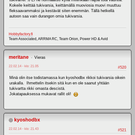
Kokeile keittää tukivarsia, keittämällä muoviosia muovi muuttuu
fleksaavammaksi ja kestävät siten enemmän. Tällä hetkellä
autoon saa vain durangon omia tukivarsia.
Hobbyfactory.fi
Team Associated, ARRMA RC, Team Orion, Power HD & Avid
meritane
Vieras
22.02.14 - klo: 21.05
#520
Minä olin itse todistamassa kun kyoshodbx rikkoi tukivarsia oikein
urakalla. Ihmettelin itsekin sitä kun en ole saanut yhtään
tukivartta rikki omasta descistä.
Jokatapauksessa mukavat rallit oli!
kyoshodbx
22.02.14 - klo: 21.43
#521