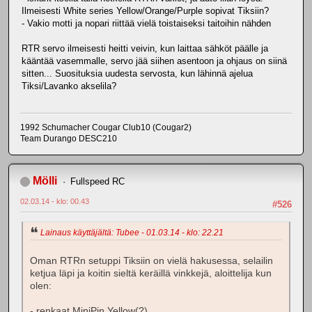
Ilmeisesti White series Yellow/Orange/Purple sopivat Tiksiin?
- Vakio motti ja nopari riittää vielä toistaiseksi taitoihin nähden
RTR servo ilmeisesti heitti veivin, kun laittaa sähköt päälle ja
kääntää vasemmalle, servo jää siihen asentoon ja ohjaus on siinä
sitten... Suosituksia uudesta servosta, kun lähinnä ajelua
Tiksi/Lavanko akselila?
1992 Schumacher Cougar Club10 (Cougar2)
Team Durango DESC210
Mölli
Fullspeed RC
02.03.14 - klo: 00.43
#526
Lainaus käyttäjältä: Tubee - 01.03.14 - klo: 22.21
Oman RTRn setuppi Tiksiin on vielä hakusessa, selailin
ketjua läpi ja koitin sieltä keräillä vinkkejä, aloittelija kun
olen:
- renkaat MiniPin Yellow(?)