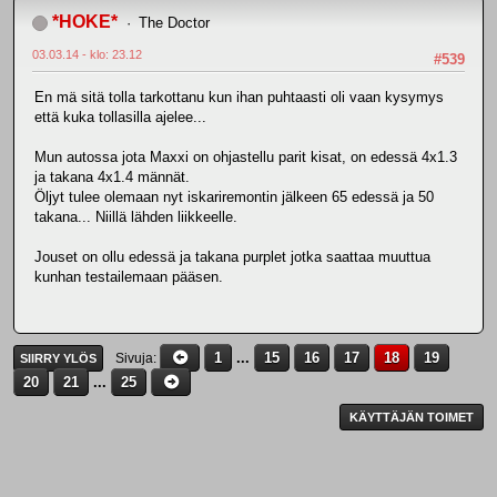
*HOKE*
The Doctor
03.03.14 - klo: 23.12
#539
En mä sitä tolla tarkottanu kun ihan puhtaasti oli vaan kysymys
että kuka tollasilla ajelee...
Mun autossa jota Maxxi on ohjastellu parit kisat, on edessä 4x1.3
ja takana 4x1.4 männät.
Öljyt tulee olemaan nyt iskariremontin jälkeen 65 edessä ja 50
takana... Niillä lähden liikkeelle.
Jouset on ollu edessä ja takana purplet jotka saattaa muuttua
kunhan testailemaan pääsen.
1
...
15
16
17
18
19
Sivuja
SIIRRY YLÖS
20
21
...
25
KÄYTTÄJÄN TOIMET