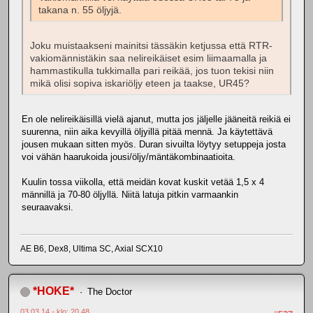
takana n. 55 öljyjä.
Joku muistaakseni mainitsi tässäkin ketjussa että RTR-
vakiomännistäkin saa nelireikäiset esim liimaamalla ja
hammastikulla tukkimalla pari reikää, jos tuon tekisi niin
mikä olisi sopiva iskariöljy eteen ja taakse, UR45?
En ole nelireikäisillä vielä ajanut, mutta jos jäljelle jääneitä reikiä ei
suurenna, niin aika kevyillä öljyillä pitää mennä. Ja käytettävä
jousen mukaan sitten myös. Duran sivuilta löytyy setuppeja josta
voi vähän haarukoida jousi/öljy/mäntäkombinaatioita.
Kuulin tossa viikolla, että meidän kovat kuskit vetää 1,5 x 4
männillä ja 70-80 öljyllä. Niitä latuja pitkin varmaankin
seuraavaksi.
AE B6, Dex8, Ultima SC, Axial SCX10
*HOKE*
The Doctor
03.03.14 - klo: 20.48