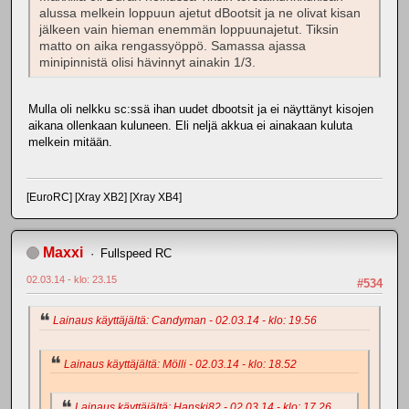
alussa melkein loppuun ajetut dBootsit ja ne olivat kisan
jälkeen vain hieman enemmän loppuunajetut. Tiksin
matto on aika rengassyöppö. Samassa ajassa
minipinnistä olisi hävinnyt ainakin 1/3.
Mulla oli nelkku sc:ssä ihan uudet dbootsit ja ei näyttänyt kisojen
aikana ollenkaan kuluneen. Eli neljä akkua ei ainakaan kuluta
melkein mitään.
[EuroRC] [Xray XB2] [Xray XB4]
Maxxi
Fullspeed RC
02.03.14 - klo: 23.15
#534
Lainaus käyttäjältä: Candyman - 02.03.14 - klo: 19.56
Lainaus käyttäjältä: Mölli - 02.03.14 - klo: 18.52
Lainaus käyttäjältä: Hanski82 - 02.03.14 - klo: 17.26