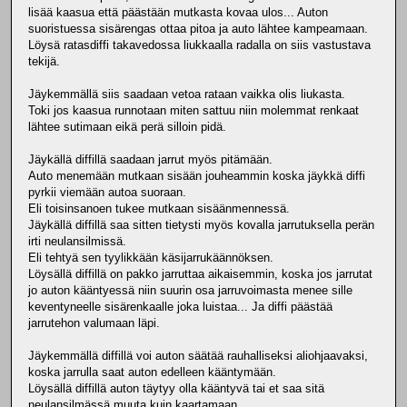
lisää kaasua että päästään mutkasta kovaa ulos... Auton
suoristuessa sisärengas ottaa pitoa ja auto lähtee kampeamaan.
Löysä ratasdiffi takavedossa liukkaalla radalla on siis vastustava
tekijä.
Jäykemmällä siis saadaan vetoa rataan vaikka olis liukasta.
Toki jos kaasua runnotaan miten sattuu niin molemmat renkaat
lähtee sutimaan eikä perä silloin pidä.
Jäykällä diffillä saadaan jarrut myös pitämään.
Auto menemään mutkaan sisään jouheammin koska jäykkä diffi
pyrkii viemään autoa suoraan.
Eli toisinsanoen tukee mutkaan sisäänmennessä.
Jäykällä diffillä saa sitten tietysti myös kovalla jarrutuksella perän
irti neulansilmissä.
Eli tehtyä sen tyylikkään käsijarrukäännöksen.
Löysällä diffillä on pakko jarruttaa aikaisemmin, koska jos jarrutat
jo auton kääntyessä niin suurin osa jarruvoimasta menee sille
keventyneelle sisärenkaalle joka luistaa... Ja diffi päästää
jarrutehon valumaan läpi.
Jäykemmällä diffillä voi auton säätää rauhalliseksi aliohjaavaksi,
koska jarrulla saat auton edelleen kääntymään.
Löysällä diffillä auton täytyy olla kääntyvä tai et saa sitä
neulansilmässä muuta kuin kaartamaan.