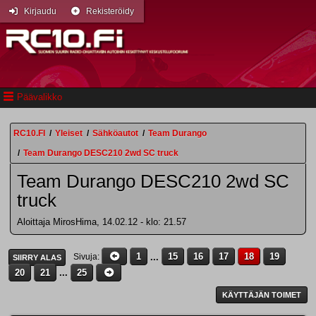
Kirjaudu
Rekisteröidy
Päävalikko
RC10.FI
/
Yleiset
/
Sähköautot
/
Team Durango
/
Team Durango DESC210 2wd SC truck
Team Durango DESC210 2wd SC
truck
Aloittaja MirosHima, 14.02.12 - klo: 21.57
1
...
15
16
17
18
19
Sivuja
SIIRRY ALAS
20
21
...
25
KÄYTTÄJÄN TOIMET