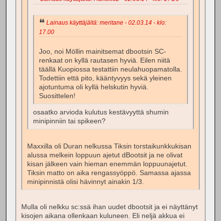
Lainaus käyttäjältä: meritane - 02.03.14 - klo:
17.00
Joo, noi Möllin mainitsemat dbootsin SC-
renkaat on kyllä rautasen hyviä. Eilen niitä
täällä Kuopiossa testattiin neulahuopamatolla.
Todettiin että pito, kääntyvyys sekä yleinen
ajotuntuma oli kyllä helskutin hyviä.
Suosittelen!
osaatko arvioda kulutus kestävyyttä shumin
minipinniin tai spikeen?
Maxxilla oli Duran nelkussa Tiksin torstaikunkkukisan
alussa melkein loppuun ajetut dBootsit ja ne olivat
kisan jälkeen vain hieman enemmän loppuunajetut.
Tiksin matto on aika rengassyöppö. Samassa ajassa
minipinnistä olisi hävinnyt ainakin 1/3.
Mulla oli nelkku sc:ssä ihan uudet dbootsit ja ei näyttänyt
kisojen aikana ollenkaan kuluneen. Eli neljä akkua ei