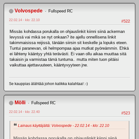
Volvospede
Fullspeed RC
22.02.14 - klo: 22.10
#522
Missäs kohdassa porukalla on ohjauslinkit kiinni siinä ackerman
levyssä vai mikä se nyt onkaan? ite ajellu onnellisena linkit
takimmaisissa reijissä, tänään siirsin sit keskelle ja lopuks eteen.
Tuntui paranevan, oli helmpompaa ajaa mutkat pyöreämmin. Ehkä
ei lähteny kääntyy yhtä terävästi. Ei vaan ollu aikaa muuttaa sitä
takaisin ja varmistaa tämä tuntuma.. mutta miten tuon pitäisi
vaikuttaa ajettavuuteen, kääntyvyyteen jne.
Se kauppias älähtää johon kalikka kalahtaa! :-)
Mölli
Fullspeed RC
22.02.14 - klo: 22.40
#523
Lainaus käyttäjältä: Volvospede - 22.02.14 - klo: 22.10
Missäs kohdassa porukalla on ohjauslinkit kiinni siinä