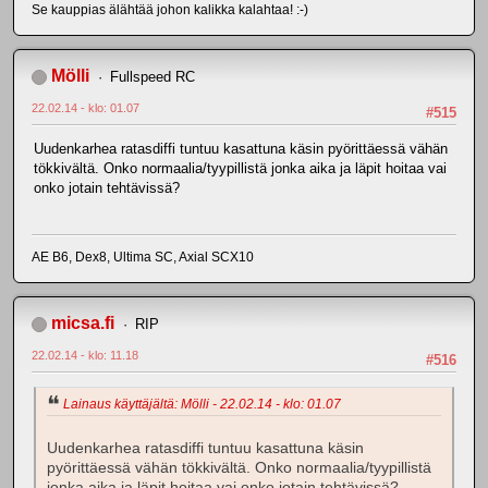
Se kauppias älähtää johon kalikka kalahtaa! :-)
Mölli
Fullspeed RC
22.02.14 - klo: 01.07
#515
Uudenkarhea ratasdiffi tuntuu kasattuna käsin pyörittäessä vähän
tökkivältä. Onko normaalia/tyypillistä jonka aika ja läpit hoitaa vai
onko jotain tehtävissä?
AE B6, Dex8, Ultima SC, Axial SCX10
micsa.fi
RIP
22.02.14 - klo: 11.18
#516
Lainaus käyttäjältä: Mölli - 22.02.14 - klo: 01.07
Uudenkarhea ratasdiffi tuntuu kasattuna käsin
pyörittäessä vähän tökkivältä. Onko normaalia/tyypillistä
jonka aika ja läpit hoitaa vai onko jotain tehtävissä?