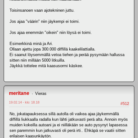
Toisinsanoen vaan ajotekninen juttu.
Jos ajaa "väärin" niin jäykempi ei toimi.
Jos ajaa enemmän "oikein" niin löysä ei toimi.
Esimerkkinä minä ja Ari.
Ollaan ajettu jopa 300.000 diffillä kaakelilattialla.
Ei saanut löysemmällä vetoa tiehen ja perää pysymään hallussa
sitten niin millään 5000 litkuilla.
Jäykkä tottelee mitä kaasusormi käskee.
meritane
Vieras
19.02.14 - klo: 18.18
#512
No, jokatapauksessa sillä autolla oli vaikea ajaa jäykemmällä
diffillä liukkaalla radalla kun lähti jatkuvasti perä alta. Annoin myös
muiden kokeilla autoani ja ei niilläkään se auto pysynyt lapasessa
sen paremmin kun jatkuvasti oli perä irti.. Ehkäpä se vaatii sitten
erilaisen kaasunkäytön.