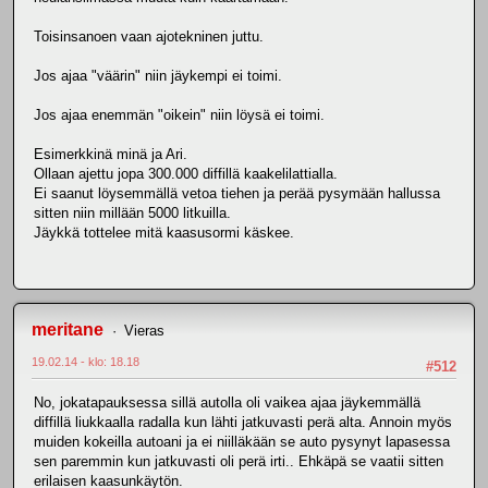
Toisinsanoen vaan ajotekninen juttu.
Jos ajaa "väärin" niin jäykempi ei toimi.
Jos ajaa enemmän "oikein" niin löysä ei toimi.
Esimerkkinä minä ja Ari.
Ollaan ajettu jopa 300.000 diffillä kaakelilattialla.
Ei saanut löysemmällä vetoa tiehen ja perää pysymään hallussa
sitten niin millään 5000 litkuilla.
Jäykkä tottelee mitä kaasusormi käskee.
meritane
Vieras
19.02.14 - klo: 18.18
#512
No, jokatapauksessa sillä autolla oli vaikea ajaa jäykemmällä
diffillä liukkaalla radalla kun lähti jatkuvasti perä alta. Annoin myös
muiden kokeilla autoani ja ei niilläkään se auto pysynyt lapasessa
sen paremmin kun jatkuvasti oli perä irti.. Ehkäpä se vaatii sitten
erilaisen kaasunkäytön.