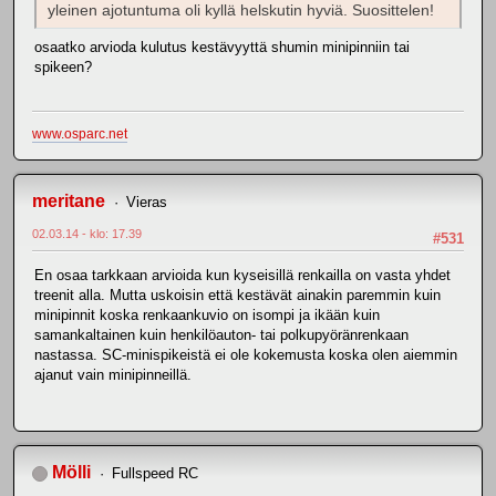
yleinen ajotuntuma oli kyllä helskutin hyviä. Suosittelen!
osaatko arvioda kulutus kestävyyttä shumin minipinniin tai
spikeen?
www.osparc.net
meritane
Vieras
02.03.14 - klo: 17.39
#531
En osaa tarkkaan arvioida kun kyseisillä renkailla on vasta yhdet
treenit alla. Mutta uskoisin että kestävät ainakin paremmin kuin
minipinnit koska renkaankuvio on isompi ja ikään kuin
samankaltainen kuin henkilöauton- tai polkupyöränrenkaan
nastassa. SC-minispikeistä ei ole kokemusta koska olen aiemmin
ajanut vain minipinneillä.
Mölli
Fullspeed RC