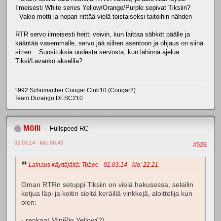
Ilmeisesti White series Yellow/Orange/Purple sopivat Tiksiin?
- Vakio motti ja nopari riittää vielä toistaiseksi taitoihin nähden
RTR servo ilmeisesti heitti veivin, kun laittaa sähköt päälle ja
kääntää vasemmalle, servo jää siihen asentoon ja ohjaus on siinä
sitten... Suosituksia uudesta servosta, kun lähinnä ajelua
Tiksi/Lavanko akselila?
1992 Schumacher Cougar Club10 (Cougar2)
Team Durango DESC210
Mölli
Fullspeed RC
02.03.14 - klo: 00.43
#526
Lainaus käyttäjältä: Tubee - 01.03.14 - klo: 22.21
Oman RTRn setuppi Tiksiin on vielä hakusessa, selailin
ketjua läpi ja koitin sieltä keräillä vinkkejä, aloittelija kun
olen:
- renkaat MiniPin Yellow(?)