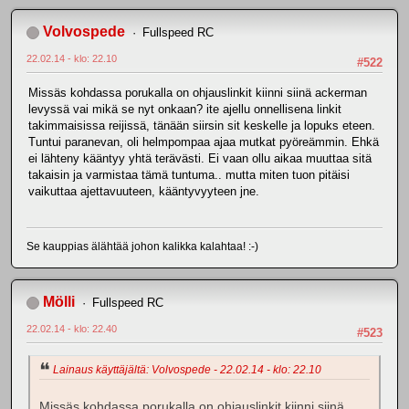
Volvospede
Fullspeed RC
22.02.14 - klo: 22.10
#522
Missäs kohdassa porukalla on ohjauslinkit kiinni siinä ackerman
levyssä vai mikä se nyt onkaan? ite ajellu onnellisena linkit
takimmaisissa reijissä, tänään siirsin sit keskelle ja lopuks eteen.
Tuntui paranevan, oli helmpompaa ajaa mutkat pyöreämmin. Ehkä
ei lähteny kääntyy yhtä terävästi. Ei vaan ollu aikaa muuttaa sitä
takaisin ja varmistaa tämä tuntuma.. mutta miten tuon pitäisi
vaikuttaa ajettavuuteen, kääntyvyyteen jne.
Se kauppias älähtää johon kalikka kalahtaa! :-)
Mölli
Fullspeed RC
22.02.14 - klo: 22.40
#523
Lainaus käyttäjältä: Volvospede - 22.02.14 - klo: 22.10
Missäs kohdassa porukalla on ohjauslinkit kiinni siinä