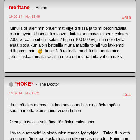
meritane
Vieras
19.02.14 - klo: 13.09
#510
Minulla oli aiemmin ohuemmat öljyt diffissä ja toimi betoniradalla
oikein hyvin. Uusin diffiin rasvat, laitoin seuraavanlaisen seoksen:
7000 wt:ää ja siihen lisäksi 2 tippaa 100 000 wt, niin ei ole kyllä
enää pitoja kun ajoin betonilla mutta matolla toimii tuo jäykempi
diffi paremmin
Ja neljällä rattaalla on diffi ollut mulla aina,
joten liukkaammalla radalla en ole ottanut rattaita vähemmäksi.
*HOKE*
The Doctor
19.02.14 - klo: 17.21
#511
Ja minä olen mennyt liukkaammalla radalla aina jäykempään
suuntaan että olen saanut vedon tiehen.
Olen jo toisaalla selittänyt tämänkin miksi noin.
Löysällä ratasdiffillä sisäpuolen rengas lyö tyhjää... Tulee fiilis että
on enemmän pitoa, koska tosiaan ulkorengas ei sudi... Painetaan