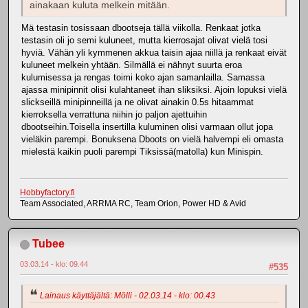
ainakaan kuluta melkein mitään.
Mä testasin tosissaan dbootseja tällä viikolla. Renkaat jotka
testasin oli jo semi kuluneet, mutta kierrosajat olivat vielä tosi
hyviä. Vähän yli kymmenen akkua taisin ajaa niillä ja renkaat eivät
kuluneet melkein yhtään. Silmällä ei nähnyt suurta eroa
kulumisessa ja rengas toimi koko ajan samanlailla. Samassa
ajassa minipinnit olisi kulahtaneet ihan sliksiksi. Ajoin lopuksi vielä
slickseillä minipinneillä ja ne olivat ainakin 0.5s hitaammat
kierroksella verrattuna niihin jo paljon ajettuihin
dbootseihin.Toisella insertilla kuluminen olisi varmaan ollut jopa
vieläkin parempi. Bonuksena Dboots on vielä halvempi eli omasta
mielestä kaikin puoli parempi Tiksissä(matolla) kun Minispin.
Hobbyfactory.fi
Team Associated, ARRMA RC, Team Orion, Power HD & Avid
Tubee
03.03.14 - klo: 09.44
#535
Lainaus käyttäjältä: Mölli - 02.03.14 - klo: 00.43