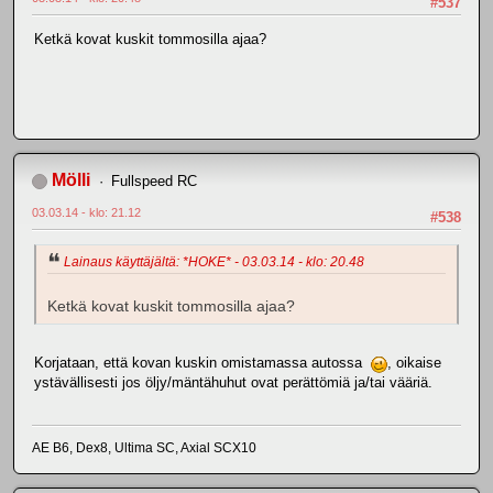
#537
Ketkä kovat kuskit tommosilla ajaa?
Mölli
Fullspeed RC
03.03.14 - klo: 21.12
#538
Lainaus käyttäjältä: *HOKE* - 03.03.14 - klo: 20.48
Ketkä kovat kuskit tommosilla ajaa?
Korjataan, että kovan kuskin omistamassa autossa
, oikaise
ystävällisesti jos öljy/mäntähuhut ovat perättömiä ja/tai vääriä.
AE B6, Dex8, Ultima SC, Axial SCX10