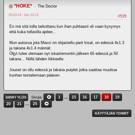
*HOKE*
The Doctor
03.03.14 - klo: 23.12
#539
En mä sitä tolla tarkottanu kun ihan puhtaasti oli vaan kysymys
että kuka tollasilla ajelee...
Mun autossa jota Maxxi on ohjastellu parit kisat, on edessä 4x1.3
ja takana 4x1.4 männät.
Öljyt tulee olemaan nyt iskariremontin jälkeen 65 edessä ja 50
takana... Niillä lähden liikkeelle.
Jouset on ollu edessä ja takana purplet jotka saattaa muuttua
kunhan testailemaan pääsen.
1
...
15
16
17
18
19
Sivuja
SIIRRY YLÖS
20
21
...
25
KÄYTTÄJÄN TOIMET