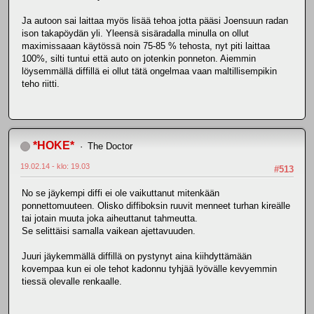
Ja autoon sai laittaa myös lisää tehoa jotta pääsi Joensuun radan
ison takapöydän yli. Yleensä sisäradalla minulla on ollut
maximissaaan käytössä noin 75-85 % tehosta, nyt piti laittaa
100%, silti tuntui että auto on jotenkin ponneton. Aiemmin
löysemmällä diffillä ei ollut tätä ongelmaa vaan maltillisempikin
teho riitti.
*HOKE*
The Doctor
19.02.14 - klo: 19.03
#513
No se jäykempi diffi ei ole vaikuttanut mitenkään
ponnettomuuteen. Olisko diffiboksin ruuvit menneet turhan kireälle
tai jotain muuta joka aiheuttanut tahmeutta.
Se selittäisi samalla vaikean ajettavuuden.
Juuri jäykemmällä diffillä on pystynyt aina kiihdyttämään
kovempaa kun ei ole tehot kadonnu tyhjää lyövälle kevyemmin
tiessä olevalle renkaalle.