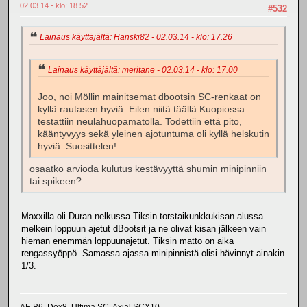
02.03.14 - klo: 18.52
#532
Lainaus käyttäjältä: Hanski82 - 02.03.14 - klo: 17.26
Lainaus käyttäjältä: meritane - 02.03.14 - klo: 17.00
Joo, noi Möllin mainitsemat dbootsin SC-renkaat on
kyllä rautasen hyviä. Eilen niitä täällä Kuopiossa
testattiin neulahuopamatolla. Todettiin että pito,
kääntyvyys sekä yleinen ajotuntuma oli kyllä helskutin
hyviä. Suosittelen!
osaatko arvioda kulutus kestävyyttä shumin minipinniin
tai spikeen?
Maxxilla oli Duran nelkussa Tiksin torstaikunkkukisan alussa
melkein loppuun ajetut dBootsit ja ne olivat kisan jälkeen vain
hieman enemmän loppuunajetut. Tiksin matto on aika
rengassyöppö. Samassa ajassa minipinnistä olisi hävinnyt ainakin
1/3.
AE B6, Dex8, Ultima SC, Axial SCX10