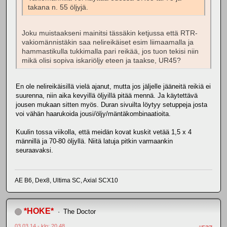
takana n. 55 öljyjä.
Joku muistaakseni mainitsi tässäkin ketjussa että RTR-
vakiomännistäkin saa nelireikäiset esim liimaamalla ja
hammastikulla tukkimalla pari reikää, jos tuon tekisi niin
mikä olisi sopiva iskariöljy eteen ja taakse, UR45?
En ole nelireikäisillä vielä ajanut, mutta jos jäljelle jääneitä reikiä ei
suurenna, niin aika kevyillä öljyillä pitää mennä. Ja käytettävä
jousen mukaan sitten myös. Duran sivuilta löytyy setuppeja josta
voi vähän haarukoida jousi/öljy/mäntäkombinaatioita.
Kuulin tossa viikolla, että meidän kovat kuskit vetää 1,5 x 4
männillä ja 70-80 öljyllä. Niitä latuja pitkin varmaankin
seuraavaksi.
AE B6, Dex8, Ultima SC, Axial SCX10
*HOKE*
The Doctor
03.03.14 - klo: 20.48