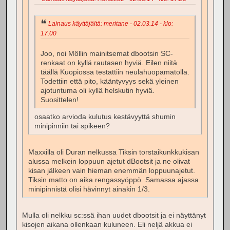
Lainaus käyttäjältä: meritane - 02.03.14 - klo:
17.00
Joo, noi Möllin mainitsemat dbootsin SC-
renkaat on kyllä rautasen hyviä. Eilen niitä
täällä Kuopiossa testattiin neulahuopamatolla.
Todettiin että pito, kääntyvyys sekä yleinen
ajotuntuma oli kyllä helskutin hyviä.
Suosittelen!
osaatko arvioda kulutus kestävyyttä shumin
minipinniin tai spikeen?
Maxxilla oli Duran nelkussa Tiksin torstaikunkkukisan
alussa melkein loppuun ajetut dBootsit ja ne olivat
kisan jälkeen vain hieman enemmän loppuunajetut.
Tiksin matto on aika rengassyöppö. Samassa ajassa
minipinnistä olisi hävinnyt ainakin 1/3.
Mulla oli nelkku sc:ssä ihan uudet dbootsit ja ei näyttänyt
kisojen aikana ollenkaan kuluneen. Eli neljä akkua ei