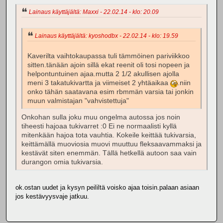
Lainaus käyttäjältä: Maxxi - 22.02.14 - klo: 20.09
Lainaus käyttäjältä: kyoshodbx - 22.02.14 - klo: 19.59
Kaverilta vaihtokaupassa tuli tämmöinen pariviikkoo
sitten.tänään ajoin sillä ekat reenit oli tosi nopeen ja
helpontuntuinen ajaa.mutta 2 1/2 akullisen ajolla
meni 3 takatukivartta ja viimeiset 2 yhtäaikaa
.niin
onko tähän saatavana esim rbmmän varsia tai jonkin
muun valmistajan "vahvistettuja"
Onkohan sulla joku muu ongelma autossa jos noin
tiheesti hajoaa tukivarret :0 Ei ne normaalisti kyllä
mitenkään hajoa tota vauhtia. Kokeile keittää tukivarsia,
keittämällä muoviosia muovi muuttuu fleksaavammaksi ja
kestävät siten enemmän. Tällä hetkellä autoon saa vain
durangon omia tukivarsia.
ok.ostan uudet ja kysyn peililtä voisko ajaa toisin.palaan asiaan
jos kestävyysvaje jatkuu.