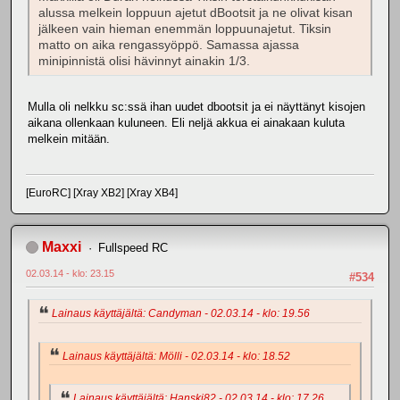
alussa melkein loppuun ajetut dBootsit ja ne olivat kisan
jälkeen vain hieman enemmän loppuunajetut. Tiksin
matto on aika rengassyöppö. Samassa ajassa
minipinnistä olisi hävinnyt ainakin 1/3.
Mulla oli nelkku sc:ssä ihan uudet dbootsit ja ei näyttänyt kisojen
aikana ollenkaan kuluneen. Eli neljä akkua ei ainakaan kuluta
melkein mitään.
[EuroRC] [Xray XB2] [Xray XB4]
Maxxi
Fullspeed RC
02.03.14 - klo: 23.15
#534
Lainaus käyttäjältä: Candyman - 02.03.14 - klo: 19.56
Lainaus käyttäjältä: Mölli - 02.03.14 - klo: 18.52
Lainaus käyttäjältä: Hanski82 - 02.03.14 - klo: 17.26