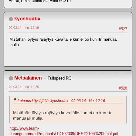
AE B6, Dex8, Ultima SC, Axial SCX10
kyoshodbx
02.03.14 - klo: 12.16
#527
Mistähän löytyis räjäytys kuva tälle kun ei oo kun rtr manuaali
mulla.
Metsäläinen
Fullspeed RC
02.03.14 - klo: 12.25
#528
Lainaus käyttäjältä: kyoshodbx - 02.03.14 - klo: 12.16
Mistähän löytyis räjäytys kuva tälle kun ei oo kun rtr
manuaali mulla.
http://www.team-
durango.com/pdf/manuals/TD102009/DESC210R%20Final.pdf