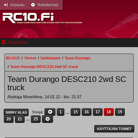
Kirjaudu
Rekisteröidy
Päävalikko
RC10.FI
/
Yleiset
/
Sähköautot
/
Team Durango
/
Team Durango DESC210 2wd SC truck
Team Durango DESC210 2wd SC
truck
Aloittaja MirosHima, 14.02.12 - klo: 21.57
1
...
15
16
17
18
19
Sivuja
SIIRRY ALAS
20
21
...
25
KÄYTTÄJÄN TOIMET