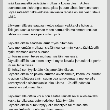
lisää kaasua että päästään mutkasta kovaa ulos... Auton
suoristuessa sisärengas ottaa pitoa ja auto lähtee kampeamaan.
Löysä ratasdiffi takavedossa liukkaalla radalla on siis vastustava
tekijä.
Jäykemmällä siis saadaan vetoa rataan vaikka olis liukasta.
Toki jos kaasua runnotaan miten sattuu niin molemmat renkaat
lähtee sutimaan eikä perä silloin pidä.
Jäykällä diffillä saadaan jarrut myös pitämään.
Auto menemään mutkaan sisään jouheammin koska jäykkä diffi
pyrkii viemään autoa suoraan.
Eli toisinsanoen tukee mutkaan sisäänmennessä.
Jäykällä diffillä saa sitten tietysti myös kovalla jarrutuksella perän
irti neulansilmissä.
Eli tehtyä sen tyylikkään käsijarrukäännöksen.
Löysällä diffillä on pakko jarruttaa aikaisemmin, koska jos jarrutat
jo auton kääntyessä niin suurin osa jarruvoimasta menee sille
keventyneelle sisärenkaalle joka luistaa... Ja diffi päästää
jarrutehon valumaan läpi.
Jäykemmällä diffillä voi auton säätää rauhalliseksi aliohjaavaksi,
koska jarrulla saat auton edelleen kääntymään.
Löysällä diffillä auton täytyy olla kääntyvä tai et saa sitä
neulansilmässä muuta kuin kaartamaan.