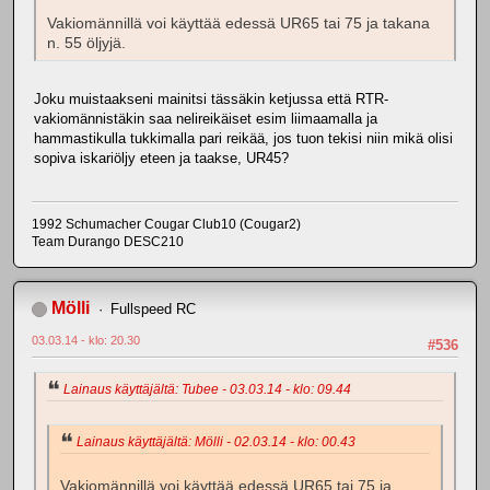
Vakiomännillä voi käyttää edessä UR65 tai 75 ja takana
n. 55 öljyjä.
Joku muistaakseni mainitsi tässäkin ketjussa että RTR-
vakiomännistäkin saa nelireikäiset esim liimaamalla ja
hammastikulla tukkimalla pari reikää, jos tuon tekisi niin mikä olisi
sopiva iskariöljy eteen ja taakse, UR45?
1992 Schumacher Cougar Club10 (Cougar2)
Team Durango DESC210
Mölli
Fullspeed RC
03.03.14 - klo: 20.30
#536
Lainaus käyttäjältä: Tubee - 03.03.14 - klo: 09.44
Lainaus käyttäjältä: Mölli - 02.03.14 - klo: 00.43
Vakiomännillä voi käyttää edessä UR65 tai 75 ja