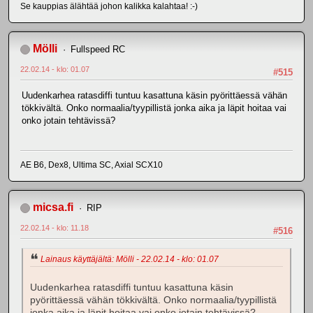
Se kauppias älähtää johon kalikka kalahtaa! :-)
Mölli
Fullspeed RC
22.02.14 - klo: 01.07
#515
Uudenkarhea ratasdiffi tuntuu kasattuna käsin pyörittäessä vähän
tökkivältä. Onko normaalia/tyypillistä jonka aika ja läpit hoitaa vai
onko jotain tehtävissä?
AE B6, Dex8, Ultima SC, Axial SCX10
micsa.fi
RIP
22.02.14 - klo: 11.18
#516
Lainaus käyttäjältä: Mölli - 22.02.14 - klo: 01.07
Uudenkarhea ratasdiffi tuntuu kasattuna käsin
pyörittäessä vähän tökkivältä. Onko normaalia/tyypillistä
jonka aika ja läpit hoitaa vai onko jotain tehtävissä?