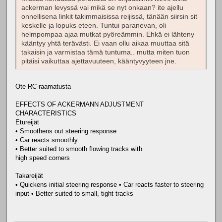
ackerman levyssä vai mikä se nyt onkaan? ite ajellu
onnellisena linkit takimmaisissa reijissä, tänään siirsin sit
keskelle ja lopuks eteen. Tuntui paranevan, oli
helmpompaa ajaa mutkat pyöreämmin. Ehkä ei lähteny
kääntyy yhtä terävästi. Ei vaan ollu aikaa muuttaa sitä
takaisin ja varmistaa tämä tuntuma.. mutta miten tuon
pitäisi vaikuttaa ajettavuuteen, kääntyvyyteen jne.
Ote RC-raamatusta
EFFECTS OF ACKERMANN ADJUSTMENT
CHARACTERISTICS
Etureijät
• Smoothens out steering response
• Car reacts smoothly
• Better suited to smooth flowing tracks with
high speed corners
Takareijät
• Quickens initial steering response • Car reacts faster to steering
input • Better suited to small, tight tracks