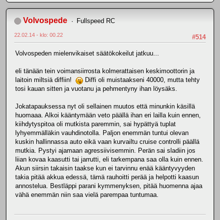
Volvospede
Fullspeed RC
22.02.14 - klo: 00.22
#514
Volvospeden mielenvikaiset säätökokeilut jatkuu...
eli tänään tein voimansiirrosta kolmerattaisen keskimoottorin ja
laitoin miltsiä diffiin!
Diffi oli muistaakseni 40000, mutta tehty
tosi kauan sitten ja vuotanu ja pehmentyny ihan löysäks.
Jokatapauksessa nyt oli sellainen muutos että minunkin käsillä
huomaaa. Alkoi kääntymään veto päällä ihan eri lailla kuin ennen,
kiihdytyspitoa oli mutkista paremmin, sai hypättyä tuplat
lyhyemmälläkin vauhdinotolla. Paljon enemmän tuntui olevan
kuskin hallinnassa auto eikä vaan kurvailtu cruise controlli päällä
mutkia. Pystyi ajamaan agressiivisemmin. Perän sai sladiin jos
liian kovaa kaasutti tai jarrutti, eli tarkempana saa olla kuin ennen.
Akun siirsin takaisin taakse kun ei tarvinnu enää kääntyvyyden
takia pitää akkua edessä, tämä rauhoitti perää ja helpotti kaasun
annostelua. Bestläppi parani kymmenyksen, pitää huomenna ajaa
vähä enemmän niin saa vielä parempaa tuntumaa.