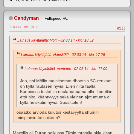
Candyman
Fullspeed RC
02.03.14 - klo: 19.56
#533
Lainaus käyttäjältä: Mölli - 02.03.14 - klo: 18.52
Lainaus käyttäjältä: Hanski82 - 02.03.14 - klo: 17.26
Lainaus käyttäjältä: meritane - 02.03.14 - klo: 17.00
Joo, noi Möllin mainitsemat dbootsin SC-renkaat
on kyllä rautasen hyviä. Eilen niitä täällä
Kuopiossa testattiin neulahuopamatolla. Todettiin
että pito, kääntyvyys sekä yleinen ajotuntuma oli
kyllä helskutin hyviä. Suosittelen!
osaatko arvioda kulutus kestävyyttä shumin
minipinniin tai spikeen?
Maxxilla oli Duran nelkussa Tiksin torstaikunkkukisan