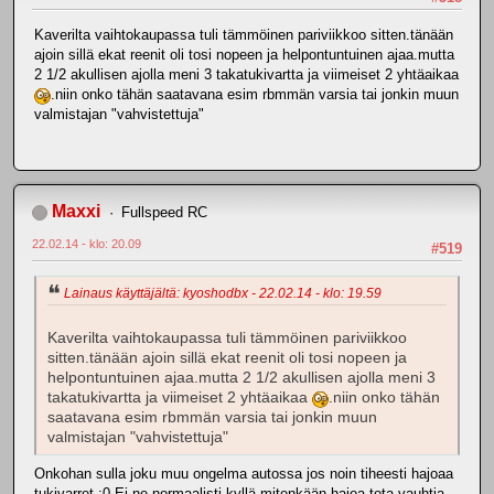
Kaverilta vaihtokaupassa tuli tämmöinen pariviikkoo sitten.tänään
ajoin sillä ekat reenit oli tosi nopeen ja helpontuntuinen ajaa.mutta
2 1/2 akullisen ajolla meni 3 takatukivartta ja viimeiset 2 yhtäaikaa
.niin onko tähän saatavana esim rbmmän varsia tai jonkin muun
valmistajan "vahvistettuja"
Maxxi
Fullspeed RC
22.02.14 - klo: 20.09
#519
Lainaus käyttäjältä: kyoshodbx - 22.02.14 - klo: 19.59
Kaverilta vaihtokaupassa tuli tämmöinen pariviikkoo
sitten.tänään ajoin sillä ekat reenit oli tosi nopeen ja
helpontuntuinen ajaa.mutta 2 1/2 akullisen ajolla meni 3
takatukivartta ja viimeiset 2 yhtäaikaa
.niin onko tähän
saatavana esim rbmmän varsia tai jonkin muun
valmistajan "vahvistettuja"
Onkohan sulla joku muu ongelma autossa jos noin tiheesti hajoaa
tukivarret :0 Ei ne normaalisti kyllä mitenkään hajoa tota vauhtia.