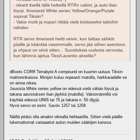
- iskarit itsellä tällä hetkellä RTRn vakiot, ja auto liian
löysä. Ilmeisesti White series Yellow/Orange/Purple
sopivat Tiksiin?
- Vakio motti ja nopari riittää vielä toistaiseksi taitoihin
nähden
RTR servo ilmeisesti heitti veivin, kun laittaa sähköt
päälle ja kääntää vasemmalle, servo jää siihen asentoon
ja ohjaus on siinä sitten... Suosituksia uudesta servosta,
kun lähinnä ajelua Tiksi/Lavanko akselila?
dBoots CORR Terrabyte A compound on kuumin uutuus Tiksin
mattorenkaissa. Minipin kuluu nopeasti matolla, harkkaradalle se
on ainoa oikea.
Jousista White series yellow on edessä vielä vähän löysä ja
takana aavistuksen liian jäykkä (matolla). Vakiomännillä voi
käyttää edessä UR65 tai 75 ja takana n. 55 öljyjä.
Hyvä servo on esim. Savöx 1257 tai 1258
Näillä pitäisi olla ainakin oikealla hehtaarilla. Sitten vielä päälle
lukemattomat variaaatiot auton muiden säätöjen kanssa.