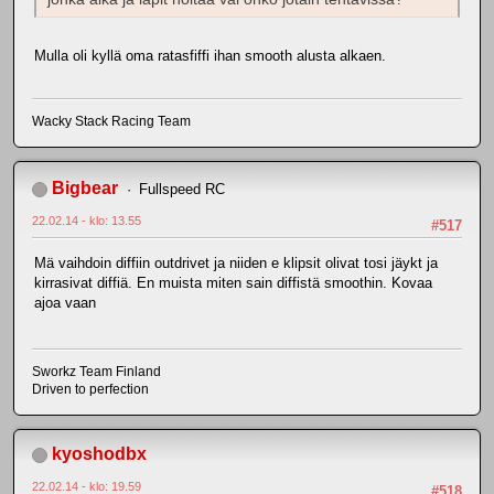
Mulla oli kyllä oma ratasfiffi ihan smooth alusta alkaen.
Wacky Stack Racing Team
Bigbear
Fullspeed RC
22.02.14 - klo: 13.55
#517
Mä vaihdoin diffiin outdrivet ja niiden e klipsit olivat tosi jäykt ja
kirrasivat diffiä. En muista miten sain diffistä smoothin. Kovaa
ajoa vaan
Sworkz Team Finland
Driven to perfection
kyoshodbx
22.02.14 - klo: 19.59
#518