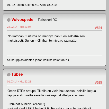
AE B6, Dex8, Ultima SC, Axial SCX10
Volvospede
Fullspeed RC
22.02.14 - klo: 23.07
#524
No katohan, tuntuma on mennyt ihan tuon selostuksen
mukaisesti. Sul on mölli ihan toimiva rc raamattu!
Se kauppias älähtää johon kalikka kalahtaa! :-)
Tubee
01.03.14 - klo: 22.21
#525
Oman RTRn setuppi Tiksiin on vielä hakusessa, selailin ketjua
läpi ja koitin sieltä keräillä vinkkejä, aloittelija kun olen:
- renkaat MiniPin Yellow(?)
- iskarit itsellä tällä hetkellä RTRn vakiot, ja auto liian löysä.