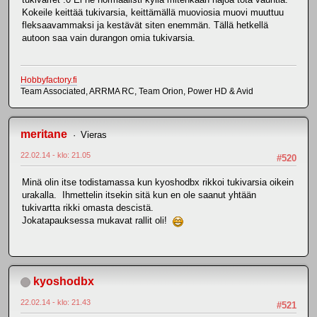
Kokeile keittää tukivarsia, keittämällä muoviosia muovi muuttuu
fleksaavammaksi ja kestävät siten enemmän. Tällä hetkellä
autoon saa vain durangon omia tukivarsia.
Hobbyfactory.fi
Team Associated, ARRMA RC, Team Orion, Power HD & Avid
meritane
Vieras
22.02.14 - klo: 21.05
#520
Minä olin itse todistamassa kun kyoshodbx rikkoi tukivarsia oikein
urakalla. Ihmettelin itsekin sitä kun en ole saanut yhtään
tukivartta rikki omasta descistä.
Jokatapauksessa mukavat rallit oli!
kyoshodbx
22.02.14 - klo: 21.43
#521