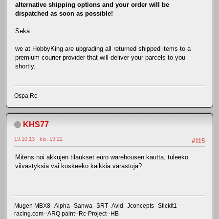
alternative shipping options and your order will be
dispatched as soon as possible!
Sekä...
we at HobbyKing are upgrading all returned shipped items to a
premium courier provider that will deliver your parcels to you
shortly.
Ospa Rc
KHS77
19.10.13 - klo: 19.22
#115
Mitens noi akkujen tilaukset euro warehousen kautta, tuleeko
viivästyksiä vai koskeeko kaikkia varastoja?
Mugen MBX8--Alpha--Sanwa--SRT--Avid--Jconcepts--Stickit1
racing.com--ARQ paint--Rc-Project--HB