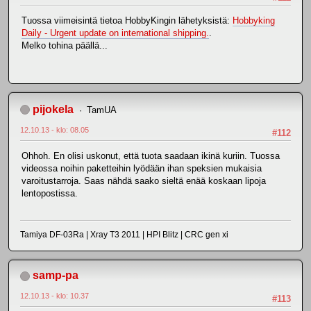
Tuossa viimeisintä tietoa HobbyKingin lähetyksistä:
Hobbyking
Daily - Urgent update on international shipping.
.
Melko tohina päällä...
pijokela
TamUA
12.10.13 - klo: 08.05
#112
Ohhoh. En olisi uskonut, että tuota saadaan ikinä kuriin. Tuossa
videossa noihin paketteihin lyödään ihan speksien mukaisia
varoitustarroja. Saas nähdä saako sieltä enää koskaan lipoja
lentopostissa.
Tamiya DF-03Ra | Xray T3 2011 | HPI Blitz | CRC gen xi
samp-pa
12.10.13 - klo: 10.37
#113