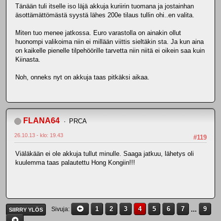
Tänään tuli itselle iso läjä akkuja kuriirin tuomana ja jostainhan
äsottämättömästä syystä lähes 200e tilaus tullin ohi..en valita.
Miten tuo menee jatkossa. Euro varastolla on ainakin ollut
huonompi valikoima niin ei millään viittis sieltäkin sta. Ja kun aina
on kaikelle pienelle tilpehöörille tarvetta niin niitä ei oikein saa kuin
Kiinasta.
Noh, onneks nyt on akkuja taas pitkäksi aikaa.
FLANA64
PRCA
26.10.13 - klo: 19.43
#119
Viäläkään ei ole akkuja tullut minulle. Saaga jatkuu, lähetys oli
kuulemma taas palautettu Hong Kongiin!!!
1
2
3
4
5
6
7
...
9
Sivuja
SIIRRY YLÖS