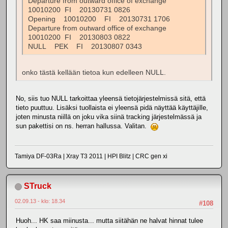
Departure from outward office of exchange
10010200 FI 20130731 0826
Opening 10010200 FI 20130731 1706
Departure from outward office of exchange
10010200 FI 20130803 0822
NULL PEK FI 20130807 0343
onko tästä kellään tietoa kun edelleen NULL.
No, siis tuo NULL tarkoittaa yleensä tietojärjestelmissä sitä, että
tieto puuttuu. Lisäksi tuollaista ei yleensä pidä näyttää käyttäjille,
joten minusta niillä on joku vika siinä tracking järjestelmässä ja
sun pakettisi on ns. herran hallussa. Valitan.
Tamiya DF-03Ra | Xray T3 2011 | HPI Blitz | CRC gen xi
STruck
02.09.13 - klo: 18.34
#108
Huoh... HK saa miinusta... mutta siitähän ne halvat hinnat tulee