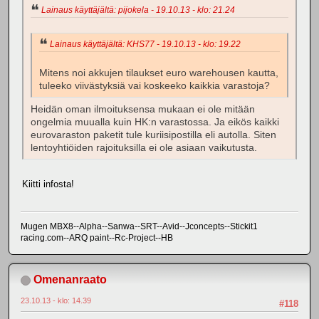
Lainaus käyttäjältä: pijokela - 19.10.13 - klo: 21.24
Lainaus käyttäjältä: KHS77 - 19.10.13 - klo: 19.22
Mitens noi akkujen tilaukset euro warehousen kautta,
tuleeko viivästyksiä vai koskeeko kaikkia varastoja?
Heidän oman ilmoituksensa mukaan ei ole mitään
ongelmia muualla kuin HK:n varastossa. Ja eikös kaikki
eurovaraston paketit tule kuriisipostilla eli autolla. Siten
lentoyhtiöiden rajoituksilla ei ole asiaan vaikutusta.
Kiitti infosta!
Mugen MBX8--Alpha--Sanwa--SRT--Avid--Jconcepts--Stickit1
racing.com--ARQ paint--Rc-Project--HB
Omenanraato
23.10.13 - klo: 14.39
#118