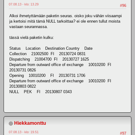
07.08.13 - klo: 13.29
#96
Alkoi ihmetyttämään paketin seuras. oisko joku vähän viisaampi
ja kertoisi mitä tämä NULL tarkoittaa? ei ole ennen tullut moista
vastaan seurannassa.
tässä vielä paketin kulku:
Status Location Destination Country Date
Collection 21002500 FI 20130724 0831
Dispatching 21004700 FI 20130727 1625
Departure from outward office of exchange 10010200 FI
20130731 0826
Opening 10010200 FI 20130731 1706
Departure from outward office of exchange 10010200 FI
20130803 0822
NULL PEK FI 20130807 0343
Hiekkamonttu
07.08.13 - klo: 19.51
#97