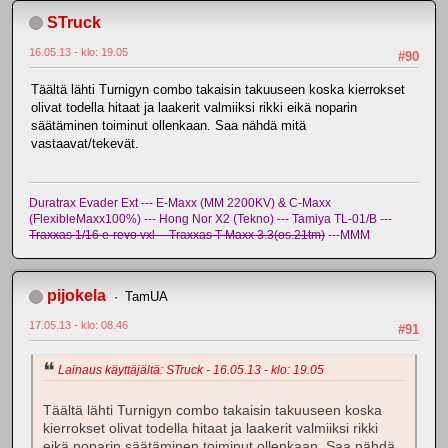
STruck
16.05.13 - klo: 19.05
#90
Täältä lähti Turnigyn combo takaisin takuuseen koska kierrokset
olivat todella hitaat ja laakerit valmiiksi rikki eikä noparin
säätäminen toiminut ollenkaan. Saa nähdä mitä
vastaavat/tekevät.
Duratrax Evader Ext --- E-Maxx (MM 2200KV) & C-Maxx
(FlexibleMaxx100%) --- Hong Nor X2 (Tekno) --- Tamiya TL-01/B ---
Traxxas 1/16 e-revo vxl -- Traxxas T-Maxx 3.3(os.21tm)
---MMM
pijokela
TamUA
17.05.13 - klo: 08.46
#91
Lainaus käyttäjältä: STruck - 16.05.13 - klo: 19.05
Täältä lähti Turnigyn combo takaisin takuuseen koska
kierrokset olivat todella hitaat ja laakerit valmiiksi rikki
eikä noparin säätäminen toiminut ollenkaan. Saa nähdä