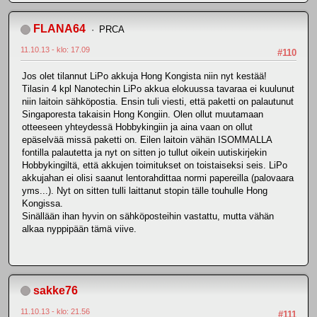
FLANA64
PRCA
11.10.13 - klo: 17.09
#110
Jos olet tilannut LiPo akkuja Hong Kongista niin nyt kestää!
Tilasin 4 kpl Nanotechin LiPo akkua elokuussa tavaraa ei kuulunut
niin laitoin sähköpostia. Ensin tuli viesti, että paketti on palautunut
Singaporesta takaisin Hong Kongiin. Olen ollut muutamaan
otteeseen yhteydessä Hobbykingiin ja aina vaan on ollut
epäselvää missä paketti on. Eilen laitoin vähän ISOMMALLA
fontilla palautetta ja nyt on sitten jo tullut oikein uutiskirjekin
Hobbykingiltä, että akkujen toimitukset on toistaiseksi seis. LiPo
akkujahan ei olisi saanut lentorahdittaa normi papereilla (palovaara
yms...). Nyt on sitten tulli laittanut stopin tälle touhulle Hong
Kongissa.
Sinällään ihan hyvin on sähköposteihin vastattu, mutta vähän
alkaa nyppipään tämä viive.
sakke76
11.10.13 - klo: 21.56
#111