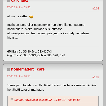
calicha92
17.08.13 - klo: 09.50
#101
eli normi settiä
mulla on aina tullut nopeammin kun olen tilannut suoraan
honkkarista. sieltä suoraan siis jatkossa.
eli näköjään postitus nopeampaa ,mutta käsittely kerpeleen
hidasta.
HPI Baja 5b SS 30,5cc, DEX410V3
Align Trex-450L, 600N, Goblin 380, 570, DX8
homemaderc_cars
17.08.13 - klo: 16.55
#102
Sama juttu tapahtui mulle, lähetin viesti heille ja samana päivänä
he lähetti tavarat matkaan.
Lainaus käyttäjältä: calicha92 - 17.08.13 - klo: 08.58