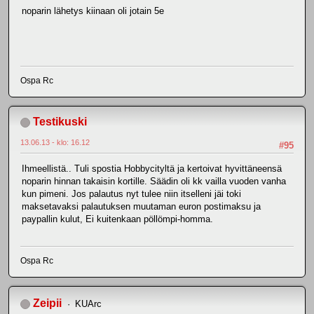
noparin lähetys kiinaan oli jotain 5e
Ospa Rc
Testikuski
13.06.13 - klo: 16.12
#95
Ihmeellistä.. Tuli spostia Hobbycityltä ja kertoivat hyvittäneensä
noparin hinnan takaisin kortille. Säädin oli kk vailla vuoden vanha
kun pimeni. Jos palautus nyt tulee niin itselleni jäi toki
maksetavaksi palautuksen muutaman euron postimaksu ja
paypallin kulut, Ei kuitenkaan pöllömpi-homma.
Ospa Rc
Zeipii
KUArc