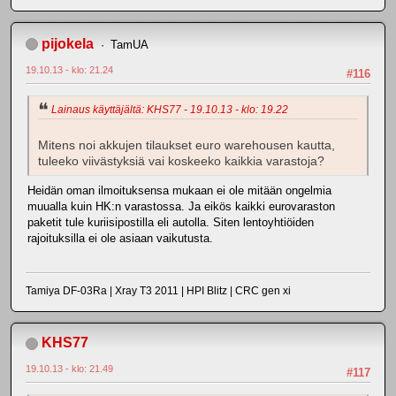
pijokela
TamUA
19.10.13 - klo: 21.24
#116
Lainaus käyttäjältä: KHS77 - 19.10.13 - klo: 19.22
Mitens noi akkujen tilaukset euro warehousen kautta,
tuleeko viivästyksiä vai koskeeko kaikkia varastoja?
Heidän oman ilmoituksensa mukaan ei ole mitään ongelmia
muualla kuin HK:n varastossa. Ja eikös kaikki eurovaraston
paketit tule kuriisipostilla eli autolla. Siten lentoyhtiöiden
rajoituksilla ei ole asiaan vaikutusta.
Tamiya DF-03Ra | Xray T3 2011 | HPI Blitz | CRC gen xi
KHS77
19.10.13 - klo: 21.49
#117