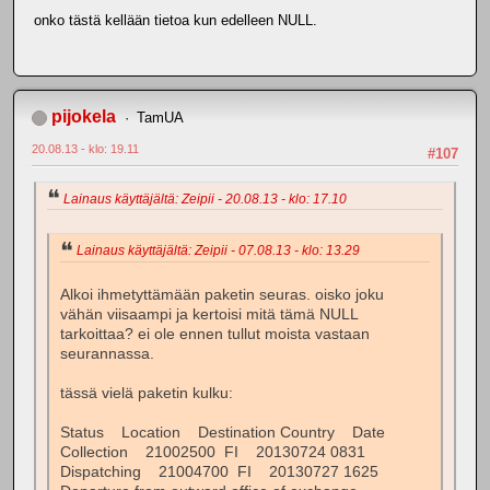
onko tästä kellään tietoa kun edelleen NULL.
pijokela
TamUA
20.08.13 - klo: 19.11
#107
Lainaus käyttäjältä: Zeipii - 20.08.13 - klo: 17.10
Lainaus käyttäjältä: Zeipii - 07.08.13 - klo: 13.29
Alkoi ihmetyttämään paketin seuras. oisko joku
vähän viisaampi ja kertoisi mitä tämä NULL
tarkoittaa? ei ole ennen tullut moista vastaan
seurannassa.
tässä vielä paketin kulku:
Status Location Destination Country Date
Collection 21002500 FI 20130724 0831
Dispatching 21004700 FI 20130727 1625