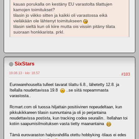
kauas porukalla on kestäny EU varastolta tilattujen
kamojen toimitukset?
tilasin jo viikko sitten ja kaikki oli varastossa eikä
vieläkään ole lähtenyt toimitukseen
tilasin sieltä kun oli kiire mutta ois vissiin pitäny tilata
suoraan honkkarista. prkl.
SixStars
19.08.13 - klo: 18.57
#103
Eurowarehouselta tulleet tavarat tilattu 6.8., lähetetty 12.8. ja
Itellalla noudettavissa 19.8
..se siitä nopeammasta
varastosta..
Rcmart.com oli tuossa hiljattain positiivinen nopeudeltaan, kun
pikkukikkareen tilasin sunnuntaina ja oli jo perjantaina
noudettavissa postista, kun tracking codea seurailin.. Itellahan toi
kotiin saapumisilmoituksen vasta tietty maanantaina
Tämä eurovaraston halpisrahdilla otettu hobbyking -tilaus ei edes