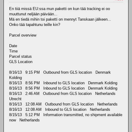
En tiiä missä EU:ssa mun paketti on kun tää tracking ei oo
muuttunut neljään päivään...
Mä en tiedä mihin toi paketti on mennyt Tanskaan jälkeen...
Onko tää tapahtunu teille kin?
Parcel overview
Date
Time
Parcel status
GLS Location
8/16/13 9:15 PM Outbound from GLS location Denmark
Kolding
8/16/13 8:56 PM Inbound to GLS location Denmark Kolding
8/16/13 8:56 PM Inbound to GLS location Denmark Kolding
8/16/13 2:46 AM Outbound from GLS location Netherlands
Utrecht
8/16/13 12:08 AM Outbound from GLS location Netherlands
8/16/13 12:08 AM Inbound to GLS location Netherlands
8/15/13 5:12 PM Information transmitted, no shipment available
now Netherlands