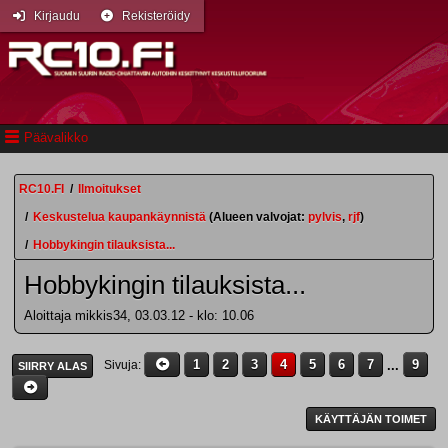
Kirjaudu
Rekisteröidy
Päävalikko
RC10.FI
/
Ilmoitukset
/
Keskustelua kaupankäynnistä
(Alueen valvojat:
pylvis
,
rjf
)
/
Hobbykingin tilauksista...
Hobbykingin tilauksista...
Aloittaja mikkis34, 03.03.12 - klo: 10.06
1
2
3
4
5
6
7
...
9
Sivuja
SIIRRY ALAS
KÄYTTÄJÄN TOIMET