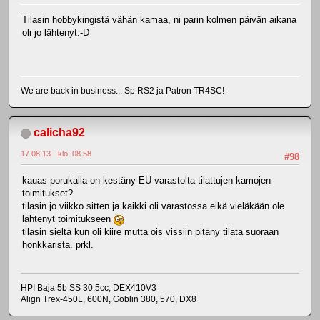
Tilasin hobbykingistä vähän kamaa, ni parin kolmen päivän aikana
oli jo lähtenyt:-D
We are back in business... Sp RS2 ja Patron TR4SC!
calicha92
17.08.13 - klo: 08.58
#98
kauas porukalla on kestäny EU varastolta tilattujen kamojen
toimitukset?
tilasin jo viikko sitten ja kaikki oli varastossa eikä vieläkään ole
lähtenyt toimitukseen
tilasin sieltä kun oli kiire mutta ois vissiin pitäny tilata suoraan
honkkarista. prkl.
HPI Baja 5b SS 30,5cc, DEX410V3
Align Trex-450L, 600N, Goblin 380, 570, DX8