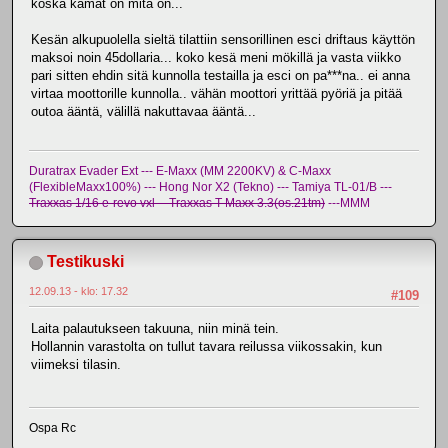
koska kamat on mitä on...
Kesän alkupuolella sieltä tilattiin sensorillinen esci driftaus käyttön
maksoi noin 45dollaria... koko kesä meni mökillä ja vasta viikko
pari sitten ehdin sitä kunnolla testailla ja esci on pa***na.. ei anna
virtaa moottorille kunnolla.. vähän moottori yrittää pyöriä ja pitää
outoa ääntä, välillä nakuttavaa ääntä...
Duratrax Evader Ext --- E-Maxx (MM 2200KV) & C-Maxx
(FlexibleMaxx100%) --- Hong Nor X2 (Tekno) --- Tamiya TL-01/B ---
Traxxas 1/16 e-revo vxl -- Traxxas T-Maxx 3.3(os.21tm)
---MMM
Testikuski
12.09.13 - klo: 17.32
#109
Laita palautukseen takuuna, niin minä tein.
Hollannin varastolta on tullut tavara reilussa viikossakin, kun
viimeksi tilasin.
Ospa Rc