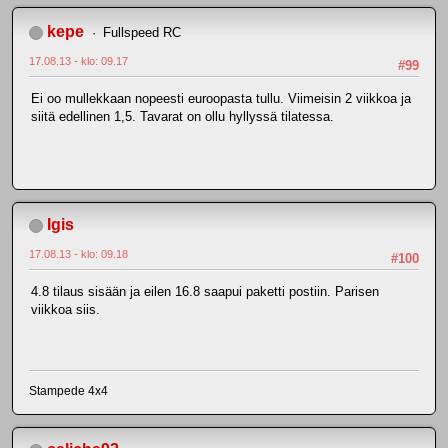
kepe
Fullspeed RC
17.08.13 - klo: 09.17
#99
Ei oo mullekkaan nopeesti euroopasta tullu. Viimeisin 2 viikkoa ja
siitä edellinen 1,5. Tavarat on ollu hyllyssä tilatessa.
Igis
17.08.13 - klo: 09.18
#100
4.8 tilaus sisään ja eilen 16.8 saapui paketti postiin. Parisen
viikkoa siis.
Stampede 4x4