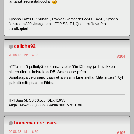
antanut seurantakoodia
Kyosho Fazer EP Subaru, Traxxas Stampedet 2WD + 4WD, Kyosho
Jetstream 800 vintagepaatti FOR SALE !, Quanum Nova Pro
quadkopteri
calicha92
20.08.13 - klo: 14.03
#104
v***u mitä pelleilyä. ei kamat vieläkään lähteny ja 1,5viikkoa
sitten tilattu. haistakaa DE Warehouse p***a.
Asiakaspalvelu sano vaan että vissiin kiire siellä. Mitä sitten? Kyl
paketti silti pitäis jo lähteä
HPI Baja 5b SS 30,5cc, DEX410V3
Align Trex-450L, 600N, Goblin 380, 570, DX8
homemaderc_cars
20.08.13 - klo: 16.39
#105