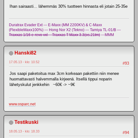
Ihan sairaasti... lähemmäs 30% tuotteen hinnasta eli jotain 25-35e
Duratrax Evader Ext --- E-Maxx (MM 2200KV) & C-Maxx
(FlexibleMaxx100%) --- Hong Nor X2 (Tekno) --- Tamiya TL-01/B ---
Traxxas 1/16 e-revo vxl -- Traxxas T-Maxx 3.3(os.21tm)
---MMM
Hanski82
17.05.13 - klo: 10.52
#93
Jos saapi paketoitua max 3cm korkeaan pakettiin niin menee
huomattavasti halvemmalla kirjeenä. Itsellä tippui noparin
lähetyskulut jenkkehin ~60€ -> ~9€
www.osparc.net
Testikuski
18.05.13 - klo: 18.33
#94