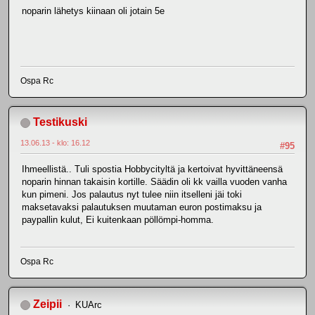
noparin lähetys kiinaan oli jotain 5e
Ospa Rc
Testikuski
13.06.13 - klo: 16.12
#95
Ihmeellistä.. Tuli spostia Hobbycityltä ja kertoivat hyvittäneensä
noparin hinnan takaisin kortille. Säädin oli kk vailla vuoden vanha
kun pimeni. Jos palautus nyt tulee niin itselleni jäi toki
maksetavaksi palautuksen muutaman euron postimaksu ja
paypallin kulut, Ei kuitenkaan pöllömpi-homma.
Ospa Rc
Zeipii
KUArc