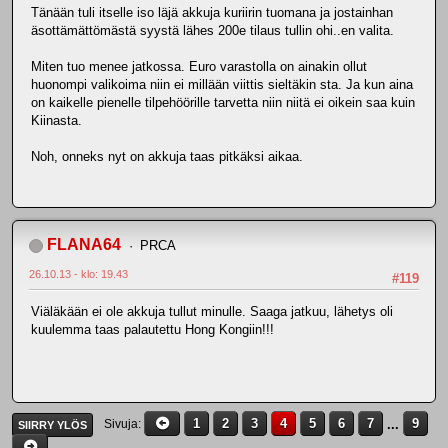
Tänään tuli itselle iso läjä akkuja kuriirin tuomana ja jostainhan
äsottämättömästä syystä lähes 200e tilaus tullin ohi..en valita.
Miten tuo menee jatkossa. Euro varastolla on ainakin ollut
huonompi valikoima niin ei millään viittis sieltäkin sta. Ja kun aina
on kaikelle pienelle tilpehöörille tarvetta niin niitä ei oikein saa kuin
Kiinasta.
Noh, onneks nyt on akkuja taas pitkäksi aikaa.
FLANA64
PRCA
26.10.13 - klo: 19.43
#119
Viäläkään ei ole akkuja tullut minulle. Saaga jatkuu, lähetys oli
kuulemma taas palautettu Hong Kongiin!!!
1
2
3
4
5
6
7
...
9
Sivuja
SIIRRY YLÖS