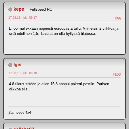
kepe
Fullspeed RC
17.08.13 - klo: 09.17
#99
Ei oo mullekkaan nopeesti euroopasta tullu. Viimeisin 2 viikkoa ja
siitä edellinen 1,5. Tavarat on ollu hyllyssä tilatessa.
Igis
17.08.13 - klo: 09.18
#100
4.8 tilaus sisään ja eilen 16.8 saapui paketti postiin. Parisen
viikkoa siis.
Stampede 4x4