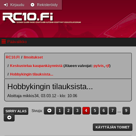
Kirjaudu
Rekisteröidy
Päävalikko
RC10.FI
/
Ilmoitukset
/
Keskustelua kaupankäynnistä
(Alueen valvojat:
pylvis
,
rjf
)
/
Hobbykingin tilauksista...
Hobbykingin tilauksista...
Aloittaja mikkis34, 03.03.12 - klo: 10.06
1
2
3
4
5
6
7
...
9
Sivuja
SIIRRY ALAS
KÄYTTÄJÄN TOIMET