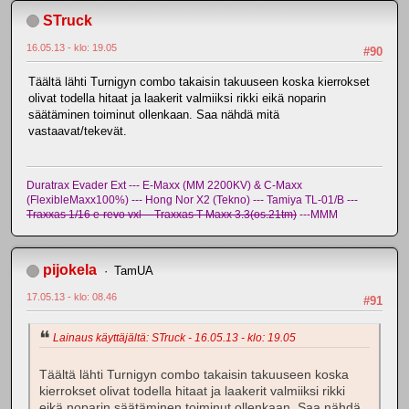
STruck
16.05.13 - klo: 19.05
#90
Täältä lähti Turnigyn combo takaisin takuuseen koska kierrokset
olivat todella hitaat ja laakerit valmiiksi rikki eikä noparin
säätäminen toiminut ollenkaan. Saa nähdä mitä
vastaavat/tekevät.
Duratrax Evader Ext --- E-Maxx (MM 2200KV) & C-Maxx
(FlexibleMaxx100%) --- Hong Nor X2 (Tekno) --- Tamiya TL-01/B ---
Traxxas 1/16 e-revo vxl -- Traxxas T-Maxx 3.3(os.21tm)
---MMM
pijokela
TamUA
17.05.13 - klo: 08.46
#91
Lainaus käyttäjältä: STruck - 16.05.13 - klo: 19.05
Täältä lähti Turnigyn combo takaisin takuuseen koska
kierrokset olivat todella hitaat ja laakerit valmiiksi rikki
eikä noparin säätäminen toiminut ollenkaan. Saa nähdä