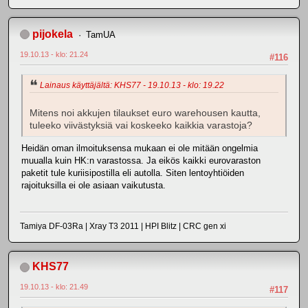
pijokela
TamUA
19.10.13 - klo: 21.24
#116
Lainaus käyttäjältä: KHS77 - 19.10.13 - klo: 19.22
Mitens noi akkujen tilaukset euro warehousen kautta,
tuleeko viivästyksiä vai koskeeko kaikkia varastoja?
Heidän oman ilmoituksensa mukaan ei ole mitään ongelmia
muualla kuin HK:n varastossa. Ja eikös kaikki eurovaraston
paketit tule kuriisipostilla eli autolla. Siten lentoyhtiöiden
rajoituksilla ei ole asiaan vaikutusta.
Tamiya DF-03Ra | Xray T3 2011 | HPI Blitz | CRC gen xi
KHS77
19.10.13 - klo: 21.49
#117