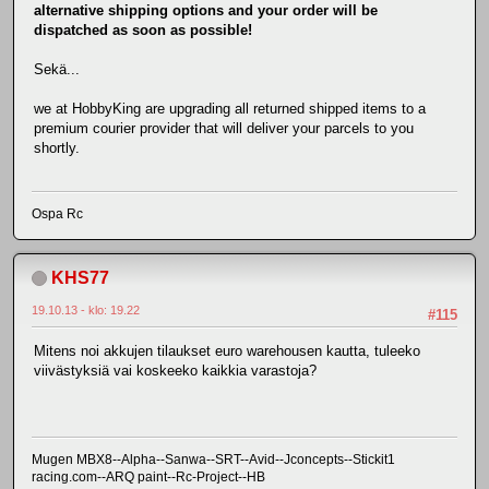
alternative shipping options and your order will be
dispatched as soon as possible!
Sekä...
we at HobbyKing are upgrading all returned shipped items to a
premium courier provider that will deliver your parcels to you
shortly.
Ospa Rc
KHS77
19.10.13 - klo: 19.22
#115
Mitens noi akkujen tilaukset euro warehousen kautta, tuleeko
viivästyksiä vai koskeeko kaikkia varastoja?
Mugen MBX8--Alpha--Sanwa--SRT--Avid--Jconcepts--Stickit1
racing.com--ARQ paint--Rc-Project--HB