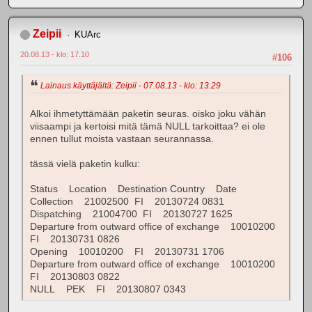
Zeipii
KUArc
20.08.13 - klo: 17.10
#106
Lainaus käyttäjältä: Zeipii - 07.08.13 - klo: 13.29
Alkoi ihmetyttämään paketin seuras. oisko joku vähän
viisaampi ja kertoisi mitä tämä NULL tarkoittaa? ei ole
ennen tullut moista vastaan seurannassa.
tässä vielä paketin kulku:
Status Location Destination Country Date
Collection 21002500 FI 20130724 0831
Dispatching 21004700 FI 20130727 1625
Departure from outward office of exchange 10010200
FI 20130731 0826
Opening 10010200 FI 20130731 1706
Departure from outward office of exchange 10010200
FI 20130803 0822
NULL PEK FI 20130807 0343