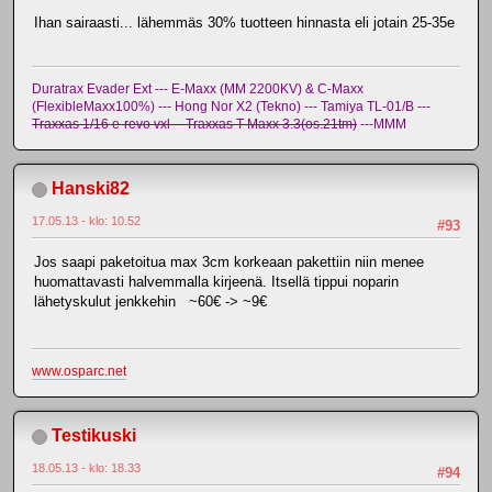
Ihan sairaasti... lähemmäs 30% tuotteen hinnasta eli jotain 25-35e
Duratrax Evader Ext --- E-Maxx (MM 2200KV) & C-Maxx
(FlexibleMaxx100%) --- Hong Nor X2 (Tekno) --- Tamiya TL-01/B ---
Traxxas 1/16 e-revo vxl -- Traxxas T-Maxx 3.3(os.21tm)
---MMM
Hanski82
17.05.13 - klo: 10.52
#93
Jos saapi paketoitua max 3cm korkeaan pakettiin niin menee
huomattavasti halvemmalla kirjeenä. Itsellä tippui noparin
lähetyskulut jenkkehin ~60€ -> ~9€
www.osparc.net
Testikuski
18.05.13 - klo: 18.33
#94