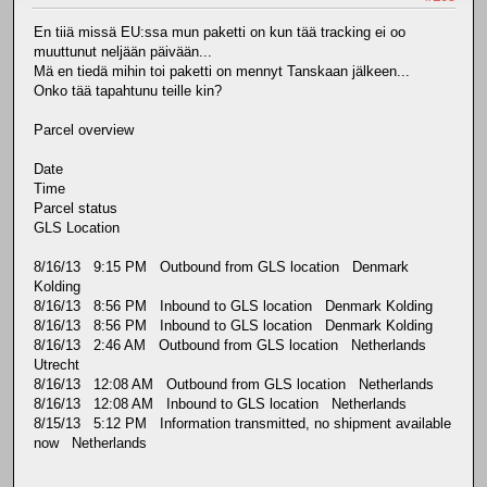
En tiiä missä EU:ssa mun paketti on kun tää tracking ei oo
muuttunut neljään päivään...
Mä en tiedä mihin toi paketti on mennyt Tanskaan jälkeen...
Onko tää tapahtunu teille kin?
Parcel overview
Date
Time
Parcel status
GLS Location
8/16/13 9:15 PM Outbound from GLS location Denmark
Kolding
8/16/13 8:56 PM Inbound to GLS location Denmark Kolding
8/16/13 8:56 PM Inbound to GLS location Denmark Kolding
8/16/13 2:46 AM Outbound from GLS location Netherlands
Utrecht
8/16/13 12:08 AM Outbound from GLS location Netherlands
8/16/13 12:08 AM Inbound to GLS location Netherlands
8/15/13 5:12 PM Information transmitted, no shipment available
now Netherlands