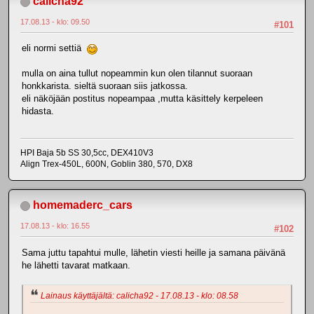
calicha92
17.08.13 - klo: 09.50
#101
eli normi settiä
mulla on aina tullut nopeammin kun olen tilannut suoraan
honkkarista. sieltä suoraan siis jatkossa.
eli näköjään postitus nopeampaa ,mutta käsittely kerpeleen
hidasta.
HPI Baja 5b SS 30,5cc, DEX410V3
Align Trex-450L, 600N, Goblin 380, 570, DX8
homemaderc_cars
17.08.13 - klo: 16.55
#102
Sama juttu tapahtui mulle, lähetin viesti heille ja samana päivänä
he lähetti tavarat matkaan.
Lainaus käyttäjältä: calicha92 - 17.08.13 - klo: 08.58