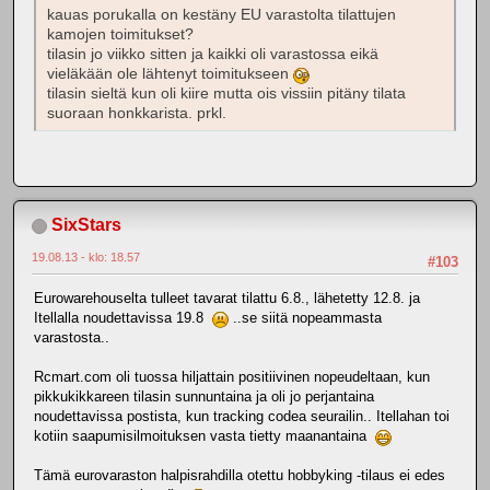
kauas porukalla on kestäny EU varastolta tilattujen
kamojen toimitukset?
tilasin jo viikko sitten ja kaikki oli varastossa eikä
vieläkään ole lähtenyt toimitukseen
tilasin sieltä kun oli kiire mutta ois vissiin pitäny tilata
suoraan honkkarista. prkl.
SixStars
19.08.13 - klo: 18.57
#103
Eurowarehouselta tulleet tavarat tilattu 6.8., lähetetty 12.8. ja
Itellalla noudettavissa 19.8
..se siitä nopeammasta
varastosta..
Rcmart.com oli tuossa hiljattain positiivinen nopeudeltaan, kun
pikkukikkareen tilasin sunnuntaina ja oli jo perjantaina
noudettavissa postista, kun tracking codea seurailin.. Itellahan toi
kotiin saapumisilmoituksen vasta tietty maanantaina
Tämä eurovaraston halpisrahdilla otettu hobbyking -tilaus ei edes