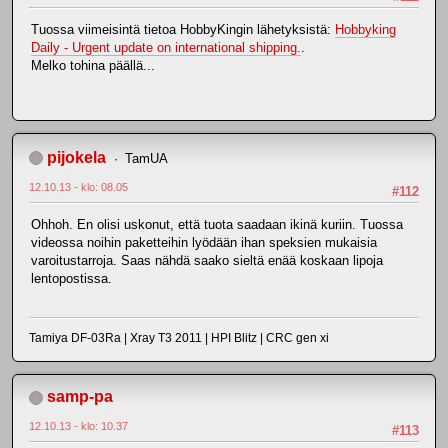
Tuossa viimeisintä tietoa HobbyKingin lähetyksistä:
Hobbyking
Daily - Urgent update on international shipping.
.
Melko tohina päällä...
pijokela
TamUA
12.10.13 - klo: 08.05
#112
Ohhoh. En olisi uskonut, että tuota saadaan ikinä kuriin. Tuossa
videossa noihin paketteihin lyödään ihan speksien mukaisia
varoitustarroja. Saas nähdä saako sieltä enää koskaan lipoja
lentopostissa.
Tamiya DF-03Ra | Xray T3 2011 | HPI Blitz | CRC gen xi
samp-pa
12.10.13 - klo: 10.37
#113