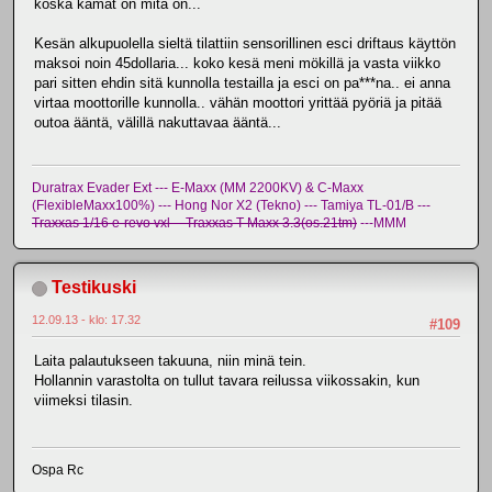
koska kamat on mitä on...
Kesän alkupuolella sieltä tilattiin sensorillinen esci driftaus käyttön
maksoi noin 45dollaria... koko kesä meni mökillä ja vasta viikko
pari sitten ehdin sitä kunnolla testailla ja esci on pa***na.. ei anna
virtaa moottorille kunnolla.. vähän moottori yrittää pyöriä ja pitää
outoa ääntä, välillä nakuttavaa ääntä...
Duratrax Evader Ext --- E-Maxx (MM 2200KV) & C-Maxx
(FlexibleMaxx100%) --- Hong Nor X2 (Tekno) --- Tamiya TL-01/B ---
Traxxas 1/16 e-revo vxl -- Traxxas T-Maxx 3.3(os.21tm)
---MMM
Testikuski
12.09.13 - klo: 17.32
#109
Laita palautukseen takuuna, niin minä tein.
Hollannin varastolta on tullut tavara reilussa viikossakin, kun
viimeksi tilasin.
Ospa Rc