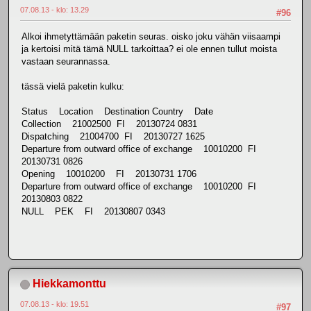
07.08.13 - klo: 13.29
#96
Alkoi ihmetyttämään paketin seuras. oisko joku vähän viisaampi
ja kertoisi mitä tämä NULL tarkoittaa? ei ole ennen tullut moista
vastaan seurannassa.
tässä vielä paketin kulku:
Status Location Destination Country Date
Collection 21002500 FI 20130724 0831
Dispatching 21004700 FI 20130727 1625
Departure from outward office of exchange 10010200 FI
20130731 0826
Opening 10010200 FI 20130731 1706
Departure from outward office of exchange 10010200 FI
20130803 0822
NULL PEK FI 20130807 0343
Hiekkamonttu
07.08.13 - klo: 19.51
#97