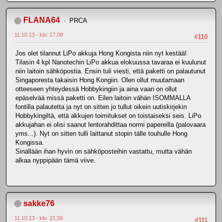
FLANA64
PRCA
11.10.13 - klo: 17.09
#110
Jos olet tilannut LiPo akkuja Hong Kongista niin nyt kestää!
Tilasin 4 kpl Nanotechin LiPo akkua elokuussa tavaraa ei kuulunut
niin laitoin sähköpostia. Ensin tuli viesti, että paketti on palautunut
Singaporesta takaisin Hong Kongiin. Olen ollut muutamaan
otteeseen yhteydessä Hobbykingiin ja aina vaan on ollut
epäselvää missä paketti on. Eilen laitoin vähän ISOMMALLA
fontilla palautetta ja nyt on sitten jo tullut oikein uutiskirjekin
Hobbykingiltä, että akkujen toimitukset on toistaiseksi seis. LiPo
akkujahan ei olisi saanut lentorahdittaa normi papereilla (palovaara
yms...). Nyt on sitten tulli laittanut stopin tälle touhulle Hong
Kongissa.
Sinällään ihan hyvin on sähköposteihin vastattu, mutta vähän
alkaa nyppipään tämä viive.
sakke76
11.10.13 - klo: 21.56
#111