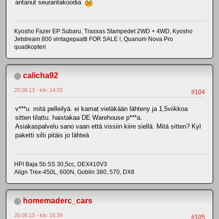
antanut seurantakoodia
Kyosho Fazer EP Subaru, Traxxas Stampedet 2WD + 4WD, Kyosho
Jetstream 800 vintagepaatti FOR SALE !, Quanum Nova Pro
quadkopteri
calicha92
20.08.13 - klo: 14.03
#104
v***u mitä pelleilyä. ei kamat vieläkään lähteny ja 1,5viikkoa
sitten tilattu. haistakaa DE Warehouse p***a.
Asiakaspalvelu sano vaan että vissiin kiire siellä. Mitä sitten? Kyl
paketti silti pitäis jo lähteä
HPI Baja 5b SS 30,5cc, DEX410V3
Align Trex-450L, 600N, Goblin 380, 570, DX8
homemaderc_cars
20.08.13 - klo: 16.39
#105