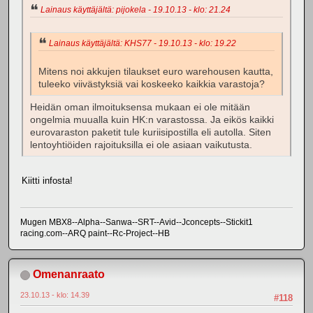
Lainaus käyttäjältä: pijokela - 19.10.13 - klo: 21.24
Lainaus käyttäjältä: KHS77 - 19.10.13 - klo: 19.22
Mitens noi akkujen tilaukset euro warehousen kautta,
tuleeko viivästyksiä vai koskeeko kaikkia varastoja?
Heidän oman ilmoituksensa mukaan ei ole mitään
ongelmia muualla kuin HK:n varastossa. Ja eikös kaikki
eurovaraston paketit tule kuriisipostilla eli autolla. Siten
lentoyhtiöiden rajoituksilla ei ole asiaan vaikutusta.
Kiitti infosta!
Mugen MBX8--Alpha--Sanwa--SRT--Avid--Jconcepts--Stickit1
racing.com--ARQ paint--Rc-Project--HB
Omenanraato
23.10.13 - klo: 14.39
#118