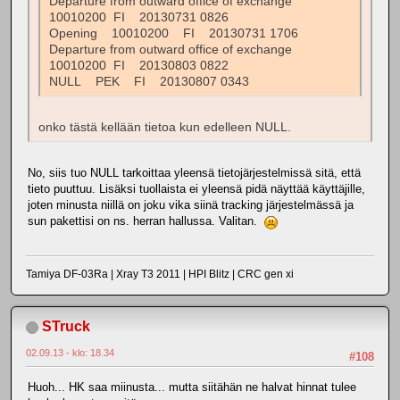
Departure from outward office of exchange
10010200 FI 20130731 0826
Opening 10010200 FI 20130731 1706
Departure from outward office of exchange
10010200 FI 20130803 0822
NULL PEK FI 20130807 0343
onko tästä kellään tietoa kun edelleen NULL.
No, siis tuo NULL tarkoittaa yleensä tietojärjestelmissä sitä, että
tieto puuttuu. Lisäksi tuollaista ei yleensä pidä näyttää käyttäjille,
joten minusta niillä on joku vika siinä tracking järjestelmässä ja
sun pakettisi on ns. herran hallussa. Valitan.
Tamiya DF-03Ra | Xray T3 2011 | HPI Blitz | CRC gen xi
STruck
02.09.13 - klo: 18.34
#108
Huoh... HK saa miinusta... mutta siitähän ne halvat hinnat tulee