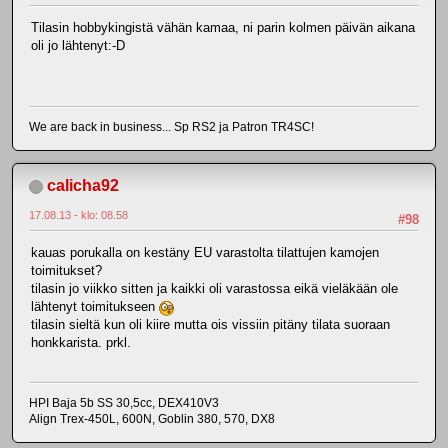
Tilasin hobbykingistä vähän kamaa, ni parin kolmen päivän aikana
oli jo lähtenyt:-D
We are back in business... Sp RS2 ja Patron TR4SC!
calicha92
17.08.13 - klo: 08.58
#98
kauas porukalla on kestäny EU varastolta tilattujen kamojen
toimitukset?
tilasin jo viikko sitten ja kaikki oli varastossa eikä vieläkään ole
lähtenyt toimitukseen
tilasin sieltä kun oli kiire mutta ois vissiin pitäny tilata suoraan
honkkarista. prkl.
HPI Baja 5b SS 30,5cc, DEX410V3
Align Trex-450L, 600N, Goblin 380, 570, DX8