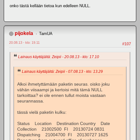
onko tästä kellään tietoa kun edelleen NULL.
pijokela
TamUA
20.08.13 - klo: 19.11
#107
Lainaus käyttäjältä: Zeipii - 20.08.13 - klo: 17.10
Lainaus käyttäjältä: Zeipii - 07.08.13 - klo: 13.29
Alkoi ihmetyttämään paketin seuras. oisko joku
vähän viisaampi ja kertoisi mitä tämä NULL
tarkoittaa? ei ole ennen tullut moista vastaan
seurannassa.
tässä vielä paketin kulku:
Status Location Destination Country Date
Collection 21002500 FI 20130724 0831
Dispatching 21004700 FI 20130727 1625