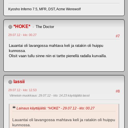
Kyosho Inferno 7.5, MFR, DST, Acme Werewolf
*HOKE*
The Doctor
29.07.12 - klo: 00.27
#7
Lauantai oli lavangossa mahtava keli ja ratakin oli huippu
kunnossa.
Olisit vaan tullu sinne niin ei tartte pienellä radalla kurvailla.
lassii
29.07.12 - klo: 12.53
#8
Viimeisin muokkaus
: 29.07.12 - klo: 14.23 käyttäjältä lassii
Lainaus käyttäjältä: *HOKE* - 29.07.12 - klo: 00.27
Lauantai oli lavangossa mahtava keli ja ratakin oli huippu
kunnossa.