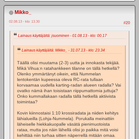
Mikko_
02.08.13 - klo: 13.30
#20
Lainaus käyttäjältä: jsuominen - 01.08.13 - klo: 00.17
Lainaus käyttäjältä: Mikko_ - 31.07.13 - klo: 23.34
Täällä olisi muutama (2-3) uutta ja innokasta tekijää.
Mikä Vihua:n ratahankkeen tilanne on tällä hetkellä?
Olenko ymmärtänyt oikein, että Nummelan
lentokentän kupeessa oleva RC-rata tullaan
korvaamaa uudella karting-radan alueen radalla? Vai
ovatko nämä ihan toisistaan riippumattomia juttuja?
Onko kummallakaan radalla tällä hetkellä aktiivista
toimintaa?
Kovin kiinnostaisi 1:10 krossiradata ja niiden kehitys
lähialueilla (Lohja-Nummela). Porukalla meinattiin
läheiselle hiekkakuopalle väsätä pienimuotoista
rataa, mutta jos näin lähellä olisi jo paikka mitä voisi
kehittää niin turhaa sitten näperrellä mitään omaa.