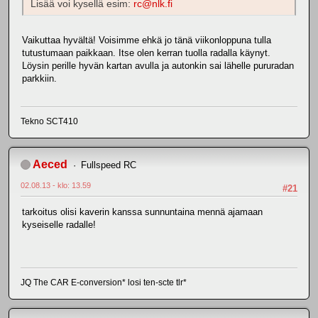
Lisää voi kysellä esim:
rc@nlk.fi
Vaikuttaa hyvältä! Voisimme ehkä jo tänä viikonloppuna tulla
tutustumaan paikkaan. Itse olen kerran tuolla radalla käynyt.
Löysin perille hyvän kartan avulla ja autonkin sai lähelle pururadan
parkkiin.
Tekno SCT410
Aeced
Fullspeed RC
02.08.13 - klo: 13.59
#21
tarkoitus olisi kaverin kanssa sunnuntaina mennä ajamaan
kyseiselle radalle!
JQ The CAR E-conversion* losi ten-scte tlr*