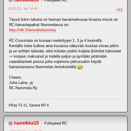
Fullspeed RC
01.05.13 - klo: 14.49
#12
Tässä linkin takana on hieman havainnekuvaa ilmasta missä ne
RC-harrastepaikat Nummelassa on:
http://nlk.fi/lennokkitoiminta
RC-Crossirata on kuvaan merkittyjen 1, 3 ja 4 keskellä.
Kentälle tulee kulkea aina kuvassa näkyvää mustaa viivaa pitkin
ja on erittäin tärkeää, ettei kiitoien poikki kuljeta (kiitotiet kärsineet
-> korjaus maksanut jo todella paljon ja pyritään pitämään
vaaratilanteet poissa jotta vopimme jatkossakin käydä
harrastamassa Nummelan lentokentällä
)
Cheers,
Juha Laine, pj
RC-Nummela Ry
XRay T3-11, Sanwa MT-4
nassikka10
Fullspeed RC