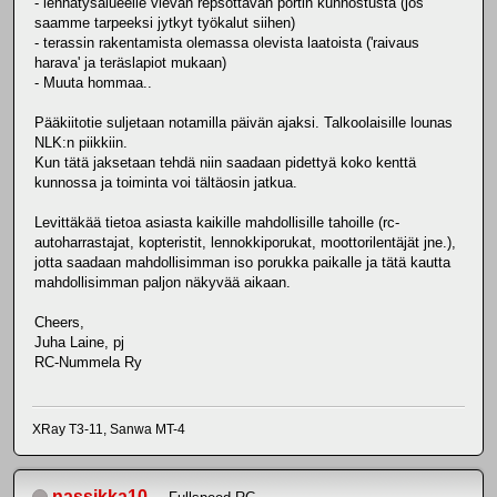
- lennätysalueelle vievän repsottavan portin kunnostusta (jos
saamme tarpeeksi jytkyt työkalut siihen)
- terassin rakentamista olemassa olevista laatoista ('raivaus
harava' ja teräslapiot mukaan)
- Muuta hommaa..
Pääkiitotie suljetaan notamilla päivän ajaksi. Talkoolaisille lounas
NLK:n piikkiin.
Kun tätä jaksetaan tehdä niin saadaan pidettyä koko kenttä
kunnossa ja toiminta voi tältäosin jatkua.
Levittäkää tietoa asiasta kaikille mahdollisille tahoille (rc-
autoharrastajat, kopteristit, lennokkiporukat, moottorilentäjät jne.),
jotta saadaan mahdollisimman iso porukka paikalle ja tätä kautta
mahdollisimman paljon näkyvää aikaan.
Cheers,
Juha Laine, pj
RC-Nummela Ry
XRay T3-11, Sanwa MT-4
nassikka10