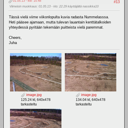
01.05.13 - klo: 15.48
#13
Viimeisin muokkaus
: 01.05.13 - klo: 22.29 käyttäjältä nassikka10
Tässä vielä viime viikonlopulta kuvia radasta Nummelasssa.
Heti pääsee ajamaan, mutta tulevan lauantain kenttätalkoiden
yhteydessä pyritään tekemään puitteista vielä paremmat.
Cheers,
Juha
image.jpg
image.jpg
125.24 kt, 640x478
134.04 kt, 640x478
tarkasteltu
tarkasteltu