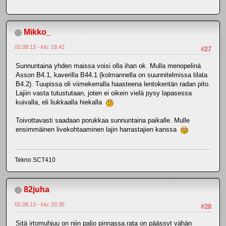
Mikko_
02.08.13 - klo: 18.42
#27
Sunnuntaina yhden maissa voisi olla ihan ok. Mulla menopelinä
Asson B4.1, kaverilla B44.1 (kolmannella on suunnitelmissa tilata
B4.2). Tuupissa oli viimekerralla haasteena lentokentän radan pito.
Lajiin vasta tutustutaan, joten ei oikein vielä pysy lapasessa
kuivalla, eli liukkaalla hiekalla
Toivottavasti saadaan porukkaa sunnuntaina paikalle. Mulle
ensimmäinen livekohtaaminen lajin harrastajien kanssa
Tekno SCT410
82juha
02.08.13 - klo: 20.35
#28
Sitä irtomuhjuu on niin paljo pinnassa.rata on päässyt vähän