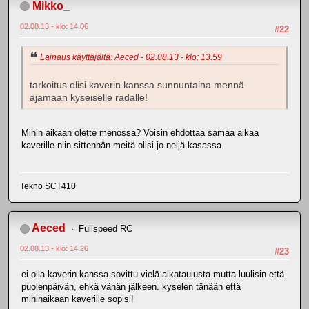
Mikko_
02.08.13 - klo: 14.06
#22
Lainaus käyttäjältä: Aeced - 02.08.13 - klo: 13.59
tarkoitus olisi kaverin kanssa sunnuntaina mennä
ajamaan kyseiselle radalle!
Mihin aikaan olette menossa? Voisin ehdottaa samaa aikaa
kaverille niin sittenhän meitä olisi jo neljä kasassa.
Tekno SCT410
Aeced
Fullspeed RC
02.08.13 - klo: 14.26
#23
ei olla kaverin kanssa sovittu vielä aikataulusta mutta luulisin että
puolenpäivän, ehkä vähän jälkeen. kyselen tänään että
mihinaikaan kaverille sopisi!