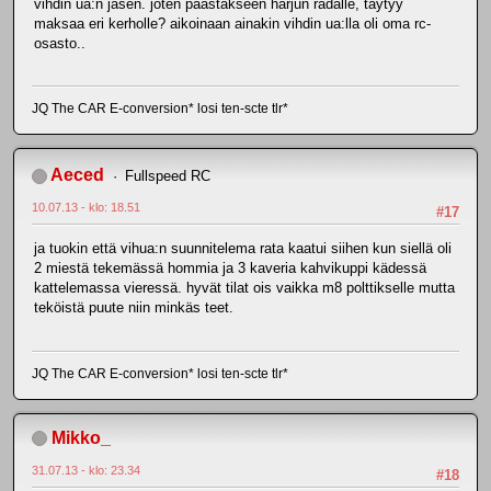
vihdin ua:n jäsen. joten päästäkseen harjun radalle, täytyy
maksaa eri kerholle? aikoinaan ainakin vihdin ua:lla oli oma rc-
osasto..
JQ The CAR E-conversion* losi ten-scte tlr*
Aeced
Fullspeed RC
10.07.13 - klo: 18.51
#17
ja tuokin että vihua:n suunnitelema rata kaatui siihen kun siellä oli
2 miestä tekemässä hommia ja 3 kaveria kahvikuppi kädessä
kattelemassa vieressä. hyvät tilat ois vaikka m8 polttikselle mutta
teköistä puute niin minkäs teet.
JQ The CAR E-conversion* losi ten-scte tlr*
Mikko_
31.07.13 - klo: 23.34
#18