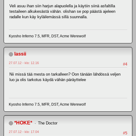
Veli asuu ihan siin harjun alapuolella ja käytiin siinä asfaltilla
testaileen alkukesästä vähän. olishan se pop päästä ajeleen
radalle kun käy kyläilemässä sillä suunnalla.
Kyosho Inferno 7.5, MFR, DST, Acme Werewolf
lassii
27.07.12 - klo: 12.16
#4
Nii missä tää mesta on tarkalleen? Oon tänään lähdössä veljen
luo ja olis tarkotus käydä vähän päräyttelee
Kyosho Inferno 7.5, MFR, DST, Acme Werewolf
*HOKE*
The Doctor
27.07.12 - klo: 17.04
#5