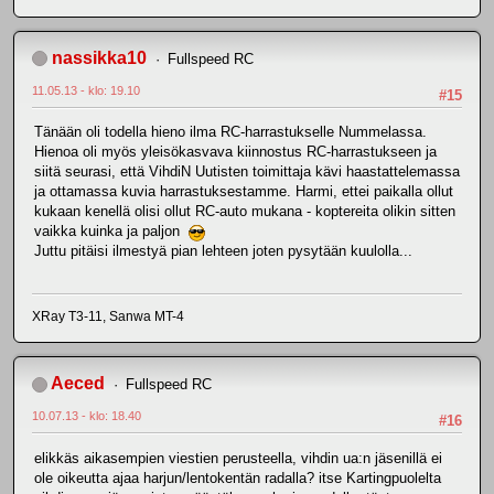
nassikka10
Fullspeed RC
11.05.13 - klo: 19.10
#15
Tänään oli todella hieno ilma RC-harrastukselle Nummelassa.
Hienoa oli myös yleisökasvava kiinnostus RC-harrastukseen ja
siitä seurasi, että VihdiN Uutisten toimittaja kävi haastattelemassa
ja ottamassa kuvia harrastuksestamme. Harmi, ettei paikalla ollut
kukaan kenellä olisi ollut RC-auto mukana - koptereita olikin sitten
vaikka kuinka ja paljon
Juttu pitäisi ilmestyä pian lehteen joten pysytään kuulolla...
XRay T3-11, Sanwa MT-4
Aeced
Fullspeed RC
10.07.13 - klo: 18.40
#16
elikkäs aikasempien viestien perusteella, vihdin ua:n jäsenillä ei
ole oikeutta ajaa harjun/lentokentän radalla? itse Kartingpuolelta