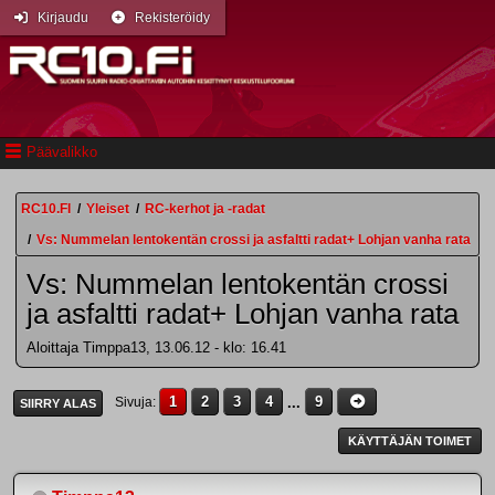
Kirjaudu
Rekisteröidy
Päävalikko
RC10.FI
/
Yleiset
/
RC-kerhot ja -radat
/
Vs: Nummelan lentokentän crossi ja asfaltti radat+ Lohjan vanha rata
Vs: Nummelan lentokentän crossi
ja asfaltti radat+ Lohjan vanha rata
Aloittaja Timppa13, 13.06.12 - klo: 16.41
1
2
3
4
...
9
Sivuja
SIIRRY ALAS
KÄYTTÄJÄN TOIMET