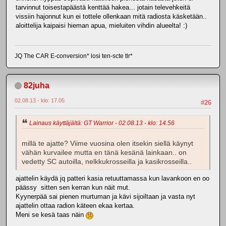
tarvinnut toisestapäästä kenttää hakea... jotain televehkeitä
vissiin hajonnut kun ei tottele ollenkaan mitä radiosta käsketään..
aloittelija kaipaisi hieman apua, mieluiten vihdin alueelta! :)
JQ The CAR E-conversion* losi ten-scte tlr*
82juha
02.08.13 - klo: 17.05
#26
Lainaus käyttäjältä: GT Warrior - 02.08.13 - klo: 14.56
millä te ajatte? Viime vuosina olen itsekin siellä käynyt
vähän kurvailee mutta en tänä kesänä lainkaan.. on
vedetty SC autoilla, nelkkukrosseilla ja kasikrosseilla..
ajattelin käydä jq patteri kasia retuuttamassa kun lavankoon en oo
päässy sitten sen kerran kun näit mut.
Kyynerpää sai pienen murtuman ja kävi sijoiltaan ja vasta nyt
ajattelin ottaa radion käteen ekaa kertaa.
Meni se kesä taas näin