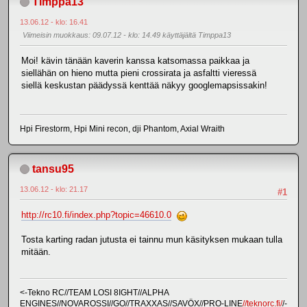
Timppa13
13.06.12 - klo: 16.41
Viimeisin muokkaus
: 09.07.12 - klo: 14.49 käyttäjältä Timppa13
Moi! kävin tänään kaverin kanssa katsomassa paikkaa ja
siellähän on hieno mutta pieni crossirata ja asfaltti vieressä
siellä keskustan päädyssä kenttää näkyy googlemapsissakin!
Hpi Firestorm, Hpi Mini recon, dji Phantom, Axial Wraith
tansu95
13.06.12 - klo: 21.17
#1
http://rc10.fi/index.php?topic=46610.0
Tosta karting radan jutusta ei tainnu mun käsityksen mukaan tulla
mitään.
<-Tekno RC//TEAM LOSI 8IGHT//ALPHA
ENGINES//NOVAROSSI//GO//TRAXXAS//SAVÖX//PRO-LINE
//teknorc.fi/
/-