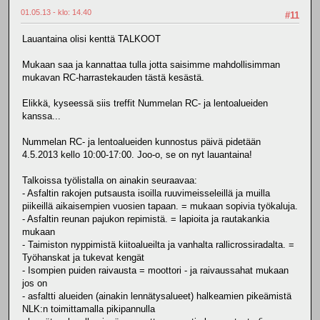
01.05.13 - klo: 14.40
#11
Lauantaina olisi kenttä TALKOOT
Mukaan saa ja kannattaa tulla jotta saisimme mahdollisimman
mukavan RC-harrastekauden tästä kesästä.
Elikkä, kyseessä siis treffit Nummelan RC- ja lentoalueiden
kanssa...
Nummelan RC- ja lentoalueiden kunnostus päivä pidetään
4.5.2013 kello 10:00-17:00. Joo-o, se on nyt lauantaina!
Talkoissa työlistalla on ainakin seuraavaa:
- Asfaltin rakojen putsausta isoilla ruuvimeisseleillä ja muilla
piikeillä aikaisempien vuosien tapaan. = mukaan sopivia työkaluja.
- Asfaltin reunan pajukon repimistä. = lapioita ja rautakankia
mukaan
- Taimiston nyppimistä kiitoalueilta ja vanhalta rallicrossiradalta. =
Työhanskat ja tukevat kengät
- Isompien puiden raivausta = moottori - ja raivaussahat mukaan
jos on
- asfaltti alueiden (ainakin lennätysalueet) halkeamien pikeämistä
NLK:n toimittamalla pikipannulla