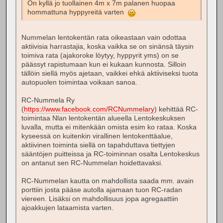
On kyllä jo tuollainen 4m x 7m palanen huopaa
hommattuna hyppyreitä varten
Nummelan lentokentän rata oikeastaan vain odottaa
aktiivisia harrastajia, koska vaikka se on sinänsä täysin
toimiva rata (ajakoroke löytyy, hyppyrit yms) on se
päässyt rapistumaan kun ei kukaan kunnosta. Silloin
tällöin siellä myös ajetaan, vaikkei ehkä aktiiviseksi tuota
autopuolen toimintaa voikaan sanoa.
RC-Nummela Ry
(
https://www.facebook.com/RCNummelary
) kehittää RC-
toimintaa Nlan lentokentän alueella Lentokeskuksen
luvalla, mutta ei mitenkään omista esim ko rataa. Koska
kyseessä on kuitenkin virallinen lentokenttäalue,
aktiivinen toiminta siellä on tapahduttava tiettyjen
sääntöjen puitteissa ja RC-toiminnan osalta Lentokeskus
on antanut sen RC-Nummelan hoidettavaksi.
RC-Nummelan kautta on mahdollista saada mm. avain
porttiin josta pääse autolla ajamaan tuon RC-radan
viereen. Lisäksi on mahdollisuus jopa agregaattiin
ajoakkujen lataamista varten.