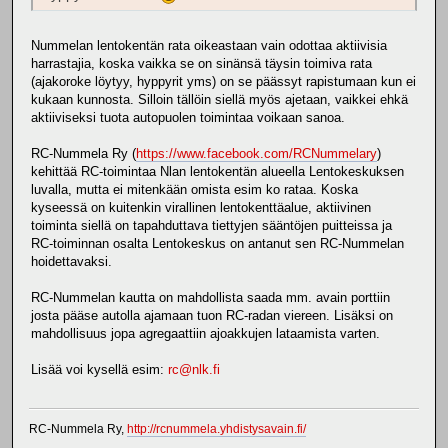
Nummelan lentokentän rata oikeastaan vain odottaa aktiivisia
harrastajia, koska vaikka se on sinänsä täysin toimiva rata
(ajakoroke löytyy, hyppyrit yms) on se päässyt rapistumaan kun ei
kukaan kunnosta. Silloin tällöin siellä myös ajetaan, vaikkei ehkä
aktiiviseksi tuota autopuolen toimintaa voikaan sanoa.
RC-Nummela Ry (
https://www.facebook.com/RCNummelary
)
kehittää RC-toimintaa Nlan lentokentän alueella Lentokeskuksen
luvalla, mutta ei mitenkään omista esim ko rataa. Koska
kyseessä on kuitenkin virallinen lentokenttäalue, aktiivinen
toiminta siellä on tapahduttava tiettyjen sääntöjen puitteissa ja
RC-toiminnan osalta Lentokeskus on antanut sen RC-Nummelan
hoidettavaksi.
RC-Nummelan kautta on mahdollista saada mm. avain porttiin
josta pääse autolla ajamaan tuon RC-radan viereen. Lisäksi on
mahdollisuus jopa agregaattiin ajoakkujen lataamista varten.
Lisää voi kysellä esim:
rc@nlk.fi
RC-Nummela Ry,
http://rcnummela.yhdistysavain.fi/