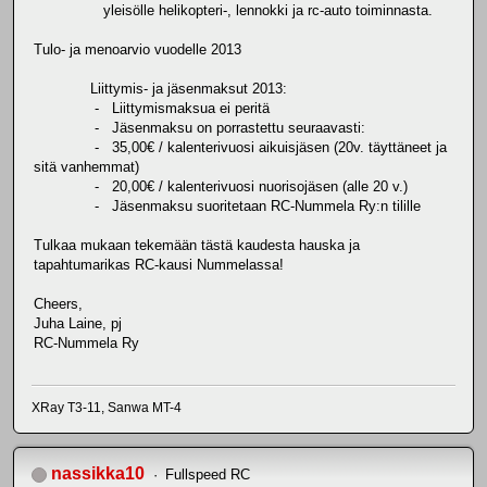
yleisölle helikopteri-, lennokki ja rc-auto toiminnasta.
Tulo- ja menoarvio vuodelle 2013
Liittymis- ja jäsenmaksut 2013:
- Liittymismaksua ei peritä
- Jäsenmaksu on porrastettu seuraavasti:
- 35,00€ / kalenterivuosi aikuisjäsen (20v. täyttäneet ja
sitä vanhemmat)
- 20,00€ / kalenterivuosi nuorisojäsen (alle 20 v.)
- Jäsenmaksu suoritetaan RC-Nummela Ry:n tilille
Tulkaa mukaan tekemään tästä kaudesta hauska ja
tapahtumarikas RC-kausi Nummelassa!
Cheers,
Juha Laine, pj
RC-Nummela Ry
XRay T3-11, Sanwa MT-4
nassikka10
Fullspeed RC