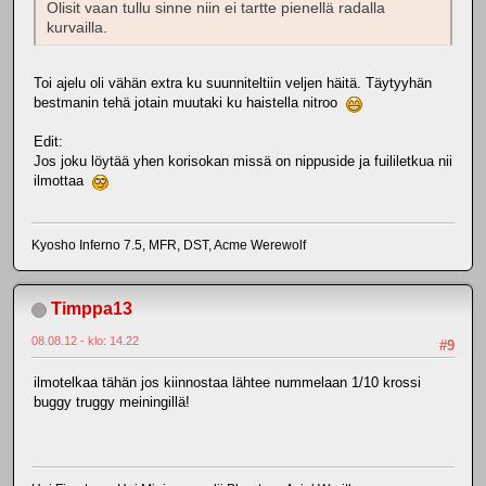
Olisit vaan tullu sinne niin ei tartte pienellä radalla
kurvailla.
Toi ajelu oli vähän extra ku suunniteltiin veljen häitä. Täytyyhän
bestmanin tehä jotain muutaki ku haistella nitroo
Edit:
Jos joku löytää yhen korisokan missä on nippuside ja fuililetkua nii
ilmottaa
Kyosho Inferno 7.5, MFR, DST, Acme Werewolf
Timppa13
08.08.12 - klo: 14.22
#9
ilmotelkaa tähän jos kiinnostaa lähtee nummelaan 1/10 krossi
buggy truggy meiningillä!