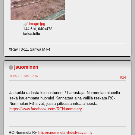
image.jpg
144.5 kt, 640x478
tarkasteltu
XRay T3-11, Sanwa MT-4
jsuominen
01.05.13 - klo: 22.07
#14
Ja kaikki radasta kiinnostuneet / harrastajat Nummelan alueella
sekä kauempana huomio! Kannattaa aina välillä tsekata RC-
Nummelan FB-sivut, jossa jatkossa infoa aiheesta:
https://www.facebook.com/RCNummelary
RC-Nummela Ry,
http://rcnummela.yhdistysavain.fi/