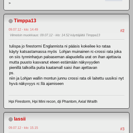
>
Timppa13
09.07.12 - klo: 14.49
#2
Viimeisin muokkaus
: 09.07.12 - klo: 14.52 käyttäjältä Timppa13
tulispa jo firestormi Englannista ni pääsis kokeilee ko rataa
käyty katsastamassa myös Lohjan muinainen rc-crossi rata joka
on siis tynninharjun paloaseman alapuolella urat on ihan ajettavia
mutta puusto kasvanut eteen estämään näkyvyyden
pienillä talkoilla puita kaatamall saisi ihan ajettavan
ps.
niin ja Lohjan wallin montun junnu crossi rata oli laitettu uusiksi nyt
hyvä näkyvyys rc:llä ajamiseen
Hpi Firestorm, Hpi Mini recon, dji Phantom, Axial Wraith
lassii
09.07.12 - klo: 15.15
#3