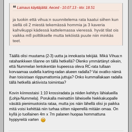
Lainaus käyttäjältä: Aeced - 10.07.13 - klo: 18.51
ja tuokin että vihua:n suunnitelema rata kaatui siihen kun
siellä oli 2 miestä tekemässä hommia ja 3 kaveria
kahvikuppi kädessä kattelemassa vieressä. hyvät tilat ois
vaikka m8 polttikselle mutta teköistä puute niin minkäs
teet.
Täällä olisi muutama (2-3) uutta ja innokasta tekijää. Mikä Vihua:n
ratahankkeen tilanne on tällä hetkellä? Olenko ymmärtänyt oikein,
että Nummelan lentokentän kupeessa oleva RC-rata tullaan
korvaamaa uudella karting-radan alueen radalla? Vai ovatko nämä
ihan toisistaan riippumattomia juttuja? Onko kummallakaan radalla
tällä hetkellä aktiivista toimintaa?
Kovin kiinnostaisi 1:10 krossiradata ja niiden kehitys lähialueilla
(Lohja-Nummela). Porukalla meinattiin läheiselle hiekkakuopalle
väsätä pienimuotoista rataa, mutta jos näin lähellä olisi jo paikka
mitä voisi kehittää niin turhaa sitten näperrellä mitään omaa. On
kyllä jo tuollainen 4m x 7m palanen huopaa hommattuna
hyppyreitä varten