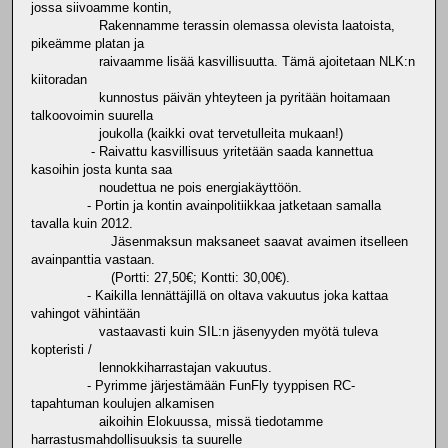
jossa siivoamme kontin,
Rakennamme terassin olemassa olevista laatoista,
pikeämme platan ja
raivaamme lisää kasvillisuutta. Tämä ajoitetaan NLK:n
kiitoradan
kunnostus päivän yhteyteen ja pyritään hoitamaan
talkoovoimin suurella
joukolla (kaikki ovat tervetulleita mukaan!)
- Raivattu kasvillisuus yritetään saada kannettua
kasoihin josta kunta saa
noudettua ne pois energiakäyttöön.
- Portin ja kontin avainpolitiikkaa jatketaan samalla
tavalla kuin 2012.
Jäsenmaksun maksaneet saavat avaimen itselleen
avainpanttia vastaan.
(Portti: 27,50€; Kontti: 30,00€).
- Kaikilla lennättäjillä on oltava vakuutus joka kattaa
vahingot vähintään
vastaavasti kuin SIL:n jäsenyyden myötä tuleva
kopteristi /
lennokkiharrastajan vakuutus.
- Pyrimme järjestämään FunFly tyyppisen RC-
tapahtuman koulujen alkamisen
aikoihin Elokuussa, missä tiedotamme
harrastusmahdollisuuksis ta suurelle