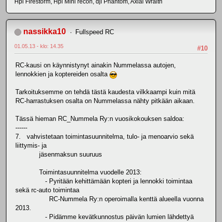
Hpi Firestorm, Hpi Mini recon, dji Phantom, Axial Wraith
nassikka10
Fullspeed RC
01.05.13 - klo: 14.35
#10
RC-kausi on käynnistynyt ainakin Nummelassa autojen,
lennokkien ja koptereiden osalta
Tarkoituksemme on tehdä tästä kaudesta vilkkaampi kuin mitä
RC-harrastuksen osalta on Nummelassa nähty pitkään aikaan.
Tässä hieman RC_Nummela Ry:n vuosikokouksen saldoa:
------
7. vahvistetaan toimintasuunnitelma, tulo- ja menoarvio sekä
liittymis- ja
jäsenmaksun suuruus
Toimintasuunnitelma vuodelle 2013:
- Pyritään kehittämään kopteri ja lennokki toimintaa
sekä rc-auto toimintaa
RC-Nummela Ry:n operoimalla kenttä alueella vuonna
2013.
- Pidämme kevätkunnostus päivän lumien lähdettyä