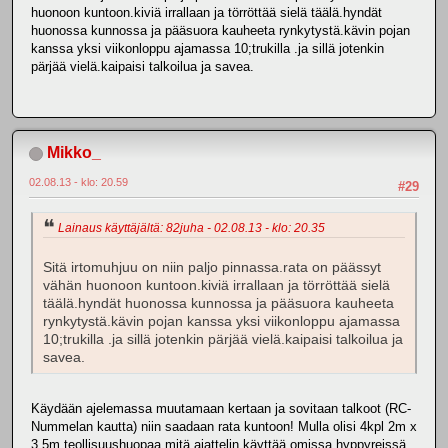
huonoon kuntoon.kiviä irrallaan ja törröttää sielä täälä.hyndät
huonossa kunnossa ja pääsuora kauheeta rynkytystä.kävin pojan
kanssa yksi viikonloppu ajamassa 10;trukilla .ja sillä jotenkin
pärjää vielä.kaipaisi talkoilua ja savea.
Mikko_
02.08.13 - klo: 20.59
#29
Lainaus käyttäjältä: 82juha - 02.08.13 - klo: 20.35
Sitä irtomuhjuu on niin paljo pinnassa.rata on päässyt
vähän huonoon kuntoon.kiviä irrallaan ja törröttää sielä
täälä.hyndät huonossa kunnossa ja pääsuora kauheeta
rynkytystä.kävin pojan kanssa yksi viikonloppu ajamassa
10;trukilla .ja sillä jotenkin pärjää vielä.kaipaisi talkoilua ja
savea.
Käydään ajelemassa muutamaan kertaan ja sovitaan talkoot (RC-
Nummelan kautta) niin saadaan rata kuntoon! Mulla olisi 4kpl 2m x
3,5m teollisuushuopaa mitä ajattelin käyttää omissa hyppyreissä.