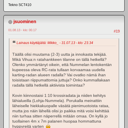
Tekno SCT410
jsuominen
01.08.13 - klo: 00.17
#19
Lainaus käyttäjältä: Mikko_ - 31.07.13 - klo: 23.34
Täällä olisi muutama (2-3) uutta ja innokasta tekijää.
Mikä Vihua:n ratahankkeen tilanne on tällä hetkellä?
Olenko ymmärtänyt oikein, että Nummelan lentokentän
kupeessa oleva RC-rata tullaan korvaamaa uudella
karting-radan alueen radalla? Vai ovatko nämä ihan
toisistaan riippumattomia juttuja? Onko kummallakaan
radalla tällä hetkellä aktiivista toimintaa?
Kovin kiinnostaisi 1:10 krossiradata ja niiden kehitys
lähialueilla (Lohja-Nummela). Porukalla meinattiin
läheiselle hiekkakuopalle väsätä pienimuotoista rataa,
mutta jos näin lähellä olisi jo paikka mitä voisi kehittää
niin turhaa sitten näperrellä mitään omaa. On kyllä jo
tuollainen 4m x 7m palanen huopaa hommattuna
hyppyreitä varten