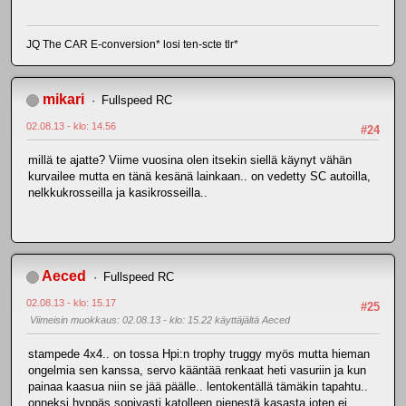
JQ The CAR E-conversion* losi ten-scte tlr*
mikari
Fullspeed RC
02.08.13 - klo: 14.56
#24
millä te ajatte? Viime vuosina olen itsekin siellä käynyt vähän
kurvailee mutta en tänä kesänä lainkaan.. on vedetty SC autoilla,
nelkkukrosseilla ja kasikrosseilla..
Aeced
Fullspeed RC
02.08.13 - klo: 15.17
#25
Viimeisin muokkaus
: 02.08.13 - klo: 15.22 käyttäjältä Aeced
stampede 4x4.. on tossa Hpi:n trophy truggy myös mutta hieman
ongelmia sen kanssa, servo kääntää renkaat heti vasuriin ja kun
painaa kaasua niin se jää päälle.. lentokentällä tämäkin tapahtu..
onneksi hyppäs sopivasti katolleen pienestä kasasta joten ei