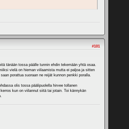
#101
 mitä tänään tossa päälle tunnin ehdin tekemään yhtä osaa.
iksi vielä on hieman viilaamista mutta ei paljoa ja sitten
ä saan porattua suoraan ne reijät kunnon penkki poralla.
dassa olis tossa päälipuolella hirvee tollanen
erros kun on viilannut siitä tai jotain. Toi kännykän
.