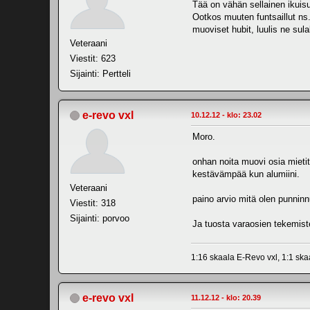
Tää on vähän sellainen ikuis
Ootkos muuten funtsaillut ns.
muoviset hubit, luulis ne su
Veteraani
Viestit: 623
Sijainti: Pertteli
e-revo vxl
10.12.12 - klo: 23.02
Moro.
onhan noita muovi osia mieti
kestävämpää kun alumiini.
Veteraani
paino arvio mitä olen punninnu
Viestit: 318
Sijainti: porvoo
Ja tuosta varaosien tekemist
1:16 skaala E-Revo vxl, 1:1 sk
e-revo vxl
11.12.12 - klo: 20.39