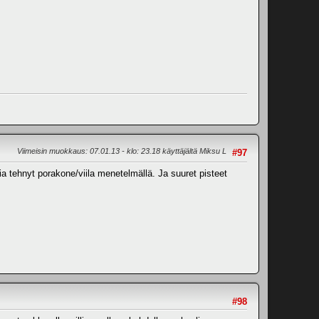
Viimeisin muokkaus
: 07.01.13 - klo: 23.18 käyttäjältä Miksu L
#97
a tehnyt porakone/viila menetelmällä. Ja suuret pisteet
#98