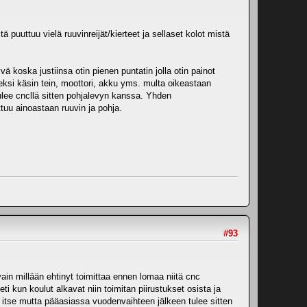
puuttuu vielä ruuvinreijät/kierteet ja sellaset kolot mistä
ä koska justiinsa otin pienen puntatin jolla otin painot
ksi käsin tein, moottori, akku yms. multa oikeastaan
 tulee cncllä sitten pohjalevyn kanssa. Yhden
ttuu ainoastaan ruuvin ja pohja.
#93
ain millään ehtinyt toimittaa ennen lomaa niitä cnc
i kun koulut alkavat niin toimitan piirustukset osista ja
 itse mutta pääasiassa vuodenvaihteen jälkeen tulee sitten