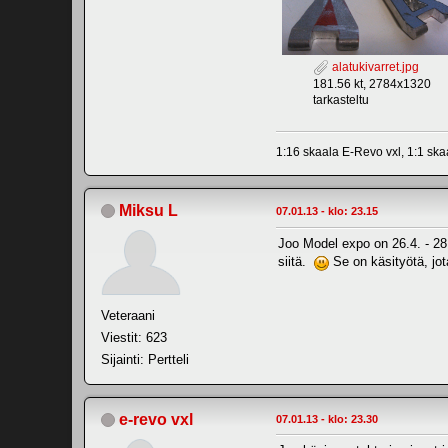
alatukivarret.jpg
181.56 kt, 2784x1320
tarkasteltu
1:16 skaala E-Revo vxl, 1:1 sk
Miksu L
07.01.13 - klo: 23.15
Joo Model expo on 26.4. - 28.
siitä.
Se on käsityötä, jo
Veteraani
Viestit: 623
Sijainti: Pertteli
e-revo vxl
07.01.13 - klo: 23.30