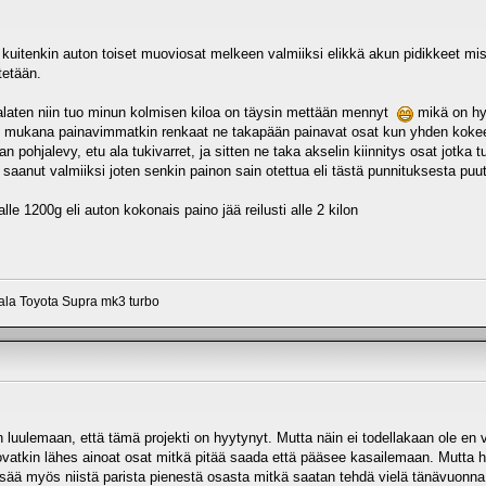
kuitenkin auton toiset muoviosat melkeen valmiiksi elikkä akun pidikkeet mistä 
tetään.
alaten niin tuo minun kolmisen kiloa on täysin mettään mennyt
mikä on hyv
n. mukana painavimmatkin renkaat ne takapään painavat osat kun yhden kokee
an pohjalevy, etu ala tukivarret, ja sitten ne taka akselin kiinnitys osat jotka
 saanut valmiiksi joten senkin painon sain otettua eli tästä punnituksesta puu
le 1200g eli auton kokonais paino jää reilusti alle 2 kilon
aala Toyota Supra mk3 turbo
luulemaan, että tämä projekti on hyytynyt. Mutta näin ei todellakaan ole en v
 ovatkin lähes ainoat osat mitkä pitää saada että pääsee kasailemaan. Mutta het
lisää myös niistä parista pienestä osasta mitkä saatan tehdä vielä tänävuonna