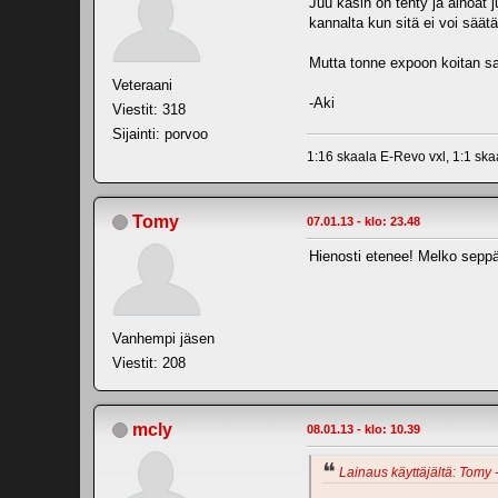
Juu käsin on tehty ja ainoat 
kannalta kun sitä ei voi säät
Mutta tonne expoon koitan sa
Veteraani
-Aki
Viestit: 318
Sijainti: porvoo
1:16 skaala E-Revo vxl, 1:1 sk
Tomy
07.01.13 - klo: 23.48
Hienosti etenee! Melko seppä
Vanhempi jäsen
Viestit: 208
mcly
08.01.13 - klo: 10.39
Lainaus käyttäjältä: Tomy -