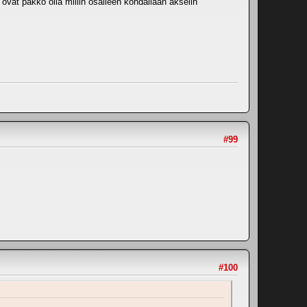
 ovat pakko olla millin osalleen kohdallaan akselin
#99
#100