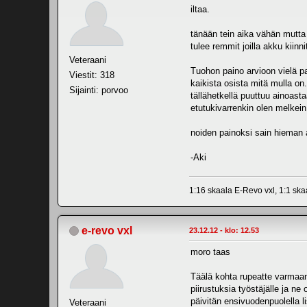
iltaa.
tänään tein aika vähän mutta 
tulee remmit joilla akku kiinni
Veteraani
Tuohon paino arvioon vielä p
Viestit: 318
kaikista osista mitä mulla o
Sijainti: porvoo
tällähetkellä puuttuu ainoasta
etutukivarrenkin olen melkein
noiden painoksi sain hieman al
-Aki
1:16 skaala E-Revo vxl, 1:1 sk
e-revo vxl
23.12.12 - klo: 12.53
moro taas
Täälä kohta rupeatte varmaan 
piirustuksia työstäjälle ja ne
päivitän ensivuodenpuolella 
Veteraani