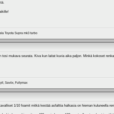
tä.
ikille!
aala Toyota Supra mk3 turbo
n tosi mukava seurata. Kiva kun laitat kuvia aika paljon. Minkä kokoset renkaa
ll, Savöx, Fullymax
 tavalliset 1/10 foamit mitkä kestää asfalttia halkasia on hieman kuluneella 