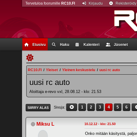
Tervetuloa foorumille
RC10.FI
Kirjaudu
Rekisteröidy
Etusivu
Haku
Kalenteri
Jäsenet
RC10.FI
/
Yleiset
/
Yleinen keskustelu
/
uusi rc auto
uusi rc auto
Aloittaja e-revo vxl, 28.08.12 - klo: 21.53
1
2
3
4
5
6
Sivuja
SIIRRY ALAS
Miksu L
10.12.12 - klo: 21.50
Onko mitään käsitystä, paljo