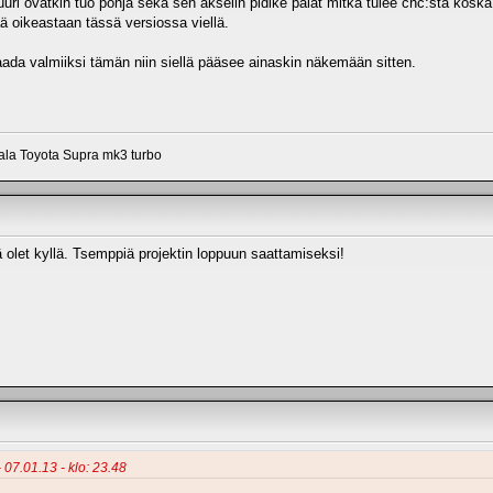
juuri ovatkin tuo pohja sekä sen akselin pidike palat mitkä tulee cnc:stä koska
ää oikeastaan tässä versiossa viellä.
ada valmiiksi tämän niin siellä pääsee ainaskin näkemään sitten.
aala Toyota Supra mk3 turbo
 olet kyllä. Tsemppiä projektin loppuun saattamiseksi!
 07.01.13 - klo: 23.48