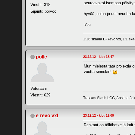
seuraavaksi isompaa päivitys
Viestit: 318
Sijainti: porvoo
hyvää joulua ja uuttavuotta ka
-Aki
1:16 skaala E-Revo vxl, 1:1 sk
polle
23.12.12 - klo: 18.47
Mun mielestä tätä projektia o
vuotta sinnekin!
Veteraani
Viestit: 629
Traxxas Slash LCG, Absima Jeky
e-revo vxl
23.12.12 - klo: 19.09
Renkaat on tällähetkellä kait