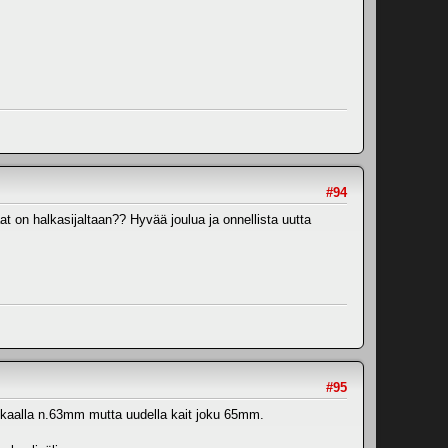
#94
t on halkasijaltaan?? Hyvää joulua ja onnellista uutta
#95
renkaalla n.63mm mutta uudella kait joku 65mm.