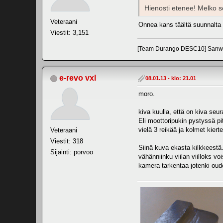
Hienosti etenee! Melko s
Veteraani
Onnea kans täältä suunnalt
Viestit: 3,151
[Team Durango DESC10] Sanw
e-revo vxl
08.01.13 - klo: 21.01
moro.
kiva kuulla, että on kiva seu
Eli moottoripukin pystyssä pi
vielä 3 reikää ja kolmet kier
Veteraani
Viestit: 318
Siinä kuva ekasta kilkkeestä
Sijainti: porvoo
vähänniinku viilan viilloks vo
kamera tarkentaa jotenki oudo