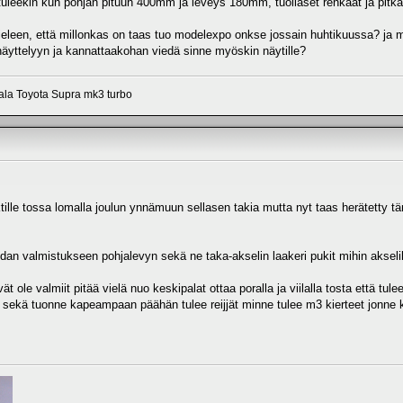
uleekin kun pohjan pituun 400mm ja leveys 180mm, tuollaset renkaat ja pitkä 
leen, että millonkas on taas tuo modelexpo onkse jossain huhtikuussa? ja mit
näyttelyyn ja kannattaakohan viedä sinne myöskin näytille?
aala Toyota Supra mk3 turbo
jektille tossa lomalla joulun ynnämuun sellasen takia mutta nyt taas herätetty
oidan valmistukseen pohjalevyn sekä ne taka-akselin laakeri pukit mihin akselik
t ole valmiit pitää vielä nuo keskipalat ottaa poralla ja viilalla tosta että tule
n sekä tuonne kapeampaan päähän tulee reijjät minne tulee m3 kierteet jonne kii