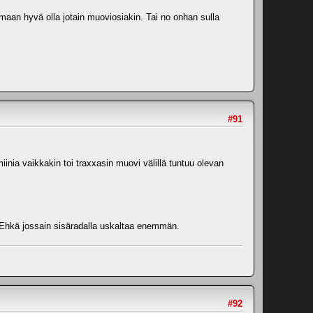
rmaan hyvä olla jotain muoviosiakin. Tai no onhan sulla
#91
inia vaikkakin toi traxxasin muovi välillä tuntuu olevan
. Ehkä jossain sisäradalla uskaltaa enemmän.
#92