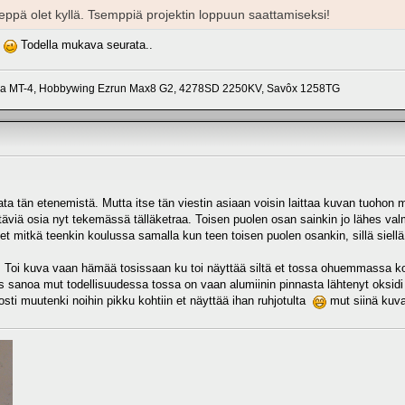
eppä olet kyllä. Tsemppiä projektin loppuun saattamiseksi!
a
Todella mukava seurata..
a MT-4, Hobbywing Ezrun Max8 G2, 4278SD 2250KV, Savôx 1258TG
rata tän etenemistä. Mutta itse tän viestin asiaan voisin laittaa kuvan tuohon
täviä osia nyt tekemässä tälläketraa. Toisen puolen osan sainkin jo lähes valmi
teet mitkä teenkin koulussa samalla kun teen toisen puolen osankin, sillä siell
. Toi kuva vaan hämää tosissaan ku toi näyttää siltä et tossa ohuemmassa koh
is sanoa mut todellisuudessa tossa on vaan alumiinin pinnasta lähtenyt oksidi k
sti muutenki noihin pikku kohtiin et näyttää ihan ruhjotulta
mut siinä kuva