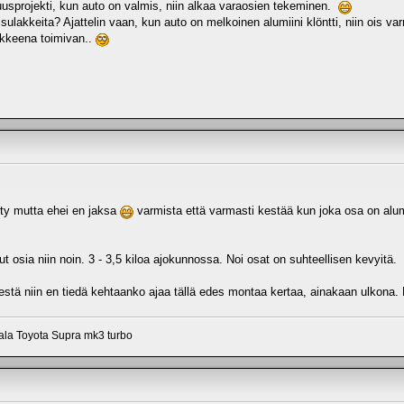
uusprojekti, kun auto on valmis, niin alkaa varaosien tekeminen.
sulakkeita? Ajattelin vaan, kun auto on melkoinen alumiini klöntti, niin ois va
lakkeena toimivan..
tty mutta ehei en jaksa
varmista että varmasti kestää kun joka osa on alumi
t osia niin noin. 3 - 3,5 kiloa ajokunnossa. Noi osat on suhteellisen kevyitä.
estä niin en tiedä kehtaanko ajaa tällä edes montaa kertaa, ainakaan ulkona
aala Toyota Supra mk3 turbo