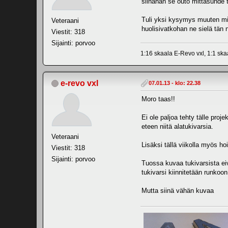
siinähän se outo mittasuhde t
Tuli yksi kysymys muuten mie
Veteraani
huolisivatkohan ne sielä tän 
Viestit: 318
Sijainti: porvoo
1:16 skaala E-Revo vxl, 1:1 sk
e-revo vxl
07.01.13 - klo: 22.38
Moro taas!!
Ei ole paljoa tehty tälle pro
eteen niitä alatukivarsia.
Veteraani
Lisäksi tällä viikolla myös h
Viestit: 318
Sijainti: porvoo
Tuossa kuvaa tukivarsista eivä
tukivarsi kiinnitetään runkoo
Mutta siinä vähän kuvaa