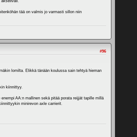
akseliväli.
enköhän tää on valmis jo varmasti sillon niin
#96
 tämäkin lomilta. Elikkä tänään koulussa sain tehtyä hieman
in kiinnittyy.
e enempi AA:n mallinen sekä pitää porata reijjät tapille millä
nnittyykin minirevon axle carrierit.