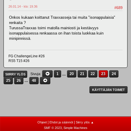
26.01.14 - klo: 19.36
#689
Onkos kukaan koittanut Traxxasseja tai muita "isonappulaisia"
renkaita ?
TurussaTraxxas toimi matolla mainiosti ja kestävyys
isonappulaisessa renkaassa on ihan toista luokkaa kuin
minipinnissä.
FG ChallengeLine #26
RS5 T15 #26
1
...
20
21
22
23
24
Sivuja
SIIRRY YLÖS
25
26
...
48
KÄYTTÄJÄN TOIMET
|
|
Ohjeet
Ehdot ja säännöt
Siirry ylös ▲
,
SMF © 2023
Simple Machines