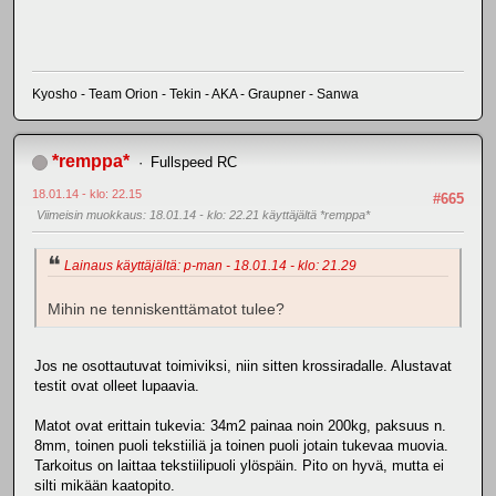
Kyosho - Team Orion - Tekin - AKA - Graupner - Sanwa
*remppa*
Fullspeed RC
18.01.14 - klo: 22.15
#665
Viimeisin muokkaus
: 18.01.14 - klo: 22.21 käyttäjältä *remppa*
Lainaus käyttäjältä: p-man - 18.01.14 - klo: 21.29
Mihin ne tenniskenttämatot tulee?
Jos ne osottautuvat toimiviksi, niin sitten krossiradalle. Alustavat
testit ovat olleet lupaavia.
Matot ovat erittain tukevia: 34m2 painaa noin 200kg, paksuus n.
8mm, toinen puoli tekstiiliä ja toinen puoli jotain tukevaa muovia.
Tarkoitus on laittaa tekstiilipuoli ylöspäin. Pito on hyvä, mutta ei
silti mikään kaatopito.