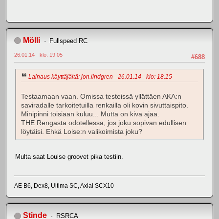
Mölli
Fullspeed RC
26.01.14 - klo: 19.05
#688
Lainaus käyttäjältä: jon.lindgren - 26.01.14 - klo: 18.15
Testaamaan vaan. Omissa testeissä yllättäen AKA:n
saviradalle tarkoitetuilla renkailla oli kovin sivuttaispito.
Minipinni toisiaan kuluu... Mutta on kiva ajaa.
THE Rengasta odotellessa, jos joku sopivan edullisen
löytäisi. Ehkä Loise:n valikoimista joku?
Multa saat Louise groovet pika testiin.
AE B6, Dex8, Ultima SC, Axial SCX10
Stinde
RSRCA