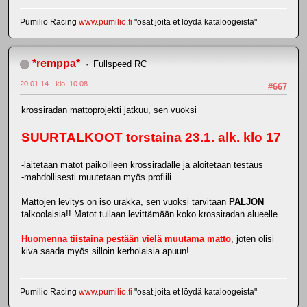
Pumilio Racing
www.pumilio.fi
"osat joita et löydä kataloogeista"
*remppa*
Fullspeed RC
20.01.14 - klo: 10.08
#667
krossiradan mattoprojekti jatkuu, sen vuoksi
SUURTALKOOT torstaina 23.1. alk. klo 17
-laitetaan matot paikoilleen krossiradalle ja aloitetaan testaus
-mahdollisesti muutetaan myös profiili
Mattojen levitys on iso urakka, sen vuoksi tarvitaan
PALJON
talkoolaisia!! Matot tullaan levittämään koko krossiradan alueelle.
Huomenna tiistaina pestään vielä muutama matto
, joten olisi
kiva saada myös silloin kerholaisia apuun!
Pumilio Racing
www.pumilio.fi
"osat joita et löydä kataloogeista"