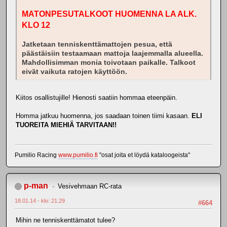
MATONPESUTALKOOT HUOMENNA LA ALK.
KLO 12
Jatketaan tenniskenttämattojen pesua, että
päästäisiin testaamaan mattoja laajemmalla alueella.
Mahdollisimman monia toivotaan paikalle. Talkoot
eivät vaikuta ratojen käyttöön.
Kiitos osallistujille! Hienosti saatiin hommaa eteenpäin.
Homma jatkuu huomenna, jos saadaan toinen tiimi kasaan.
ELI
TUOREITA MIEHIÄ TARVITAAN!!
Pumilio Racing
www.pumilio.fi
"osat joita et löydä kataloogeista"
p-man
Vesivehmaan RC-rata
18.01.14 - klo: 21.29
#664
Mihin ne tenniskenttämatot tulee?