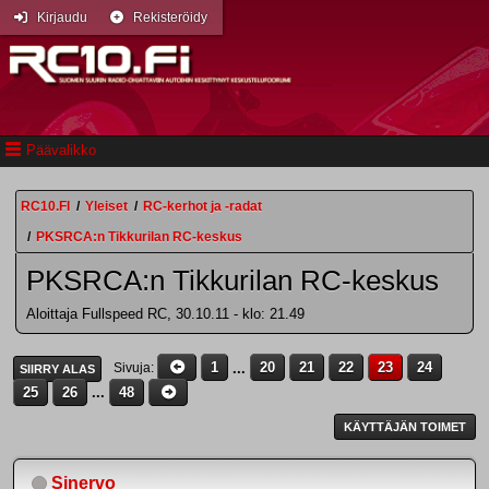
Kirjaudu
Rekisteröidy
Päävalikko
RC10.FI
/
Yleiset
/
RC-kerhot ja -radat
/
PKSRCA:n Tikkurilan RC-keskus
PKSRCA:n Tikkurilan RC-keskus
Aloittaja Fullspeed RC, 30.10.11 - klo: 21.49
1
...
20
21
22
23
24
Sivuja
SIIRRY ALAS
25
26
...
48
KÄYTTÄJÄN TOIMET
Sinervo