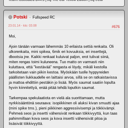
Potski
Fullspeed RC
23.01.14 - klo: 03.08
#676
Moi,
Ajoin tänään varmaan lähemmäs 10 erilaista settiä renkaita. Oli
ulkorenkaita, mini spikea, 6mik eri kovuuksia, eri inserttejä,
dbootsia jne. Kaikki renkaat kuluivat paljon, erot tulivat siinä,
miten rengas toimi kuluneena. Tuo matto on varmasti niin
kuluttava, että "kestävää" rengasta ei löydy, mikäli kestolla
tarkoitetaan vain piikin kestoa. Myöskään tuolle hyppyreiden
päällisten liukkaudelle en laittaisi arvoa, sillä se on ratkaistavissa
ja mattoa ehdittiin pestäkin jo lisää. Myös saumat saatiin lopulta
hyvin kiinnitettyä, enää pitää tehdä loputkin saumat.
Tarkempaa spekulaatiota en vielä ala suorittamaan, mutta
nyrkkisääntönä seuraava: isopiikkinen oli aluksi kivan smuutti ajaa
(mini spike tms.), pieni piikkinen aggressiivisempi ja tökkivämpi.
Pehmeä seos ja insertti vähensivät renkaan tökkivyyttä, kun taas
pahimmillaan kova seos ja kova insertti vähensivät pitoa ja
lisäsivät tökkivyyttä.