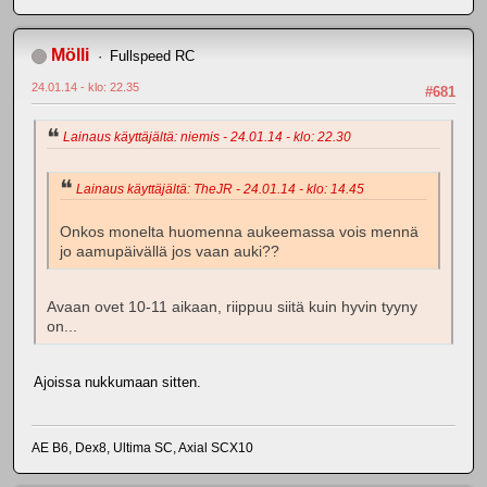
Mölli
Fullspeed RC
24.01.14 - klo: 22.35
#681
Lainaus käyttäjältä: niemis - 24.01.14 - klo: 22.30
Lainaus käyttäjältä: TheJR - 24.01.14 - klo: 14.45
Onkos monelta huomenna aukeemassa vois mennä
jo aamupäivällä jos vaan auki??
Avaan ovet 10-11 aikaan, riippuu siitä kuin hyvin tyyny
on...
Ajoissa nukkumaan sitten.
AE B6, Dex8, Ultima SC, Axial SCX10