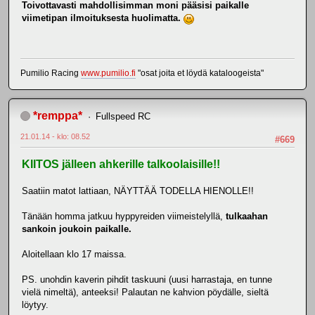
Toivottavasti mahdollisimman moni pääsisi paikalle
viimetipan ilmoituksesta huolimatta.
Pumilio Racing
www.pumilio.fi
"osat joita et löydä kataloogeista"
*remppa*
Fullspeed RC
21.01.14 - klo: 08.52
#669
KIITOS jälleen ahkerille talkoolaisille!!
Saatiin matot lattiaan, NÄYTTÄÄ TODELLA HIENOLLE!!
Tänään homma jatkuu hyppyreiden viimeistelyllä,
tulkaahan
sankoin joukoin paikalle.
Aloitellaan klo 17 maissa.
PS. unohdin kaverin pihdit taskuuni (uusi harrastaja, en tunne
vielä nimeltä), anteeksi! Palautan ne kahvion pöydälle, sieltä
löytyy.