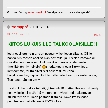
Pumilio Racing
www.pumilio.fi
"osat joita et löydä kataloogeista"
*remppa*
Fullspeed RC
19.01.14 - klo: 19.01
#666
KIITOS LUKUISILLE TALKOOLAISILLE !!
jotka osallistuitte mattojen pesuun viikonlopun aikana. Oli ilo
nähdä niin monen osallistuvan hommiin, ja uusiakin kasvoja oli
uskaltautunut mukaan. Erikoiskiitos Saralle ja Matheelle
(meniköhän nimi oikein?
), jotka vasta ovat liittymässä
kerhoomme, mutta olivat silti ahkerasti mukana
harjakoneenkäyttäjinä. Unohtamatta tietenkään junioreita Lauria,
Tuomasta, Juhoa ym ym.
Saatiin koko urakka tehtyä, yhteensä 18 mattorullaa on nyt pesty,
ensi viikolle jäi enää 4-5 mattoa pestäväksi, jotka alustavan
suunnitelman mukaan pestään tiistaina. Koko krossiradan
peittäminen matoilla vaatii 20-23 rullaa.