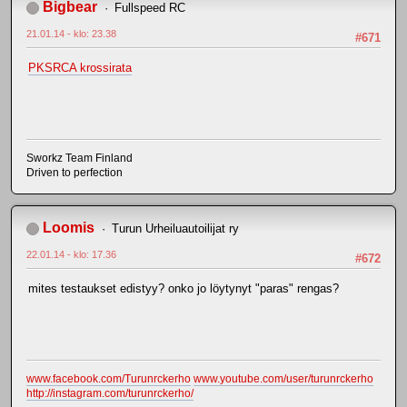
Bigbear
Fullspeed RC
21.01.14 - klo: 23.38
#671
PKSRCA krossirata
Sworkz Team Finland
Driven to perfection
Loomis
Turun Urheiluautoilijat ry
22.01.14 - klo: 17.36
#672
mites testaukset edistyy? onko jo löytynyt "paras" rengas?
www.facebook.com/Turunrckerho
www.youtube.com/user/turunrckerho
http://instagram.com/turunrckerho/