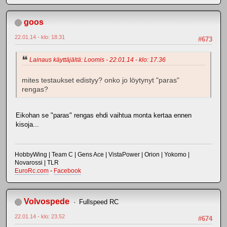
goos
22.01.14 - klo: 18.31
#673
Lainaus käyttäjältä: Loomis - 22.01.14 - klo: 17.36
mites testaukset edistyy? onko jo löytynyt "paras"
rengas?
Eikohan se "paras" rengas ehdi vaihtua monta kertaa ennen
kisoja...
HobbyWing | Team C | Gens Ace | VistaPower | Orion | Yokomo |
Novarossi | TLR
EuroRc.com
-
Facebook
Volvospede
Fullspeed RC
22.01.14 - klo: 23.52
#674