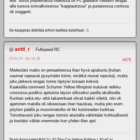
edit: tossa ylläolevassa videossa oli PL gladiator medium rengas
alla tuossa sinivalkoisessa "koppiautossa" ja punaisessa corrissa
oli staggerit.
Se kauppias älähtää johon kalikka kalahtaa! :-)
antti_r
Fullspeed RC
23.01.14 - klo: 01.38
#675
Mielestäni matto on periaatteessa ihan hyvä ajoalusta (kuhan
saumat rupeavat pysymään kiinni, eivätkä reunat repsota), mutta
joku järkevä rengas tonne täytyisi tosiaan keksiä.
Kaakelilla toimineet Schumin Yellow Minipinin kuluivat nelkku
crossissa puoliksi ajetuista täysin slikseiksi parilla akullisella.
Kunhan sekä etu- että takarenkaat olivat kaikki sileitä, niin oli
ajaminen matolla oli oikeastaan ihan hauskaa, mutta pito esim.
pöytien päällä ja muovimatoilla oli liki luistinradan luokkaa.
Toivottavasti joku rengas toimisi alustalla vähintään kohtuullisesti
ja kestäisi vähän enemmän kun yhden illan ajot.
Team Associated B44.3 | JQ The Car Yellow Edition | JQ eCar