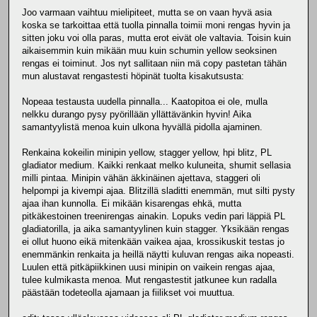
Joo varmaan vaihtuu mielipiteet, mutta se on vaan hyvä asia
koska se tarkoittaa että tuolla pinnalla toimii moni rengas hyvin ja
sitten joku voi olla paras, mutta erot eivät ole valtavia. Toisin kuin
aikaisemmin kuin mikään muu kuin schumin yellow seoksinen
rengas ei toiminut. Jos nyt sallitaan niin mä copy pastetan tähän
mun alustavat rengastesti höpinät tuolta kisakutsusta:
Nopeaa testausta uudella pinnalla... Kaatopitoa ei ole, mulla
nelkku durango pysy pyörillään yllättävänkin hyvin! Aika
samantyylistä menoa kuin ulkona hyvällä pidolla ajaminen.
Renkaina kokeilin minipin yellow, stagger yellow, hpi blitz, PL
gladiator medium. Kaikki renkaat melko kuluneita, shumit sellasia
milli pintaa. Minipin vähän äkkinäinen ajettava, staggeri oli
helpompi ja kivempi ajaa. Blitzillä sladitti enemmän, mut silti pysty
ajaa ihan kunnolla. Ei mikään kisarengas ehkä, mutta
pitkäkestoinen treenirengas ainakin. Lopuks vedin pari läppiä PL
gladiatorilla, ja aika samantyylinen kuin stagger. Yksikään rengas
ei ollut huono eikä mitenkään vaikea ajaa, krossikuskit testas jo
enemmänkin renkaita ja heillä näytti kuluvan rengas aika nopeasti.
Luulen että pitkäpiikkinen uusi minipin on vaikein rengas ajaa,
tulee kulmikasta menoa. Mut rengastestit jatkunee kun radalla
päästään todeteolla ajamaan ja fiilikset voi muuttua.