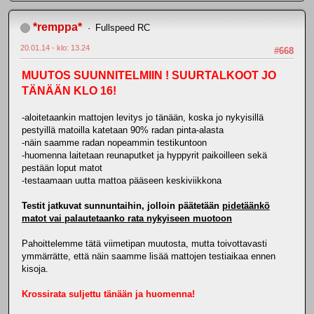
*remppa*
Fullspeed RC
20.01.14 - klo: 13.24
#668
MUUTOS SUUNNITELMIIN ! SUURTALKOOT JO
TÄNÄÄN KLO 16!
-aloitetaankin mattojen levitys jo tänään, koska jo nykyisillä
pestyillä matoilla katetaan 90% radan pinta-alasta
-näin saamme radan nopeammin testikuntoon
-huomenna laitetaan reunaputket ja hyppyrit paikoilleen sekä
pestään loput matot
-testaamaan uutta mattoa pääseen keskiviikkona
Testit jatkuvat sunnuntaihin, jolloin päätetään
pidetäänkö
matot vai palautetaanko rata nykyiseen muotoon
Pahoittelemme tätä viimetipan muutosta, mutta toivottavasti
ymmärrätte, että näin saamme lisää mattojen testiaikaa ennen
kisoja.
Krossirata suljettu tänään ja huomenna!