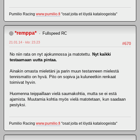
Pumilio Racing
www.pumilio.fi
"osat joita et löydä kataloogeista"
*remppa*
Fullspeed RC
21.01.14 - klo: 23.23
#670
No niin rata on nyt ajokunnossa ja matotettu.
Nyt kaikki
testaamaan uutta pintaa.
Ainakin omasta mieletäni ja parin muun testanneen mielestä
tennismatto on hyvä. Pito on sopiva ja kuluneetkin renkaat
toimivat hyvin.
Huomenna teippaillaan vielä saumakohtia, mutta se ei estä
ajamista. Muutamia kohtia myös vielä matotetaan, kun saadaan
pestyksi.
Pumilio Racing
www.pumilio.fi
"osat joita et löydä kataloogeista"