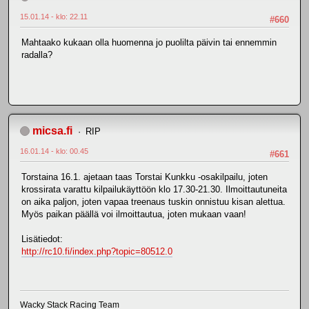
15.01.14 - klo: 22.11
#660
Mahtaako kukaan olla huomenna jo puolilta päivin tai ennemmin
radalla?
micsa.fi
RIP
16.01.14 - klo: 00.45
#661
Torstaina 16.1. ajetaan taas Torstai Kunkku -osakilpailu, joten
krossirata varattu kilpailukäyttöön klo 17.30-21.30. Ilmoittautuneita
on aika paljon, joten vapaa treenaus tuskin onnistuu kisan alettua.
Myös paikan päällä voi ilmoittautua, joten mukaan vaan!
Lisätiedot:
http://rc10.fi/index.php?topic=80512.0
Wacky Stack Racing Team