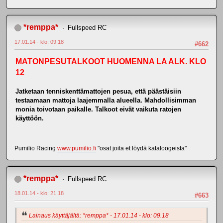
*remppa*
Fullspeed RC
17.01.14 - klo: 09.18
#662
MATONPESUTALKOOT HUOMENNA LA ALK. KLO
12
Jatketaan tenniskenttämattojen pesua, että päästäisiin
testaamaan mattoja laajemmalla alueella. Mahdollisimman
monia toivotaan paikalle. Talkoot eivät vaikuta ratojen
käyttöön.
Pumilio Racing
www.pumilio.fi
"osat joita et löydä kataloogeista"
*remppa*
Fullspeed RC
18.01.14 - klo: 21.18
#663
Lainaus käyttäjältä: *remppa* - 17.01.14 - klo: 09.18