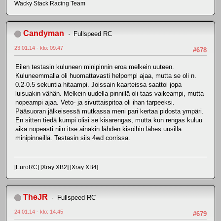
Wacky Stack Racing Team
Candyman
Fullspeed RC
23.01.14 - klo: 09.47
#678
Eilen testasin kuluneen minipinnin eroa melkein uuteen.
Kuluneemmalla oli huomattavasti helpompi ajaa, mutta se oli n.
0.2-0.5 sekuntia hitaampi. Joissain kaarteissa saattoi jopa
luisuakin vähän. Melkein uudella pinnillä oli taas vaikeampi, mutta
nopeampi ajaa. Veto- ja sivuttaispitoa oli ihan tarpeeksi.
Pääsuoran jälkeisessä mutkassa meni pari kertaa pidosta ympäri.
En sitten tiedä kumpi olisi se kisarengas, mutta kun rengas kuluu
aika nopeasti niin itse ainakin lähden kisoihin lähes uusilla
minipinneillä. Testasin siis 4wd corrissa.
[EuroRC] [Xray XB2] [Xray XB4]
TheJR
Fullspeed RC
24.01.14 - klo: 14.45
#679