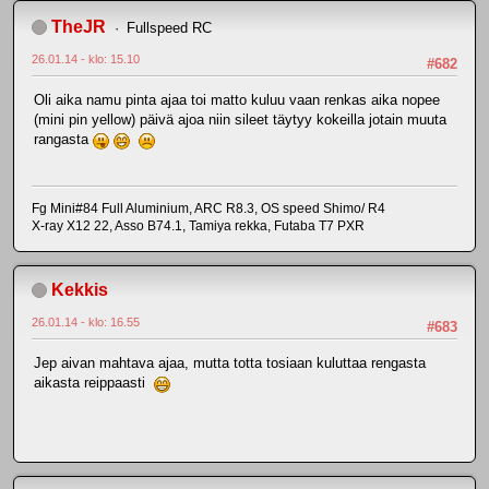
TheJR
Fullspeed RC
26.01.14 - klo: 15.10
#682
Oli aika namu pinta ajaa toi matto kuluu vaan renkas aika nopee
(mini pin yellow) päivä ajoa niin sileet täytyy kokeilla jotain muuta
rangasta
Fg Mini#84 Full Aluminium, ARC R8.3, OS speed Shimo/ R4
X-ray X12 22, Asso B74.1, Tamiya rekka, Futaba T7 PXR
Kekkis
26.01.14 - klo: 16.55
#683
Jep aivan mahtava ajaa, mutta totta tosiaan kuluttaa rengasta
aikasta reippaasti