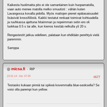
Kaikesta huolimatta pito ei ole samanlainen kuin huopamatolla,
vaan auto menee matolla melko smuutisti : vähän kuten
Lavangossa kovalla pidolla. Myös mattojen pienet epätasaisuudet
lisäsivät krossifiilistä. Kaikki testatut renkaat toimivat kohtuudella
ja ruuhkassa ajettuna hitaimman ja nopeimman setin ero oli
luokkaa 0.5 s tai alle, kun kierros kestää nelkulla yli 20 s.
Rengastestit jatkuu edelleen, palataan kun ehditään perehtyä vielä
paremmin.
Samppa
micsa.fi
RIP
23.01.14 - klo: 07.05
#677
Testasko kukaan pinniä tai spikeä kovemmalla blue-seoksella? Se
voisi olla parempi kun yellow.