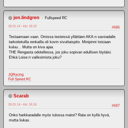
jon.lindgren
Fullspeed RC
26.01.14 - klo: 18.15
#686
Testaamaan vaan. Omissa testeissä yllättäen AKA:n saviradalle
tarkoitetuilla renkailla oli kovin sivuttaispito. Minipinni toisiaan
kuluu... Mutta on kiva ajaa.
THE Rengasta odotellessa, jos joku sopivan edullisen löytäisi.
Ehkä Loise:n valikoimista joku?
JQRacing
Full Speed RC
Scarab
26.01.14 - klo: 18.16
#687
Onko harkkaradalle myös tulossa matot? Rata on kyllä hyvä,
mutta liukas.