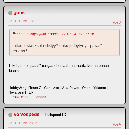
goos
22.01.14 - klo: 18.31
#673
Lainaus käyttäjältä: Loomis - 22.01.14 - klo: 17.36
mites testaukset edistyy? onko jo löytynyt "paras"
rengas?
Eikohan se "paras" rengas ehdi vaihtua monta kertaa ennen
kisoja...
HobbyWing | Team C | Gens Ace | VistaPower | Orion | Yokomo |
Novarossi | TLR
EuroRc.com
-
Facebook
Volvospede
Fullspeed RC
22.01.14 - klo: 23.52
#674