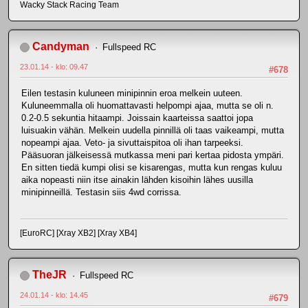
Wacky Stack Racing Team
Candyman
Fullspeed RC
23.01.14 - klo: 09.47
#678
Eilen testasin kuluneen minipinnin eroa melkein uuteen.
Kuluneemmalla oli huomattavasti helpompi ajaa, mutta se oli n.
0.2-0.5 sekuntia hitaampi. Joissain kaarteissa saattoi jopa
luisuakin vähän. Melkein uudella pinnillä oli taas vaikeampi, mutta
nopeampi ajaa. Veto- ja sivuttaispitoa oli ihan tarpeeksi.
Pääsuoran jälkeisessä mutkassa meni pari kertaa pidosta ympäri.
En sitten tiedä kumpi olisi se kisarengas, mutta kun rengas kuluu
aika nopeasti niin itse ainakin lähden kisoihin lähes uusilla
minipinneillä. Testasin siis 4wd corrissa.
[EuroRC] [Xray XB2] [Xray XB4]
TheJR
Fullspeed RC
24.01.14 - klo: 14.45
#679