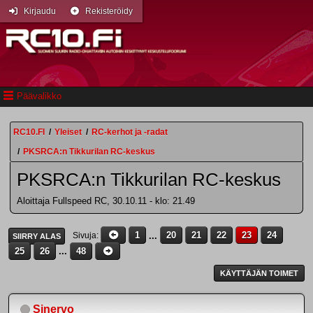
Kirjaudu
Rekisteröidy
Päävalikko
RC10.FI
/
Yleiset
/
RC-kerhot ja -radat
/
PKSRCA:n Tikkurilan RC-keskus
PKSRCA:n Tikkurilan RC-keskus
Aloittaja Fullspeed RC, 30.10.11 - klo: 21.49
1
...
20
21
22
23
24
Sivuja
SIIRRY ALAS
25
26
...
48
KÄYTTÄJÄN TOIMET
Sinervo