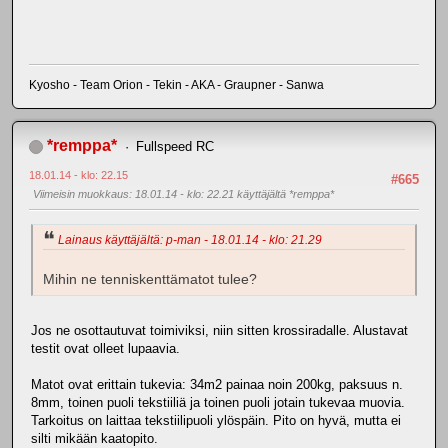
Kyosho - Team Orion - Tekin - AKA - Graupner - Sanwa
*remppa*
Fullspeed RC
18.01.14 - klo: 22.15
#665
Viimeisin muokkaus
: 18.01.14 - klo: 22.21 käyttäjältä *remppa*
Lainaus käyttäjältä: p-man - 18.01.14 - klo: 21.29
Mihin ne tenniskenttämatot tulee?
Jos ne osottautuvat toimiviksi, niin sitten krossiradalle. Alustavat
testit ovat olleet lupaavia.
Matot ovat erittain tukevia: 34m2 painaa noin 200kg, paksuus n.
8mm, toinen puoli tekstiiliä ja toinen puoli jotain tukevaa muovia.
Tarkoitus on laittaa tekstiilipuoli ylöspäin. Pito on hyvä, mutta ei
silti mikään kaatopito.