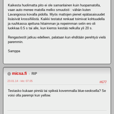
Kaikesta huolimatta pito ei ole samanlainen kuin huopamatolla,
vaan auto menee matolla melko smuutisti : vähän kuten
Lavangossa kovalla pidolla. Myös mattojen pienet epätasaisuudet
lisäsivät krossifiilistä. Kaikki testatut renkaat toimivat kohtuudella
ja ruuhkassa ajettuna hitaimman ja nopeimman setin ero oli
luokkaa 0.5 s tai alle, kun kierros kestää nelkulla yli 20 s.
Rengastestit jatkuu edelleen, palataan kun ehditään perehtyä vielä
paremmin.
Samppa
micsa.fi
RIP
23.01.14 - klo: 07.05
#677
Testasko kukaan pinniä tai spikeä kovemmalla blue-seoksella? Se
voisi olla parempi kun yellow.