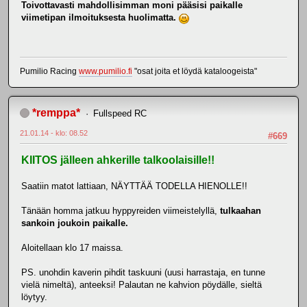
Toivottavasti mahdollisimman moni pääsisi paikalle
viimetipan ilmoituksesta huolimatta.
Pumilio Racing
www.pumilio.fi
"osat joita et löydä kataloogeista"
*remppa*
Fullspeed RC
21.01.14 - klo: 08.52
#669
KIITOS jälleen ahkerille talkoolaisille!!
Saatiin matot lattiaan, NÄYTTÄÄ TODELLA HIENOLLE!!
Tänään homma jatkuu hyppyreiden viimeistelyllä,
tulkaahan
sankoin joukoin paikalle.
Aloitellaan klo 17 maissa.
PS. unohdin kaverin pihdit taskuuni (uusi harrastaja, en tunne
vielä nimeltä), anteeksi! Palautan ne kahvion pöydälle, sieltä
löytyy.