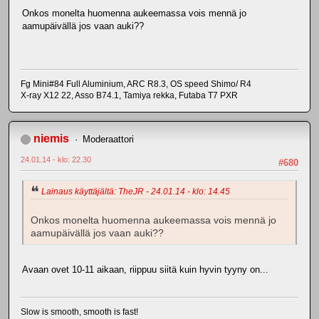
Onkos monelta huomenna aukeemassa vois mennä jo
aamupäivällä jos vaan auki??
Fg Mini#84 Full Aluminium, ARC R8.3, OS speed Shimo/ R4
X-ray X12 22, Asso B74.1, Tamiya rekka, Futaba T7 PXR
niemis
Moderaattori
24.01.14 - klo: 22.30
#680
Lainaus käyttäjältä: TheJR - 24.01.14 - klo: 14.45
Onkos monelta huomenna aukeemassa vois mennä jo
aamupäivällä jos vaan auki??
Avaan ovet 10-11 aikaan, riippuu siitä kuin hyvin tyyny on...
Slow is smooth, smooth is fast!