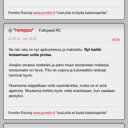
Pumilio Racing
www.pumilio.fi
"osat joita et löydä kataloogeista"
*remppa*
Fullspeed RC
21.01.14 - klo: 23.23
#670
No niin rata on nyt ajokunnossa ja matotettu.
Nyt kaikki
testaamaan uutta pintaa.
Ainakin omasta mieletäni ja parin muun testanneen mielestä
tennismatto on hyvä. Pito on sopiva ja kuluneetkin renkaat
toimivat hyvin.
Huomenna teippaillaan vielä saumakohtia, mutta se ei estä
ajamista. Muutamia kohtia myös vielä matotetaan, kun saadaan
pestyksi.
Pumilio Racing
www.pumilio.fi
"osat joita et löydä kataloogeista"