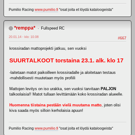
Pumilio Racing
www.pumilio.fi
"osat joita et löydä kataloogeista"
*remppa*
Fullspeed RC
20.01.14 - klo: 10.08
#667
krossiradan mattoprojekti jatkuu, sen vuoksi
SUURTALKOOT torstaina 23.1. alk. klo 17
-laitetaan matot paikoilleen krossiradalle ja aloitetaan testaus
-mahdollisesti muutetaan myös profiili
Mattojen levitys on iso urakka, sen vuoksi tarvitaan
PALJON
talkoolaisia!! Matot tullaan levittämään koko krossiradan alueelle.
Huomenna tiistaina pestään vielä muutama matto
, joten olisi
kiva saada myös silloin kerholaisia apuun!
Pumilio Racing
www.pumilio.fi
"osat joita et löydä kataloogeista"