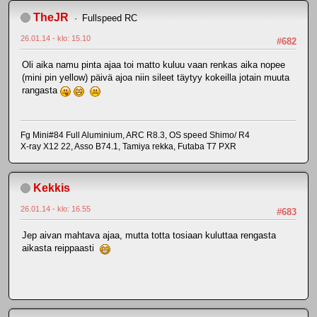
TheJR
Fullspeed RC
26.01.14 - klo: 15.10
#682
Oli aika namu pinta ajaa toi matto kuluu vaan renkas aika nopee
(mini pin yellow) päivä ajoa niin sileet täytyy kokeilla jotain muuta
rangasta
Fg Mini#84 Full Aluminium, ARC R8.3, OS speed Shimo/ R4
X-ray X12 22, Asso B74.1, Tamiya rekka, Futaba T7 PXR
Kekkis
26.01.14 - klo: 16.55
#683
Jep aivan mahtava ajaa, mutta totta tosiaan kuluttaa rengasta
aikasta reippaasti