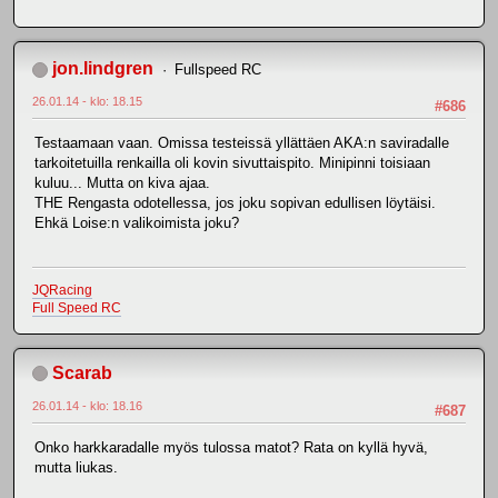
jon.lindgren
Fullspeed RC
26.01.14 - klo: 18.15
#686
Testaamaan vaan. Omissa testeissä yllättäen AKA:n saviradalle
tarkoitetuilla renkailla oli kovin sivuttaispito. Minipinni toisiaan
kuluu... Mutta on kiva ajaa.
THE Rengasta odotellessa, jos joku sopivan edullisen löytäisi.
Ehkä Loise:n valikoimista joku?
JQRacing
Full Speed RC
Scarab
26.01.14 - klo: 18.16
#687
Onko harkkaradalle myös tulossa matot? Rata on kyllä hyvä,
mutta liukas.