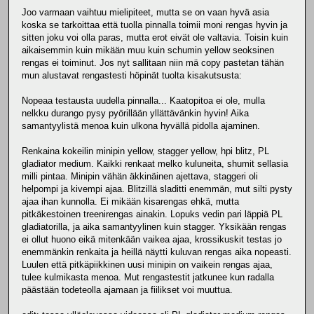
Joo varmaan vaihtuu mielipiteet, mutta se on vaan hyvä asia
koska se tarkoittaa että tuolla pinnalla toimii moni rengas hyvin ja
sitten joku voi olla paras, mutta erot eivät ole valtavia. Toisin kuin
aikaisemmin kuin mikään muu kuin schumin yellow seoksinen
rengas ei toiminut. Jos nyt sallitaan niin mä copy pastetan tähän
mun alustavat rengastesti höpinät tuolta kisakutsusta:
Nopeaa testausta uudella pinnalla... Kaatopitoa ei ole, mulla
nelkku durango pysy pyörillään yllättävänkin hyvin! Aika
samantyylistä menoa kuin ulkona hyvällä pidolla ajaminen.
Renkaina kokeilin minipin yellow, stagger yellow, hpi blitz, PL
gladiator medium. Kaikki renkaat melko kuluneita, shumit sellasia
milli pintaa. Minipin vähän äkkinäinen ajettava, staggeri oli
helpompi ja kivempi ajaa. Blitzillä sladitti enemmän, mut silti pysty
ajaa ihan kunnolla. Ei mikään kisarengas ehkä, mutta
pitkäkestoinen treenirengas ainakin. Lopuks vedin pari läppiä PL
gladiatorilla, ja aika samantyylinen kuin stagger. Yksikään rengas
ei ollut huono eikä mitenkään vaikea ajaa, krossikuskit testas jo
enemmänkin renkaita ja heillä näytti kuluvan rengas aika nopeasti.
Luulen että pitkäpiikkinen uusi minipin on vaikein rengas ajaa,
tulee kulmikasta menoa. Mut rengastestit jatkunee kun radalla
päästään todeteolla ajamaan ja fiilikset voi muuttua.