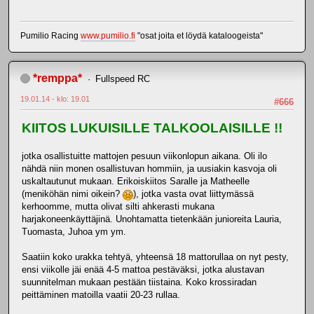
Pumilio Racing
www.pumilio.fi
"osat joita et löydä kataloogeista"
*remppa*
Fullspeed RC
19.01.14 - klo: 19.01
#666
KIITOS LUKUISILLE TALKOOLAISILLE !!
jotka osallistuitte mattojen pesuun viikonlopun aikana. Oli ilo
nähdä niin monen osallistuvan hommiin, ja uusiakin kasvoja oli
uskaltautunut mukaan. Erikoiskiitos Saralle ja Matheelle
(meniköhän nimi oikein?
), jotka vasta ovat liittymässä
kerhoomme, mutta olivat silti ahkerasti mukana
harjakoneenkäyttäjinä. Unohtamatta tietenkään junioreita Lauria,
Tuomasta, Juhoa ym ym.
Saatiin koko urakka tehtyä, yhteensä 18 mattorullaa on nyt pesty,
ensi viikolle jäi enää 4-5 mattoa pestäväksi, jotka alustavan
suunnitelman mukaan pestään tiistaina. Koko krossiradan
peittäminen matoilla vaatii 20-23 rullaa.