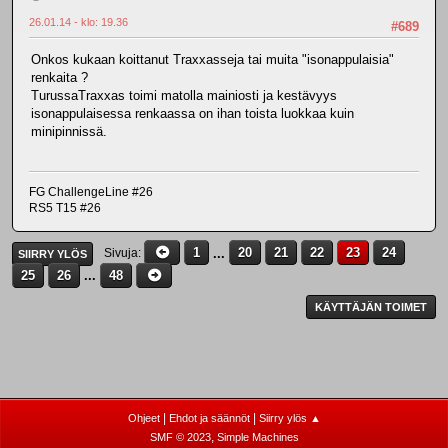
26.01.14 - klo: 19.36
#689
Onkos kukaan koittanut Traxxasseja tai muita "isonappulaisia"
renkaita ?
TurussaTraxxas toimi matolla mainiosti ja kestävyys
isonappulaisessa renkaassa on ihan toista luokkaa kuin
minipinnissä.
FG ChallengeLine #26
RS5 T15 #26
1
...
20
21
22
23
24
Sivuja
SIIRRY YLÖS
25
26
...
48
KÄYTTÄJÄN TOIMET
|
|
Ohjeet
Ehdot ja säännöt
Siirry ylös ▲
,
SMF © 2023
Simple Machines