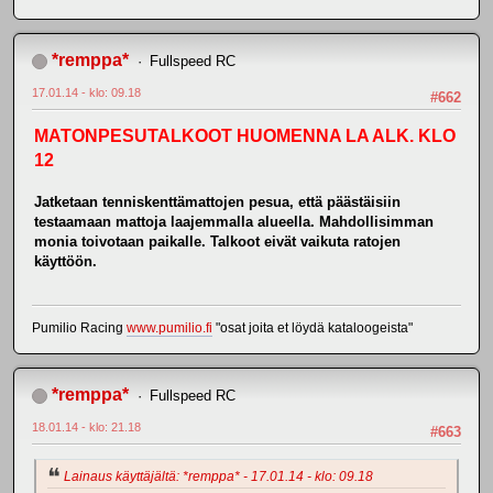
*remppa*
Fullspeed RC
17.01.14 - klo: 09.18
#662
MATONPESUTALKOOT HUOMENNA LA ALK. KLO
12
Jatketaan tenniskenttämattojen pesua, että päästäisiin
testaamaan mattoja laajemmalla alueella. Mahdollisimman
monia toivotaan paikalle. Talkoot eivät vaikuta ratojen
käyttöön.
Pumilio Racing
www.pumilio.fi
"osat joita et löydä kataloogeista"
*remppa*
Fullspeed RC
18.01.14 - klo: 21.18
#663
Lainaus käyttäjältä: *remppa* - 17.01.14 - klo: 09.18