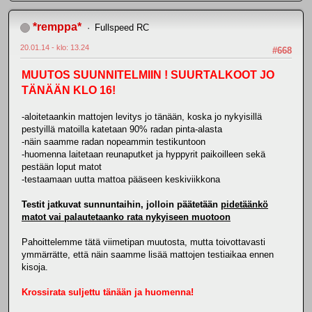
*remppa*
Fullspeed RC
20.01.14 - klo: 13.24
#668
MUUTOS SUUNNITELMIIN ! SUURTALKOOT JO
TÄNÄÄN KLO 16!
-aloitetaankin mattojen levitys jo tänään, koska jo nykyisillä
pestyillä matoilla katetaan 90% radan pinta-alasta
-näin saamme radan nopeammin testikuntoon
-huomenna laitetaan reunaputket ja hyppyrit paikoilleen sekä
pestään loput matot
-testaamaan uutta mattoa pääseen keskiviikkona
Testit jatkuvat sunnuntaihin, jolloin päätetään
pidetäänkö
matot vai palautetaanko rata nykyiseen muotoon
Pahoittelemme tätä viimetipan muutosta, mutta toivottavasti
ymmärrätte, että näin saamme lisää mattojen testiaikaa ennen
kisoja.
Krossirata suljettu tänään ja huomenna!