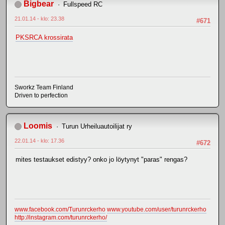
Bigbear
Fullspeed RC
21.01.14 - klo: 23.38
#671
PKSRCA krossirata
Sworkz Team Finland
Driven to perfection
Loomis
Turun Urheiluautoilijat ry
22.01.14 - klo: 17.36
#672
mites testaukset edistyy? onko jo löytynyt "paras" rengas?
www.facebook.com/Turunrckerho
www.youtube.com/user/turunrckerho
http://instagram.com/turunrckerho/