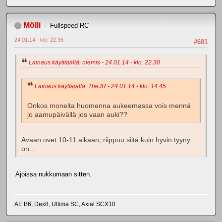
Mölli
Fullspeed RC
24.01.14 - klo: 22.35
#681
Lainaus käyttäjältä: niemis - 24.01.14 - klo: 22.30
Lainaus käyttäjältä: TheJR - 24.01.14 - klo: 14.45
Onkos monelta huomenna aukeemassa vois mennä
jo aamupäivällä jos vaan auki??
Avaan ovet 10-11 aikaan, riippuu siitä kuin hyvin tyyny
on...
Ajoissa nukkumaan sitten.
AE B6, Dex8, Ultima SC, Axial SCX10