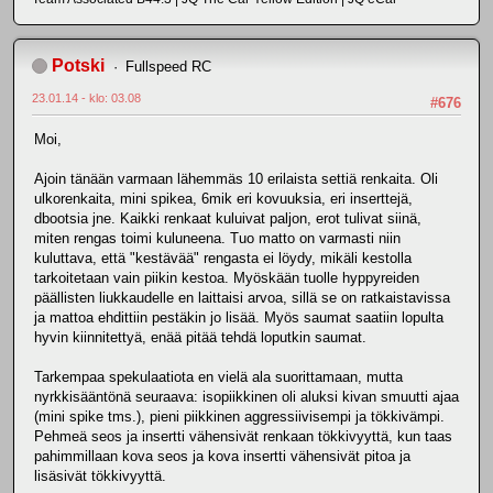
Potski
Fullspeed RC
23.01.14 - klo: 03.08
#676
Moi,
Ajoin tänään varmaan lähemmäs 10 erilaista settiä renkaita. Oli
ulkorenkaita, mini spikea, 6mik eri kovuuksia, eri inserttejä,
dbootsia jne. Kaikki renkaat kuluivat paljon, erot tulivat siinä,
miten rengas toimi kuluneena. Tuo matto on varmasti niin
kuluttava, että "kestävää" rengasta ei löydy, mikäli kestolla
tarkoitetaan vain piikin kestoa. Myöskään tuolle hyppyreiden
päällisten liukkaudelle en laittaisi arvoa, sillä se on ratkaistavissa
ja mattoa ehdittiin pestäkin jo lisää. Myös saumat saatiin lopulta
hyvin kiinnitettyä, enää pitää tehdä loputkin saumat.
Tarkempaa spekulaatiota en vielä ala suorittamaan, mutta
nyrkkisääntönä seuraava: isopiikkinen oli aluksi kivan smuutti ajaa
(mini spike tms.), pieni piikkinen aggressiivisempi ja tökkivämpi.
Pehmeä seos ja insertti vähensivät renkaan tökkivyyttä, kun taas
pahimmillaan kova seos ja kova insertti vähensivät pitoa ja
lisäsivät tökkivyyttä.