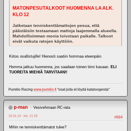
MATONPESUTALKOOT HUOMENNA LA ALK.
KLO 12
Jatketaan tenniskenttämattojen pesua, että
päästäisiin testaamaan mattoja laajemmalla alueella.
Mahdollisimman monia toivotaan paikalle. Talkoot
eivät vaikuta ratojen käyttöön.
Kiitos osallistujille! Hienosti saatiin hommaa eteenpäin.
Homma jatkuu huomenna, jos saadaan toinen tiimi kasaan.
ELI
TUOREITA MIEHIÄ TARVITAAN!!
Pumilio Racing
www.pumilio.fi
"osat joita et löydä kataloogeista"
p-man
Vesivehmaan RC-rata
18.01.14 - klo: 21.29
#664
Mihin ne tenniskenttämatot tulee?