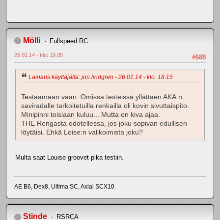
Mölli
Fullspeed RC
26.01.14 - klo: 19.05
#688
Lainaus käyttäjältä: jon.lindgren - 26.01.14 - klo: 18.15
Testaamaan vaan. Omissa testeissä yllättäen AKA:n
saviradalle tarkoitetuilla renkailla oli kovin sivuttaispito.
Minipinni toisiaan kuluu... Mutta on kiva ajaa.
THE Rengasta odotellessa, jos joku sopivan edullisen
löytäisi. Ehkä Loise:n valikoimista joku?
Multa saat Louise groovet pika testiin.
AE B6, Dex8, Ultima SC, Axial SCX10
Stinde
RSRCA