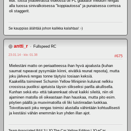
edit: tossa ylläolevassa videossa oli PL gladiator medium rengas
alla tuossa sinivalkoisessa "koppiautossa" ja punaisessa corrissa
oli staggerit.
Se kauppias älähtää johon kalikka kalahtaa! :-)
antti_r
Fullspeed RC
23.01.14 - klo: 01.38
#675
Mielestäni matto on periaatteessa ihan hyvä ajoalusta (kuhan
saumat rupeavat pysymään kiinni, eivätkä reunat repsota), mutta
joku järkevä rengas tonne täytyisi tosiaan keksiä.
Kaakelilla toimineet Schumin Yellow Minipinin kuluivat nelkku
crossissa puoliksi ajetuista täysin slikseiksi parilla akullisella.
Kunhan sekä etu- että takarenkaat olivat kaikki sileitä, niin oli
ajaminen matolla oli oikeastaan ihan hauskaa, mutta pito esim.
pöytien päällä ja muovimatoilla oli liki luistinradan luokkaa.
Toivottavasti joku rengas toimisi alustalla vähintään kohtuullisesti
ja kestäisi vähän enemmän kun yhden illan ajot.
Team Associated B44.3 | JQ The Car Yellow Edition | JQ eCar