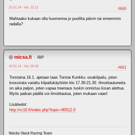
15.01.14 - klo: 22.11
#660
Mahtaako kukaan olla huomenna jo puolilta päivin tai ennemmin
radalla?
micsa.fi
RIP
16.01.14 - klo: 00.45
#661
Torstaina 16.1. ajetaan taas Torstai Kunkku -osakilpailu, joten
krossirata varattu kilpailukäyttöön klo 17.30-21.30. Ilmoittautuneita
on aika paljon, joten vapaa treenaus tuskin onnistuu kisan alettua.
Myös paikan päällä voi ilmoittautua, joten mukaan vaan!
Lisätiedot:
http://rc10.fi/index.php?topic=80512.0
Wacky Stack Racing Team