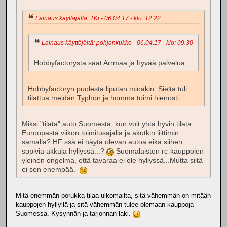
Lainaus käyttäjältä: TKi - 06.04.17 - klo: 12.22
Lainaus käyttäjältä: pohjankukko - 06.04.17 - klo: 09.30
Hobbyfactorysta saat Arrmaa ja hyvää palvelua.
Hobbyfactoryn puolesta liputan minäkin. Sieltä tuli
tilattua meidän Typhon ja homma toimi hienosti.
Miksi "tilata" auto Suomesta, kun voit yhtä hyvin tilata
Euroopasta viikon toimitusajalla ja akutkin liittimin
samalla? HF:ssä ei näytä olevan autoa eikä siihen
sopivia akkuja hyllyssä...?
Suomalaisten rc-kauppojen
yleinen ongelma, että tavaraa ei ole hyllyssä...Mutta siitä
ei sen enempää.
Mitä enemmän porukka tilaa ulkomailta, sitä vähemmän on mitään
kauppojen hyllyllä ja sitä vähemmän tulee olemaan kauppoja
Suomessa. Kysynnän ja tarjonnan laki.