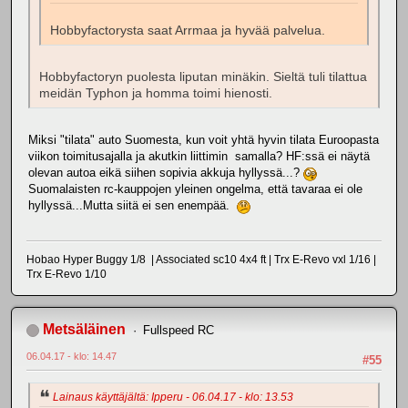
Hobbyfactorysta saat Arrmaa ja hyvää palvelua.
Hobbyfactoryn puolesta liputan minäkin. Sieltä tuli tilattua
meidän Typhon ja homma toimi hienosti.
Miksi "tilata" auto Suomesta, kun voit yhtä hyvin tilata Euroopasta
viikon toimitusajalla ja akutkin liittimin samalla? HF:ssä ei näytä
olevan autoa eikä siihen sopivia akkuja hyllyssä...?
Suomalaisten rc-kauppojen yleinen ongelma, että tavaraa ei ole
hyllyssä...Mutta siitä ei sen enempää.
Hobao Hyper Buggy 1/8 | Associated sc10 4x4 ft | Trx E-Revo vxl 1/16 |
Trx E-Revo 1/10
Metsäläinen
Fullspeed RC
06.04.17 - klo: 14.47
#55
Lainaus käyttäjältä: Ipperu - 06.04.17 - klo: 13.53