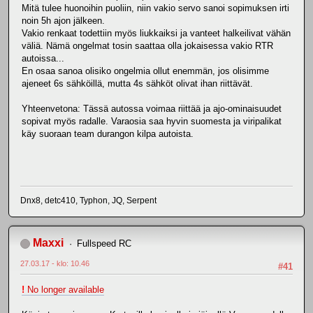
Mitä tulee huonoihin puoliin, niin vakio servo sanoi sopimuksen irti
noin 5h ajon jälkeen.
Vakio renkaat todettiin myös liukkaiksi ja vanteet halkeilivat vähän
väliä. Nämä ongelmat tosin saattaa olla jokaisessa vakio RTR
autoissa...
En osaa sanoa olisiko ongelmia ollut enemmän, jos olisimme
ajeneet 6s sähköillä, mutta 4s sähköt olivat ihan riittävät.
Yhteenvetona: Tässä autossa voimaa riittää ja ajo-ominaisuudet
sopivat myös radalle. Varaosia saa hyvin suomesta ja viripalikat
käy suoraan team durangon kilpa autoista.
Dnx8, detc410, Typhon, JQ, Serpent
Maxxi
Fullspeed RC
27.03.17 - klo: 10.46
#41
!
No longer available