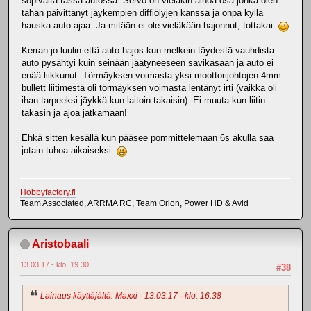
sopivalta tässä autossa. Servo on vieläkin ainoa osa jonka olen
tähän päivittänyt jäykempien diffiölyjen kanssa ja onpa kyllä
hauska auto ajaa. Ja mitään ei ole vieläkään hajonnut, tottakai
Kerran jo luulin että auto hajos kun melkein täydestä vauhdista
auto pysähtyi kuin seinään jäätyneeseen savikasaan ja auto ei
enää liikkunut. Törmäyksen voimasta yksi moottorijohtojen 4mm
bullett liitimestä oli törmäyksen voimasta lentänyt irti (vaikka oli
ihan tarpeeksi jäykkä kun laitoin takaisin). Ei muuta kun liitin
takasin ja ajoa jatkamaan!
Ehkä sitten kesällä kun pääsee pommittelemaan 6s akulla saa
jotain tuhoa aikaiseksi
Hobbyfactory.fi
Team Associated, ARRMA RC, Team Orion, Power HD & Avid
Aristobaali
13.03.17 - klo: 19.30
#38
Lainaus käyttäjältä: Maxxi - 13.03.17 - klo: 16.38