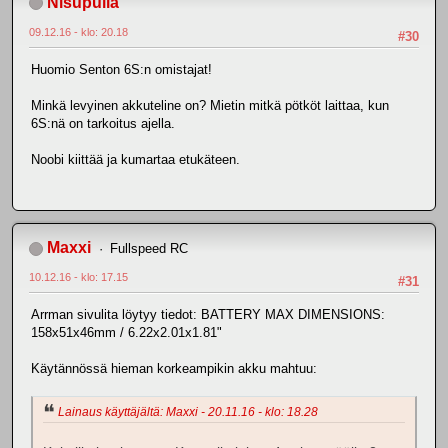
Nisupulla
09.12.16 - klo: 20.18
#30
Huomio Senton 6S:n omistajat!
Minkä levyinen akkuteline on? Mietin mitkä pötköt laittaa, kun
6S:nä on tarkoitus ajella.
Noobi kiittää ja kumartaa etukäteen.
Maxxi
Fullspeed RC
10.12.16 - klo: 17.15
#31
Arrman sivulita löytyy tiedot: BATTERY MAX DIMENSIONS:
158x51x46mm / 6.22x2.01x1.81"
Käytännössä hieman korkeampikin akku mahtuu:
Lainaus käyttäjältä: Maxxi - 20.11.16 - klo: 18.28