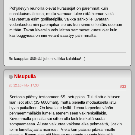
Pohjalevyn reunoilla olevat kurasuojat on paremmat kuin
rinnakkaismalleissa, mutta varmaan tulee niitä hieman vielä
kasvatettua esim gorillateipillä, vaikka sähköille luvataan
vedenkestoa niin parempihan se ois kun sinne ei lentäis suoraan
mitään. Takatukivarsiin vois laittaa semmoset kurasuojat kuin
kasibuggyissä on niin vetarit säästyy pahimmalta.
Se kauppias älähtää johon kalikka kalahtaa! :-)
Nisupulla
26.12.16 - klo: 17.33
#33
Sentonia päästy testaamaan 6S -setuppina. Tuli tilattua hitusen
liian isot akut (3S 6000mah), mutta pienellä modauksella istui
hyvin paikalleen. On kiva laite kyllä. Tehoa tarpeeksi vähän
pehmeemmälläkin lumella etenemiseen vakirenkaillakin.
Kovemmalla pinnalla sai sitten olla kieli keskellä suuta
sompaamassa. Alusta vaikuttaa vakiona aika pehmeältä, joskin
toimi lumella/jäällä mainiosti. Vielä kun pääsisi pitävämmälle
pinnalle. Ennen ajoa piti hieman muutamia ruuveja kiristellä