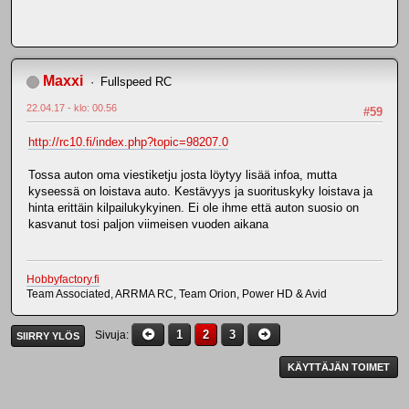
Maxxi
Fullspeed RC
22.04.17 - klo: 00.56
#59
http://rc10.fi/index.php?topic=98207.0
Tossa auton oma viestiketju josta löytyy lisää infoa, mutta
kyseessä on loistava auto. Kestävyys ja suorituskyky loistava ja
hinta erittäin kilpailukykyinen. Ei ole ihme että auton suosio on
kasvanut tosi paljon viimeisen vuoden aikana
Hobbyfactory.fi
Team Associated, ARRMA RC, Team Orion, Power HD & Avid
1
2
3
Sivuja
SIIRRY YLÖS
KÄYTTÄJÄN TOIMET