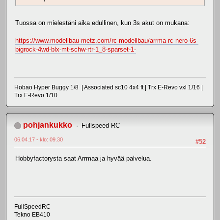
Tuossa on mielestäni aika edullinen, kun 3s akut on mukana:
https://www.modellbau-metz.com/rc-modellbau/arrma-rc-nero-6s-
bigrock-4wd-blx-mt-schw-rtr-1_8-sparset-1-
Hobao Hyper Buggy 1/8 | Associated sc10 4x4 ft | Trx E-Revo vxl 1/16 |
Trx E-Revo 1/10
pohjankukko
Fullspeed RC
06.04.17 - klo: 09.30
#52
Hobbyfactorysta saat Arrmaa ja hyvää palvelua.
FullSpeedRC
Tekno EB410