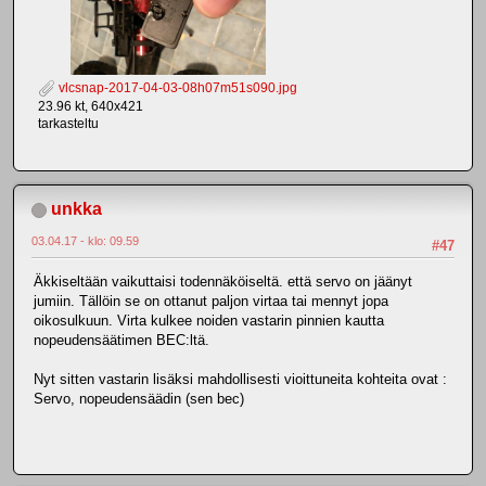
vlcsnap-2017-04-03-08h07m51s090.jpg
23.96 kt, 640x421
tarkasteltu
unkka
03.04.17 - klo: 09.59
#47
Äkkiseltään vaikuttaisi todennäköiseltä. että servo on jäänyt
jumiin. Tällöin se on ottanut paljon virtaa tai mennyt jopa
oikosulkuun. Virta kulkee noiden vastarin pinnien kautta
nopeudensäätimen BEC:ltä.
Nyt sitten vastarin lisäksi mahdollisesti vioittuneita kohteita ovat :
Servo, nopeudensäädin (sen bec)