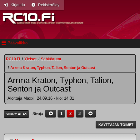
Kirjaudu
Rekisteröidy
Päävalikko
RC10.FI
/
Yleiset
/
Sähköautot
/
Arrma Kraton, Typhon, Talion, Senton ja Outcast
Arrma Kraton, Typhon, Talion,
Senton ja Outcast
Aloittaja Maxxi, 24.09.16 - klo: 14.31
1
2
3
Sivuja
SIIRRY ALAS
KÄYTTÄJÄN TOIMET