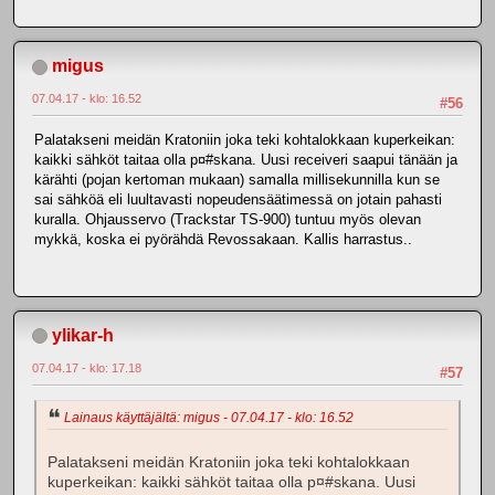
migus
07.04.17 - klo: 16.52
#56
Palatakseni meidän Kratoniin joka teki kohtalokkaan kuperkeikan:
kaikki sähköt taitaa olla p¤#skana. Uusi receiveri saapui tänään ja
kärähti (pojan kertoman mukaan) samalla millisekunnilla kun se
sai sähköä eli luultavasti nopeudensäätimessä on jotain pahasti
kuralla. Ohjausservo (Trackstar TS-900) tuntuu myös olevan
mykkä, koska ei pyörähdä Revossakaan. Kallis harrastus..
ylikar-h
07.04.17 - klo: 17.18
#57
Lainaus käyttäjältä: migus - 07.04.17 - klo: 16.52
Palatakseni meidän Kratoniin joka teki kohtalokkaan
kuperkeikan: kaikki sähköt taitaa olla p¤#skana. Uusi