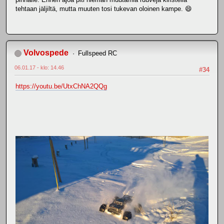
tehtaan jäljiltä, mutta muuten tosi tukevan oloinen kampe. 😄
Volvospede
Fullspeed RC
06.01.17 - klo: 14.46
#34
https://youtu.be/UtxChNA2QQg