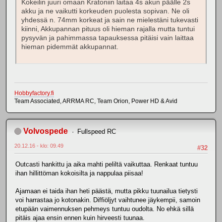
Kokeilin juuri omaan Kratoniin laitaa 4s akun päälle 2s
akku ja ne vaikutti korkeuden puolesta sopivan. Ne oli
yhdessä n. 74mm korkeat ja sain ne mielestäni tukevasti
kiinni, Akkupannan pituus oli hieman rajalla mutta tuntui
pysyvän ja pahimmassa tapauksessa pitäisi vain laittaa
hieman pidemmät akkupannat.
Hobbyfactory.fi
Team Associated, ARRMA RC, Team Orion, Power HD & Avid
Volvospede
Fullspeed RC
20.12.16 - klo: 09.49
#32
Outcasti hankittu ja aika mahti peliltä vaikuttaa. Renkaat tuntuu
ihan hillittöman kokoisilta ja nappulaa piisaa!
Ajamaan ei taida ihan heti päästä, mutta pikku tuunailua tietysti
voi harrastaa jo kotonakin. Diffiöljyt vaihtunee jäykempii, samoin
etupään vaimennuksen pehmeys tuntuu oudolta. No ehkä sillä
pitäis ajaa ensin ennen kuin hirveesti tuunaa.