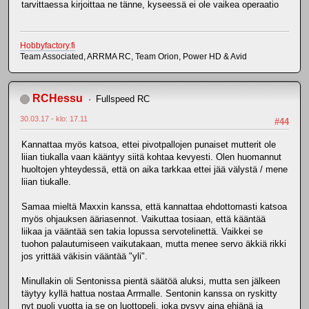
tarvittaessa kirjoittaa ne tänne, kyseessä ei ole vaikea operaatio
Hobbyfactory.fi
Team Associated, ARRMA RC, Team Orion, Power HD & Avid
RCHessu
Fullspeed RC
30.03.17 - klo: 17.11
#44
Kannattaa myös katsoa, ettei pivotpallojen punaiset mutterit ole
liian tiukalla vaan kääntyy siitä kohtaa kevyesti. Olen huomannut
huoltojen yhteydessä, että on aika tarkkaa ettei jää välystä / mene
liian tiukalle.
Samaa mieltä Maxxin kanssa, että kannattaa ehdottomasti katsoa
myös ohjauksen ääriasennot. Vaikuttaa tosiaan, että kääntää
liikaa ja vääntää sen takia lopussa servotelinettä. Vaikkei se
tuohon palautumiseen vaikutakaan, mutta menee servo äkkiä rikki
jos yrittää väkisin vääntää "yli".
Minullakin oli Sentonissa pientä säätöä aluksi, mutta sen jälkeen
täytyy kyllä hattua nostaa Arrmalle. Sentonin kanssa on ryskitty
nyt puoli vuotta ja se on luottopeli, joka pysyy aina ehjänä ja