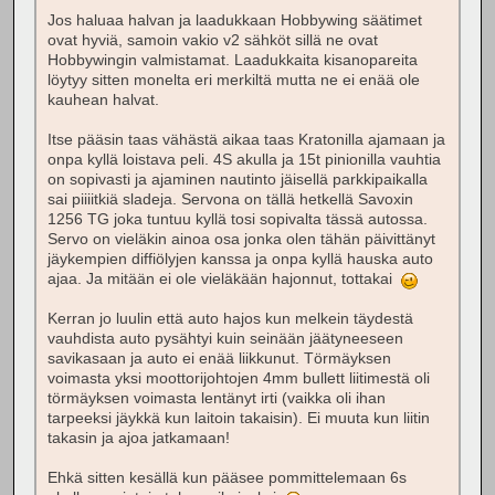
Jos haluaa halvan ja laadukkaan Hobbywing säätimet
ovat hyviä, samoin vakio v2 sähköt sillä ne ovat
Hobbywingin valmistamat. Laadukkaita kisanopareita
löytyy sitten monelta eri merkiltä mutta ne ei enää ole
kauhean halvat.
Itse pääsin taas vähästä aikaa taas Kratonilla ajamaan ja
onpa kyllä loistava peli. 4S akulla ja 15t pinionilla vauhtia
on sopivasti ja ajaminen nautinto jäisellä parkkipaikalla
sai piiiitkiä sladeja. Servona on tällä hetkellä Savoxin
1256 TG joka tuntuu kyllä tosi sopivalta tässä autossa.
Servo on vieläkin ainoa osa jonka olen tähän päivittänyt
jäykempien diffiölyjen kanssa ja onpa kyllä hauska auto
ajaa. Ja mitään ei ole vieläkään hajonnut, tottakai
Kerran jo luulin että auto hajos kun melkein täydestä
vauhdista auto pysähtyi kuin seinään jäätyneeseen
savikasaan ja auto ei enää liikkunut. Törmäyksen
voimasta yksi moottorijohtojen 4mm bullett liitimestä oli
törmäyksen voimasta lentänyt irti (vaikka oli ihan
tarpeeksi jäykkä kun laitoin takaisin). Ei muuta kun liitin
takasin ja ajoa jatkamaan!
Ehkä sitten kesällä kun pääsee pommittelemaan 6s