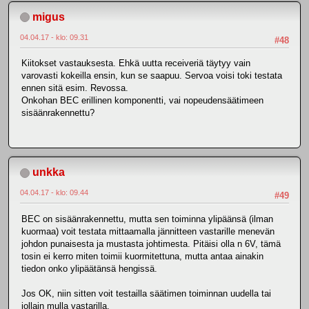
migus
04.04.17 - klo: 09.31
#48
Kiitokset vastauksesta. Ehkä uutta receiveriä täytyy vain
varovasti kokeilla ensin, kun se saapuu. Servoa voisi toki testata
ennen sitä esim. Revossa.
Onkohan BEC erillinen komponentti, vai nopeudensäätimeen
sisäänrakennettu?
unkka
04.04.17 - klo: 09.44
#49
BEC on sisäänrakennettu, mutta sen toiminna ylipäänsä (ilman
kuormaa) voit testata mittaamalla jännitteen vastarille menevän
johdon punaisesta ja mustasta johtimesta. Pitäisi olla n 6V, tämä
tosin ei kerro miten toimii kuormitettuna, mutta antaa ainakin
tiedon onko ylipäätänsä hengissä.
Jos OK, niin sitten voit testailla säätimen toiminnan uudella tai
jollain mulla vastarilla.