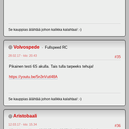
Se kauppias älähtää johon kalikka kalahtaa! :-)
Volvospede
Fullspeed RC
28.02.17 - klo: 20.43
#35
Pikainen testi 6S akulla. Tais tulla tarpeeks tehuja!
https://youtu.be/5n3nVutl48A
Se kauppias älähtää johon kalikka kalahtaa! :-)
Aristobaali
12.03.17 - klo: 15.34
#36