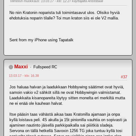
Viimeisin muokkaus
: 13.03.17 - klo: 12.27 käyttäjältä Aristobaali
No niin Kratonin noparista tuli toimintasavut ulos. Olisiko hyviä
ehdotuksia noparin tilalle? Toi mun kraton siis ei ole V2 mallia.
Sent from my iPhone using Tapatalk
Maxxi
Fullspeed RC
13.03.17 - klo: 16.38
#37
Jos haluaa halvan ja laadukkaan Hobbywing säätimet ovat hyviä,
samoin vakio v2 sähköt sillä ne ovat Hobbywingin valmistamat.
Laadukkaita kisanopareita löytyy sitten monelta eri merkiltä mutta
ne ei enää ole kauhean halvat.
Itse pääsin taas vähästä aikaa taas Kratonilla ajamaan ja onpa
kyllä loistava peli. 4S akulla ja 15t pinionilla vauhtia on sopivasti ja
ajaminen nautinto jäisellä parkkipaikalla sai piiiitkiä sladeja.
Servona on tällä hetkellä Savoxin 1256 TG joka tuntuu kyllä tosi