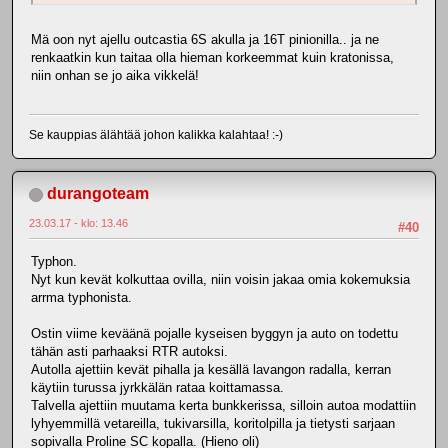
Mä oon nyt ajellu outcastia 6S akulla ja 16T pinionilla.. ja ne
renkaatkin kun taitaa olla hieman korkeemmat kuin kratonissa,
niin onhan se jo aika vikkelä!
Se kauppias älähtää johon kalikka kalahtaa! :-)
durangoteam
23.03.17 - klo: 13.46
#40
Typhon.
Nyt kun kevät kolkuttaa ovilla, niin voisin jakaa omia kokemuksia
arrma typhonista.
Ostin viime keväänä pojalle kyseisen byggyn ja auto on todettu
tähän asti parhaaksi RTR autoksi.
Autolla ajettiin kevät pihalla ja kesällä lavangon radalla, kerran
käytiin turussa jyrkkälän rataa koittamassa.
Talvella ajettiin muutama kerta bunkkerissa, silloin autoa modattiin
lyhyemmillä vetareilla, tukivarsilla, koritolpilla ja tietysti sarjaan
sopivalla Proline SC kopalla. (Hieno oli)