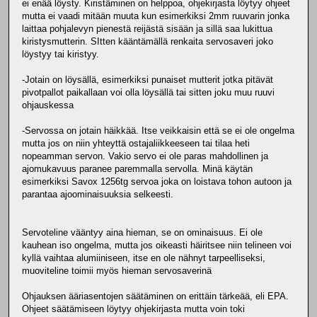
ei enää löysty. Kiristäminen on helppoa, ohjekirjasta löytyy ohjeet
mutta ei vaadi mitään muuta kun esimerkiksi 2mm ruuvarin jonka
laittaa pohjalevyn pienestä reijästä sisään ja sillä saa lukittua
kiristysmutterin. SItten kääntämällä renkaita servosaveri joko
löystyy tai kiristyy.
-Jotain on löysällä, esimerkiksi punaiset mutterit jotka pitävät
pivotpallot paikallaan voi olla löysällä tai sitten joku muu ruuvi
ohjauskessa
-Servossa on jotain häikkää. Itse veikkaisin että se ei ole ongelma
mutta jos on niin yhteyttä ostajaliikkeeseen tai tilaa heti
nopeamman servon. Vakio servo ei ole paras mahdollinen ja
ajomukavuus paranee paremmalla servolla. Minä käytän
esimerkiksi Savox 1256tg servoa joka on loistava tohon autoon ja
parantaa ajoominaisuuksia selkeesti.
Servoteline vääntyy aina hieman, se on ominaisuus. Ei ole
kauhean iso ongelma, mutta jos oikeasti häiritsee niin telineen voi
kyllä vaihtaa alumiiniseen, itse en ole nähnyt tarpeelliseksi,
muoviteline toimii myös hieman servosaverinä
Ohjauksen ääriasentojen säätäminen on erittäin tärkeää, eli EPA.
Ohjeet säätämiseen löytyy ohjekirjasta mutta voin toki