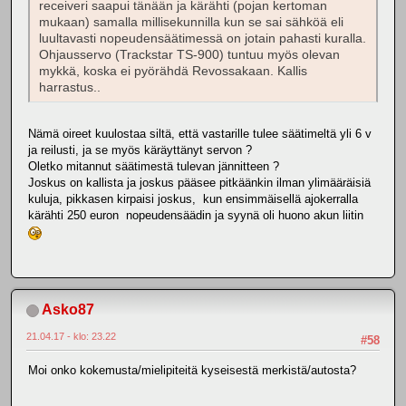
receiveri saapui tänään ja kärähti (pojan kertoman
mukaan) samalla millisekunnilla kun se sai sähköä eli
luultavasti nopeudensäätimessä on jotain pahasti kuralla.
Ohjausservo (Trackstar TS-900) tuntuu myös olevan
mykkä, koska ei pyörähdä Revossakaan. Kallis
harrastus..
Nämä oireet kuulostaa siltä, että vastarille tulee säätimeltä yli 6 v
ja reilusti, ja se myös käräyttänyt servon ?
Oletko mitannut säätimestä tulevan jännitteen ?
Joskus on kallista ja joskus pääsee pitkäänkin ilman ylimääräisiä
kuluja, pikkasen kirpaisi joskus, kun ensimmäisellä ajokerralla
kärähti 250 euron nopeudensäädin ja syynä oli huono akun liitin
Asko87
21.04.17 - klo: 23.22
#58
Moi onko kokemusta/mielipiteitä kyseisestä merkistä/autosta?