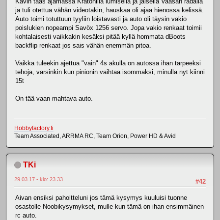
Kävin taas ajamassa Kratonilla lumisella ja jäisellä Vaasan radalla
ja tuli otettua vähän videotakin, hauskaa oli ajaa hienossa kelissä.
Auto toimi totuttuun tyyliin loistavasti ja auto oli täysin vakio
poislukien nopeampi Savöx 1256 servo. Jopa vakio renkaat toimii
kohtalaisesti vaikkakin kesäksi pitää kyllä hommata dBoots
backflip renkaat jos sais vähän enemmän pitoa.
Vaikka tuleekin ajettua "vain" 4s akulla on autossa ihan tarpeeksi
tehoja, varsinkin kun pinionin vaihtaa isommaksi, minulla nyt kiinni
15t
On tää vaan mahtava auto.
Hobbyfactory.fi
Team Associated, ARRMA RC, Team Orion, Power HD & Avid
TKi
29.03.17 - klo: 23.33
#42
Aivan ensiksi pahoitteluni jos tämä kysymys kuuluisi tuonne
osastolle Noobikysymykset, mulle kun tämä on ihan ensimmäinen
rc auto.