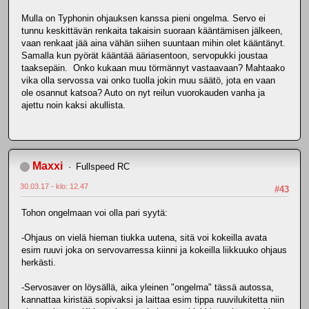
Mulla on Typhonin ohjauksen kanssa pieni ongelma. Servo ei
tunnu keskittävän renkaita takaisin suoraan kääntämisen jälkeen,
vaan renkaat jää aina vähän siihen suuntaan mihin olet kääntänyt.
Samalla kun pyörät kääntää ääriasentoon, servopukki joustaa
taaksepäin. Onko kukaan muu törmännyt vastaavaan? Mahtaako
vika olla servossa vai onko tuolla jokin muu säätö, jota en vaan
ole osannut katsoa? Auto on nyt reilun vuorokauden vanha ja
ajettu noin kaksi akullista.
Maxxi
Fullspeed RC
30.03.17 - klo: 12.47
#43
Tohon ongelmaan voi olla pari syytä:
-Ohjaus on vielä hieman tiukka uutena, sitä voi kokeilla avata
esim ruuvi joka on servovarressa kiinni ja kokeilla liikkuuko ohjaus
herkästi.
-Servosaver on löysällä, aika yleinen "ongelma" tässä autossa,
kannattaa kiristää sopivaksi ja laittaa esim tippa ruuvilukitetta niin