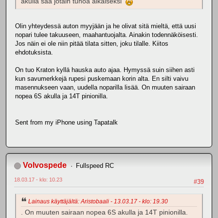
akulla saa jotain tuhoa aikaiseksi
Olin yhteydessä auton myyjään ja he olivat sitä mieltä, että uusi
nopari tulee takuuseen, maahantuojalta. Ainakin todennäköisesti.
Jos näin ei ole niin pitää tilata sitten, joku tilalle. Kiitos
ehdotuksista.
On tuo Kraton kyllä hauska auto ajaa. Hymyssä suin siihen asti
kun savumerkkejä rupesi puskemaan korin alta. En silti vaivu
masennukseen vaan, uudella noparilla lisää. On muuten sairaan
nopea 6S akulla ja 14T pinionilla.
Sent from my iPhone using Tapatalk
Volvospede
Fullspeed RC
18.03.17 - klo: 10.23
#39
Lainaus käyttäjältä: Aristobaali - 13.03.17 - klo: 19.30
. On muuten sairaan nopea 6S akulla ja 14T pinionilla.