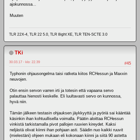
ajokunnossa...
Muuten
TLR 22X-4, TLR 22 5.0, TLR 8ight XE, TLR TEN-SCTE 3.0
TKi
30.03.17 - klo: 22.39
#45
Typhonin ohjausongelma taisi ratketa kiitos RCHessun ja Maxxin
neuvojen.
Otin ensin servon varren irti ja totesin että vapaana servo
palauttaa hienosti keskelle. Eli luultavasti servo on kunnossa,
hyvä niin.
Tämän jälkeen testasin ohjauksen jäykkyyttä ja pyöriä sai kääntää
käsinkin ihan kohtuullisella voimalla. Päätin aloittaa RCHessun
vinkistä tarkistamalla pivot pallojen ruuvien kireydet. Kaksi
neljästä olivat kiinni ihan pohjaan asti. Säädin nuo kaikki ruuvit
(mielestäni) ohjeen mukaan eli kokonaan kiinni ja siitä 90 astetta