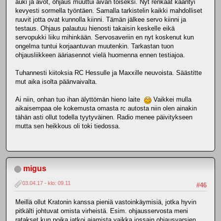
auki ja avot, ohjaus muuttui aivan toiseksi. Nyt renkaat kääntyi
kevyesti sormella työntäen. Samalla tarkistelin kaikki mahdolliset
ruuvit jotta ovat kunnolla kiinni. Tämän jälkee servo kiinni ja
testaus. Ohjaus palautuu hienosti takaisin keskelle eikä
servopukki liiku mihinkään. Servosaveriin en nyt koskenut kun
ongelma tuntui korjaantuvan muutenkin. Tarkastan tuon
ohjausliikkeen ääriasennot vielä huomenna ennen testiajoa.
Tuhannesti kiitoksia RC Hessulle ja Maxxille neuvoista. Säästitte
mut aika isolta päänvaivalta.
Ai niin, onhan tuo ihan älyttömän hieno laite
Vaikkei mulla
aikaisempaa ole kokemusta omasta rc autosta niin olen ainakin
tähän asti ollut todella tyytyväinen. Radio menee päivitykseen
mutta sen heikkous oli toki tiedossa.
migus
03.04.17 - klo: 09.11
#46
Meillä ollut Kratonin kanssa pieniä vastoinkäymisiä, jotka hyvin
pitkälti johtuvat omista virheistä. Esim. ohjausservosta meni
ratakset kun poika jatkoi ajamista vaikka jossain ohjausvarsien