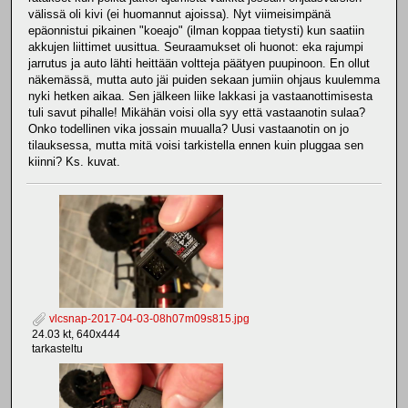
välissä oli kivi (ei huomannut ajoissa). Nyt viimeisimpänä
epäonnistui pikainen "koeajo" (ilman koppaa tietysti) kun saatiin
akkujen liittimet uusittua. Seuraamukset oli huonot: eka rajumpi
jarrutus ja auto lähti heittään voltteja päätyen puupinoon. En ollut
näkemässä, mutta auto jäi puiden sekaan jumiin ohjaus kuulemma
nyki hetken aikaa. Sen jälkeen liike lakkasi ja vastaanottimisesta
tuli savut pihalle! Mikähän voisi olla syy että vastaanotin sulaa?
Onko todellinen vika jossain muualla? Uusi vastaanotin on jo
tilauksessa, mutta mitä voisi tarkistella ennen kuin pluggaa sen
kiinni? Ks. kuvat.
vlcsnap-2017-04-03-08h07m09s815.jpg
24.03 kt, 640x444
tarkasteltu