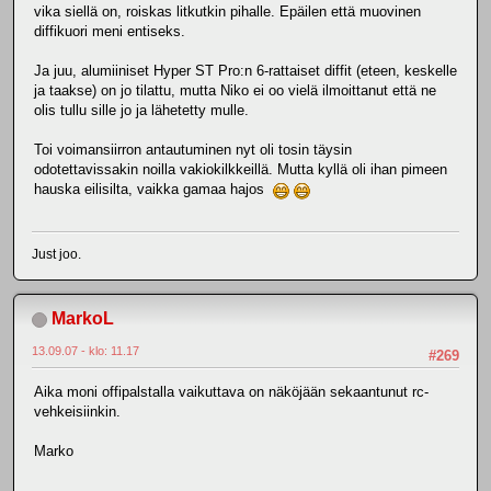
vika siellä on, roiskas litkutkin pihalle. Epäilen että muovinen
diffikuori meni entiseks.
Ja juu, alumiiniset Hyper ST Pro:n 6-rattaiset diffit (eteen, keskelle
ja taakse) on jo tilattu, mutta Niko ei oo vielä ilmoittanut että ne
olis tullu sille jo ja lähetetty mulle.
Toi voimansiirron antautuminen nyt oli tosin täysin
odotettavissakin noilla vakiokilkkeillä. Mutta kyllä oli ihan pimeen
hauska eilisilta, vaikka gamaa hajos
Just joo.
MarkoL
13.09.07 - klo: 11.17
#269
Aika moni offipalstalla vaikuttava on näköjään sekaantunut rc-
vehkeisiinkin.
Marko