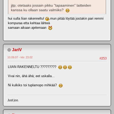
jjtp; otetaaks jossain pikku "tapaaminen" laitteiden
kanssa ku ollaan saatu valmiiks?
hui sulla liian rakenneltu!
,mun pitää löytää jostakin pari remmi
kompuraa etta kehtaa lähteä
samaan aikaan ajelemaan
JariV
10.09.07 - klo: 23.02
#253
LIIAN RAKENNELTU ?????????
Vvai nin, ähä ähä; eet uskalla...
Ni kulkiks toi tuplamopo mihkää?
Just joo.