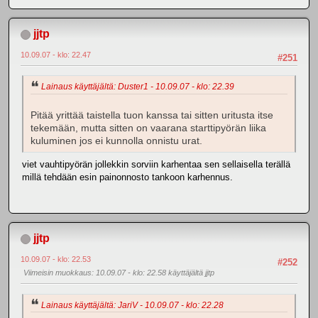
jjtp
10.09.07 - klo: 22.47
#251
Lainaus käyttäjältä: Duster1 - 10.09.07 - klo: 22.39
Pitää yrittää taistella tuon kanssa tai sitten uritusta itse
tekemään, mutta sitten on vaarana starttipyörän liika
kuluminen jos ei kunnolla onnistu urat.
viet vauhtipyörän jollekkin sorviin karhentaa sen sellaisella terällä
millä tehdään esin painonnosto tankoon karhennus.
jjtp
10.09.07 - klo: 22.53
#252
Viimeisin muokkaus
: 10.09.07 - klo: 22.58 käyttäjältä jjtp
Lainaus käyttäjältä: JariV - 10.09.07 - klo: 22.28