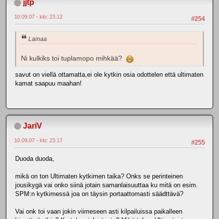
jjtp
10.09.07 - klo: 23.12
#254
Lainaa
Ni kulkiks toi tuplamopo mihkää?
savut on viellä ottamatta,ei ole kytkin osia odottelen että ultimaten
kamat saapuu maahan!
JariV
10.09.07 - klo: 23.17
#255
Duoda duoda,
mikä on ton Ultimaten kytkimen taika? Onks se perinteinen
jousikygä vai onko siinä jotain samanlaisuuttaa ku mitä on esim.
SPM:n kytkimessä joa on täysin portaattomasti säädttävä?
Vai onk toi vaan jokin viimeseen asti kilpailuissa paikalleen