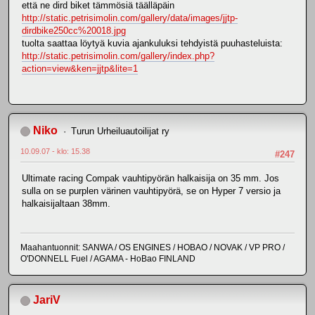
että ne dird biket tämmösiä täälläpäin
http://static.petrisimolin.com/gallery/data/images/jjtp-
dirdbike250cc%20018.jpg
tuolta saattaa löytyä kuvia ajankuluksi tehdyistä puuhasteluista:
http://static.petrisimolin.com/gallery/index.php?
action=view&ken=jjtp&lite=1
Niko
Turun Urheiluautoilijat ry
10.09.07 - klo: 15.38
#247
Ultimate racing Compak vauhtipyörän halkaisija on 35 mm. Jos
sulla on se purplen värinen vauhtipyörä, se on Hyper 7 versio ja
halkaisijaltaan 38mm.
Maahantuonnit: SANWA / OS ENGINES / HOBAO / NOVAK / VP PRO /
O'DONNELL Fuel / AGAMA - HoBao FINLAND
JariV