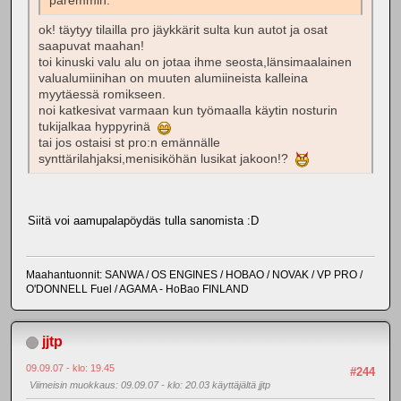
paremmin.
ok! täytyy tilailla pro jäykkärit sulta kun autot ja osat
saapuvat maahan!
toi kinuski valu alu on jotaa ihme seosta,länsimaalainen
valualumiinihan on muuten alumiineista kalleina
myytäessä romikseen.
noi katkesivat varmaan kun työmaalla käytin nosturin
tukijalkaa hyppyrinä
tai jos ostaisi st pro:n emännälle
synttärilahjaksi,menisiköhän lusikat jakoon!?
Siitä voi aamupalapöydäs tulla sanomista :D
Maahantuonnit: SANWA / OS ENGINES / HOBAO / NOVAK / VP PRO /
O'DONNELL Fuel / AGAMA - HoBao FINLAND
jjtp
09.09.07 - klo: 19.45
#244
Viimeisin muokkaus
: 09.09.07 - klo: 20.03 käyttäjältä jjtp