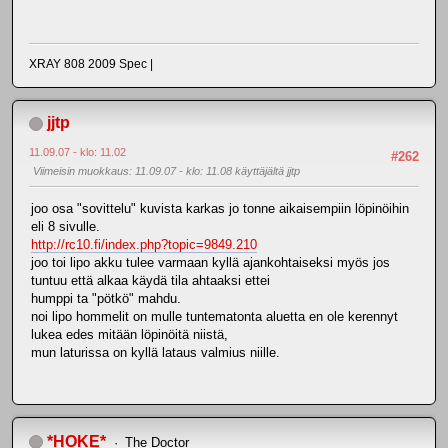
XRAY 808 2009 Spec |
jjtp
11.09.07 - klo: 11.02
#262
Viimeisin muokkaus
: 11.09.07 - klo: 11.08 käyttäjältä jjtp
joo osa "sovittelu" kuvista karkas jo tonne aikaisempiin löpinöihin
eli 8 sivulle.
http://rc10.fi/index.php?topic=9849.210
joo toi lipo akku tulee varmaan kyllä ajankohtaiseksi myös jos
tuntuu että alkaa käydä tila ahtaaksi ettei
humppi ta "pötkö" mahdu.
noi lipo hommelit on mulle tuntematonta aluetta en ole kerennyt
lukea edes mitään löpinöitä niistä,
mun laturissa on kyllä lataus valmius niille.
*HOKE*
The Doctor