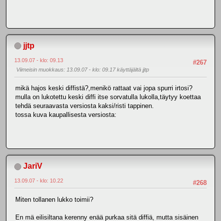
jjtp
13.09.07 - klo: 09.13
#267
Viimeisin muokkaus
: 13.09.07 - klo: 09.17 käyttäjältä jjtp
mikä hajos keski diffistä?,menikö rattaat vai jopa spurri irtosi?
mulla on lukotettu keski diffi itse sorvatulla lukolla,täytyy koettaa
tehdä seuraavasta versiosta kaksi/risti tappinen.
tossa kuva kaupallisesta versiosta:
JariV
13.09.07 - klo: 10.22
#268
Miten tollanen lukko toimii?
En mä eilisiltana kerenny enää purkaa sitä diffiä, mutta sisäinen