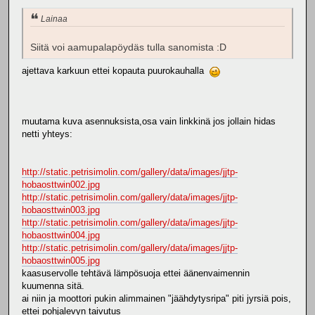
Lainaa
Siitä voi aamupalapöydäs tulla sanomista :D
ajettava karkuun ettei kopauta puurokauhalla
muutama kuva asennuksista,osa vain linkkinä jos jollain hidas
netti yhteys:
http://static.petrisimolin.com/gallery/data/images/jjtp-
hobaosttwin002.jpg
http://static.petrisimolin.com/gallery/data/images/jjtp-
hobaosttwin003.jpg
http://static.petrisimolin.com/gallery/data/images/jjtp-
hobaosttwin004.jpg
http://static.petrisimolin.com/gallery/data/images/jjtp-
hobaosttwin005.jpg
kaasuservolle tehtävä lämpösuoja ettei äänenvaimennin
kuumenna sitä.
ai niin ja moottori pukin alimmainen "jäähdytysripa" piti jyrsiä pois,
ettei pohjalevyn taivutus