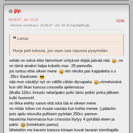
jjtp
09.09.07 - klo: 21.24
#246
Viimeisin muokkaus
: 10.09.07 - klo: 06.35 käyttäjältä jjtp
Lainaa
Hurja peli tulossa, jos vaan saa nipussa pysymään.
sehän on selvä ettei tämmöset viritykset ehjää päivää nää
,no
on tämä ainakin halpa kokeilu mac .28 pannuilla.
jos tuntuu ettei oikein mene
niin nikolta pari kappaletta o.s
.28zx tilaukseen
nää mun väsäilyt nyt on välillä vähän älyvapaita
,viimekesänä
kun oltii likan kanssa crosseilla ajelemassa
(likalla 110cc kinuski nelari)pako putki tärisi poikki jonka jälkeen
kulki huonosti!.
no likka erehty sanoo että iskä tää ei oikeen mene.
no mitäs tohon voi muuta vastata kun kohta menee :),päästiin
pois ajelu reissulta pulttasin pyörään 250cc pannun.
hauskinta hommassa kun crossista löytyy 4 pykälää eteen ja
pakki
(mönkkärin pannu)
lähetettiin me kaverin kanssa kiinaan kuvat tavaran toimittajalle