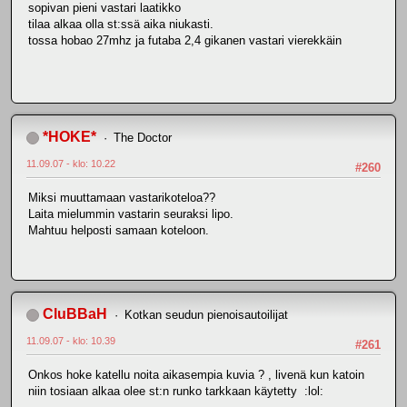
sopivan pieni vastari laatikko
tilaa alkaa olla st:ssä aika niukasti.
tossa hobao 27mhz ja futaba 2,4 gikanen vastari vierekkäin
*HOKE*
The Doctor
11.09.07 - klo: 10.22
#260
Miksi muuttamaan vastarikoteloa??
Laita mielummin vastarin seuraksi lipo.
Mahtuu helposti samaan koteloon.
CluBBaH
Kotkan seudun pienoisautoilijat
11.09.07 - klo: 10.39
#261
Onkos hoke katellu noita aikasempia kuvia ? , livenä kun katoin
niin tosiaan alkaa olee st:n runko tarkkaan käytetty :lol: