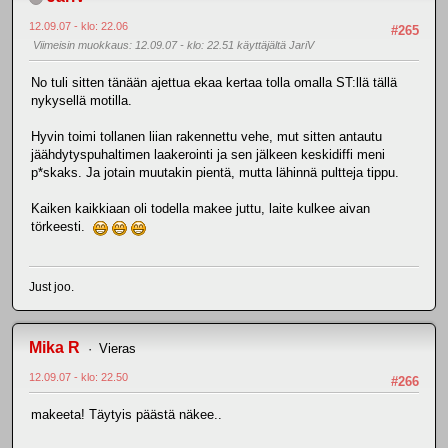
12.09.07 - klo: 22.06
#265
Viimeisin muokkaus
: 12.09.07 - klo: 22.51 käyttäjältä JariV
No tuli sitten tänään ajettua ekaa kertaa tolla omalla ST:llä tällä
nykysellä motilla.
Hyvin toimi tollanen liian rakennettu vehe, mut sitten antautu
jäähdytyspuhaltimen laakerointi ja sen jälkeen keskidiffi meni
p*skaks. Ja jotain muutakin pientä, mutta lähinnä pultteja tippu.
Kaiken kaikkiaan oli todella makee juttu, laite kulkee aivan
törkeesti.
Just joo.
Mika R
Vieras
12.09.07 - klo: 22.50
#266
makeeta! Täytyis päästä näkee..