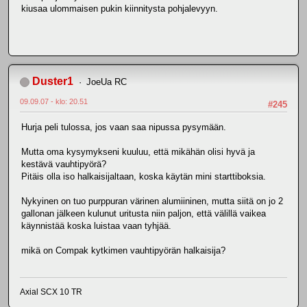
kiusaa ulommaisen pukin kiinnitysta pohjalevyyn.
Duster1
JoeUa RC
09.09.07 - klo: 20.51
#245
Hurja peli tulossa, jos vaan saa nipussa pysymään.
Mutta oma kysymykseni kuuluu, että mikähän olisi hyvä ja
kestävä vauhtipyörä?
Pitäis olla iso halkaisijaltaan, koska käytän mini starttiboksia.
Nykyinen on tuo purppuran värinen alumiininen, mutta siitä on jo 2
gallonan jälkeen kulunut uritusta niin paljon, että välillä vaikea
käynnistää koska luistaa vaan tyhjää.
mikä on Compak kytkimen vauhtipyörän halkaisija?
Axial SCX 10 TR