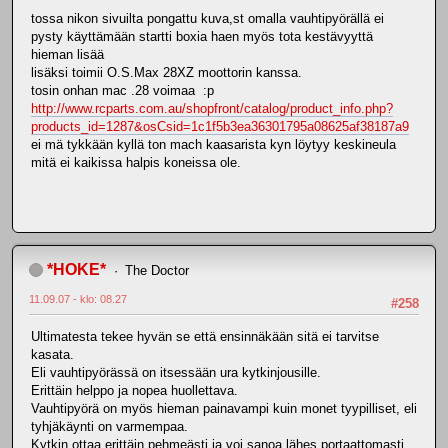
tossa nikon sivuilta pongattu kuva,st omalla vauhtipyörällä ei
pysty käyttämään startti boxia haen myös tota kestävyyttä
hieman lisää
lisäksi toimii O.S.Max 28XZ moottorin kanssa.
tosin onhan mac .28 voimaa :p
http://www.rcparts.com.au/shopfront/catalog/product_info.php?
products_id=1287&osCsid=1c1f5b3ea36301795a08625af38187a9
ei mä tykkään kyllä ton mach kaasarista kyn löytyy keskineula
mitä ei kaikissa halpis koneissa ole.
*HOKE*
The Doctor
11.09.07 - klo: 08.27
#258
Ultimatesta tekee hyvän se että ensinnäkään sitä ei tarvitse
kasata.
Eli vauhtipyörässä on itsessään ura kytkinjousille.
Erittäin helppo ja nopea huollettava.
Vauhtipyörä on myös hieman painavampi kuin monet tyypilliset, eli
tyhjäkäynti on varmempaa.
Kytkin ottaa erittäin pehmeästi ja voi sanoa lähes portaattomasti