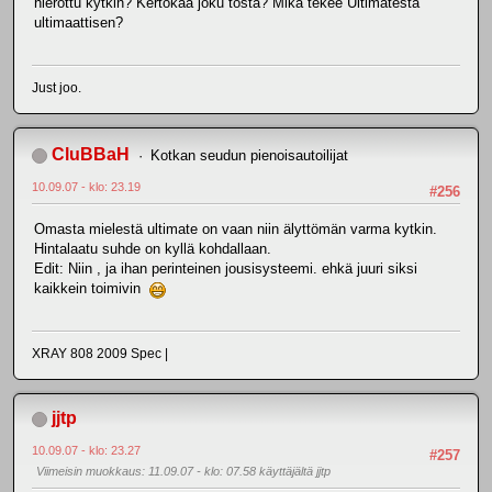
hierottu kytkin? Kertokaa joku tosta? Mikä tekee Ultimatesta
ultimaattisen?
Just joo.
CluBBaH
Kotkan seudun pienoisautoilijat
10.09.07 - klo: 23.19
#256
Omasta mielestä ultimate on vaan niin älyttömän varma kytkin.
Hintalaatu suhde on kyllä kohdallaan.
Edit: Niin , ja ihan perinteinen jousisysteemi. ehkä juuri siksi
kaikkein toimivin
XRAY 808 2009 Spec |
jjtp
10.09.07 - klo: 23.27
#257
Viimeisin muokkaus
: 11.09.07 - klo: 07.58 käyttäjältä jjtp