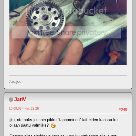
Just joo.
JariV
10.09.07 - klo: 22.28
#249
jjtp; otetaaks jossain pikku "tapaaminen" laitteiden kanssa ku
ollaan saatu valmiiks?