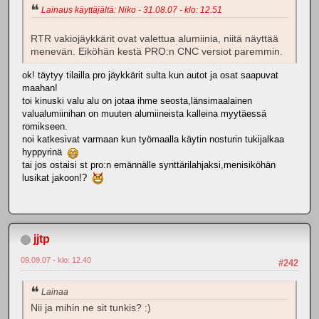
Lainaus käyttäjältä: Niko - 31.08.07 - klo: 12.51
RTR vakiojäykkärit ovat valettua alumiinia, niitä näyttää
menevän. Eiköhän kestä PRO:n CNC versiot paremmin.
ok! täytyy tilailla pro jäykkärit sulta kun autot ja osat saapuvat
maahan!
toi kinuski valu alu on jotaa ihme seosta,länsimaalainen
valualumiinihan on muuten alumiineista kalleina myytäessä
romikseen.
noi katkesivat varmaan kun työmaalla käytin nosturin tukijalkaa
hyppyrinä
tai jos ostaisi st pro:n emännälle synttärilahjaksi,menisiköhän
lusikat jakoon!?
jjtp
09.09.07 - klo: 12.40
#242
Lainaa
Nii ja mihin ne sit tunkis? :)