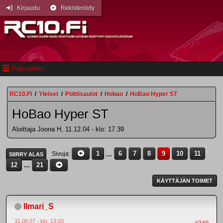
Kirjaudu
Rekisteröidy
Päävalikko
RC10.FI
/
Yleiset
/
Polttisautot
/
Hobao
/
HoBao Hyper ST
HoBao Hyper ST
Aloittaja Joona H, 11.12.04 - klo: 17.39
1
...
6
7
8
9
10
11
Sivuja
SIIRRY ALAS
12
...
21
KÄYTTÄJÄN TOIMET
Ilmari_S
31.08.07 - klo: 13.03