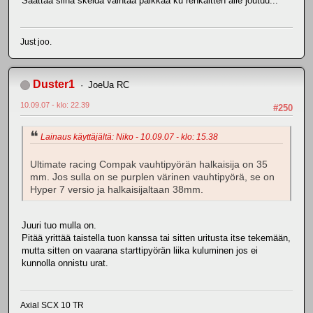
Saattaa siinä skeida vaihtaa paikkaa ku renkaitten alle joutuu...
Just joo.
Duster1
JoeUa RC
10.09.07 - klo: 22.39
#250
Lainaus käyttäjältä: Niko - 10.09.07 - klo: 15.38
Ultimate racing Compak vauhtipyörän halkaisija on 35
mm. Jos sulla on se purplen värinen vauhtipyörä, se on
Hyper 7 versio ja halkaisijaltaan 38mm.
Juuri tuo mulla on.
Pitää yrittää taistella tuon kanssa tai sitten uritusta itse tekemään,
mutta sitten on vaarana starttipyörän liika kuluminen jos ei
kunnolla onnistu urat.
Axial SCX 10 TR