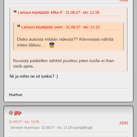
#240
Lainaus käyttäjältä: Mika R - 31.08.07 - klo: 12.58
Lainaus käyttäjältä: pieto - 31.08.07 - klo: 12.33
Oisko autosta mitään videota?? Kiinnostais nähdä
miten liikkuu....
Kuvasta päätellen sähköt puuttuu joten tuolla ei ihan
vielä ajeta...
Nii ja mihin ne sit tunkis? :)
Huehue
jjtp
31.08.07 - klo: 13.09
#241
Viimeisin muokkaus
: 31.08.07 - klo: 13.18 käyttäjältä jjtp