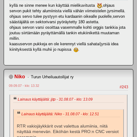
kyllä ne sinne menee kun käyttää mielikuvitusta
,ohjaus
servon pukit tehty alumiinista viellä vähän viimeistelen jyrsimellä.
ohjaus servo tulee pystyyn etu kardaanin oikealle puolelle,servon
säästäjältä on sektorivarsi pyöräytetty 180 astetta.
ohjaus servon varsi osoittaa vasemmalle kohti orggis tankkia jota
joutuu siirtämään pyräyttämällä tankin etukiinikettä muutaman
millin.
kaasuservon pukkeja en ole kerennyt viellä sahata/jyrsiä idea
kiinityksestä kyllä muhii jo nupissa
.
Niko
Turun Urheiluautoilijat ry
09.09.07 - klo: 13.32
#243
Lainaus käyttäjältä: jjtp - 31.08.07 - klo: 13.09
Lainaus käyttäjältä: Niko - 31.08.07 - klo: 12.51
RTR vakiojäykkärit ovat valettua alumiinia, niitä
näyttää menevän. Eiköhän kestä PRO:n CNC versiot