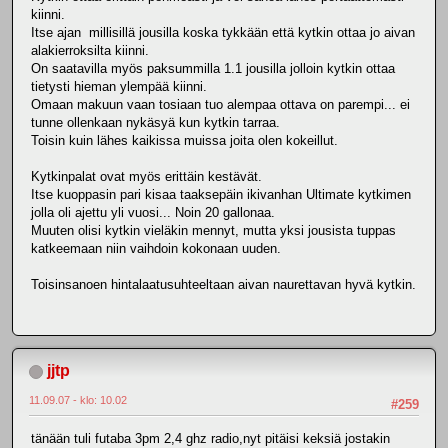
kiinni.
Itse ajan millisillä jousilla koska tykkään että kytkin ottaa jo aivan
alakierroksilta kiinni.
On saatavilla myös paksummilla 1.1 jousilla jolloin kytkin ottaa
tietysti hieman ylempää kiinni.
Omaan makuun vaan tosiaan tuo alempaa ottava on parempi... ei
tunne ollenkaan nykäsyä kun kytkin tarraa.
Toisin kuin lähes kaikissa muissa joita olen kokeillut.
Kytkinpalat ovat myös erittäin kestävät.
Itse kuoppasin pari kisaa taaksepäin ikivanhan Ultimate kytkimen
jolla oli ajettu yli vuosi... Noin 20 gallonaa.
Muuten olisi kytkin vieläkin mennyt, mutta yksi jousista tuppas
katkeemaan niin vaihdoin kokonaan uuden.
Toisinsanoen hintalaatusuhteeltaan aivan naurettavan hyvä kytkin.
jjtp
11.09.07 - klo: 10.02
#259
tänään tuli futaba 3pm 2,4 ghz radio,nyt pitäisi keksiä jostakin