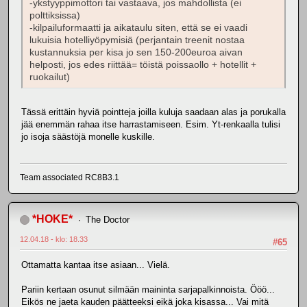
-ykstyyppimottori tai vastaava, jos mahdollista (ei
polttiksissa)
-kilpailuformaatti ja aikataulu siten, että se ei vaadi
lukuisia hotelliyöpymisiä (perjantain treenit nostaa
kustannuksia per kisa jo sen 150-200euroa aivan
helposti, jos edes riittää= töistä poissaollo + hotellit +
ruokailut)
Tässä erittäin hyviä pointteja joilla kuluja saadaan alas ja porukalla
jää enemmän rahaa itse harrastamiseen. Esim. Yt-renkaalla tulisi
jo isoja säästöjä monelle kuskille.
Team associated RC8B3.1
*HOKE*
The Doctor
12.04.18 - klo: 18.33
#65
Ottamatta kantaa itse asiaan... Vielä.
Pariin kertaan osunut silmään maininta sarjapalkinnoista. Ööö...
Eikös ne jaeta kauden päätteeksi eikä joka kisassa... Vai mitä