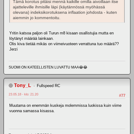
Tämä korotus pitäisi mennä kaikille omilla aivoillaan itse
ajatteleville ihmisille läpi (käytännössä myöhässä
olevana) indeksikorotuksena inflaation johdosta - kuten
aiemmin jo kommentoitu.
Yritin katsoa paljon oli Turun m8 kisaan osallistujia mutta en
löytänyt määrää lainkaan.
Olis kiva tietää mikäs on viimeivuoteen verrattuna tuo määrä??
Jerzi
SUOMI ON KATEELLISTEN LUVATTU MAA😂😂
Tony_L
Fullspeed RC
23.05.18 - klo: 21.20
#77
Muutama on enemmän kuskeja molemmissa luokissa kuin viime
vuonna samassa kisassa.