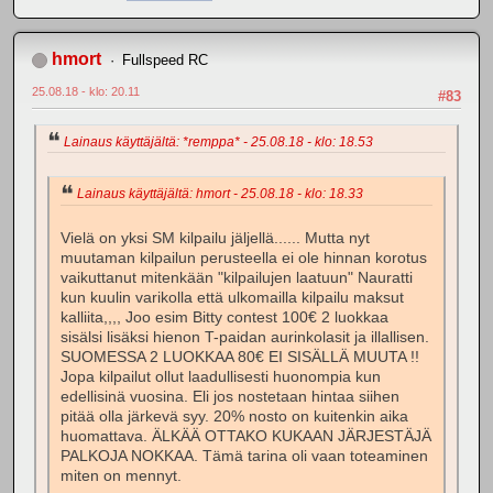
hmort
Fullspeed RC
25.08.18 - klo: 20.11
#83
Lainaus käyttäjältä: *remppa* - 25.08.18 - klo: 18.53
Lainaus käyttäjältä: hmort - 25.08.18 - klo: 18.33
Vielä on yksi SM kilpailu jäljellä...... Mutta nyt
muutaman kilpailun perusteella ei ole hinnan korotus
vaikuttanut mitenkään "kilpailujen laatuun" Nauratti
kun kuulin varikolla että ulkomailla kilpailu maksut
kalliita,,,, Joo esim Bitty contest 100€ 2 luokkaa
sisälsi lisäksi hienon T-paidan aurinkolasit ja illallisen.
SUOMESSA 2 LUOKKAA 80€ EI SISÄLLÄ MUUTA !!
Jopa kilpailut ollut laadullisesti huonompia kun
edellisinä vuosina. Eli jos nostetaan hintaa siihen
pitää olla järkevä syy. 20% nosto on kuitenkin aika
huomattava. ÄLKÄÄ OTTAKO KUKAAN JÄRJESTÄJÄ
PALKOJA NOKKAA. Tämä tarina oli vaan toteaminen
miten on mennyt.