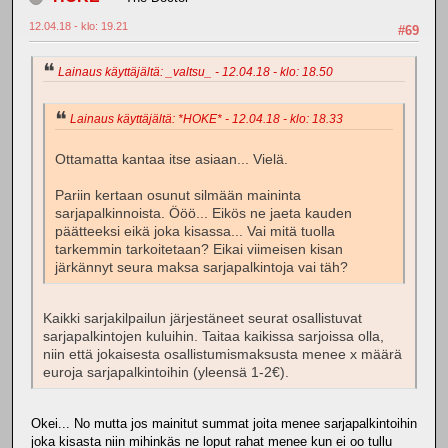
12.04.18 - klo: 19.21
#69
Lainaus käyttäjältä: _valtsu_ - 12.04.18 - klo: 18.50
Lainaus käyttäjältä: *HOKE* - 12.04.18 - klo: 18.33
Ottamatta kantaa itse asiaan... Vielä.
Pariin kertaan osunut silmään maininta
sarjapalkinnoista. Ööö... Eikös ne jaeta kauden
päätteeksi eikä joka kisassa... Vai mitä tuolla
tarkemmin tarkoitetaan? Eikai viimeisen kisan
järkännyt seura maksa sarjapalkintoja vai täh?
Kaikki sarjakilpailun järjestäneet seurat osallistuvat
sarjapalkintojen kuluihin. Taitaa kaikissa sarjoissa olla,
niin että jokaisesta osallistumismaksusta menee x määrä
euroja sarjapalkintoihin (yleensä 1-2€).
Okei... No mutta jos mainitut summat joita menee sarjapalkintoihin
joka kisasta niin mihinkäs ne loput rahat menee kun ei oo tullu