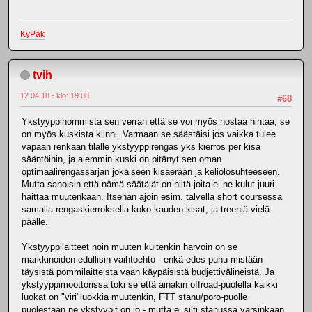
KyPak
tvih
12.04.18 - klo: 19.08
#68
Ykstyyppihommista sen verran että se voi myös nostaa hintaa, se
on myös kuskista kiinni. Varmaan se säästäisi jos vaikka tulee
vapaan renkaan tilalle ykstyyppirengas yks kierros per kisa
sääntöihin, ja aiemmin kuski on pitänyt sen oman
optimaalirengassarjan jokaiseen kisaerään ja keliolosuhteeseen.
Mutta sanoisin että nämä säätäjät on niitä joita ei ne kulut juuri
haittaa muutenkaan. Itsehän ajoin esim. talvella short coursessa
samalla rengaskierroksella koko kauden kisat, ja treeniä vielä
päälle.
Ykstyyppilaitteet noin muuten kuitenkin harvoin on se
markkinoiden edullisin vaihtoehto - enkä edes puhu mistään
täysistä pommilaitteista vaan käypäisistä budjettivälineistä. Ja
ykstyyppimoottorissa toki se että ainakin offroad-puolella kaikki
luokat on "viri"luokkia muutenkin, FTT stanu/poro-puolle
puolestaan ne ykstyypit on jo - mutta ei silti stanussa varsinkaan