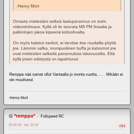
-Henry Mört
Omasta mielestäni selkeä laatuparannus on esim.
videostriimaus. Kyllä oli ilo seurata M8 PM finaalia ja
palkintojen jakoa kipeenä kotisohvalta.
On myös katetut varikot, ei tarvitse itse roudailla pöytiä
jne. Lämmin safka, monipuolinen buffa ja katsomot jne
ovat mielestäni selkeitä parannuksia takavuosilta. Että
kyllä jotain edistystä on tapahtunut.
Remppa nää samat ollut Vantaalla jo monta vuotta....... Mikään ei
ole muuttunut.
-Henry Mort
*remppa*
Fullspeed RC
25.08.18 - klo: 20.15
#84