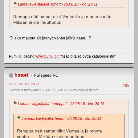
Lainaus käyttäjältä: hmort - 25.08.18 - klo: 20.11
Remppa nää samat ollut Vantaalla jo monta vuotta.......
Mikään ei ole muuttunut.
Olisko maksut sit jäänyt vähän jälkijunaan...?
Pumilio Racing
www.pumilio.fi
"osat joita et löydä kataloogeista"
hmort
Fullspeed RC
25.08.18 - klo: 20.21
#85
Viimeisin muokkaus
: 25.08.18 - klo: 20.30 käyttäjältä hmort
Lainaus käyttäjältä: *remppa* - 25.08.18 - klo: 20.15
Lainaus käyttäjältä: hmort - 25.08.18 - klo: 20.11
Remppa nää samat ollut Vantaalla jo monta
vuotta....... Mikään ei ole muuttunut.