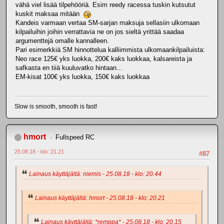
vähä viel lisää tilpehööriä. Esim reedy racessa tuskin kutsutut
kuskit maksaa mitään
Kandeis varmaan vertaa SM-sarjan maksuja sellasiin ulkomaan
kilpailuihin joihin verrattavia ne on jos sieltä yrittää saadaa
argumenttejä omalle kannalleen.
Pari esimerkkiä SM hinnottelua kalliimmista ulkomaankilpailuista:
Neo race 125€ yks luokka, 200€ kaks luokkaa, kalsareista ja
safkasta en tiiä kuuluvatko hintaan...
EM-kisat 100€ yks luokka, 150€ kaks luokkaa
Slow is smooth, smooth is fast!
hmort
Fullspeed RC
25.08.18 - klo: 21.21
#87
Lainaus käyttäjältä: niemis - 25.08.18 - klo: 20.44
Lainaus käyttäjältä: hmort - 25.08.18 - klo: 20.21
Lainaus käyttäjältä: *remppa* - 25.08.18 - klo: 20.15