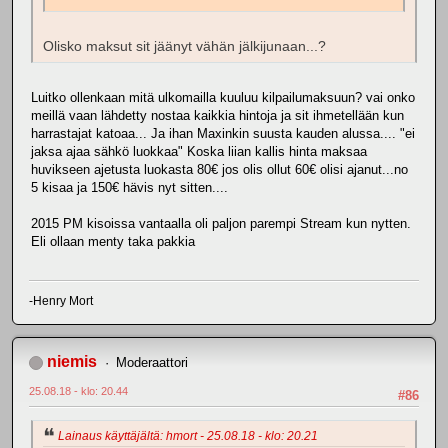
Olisko maksut sit jäänyt vähän jälkijunaan...?
Luitko ollenkaan mitä ulkomailla kuuluu kilpailumaksuun? vai onko
meillä vaan lähdetty nostaa kaikkia hintoja ja sit ihmetellään kun
harrastajat katoaa... Ja ihan Maxinkin suusta kauden alussa.... "ei
jaksa ajaa sähkö luokkaa" Koska liian kallis hinta maksaa
huvikseen ajetusta luokasta 80€ jos olis ollut 60€ olisi ajanut...no
5 kisaa ja 150€ hävis nyt sitten....
2015 PM kisoissa vantaalla oli paljon parempi Stream kun nytten.
Eli ollaan menty taka pakkia
-Henry Mort
niemis
Moderaattori
25.08.18 - klo: 20.44
#86
Lainaus käyttäjältä: hmort - 25.08.18 - klo: 20.21