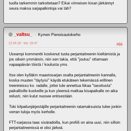
tuolla tarkemmin tarkoitetaan? Eikai viimeisen kisan järkännyt
seura maksa sarjapalkintoja vai täh?
_valtsu_
Kymen Pienoisautokerho
12.04.18 - klo: 18.47
#66
Useampi kommentti koskenut tuota perjantaitreenin kieltämistä ja
jos oikein ymmärsin, niin sen takia, että "joutuu" ottamaan
vapaapäivän töistä / koulusta yms.
Itse olen kylläkin maastosarjan osalta perjantaitreenin kannalla,
koska muuten "täytyisi" käydä etukäteen tekemässä erillinen
treenireissu ko. radalle, jottei tule annettua liikaa "tasoitusta"
paikallisille kuskeille ja kun yleensä matkaa kisapaikalle on aika
reilusti, niin kulut nuosee entisestään.
Toki kilpailunjärjestäjille perjantaitreenin ratamaksuista tulee jonkin
verran tuloja myös kerholle.
FTT-sarjassa taas sisäradoilla, kun profiili on aina uusi, niin silloin
perjantaitreenissä ei olisi järkeä.