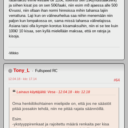
ratamaksu viime kesälle oli 120€, lisennsi sen 29€(muistaakseni)
ja siihen kisat jos on sen 50€/laaki, niin esim m8 ajaessa alle 500
€/vuosi, niin ollaan ihan normi hinnoissa mihin tahansa lajiin
verrattuna. Laji kun on välineurheilua saa niihin menemään niin
paljon kun lompakossa on, sama missä tahansa välinelajissa.
Asiana taisi olla kympin korotus kisamaksuihin, niin ei se tee kuin
100€/ 10 kisaa, sen kyllä mielellään maksaa, että on ratoja ja
kisoja.
-Mikko
Tony_L
Fullspeed RC
12.04.18 - klo: 17.14
#64
Lainaus käyttäjältä: Vesa - 12.04.18 - klo: 12.18
Oma henkilökohtainen mielipide on, että jos ne säästöt
pitää jossakin tehdä, niin ne pitää rajata säännöillä.
Esim.
-ykstyyppirenkaat ja rajoitettu määrä renkaita per kisa