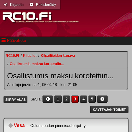
Kirjaudu
Rekisteröidy
Päävalikko
RC10.FI
/
Kilpailut
/
Kilpailijoiden kanava
/
Osallistumis maksu korotettiin...
Osallistumis maksu korotettiin...
Aloittaja jerzirccar1, 06.04.18 - klo: 21.05
1
2
3
4
5
Sivuja
SIIRRY ALAS
KÄYTTÄJÄN TOIMET
Vesa
Oulun seudun pienoisautoilijat ry