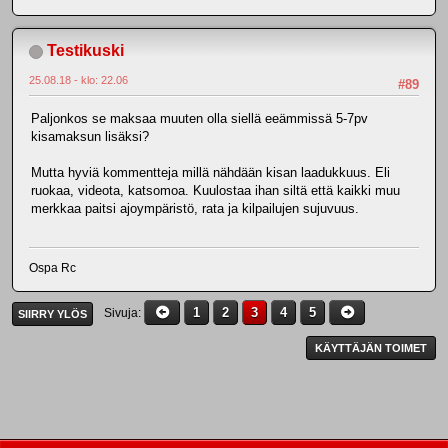
Testikuski
25.08.18 - klo: 22.06
#89
Paljonkos se maksaa muuten olla siellä eeämmissä 5-7pv
kisamaksun lisäksi?
Mutta hyviä kommentteja millä nähdään kisan laadukkuus. Eli
ruokaa, videota, katsomoa. Kuulostaa ihan siltä että kaikki muu
merkkaa paitsi ajoympäristö, rata ja kilpailujen sujuvuus.
Ospa Rc
1
2
3
4
5
Sivuja
SIIRRY YLÖS
KÄYTTÄJÄN TOIMET