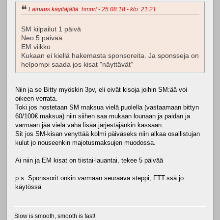
Lainaus käyttäjältä: hmort - 25.08.18 - klo: 21.21
SM kilpailut 1 päivä
Neo 5 päivää
EM viikko
Kukaan ei kiellä hakemasta sponsoreita. Ja sponsseja on
helpompi saada jos kisat "näyttävät"
Niin ja se Bitty myöskin 3pv, eli eivät kisoja joihin SM:ää voi
oikeen verrata.
Toki jos nostetaan SM maksua vielä puolella (vastaamaan bittyn
60/100€ maksua) niin siihen saa mukaan lounaan ja paidan ja
varmaan jää vielä vähä lisää järjestäjänkin kassaan.
Sit jos SM-kisan venyttää kolmi päiväseks niin alkaa osallistujan
kulut jo nouseenkin majotusmaksujen muodossa.
Ai niin ja EM kisat on tiistai-lauantai, tekee 5 päivää
p.s. Sponssorit onkin varmaan seuraava steppi, FTT:ssä jo
käytössä
Slow is smooth, smooth is fast!