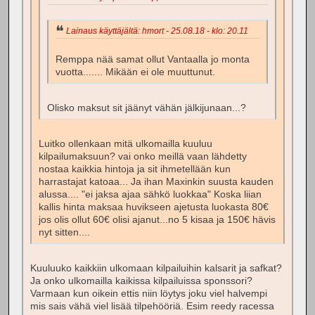
Lainaus käyttäjältä: hmort - 25.08.18 - klo: 20.11
Remppa nää samat ollut Vantaalla jo monta
vuotta....... Mikään ei ole muuttunut.
Olisko maksut sit jäänyt vähän jälkijunaan...?
Luitko ollenkaan mitä ulkomailla kuuluu
kilpailumaksuun? vai onko meillä vaan lähdetty
nostaa kaikkia hintoja ja sit ihmetellään kun
harrastajat katoaa... Ja ihan Maxinkin suusta kauden
alussa.... "ei jaksa ajaa sähkö luokkaa" Koska liian
kallis hinta maksaa huvikseen ajetusta luokasta 80€
jos olis ollut 60€ olisi ajanut...no 5 kisaa ja 150€ hävis
nyt sitten....
Kuuluuko kaikkiin ulkomaan kilpailuihin kalsarit ja safkat?
Ja onko ulkomailla kaikissa kilpailuissa sponssori?
Varmaan kun oikein ettis niin löytys joku viel halvempi
mis sais vähä viel lisää tilpehööriä. Esim reedy racessa