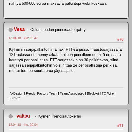
nähtyä 600-800 euroa maksavia palkintoja vielä koskaan.
Vesa
Oulun seudun pienoisautoilijat ry
12.04.18 - klo: 19.47
#70
Kyl niihin sarjapalkintoihin ainaki FTT-sarjassa, maastosarjassa ja
12Trackissa on menny aikatarkalleen pennilleen se mitä on saatu
kerättyä per osallistuja. FTT-sarjassakin on 30 palkittavaa, siinä
sarjassa sarjapalkintoihin voisi riittää 1e per osallistuja per kisa,
muttei tuo tee suurta eroa järjestäjälle.
V-Dezign | Reedy| Factory Team | Team Associated | BlackArt | TQ Wire |
EuroRC
_valtsu_
Kymen Pienoisautokerho
12.04.18 - klo: 20.04
#71