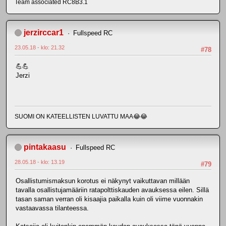
Team associated RC8B3.1
jerzirccar1
Fullspeed RC
23.05.18 - klo: 21.32
#78
💪💪
Jerzi
SUOMI ON KATEELLISTEN LUVATTU MAA😂😂
pintakaasu
Fullspeed RC
28.05.18 - klo: 13.19
#79
Osallistumismaksun korotus ei näkynyt vaikuttavan millään
tavalla osallistujamääriin ratapolttiskauden avauksessa eilen. Sillä
tasan saman verran oli kisaajia paikalla kuin oli viime vuonnakin
vastaavassa tilanteessa.