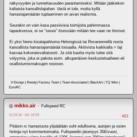
näkyvyyden ja tunnettavuuden parantamiseksi. Mitään jääkiekon
kaltaista kansallislajiahan tästä ei tule, mutta kyllä
harrastajamäärän tuplaaminen on aivan realismia.
Seurakin on vain kasa passiivisia toimijoita pahimmassa
tapauksessa, ei se "seura" itsessään mitään tee vaan ne ihmiset.
Ei yksi hieno kisatapahtuma Helsingissä tai Rovaniemellä nosta
kansallista harrastajamäärää toisaalla. Aktiivista kaikkialla > laji
kasvaa kokonaisvaltaisesti. Ja sitä kautta myös tulee sitä
volyymia, joka ei pakota esim. alkuperäisen keskusteluaiheen eli
osallistumismaksujen nostoon.
V-Dezign | Reedy| Factory Team | Team Associated | BlackArt | TQ Wire |
EuroRC
mikko.air
Fullspeed RC
12.04.18 - klo: 16.59
#63
Pitäisin rc harrastusta ylipäätään suht edullisena, autojen ja osien
hintoja nyt kommentoimatta. Fullspeedin jäsenyys 35€/vuosi,