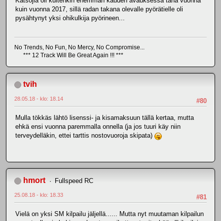
Katsojia oli kuitenkin enemmän kauden avauksessa tänä vuonna
kuin vuonna 2017, sillä radan takana olevalle pyörätielle oli
pysähtynyt yksi ohikulkija pyörineen...
No Trends, No Fun, No Mercy, No Compromise...
*** 12 Track Will Be Great Again !!! ***
tvih
28.05.18 - klo: 18.14
#80
Mulla tökkäs lähtö lisenssi- ja kisamaksuun tällä kertaa, mutta
ehkä ensi vuonna paremmalla onnella (ja jos tuuri käy niin
terveydelläkin, ettei tarttis nostovuoroja skipata)
hmort
Fullspeed RC
25.08.18 - klo: 18.33
#81
Vielä on yksi SM kilpailu jäljellä...... Mutta nyt muutaman kilpailun