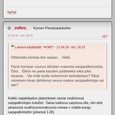
KyPak
_valtsu_
Kymen Pienoisautokerho
12.04.18 - klo: 18.50
#67
Lainaus käyttäjältä: *HOKE* - 12.04.18 - klo: 18.33
Ottamatta kantaa itse asiaan... Vielä.
Pariin kertaan osunut silmään maininta sarjapalkinnoista.
Ööö... Eikös ne jaeta kauden päätteeksi eikä joka
kisassa... Vai mitä tuolla tarkemmin tarkoitetaan? Eikai
viimeisen kisan järkännyt seura maksa sarjapalkintoja vai
täh?
Kaikki sarjakilpailun järjestäneet seurat osallistuvat
sarjapalkintojen kuluihin. Taitaa kaikissa sarjoissa olla, niin että
jokaisesta osallistumismaksusta menee x määrä euroja
sarjapalkintoihin (yleensä 1-2€).