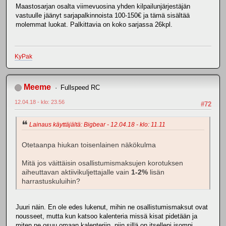
Maastosarjan osalta viimevuosina yhden kilpailunjärjestäjän
vastuulle jäänyt sarjapalkinnoista 100-150€ ja tämä sisältää
molemmat luokat. Palkittavia on koko sarjassa 26kpl.
KyPak
Meeme
Fullspeed RC
12.04.18 - klo: 23.56
#72
Lainaus käyttäjältä: Bigbear - 12.04.18 - klo: 11.11
Otetaanpa hiukan toisenlainen näkökulma
Mitä jos väittäisin osallistumismaksujen korotuksen
aiheuttavan aktiivikuljettajalle vain
1-2%
lisän
harrastuskuluihin?
Juuri näin. En ole edes lukenut, mihin ne osallistumismaksut ovat
nousseet, mutta kun katsoo kalenteria missä kisat pidetään ja
miten ne osuu omaan kalenteriin, niin sillä on itselleni isompi