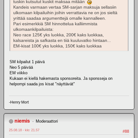
tuskin kutsutut kuskit maksaa mitään
Kandeis varmaan vertaa SM-sarjan maksuja sellasiin
ulkomaan kilpailuihin joihin verrattavia ne on jos sieltä
yrittää saadaa argumenttejä omalle kannalleen.
Pari esimerkkiä SM hinnottelua kalliimmista
ulkomaankilpailuista:
Neo race 125€ yks luokka, 200€ kaks luokkaa,
kalsareista ja safkasta en tiiä kuuluvatko hintaan...
EM-kisat 100€ yks luokka, 150€ kaks luokkaa
SM kilpailut 1 päivä
Neo 5 päivää
EM viikko
Kukaan ei kiellä hakemasta sponsoreita. Ja sponsseja on
helpompi saada jos kisat "näyttävät"
-Henry Mort
niemis
Moderaattori
25.08.18 - klo: 21.57
#88