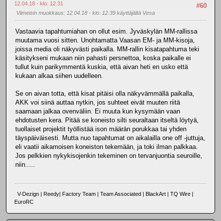
12.04.18 - klo: 12.31
#60
Viimeisin muokkaus
: 12.04.18 - klo: 12.39 käyttäjältä Vesa
Vastaavia tapahtumiahan on ollut esim. Jyväskylän MM-rallissa
muutama vuosi sitten. Unohtamatta Vaasan EM- ja MM-kisoja,
joissa media oli näkyvästi paikalla. MM-rallin kisatapahtuma teki
käsitykseni mukaan niin pahasti persnettoa, koska paikalle ei
tullut kuin parikymmentä kuskia, että aivan heti en usko että
kukaan alkaa siihen uudelleen.
Se on aivan totta, että kisat pitäisi olla näkyvämmällä paikalla,
AKK voi siinä auttaa nytkin, jos suhteet eivät muuten riitä
saamaan jalkaa ovenväliin. Ei muuta kun kysymään vaan
ehdotusten kera. Pitää se koneisto silti seuraltaan itseltä löytyä,
tuollaiset projektit työllistää ison määrän porukkaa tai yhden
täyspäiväisesti. Mutta nuo tapahtumat on aikalailla one off -juttuja,
eli vaatii aikamoisen koneiston tekemään, ja toki ilman palkkaa.
Jos pelkkien nykykisojenkin tekeminen on tervanjuontia seuroille,
niin.....
V-Dezign | Reedy| Factory Team | Team Associated | BlackArt | TQ Wire |
EuroRC