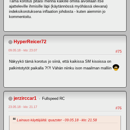
Tämä korotus pitäisi mennä kaikille omilla aivoillaan itse
ajatteleville ihmisille läpi (käytännössä myöhässä olevana)
indeksikorotuksena inflaation johdosta - kuten aiemmin jo
kommentoitu.
HyperReicer72
09.05.18 - klo: 23.07
#75
Näkyykö tämä korotus jo siinä, että kaikissa SM kisoissa on
palkintotytöt paikalla ?!?! Vähän niinku ison maailman malliin
jerzirccar1
Fullspeed RC
23.05.18 - klo: 21.17
#76
Lainaus käyttäjältä: quazster - 09.05.18 - klo: 21.58