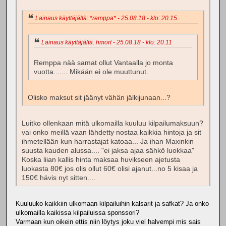
Lainaus käyttäjältä: *remppa* - 25.08.18 - klo: 20.15
Lainaus käyttäjältä: hmort - 25.08.18 - klo: 20.11
Remppa nää samat ollut Vantaalla jo monta
vuotta....... Mikään ei ole muuttunut.
Olisko maksut sit jäänyt vähän jälkijunaan...?
Luitko ollenkaan mitä ulkomailla kuuluu kilpailumaksuun?
vai onko meillä vaan lähdetty nostaa kaikkia hintoja ja sit
ihmetellään kun harrastajat katoaa... Ja ihan Maxinkin
suusta kauden alussa.... "ei jaksa ajaa sähkö luokkaa"
Koska liian kallis hinta maksaa huvikseen ajetusta
luokasta 80€ jos olis ollut 60€ olisi ajanut...no 5 kisaa ja
150€ hävis nyt sitten....
Kuuluuko kaikkiin ulkomaan kilpailuihin kalsarit ja safkat? Ja onko
ulkomailla kaikissa kilpailuissa sponssori?
Varmaan kun oikein ettis niin löytys joku viel halvempi mis sais