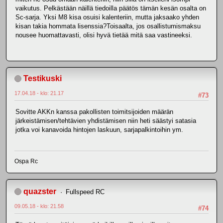
vaikutus. Pelkästään näillä tiedoilla päätös tämän kesän osalta on
Sc-sarja. Yksi M8 kisa osuisi kalenteriin, mutta jaksaako yhden
kisan takia hommata lisenssia?Toisaalta, jos osallistumismaksu
nousee huomattavasti, olisi hyvä tietää mitä saa vastineeksi.
Testikuski
17.04.18 - klo: 21.17
#73
Sovitte AKKn kanssa pakollisten toimitsijoiden määrän
järkeistämisen/tehtävien yhdistämisen niin heti säästyi satasia
jotka voi kanavoida hintojen laskuun, sarjapalkintoihin ym.
Ospa Rc
quazster
Fullspeed RC
09.05.18 - klo: 21.58
#74