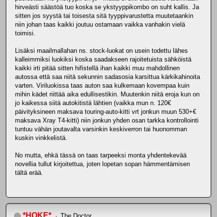
hirveästi säästöä tuo koska se ykstyyppikombo on suht kallis. Ja
sitten jos syystä tai toisesta sitä tyyppivarustetta muutetaankin
niin johan taas kaikki joutuu ostamaan vaikka vanhakin vielä
toimisi.
Lisäksi maailmallahan ns. stock-luokat on usein todettu lähes
kalleimmiksi luokiksi koska saadakseen rajoitetuista sähköistä
kaikki irti pitää sitten hifistellä ihan kaikki muu mahdollinen
autossa että saa niitä sekunnin sadasosia karsittua kärkikahinoita
varten. Viriluokissa taas auton saa kulkemaan kovempaa kuin
mihin kädet riittää aika edullisestikin. Muutenkin niitä eroja kun on
jo kaikessa siitä autokitistä lähtien (vaikka mun n. 120€
päivityksineen maksava touring-auto-kitti vrt jonkun muun 530+€
maksava Xray T4-kitti) niin jonkun yhden osan tarkka kontrollointi
tuntuu vähän joutavalta varsinkin keskiverron tai huonomman
kuskin vinkkelistä.
No mutta, ehkä tässä on taas tarpeeksi monta yhdentekevää
novellia tullut kirjoitettua, joten lopetan sopan hämmentämisen
tältä erää.
*HOKE*
The Doctor