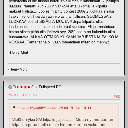
perusteella ei ole hinnan korotus vaikuttanut mitenkään "kilpailujen
laatuun" Nauratti kun kuulin varikolla että ulkomailla kilpailu
maksut kalliita,,,, Joo esim Bitty contest 100€ 2 luokkaa sisälsi
lisäksi hienon T-paidan aurinkolasit ja illallisen. SUOMESSA 2
LUOKKAA 80€ EI SISÄLLÄ MUUTA !! Jopa kilpailut ollut
laadullisesti huonompia kun edellisinä vuosina. Eli jos nostetaan
hintaa siihen pitää olla järkevä syy. 20% nosto on kuitenkin aika
huomattava. ÄLKÄÄ OTTAKO KUKAAN JÄRJESTÄJÄ PALKOJA
NOKKAA. Tämä tarina oli vaan toteaminen miten on mennyt.
-Henry Mört
-Henry Mort
*remppa*
Fullspeed RC
25.08.18 - klo: 18.53
#82
Lainaus käyttäjältä: hmort - 25.08.18 - klo: 18.33
Vielä on yksi SM kilpailu jäljellä...... Mutta nyt muutaman
kilpailun perusteella ei ole hinnan korotus vaikuttanut