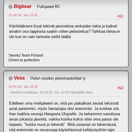
Bigbear
Fullspeed RC
12.04.18 - klo: 12.32
#61
Käsittääkseni kisat tekivät persnettoa renkaiden takia ja kaiketi
ainakin osa tappiosta saatiin sitten pelastettua? Tarkkaa tietoa ei
ole kun on vain tarinoita sieltä täältä
Sworkz Team Finland
Driven to perfection
Vesa
Oulun seudun pienoisautoilijat ry
12.04.18 - klo: 12.34
#62
Viimeisin muokkaus
: 12.04.18 - klo: 12.52 käyttäjältä Vesa
Edelleen oma mielipiteeni on, että jos paikalliset seurat tekisivät
asiat paremmin, myös harrastajia olisi enemmän. Ja koskee siis
ihan kaikkia seuroja Hangosta Utsjoelle. Ja tarkemmin sanottuna
aivan jokaista jäsentä, vaikka kuinka kokisi ettei oma panos ole
tarpeen, "koska muut jo tekevät". Mitä useampi on tekemässä,
sitä enemmän on resursseja käytettävissä kehitystyöhön lajin