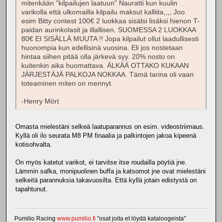
mitenkään "kilpailujen laatuun" Nauratti kun kuulin
varikolla että ulkomailla kilpailu maksut kalliita,,,, Joo
esim Bitty contest 100€ 2 luokkaa sisälsi lisäksi hienon T-
paidan aurinkolasit ja illallisen. SUOMESSA 2 LUOKKAA
80€ EI SISÄLLÄ MUUTA !! Jopa kilpailut ollut laadullisesti
huonompia kun edellisinä vuosina. Eli jos nostetaan
hintaa siihen pitää olla järkevä syy. 20% nosto on
kuitenkin aika huomattava. ÄLKÄÄ OTTAKO KUKAAN
JÄRJESTÄJÄ PALKOJA NOKKAA. Tämä tarina oli vaan
toteaminen miten on mennyt.
-Henry Mört
Omasta mielestäni selkeä laatuparannus on esim. videostriimaus.
Kyllä oli ilo seurata M8 PM finaalia ja palkintojen jakoa kipeenä
kotisohvalta.
On myös katetut varikot, ei tarvitse itse roudailla pöytiä jne.
Lämmin safka, monipuolinen buffa ja katsomot jne ovat mielestäni
selkeitä parannuksia takavuosilta. Että kyllä jotain edistystä on
tapahtunut.
Pumilio Racing
www.pumilio.fi
"osat joita et löydä kataloogeista"