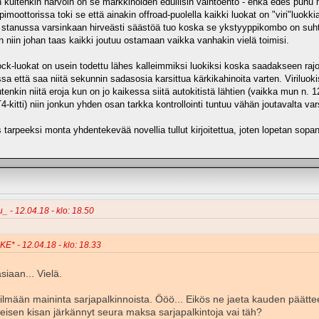
n kuitenkin harvoin on se markkinoiden edullisin vaihtoehto - enkä edes puhu 
ppimoottorissa toki se että ainakin offroad-puolella kaikki luokat on "viri"luo
lti stanussa varsinkaan hirveästi säästöä tuo koska se ykstyyppikombo on suht k
 niin johan taas kaikki joutuu ostamaan vaikka vanhakin vielä toimisi.
k-luokat on usein todettu lähes kalleimmiksi luokiksi koska saadakseen rajoitet
sa että saa niitä sekunnin sadasosia karsittua kärkikahinoita varten. Viril
uutenkin niitä eroja kun on jo kaikessa siitä autokitistä lähtien (vaikka mun n.
itti) niin jonkun yhden osan tarkka kontrollointi tuntuu vähän joutavalta va
 tarpeeksi monta yhdentekevää novellia tullut kirjoitettua, joten lopetan sop
u_ - 12.04.18 - klo: 18.50
KE* - 12.04.18 - klo: 18.33
siaan... Vielä.
ilmään maininta sarjapalkinnoista. Ööö... Eikös ne jaeta kauden päättee
meisen kisan järkännyt seura maksa sarjapalkintoja vai täh?