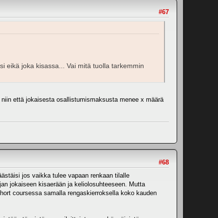
#67
i eikä joka kisassa... Vai mitä tuolla tarkemmin
lla, niin että jokaisesta osallistumismaksusta menee x määrä
#68
täisi jos vaikka tulee vapaan renkaan tilalle
jan jokaiseen kisaerään ja keliolosuhteeseen. Mutta
la short coursessa samalla rengaskierroksella koko kauden