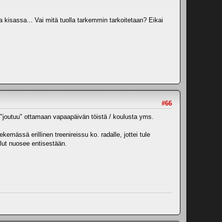
 kisassa... Vai mitä tuolla tarkemmin tarkoitetaan? Eikai
#66
ä "joutuu" ottamaan vapaapäivän töistä / koulusta yms.
emässä erillinen treenireissu ko. radalle, jottei tule
kulut nuosee entisestään.