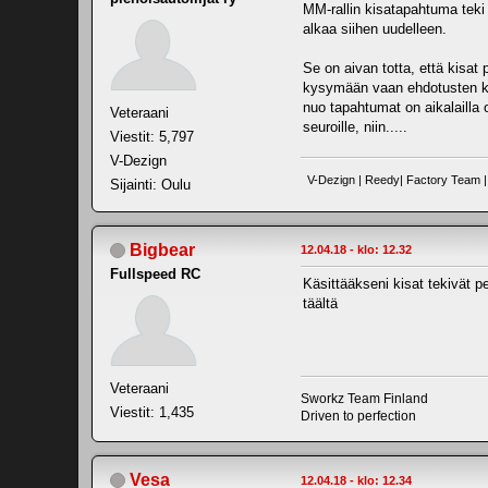
MM-rallin kisatapahtuma teki 
alkaa siihen uudelleen.
Se on aivan totta, että kisat
kysymään vaan ehdotusten kera
nuo tapahtumat on aikalailla 
Veteraani
seuroille, niin.....
Viestit: 5,797
V-Dezign
V-Dezign | Reedy| Factory Team | 
Sijainti: Oulu
Bigbear
12.04.18 - klo: 12.32
Fullspeed RC
Käsittääkseni kisat tekivät pe
täältä
Veteraani
Sworkz Team Finland
Viestit: 1,435
Driven to perfection
Vesa
12.04.18 - klo: 12.34