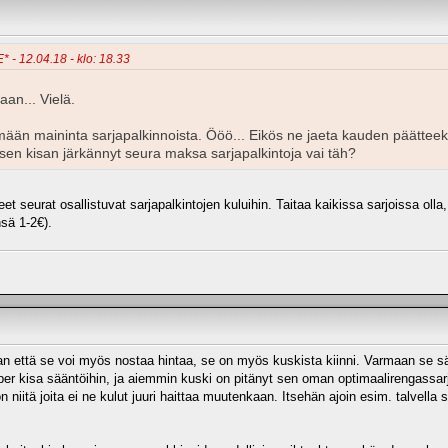
* - 12.04.18 - klo: 18.33
aan... Vielä.
mään maininta sarjapalkinnoista. Ööö... Eikös ne jaeta kauden päätteeks
isen kisan järkännyt seura maksa sarjapalkintoja vai täh?
neet seurat osallistuvat sarjapalkintojen kuluihin. Taitaa kaikissa sarjoissa o
nsä 1-2€).
 että se voi myös nostaa hintaa, se on myös kuskista kiinni. Varmaan se sääs
per kisa sääntöihin, ja aiemmin kuski on pitänyt sen oman optimaalirengassar
n niitä joita ei ne kulut juuri haittaa muutenkaan. Itsehän ajoin esim. talvel