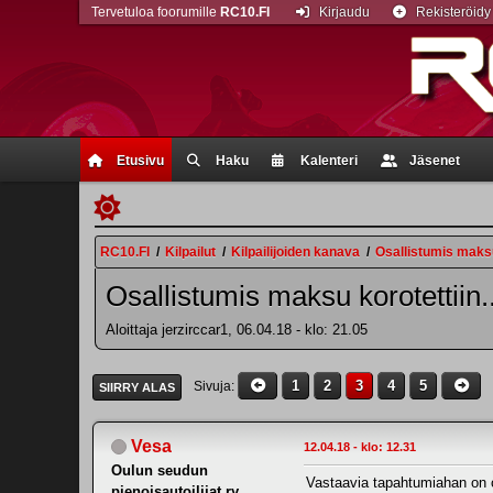
Tervetuloa foorumille
RC10.FI
Kirjaudu
Rekisteröidy
Etusivu
Haku
Kalenteri
Jäsenet
RC10.FI
/
Kilpailut
/
Kilpailijoiden kanava
/
Osallistumis maksu 
Osallistumis maksu korotettiin..
Aloittaja jerzirccar1, 06.04.18 - klo: 21.05
1
2
3
4
5
Sivuja
SIIRRY ALAS
Vesa
12.04.18 - klo: 12.31
Oulun seudun
Vastaavia tapahtumiahan on o
pienoisautoilijat ry