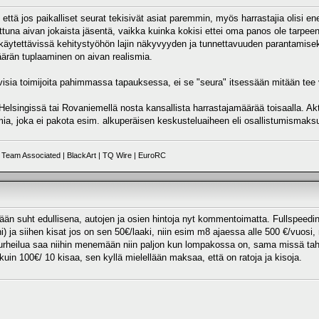
 että jos paikalliset seurat tekisivät asiat paremmin, myös harrastajia olisi
ttuna aivan jokaista jäsentä, vaikka kuinka kokisi ettei oma panos ole tarpe
äytettävissä kehitystyöhön lajin näkyvyyden ja tunnettavuuden parantamiseksi
äärän tuplaaminen on aivan realismia.
visia toimijoita pahimmassa tapauksessa, ei se "seura" itsessään mitään tee 
elsingissä tai Rovaniemellä nosta kansallista harrastajamäärää toisaalla. Aktii
mia, joka ei pakota esim. alkuperäisen keskusteluaiheen eli osallistumismaks
Team Associated | BlackArt | TQ Wire | EuroRC
ätään suht edullisena, autojen ja osien hintoja nyt kommentoimatta. Fullspeed
) ja siihen kisat jos on sen 50€/laaki, niin esim m8 ajaessa alle 500 €/vuosi, 
eurheilua saa niihin menemään niin paljon kun lompakossa on, sama missä taha
kuin 100€/ 10 kisaa, sen kyllä mielellään maksaa, että on ratoja ja kisoja.