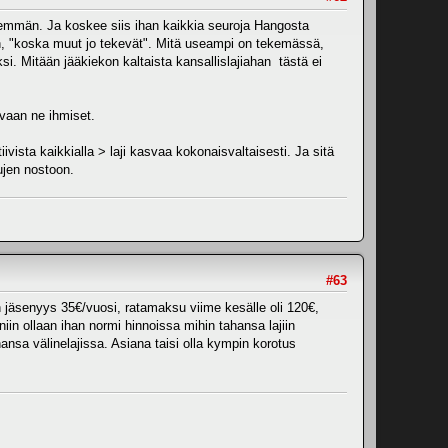
 enemmän. Ja koskee siis ihan kaikkia seuroja Hangosta
en, "koska muut jo tekevät". Mitä useampi on tekemässä,
. Mitään jääkiekon kaltaista kansallislajiahan tästä ei
vaan ne ihmiset.
vista kaikkialla > laji kasvaa kokonaisvaltaisesti. Ja sitä
ujen nostoon.
#63
in jäsenyys 35€/vuosi, ratamaksu viime kesälle oli 120€,
niin ollaan ihan normi hinnoissa mihin tahansa lajiin
nsa välinelajissa. Asiana taisi olla kympin korotus