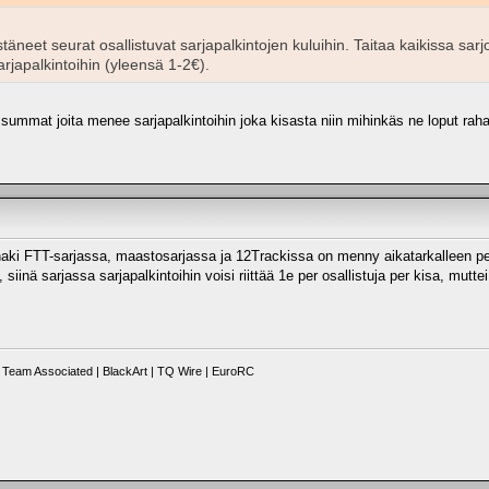
estäneet seurat osallistuvat sarjapalkintojen kuluihin. Taitaa kaikissa sar
japalkintoihin (yleensä 1-2€).
t summat joita menee sarjapalkintoihin joka kisasta niin mihinkäs ne loput ra
ainaki FTT-sarjassa, maastosarjassa ja 12Trackissa on menny aikatarkalleen pen
siinä sarjassa sarjapalkintoihin voisi riittää 1e per osallistuja per kisa, muttei
Team Associated | BlackArt | TQ Wire | EuroRC