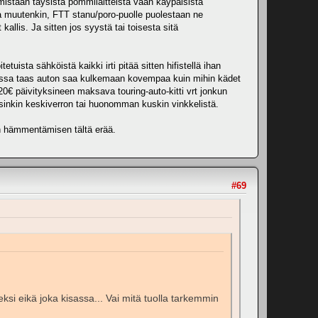
mistään täysistä pommilaitteista vaan käypäisistä
kkia muutenkin, FTT stanu/poro-puolle puolestaan ne
allis. Ja sitten jos syystä tai toisesta sitä
uista sähköistä kaikki irti pitää sitten hifistellä ihan
uokissa taas auton saa kulkemaan kovempaa kuin mihin kädet
 120€ päivityksineen maksava touring-auto-kitti vrt jonkun
rsinkin keskiverron tai huonomman kuskin vinkkelistä.
an hämmentämisen tältä erää.
#69
ksi eikä joka kisassa... Vai mitä tuolla tarkemmin