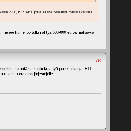
joissa olla, niin että jokaisesta osallistumismaksusta
hat menee kun ei oo tullu nähtyä 600-800 euroa maksavia
#70
nilleen se mitä on saatu kerättyä per osallistuja. FTT-
 tuo tee suurta eroa järjestäjälle.