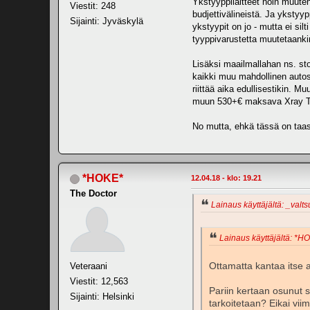
Ykstyyppilaitteet noin muute
Viestit: 248
budjettivälineistä. Ja ykstyy
Sijainti: Jyväskylä
ykstyypit on jo - mutta ei si
tyyppivarustetta muutetaankin
Lisäksi maailmallahan ns. stoc
kaikki muu mahdollinen autos
riittää aika edullisestikin. M
muun 530+€ maksava Xray T4-k
No mutta, ehkä tässä on taas
*HOKE*
12.04.18 - klo: 19.21
The Doctor
Lainaus käyttäjältä: _valts
Lainaus käyttäjältä: *HO
Ottamatta kantaa itse a
Veteraani
Viestit: 12,563
Pariin kertaan osunut s
Sijainti: Helsinki
tarkoitetaan? Eikai vii