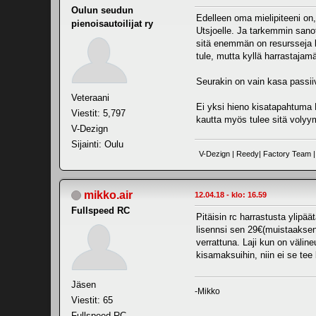
Oulun seudun
Edelleen oma mielipiteeni on,
pienoisautoilijat ry
Utsjoelle. Ja tarkemmin sano
sitä enemmän on resursseja k
tule, mutta kyllä harrastajam
Seurakin on vain kasa passii
Veteraani
Ei yksi hieno kisatapahtuma H
Viestit: 5,797
kautta myös tulee sitä volyy
V-Dezign
Sijainti: Oulu
V-Dezign | Reedy| Factory Team | 
mikko.air
12.04.18 - klo: 16.59
Fullspeed RC
Pitäisin rc harrastusta ylipä
lisennsi sen 29€(muistaakseni
verrattuna. Laji kun on välin
kisamaksuihin, niin ei se tee 
Jäsen
-Mikko
Viestit: 65
Fullspeed RC