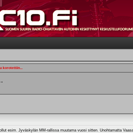
korotettiin...
.
llut esim. Jyväskylän MM-rallissa muutama vuosi sitten. Unohtamatta Vaasan