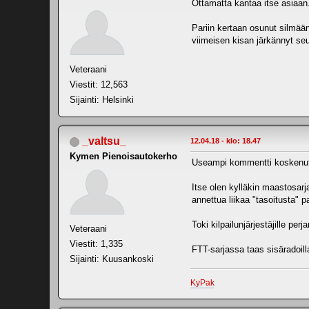
Ottamatta kantaa itse asiaan.
Pariin kertaan osunut silmään
viimeisen kisan järkännyt seu
Veteraani
Viestit: 12,563
Sijainti: Helsinki
_valtsu_
12.04.18 - klo: 18.47
Kymen Pienoisautokerho
Useampi kommentti koskenut tu
Itse olen kylläkin maastosarja
annettua liikaa "tasoitusta" p
Toki kilpailunjärjestäjille per
Veteraani
Viestit: 1,335
FTT-sarjassa taas sisäradoilla,
Sijainti: Kuusankoski
KyPak