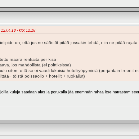
 12.04.18 - klo: 12.18
ipide on, että jos ne säästöt pitää jossakin tehdä, niin ne pitää rajata 
itettu määrä renkaita per kisa
aava, jos mahdollista (ei polttiksissa)
ataulu siten, että se ei vaadi lukuisia hotelliyöpymisiä (perjantain treen
ittää= töistä poissaollo + hotellit + ruokailut)
a joilla kuluja saadaan alas ja porukalla jää enemmän rahaa itse harrastamiseen