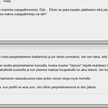
.. Vielä.
 maininta sarjapalkinnoista. Ööö... Eikös ne jaeta kauden päätteeksi eikä joka
ra maksa sarjapalkintoja vai täh?
ota perjantaitreenin kieltämistä ja jos oikein ymmärsin, niin sen takia, ett
n osalta perjantaitreenin kannalla, koska muuten "täytyisi" käydä etukäteen tek
aikallisille kuskeille ja kun yleensä matkaa kisapaikalle on aika reilusti, niin 
jantaitreenin ratamaksuista tulee jonkin verran tuloja myös kerholle.
 kun profiili on aina uusi, niin silloin perjantaitreenissä ei olisi järkeä.