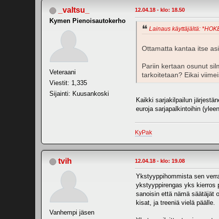
_valtsu_
12.04.18 - klo: 18.50
Kymen Pienoisautokerho
Lainaus käyttäjältä: *HOKE
Ottamatta kantaa itse asi
Pariin kertaan osunut sil
Veteraani
tarkoitetaan? Eikai viime
Viestit: 1,335
Sijainti: Kuusankoski
Kaikki sarjakilpailun järjestä
euroja sarjapalkintoihin (ylee
KyPak
tvih
12.04.18 - klo: 19.08
Ykstyyppihommista sen verran
ykstyyppirengas yks kierros 
sanoisin että nämä säätäjät o
kisat, ja treeniä vielä päälle.
Vanhempi jäsen