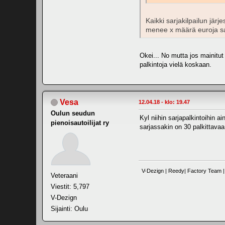
Kaikki sarjakilpailun järj
menee x määrä euroja sar
Okei... No mutta jos mainitu
palkintoja vielä koskaan.
Vesa
12.04.18 - klo: 19.47
Oulun seudun
Kyl niihin sarjapalkintoihin 
pienoisautoilijat ry
sarjassakin on 30 palkittavaa, 
V-Dezign | Reedy| Factory Team | 
Veteraani
Viestit: 5,797
V-Dezign
Sijainti: Oulu