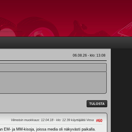
06.08.26 - klo: 13.08
TULOSTA
Viimeisin muokkaus
: 12.04.18 - klo: 12.39 käyttäjältä Vesa
#60
 EM- ja MM-kisoja, joissa media oli näkyvästi paikalla.