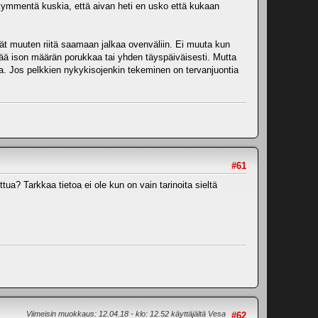
ikymmentä kuskia, että aivan heti en usko että kukaan
ivät muuten riitä saamaan jalkaa ovenväliin. Ei muuta kun
istää ison määrän porukkaa tai yhden täyspäiväisesti. Mutta
kaa. Jos pelkkien nykykisojenkin tekeminen on tervanjuontia
#61
tua? Tarkkaa tietoa ei ole kun on vain tarinoita sieltä
Viimeisin muokkaus
: 12.04.18 - klo: 12.52 käyttäjältä Vesa
#62