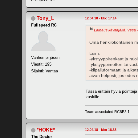
Tony_L
12.04.18 - klo: 17.14
Fullspeed RC
Lainaus käyttäjältä: Vesa -
Oma henkilökohtainen miel
Esim.
Vanhempi jäsen
-ykstyyppirenkaat ja rajo
Viestit: 195
-ykstyyppimottori tai vast
-kilpailuformaatti ja aik
Sijainti: Vantaa
aivan helposti, jos edes ri
Tässä erittäin hyviä pointtej
kuskille.
Team associated RC8B3.1
*HOKE*
12.04.18 - klo: 18.33
The Doctor