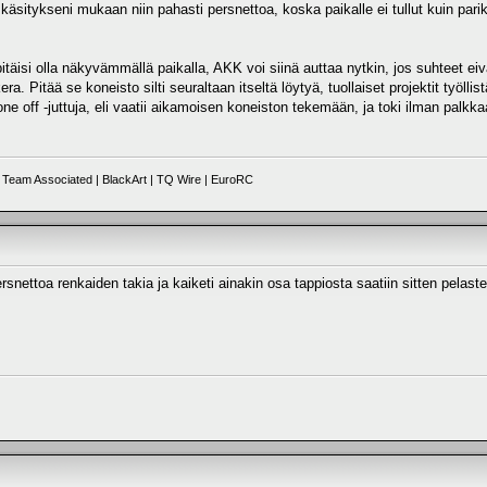
käsitykseni mukaan niin pahasti persnettoa, koska paikalle ei tullut kuin par
 pitäisi olla näkyvämmällä paikalla, AKK voi siinä auttaa nytkin, jos suhteet e
. Pitää se koneisto silti seuraltaan itseltä löytyä, tuollaiset projektit työll
one off -juttuja, eli vaatii aikamoisen koneiston tekemään, ja toki ilman palk
Team Associated | BlackArt | TQ Wire | EuroRC
rsnettoa renkaiden takia ja kaiketi ainakin osa tappiosta saatiin sitten pelastet