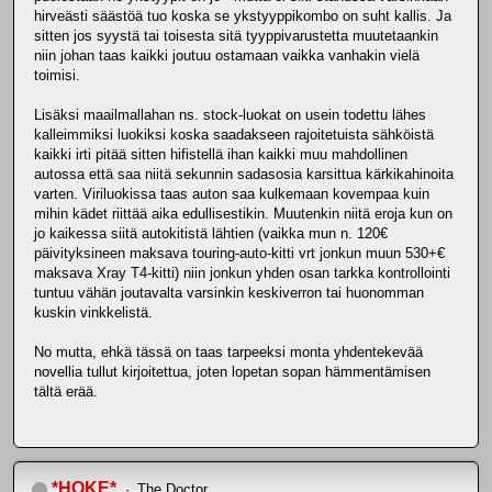
hirveästi säästöä tuo koska se ykstyyppikombo on suht kallis. Ja
sitten jos syystä tai toisesta sitä tyyppivarustetta muutetaankin
niin johan taas kaikki joutuu ostamaan vaikka vanhakin vielä
toimisi.
Lisäksi maailmallahan ns. stock-luokat on usein todettu lähes
kalleimmiksi luokiksi koska saadakseen rajoitetuista sähköistä
kaikki irti pitää sitten hifistellä ihan kaikki muu mahdollinen
autossa että saa niitä sekunnin sadasosia karsittua kärkikahinoita
varten. Viriluokissa taas auton saa kulkemaan kovempaa kuin
mihin kädet riittää aika edullisestikin. Muutenkin niitä eroja kun on
jo kaikessa siitä autokitistä lähtien (vaikka mun n. 120€
päivityksineen maksava touring-auto-kitti vrt jonkun muun 530+€
maksava Xray T4-kitti) niin jonkun yhden osan tarkka kontrollointi
tuntuu vähän joutavalta varsinkin keskiverron tai huonomman
kuskin vinkkelistä.
No mutta, ehkä tässä on taas tarpeeksi monta yhdentekevää
novellia tullut kirjoitettua, joten lopetan sopan hämmentämisen
tältä erää.
*HOKE*
The Doctor