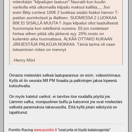
mitenkään "kilpailujen laatuun" Nauratti kun kuulin
varikolla että ulkomailla kilpailu maksut kalliita,,,, Joo
esim Bitty contest 100€ 2 luokkaa sisälsi lisäksi hienon T-
paidan aurinkolasit ja illallisen. SUOMESSA 2 LUOKKAA
80€ EI SISÄLLÄ MUUTA !! Jopa kilpailut ollut laadullisesti
huonompia kun edellisinä vuosina. Eli jos nostetaan
hintaa siihen pitää olla järkevä syy. 20% nosto on
kuitenkin aika huomattava. ÄLKÄÄ OTTAKO KUKAAN
JÄRJESTÄJÄ PALKOJA NOKKAA. Tämä tarina oli vaan
toteaminen miten on mennyt.
-Henry Mört
Omasta mielestäni selkeä laatuparannus on esim. videostriimaus.
Kyllä oli ilo seurata M8 PM finaalia ja palkintojen jakoa kipeenä
kotisohvalta.
On myös katetut varikot, ei tarvitse itse roudailla pöytiä jne.
Lämmin safka, monipuolinen buffa ja katsomot jne ovat mielestäni
selkeitä parannuksia takavuosilta. Että kyllä jotain edistystä on
tapahtunut.
Pumilio Racing
www.pumilio.fi
"osat joita et löydä kataloogeista"