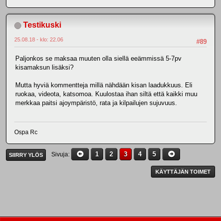
Testikuski
25.08.18 - klo: 22.06
#89
Paljonkos se maksaa muuten olla siellä eeämmissä 5-7pv
kisamaksun lisäksi?
Mutta hyviä kommentteja millä nähdään kisan laadukkuus. Eli
ruokaa, videota, katsomoa. Kuulostaa ihan siltä että kaikki muu
merkkaa paitsi ajoympäristö, rata ja kilpailujen sujuvuus.
Ospa Rc
1
2
3
4
5
Sivuja
SIIRRY YLÖS
KÄYTTÄJÄN TOIMET