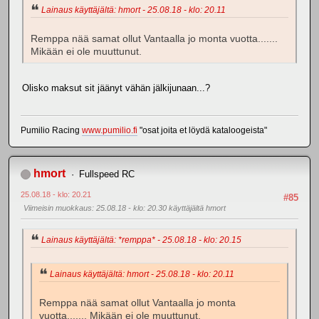
Lainaus käyttäjältä: hmort - 25.08.18 - klo: 20.11
Remppa nää samat ollut Vantaalla jo monta vuotta.......
Mikään ei ole muuttunut.
Olisko maksut sit jäänyt vähän jälkijunaan...?
Pumilio Racing
www.pumilio.fi
"osat joita et löydä kataloogeista"
hmort
Fullspeed RC
25.08.18 - klo: 20.21
#85
Viimeisin muokkaus
: 25.08.18 - klo: 20.30 käyttäjältä hmort
Lainaus käyttäjältä: *remppa* - 25.08.18 - klo: 20.15
Lainaus käyttäjältä: hmort - 25.08.18 - klo: 20.11
Remppa nää samat ollut Vantaalla jo monta
vuotta....... Mikään ei ole muuttunut.