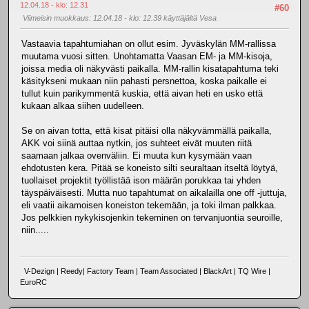
12.04.18 - klo: 12.31
#60
Viimeisin muokkaus
: 12.04.18 - klo: 12.39 käyttäjältä Vesa
Vastaavia tapahtumiahan on ollut esim. Jyväskylän MM-rallissa
muutama vuosi sitten. Unohtamatta Vaasan EM- ja MM-kisoja,
joissa media oli näkyvästi paikalla. MM-rallin kisatapahtuma teki
käsitykseni mukaan niin pahasti persnettoa, koska paikalle ei
tullut kuin parikymmentä kuskia, että aivan heti en usko että
kukaan alkaa siihen uudelleen.
Se on aivan totta, että kisat pitäisi olla näkyvämmällä paikalla,
AKK voi siinä auttaa nytkin, jos suhteet eivät muuten riitä
saamaan jalkaa ovenväliin. Ei muuta kun kysymään vaan
ehdotusten kera. Pitää se koneisto silti seuraltaan itseltä löytyä,
tuollaiset projektit työllistää ison määrän porukkaa tai yhden
täyspäiväisesti. Mutta nuo tapahtumat on aikalailla one off -juttuja,
eli vaatii aikamoisen koneiston tekemään, ja toki ilman palkkaa.
Jos pelkkien nykykisojenkin tekeminen on tervanjuontia seuroille,
niin.....
V-Dezign | Reedy| Factory Team | Team Associated | BlackArt | TQ Wire |
EuroRC