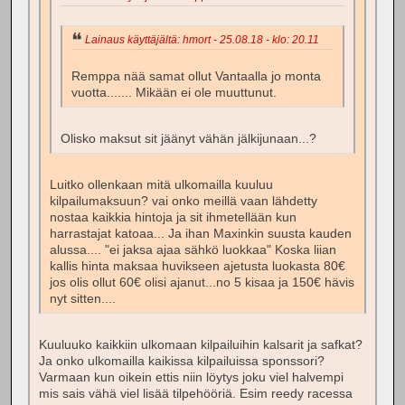
Lainaus käyttäjältä: hmort - 25.08.18 - klo: 20.11
Remppa nää samat ollut Vantaalla jo monta
vuotta....... Mikään ei ole muuttunut.
Olisko maksut sit jäänyt vähän jälkijunaan...?
Luitko ollenkaan mitä ulkomailla kuuluu
kilpailumaksuun? vai onko meillä vaan lähdetty
nostaa kaikkia hintoja ja sit ihmetellään kun
harrastajat katoaa... Ja ihan Maxinkin suusta kauden
alussa.... "ei jaksa ajaa sähkö luokkaa" Koska liian
kallis hinta maksaa huvikseen ajetusta luokasta 80€
jos olis ollut 60€ olisi ajanut...no 5 kisaa ja 150€ hävis
nyt sitten....
Kuuluuko kaikkiin ulkomaan kilpailuihin kalsarit ja safkat?
Ja onko ulkomailla kaikissa kilpailuissa sponssori?
Varmaan kun oikein ettis niin löytys joku viel halvempi
mis sais vähä viel lisää tilpehööriä. Esim reedy racessa