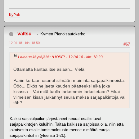
KyPak
_valtsu_
Kymen Pienoisautokerho
12.04.18 - klo: 18.50
#67
Lainaus käyttäjältä: *HOKE* - 12.04.18 - klo: 18.33
Ottamatta kantaa itse asiaan... Vielä.
Pariin kertaan osunut silmään maininta sarjapalkinnoista.
Ööö... Eikös ne jaeta kauden päätteeksi eikä joka
kisassa... Vai mitä tuolla tarkemmin tarkoitetaan? Eikai
viimeisen kisan järkännyt seura maksa sarjapalkintoja vai
täh?
Kaikki sarjakilpailun järjestäneet seurat osallistuvat
sarjapalkintojen kuluihin. Taitaa kaikissa sarjoissa olla, niin että
jokaisesta osallistumismaksusta menee x määrä euroja
sarjapalkintoihin (yleensä 1-2€).