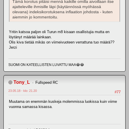
Tämä korotus pitäisi mennä kaikille omilla aivoillaan itse
ajatteleville ihmisille läpi (käytännössä myöhässä
olevana) indeksikorotuksena inflaation johdosta - kuten
aiemmin jo kommentoitu.
Yritin katsoa paljon oli Turun m8 kisaan osallistujia mutta en
löytänyt määrää lainkaan.
Olis kiva tietää mikäs on viimeivuoteen verrattuna tuo määrä??
Jerzi
SUOMI ON KATEELLISTEN LUVATTU MAA😂😂
Tony_L
Fullspeed RC
23.05.18 - klo: 21.20
#77
Muutama on enemmän kuskeja molemmissa luokissa kuin viime
vuonna samassa kisassa.