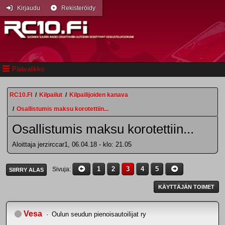
Kirjaudu
Rekisteröidy
Päävalikko
RC10.FI
/
Kilpailut
/
Kilpailijoiden kanava
/
Osallistumis maksu korotettiin...
Osallistumis maksu korotettiin...
Aloittaja jerzirccar1, 06.04.18 - klo: 21.05
1
2
3
4
5
Sivuja
SIIRRY ALAS
KÄYTTÄJÄN TOIMET
Vesa
Oulun seudun pienoisautoilijat ry