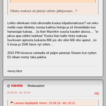
Olisko maksut sit jäänyt vähän jälkijunaan...?
Luitko ollenkaan mitä ulkomailla kuuluu kilpailumaksuun? vai onko
meillä vaan lähdetty nostaa kaikkia hintoja ja sit ihmetellään kun
harrastajat katoaa... Ja ihan Maxinkin suusta kauden alussa.... "ei
jaksa ajaa sähkö luokkaa" Koska liian kallis hinta maksaa
huvikseen ajetusta luokasta 80€ jos olis ollut 60€ olisi ajanut...no
5 kisaa ja 150€ hävis nyt sitten....
2015 PM kisoissa vantaalla oli paljon parempi Stream kun nytten.
Eli ollaan menty taka pakkia
-Henry Mort
niemis
Moderaattori
25.08.18 - klo: 20.44
#86
Lainaus käyttäjältä: hmort - 25.08.18 - klo: 20.21