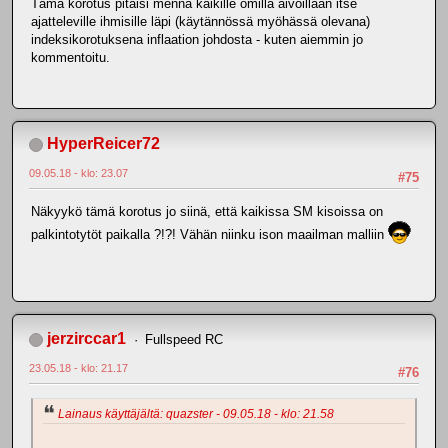
Tämä korotus pitäisi mennä kaikille omilla aivoillaan itse
ajatteleville ihmisille läpi (käytännössä myöhässä olevana)
indeksikorotuksena inflaation johdosta - kuten aiemmin jo
kommentoitu.
HyperReicer72
09.05.18 - klo: 23.07
#75
Näkyykö tämä korotus jo siinä, että kaikissa SM kisoissa on
palkintotytöt paikalla ?!?! Vähän niinku ison maailman malliin
jerzirccar1
Fullspeed RC
23.05.18 - klo: 21.17
#76
Lainaus käyttäjältä: quazster - 09.05.18 - klo: 21.58