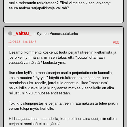
tuolla tarkemmin tarkoitetaan? Eikai viimeisen kisan järkännyt
seura maksa sarjapalkintoja vai täh?
_valtsu_
Kymen Pienoisautokerho
12.04.18 - klo: 18.47
#66
Useampi kommentti koskenut tuota perjantaitreenin kieltämistä ja
jos oikein ymmärsin, niin sen takia, että "joutuu" ottamaan
vapaapäivän töistä / koulusta yms.
Itse olen kylläkin maastosarjan osalta perjantaitreenin kannalla,
koska muuten "täytyisi" käydä etukäteen tekemässä erillinen
treenireissu ko. radalle, jottei tule annettua liikaa "tasoitusta"
paikallisille kuskeille ja kun yleensä matkaa kisapaikalle on aika
reilusti, niin kulut nuosee entisestään.
Toki kilpailunjärjestäjille perjantaitreenin ratamaksuista tulee jonkin
verran tuloja myös kerholle.
FTT-sarjassa taas sisäradoilla, kun profiili on aina uusi, niin silloin
perjantaitreenissä ei olisi järkeä.