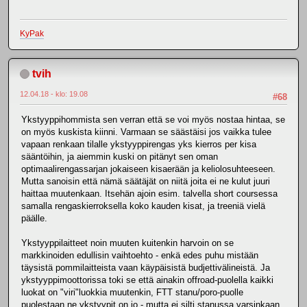
KyPak
tvih
12.04.18 - klo: 19.08
#68
Ykstyyppihommista sen verran että se voi myös nostaa hintaa, se
on myös kuskista kiinni. Varmaan se säästäisi jos vaikka tulee
vapaan renkaan tilalle ykstyyppirengas yks kierros per kisa
sääntöihin, ja aiemmin kuski on pitänyt sen oman
optimaalirengassarjan jokaiseen kisaerään ja keliolosuhteeseen.
Mutta sanoisin että nämä säätäjät on niitä joita ei ne kulut juuri
haittaa muutenkaan. Itsehän ajoin esim. talvella short coursessa
samalla rengaskierroksella koko kauden kisat, ja treeniä vielä
päälle.
Ykstyyppilaitteet noin muuten kuitenkin harvoin on se
markkinoiden edullisin vaihtoehto - enkä edes puhu mistään
täysistä pommilaitteista vaan käypäisistä budjettivälineistä. Ja
ykstyyppimoottorissa toki se että ainakin offroad-puolella kaikki
luokat on "viri"luokkia muutenkin, FTT stanu/poro-puolle
puolestaan ne ykstyypit on jo - mutta ei silti stanussa varsinkaan