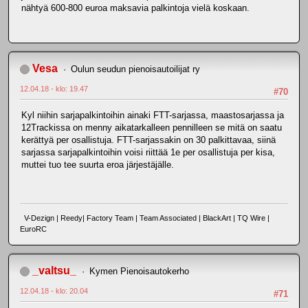
nähtyä 600-800 euroa maksavia palkintoja vielä koskaan.
Vesa
Oulun seudun pienoisautoilijat ry
12.04.18 - klo: 19.47
#70
Kyl niihin sarjapalkintoihin ainaki FTT-sarjassa, maastosarjassa ja
12Trackissa on menny aikatarkalleen pennilleen se mitä on saatu
kerättyä per osallistuja. FTT-sarjassakin on 30 palkittavaa, siinä
sarjassa sarjapalkintoihin voisi riittää 1e per osallistuja per kisa,
muttei tuo tee suurta eroa järjestäjälle.
V-Dezign | Reedy| Factory Team | Team Associated | BlackArt | TQ Wire |
EuroRC
_valtsu_
Kymen Pienoisautokerho
12.04.18 - klo: 20.04
#71