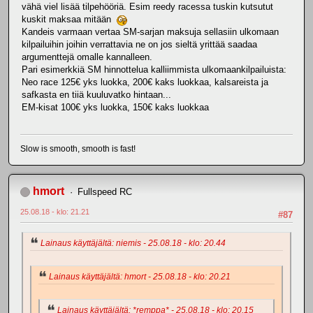
vähä viel lisää tilpehööriä. Esim reedy racessa tuskin kutsutut
kuskit maksaa mitään
Kandeis varmaan vertaa SM-sarjan maksuja sellasiin ulkomaan
kilpailuihin joihin verrattavia ne on jos sieltä yrittää saadaa
argumenttejä omalle kannalleen.
Pari esimerkkiä SM hinnottelua kalliimmista ulkomaankilpailuista:
Neo race 125€ yks luokka, 200€ kaks luokkaa, kalsareista ja
safkasta en tiiä kuuluvatko hintaan...
EM-kisat 100€ yks luokka, 150€ kaks luokkaa
Slow is smooth, smooth is fast!
hmort
Fullspeed RC
25.08.18 - klo: 21.21
#87
Lainaus käyttäjältä: niemis - 25.08.18 - klo: 20.44
Lainaus käyttäjältä: hmort - 25.08.18 - klo: 20.21
Lainaus käyttäjältä: *remppa* - 25.08.18 - klo: 20.15