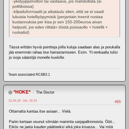
-ykstyyppimottori tai vastaava, jos mahdollista (ei
polttiksissa)
-kilpailuformaatti ja aikataulu siten, että se ei vaadi
lukuisia hotelliyöpymisiä (perjantain treenit nostaa
kustannuksia per kisa jo sen 150-200euroa aivan
helposti, jos edes riittää= töistä poissaollo + hotellit +
ruokailut)
Tässä erittäin hyviä pointteja joilla kuluja saadaan alas ja porukalla
jää enemmän rahaa itse harrastamiseen. Esim. Yt-renkaalla tulisi
jo isoja säästöjä monelle kuskille.
Team associated RC8B3.1
*HOKE*
The Doctor
12.04.18 - klo: 18.33
#65
Ottamatta kantaa itse asiaan... Vielä.
Pariin kertaan osunut silmään maininta sarjapalkinnoista. Ööö...
Eikös ne jaeta kauden päätteeksi eikä joka kisassa... Vai mitä