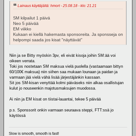
Lainaus käyttäjältä: hmort - 25.08.18 - klo: 21.21
SM kilpailut 1 päivä
Neo 5 päivää
EM viikko
Kukaan ei kiellä hakemasta sponsoreita. Ja sponsseja on
helpompi saada jos kisat "näyttävät"
Niin ja se Bitty myöskin 3pv, eli eivät kisoja joihin SM:ää voi
oikeen verrata.
Toki jos nostetaan SM maksua vielä puolella (vastaamaan bittyn
60/100€ maksua) niin siihen saa mukaan lounaan ja paidan ja
varmaan jää vielä vähä lisää järjestäjänkin kassaan.
Sit jos SM-kisan venyttää kolmi päiväseks niin alkaa osallistujan
kulut jo nouseenkin majotusmaksujen muodossa.
Ai niin ja EM kisat on tiistai-lauantai, tekee 5 päivää
p.s. Sponssorit onkin varmaan seuraava steppi, FTT:ssä jo
käytössä
Slow is smooth, smooth is fast!