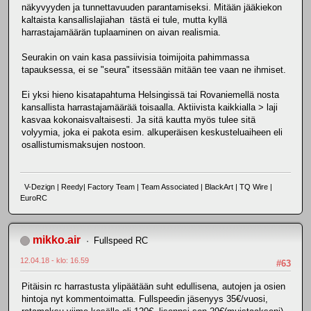
näkyvyyden ja tunnettavuuden parantamiseksi. Mitään jääkiekon
kaltaista kansallislajiahan tästä ei tule, mutta kyllä
harrastajamäärän tuplaaminen on aivan realismia.
Seurakin on vain kasa passiivisia toimijoita pahimmassa
tapauksessa, ei se "seura" itsessään mitään tee vaan ne ihmiset.
Ei yksi hieno kisatapahtuma Helsingissä tai Rovaniemellä nosta
kansallista harrastajamäärää toisaalla. Aktiivista kaikkialla > laji
kasvaa kokonaisvaltaisesti. Ja sitä kautta myös tulee sitä
volyymia, joka ei pakota esim. alkuperäisen keskusteluaiheen eli
osallistumismaksujen nostoon.
V-Dezign | Reedy| Factory Team | Team Associated | BlackArt | TQ Wire |
EuroRC
mikko.air
Fullspeed RC
12.04.18 - klo: 16.59
#63
Pitäisin rc harrastusta ylipäätään suht edullisena, autojen ja osien
hintoja nyt kommentoimatta. Fullspeedin jäsenyys 35€/vuosi,