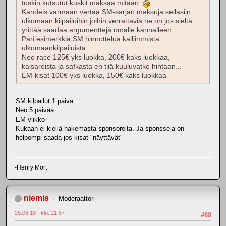
tuskin kutsutut kuskit maksaa mitään
Kandeis varmaan vertaa SM-sarjan maksuja sellasiin
ulkomaan kilpailuihin joihin verrattavia ne on jos sieltä
yrittää saadaa argumenttejä omalle kannalleen.
Pari esimerkkiä SM hinnottelua kalliimmista
ulkomaankilpailuista:
Neo race 125€ yks luokka, 200€ kaks luokkaa,
kalsareista ja safkasta en tiiä kuuluvatko hintaan...
EM-kisat 100€ yks luokka, 150€ kaks luokkaa
SM kilpailut 1 päivä
Neo 5 päivää
EM viikko
Kukaan ei kiellä hakemasta sponsoreita. Ja sponsseja on
helpompi saada jos kisat "näyttävät"
-Henry Mort
niemis
Moderaattori
25.08.18 - klo: 21.57
#88