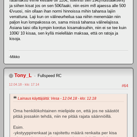
ratamaksu viime kesälle oli 120€, lisennsi sen 29€(muistaakseni)
ja siihen kisat jos on sen 50€/laaki, niin esim m8 ajaessa alle 500
€/vuosi, niin ollaan ihan normi hinnoissa mihin tahansa lajiin
verrattuna. Laji kun on välineurheilua saa niihin menemään niin
paljon kun lompakossa on, sama missä tahansa välinelajissa.
Asiana taisi olla kympin korotus kisamaksuihin, niin ei se tee kuin
100€/ 10 kisaa, sen kyllä mielellään maksaa, että on ratoja ja
kisoja.
-Mikko
Tony_L
Fullspeed RC
12.04.18 - klo: 17.14
#64
Lainaus käyttäjältä: Vesa - 12.04.18 - klo: 12.18
Oma henkilökohtainen mielipide on, että jos ne säästöt
pitää jossakin tehdä, niin ne pitää rajata säännöillä.
Esim.
-ykstyyppirenkaat ja rajoitettu määrä renkaita per kisa