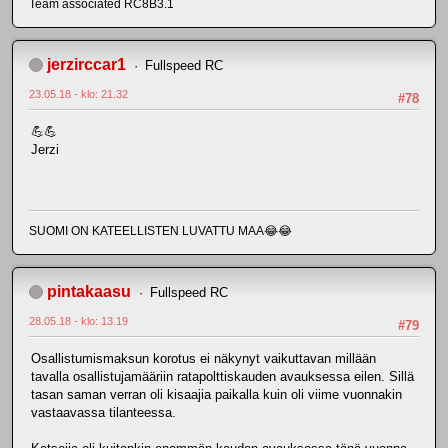
Team associated RC8B3.1
jerzirccar1
Fullspeed RC
23.05.18 - klo: 21.32
#78
💪💪
Jerzi
SUOMI ON KATEELLISTEN LUVATTU MAA😂😂
pintakaasu
Fullspeed RC
28.05.18 - klo: 13.19
#79
Osallistumismaksun korotus ei näkynyt vaikuttavan millään
tavalla osallistujamääriin ratapolttiskauden avauksessa eilen. Sillä
tasan saman verran oli kisaajia paikalla kuin oli viime vuonnakin
vastaavassa tilanteessa.