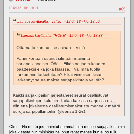
12.04.18 - klo: 19.21
#69
Lainaus käyttäjältä: _valtsu_ - 12.04.18 - klo: 18.50
Lainaus käyttäjältä: *HOKE* - 12.04.18 - klo: 18.33
Ottamatta kantaa itse asiaan... Vielä.
Pariin kertaan osunut silmään maininta
sarjapalkinnoista. Ööö... Eikös ne jaeta kauden
päätteeksi eikä joka kisassa... Vai mitä tuolla
tarkemmin tarkoitetaan? Eikai viimeisen kisan
järkännyt seura maksa sarjapalkintoja vai täh?
Kaikki sarjakilpailun järjestäneet seurat osallistuvat
sarjapalkintojen kuluihin. Taitaa kaikissa sarjoissa olla,
niin että jokaisesta osallistumismaksusta menee x määrä
euroja sarjapalkintoihin (yleensä 1-2€).
Okei... No mutta jos mainitut summat joita menee sarjapalkintoihin
joka kisasta niin mihinkäs ne loput rahat menee kun ei oo tullu