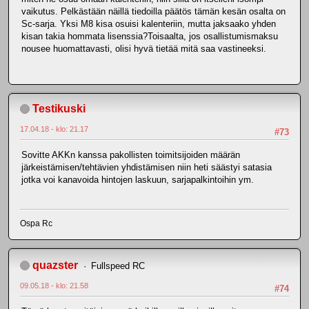
vaikutus. Pelkästään näillä tiedoilla päätös tämän kesän osalta on
Sc-sarja. Yksi M8 kisa osuisi kalenteriin, mutta jaksaako yhden
kisan takia hommata lisenssia?Toisaalta, jos osallistumismaksu
nousee huomattavasti, olisi hyvä tietää mitä saa vastineeksi.
Testikuski
17.04.18 - klo: 21.17
#73
Sovitte AKKn kanssa pakollisten toimitsijoiden määrän
järkeistämisen/tehtävien yhdistämisen niin heti säästyi satasia
jotka voi kanavoida hintojen laskuun, sarjapalkintoihin ym.
Ospa Rc
quazster
Fullspeed RC
09.05.18 - klo: 21.58
#74