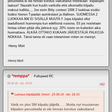
perusteella ei ole hinnan korotus vaikuttanut mitenkään "kilpailujen
laatuun" Nauratti kun kuulin varikolla että ulkomailla kilpailu
maksut kalliita,,,, Joo esim Bitty contest 100€ 2 luokkaa sisälsi
lisäksi hienon T-paidan aurinkolasit ja illallisen. SUOMESSA 2
LUOKKAA 80€ EI SISÄLLÄ MUUTA !! Jopa kilpailut ollut
laadullisesti huonompia kun edellisinä vuosina. Eli jos nostetaan
hintaa siihen pitää olla järkevä syy. 20% nosto on kuitenkin aika
huomattava. ÄLKÄÄ OTTAKO KUKAAN JÄRJESTÄJÄ PALKOJA
NOKKAA. Tämä tarina oli vaan toteaminen miten on mennyt.
-Henry Mört
-Henry Mort
*remppa*
Fullspeed RC
25.08.18 - klo: 18.53
#82
Lainaus käyttäjältä: hmort - 25.08.18 - klo: 18.33
Vielä on yksi SM kilpailu jäljellä...... Mutta nyt muutaman
kilpailun perusteella ei ole hinnan korotus vaikuttanut