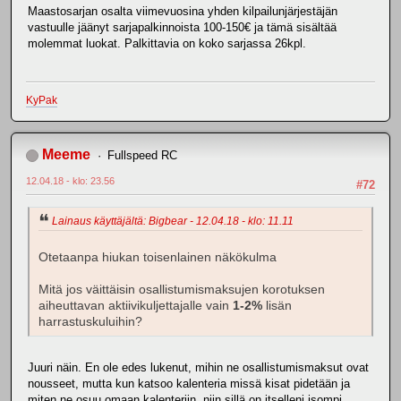
Maastosarjan osalta viimevuosina yhden kilpailunjärjestäjän
vastuulle jäänyt sarjapalkinnoista 100-150€ ja tämä sisältää
molemmat luokat. Palkittavia on koko sarjassa 26kpl.
KyPak
Meeme
Fullspeed RC
12.04.18 - klo: 23.56
#72
Lainaus käyttäjältä: Bigbear - 12.04.18 - klo: 11.11
Otetaanpa hiukan toisenlainen näkökulma
Mitä jos väittäisin osallistumismaksujen korotuksen
aiheuttavan aktiivikuljettajalle vain
1-2%
lisän
harrastuskuluihin?
Juuri näin. En ole edes lukenut, mihin ne osallistumismaksut ovat
nousseet, mutta kun katsoo kalenteria missä kisat pidetään ja
miten ne osuu omaan kalenteriin, niin sillä on itselleni isompi