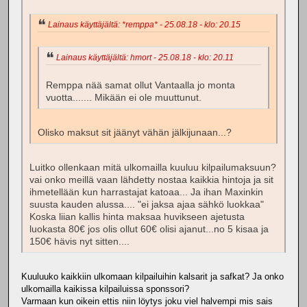
Lainaus käyttäjältä: *remppa* - 25.08.18 - klo: 20.15
Lainaus käyttäjältä: hmort - 25.08.18 - klo: 20.11
Remppa nää samat ollut Vantaalla jo monta
vuotta....... Mikään ei ole muuttunut.
Olisko maksut sit jäänyt vähän jälkijunaan...?
Luitko ollenkaan mitä ulkomailla kuuluu kilpailumaksuun?
vai onko meillä vaan lähdetty nostaa kaikkia hintoja ja sit
ihmetellään kun harrastajat katoaa... Ja ihan Maxinkin
suusta kauden alussa.... "ei jaksa ajaa sähkö luokkaa"
Koska liian kallis hinta maksaa huvikseen ajetusta
luokasta 80€ jos olis ollut 60€ olisi ajanut...no 5 kisaa ja
150€ hävis nyt sitten....
Kuuluuko kaikkiin ulkomaan kilpailuihin kalsarit ja safkat? Ja onko
ulkomailla kaikissa kilpailuissa sponssori?
Varmaan kun oikein ettis niin löytys joku viel halvempi mis sais