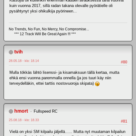
Katsojia oli kuitenkin enemmän kauden avauksessa tänä vuonna
kuin vuonna 2017, sillä radan takana olevalle pyörätielle oli
pysähtynyt yksi ohikulkija pyörineen...
No Trends, No Fun, No Mercy, No Compromise...
*** 12 Track Will Be Great Again !!! ***
tvih
28.05.18 - klo: 18.14
#80
Mulla tökkäs lähtö lisenssi- ja kisamaksuun tällä kertaa, mutta
ehkä ensi vuonna paremmalla onnella (ja jos tuuri käy niin
terveydelläkin, ettei tarttis nostovuoroja skipata)
hmort
Fullspeed RC
25.08.18 - klo: 18.33
#81
Vielä on yksi SM kilpailu jäljellä...... Mutta nyt muutaman kilpailun