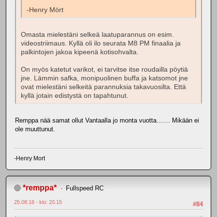
-Henry Mört
Omasta mielestäni selkeä laatuparannus on esim.
videostriimaus. Kyllä oli ilo seurata M8 PM finaalia ja
palkintojen jakoa kipeenä kotisohvalta.
On myös katetut varikot, ei tarvitse itse roudailla pöytiä
jne. Lämmin safka, monipuolinen buffa ja katsomot jne
ovat mielestäni selkeitä parannuksia takavuosilta. Että
kyllä jotain edistystä on tapahtunut.
Remppa nää samat ollut Vantaalla jo monta vuotta....... Mikään ei
ole muuttunut.
-Henry Mort
*remppa*
Fullspeed RC
25.08.18 - klo: 20.15
#84