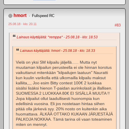
hmort
Fullspeed RC
25.08.18 - klo: 20.11
#83
Lainaus käyttäjältä: *remppa* - 25.08.18 - klo: 18.53
Lainaus käyttäjältä: hmort - 25.08.18 - klo: 18.33
Vielä on yksi SM kilpailu jäljellä...... Mutta nyt
muutaman kilpailun perusteella ei ole hinnan korotus
vaikuttanut mitenkään "kilpailujen laatuun" Nauratti
kun kuulin varikolla että ulkomailla kilpailu maksut
kalliita,,,, Joo esim Bitty contest 100€ 2 luokkaa
sisälsi lisäksi hienon T-paidan aurinkolasit ja illallisen.
SUOMESSA 2 LUOKKAA 80€ EI SISÄLLÄ MUUTA !!
Jopa kilpailut ollut laadullisesti huonompia kun
edellisinä vuosina. Eli jos nostetaan hintaa siihen
pitää olla järkevä syy. 20% nosto on kuitenkin aika
huomattava. ÄLKÄÄ OTTAKO KUKAAN JÄRJESTÄJÄ
PALKOJA NOKKAA. Tämä tarina oli vaan toteaminen
miten on mennyt.