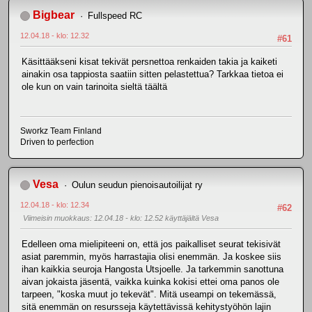
Bigbear
Fullspeed RC
12.04.18 - klo: 12.32
#61
Käsittääkseni kisat tekivät persnettoa renkaiden takia ja kaiketi
ainakin osa tappiosta saatiin sitten pelastettua? Tarkkaa tietoa ei
ole kun on vain tarinoita sieltä täältä
Sworkz Team Finland
Driven to perfection
Vesa
Oulun seudun pienoisautoilijat ry
12.04.18 - klo: 12.34
#62
Viimeisin muokkaus
: 12.04.18 - klo: 12.52 käyttäjältä Vesa
Edelleen oma mielipiteeni on, että jos paikalliset seurat tekisivät
asiat paremmin, myös harrastajia olisi enemmän. Ja koskee siis
ihan kaikkia seuroja Hangosta Utsjoelle. Ja tarkemmin sanottuna
aivan jokaista jäsentä, vaikka kuinka kokisi ettei oma panos ole
tarpeen, "koska muut jo tekevät". Mitä useampi on tekemässä,
sitä enemmän on resursseja käytettävissä kehitystyöhön lajin