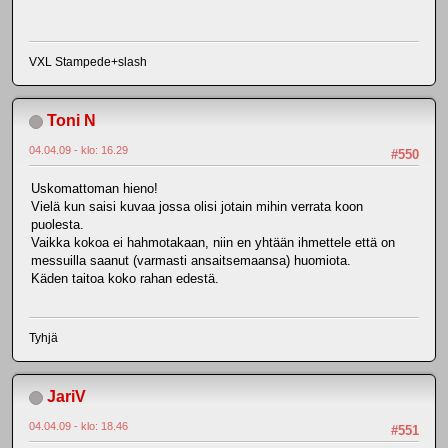
VXL Stampede+slash
Toni N
04.04.09 - klo: 16.29
#550
Uskomattoman hieno!
Vielä kun saisi kuvaa jossa olisi jotain mihin verrata koon
puolesta.
Vaikka kokoa ei hahmotakaan, niin en yhtään ihmettele että on
messuilla saanut (varmasti ansaitsemaansa) huomiota.
Käden taitoa koko rahan edestä.
Tyhjä
JariV
04.04.09 - klo: 18.46
#551