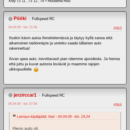
Xray T3´11 , T3´12 , T4 + muutama muu
Pööki
Fullspeed RC
04.04.09 - klo: 21.46
#563
Itsekin kävin autoa ihmettelemässä ja täytyy kyllä sanoa että
aikamoinen taidonnäyte ja uroteko saada tällainen auto
rakennettua!
Aivan upea auto, toivottavasti pian näemme ajovideota. Ja hienoa
että juttu ja kuvat autosta leviävät jo maamme rajojen
ulkkopuollelle
jerzirccar1
Fullspeed RC
05.04.09 - klo: 07.56
#564
Lainaus käyttäjältä: Nair - 04.04.09 - klo: 19.24
Hieno auto oli.