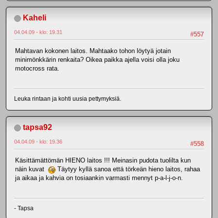
Kaheli
04.04.09 - klo: 19.31
#557
Mahtavan kokonen laitos. Mahtaako tohon löytyä jotain
minimönkkärin renkaita? Oikea paikka ajella voisi olla joku
motocross rata.
Leuka rintaan ja kohti uusia pettymyksiä.
tapsa92
04.04.09 - klo: 19.36
#558
Käsittämättömän HIENO laitos !!! Meinasin pudota tuolilta kun
näin kuvat
Täytyy kyllä sanoa että törkeän hieno laitos, rahaa
ja aikaa ja kahvia on tosiaankin varmasti mennyt p-a-l-j-o-n.
- Tapsa