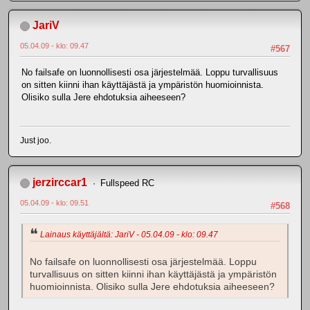
JariV
05.04.09 - klo: 09.47
#567
No failsafe on luonnollisesti osa järjestelmää. Loppu turvallisuus
on sitten kiinni ihan käyttäjästä ja ympäristön huomioinnista.
Olisiko sulla Jere ehdotuksia aiheeseen?
Just joo.
jerzirccar1
Fullspeed RC
05.04.09 - klo: 09.51
#568
Lainaus käyttäjältä: JariV - 05.04.09 - klo: 09.47
No failsafe on luonnollisesti osa järjestelmää. Loppu
turvallisuus on sitten kiinni ihan käyttäjästä ja ympäristön
huomioinnista. Olisiko sulla Jere ehdotuksia aiheeseen?