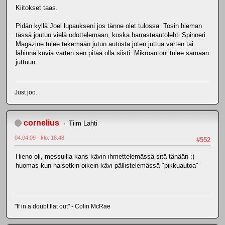
Kiitokset taas.
Pidän kyllä Joel lupaukseni jos tänne olet tulossa. Tosin hieman
tässä joutuu vielä odottelemaan, koska harrasteautolehti Spinneri
Magazine tulee tekemään jutun autosta joten juttua varten tai
lähinnä kuvia varten sen pitää olla siisti. Mikroautoni tulee samaan
juttuun.
Just joo.
cornelius
Tiim Lahti
04.04.09 - klo: 18.48
#552
Hieno oli, messuilla kans kävin ihmettelemässä sitä tänään :)
huomas kun naisetkin oikein kävi pällistelemässä "pikkuautoa"
"If in a doubt flat out" - Colin McRae