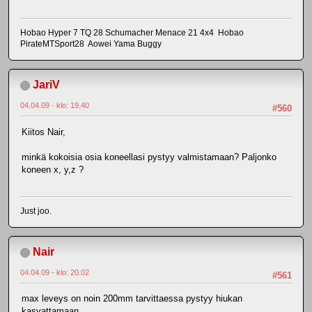
Hobao Hyper 7 TQ 28 Schumacher Menace 21 4x4 Hobao
PirateMTSport28 Aowei Yama Buggy
JariV
04.04.09 - klo: 19.40
#560
Kiitos Nair,
minkä kokoisia osia koneellasi pystyy valmistamaan? Paljonko
koneen x, y,z ?
Just joo.
Nair
04.04.09 - klo: 20.02
#561
max leveys on noin 200mm tarvittaessa pystyy hiukan
kasvattamaan