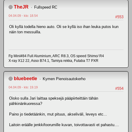
TheJR
Fullspeed RC
04.04.09 - klo: 18.54
#553
Oli kyllä todella hieno auto. Oli se kyllä iso ihan leuka putos kun
näin ton messuilla.
Fg Mini#84 Full Aluminium, ARC R8.3, OS speed Shimo/ R4
X-ray X12 22, Asso B74.1, Tamiya rekka, Futaba T7 PXR
bluebeetle
Kymen Pienoisautokerho
04.04.09 - klo: 19.19
#554
Oisko sulla Jari laittaa speksejä pääpiirteittäin tähän
pähkinänkuoressa?
Paino jo tiedetäänkin, mut pituus, akseliväli, leveys etc...
Laitoin eräälle jenkkifoorumille kuvan, toivottavasti et pahastu....