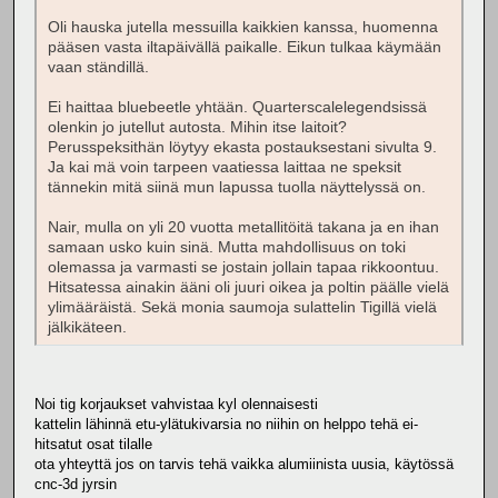
Oli hauska jutella messuilla kaikkien kanssa, huomenna
pääsen vasta iltapäivällä paikalle. Eikun tulkaa käymään
vaan ständillä.
Ei haittaa bluebeetle yhtään. Quarterscalelegendsissä
olenkin jo jutellut autosta. Mihin itse laitoit?
Perusspeksithän löytyy ekasta postauksestani sivulta 9.
Ja kai mä voin tarpeen vaatiessa laittaa ne speksit
tännekin mitä siinä mun lapussa tuolla näyttelyssä on.
Nair, mulla on yli 20 vuotta metallitöitä takana ja en ihan
samaan usko kuin sinä. Mutta mahdollisuus on toki
olemassa ja varmasti se jostain jollain tapaa rikkoontuu.
Hitsatessa ainakin ääni oli juuri oikea ja poltin päälle vielä
ylimääräistä. Sekä monia saumoja sulattelin Tigillä vielä
jälkikäteen.
Noi tig korjaukset vahvistaa kyl olennaisesti
kattelin lähinnä etu-ylätukivarsia no niihin on helppo tehä ei-
hitsatut osat tilalle
ota yhteyttä jos on tarvis tehä vaikka alumiinista uusia, käytössä
cnc-3d jyrsin