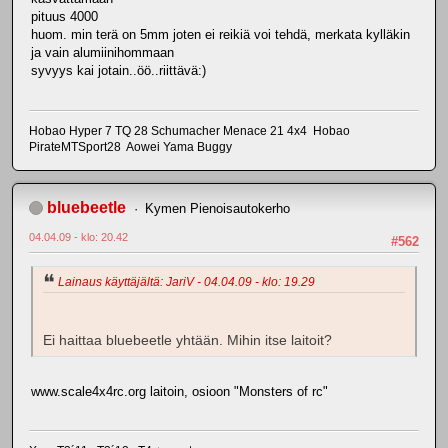
pituus 4000
huom. min terä on 5mm joten ei reikiä voi tehdä, merkata kylläkin
ja vain alumiinihommaan
syvyys kai jotain..öö..riittävä:)
Hobao Hyper 7 TQ 28 Schumacher Menace 21 4x4 Hobao
PirateMTSport28 Aowei Yama Buggy
bluebeetle
Kymen Pienoisautokerho
04.04.09 - klo: 20.42
#562
Lainaus käyttäjältä: JariV - 04.04.09 - klo: 19.29
Ei haittaa bluebeetle yhtään. Mihin itse laitoit?
www.scale4x4rc.org laitoin, osioon "Monsters of rc"