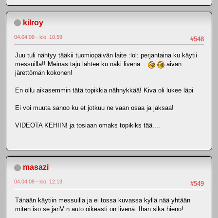
kilroy
04.04.09 - klo: 10.59
#548
Juu tuli nähtyy tääkii tuomiopäivän laite :lol: perjantaina ku käytii
messuilla!! Meinas taju lähtee ku näki livenä...
aivan
järettömän kokonen!
En ollu aikasemmin tätä topikkia nähnykkää! Kiva oli lukee läpi
Ei voi muuta sanoo ku et jotkuu ne vaan osaa ja jaksaa!
VIDEOTA KEHIIN! ja tosiaan omaks topikiks tää....
masazi
04.04.09 - klo: 12.13
#549
Tänään käytiin messuilla ja ei tossa kuvassa kyllä nää yhtään
miten iso se jariV:n auto oikeasti on livenä. Ihan sika hieno!