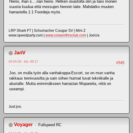
Hieno, ihan s....nan hieno. Hetken osastolla olin ja taisi monen
suusta kuulua että messujen hienoin laite. Mahdatko muuten
harrastella 1:1 Foordeja myös.
LRP Shark FT | Schumacher Cougar SV | Mini Z
www.speedparty.com |
www.cosworthrsclub.com
| JoeUa
JariV
04.04.09 - klo: 08.17
#545
Joo, on mulla työn alla vanhakoppa-Escort, se on mun vanha
rakkaus teinivuosilta ja sain siihen huimat luvat tekniikalle ja
alustalle. Mutta enimmäkseen harrastan Mopareita, niitä on
useampi.
Just joo.
Voyager
Fullspeed RC