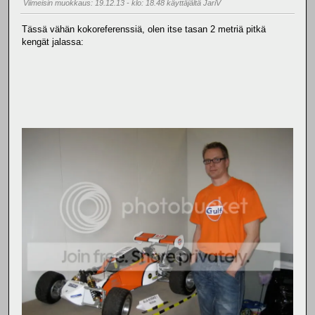
Viimeisin muokkaus
: 19.12.13 - klo: 18.48 käyttäjältä JariV
Tässä vähän kokoreferenssiä, olen itse tasan 2 metriä pitkä
kengät jalassa: