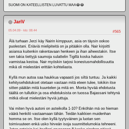
SUOMI ON KATEELLISTEN LUVATTU MAA😂😂
JariV
05.04.09 - klo: 08.44
#565
Älä turhaan Jerzi käy Nairin kimppuun, asia on täysin ookoo
puolestani. Eriäviä mielipiteitä on ja pitääkin olla. Nair kirjoitti
asiansa kuitenkin rakentavaan henkeen ja ihan aiheestakin. Itse
sen takia tiettyjä saumoja sulattelin Tigillä koska halusin
varmistaa kestoa. Nair myöskin tarjosi konestusmahdollisuutta
mikä oli mielestäni erittäin kohteliasta.
Kyllä mun autoa saa haukkua vapaasti jos siltä tuntuu. Ja kaikki
kehitysehdotukset otetaan vastaan mitä eteen tulee, tokikin itse
sitten päätän mitä kuuntelen ja mitä en. Monta hyvää ehdotusta
täältä on tullutkin ja osa ehdotuksista on tuossa Bajassani tehtynä
mitkä olivat mielestäni hyviä juttuja.
Vai miten hyvä autoni on asteikolla 1-10? Enköhän mä oo hieman
väärä henkilö vastaamaan tähän. Teidän kaikkien muidenhan
homma se on. Itse olen kyllä tyytyväinen ja luotan sen
toimivuuteen enkä usko hirveän isoja suunnittelumokia tehneeni.