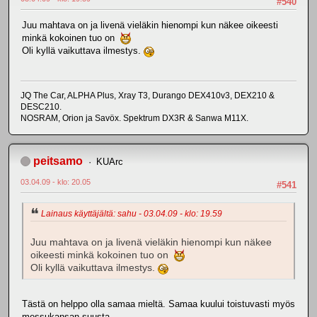
#540
Juu mahtava on ja livenä vieläkin hienompi kun näkee oikeesti
minkä kokoinen tuo on
Oli kyllä vaikuttava ilmestys.
JQ The Car, ALPHA Plus, Xray T3, Durango DEX410v3, DEX210 &
DESC210.
NOSRAM, Orion ja Savöx. Spektrum DX3R & Sanwa M11X.
peitsamo
KUArc
03.04.09 - klo: 20.05
#541
Lainaus käyttäjältä: sahu - 03.04.09 - klo: 19.59
Juu mahtava on ja livenä vieläkin hienompi kun näkee
oikeesti minkä kokoinen tuo on
Oli kyllä vaikuttava ilmestys.
Tästä on helppo olla samaa mieltä. Samaa kuului toistuvasti myös
messukansan suusta.