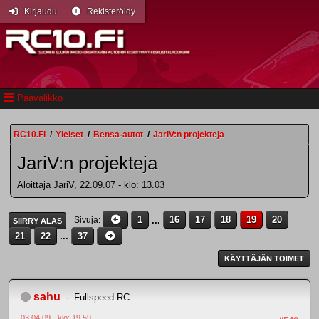
Kirjaudu
Rekisteröidy
Päävalikko
RC10.FI
/
Yleiset
/
Bensa-autot
/
JariV:n projekteja
JariV:n projekteja
Aloittaja JariV, 22.09.07 - klo: 13.03
1
...
16
17
18
19
20
Sivuja
SIIRRY ALAS
21
22
...
37
KÄYTTÄJÄN TOIMET
sahu
Fullspeed RC
03.04.09 - klo: 19.59