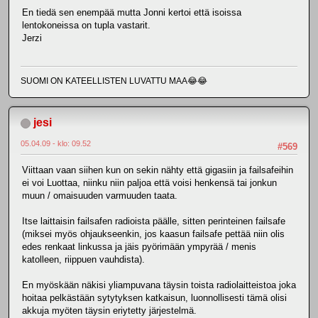
En tiedä sen enempää mutta Jonni kertoi että isoissa
lentokoneissa on tupla vastarit.
Jerzi
SUOMI ON KATEELLISTEN LUVATTU MAA😂😂
jesi
05.04.09 - klo: 09.52
#569
Viittaan vaan siihen kun on sekin nähty että gigasiin ja failsafeihin
ei voi Luottaa, niinku niin paljoa että voisi henkensä tai jonkun
muun / omaisuuden varmuuden taata.
Itse laittaisin failsafen radioista päälle, sitten perinteinen failsafe
(miksei myös ohjaukseenkin, jos kaasun failsafe pettää niin olis
edes renkaat linkussa ja jäis pyörimään ympyrää / menis
katolleen, riippuen vauhdista).
En myöskään näkisi yliampuvana täysin toista radiolaitteistoa joka
hoitaa pelkästään sytytyksen katkaisun, luonnollisesti tämä olisi
akkuja myöten täysin eriytetty järjestelmä.