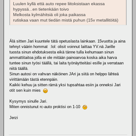
Luulen kyllä että auto repee liitoksistaan ekassa
hypyssä...en tietenkään toivo
Melkosta kylmähitsiä oli joka paikassa
rutiskaa vaan mut tiedän mistä puhun (15v metallitöitä)
Älä sitten Jari kuuntele tätä opetuslasta lainkaan. 15vuotta ja aina
tehnyt väärin hommat :lol: olisit voinnut laittaa YV.nä Jarille
tuosta sinun ehdotuksesta eikä tänne tulla kehumaan sinun
ammattitaitoa jolla ei ole mitään painoarvoa koska aika harva
tuntee sinun työsi täällä, tai laita työnäytteitäsi esille ja verrataan
niitä täällä.
Sinun autosi on vahvan näköinen JAri ja siitä on helppo lähteä
virittämään tästä etennpäin.
Kaikki kehuu ja sitten rämä yksi tupsahtaa esiin ja onneksi Jari
otit sen kuin mies
Kysymys sinulle Jari.
Miten onnistunut rc-auto proktisi on 1-10
Jerzi