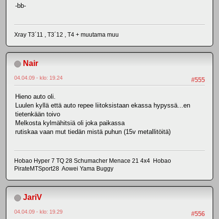
-bb-
Xray T3´11 , T3´12 , T4 + muutama muu
Nair
04.04.09 - klo: 19.24
#555
Hieno auto oli.
Luulen kyllä että auto repee liitoksistaan ekassa hypyssä...en
tietenkään toivo
Melkosta kylmähitsiä oli joka paikassa
rutiskaa vaan mut tiedän mistä puhun (15v metallitöitä)
Hobao Hyper 7 TQ 28 Schumacher Menace 21 4x4 Hobao
PirateMTSport28 Aowei Yama Buggy
JariV
04.04.09 - klo: 19.29
#556