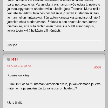
Joten antaisin kai itselleni arvosanan 8 koska ainahan näissä
parannettavaa olisi. Parannuksia olisi jarrut myös edessä, neliveto
ja tasauspyörästöt säädettävillä lukoilla, jopa Torsenit. Mutta noilla
varusteilla ladattu tällainen peli tulisikin jo sitten kustannuksiltaan
jo ihan hullun hintaiseksi. Tän auton kanssa kustannukset oli vielä
jotenkin ehkä siedettävissä. Ehkäpä auton arvostuksesta kertoo
hieman se, että siitä tehtiin eilen messuilla 5000 euron tarjous,
jonka tosin kyllä hylkäsin välittömästi.
Just joo.
jesi
05.04.09 - klo: 09.30
#566
Komee on kärry!
Pikaluin tuossa muutaman viimeisen sivun, ja kaivelemaan jäi että
miten oma ja ympäristön turvallisuus on hoidettu?
/ Jere Siirilä