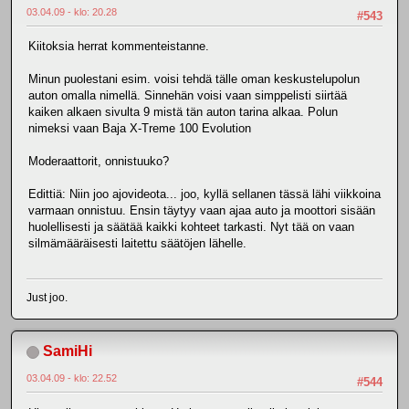
03.04.09 - klo: 20.28
#543
Kiitoksia herrat kommenteistanne.
Minun puolestani esim. voisi tehdä tälle oman keskustelupolun
auton omalla nimellä. Sinnehän voisi vaan simppelisti siirtää
kaiken alkaen sivulta 9 mistä tän auton tarina alkaa. Polun
nimeksi vaan Baja X-Treme 100 Evolution
Moderaattorit, onnistuuko?
Edittiä: Niin joo ajovideota... joo, kyllä sellanen tässä lähi viikkoina
varmaan onnistuu. Ensin täytyy vaan ajaa auto ja moottori sisään
huolellisesti ja säätää kaikki kohteet tarkasti. Nyt tää on vaan
silmämääräisesti laitettu säätöjen lähelle.
Just joo.
SamiHi
03.04.09 - klo: 22.52
#544