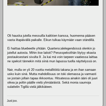
Oli hauska jutella messuilla kaikkien kanssa, huomenna pääsen
vasta iltapäivällä paikalle. Eikun tulkaa käymään vaan ständillä.
Ei haittaa bluebeetle yhtään. Quarterscalelegendsissä olenkin jo
jutellut autosta. Mihin itse laitoit? Perusspeksithän löytyy ekasta
postauksestani sivulta 9. Ja kai mä voin tarpeen vaatiessa laittaa
ne speksit tännekin mitä siinä mun lapussa tuolla näyttelyssä on.
Nair, mulla on yli 20 vuotta metallitöitä takana ja en ihan samaan
usko kuin sinä. Mutta mahdollisuus on toki olemassa ja varmasti
se jostain jollain tapaa rikkoontuu. Hitsatessa ainakin ääni oli juuri
oikea ja poltin päälle vielä ylimääräistä. Sekä monia saumoja
sulattelin Tigillä vielä jälkikäteen.
Just joo.