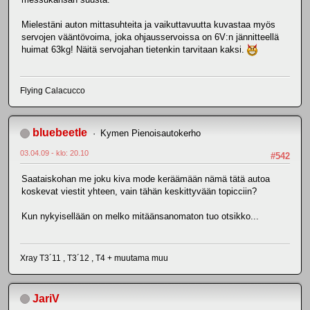
Mielestäni auton mittasuhteita ja vaikuttavuutta kuvastaa myös
servojen vääntövoima, joka ohjausservoissa on 6V:n jännitteellä
huimat 63kg! Näitä servojahan tietenkin tarvitaan kaksi.
Flying Calacucco
bluebeetle
Kymen Pienoisautokerho
03.04.09 - klo: 20.10
#542
Saataiskohan me joku kiva mode keräämään nämä tätä autoa
koskevat viestit yhteen, vain tähän keskittyvään topicciin?
Kun nykyisellään on melko mitäänsanomaton tuo otsikko...
Xray T3´11 , T3´12 , T4 + muutama muu
JariV