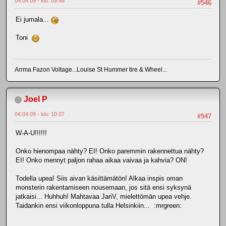
04.04.09 - klo: 09.48
#546
Ei jumala...
Toni
Arrma Fazon Voltage...Louise St Hummer tire & Wheel...
Joel P
04.04.09 - klo: 10.07
#547
W-A-U!!!!!!
Onko hienompaa nähty? EI! Onko paremmin rakennettua nähty?
EI! Onko mennyt paljon rahaa aikaa vaivaa ja kahvia? ON!
Todella upea! Siis aivan käsittämätön! Alkaa inspis oman
monsterin rakentamiseen nousemaan, jos sitä ensi syksynä
jatkaisi... Huhhuh! Mahtavaa JariV, mielettömän upea vehje.
Taidankin ensi viikonloppuna tulla Helsinkiin... :mrgreen: