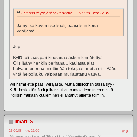
Lainaus käyttäjältä: bluebeetle - 23.09.08 - klo: 17.39
Ja nyt se kaveri itse kuoli, pääsi kuin koira
veräjästä...
Jep...
Kyllä tuli taas pari kirosanaa äsken lennätettyä...
Olis jääny henkiin perhana... kaulasta alas
halvaantuneena miettimään tekojaan mutta ei... Pääs
yhtä helpolla ku vaippaan murjauttanu vauva.
Voi harmi että pääsi veräjästä. Mutta olisikohan tässä syy?
KRP:koska tämä oli julkaissut ampumavideon internetissä.
Poliisin mukaan kuuleminen ei antanut aihetta toimiin.
Ilmari_S
23.09.08 - klo: 21.09
#18
Viimeisin muokkaus
: 24.09.08 - klo: 07.55 käyttäjältä Ilmari_S