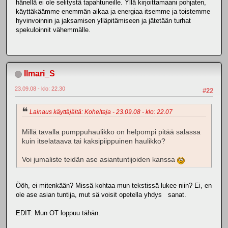
hänellä ei ole selitystä tapahtuneille. Yllä kirjoittamaani pohjaten,
käyttäkäämme enemmän aikaa ja energiaa itsemme ja toistemme
hyvinvoinnin ja jaksamisen ylläpitämiseen ja jätetään turhat
spekuloinnit vähemmälle.
Ilmari_S
23.09.08 - klo: 22.30
#22
Lainaus käyttäjältä: Koheltaja - 23.09.08 - klo: 22.07
Millä tavalla pumppuhaulikko on helpompi pitää salassa
kuin itselataava tai kaksipiippuinen haulikko?
Voi jumaliste teidän ase asiantuntijoiden kanssa
Ööh, ei mitenkään? Missä kohtaa mun tekstissä lukee niin? Ei, en
ole ase asian tuntija, mut sä voisit opetella yhdys sanat.
EDIT: Mun OT loppuu tähän.