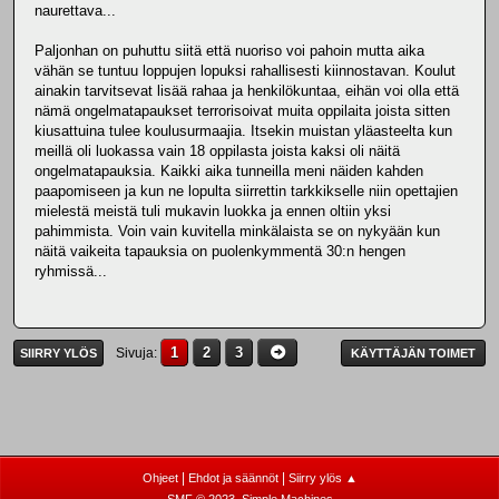
naurettava...
Paljonhan on puhuttu siitä että nuoriso voi pahoin mutta aika
vähän se tuntuu loppujen lopuksi rahallisesti kiinnostavan. Koulut
ainakin tarvitsevat lisää rahaa ja henkilökuntaa, eihän voi olla että
nämä ongelmatapaukset terrorisoivat muita oppilaita joista sitten
kiusattuina tulee koulusurmaajia. Itsekin muistan yläasteelta kun
meillä oli luokassa vain 18 oppilasta joista kaksi oli näitä
ongelmatapauksia. Kaikki aika tunneilla meni näiden kahden
paapomiseen ja kun ne lopulta siirrettin tarkkikselle niin opettajien
mielestä meistä tuli mukavin luokka ja ennen oltiin yksi
pahimmista. Voin vain kuvitella minkälaista se on nykyään kun
näitä vaikeita tapauksia on puolenkymmentä 30:n hengen
ryhmissä...
1
2
3
Sivuja
SIIRRY YLÖS
KÄYTTÄJÄN TOIMET
|
|
Ohjeet
Ehdot ja säännöt
Siirry ylös ▲
,
SMF © 2023
Simple Machines