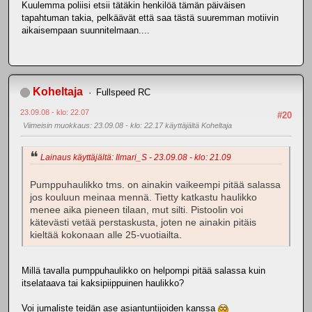
Kuulemma poliisi etsii tätäkin henkilöä tämän päiväisen
tapahtuman takia, pelkäävät että saa tästä suuremman motiivin
aikaisempaan suunnitelmaan....
Koheltaja
Fullspeed RC
23.09.08 - klo: 22.07
#20
Viimeisin muokkaus
: 23.09.08 - klo: 22.17 käyttäjältä Koheltaja
Lainaus käyttäjältä: Ilmari_S - 23.09.08 - klo: 21.09
Pumppuhaulikko tms. on ainakin vaikeempi pitää salassa
jos kouluun meinaa mennä. Tietty katkastu haulikko
menee aika pieneen tilaan, mut silti. Pistoolin voi
kätevästi vetää perstaskusta, joten ne ainakin pitäis
kieltää kokonaan alle 25-vuotiailta.
Millä tavalla pumppuhaulikko on helpompi pitää salassa kuin
itselataava tai kaksipiippuinen haulikko?
Voi jumaliste teidän ase asiantuntijoiden kanssa