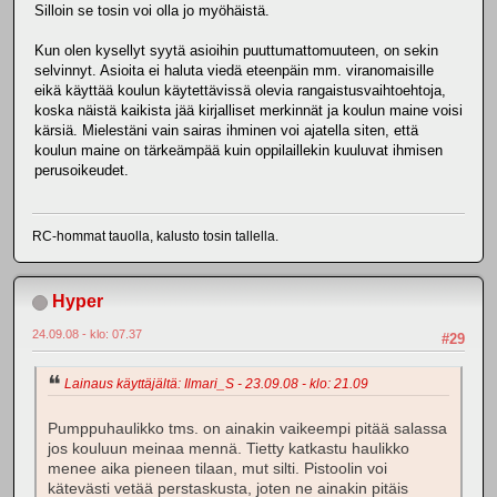
Silloin se tosin voi olla jo myöhäistä.
Kun olen kysellyt syytä asioihin puuttumattomuuteen, on sekin
selvinnyt. Asioita ei haluta viedä eteenpäin mm. viranomaisille
eikä käyttää koulun käytettävissä olevia rangaistusvaihtoehtoja,
koska näistä kaikista jää kirjalliset merkinnät ja koulun maine voisi
kärsiä. Mielestäni vain sairas ihminen voi ajatella siten, että
koulun maine on tärkeämpää kuin oppilaillekin kuuluvat ihmisen
perusoikeudet.
RC-hommat tauolla, kalusto tosin tallella.
Hyper
24.09.08 - klo: 07.37
#29
Lainaus käyttäjältä: Ilmari_S - 23.09.08 - klo: 21.09
Pumppuhaulikko tms. on ainakin vaikeempi pitää salassa
jos kouluun meinaa mennä. Tietty katkastu haulikko
menee aika pieneen tilaan, mut silti. Pistoolin voi
kätevästi vetää perstaskusta, joten ne ainakin pitäis