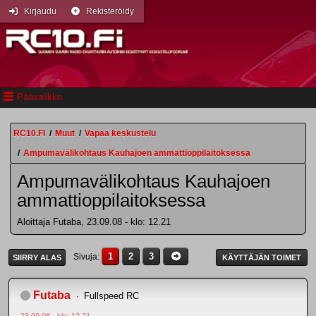
Kirjaudu
Rekisteröidy
Päävalikko
RC10.FI
/
Muut
/
Vapaa keskustelu
/
Ampumavälikohtaus Kauhajoen ammattioppilaitoksessa
Ampumavälikohtaus Kauhajoen
ammattioppilaitoksessa
Aloittaja Futaba, 23.09.08 - klo: 12.21
1
2
3
Sivuja
SIIRRY ALAS
KÄYTTÄJÄN TOIMET
Futaba
Fullspeed RC
23.09.08 - klo: 12.21