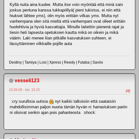
Kyllä nuita aina kuulee. Mutta itse voin myöntää että minä sain
joskus pentuna kanssa tukkapöllyä( pieni tukistus, ei niin että
hiukset lähtee yms), olin myös erittäin vilkas yms. Mutta nyt
vanhempana olen sitä mieltä että vanhempani ovat olleet erittäin
huolehtivia ja hyviä kasvattajia. Minulle laitettiin pienenä rajat ja
tiesin heti lapsesta opetuksien kautta mikä on oikein ja mikä
väärin. Laki menee liian pitkälle kasvatuksen suhteen, ei
lässyttäminen vilkkaille pojille auta
Destiny | Tamiya | Losi | Xpress | Reedy | Futaba | Savöx
vesseli123
23.09.08 - klo: 19.23
#8
:cry:surullisia uutisia
nyt kaikki talkoisiin että saataisiin
mahdollisimman paljon nuoria tämän hyvän rc harrastuksen pariin
ni olisivat senkin ajan pois pahanteosta :shock: