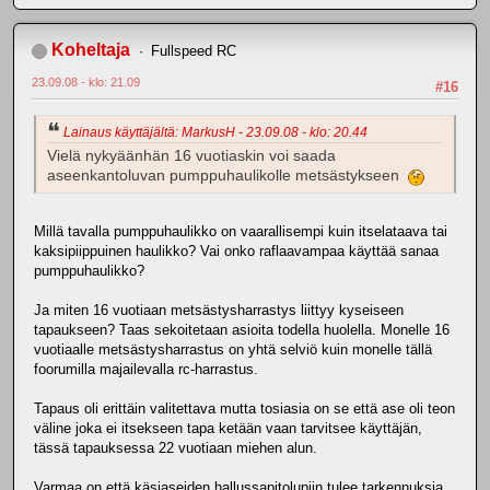
Koheltaja
Fullspeed RC
23.09.08 - klo: 21.09
#16
Lainaus käyttäjältä: MarkusH - 23.09.08 - klo: 20.44
Vielä nykyäänhän 16 vuotiaskin voi saada
aseenkantoluvan pumppuhaulikolle metsästykseen
Millä tavalla pumppuhaulikko on vaarallisempi kuin itselataava tai
kaksipiippuinen haulikko? Vai onko raflaavampaa käyttää sanaa
pumppuhaulikko?
Ja miten 16 vuotiaan metsästysharrastys liittyy kyseiseen
tapaukseen? Taas sekoitetaan asioita todella huolella. Monelle 16
vuotiaalle metsästysharrastus on yhtä selviö kuin monelle tällä
foorumilla majailevalla rc-harrastus.
Tapaus oli erittäin valitettava mutta tosiasia on se että ase oli teon
väline joka ei itsekseen tapa ketään vaan tarvitsee käyttäjän,
tässä tapauksessa 22 vuotiaan miehen alun.
Varmaa on että käsiaseiden hallussapitolupiin tulee tarkennuksia