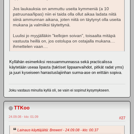
Jos laukauksia on ammuttu useita kymmeniä (a 10
patruunaa/lipas) niin ei taida olla ollut aikaa ladata niitä
siinä ammunnan aikana, joten niitä on täytynyt olla useita
mukana ja valmiiksi täytettynä.
Luulisi jo myyjälläkin "kellojen soivan", toisaalta mitäpä
vastuuta heillä on, jos ostolupa on ostajalla mukana....
ihmettelen vaan....
Kyllähän esimerkiksi ressuammunnassa sekä practicalissa
käytetään useaa lipasta (taktiset lippaanvaihdot, pitkät radat yms)
ja juuri kyseiseen harrastuslajiinhan surma-ase on erittäin sopiva.
Joku vastaus minulla kyllä oli, se vain ei sopinut kysymykseen.
TTKoo
24.09.08 - klo: 01.09
#27
Lainaus käyttäjältä: Breweri - 24.09.08 - klo: 00.37