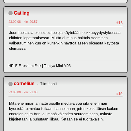
Gatling
23.09.08 - klo: 20.57
#13
Juuri tuollaisia pienoispistooleja käytetään loukkupyydystyksessä
eläinten lopettamisessa. Mutta ei minua haittais saamisen
vaikeutuminen kun on kuitenkin näyttöä aseen oikeasta käytöstä
olemassa.
HPI E-Firestorm Flux | Tamiya Mini M03
cornelius
Tiim Lahti
23.09.08 - klo: 21.03
#14
Mitä enemmän annatte asialle media-arvoa sitä enemmän
kyseistä toimintaa tullaan ihannoimaan, joten keskittäisin kaiken
energian esim tv:n ja ilmapäivälehtien seuraamiseen, asiasta
kirjoitetaan ja puhutaan liikaa. Ketään se ei tuo takaisin.