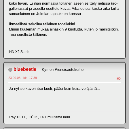
koko luvan. Ei ihan normaalia tollanen aseen esittely netissä (irc-
galleriassa) ja aseella osottelu kuvat. Aika outoa, koska aika lailla
samanlainen on Jokelan tapauksen kanssa.
Ihmeellistä sekoilua tälläinen todellakin!
Minun kuuleman mukaa ainaskin 9 kuollutta, kuten jo mainitsitkin.
Tosi surullista tällänen.
|HN X2|Slash|
bluebeetle
Kymen Pienoisautokerho
23.09.08 - klo: 17.39
#2
Ja nyt se kaveri itse kuoli, pääsi kuin koira veräjästä...
Xray T3´11 , T3´12 , T4 + muutama muu