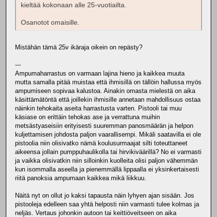
kieltää kokonaan alle 25-vuotiailta.
Osanotot omaisille.
Mistähän tämä 25v ikäraja oikein on repästy?
---
Ampumaharrastus on varmaan lajina hieno ja kaikkea muuta
mutta samalla pitää muistaa että ihmisillä on tällöin hallussa myös
ampumiseen sopivaa kalustoa. Ainakin omasta mielestä on aika
käsittämätöntä että joillekin ihmisille annetaan mahdollisuus ostaa
näinkin tehokaita aseita harrastusta varten. Pistooli tai muu
käsiase on erittäin tehokas ase ja verrattuna muihin
metsästyaseisiin erityisesti suuremman panosmäärän ja helpon
kuljettamisen johdosta paljon vaarallisempi. Mikäli saatavilla ei ole
pistoolia niin olisivatko nämä koulusurmaajat silti toteuttaneet
aikeensa jollain pumppuhaulikolla tai hirvikiväärillä? No ei varmasti
ja vaikka olisivatkin niin silloinkin kuolleita olisi paljon vähemmän
kun isommalla aseella ja pienemmällä lippaalla ei yksinkertaisesti
riitä panoksia ampumaan kaikkea mikä liikkuu.
Näitä nyt on ollut jo kaksi tapausta näin lyhyen ajan sisään. Jos
pistooleja edelleen saa yhtä helposti niin varmasti tulee kolmas ja
neljäs. Vertaus johonkin autoon tai keittiöveitseen on aika