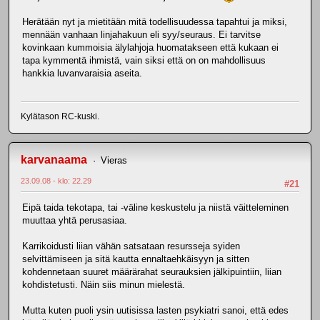
Herätään nyt ja mietitään mitä todellisuudessa tapahtui ja miksi,
mennään vanhaan linjahakuun eli syy/seuraus. Ei tarvitse
kovinkaan kummoisia älylahjoja huomatakseen että kukaan ei
tapa kymmentä ihmistä, vain siksi että on on mahdollisuus
hankkia luvanvaraisia aseita.
Kylätason RC-kuski.
karvanaama
Vieras
23.09.08 - klo: 22.29
#21
Eipä taida tekotapa, tai -väline keskustelu ja niistä väitteleminen
muuttaa yhtä perusasiaa.
Karrikoidusti liian vähän satsataan resursseja syiden
selvittämiseen ja sitä kautta ennaltaehkäisyyn ja sitten
kohdennetaan suuret määrärahat seurauksien jälkipuintiin, liian
kohdistetusti. Näin siis minun mielestä.
Mutta kuten puoli ysin uutisissa lasten psykiatri sanoi, että edes