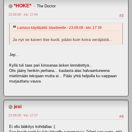
*HOKE*
The Doctor
23.09.08 - klo: 17.54
#3
Lainaus käyttäjältä: bluebeetle - 23.09.08 - klo: 17.39
Ja nyt se kaveri itse kuoli, pääsi kuin koira veräjästä...
Jep...
Kyllä tuli taas pari kirosanaa äsken lennätettyä...
Olis jääny henkiin perhana... kaulasta alas halvaantuneena
miettimään tekojaan mutta ei... Pääs yhtä helpolla ku vaippaan
murjauttanu vauva.
jesi
23.09.08 - klo: 17.57
#4
Ei ollu lääkitys kohdallaa :(
Saa hyvät napit ku käy lekurille sanomassa: "k*rpii sen verra, että