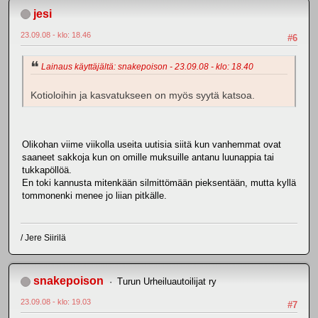
jesi
23.09.08 - klo: 18.46
#6
Lainaus käyttäjältä: snakepoison - 23.09.08 - klo: 18.40
Kotioloihin ja kasvatukseen on myös syytä katsoa.
Olikohan viime viikolla useita uutisia siitä kun vanhemmat ovat
saaneet sakkoja kun on omille muksuille antanu luunappia tai
tukkapöllöä.
En toki kannusta mitenkään silmittömään pieksentään, mutta kyllä
tommonenki menee jo liian pitkälle.
/ Jere Siirilä
snakepoison
Turun Urheiluautoilijat ry
23.09.08 - klo: 19.03
#7