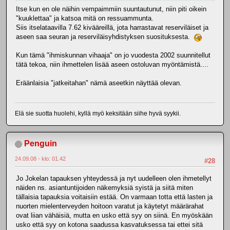
Itse kun en ole näihin vempaimmiin suuntautunut, niin piti oikein
"kuuklettaa" ja katsoa mitä on ressuammunta.
Siis itselataavilla 7.62 kivääreillä, jota harrastavat reserviläiset ja
aseen saa seuran ja reserviläisyhdistyksen suosituksesta.
Kun tämä "ihmiskunnan vihaaja" on jo vuodesta 2002 suunnitellut
tätä tekoa, niin ihmettelen lisää aseen ostoluvan myöntämistä....
Eräänlaisia "jatkeitahan" nämä aseetkin näyttää olevan.
Elä sie suotta huolehi, kyllä myö keksitään siihe hyvä syykii.
Penguin
24.09.08 - klo: 01.42
#28
Jo Jokelan tapauksen yhteydessä ja nyt uudelleen olen ihmetellyt
näiden ns. asiantuntijoiden näkemyksiä syistä ja siitä miten
tällaisia tapauksia voitaisiin estää. On varmaan totta että lasten ja
nuorten mielenterveyden hoitoon varatut ja käytetyt määrärahat
ovat liian vähäisiä, mutta en usko että syy on siinä. En myöskään
usko että syy on kotona saadussa kasvatuksessa tai ettei sitä