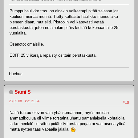
Pumppuhaulikko tms. on ainakin vaikeempi pitää salassa jos
kouluun meinaa mennä. Tietty katkastu haulikko menee aika
pieneen tilaan, mut silti. Pistoolin voi kätevästi vetää
perstaskusta, joten ne ainakin pitäis kieltää kokonaan alle 25-
vuotiailta.
Osanotot omaisille.
EDIT: 25 v ikäraja repäisty osittain perstaskusta.
Huehue
Sami S
23.09.08 - klo: 21.54
#19
Näitä tuntuu olevan vain yhäusemammin, myös meidän
ammattikoulua oli viime torstaina uhattu samanlaisella kohtalolla
ja ko. henkilö oli sitten pidätetty torstai-perjantai vastaisena yönä
mutta nytten taas vapaalla jalalla