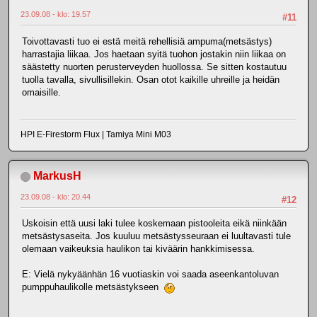
23.09.08 - klo: 19.57
#11
Toivottavasti tuo ei estä meitä rehellisiä ampuma(metsästys)
harrastajia liikaa. Jos haetaan syitä tuohon jostakin niin liikaa on
säästetty nuorten perusterveyden huollossa. Se sitten kostautuu
tuolla tavalla, sivullisillekin. Osan otot kaikille uhreille ja heidän
omaisille.
HPI E-Firestorm Flux | Tamiya Mini M03
MarkusH
23.09.08 - klo: 20.44
#12
Uskoisin että uusi laki tulee koskemaan pistooleita eikä niinkään
metsästysaseita. Jos kuuluu metsästysseuraan ei luultavasti tule
olemaan vaikeuksia haulikon tai kiväärin hankkimisessa.
E: Vielä nykyäänhän 16 vuotiaskin voi saada aseenkantoluvan
pumppuhaulikolle metsästykseen