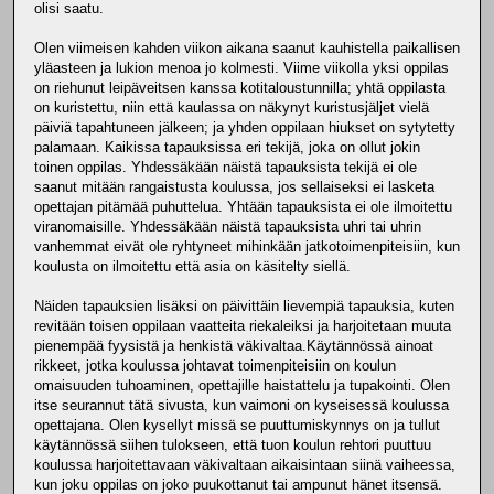
olisi saatu.
Olen viimeisen kahden viikon aikana saanut kauhistella paikallisen
yläasteen ja lukion menoa jo kolmesti. Viime viikolla yksi oppilas
on riehunut leipäveitsen kanssa kotitaloustunnilla; yhtä oppilasta
on kuristettu, niin että kaulassa on näkynyt kuristusjäljet vielä
päiviä tapahtuneen jälkeen; ja yhden oppilaan hiukset on sytytetty
palamaan. Kaikissa tapauksissa eri tekijä, joka on ollut jokin
toinen oppilas. Yhdessäkään näistä tapauksista tekijä ei ole
saanut mitään rangaistusta koulussa, jos sellaiseksi ei lasketa
opettajan pitämää puhuttelua. Yhtään tapauksista ei ole ilmoitettu
viranomaisille. Yhdessäkään näistä tapauksista uhri tai uhrin
vanhemmat eivät ole ryhtyneet mihinkään jatkotoimenpiteisiin, kun
koulusta on ilmoitettu että asia on käsitelty siellä.
Näiden tapauksien lisäksi on päivittäin lievempiä tapauksia, kuten
revitään toisen oppilaan vaatteita riekaleiksi ja harjoitetaan muuta
pienempää fyysistä ja henkistä väkivaltaa.Käytännössä ainoat
rikkeet, jotka koulussa johtavat toimenpiteisiin on koulun
omaisuuden tuhoaminen, opettajille haistattelu ja tupakointi. Olen
itse seurannut tätä sivusta, kun vaimoni on kyseisessä koulussa
opettajana. Olen kysellyt missä se puuttumiskynnys on ja tullut
käytännössä siihen tulokseen, että tuon koulun rehtori puuttuu
koulussa harjoitettavaan väkivaltaan aikaisintaan siinä vaiheessa,
kun joku oppilas on joko puukottanut tai ampunut hänet itsensä.