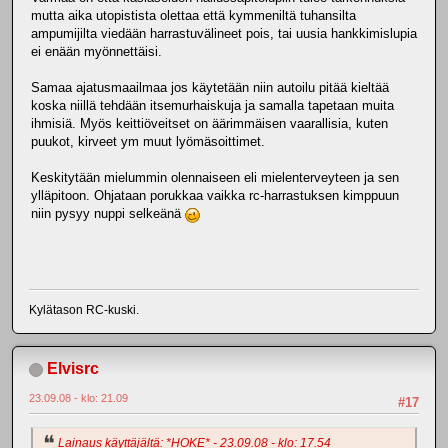
mutta aika utopistista olettaa että kymmeniltä tuhansilta
ampumijilta viedään harrastuvälineet pois, tai uusia hankkimislupia
ei enään myönnettäisi.
Samaa ajatusmaailmaa jos käytetään niin autoilu pitää kieltää
koska niillä tehdään itsemurhaiskuja ja samalla tapetaan muita
ihmisiä. Myös keittiöveitset on äärimmäisen vaarallisia, kuten
puukot, kirveet ym muut lyömäsoittimet.
Keskitytään mielummin olennaiseen eli mielenterveyteen ja sen
ylläpitoon. Ohjataan porukkaa vaikka rc-harrastuksen kimppuun
niin pysyy nuppi selkeänä
Kylätason RC-kuski.
Elvisrc
23.09.08 - klo: 21.09
#17
Lainaus käyttäjältä: *HOKE* - 23.09.08 - klo: 17.54