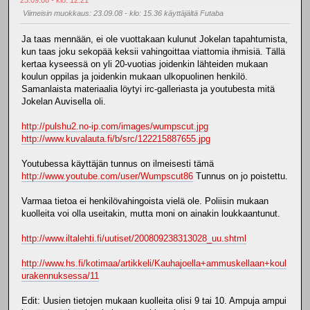
Viimeisin muokkaus
: 23.09.08 - klo: 15.36 käyttäjältä Futaba
Ja taas mennään, ei ole vuottakaan kulunut Jokelan tapahtumista,
kun taas joku sekopää keksii vahingoittaa viattomia ihmisiä. Tällä
kertaa kyseessä on yli 20-vuotias joidenkin lähteiden mukaan
koulun oppilas ja joidenkin mukaan ulkopuolinen henkilö.
Samanlaista materiaalia löytyi irc-galleriasta ja youtubesta mitä
Jokelan Auvisella oli.
http://pulshu2.no-ip.com/images/wumpscut.jpg
http://www.kuvalauta.fi/b/src/122215887655.jpg
Youtubessa käyttäjän tunnus on ilmeisesti tämä
http://www.youtube.com/user/Wumpscut86
Tunnus on jo poistettu.
Varmaa tietoa ei henkilövahingoista vielä ole. Poliisin mukaan
kuolleita voi olla useitakin, mutta moni on ainakin loukkaantunut.
http://www.iltalehti.fi/uutiset/200809238313028_uu.shtml
http://www.hs.fi/kotimaa/artikkeli/Kauhajoella+ammuskellaan+koul
urakennuksessa/11
Edit: Uusien tietojen mukaan kuolleita olisi 9 tai 10. Ampuja ampui