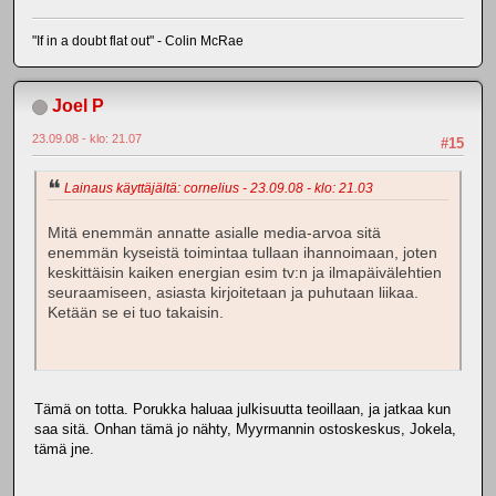
"If in a doubt flat out" - Colin McRae
Joel P
23.09.08 - klo: 21.07
#15
Lainaus käyttäjältä: cornelius - 23.09.08 - klo: 21.03
Mitä enemmän annatte asialle media-arvoa sitä
enemmän kyseistä toimintaa tullaan ihannoimaan, joten
keskittäisin kaiken energian esim tv:n ja ilmapäivälehtien
seuraamiseen, asiasta kirjoitetaan ja puhutaan liikaa.
Ketään se ei tuo takaisin.
Tämä on totta. Porukka haluaa julkisuutta teoillaan, ja jatkaa kun
saa sitä. Onhan tämä jo nähty, Myyrmannin ostoskeskus, Jokela,
tämä jne.