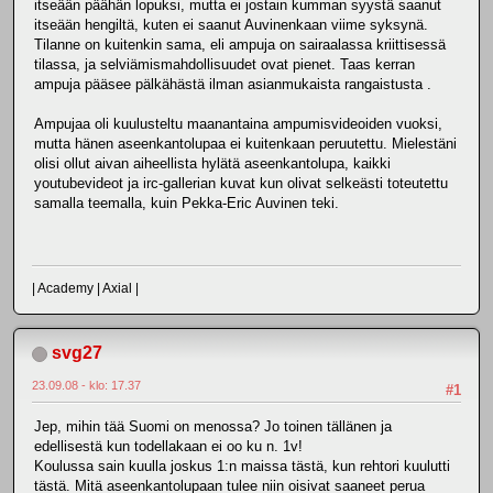
itseään päähän lopuksi, mutta ei jostain kumman syystä saanut
itseään hengiltä, kuten ei saanut Auvinenkaan viime syksynä.
Tilanne on kuitenkin sama, eli ampuja on sairaalassa kriittisessä
tilassa, ja selviämismahdollisuudet ovat pienet. Taas kerran
ampuja pääsee pälkähästä ilman asianmukaista rangaistusta .
Ampujaa oli kuulusteltu maanantaina ampumisvideoiden vuoksi,
mutta hänen aseenkantolupaa ei kuitenkaan peruutettu. Mielestäni
olisi ollut aivan aiheellista hylätä aseenkantolupa, kaikki
youtubevideot ja irc-gallerian kuvat kun olivat selkeästi toteutettu
samalla teemalla, kuin Pekka-Eric Auvinen teki.
| Academy | Axial |
svg27
23.09.08 - klo: 17.37
#1
Jep, mihin tää Suomi on menossa? Jo toinen tällänen ja
edellisestä kun todellakaan ei oo ku n. 1v!
Koulussa sain kuulla joskus 1:n maissa tästä, kun rehtori kuulutti
tästä. Mitä aseenkantolupaan tulee niin oisivat saaneet perua