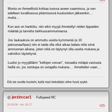
#24
Monta on ihmeellistä kohtaa tuossa aseen saannissa, ja sen
edelleen luvallisessa pitämisessä kuulustelun jälkeenkin....
mutta....
Kun ase on hankittu, niin eikö myyjä ihmetellyt niiden lippaiden
määrää ja tarvetta tarkkuusammunnassa.
Jos laukauksia on ammuttu useita kymmeniä (a 10
patruunaa/lipas) niin ei taida olla ollut aikaa ladata niitä siinä
ammunnan aikana, joten niitä on täytynyt olla useita mukana ja
valmiiksi täytettynä.
Luulisi jo myyjälläkin "kellojen soivan", toisaalta mitäpä vastuuta
heillä on, jos ostolupa on ostajalla mukana.... ihmettelen vaan....
Elä sie suotta huolehi, kyllä myö keksitään siihe hyvä syykii.
jerzirccar1
Fullspeed RC
24.09.08 - klo: 00.27
#25