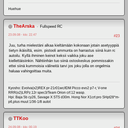
Huehue
TheArska
Fullspeed RC
23.09.08 - klo: 22.47
#23
Juu, turha mielestäni alkaa kieltämään kokonaan jotain asetyyppiä
tietyn ikäisiltä, esim. pistooli ammunta on harrastus siinä kuin rc
autoilu. Kyllä ihminen keinot keksii vaikka joku ase
kiellettäisiinkin. Nähtiinhän tuo siinä ostoskeskus pommissakin
ettei siinä kummoisia välineitä tarvi jos joku jolla on ongelmia
haluaa vahingoittaa muita.
Kyosho: Evolva(x2)REX pr-21r01wc/IDM Picco evo2 p7-r, V-one
RRR(x2)LRPz.12r spec3/Team Orion crf.12 wasp.
Hpi: Baja 5b cy26, Savage X STS d30m. Hong Nor X1crt pro SHpt28*m-
p6,plus muut 1/36-1/8 autot
TTKoo
24.09.08 - klo: 00.19