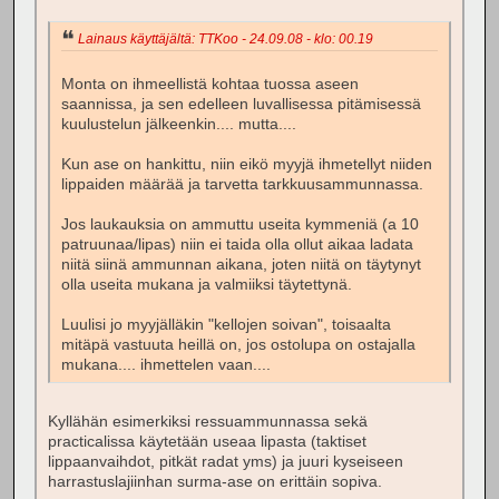
Lainaus käyttäjältä: TTKoo - 24.09.08 - klo: 00.19
Monta on ihmeellistä kohtaa tuossa aseen
saannissa, ja sen edelleen luvallisessa pitämisessä
kuulustelun jälkeenkin.... mutta....
Kun ase on hankittu, niin eikö myyjä ihmetellyt niiden
lippaiden määrää ja tarvetta tarkkuusammunnassa.
Jos laukauksia on ammuttu useita kymmeniä (a 10
patruunaa/lipas) niin ei taida olla ollut aikaa ladata
niitä siinä ammunnan aikana, joten niitä on täytynyt
olla useita mukana ja valmiiksi täytettynä.
Luulisi jo myyjälläkin "kellojen soivan", toisaalta
mitäpä vastuuta heillä on, jos ostolupa on ostajalla
mukana.... ihmettelen vaan....
Kyllähän esimerkiksi ressuammunnassa sekä
practicalissa käytetään useaa lipasta (taktiset
lippaanvaihdot, pitkät radat yms) ja juuri kyseiseen
harrastuslajiinhan surma-ase on erittäin sopiva.