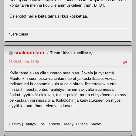
kohta tarvii mennä koululle ammuskeleen tms", BTDT.
Osienotot heille keitä tämä sirkus koskettaa.
/ Jere Siirilä
snakepoison
Turun Urheiluautoilijat ry
23.09.08 - klo: 18.40
#5
Kyllä tämä alkaa olla turvaton maa pian. Jokela ja nyt tämä.
Muutenkin suomessa varsinkin nuoret ja keski-ikäiset voivat
todistetusti huonommin kuin vuosia sitten. Ihmettelenkin että
mistä ihmeestä johtuu räjähdysmäinen väkivalta suomessa.
Jotkut syyttävät elokuvia, toiset pelejä, mutta ei hyvänen aika syy
pelkästään voi niissä olla. Kotioloihin ja kasvatukseen on myös
syytä katsoa. Ihmettelen vain kovasti
Destiny | Tamiya | Losi | Xpress | Reedy | Futaba | Savöx