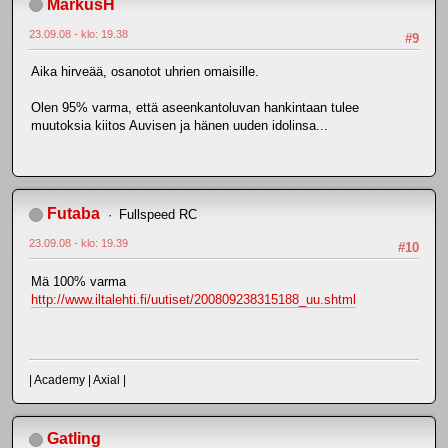
MarkusH
23.09.08 - klo: 19.38
#9
Aika hirveää, osanotot uhrien omaisille.
Olen 95% varma, että aseenkantoluvan hankintaan tulee
muutoksia kiitos Auvisen ja hänen uuden idolinsa...
Futaba
Fullspeed RC
23.09.08 - klo: 19.39
#10
Mä 100% varma
http://www.iltalehti.fi/uutiset/200809238315188_uu.shtml
| Academy | Axial |
Gatling