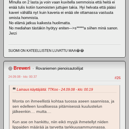
MInulla on 2 lasta ja voin vaan kuvitella semmoisia että heitä ei
enää tulis kotiin tuomoisten juttujen takia. Hyi helvata että pääsi
kaveri vähällä nyt kuin kaveria ei enää ole ottamassa vastuuta
omista hommista.
No elämä jatkuu kaikesta huolimatta.
No mediahan tästäkin hyötyy eniten--->s*****a siihen minä sanon.
Jerzi
SUOMI ON KATEELLISTEN LUVATTU MAA😂😂
Breweri
Rovaniemen pienoisautoilijat
24.09.08 - klo: 00.37
#26
Lainaus käyttäjältä: TTKoo - 24.09.08 - klo: 00.19
Monta on ihmeellistä kohtaa tuossa aseen saannissa, ja
sen edelleen luvallisessa pitämisessä kuulustelun
jälkeenkin.... mutta....
Kun ase on hankittu, niin eikö myyjä ihmetellyt niiden
lippaiden määrää ja tarvetta tarkkuusammunnassa.