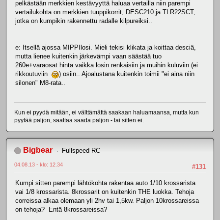
pelkästään merkkien kestävyyttä haluaa vertailla niin parempi
vertailukohta on merkkien tuuppikorrit, DESC210 ja TLR22SCT,
jotka on kumpikin rakennettu radalle kilpureiksi..
e: Itsellä ajossa MIPPIlosi. Mieli tekisi klikata ja koittaa desciä,
mutta lienee kuitenkin järkevämpi vaan säästää tuo
260e+varaosat hinta vaikka losin renkaisiin ja muihin kuluviin (ei
rikkoutuviin
) osiin.. Ajoalustana kuitenkin toimii "ei aina niin
silonen" M8-rata..
Kun ei pyydä mitään, ei välttämättä saakaan haluamaansa, mutta kun
pyytää paljon, saattaa saada paljon - tai sitten ei.
Bigbear
Fullspeed RC
04.08.13 - klo: 12.34
#131
Kumpi sitten parempi lähtökohta rakentaa auto 1/10 krossarista
vai 1/8 krossarista. 8krossarit on kuitenkin THE luokka. Tehoja
correissa alkaa olemaan yli 2hv tai 1,5kw. Paljon 10krossareissa
on tehoja? Entä 8krossareissa?