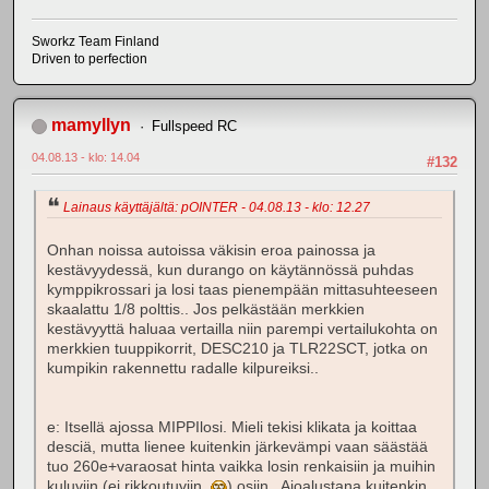
Sworkz Team Finland
Driven to perfection
mamyllyn
Fullspeed RC
04.08.13 - klo: 14.04
#132
Lainaus käyttäjältä: pOINTER - 04.08.13 - klo: 12.27
Onhan noissa autoissa väkisin eroa painossa ja
kestävyydessä, kun durango on käytännössä puhdas
kymppikrossari ja losi taas pienempään mittasuhteeseen
skaalattu 1/8 polttis.. Jos pelkästään merkkien
kestävyyttä haluaa vertailla niin parempi vertailukohta on
merkkien tuuppikorrit, DESC210 ja TLR22SCT, jotka on
kumpikin rakennettu radalle kilpureiksi..
e: Itsellä ajossa MIPPIlosi. Mieli tekisi klikata ja koittaa
desciä, mutta lienee kuitenkin järkevämpi vaan säästää
tuo 260e+varaosat hinta vaikka losin renkaisiin ja muihin
kuluviin (ei rikkoutuviin
) osiin.. Ajoalustana kuitenkin