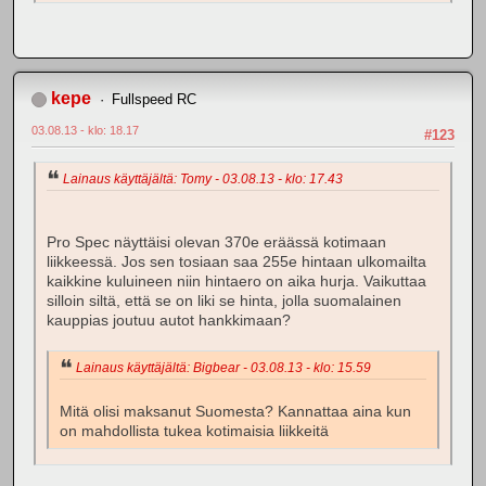
kepe
Fullspeed RC
03.08.13 - klo: 18.17
#123
Lainaus käyttäjältä: Tomy - 03.08.13 - klo: 17.43
Pro Spec näyttäisi olevan 370e eräässä kotimaan
liikkeessä. Jos sen tosiaan saa 255e hintaan ulkomailta
kaikkine kuluineen niin hintaero on aika hurja. Vaikuttaa
silloin siltä, että se on liki se hinta, jolla suomalainen
kauppias joutuu autot hankkimaan?
Lainaus käyttäjältä: Bigbear - 03.08.13 - klo: 15.59
Mitä olisi maksanut Suomesta? Kannattaa aina kun
on mahdollista tukea kotimaisia liikkeitä