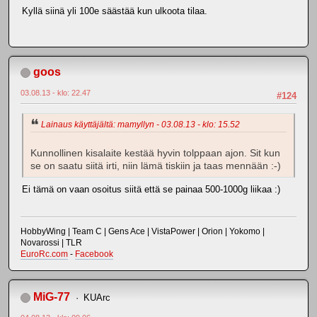
Kyllä siinä yli 100e säästää kun ulkoota tilaa.
goos
03.08.13 - klo: 22.47
#124
Lainaus käyttäjältä: mamyllyn - 03.08.13 - klo: 15.52
Kunnollinen kisalaite kestää hyvin tolppaan ajon. Sit kun
se on saatu siitä irti, niin lämä tiskiin ja taas mennään :-)
Ei tämä on vaan osoitus siitä että se painaa 500-1000g liikaa :)
HobbyWing | Team C | Gens Ace | VistaPower | Orion | Yokomo |
Novarossi | TLR
EuroRc.com
-
Facebook
MiG-77
KUArc