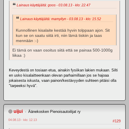
Lainaus käyttäjältä: goos - 03.08.13 - klo: 22.47
Lainaus käyttäjältä: mamyllyn - 03.08.13 - klo: 15.52
Kunnollinen kisalaite kestää hyvin tolppaan ajon. Sit
kun se on saatu siitä irti, niin lämä tiskiin ja taas
mennään :-)
Ei tämä on vaan osoitus siitä että se painaa 500-1000g
liikaa :)
Keveydestä on tosiaan etua, ainakin fysiikan lakien mukaan. Silti
en usko kisalaitteenkaan olevan parhaimillaan jos se hajoaa
jokaisesta iskusta, vaan painon/kestävyyden suhteen pitäisi olla
"tarpeeksi hyvä".
uijui
Äänekosken Pienoisautoilijat ry
04.08.13 - klo: 12.13
#129