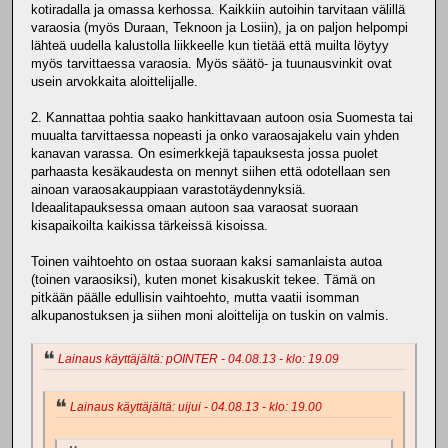
kotiradalla ja omassa kerhossa. Kaikkiin autoihin tarvitaan välillä
varaosia (myös Duraan, Teknoon ja Losiin), ja on paljon helpompi
lähteä uudella kalustolla liikkeelle kun tietää että muilta löytyy
myös tarvittaessa varaosia. Myös säätö- ja tuunausvinkit ovat
usein arvokkaita aloittelijalle.
2. Kannattaa pohtia saako hankittavaan autoon osia Suomesta tai
muualta tarvittaessa nopeasti ja onko varaosajakelu vain yhden
kanavan varassa. On esimerkkejä tapauksesta jossa puolet
parhaasta kesäkaudesta on mennyt siihen että odotellaan sen
ainoan varaosakauppiaan varastotäydennyksiä.
Ideaalitapauksessa omaan autoon saa varaosat suoraan
kisapaikoilta kaikissa tärkeissä kisoissa.
Toinen vaihtoehto on ostaa suoraan kaksi samanlaista autoa
(toinen varaosiksi), kuten monet kisakuskit tekee. Tämä on
pitkään päälle edullisin vaihtoehto, mutta vaatii isomman
alkupanostuksen ja siihen moni aloittelija on tuskin on valmis.
Lainaus käyttäjältä: pOINTER - 04.08.13 - klo: 19.09
Lainaus käyttäjältä: uijui - 04.08.13 - klo: 19.00