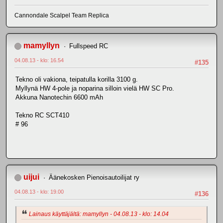
Cannondale Scalpel Team Replica
mamyllyn
Fullspeed RC
04.08.13 - klo: 16.54
#135
Tekno oli vakiona, teipatulla korilla 3100 g.
Myllynä HW 4-pole ja noparina silloin vielä HW SC Pro.
Akkuna Nanotechin 6600 mAh
Tekno RC SCT410
# 96
uijui
Äänekosken Pienoisautoilijat ry
04.08.13 - klo: 19.00
#136
Lainaus käyttäjältä: mamyllyn - 04.08.13 - klo: 14.04