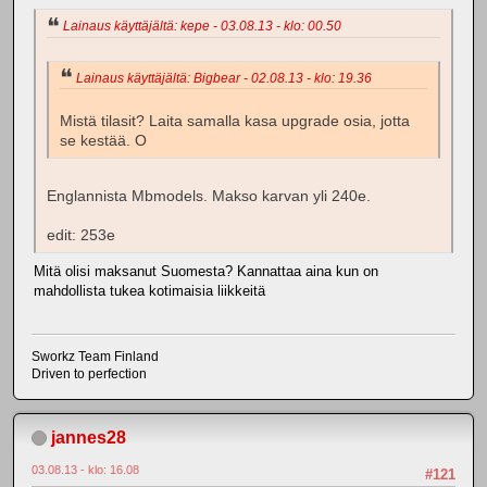
Lainaus käyttäjältä: kepe - 03.08.13 - klo: 00.50
Lainaus käyttäjältä: Bigbear - 02.08.13 - klo: 19.36
Mistä tilasit? Laita samalla kasa upgrade osia, jotta
se kestää. O
Englannista Mbmodels. Makso karvan yli 240e.
edit: 253e
Mitä olisi maksanut Suomesta? Kannattaa aina kun on
mahdollista tukea kotimaisia liikkeitä
Sworkz Team Finland
Driven to perfection
jannes28
03.08.13 - klo: 16.08
#121