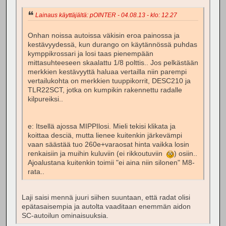
Lainaus käyttäjältä: pOINTER - 04.08.13 - klo: 12.27
Onhan noissa autoissa väkisin eroa painossa ja
kestävyydessä, kun durango on käytännössä puhdas
kymppikrossari ja losi taas pienempään
mittasuhteeseen skaalattu 1/8 polttis.. Jos pelkästään
merkkien kestävyyttä haluaa vertailla niin parempi
vertailukohta on merkkien tuuppikorrit, DESC210 ja
TLR22SCT, jotka on kumpikin rakennettu radalle
kilpureiksi..
e: Itsellä ajossa MIPPIlosi. Mieli tekisi klikata ja
koittaa desciä, mutta lienee kuitenkin järkevämpi
vaan säästää tuo 260e+varaosat hinta vaikka losin
renkaisiin ja muihin kuluviin (ei rikkoutuviin
) osiin..
Ajoalustana kuitenkin toimii "ei aina niin silonen" M8-
rata..
Laji saisi mennä juuri siihen suuntaan, että radat olisi
epätasaisempia ja autolta vaaditaan enemmän aidon
SC-autoilun ominaisuuksia.