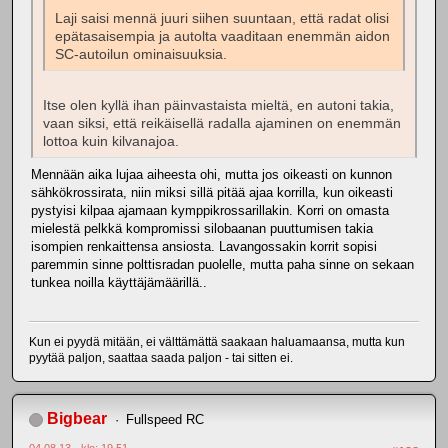
Laji saisi mennä juuri siihen suuntaan, että radat olisi
epätasaisempia ja autolta vaaditaan enemmän aidon
SC-autoilun ominaisuuksia.
Itse olen kyllä ihan päinvastaista mieltä, en autoni takia,
vaan siksi, että reikäisellä radalla ajaminen on enemmän
lottoa kuin kilvanajoa.
Mennään aika lujaa aiheesta ohi, mutta jos oikeasti on kunnon
sähkökrossirata, niin miksi sillä pitää ajaa korrilla, kun oikeasti
pystyisi kilpaa ajamaan kymppikrossarillakin. Korri on omasta
mielestä pelkkä kompromissi silobaanan puuttumisen takia
isompien renkaittensa ansiosta. Lavangossakin korrit sopisi
paremmin sinne polttisradan puolelle, mutta paha sinne on sekaan
tunkea noilla käyttäjämäärillä..
Kun ei pyydä mitään, ei välttämättä saakaan haluamaansa, mutta kun
pyytää paljon, saattaa saada paljon - tai sitten ei.
Bigbear
Fullspeed RC