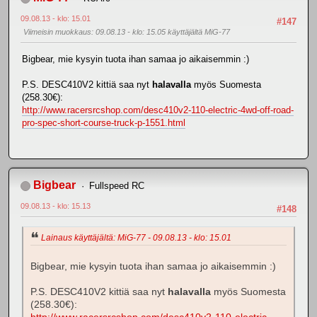
09.08.13 - klo: 15.01
#147
Viimeisin muokkaus
: 09.08.13 - klo: 15.05 käyttäjältä MiG-77
Bigbear, mie kysyin tuota ihan samaa jo aikaisemmin :)
P.S. DESC410V2 kittiä saa nyt
halavalla
myös Suomesta
(258.30€):
http://www.racersrcshop.com/desc410v2-110-electric-4wd-off-road-
pro-spec-short-course-truck-p-1551.html
Bigbear
Fullspeed RC
09.08.13 - klo: 15.13
#148
Lainaus käyttäjältä: MiG-77 - 09.08.13 - klo: 15.01
Bigbear, mie kysyin tuota ihan samaa jo aikaisemmin :)
P.S. DESC410V2 kittiä saa nyt
halavalla
myös Suomesta
(258.30€):