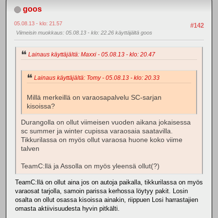
goos
05.08.13 - klo: 21.57
#142
Viimeisin muokkaus
: 05.08.13 - klo: 22.26 käyttäjältä goos
Lainaus käyttäjältä: Maxxi - 05.08.13 - klo: 20.47
Lainaus käyttäjältä: Tomy - 05.08.13 - klo: 20.33
Millä merkeillä on varaosapalvelu SC-sarjan
kisoissa?
Durangolla on ollut viimeisen vuoden aikana jokaisessa
sc summer ja winter cupissa varaosaia saatavilla.
Tikkurilassa on myös ollut varaosa huone koko viime
talven
TeamC:llä ja Assolla on myös yleensä ollut(?)
TeamC:llä on ollut aina jos on autoja paikalla, tikkurilassa on myös
varaosat tarjolla, samoin parissa kerhossa löytyy pakit. Losin
osalta on ollut osassa kisoissa ainakin, riippuen Losi harrastajien
omasta aktiivisuudesta hyvin pitkälti.