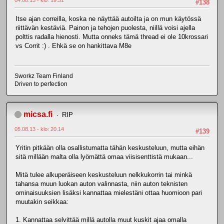
04.08.13 - klo: 19.51
#138
Itse ajan correilla, koska ne näyttää autoilta ja on mun käytössä
riittävän kestäviä. Painon ja tehojen puolesta, niillä voisi ajella
polttis radalla hienosti. Mutta onneks tämä thread ei ole 10krossari
vs Corrit :) . Ehkä se on hankittava M8e
Sworkz Team Finland
Driven to perfection
micsa.fi
RIP
05.08.13 - klo: 20.14
#139
Yritin pitkään olla osallistumatta tähän keskusteluun, mutta eihän
sitä millään malta olla lyömättä omaa viisisenttistä mukaan...
Mitä tulee alkuperäiseen keskusteluun nelkkukorrin tai minkä
tahansa muun luokan auton valinnasta, niin auton teknisten
ominaisuuksien lisäksi kannattaa mielestäni ottaa huomioon pari
muutakin seikkaa:
1. Kannattaa selvittää millä autolla muut kuskit ajaa omalla