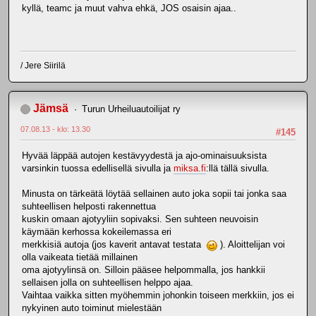
kyllä, teamc ja muut vahva ehkä, JOS osaisin ajaa..
/ Jere Siirilä
Jämsä
Turun Urheiluautoilijat ry
07.08.13 - klo: 13.30
#145
Hyvää läppää autojen kestävyydestä ja ajo-ominaisuuksista
varsinkin tuossa edellisellä sivulla ja
miksa.fi
:llä tällä sivulla.
Minusta on tärkeätä löytää sellainen auto joka sopii tai jonka saa
suhteellisen helposti rakennettua
kuskin omaan ajotyyliin sopivaksi. Sen suhteen neuvoisin
käymään kerhossa kokeilemassa eri
merkkisiä autoja (jos kaverit antavat testata
). Aloittelijan voi
olla vaikeata tietää millainen
oma ajotyylinsä on. Silloin pääsee helpommalla, jos hankkii
sellaisen jolla on suhteellisen helppo ajaa.
Vaihtaa vaikka sitten myöhemmin johonkin toiseen merkkiin, jos ei
nykyinen auto toiminut mielestään