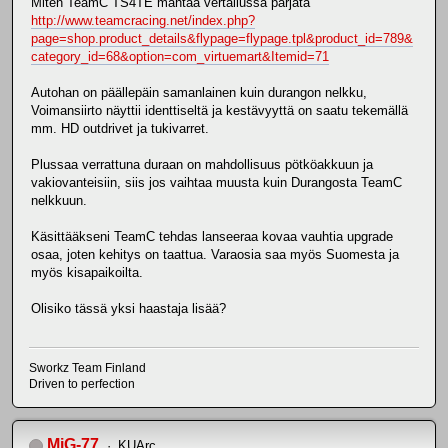
Miten TeamC TS4TE mahtaa vertailussa pärjätä
http://www.teamcracing.net/index.php?
page=shop.product_details&flypage=flypage.tpl&product_id=789&
category_id=68&option=com_virtuemart&Itemid=71
Autohan on päällepäin samanlainen kuin durangon nelkku,
Voimansiirto näyttii identtiseltä ja kestävyyttä on saatu tekemällä
mm. HD outdrivet ja tukivarret.
Plussaa verrattuna duraan on mahdollisuus pötköakkuun ja
vakiovanteisiin, siis jos vaihtaa muusta kuin Durangosta TeamC
nelkkuun.
Käsittääkseni TeamC tehdas lanseeraa kovaa vauhtia upgrade
osaa, joten kehitys on taattua. Varaosia saa myös Suomesta ja
myös kisapaikoilta.
Olisiko tässä yksi haastaja lisää?
Sworkz Team Finland
Driven to perfection
MiG-77
KUArc