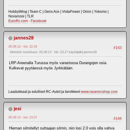
HobbyWing | Team C | Gens Ace | VistaPower | Orion | Yokomo |
Novarossi | TLR
EuroRc.com
-
Facebook
jannes28
05.08.13 - klo: 22.20
#143
Viimeisin muokkaus
: 05.08.13 - klo: 23.17 käyttäjältä jannes28
LRP-Areenalla Turussa myös varastossa Durangojen osia.
Kulkevat pyytäessä myös Jyrkkälään.
Laadukkaat ja edulliset RC-Autot ja tarvikkeet
www.racersrcshop.com
jesi
05.08.13 - klo: 23.07
#144
Hieman silmitellyt suttaajan silmin, niin losi 2.0 vois olla vahva