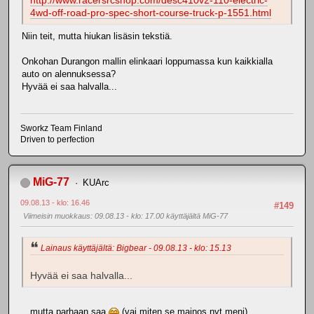
http://www.racersrcshop.com/desc410v2-110-electric-
4wd-off-road-pro-spec-short-course-truck-p-1551.html
Niin teit, mutta hiukan lisäsin tekstiä.
Onkohan Durangon mallin elinkaari loppumassa kun kaikkialla
auto on alennuksessa?
Hyvää ei saa halvalla...
Sworkz Team Finland
Driven to perfection
MiG-77
KUArc
09.08.13 - klo: 16.46
#149
Viimeisin muokkaus
: 09.08.13 - klo: 17.00 käyttäjältä MiG-77
Lainaus käyttäjältä: Bigbear - 09.08.13 - klo: 15.13
Hyvää ei saa halvalla...
...mutta parhaan saa
(vai miten se mainos nyt meni)