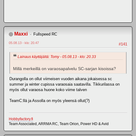
Maxxi
Fullspeed RC
05.08.13 - klo: 20.47
#141
Lainaus käyttäjältä: Tomy - 05.08.13 - klo: 20.33
Millä merkeillä on varaosapalvelu SC-sarjan kisoissa?
Durangolla on ollut viimeisen vuoden aikana jokaisessa sc
summer ja winter cupissa varaosaia saatavilla. Tikkurilassa on
myös ollut varaosa huone koko viime talven
TeamC:llä ja Assolla on myös yleensä ollut(?)
Hobbyfactory.fi
Team Associated, ARRMA RC, Team Orion, Power HD & Avid