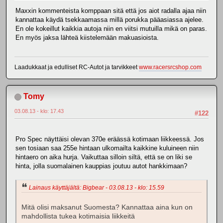
Maxxin kommenteista komppaan sitä että jos aiot radalla ajaa niin
kannattaa käydä tsekkaamassa millä porukka pääasiassa ajelee.
En ole kokeillut kaikkia autoja niin en viitsi mutuilla mikä on paras.
En myös jaksa lähteä kiistelemään makuasioista.
Laadukkaat ja edulliset RC-Autot ja tarvikkeet
www.racersrcshop.com
Tomy
03.08.13 - klo: 17.43
#122
Pro Spec näyttäisi olevan 370e eräässä kotimaan liikkeessä. Jos
sen tosiaan saa 255e hintaan ulkomailta kaikkine kuluineen niin
hintaero on aika hurja. Vaikuttaa silloin siltä, että se on liki se
hinta, jolla suomalainen kauppias joutuu autot hankkimaan?
Lainaus käyttäjältä: Bigbear - 03.08.13 - klo: 15.59
Mitä olisi maksanut Suomesta? Kannattaa aina kun on
mahdollista tukea kotimaisia liikkeitä