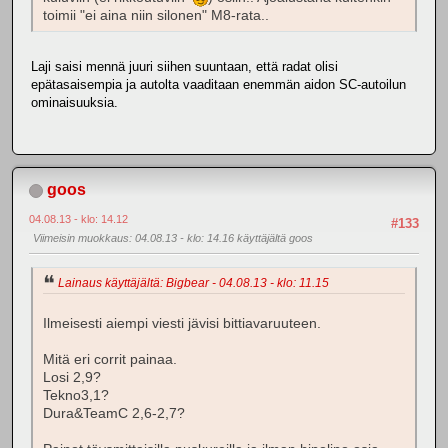
toimii "ei aina niin silonen" M8-rata..
Laji saisi mennä juuri siihen suuntaan, että radat olisi
epätasaisempia ja autolta vaaditaan enemmän aidon SC-autoilun
ominaisuuksia.
goos
04.08.13 - klo: 14.12
#133
Viimeisin muokkaus
: 04.08.13 - klo: 14.16 käyttäjältä goos
Lainaus käyttäjältä: Bigbear - 04.08.13 - klo: 11.15
Ilmeisesti aiempi viesti jävisi bittiavaruuteen.
Mitä eri corrit painaa.
Losi 2,9?
Tekno3,1?
Dura&TeamC 2,6-2,7?