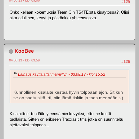
04.08.13 - klo: 09.06
#125
Onko kellään kokemuksia Team C:n TS4TE:stä kisäytössä?. Olisi
aika edullinen, kevyt ja pötköakku yhteensopiva.
KooBee
04.08.13 - klo: 09.59
#126
Lainaus käyttäjältä: mamyllyn - 03.08.13 - klo: 15.52
Kunnollinen kisalaite kestää hyvin tolppaan ajon. Sit kun
se on saatu siitä irti, niin lämä tiskiin ja taas mennään :-)
Kisalaitteet tehdään yleensä niin kevyiksi, ettei ne kestä
tuollaista. Sitten on erikseen Traxxasit tms jotka on suunniteltu
ajettavaksi tolppaan...