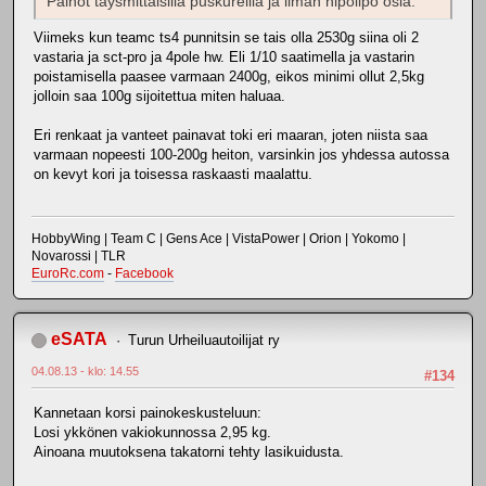
Painot täysmittaisilla puskureilla ja ilman hipolipo osia.
Viimeks kun teamc ts4 punnitsin se tais olla 2530g siina oli 2
vastaria ja sct-pro ja 4pole hw. Eli 1/10 saatimella ja vastarin
poistamisella paasee varmaan 2400g, eikos minimi ollut 2,5kg
jolloin saa 100g sijoitettua miten haluaa.
Eri renkaat ja vanteet painavat toki eri maaran, joten niista saa
varmaan nopeesti 100-200g heiton, varsinkin jos yhdessa autossa
on kevyt kori ja toisessa raskaasti maalattu.
HobbyWing | Team C | Gens Ace | VistaPower | Orion | Yokomo |
Novarossi | TLR
EuroRc.com
-
Facebook
eSATA
Turun Urheiluautoilijat ry
04.08.13 - klo: 14.55
#134
Kannetaan korsi painokeskusteluun:
Losi ykkönen vakiokunnossa 2,95 kg.
Ainoana muutoksena takatorni tehty lasikuidusta.