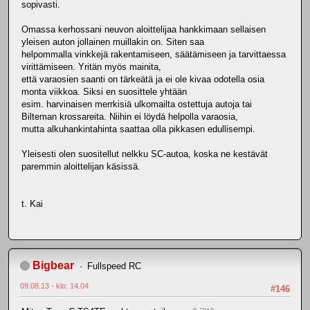
sopivasti.
Omassa kerhossani neuvon aloittelijaa hankkimaan sellaisen
yleisen auton jollainen muillakin on. Siten saa
helpommalla vinkkejä rakentamiseen, säätämiseen ja tarvittaessa
virittämiseen. Yritän myös mainita,
että varaosien saanti on tärkeätä ja ei ole kivaa odotella osia
monta viikkoa. Siksi en suosittele yhtään
esim. harvinaisen merrkisiä ulkomailta ostettuja autoja tai
Bilteman krossareita. Niihin ei löydä helpolla varaosia,
mutta alkuhankintahinta saattaa olla pikkasen edullisempi.
Yleisesti olen suositellut nelkku SC-autoa, koska ne kestävät
paremmin aloittelijan käsissä.
t. Kai
Bigbear
Fullspeed RC
09.08.13 - klo: 14.04
#146