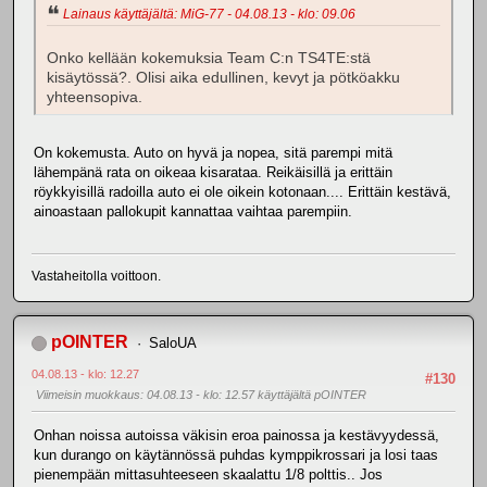
Lainaus käyttäjältä: MiG-77 - 04.08.13 - klo: 09.06
Onko kellään kokemuksia Team C:n TS4TE:stä
kisäytössä?. Olisi aika edullinen, kevyt ja pötköakku
yhteensopiva.
On kokemusta. Auto on hyvä ja nopea, sitä parempi mitä
lähempänä rata on oikeaa kisarataa. Reikäisillä ja erittäin
röykkyisillä radoilla auto ei ole oikein kotonaan.... Erittäin kestävä,
ainoastaan pallokupit kannattaa vaihtaa parempiin.
Vastaheitolla voittoon.
pOINTER
SaloUA
04.08.13 - klo: 12.27
#130
Viimeisin muokkaus
: 04.08.13 - klo: 12.57 käyttäjältä pOINTER
Onhan noissa autoissa väkisin eroa painossa ja kestävyydessä,
kun durango on käytännössä puhdas kymppikrossari ja losi taas
pienempään mittasuhteeseen skaalattu 1/8 polttis.. Jos