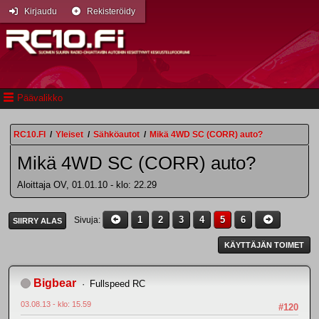
Kirjaudu
Rekisteröidy
Päävalikko
RC10.FI
/
Yleiset
/
Sähköautot
/
Mikä 4WD SC (CORR) auto?
Mikä 4WD SC (CORR) auto?
Aloittaja OV, 01.01.10 - klo: 22.29
1
2
3
4
5
6
Sivuja
SIIRRY ALAS
KÄYTTÄJÄN TOIMET
Bigbear
Fullspeed RC
03.08.13 - klo: 15.59
#120