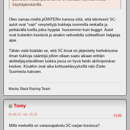
käyttäjämäärillä..
Olen samaa mieltä pOINTERin kanssa siitä, että teknisesti SC-
autot ovat "vain" venytettyjä trukkeja isommilla renkailla ja
peittävällä korilla jotka hyppää huonommin kuin buggyt. Autot
ovat kuitenkin kestäviä ja ainakin nelivedolla suhteellisen helppoja
ajaa.
Tähän vielä lisätään se, että SC-kisat on järjestetty kerhokisoina
ilman tiukkoja sääntöjä jolloin ollaan saatu aikaan erittäin
aloittelijaystävällinen luokka jossa on hyvä henki aktiiviporukan
kesken. Kisatkin ovat aika kohtuuetäisyyksillä näin Etele-
Suomesta katsoen.
Wacky Stack Racing Team
Tomy
05.08.13 - klo: 20.33
#140
Millä merkeillä on varaosapalvelu SC-sarjan kisoissa?