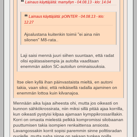
Lainaus käyttäjältä: mamyllyn - 04.08.13 - klo: 14.04
Lainaus käyttäjältä: pOINTER - 04.08.13 - klo:
12.27
Ajoalustana kuitenkin toimii "ei aina niin
silonen" M8-rata..
Laji saisi mennä juuri siihen suuntaan, että radat
olisi epätasaisempia ja autolta vaaditaan
enemmän aidon SC-autoilun ominaisuuksia.
Itse olen kyllä ihan päinvastaista mieltä, en autoni
takia, vaan siksi, että reikäisellä radalla ajaminen on
enemmän lottoa kuin kilvanajoa.
Mennään aika lujaa aiheesta ohi, mutta jos oikeasti on
kunnon sähkökrossirata, niin miksi sillä pitää ajaa korrilla,
kun oikeasti pystyisi kilpaa ajamaan kymppikrossarillakin.
Korri on omasta mielestä pelkkä kompromissi silobaanan
puuttumisen takia isompien renkaittensa ansiosta.
Lavangossakin korrit sopisi paremmin sinne polttisradan
puolelle, mutta paha sinne on sekaan tunkea noilla