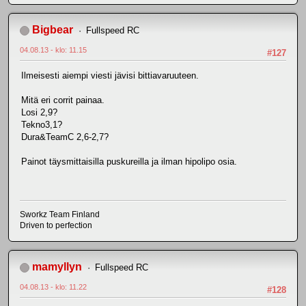
Bigbear
Fullspeed RC
04.08.13 - klo: 11.15
#127
Ilmeisesti aiempi viesti jävisi bittiavaruuteen.
Mitä eri corrit painaa.
Losi 2,9?
Tekno3,1?
Dura&TeamC 2,6-2,7?
Painot täysmittaisilla puskureilla ja ilman hipolipo osia.
Sworkz Team Finland
Driven to perfection
mamyllyn
Fullspeed RC
04.08.13 - klo: 11.22
#128