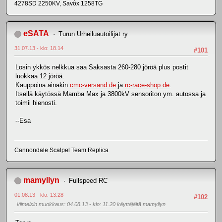
4278SD 2250KV, Savôx 1258TG
eSATA
Turun Urheiluautoilijat ry
31.07.13 - klo: 18.14
#101
Losin ykkös nelkkua saa Saksasta 260-280 jöröä plus postit
luokkaa 12 jöröä.
Kauppoina ainakin
cmc-versand.de
ja
rc-race-shop.de
.
Itsellä käytössä Mamba Max ja 3800kV sensoriton ym. autossa ja
toimii hienosti.
--Esa
Cannondale Scalpel Team Replica
mamyllyn
Fullspeed RC
01.08.13 - klo: 13.28
#102
Viimeisin muokkaus
: 04.08.13 - klo: 11.20 käyttäjältä mamyllyn