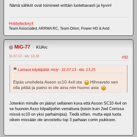
Nämä sähköt ovat toimineet erittäin luotettavasti ja hyvin!
Hobbyfactory.fi
Team Associated, ARRMA RC, Team Orion, Power HD & Avid
MiG-77
KUArc
31.07.13 - klo: 13.33
#92
Lainaus käyttäjältä: mcly - 31.07.13 - klo: 13.25
Eipäs unohdeta Asson sc10 4x4:sta
Hihnaveto sen
olla pitää ja paino ei ole aina niin huono asia
Jotenkin minulle on jäänyt sellainen kuva että Asson SC10 4x4 on
se huonoin Asso kilpailijoihin verrattuna (toisin kuin 2wd Corrissa
missä sc10 on yksi parhaimipia). Tiedä sitten, mutta eipä tuota
oikein missään ole arvostettu top 3 parhaan corrin joukkoon.