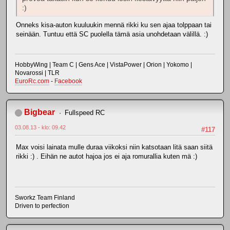
:)
Onneks kisa-auton kuuluukin mennä rikki ku sen ajaa tolppaan tai
seinään. Tuntuu että SC puolella tämä asia unohdetaan välillä. :)
HobbyWing | Team C | Gens Ace | VistaPower | Orion | Yokomo |
Novarossi | TLR
EuroRc.com
-
Facebook
Bigbear
Fullspeed RC
03.08.13 - klo: 09.42
#117
Max voisi lainata mulle duraa viikoksi niin katsotaan litä saan siitä
rikki :) . Eihän ne autot hajoa jos ei aja romurallia kuten mä :)
Sworkz Team Finland
Driven to perfection