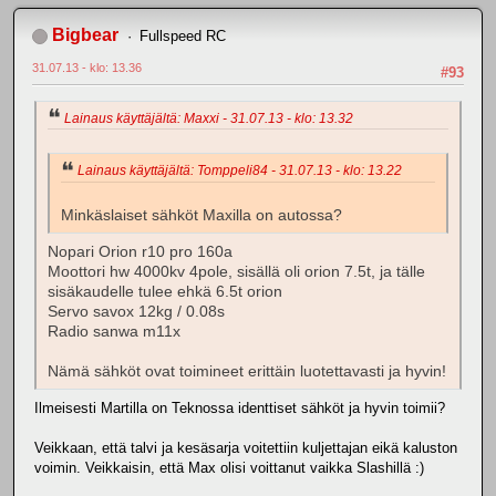
Bigbear
Fullspeed RC
31.07.13 - klo: 13.36
#93
Lainaus käyttäjältä: Maxxi - 31.07.13 - klo: 13.32
Lainaus käyttäjältä: Tomppeli84 - 31.07.13 - klo: 13.22
Minkäslaiset sähköt Maxilla on autossa?
Nopari Orion r10 pro 160a
Moottori hw 4000kv 4pole, sisällä oli orion 7.5t, ja tälle
sisäkaudelle tulee ehkä 6.5t orion
Servo savox 12kg / 0.08s
Radio sanwa m11x
Nämä sähköt ovat toimineet erittäin luotettavasti ja hyvin!
Ilmeisesti Martilla on Teknossa identtiset sähköt ja hyvin toimii?
Veikkaan, että talvi ja kesäsarja voitettiin kuljettajan eikä kaluston
voimin. Veikkaisin, että Max olisi voittanut vaikka Slashillä :)