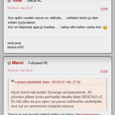
Totte
JoeUa RC
02.08.13 - klo: 22.47
#108
Itse ajelin vuoden asson sc nelkulla ... vaihdoin losiin ja olen
eritäin tyytyväinen
losi on helpompi ajaa ja huoltaa .... taitaa olla kallen vanha losi
axial jeep
tamiya m05
Maxxi
Fullspeed RC
03.08.13 - klo: 00.11
#109
Lainaus käyttäjältä: kepe - 02.08.13 - klo: 17.41
Hyvin toimii tää teidän Durango aivopesukone. 4h
yöunien jälkee tuntu parhaalta idealta tilata DESC410 v2.
En tiiä oliko toi pro spec nyt paras vaihtoehto alottelijalle,
mut nyt on semmonen kuitenki tulossa.
Tässä on pari hyvää vinkkiä mitkä voi lukea:
http://www.team-