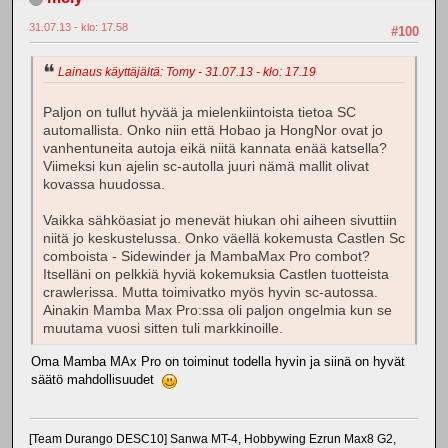
31.07.13 - klo: 17.58
#100
Lainaus käyttäjältä: Tomy - 31.07.13 - klo: 17.19
Paljon on tullut hyvää ja mielenkiintoista tietoa SC
automallista. Onko niin että Hobao ja HongNor ovat jo
vanhentuneita autoja eikä niitä kannata enää katsella?
Viimeksi kun ajelin sc-autolla juuri nämä mallit olivat
kovassa huudossa.
Vaikka sähköasiat jo menevät hiukan ohi aiheen sivuttiin
niitä jo keskustelussa. Onko väellä kokemusta Castlen Sc
comboista - Sidewinder ja MambaMax Pro combot?
Itselläni on pelkkiä hyviä kokemuksia Castlen tuotteista
crawlerissa. Mutta toimivatko myös hyvin sc-autossa.
Ainakin Mamba Max Pro:ssa oli paljon ongelmia kun se
muutama vuosi sitten tuli markkinoille.
Oma Mamba MAx Pro on toiminut todella hyvin ja siinä on hyvät
säätö mahdollisuudet
[Team Durango DESC10] Sanwa MT-4, Hobbywing Ezrun Max8 G2,