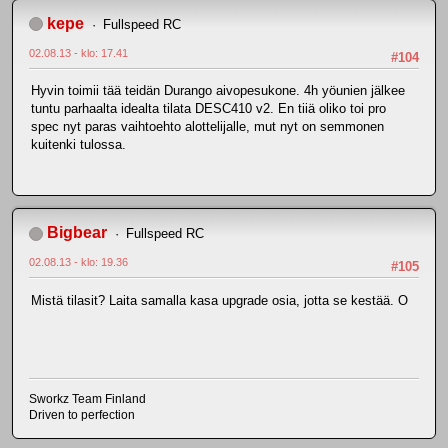
kepe
Fullspeed RC
02.08.13 - klo: 17.41
#104
Hyvin toimii tää teidän Durango aivopesukone. 4h yöunien jälkee
tuntu parhaalta idealta tilata DESC410 v2. En tiiä oliko toi pro
spec nyt paras vaihtoehto alottelijalle, mut nyt on semmonen
kuitenki tulossa.
Bigbear
Fullspeed RC
02.08.13 - klo: 19.36
#105
Mistä tilasit? Laita samalla kasa upgrade osia, jotta se kestää. O
Sworkz Team Finland
Driven to perfection