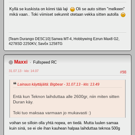
Kyllä se kuskista on kiinni tää laji
Oli se auto sitten "melkeen"
mikä vaan.. Toki viimiset sekunnit otetaan vekka sitten autolla
[Team Durango DESC10] Sanwa MT-4, Hobbywing Ezrun Max8 G2,
4278SD 2250KV, Savôx 1258TG
Maxxi
Fullspeed RC
31.07.13 - klo: 14.07
#98
Lainaus käyttäjältä: Bigbear - 31.07.13 - klo: 13.49
Entä kun Teknon laihduttaa alle 2600gr, niin miten sitten
Duran käy.
Toki tuo maksaa varmaan jo mukavasti :)
voihan se silloin olla yhtä nopea, en tiedä. Mutta luulen samaa
kuin sinä, se ei ole ihan kauhean halpaa laihduttaa teknoa 500g