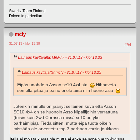
Sworkz Team Finland
Driven to perfection
mcly
31.07.13 - klo: 13.39
#94
Lainaus käyttäjältä: MiG-77 - 31.07.13 - klo: 13.33
Lainaus käyttäjältä: mcly - 31.07.13 - klo: 13.25
Eipäs unohdeta Asson sc10 4x4:sta
Hihnaveto
sen olla pitää ja paino ei ole aina niin huono asia
Jotenkin minulle on jäänyt sellainen kuva että Asson
SC10 4x4 on se huonoin Asso kilpailijoihin verrattuna
(toisin kuin 2wd Corrissa missä sc10 on yksi
parhaimipia). Tiedä sitten, mutta eipä tuota oikein
missään ole arvostettu top 3 parhaan corrin joukkoon.
Itellä ei moista kuvaa ole mutta ei ehkä se nopein auto 4x4:ssa.