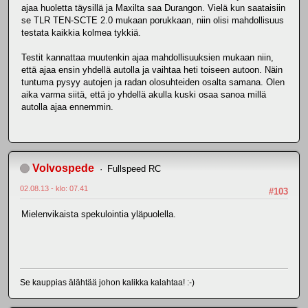
ajaa huoletta täysillä ja Maxilta saa Durangon. Vielä kun saataisiin
se TLR TEN-SCTE 2.0 mukaan porukkaan, niin olisi mahdollisuus
testata kaikkia kolmea tykkiä.
Testit kannattaa muutenkin ajaa mahdollisuuksien mukaan niin,
että ajaa ensin yhdellä autolla ja vaihtaa heti toiseen autoon. Näin
tuntuma pysyy autojen ja radan olosuhteiden osalta samana. Olen
aika varma siitä, että jo yhdellä akulla kuski osaa sanoa millä
autolla ajaa ennemmin.
Volvospede
Fullspeed RC
02.08.13 - klo: 07.41
#103
Mielenvikaista spekulointia yläpuolella.
Se kauppias älähtää johon kalikka kalahtaa! :-)