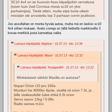
SC10 4x4 on se huonoin Asso kilpailijoihin verrattuna
(toisin kuin 2wd Corrissa missä sc10 on yksi
parhaimipia). Tiedä sitten, mutta eipä tuota oikein
missään ole arvostettu top 3 parhaan corrin joukkoon.
Joo assollahan on monta hyvää autoa, mutta mä en laskisi sc10
4x4 siihen mukaan. 4veto correja on tällä hetkellä markkinoilla 3
kovaa merkkiä josta kannattaa valita.
Lainaus käyttäjältä: Bigbear - 31.07.13 - klo: 13.36
Lainaus käyttäjältä: Maxxi - 31.07.13 - klo: 13.32
Lainaus käyttäjältä: Tomppeli84 - 31.07.13 - klo: 13.22
Minkäslaiset sähköt Maxilla on autossa?
Nopari Orion r10 pro 160a
Moottori hw 4000kv 4pole, sisällä oli orion 7.5t, ja
tälle sisäkaudelle tulee ehkä 6.5t orion
Servo savox 12kg / 0.08s
Radio sanwa m11x