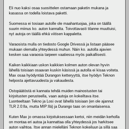
Eli nuo kaksi osaa suosittelen ostamaan paketin mukana ja
kasassa on todella loistava paketti.
Suomessa ei tosiaan autolle ole maahantuojaa, joka on täällä
suurin miinus ko. auton kannalta. Toivottavasti tilanne muuttuisi,
nyt autoja on täällä ehkä viitisen kappaletta.
Varaosista mulla on tiedosto Google Drivessä ja listaan pääsee
mukaan olemalla yhteydessä muhun. Näin ko. autolla ajavien
kesken saa varaosia tarpeen vaatiessa myös paikallisesti.
Kaiken kaikkiaan uskon kaikkien kolmen auton olevan hyvin
lähellä toisiaan osaavan kuskin käsissä ja autolla ei kisaa voiteta.
Max osaa hyödyntää Durangon ketteryyttä, itse hyödyn Teknon
helposta ajettavuudesta ja vakaudesta.
Ostopäätöstä ei kannata tehdä muiden mainostusten tai
kirjoitusten perusteella, vaan autoja on kokeiltava itse.
Luonteeltaan Tekno ja Losi ovat lähellä toisiaan (en ole ajannut
TLR 2.0:lla, mutta MIP:llä) ja Durango taas on omanlaisensa.
Kuten Max jo omassa kirjoituksessaan kertoi, niin meidän kerholla
on montaa eri autoa ja kannattaa olla yhteydessä jos harkitsee
auton vaihtoa. Itse annan mielelläni Teknon kokeiluun ja sillä saa