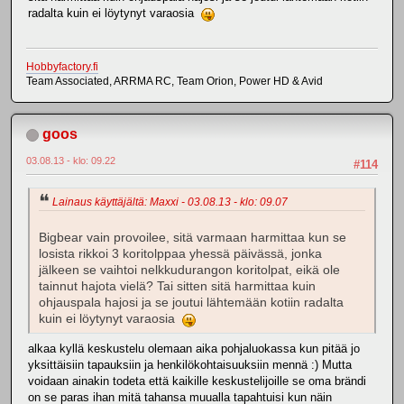
radalta kuin ei löytynyt varaosia
Hobbyfactory.fi
Team Associated, ARRMA RC, Team Orion, Power HD & Avid
goos
03.08.13 - klo: 09.22
#114
Lainaus käyttäjältä: Maxxi - 03.08.13 - klo: 09.07
Bigbear vain provoilee, sitä varmaan harmittaa kun se
losista rikkoi 3 koritolppaa yhessä päivässä, jonka
jälkeen se vaihtoi nelkkudurangon koritolpat, eikä ole
tainnut hajota vielä? Tai sitten sitä harmittaa kuin
ohjauspala hajosi ja se joutui lähtemään kotiin radalta
kuin ei löytynyt varaosia
alkaa kyllä keskustelu olemaan aika pohjaluokassa kun pitää jo
yksittäisiin tapauksiin ja henkilökohtaisuuksiin mennä :) Mutta
voidaan ainakin todeta että kaikille keskustelijoille se oma brändi
on se paras ihan mitä tahansa muualla tapahtuisi kun näin