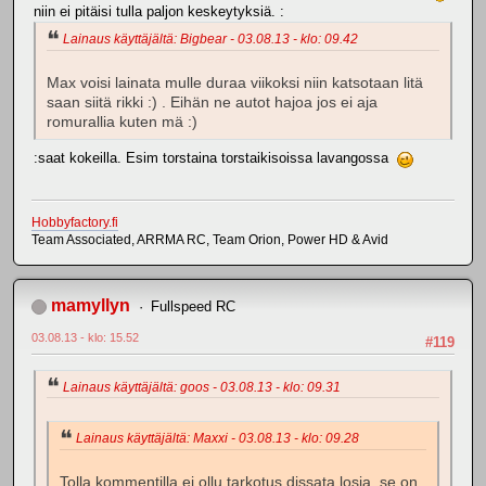
niin ei pitäisi tulla paljon keskeytyksiä. :
Lainaus käyttäjältä: Bigbear - 03.08.13 - klo: 09.42
Max voisi lainata mulle duraa viikoksi niin katsotaan litä
saan siitä rikki :) . Eihän ne autot hajoa jos ei aja
romurallia kuten mä :)
:saat kokeilla. Esim torstaina torstaikisoissa lavangossa
Hobbyfactory.fi
Team Associated, ARRMA RC, Team Orion, Power HD & Avid
mamyllyn
Fullspeed RC
03.08.13 - klo: 15.52
#119
Lainaus käyttäjältä: goos - 03.08.13 - klo: 09.31
Lainaus käyttäjältä: Maxxi - 03.08.13 - klo: 09.28
Tolla kommentilla ei ollu tarkotus dissata losia, se on