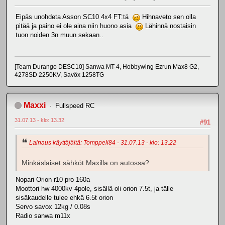
Eipäs unohdeta Asson SC10 4x4 FT:tä
Hihnaveto sen olla
pitää ja paino ei ole aina niin huono asia
Lähinnä nostaisin
tuon noiden 3n muun sekaan..
[Team Durango DESC10] Sanwa MT-4, Hobbywing Ezrun Max8 G2,
4278SD 2250KV, Savôx 1258TG
Maxxi
Fullspeed RC
31.07.13 - klo: 13.32
#91
Lainaus käyttäjältä: Tomppeli84 - 31.07.13 - klo: 13.22
Minkäslaiset sähköt Maxilla on autossa?
Nopari Orion r10 pro 160a
Moottori hw 4000kv 4pole, sisällä oli orion 7.5t, ja tälle
sisäkaudelle tulee ehkä 6.5t orion
Servo savox 12kg / 0.08s
Radio sanwa m11x