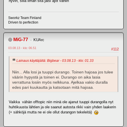
hyvin, sillä ilman sitä jäisi ajot vähiin
Sworkz Team Finland
Driven to perfection
MiG-77
KUArc
03.08.13 - klo: 06.51
#112
Lainaus käyttäjältä: Bigbear - 03.08.13 - klo: 01.33
Niin... Alla losi ja tuuppi durango. Toinen hajoaa jos tulee
väärin hypystä ja toinen ei. Durango on aika lasia
verrattuna losiin myös nelkkuna. Ajelkaa vakio duralla
edes pari kuukautta ja katsotaan mitä hajoaa.
Vaikka vähän offtopic niin minä ole ajanut tuuppi durangolla nyt
huhtikuusta lähtien ja ole saanut autosta rikki vain yhden laakerin
(+ sähköjä mutta ne ei ole ollut durangon tekeleitä)