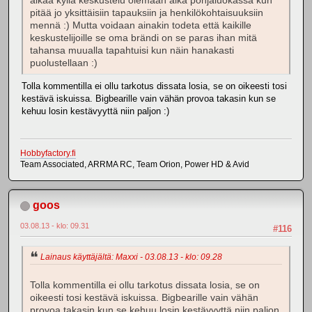
alkaa kyllä keskustelu olemaan aika pohjaluokassa kun
pitää jo yksittäisiin tapauksiin ja henkilökohtaisuuksiin
mennä :) Mutta voidaan ainakin todeta että kaikille
keskustelijoille se oma brändi on se paras ihan mitä
tahansa muualla tapahtuisi kun näin hanakasti
puolustellaan :)
Tolla kommentilla ei ollu tarkotus dissata losia, se on oikeesti tosi
kestävä iskuissa. Bigbearille vain vähän provoa takasin kun se
kehuu losin kestävyyttä niin paljon :)
Hobbyfactory.fi
Team Associated, ARRMA RC, Team Orion, Power HD & Avid
goos
03.08.13 - klo: 09.31
#116
Lainaus käyttäjältä: Maxxi - 03.08.13 - klo: 09.28
Tolla kommentilla ei ollu tarkotus dissata losia, se on
oikeesti tosi kestävä iskuissa. Bigbearille vain vähän
provoa takasin kun se kehuu losin kestävyyttä niin paljon