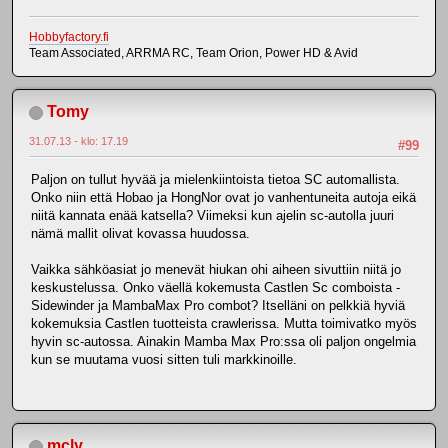
Hobbyfactory.fi
Team Associated, ARRMA RC, Team Orion, Power HD & Avid
Tomy
31.07.13 - klo: 17.19
#99
Paljon on tullut hyvää ja mielenkiintoista tietoa SC automallista.
Onko niin että Hobao ja HongNor ovat jo vanhentuneita autoja eikä
niitä kannata enää katsella? Viimeksi kun ajelin sc-autolla juuri
nämä mallit olivat kovassa huudossa.
Vaikka sähköasiat jo menevät hiukan ohi aiheen sivuttiin niitä jo
keskustelussa. Onko väellä kokemusta Castlen Sc comboista -
Sidewinder ja MambaMax Pro combot? Itselläni on pelkkiä hyviä
kokemuksia Castlen tuotteista crawlerissa. Mutta toimivatko myös
hyvin sc-autossa. Ainakin Mamba Max Pro:ssa oli paljon ongelmia
kun se muutama vuosi sitten tuli markkinoille.
mcly