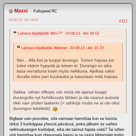
Maxxi
Fullspeed RC
03.08.13 - klo: 09.07
#113
Lainaus käyttäjältä: MiG-77 - 03.08.13 - klo: 06.51
Lainaus käyttäjältä: Bigbear - 03.08.13 - klo: 01.33
Niin... Alla losi ja tuuppi durango. Toinen hajoaa jos
tulee väärin hypystä ja toinen ei. Durango on aika
lasia verrattuna losiin myös nelkkuna. Ajelkaa vakio
duralla edes pari kuukautta ja katsotaan mitä hajoaa.
Vaikka vähän offtopic niin minä ole ajanut tuuppi
durangolla nyt huhtikuusta lähtien ja ole saanut autosta
rikki vain yhden laakerin (+ sähköjä mutta ne ei ole ollut
durangon tekeleitä)
Bigbear vain provoilee, sitä varmaan harmittaa kun se losista
rikkoi 3 koritolppaa yhessä päivässä, jonka jälkeen se vaihtoi
nelkkudurangon koritolpat, eikä ole tainnut hajota vielä? Tai sitten
sitä harmittaa kuin ohjauspala hajosi ja se joutui lähtemään kotiin