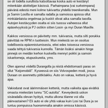
se oli todella surullista katsottavaa koska auto ei kestänyt
mitenkään aloittelijan käsissä. Parhaimpana (vai surkeimpana)
päivänä edestä meni kolme tukivartta yhdellä treenikerralla. Mun
ja Samin Losilla ei samalla radalla ja samoissa ajoissa ollut
minkäänlaista ongelmaa ja kuskit olivat aika samalla tasolla.
Autojen kestävyyden osalta ei siis tuossa vaiheessa ollut
epäselvyyksiä ja PJ ostikin sitten Losin -ja myi Duran Maxille.
Kakkos versiossa on päivitetty mm. tukivarsia, mutta silti porukka
päivittää ne RPM:n tuotteisiin. Mun mielestä se on osoitus
todellisesta epäonnistumisesta, ettei edes toisessa versiossa
saada tehtyä tukivarsia kunnolla. Tämän lisäksi ainakin hinge
pinnejä on meidän kerhon kuskeilla mennyt poikki ja samoin
iskaritorneja, etupuskureita, yms.
Olen ajannut viidellä Durangolla ja niistä ehdottomasti paras on
ollut "Keijomobiili". Kyseessä on siis Volvospeden modi, jossa
Duraan on asennettu pötköakku. Auto on vakaa, ketterä ja hyvä
ajaa.
Vakiodurat ovat äärimmäisen ketteriä, mutta vaikeita ajaa eivätkä
omasta mielestäni tunnu "SC-autolta". Keveydestä uskon
sisäradalla olevan hyötyä, mutta ulkona tilanne voi olla
päinvastainen? Eli auto ei ole yhtä vakaa kuin Losi tai Dura ja se
tuntuu pompuissa huonommalta ainakin omissa käsissä.