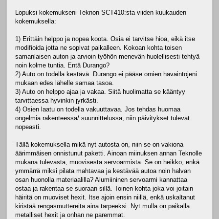
Lopuksi kokemukseni Teknon SCT410:sta viiden kuukauden
kokemuksella:
1) Erittäin helppo ja nopea koota. Osia ei tarvitse hioa, eikä itse
modifioida jotta ne sopivat paikalleen. Kokoan kohta toisen
samanlaisen auton ja arvioin työhön menevän huolellisesti tehtyä
noin kolme tuntia. Entä Durango?
2) Auto on todella kestävä. Durango ei pääse omien havaintojeni
mukaan edes lähelle samaa tasoa.
3) Auto on helppo ajaa ja vakaa. Siitä huolimatta se kääntyy
tarvittaessa hyvinkin jyrkästi.
4) Osien laatu on todella vakuuttavaa. Jos tehdas huomaa
ongelmia rakenteessa/ suunnittelussa, niin päivitykset tulevat
nopeasti.
Tällä kokemuksella mikä nyt autosta on, niin se on vakiona
äärimmäisen onnistunut paketti. Ainoan miinuksen annan Teknolle
mukana tulevasta, muovisesta servoarmista. Se on heikko, enkä
ymmärrä miksi pilata mahtavaa ja kestävää autoa noin halvan
osan huonolla materiaalilla? Alumiininen servoarmi kannattaa
ostaa ja rakentaa se suoraan sillä. Toinen kohta joka voi joitain
häiritä on muoviset hexit. Itse ajoin ensin niillä, enkä uskaltanut
kiristää rengasmuttereita aina tarpeeksi. Nyt mulla on paikalla
metalliset hexit ja onhan ne paremmat.