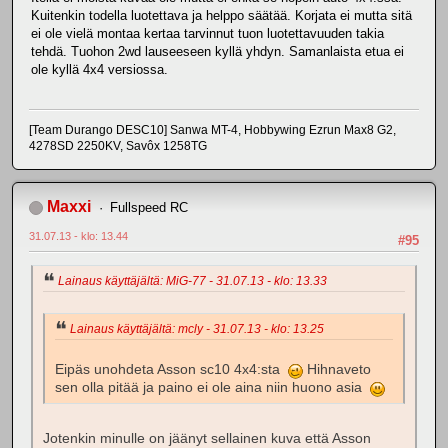
Kuitenkin todella luotettava ja helppo säätää. Korjata ei mutta sitä
ei ole vielä montaa kertaa tarvinnut tuon luotettavuuden takia
tehdä. Tuohon 2wd lauseeseen kyllä yhdyn. Samanlaista etua ei
ole kyllä 4x4 versiossa.
[Team Durango DESC10] Sanwa MT-4, Hobbywing Ezrun Max8 G2,
4278SD 2250KV, Savôx 1258TG
Maxxi
Fullspeed RC
31.07.13 - klo: 13.44
#95
Lainaus käyttäjältä: MiG-77 - 31.07.13 - klo: 13.33
Lainaus käyttäjältä: mcly - 31.07.13 - klo: 13.25
Eipäs unohdeta Asson sc10 4x4:sta
Hihnaveto
sen olla pitää ja paino ei ole aina niin huono asia
Jotenkin minulle on jäänyt sellainen kuva että Asson