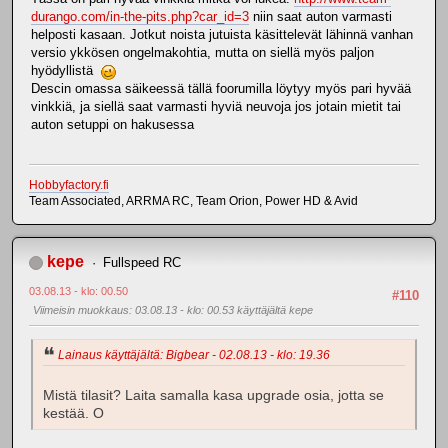
durango.com/in-the-pits.php?car_id=3
niin saat auton varmasti
helposti kasaan. Jotkut noista jutuista käsittelevät lähinnä vanhan
versio ykkösen ongelmakohtia, mutta on siellä myös paljon
hyödyllistä
Descin omassa säikeessä tällä foorumilla löytyy myös pari hyvää
vinkkiä, ja siellä saat varmasti hyviä neuvoja jos jotain mietit tai
auton setuppi on hakusessa
Hobbyfactory.fi
Team Associated, ARRMA RC, Team Orion, Power HD & Avid
kepe
Fullspeed RC
03.08.13 - klo: 00.50
#110
Viimeisin muokkaus
: 03.08.13 - klo: 00.53 käyttäjältä kepe
Lainaus käyttäjältä: Bigbear - 02.08.13 - klo: 19.36
Mistä tilasit? Laita samalla kasa upgrade osia, jotta se
kestää. O