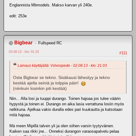
Englannista Mbmodels. Makso karvan yli 240e.
edit: 253e
Bigbear
Fullspeed RC
03.08.13 - klo: 01.33
#111
Lainaus käyttäjältä: Volvospede - 02.08.13 - klo: 21.03
Osta Bigbear se tekno. Sisäkausi lähestyy ja tekno
kestää ajella seiniä ja tolppia päin!
(niinkuin losinkin piti kestää)
Niin... Alla losi ja tuuppi durango. Toinen hajoaa jos tulee väärin
hypystä ja toinen ei. Durango on aika lasia verrattuna losiin myös
nelkkuna. Ajelkaa vakio duralla edes pari kuukautta ja katsotaan
mitä hajoaa.
Mä meen Mipillä talven yli ja olen siihen varsin tyytyväinen.
Kaiken saa rikki jne... Onneksi durangon varaosapalvelu pelaa