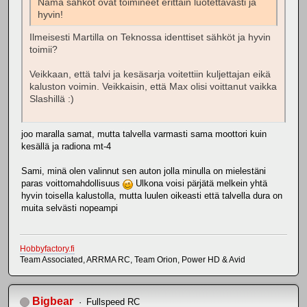
Nämä sähköt ovat toimineet erittäin luotettavasti ja
hyvin!
Ilmeisesti Martilla on Teknossa identtiset sähköt ja hyvin
toimii?
Veikkaan, että talvi ja kesäsarja voitettiin kuljettajan eikä
kaluston voimin. Veikkaisin, että Max olisi voittanut vaikka
Slashillä :)
joo maralla samat, mutta talvella varmasti sama moottori kuin
kesällä ja radiona mt-4
Sami, minä olen valinnut sen auton jolla minulla on mielestäni
paras voittomahdollisuus
Ulkona voisi pärjätä melkein yhtä
hyvin toisella kalustolla, mutta luulen oikeasti että talvella dura on
muita selvästi nopeampi
Hobbyfactory.fi
Team Associated, ARRMA RC, Team Orion, Power HD & Avid
Bigbear
Fullspeed RC