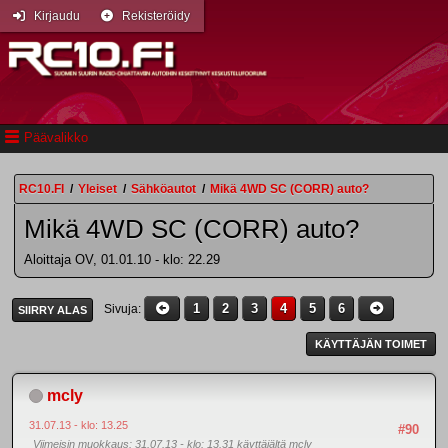
Kirjaudu
Rekisteröidy
Päävalikko
RC10.FI
/
Yleiset
/
Sähköautot
/
Mikä 4WD SC (CORR) auto?
Mikä 4WD SC (CORR) auto?
Aloittaja OV, 01.01.10 - klo: 22.29
1
2
3
4
5
6
Sivuja
SIIRRY ALAS
KÄYTTÄJÄN TOIMET
mcly
31.07.13 - klo: 13.25
#90
Viimeisin muokkaus
: 31.07.13 - klo: 13.31 käyttäjältä mcly