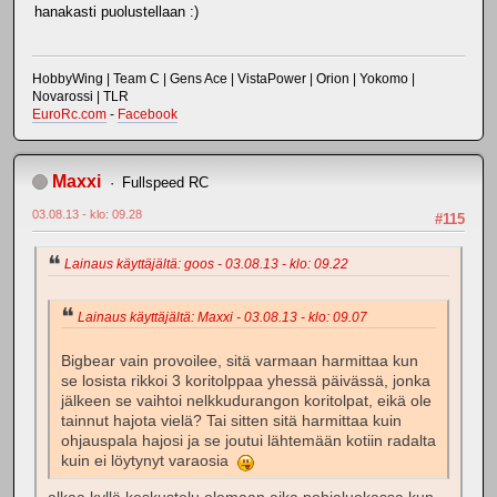
hanakasti puolustellaan :)
HobbyWing | Team C | Gens Ace | VistaPower | Orion | Yokomo |
Novarossi | TLR
EuroRc.com
-
Facebook
Maxxi
Fullspeed RC
03.08.13 - klo: 09.28
#115
Lainaus käyttäjältä: goos - 03.08.13 - klo: 09.22
Lainaus käyttäjältä: Maxxi - 03.08.13 - klo: 09.07
Bigbear vain provoilee, sitä varmaan harmittaa kun
se losista rikkoi 3 koritolppaa yhessä päivässä, jonka
jälkeen se vaihtoi nelkkudurangon koritolpat, eikä ole
tainnut hajota vielä? Tai sitten sitä harmittaa kuin
ohjauspala hajosi ja se joutui lähtemään kotiin radalta
kuin ei löytynyt varaosia