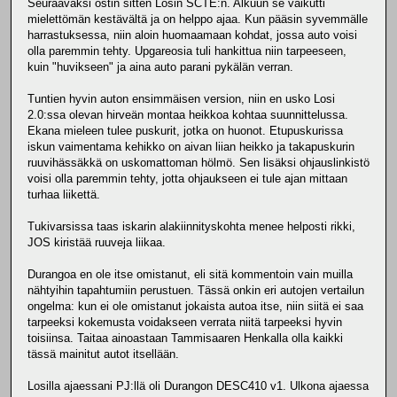
Seuraavaksi ostin sitten Losin SCTE:n. Alkuun se vaikutti
mielettömän kestävältä ja on helppo ajaa. Kun pääsin syvemmälle
harrastuksessa, niin aloin huomaamaan kohdat, jossa auto voisi
olla paremmin tehty. Upgareosia tuli hankittua niin tarpeeseen,
kuin "huvikseen" ja aina auto parani pykälän verran.
Tuntien hyvin auton ensimmäisen version, niin en usko Losi
2.0:ssa olevan hirveän montaa heikkoa kohtaa suunnittelussa.
Ekana mieleen tulee puskurit, jotka on huonot. Etupuskurissa
iskun vaimentama kehikko on aivan liian heikko ja takapuskurin
ruuvihässäkkä on uskomattoman hölmö. Sen lisäksi ohjauslinkistö
voisi olla paremmin tehty, jotta ohjaukseen ei tule ajan mittaan
turhaa liikettä.
Tukivarsissa taas iskarin alakiinnityskohta menee helposti rikki,
JOS kiristää ruuveja liikaa.
Durangoa en ole itse omistanut, eli sitä kommentoin vain muilla
nähtyihin tapahtumiin perustuen. Tässä onkin eri autojen vertailun
ongelma: kun ei ole omistanut jokaista autoa itse, niin siitä ei saa
tarpeeksi kokemusta voidakseen verrata niitä tarpeeksi hyvin
toisiinsa. Taitaa ainoastaan Tammisaaren Henkalla olla kaikki
tässä mainitut autot itsellään.
Losilla ajaessani PJ:llä oli Durangon DESC410 v1. Ulkona ajaessa