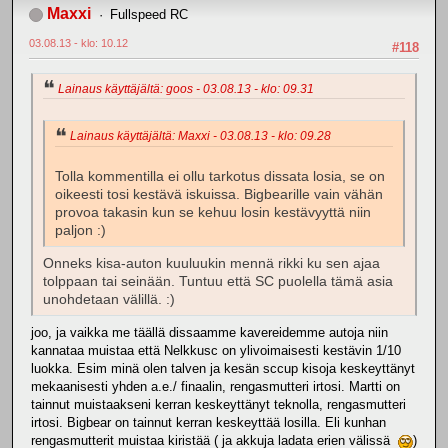
Maxxi
Fullspeed RC
03.08.13 - klo: 10.12
#118
Lainaus käyttäjältä: goos - 03.08.13 - klo: 09.31
Lainaus käyttäjältä: Maxxi - 03.08.13 - klo: 09.28
Tolla kommentilla ei ollu tarkotus dissata losia, se on
oikeesti tosi kestävä iskuissa. Bigbearille vain vähän
provoa takasin kun se kehuu losin kestävyyttä niin
paljon :)
Onneks kisa-auton kuuluukin mennä rikki ku sen ajaa
tolppaan tai seinään. Tuntuu että SC puolella tämä asia
unohdetaan välillä. :)
joo, ja vaikka me täällä dissaamme kavereidemme autoja niin
kannataa muistaa että Nelkkusc on ylivoimaisesti kestävin 1/10
luokka. Esim minä olen talven ja kesän sccup kisoja keskeyttänyt
mekaanisesti yhden a.e./ finaalin, rengasmutteri irtosi. Martti on
tainnut muistaakseni kerran keskeyttänyt teknolla, rengasmutteri
irtosi. Bigbear on tainnut kerran keskeyttää losilla. Eli kunhan
rengasmutterit muistaa kiristää ( ja akkuja ladata erien välissä
)