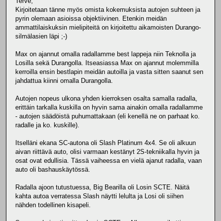
Terve,
Kirjoitetaan tänne myös omista kokemuksista autojen suhteen ja
pyrin olemaan asioissa objektiivinen. Etenkin meidän
ammattilaiskuksin mielipiteitä on kirjoitettu aikamoisten Durango-
silmälasien läpi ;-)
Max on ajannut omalla radallamme best lappeja niin Teknolla ja
Losilla sekä Durangolla. Itseasiassa Max on ajannut molemmilla
kerroilla ensin bestlapin meidän autoilla ja vasta sitten saanut sen
jahdattua kiinni omalla Durangolla.
Autojen nopeus ulkona yhden kierroksen osalta samalla radalla,
erittäin tarkalla kuskilla on hyvin sama ainakin omalla radallamme
- autojen säädöistä puhumattakaan (eli kenellä ne on parhaat ko.
radalle ja ko. kuskille).
Itselläni ekana SC-autona oli Slash Platinum 4x4. Se oli alkuun
aivan riittävä auto, olisi varmaan kestänyt 2S-tekniikalla hyvin ja
osat ovat edullisia. Tässä vaiheessa en vielä ajanut radalla, vaan
auto oli bashauskäytössä.
Radalla ajoon tutustuessa, Big Bearilla oli Losin SCTE. Näitä
kahta autoa verratessa Slash näytti lelulta ja Losi oli siihen
nähden todellinen kisapeli.