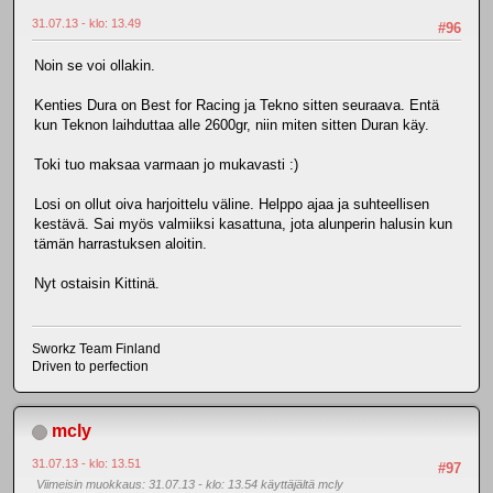
31.07.13 - klo: 13.49
#96
Noin se voi ollakin.
Kenties Dura on Best for Racing ja Tekno sitten seuraava. Entä
kun Teknon laihduttaa alle 2600gr, niin miten sitten Duran käy.
Toki tuo maksaa varmaan jo mukavasti :)
Losi on ollut oiva harjoittelu väline. Helppo ajaa ja suhteellisen
kestävä. Sai myös valmiiksi kasattuna, jota alunperin halusin kun
tämän harrastuksen aloitin.
Nyt ostaisin Kittinä.
Sworkz Team Finland
Driven to perfection
mcly
31.07.13 - klo: 13.51
#97
Viimeisin muokkaus
: 31.07.13 - klo: 13.54 käyttäjältä mcly