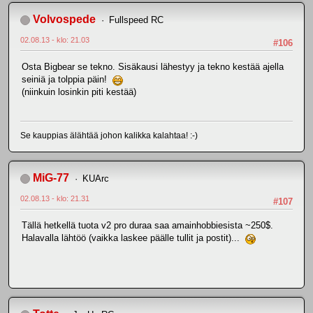
Volvospede
Fullspeed RC
02.08.13 - klo: 21.03
#106
Osta Bigbear se tekno. Sisäkausi lähestyy ja tekno kestää ajella
seiniä ja tolppia päin!
(niinkuin losinkin piti kestää)
Se kauppias älähtää johon kalikka kalahtaa! :-)
MiG-77
KUArc
02.08.13 - klo: 21.31
#107
Tällä hetkellä tuota v2 pro duraa saa amainhobbiesista ~250$.
Halavalla lähtöö (vaikka laskee päälle tullit ja postit)...