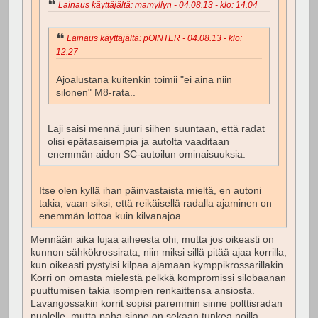
Lainaus käyttäjältä: mamyllyn - 04.08.13 - klo: 14.04
Lainaus käyttäjältä: pOINTER - 04.08.13 - klo:
12.27
Ajoalustana kuitenkin toimii "ei aina niin
silonen" M8-rata..
Laji saisi mennä juuri siihen suuntaan, että radat
olisi epätasaisempia ja autolta vaaditaan
enemmän aidon SC-autoilun ominaisuuksia.
Itse olen kyllä ihan päinvastaista mieltä, en autoni
takia, vaan siksi, että reikäisellä radalla ajaminen on
enemmän lottoa kuin kilvanajoa.
Mennään aika lujaa aiheesta ohi, mutta jos oikeasti on
kunnon sähkökrossirata, niin miksi sillä pitää ajaa korrilla,
kun oikeasti pystyisi kilpaa ajamaan kymppikrossarillakin.
Korri on omasta mielestä pelkkä kompromissi silobaanan
puuttumisen takia isompien renkaittensa ansiosta.
Lavangossakin korrit sopisi paremmin sinne polttisradan
puolelle, mutta paha sinne on sekaan tunkea noilla