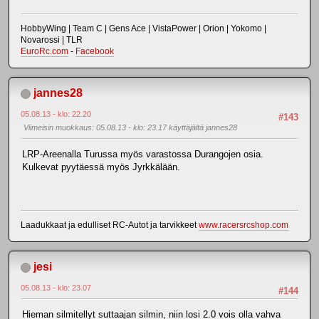
HobbyWing | Team C | Gens Ace | VistaPower | Orion | Yokomo |
Novarossi | TLR
EuroRc.com
-
Facebook
jannes28
05.08.13 - klo: 22.20
#143
Viimeisin muokkaus
: 05.08.13 - klo: 23.17 käyttäjältä jannes28
LRP-Areenalla Turussa myös varastossa Durangojen osia.
Kulkevat pyytäessä myös Jyrkkälään.
Laadukkaat ja edulliset RC-Autot ja tarvikkeet
www.racersrcshop.com
jesi
05.08.13 - klo: 23.07
#144
Hieman silmitellyt suttaajan silmin, niin losi 2.0 vois olla vahva