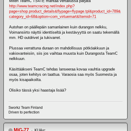
Miten TeamC TS4TE mahtaa vertailussa pärjätä
http://www.teamcracing.net/index.php?
page=shop.product_details&flypage=flypage.tpl&product_id=789&
category_id=68&option=com_virtuemart&Itemid=71
Autohan on päällepäin samanlainen kuin durangon nelkku,
Voimansiirto näyttii identtiseltä ja kestävyyttä on saatu tekemällä
mm. HD outdrivet ja tukivarret.
Plussaa verrattuna duraan on mahdollisuus pötköakkuun ja
vakiovanteisiin, siis jos vaihtaa muusta kuin Durangosta TeamC
nelkkuun.
Käsittääkseni TeamC tehdas lanseeraa kovaa vauhtia upgrade
osaa, joten kehitys on taattua. Varaosia saa myös Suomesta ja
myös kisapaikoilta.
Olisiko tässä yksi haastaja lisää?
Sworkz Team Finland
Driven to perfection
MiG-77
KUArc