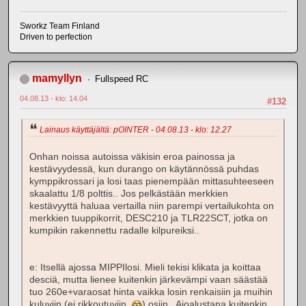
Sworkz Team Finland
Driven to perfection
mamyllyn
Fullspeed RC
04.08.13 - klo: 14.04
#132
Lainaus käyttäjältä: pOINTER - 04.08.13 - klo: 12.27
Onhan noissa autoissa väkisin eroa painossa ja
kestävyydessä, kun durango on käytännössä puhdas
kymppikrossari ja losi taas pienempään mittasuhteeseen
skaalattu 1/8 polttis.. Jos pelkästään merkkien
kestävyyttä haluaa vertailla niin parempi vertailukohta on
merkkien tuuppikorrit, DESC210 ja TLR22SCT, jotka on
kumpikin rakennettu radalle kilpureiksi..
e: Itsellä ajossa MIPPIlosi. Mieli tekisi klikata ja koittaa
desciä, mutta lienee kuitenkin järkevämpi vaan säästää
tuo 260e+varaosat hinta vaikka losin renkaisiin ja muihin
kuluviin (ei rikkoutuviin
) osiin.. Ajoalustana kuitenkin