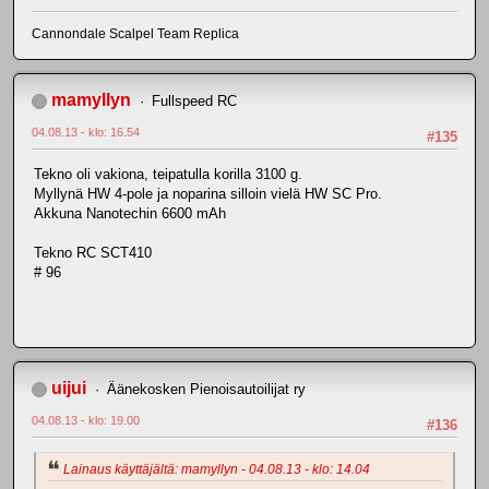
Cannondale Scalpel Team Replica
mamyllyn
Fullspeed RC
04.08.13 - klo: 16.54
#135
Tekno oli vakiona, teipatulla korilla 3100 g.
Myllynä HW 4-pole ja noparina silloin vielä HW SC Pro.
Akkuna Nanotechin 6600 mAh
Tekno RC SCT410
# 96
uijui
Äänekosken Pienoisautoilijat ry
04.08.13 - klo: 19.00
#136
Lainaus käyttäjältä: mamyllyn - 04.08.13 - klo: 14.04