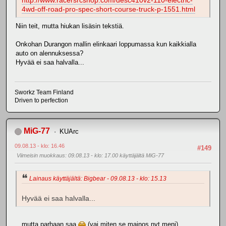
http://www.racersrcshop.com/desc410v2-110-electric-
4wd-off-road-pro-spec-short-course-truck-p-1551.html
Niin teit, mutta hiukan lisäsin tekstiä.
Onkohan Durangon mallin elinkaari loppumassa kun kaikkialla
auto on alennuksessa?
Hyvää ei saa halvalla...
Sworkz Team Finland
Driven to perfection
MiG-77
KUArc
09.08.13 - klo: 16.46
#149
Viimeisin muokkaus
: 09.08.13 - klo: 17.00 käyttäjältä MiG-77
Lainaus käyttäjältä: Bigbear - 09.08.13 - klo: 15.13
Hyvää ei saa halvalla...
...mutta parhaan saa
(vai miten se mainos nyt meni)