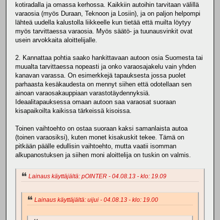
kotiradalla ja omassa kerhossa. Kaikkiin autoihin tarvitaan välillä
varaosia (myös Duraan, Teknoon ja Losiin), ja on paljon helpompi
lähteä uudella kalustolla liikkeelle kun tietää että muilta löytyy
myös tarvittaessa varaosia. Myös säätö- ja tuunausvinkit ovat
usein arvokkaita aloittelijalle.
2. Kannattaa pohtia saako hankittavaan autoon osia Suomesta tai
muualta tarvittaessa nopeasti ja onko varaosajakelu vain yhden
kanavan varassa. On esimerkkejä tapauksesta jossa puolet
parhaasta kesäkaudesta on mennyt siihen että odotellaan sen
ainoan varaosakauppiaan varastotäydennyksiä.
Ideaalitapauksessa omaan autoon saa varaosat suoraan
kisapaikoilta kaikissa tärkeissä kisoissa.
Toinen vaihtoehto on ostaa suoraan kaksi samanlaista autoa
(toinen varaosiksi), kuten monet kisakuskit tekee. Tämä on
pitkään päälle edullisin vaihtoehto, mutta vaatii isomman
alkupanostuksen ja siihen moni aloittelija on tuskin on valmis.
Lainaus käyttäjältä: pOINTER - 04.08.13 - klo: 19.09
Lainaus käyttäjältä: uijui - 04.08.13 - klo: 19.00