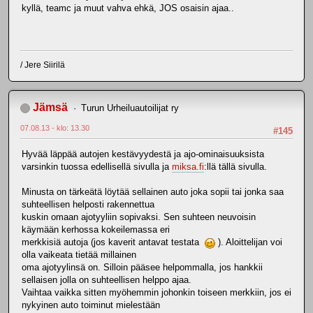
kyllä, teamc ja muut vahva ehkä, JOS osaisin ajaa..
/ Jere Siirilä
Jämsä
Turun Urheiluautoilijat ry
07.08.13 - klo: 13.30
#145
Hyvää läppää autojen kestävyydestä ja ajo-ominaisuuksista
varsinkin tuossa edellisellä sivulla ja
miksa.fi
:llä tällä sivulla.
Minusta on tärkeätä löytää sellainen auto joka sopii tai jonka saa
suhteellisen helposti rakennettua
kuskin omaan ajotyyliin sopivaksi. Sen suhteen neuvoisin
käymään kerhossa kokeilemassa eri
merkkisiä autoja (jos kaverit antavat testata
). Aloittelijan voi
olla vaikeata tietää millainen
oma ajotyylinsä on. Silloin pääsee helpommalla, jos hankkii
sellaisen jolla on suhteellisen helppo ajaa.
Vaihtaa vaikka sitten myöhemmin johonkin toiseen merkkiin, jos ei
nykyinen auto toiminut mielestään