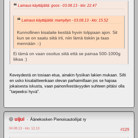
Lainaus käyttäjältä: goos - 03.08.13 - klo: 22.47
Lainaus käyttäjältä: mamyllyn - 03.08.13 - klo: 15.52
Kunnollinen kisalaite kestää hyvin tolppaan ajon. Sit
kun se on saatu siitä irti, niin lämä tiskiin ja taas
mennään :-)
Ei tämä on vaan osoitus siitä että se painaa 500-1000g
liikaa :)
Keveydestä on tosiaan etua, ainakin fysiikan lakien mukaan. Silti
en usko kisalaitteenkaan olevan parhaimillaan jos se hajoaa
jokaisesta iskusta, vaan painon/kestävyyden suhteen pitäisi olla
"tarpeeksi hyvä".
uijui
Äänekosken Pienoisautoilijat ry
04.08.13 - klo: 12.13
#129