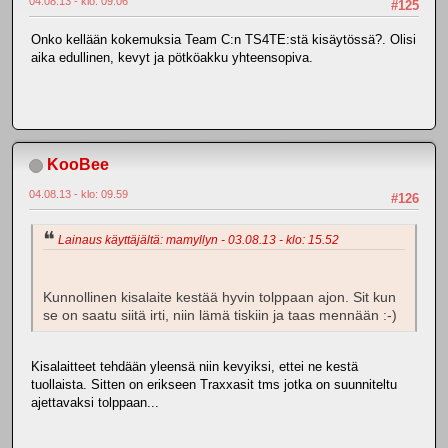
04.08.13 - klo: 09.06
#125
Onko kellään kokemuksia Team C:n TS4TE:stä kisäytössä?. Olisi
aika edullinen, kevyt ja pötköakku yhteensopiva.
KooBee
04.08.13 - klo: 09.59
#126
Lainaus käyttäjältä: mamyllyn - 03.08.13 - klo: 15.52
Kunnollinen kisalaite kestää hyvin tolppaan ajon. Sit kun
se on saatu siitä irti, niin lämä tiskiin ja taas mennään :-)
Kisalaitteet tehdään yleensä niin kevyiksi, ettei ne kestä
tuollaista. Sitten on erikseen Traxxasit tms jotka on suunniteltu
ajettavaksi tolppaan...