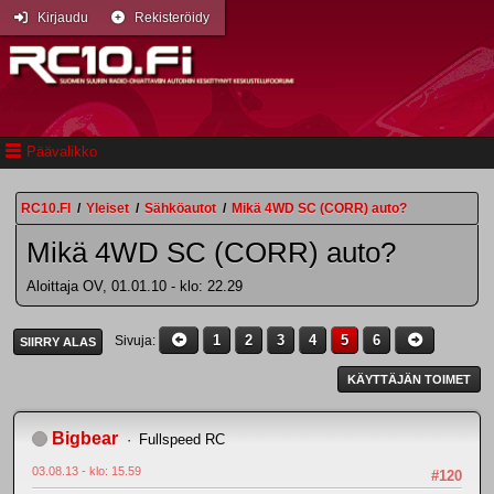
Kirjaudu
Rekisteröidy
Päävalikko
RC10.FI
/
Yleiset
/
Sähköautot
/
Mikä 4WD SC (CORR) auto?
Mikä 4WD SC (CORR) auto?
Aloittaja OV, 01.01.10 - klo: 22.29
1
2
3
4
5
6
Sivuja
SIIRRY ALAS
KÄYTTÄJÄN TOIMET
Bigbear
Fullspeed RC
03.08.13 - klo: 15.59
#120