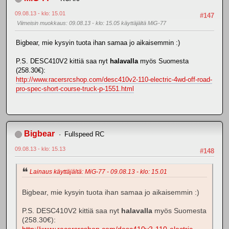
09.08.13 - klo: 15.01
#147
Viimeisin muokkaus
: 09.08.13 - klo: 15.05 käyttäjältä MiG-77
Bigbear, mie kysyin tuota ihan samaa jo aikaisemmin :)
P.S. DESC410V2 kittiä saa nyt
halavalla
myös Suomesta
(258.30€):
http://www.racersrcshop.com/desc410v2-110-electric-4wd-off-road-
pro-spec-short-course-truck-p-1551.html
Bigbear
Fullspeed RC
09.08.13 - klo: 15.13
#148
Lainaus käyttäjältä: MiG-77 - 09.08.13 - klo: 15.01
Bigbear, mie kysyin tuota ihan samaa jo aikaisemmin :)
P.S. DESC410V2 kittiä saa nyt
halavalla
myös Suomesta
(258.30€):