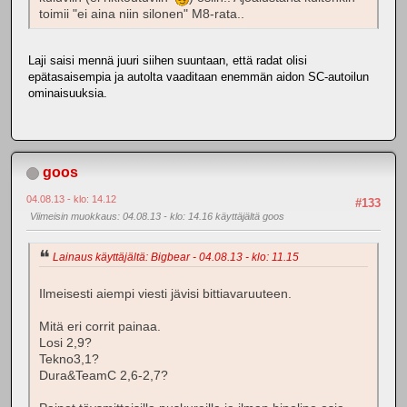
toimii "ei aina niin silonen" M8-rata..
Laji saisi mennä juuri siihen suuntaan, että radat olisi
epätasaisempia ja autolta vaaditaan enemmän aidon SC-autoilun
ominaisuuksia.
goos
04.08.13 - klo: 14.12
#133
Viimeisin muokkaus
: 04.08.13 - klo: 14.16 käyttäjältä goos
Lainaus käyttäjältä: Bigbear - 04.08.13 - klo: 11.15
Ilmeisesti aiempi viesti jävisi bittiavaruuteen.
Mitä eri corrit painaa.
Losi 2,9?
Tekno3,1?
Dura&TeamC 2,6-2,7?