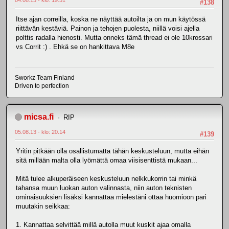
04.08.13 - klo: 19.51
#138
Itse ajan correilla, koska ne näyttää autoilta ja on mun käytössä
riittävän kestäviä. Painon ja tehojen puolesta, niillä voisi ajella
polttis radalla hienosti. Mutta onneks tämä thread ei ole 10krossari
vs Corrit :) . Ehkä se on hankittava M8e
Sworkz Team Finland
Driven to perfection
micsa.fi
RIP
05.08.13 - klo: 20.14
#139
Yritin pitkään olla osallistumatta tähän keskusteluun, mutta eihän
sitä millään malta olla lyömättä omaa viisisenttistä mukaan...
Mitä tulee alkuperäiseen keskusteluun nelkkukorrin tai minkä
tahansa muun luokan auton valinnasta, niin auton teknisten
ominaisuuksien lisäksi kannattaa mielestäni ottaa huomioon pari
muutakin seikkaa:
1. Kannattaa selvittää millä autolla muut kuskit ajaa omalla