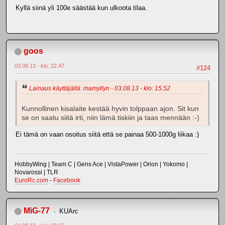
Kyllä siinä yli 100e säästää kun ulkoota tilaa.
goos
03.08.13 - klo: 22.47
#124
Lainaus käyttäjältä: mamyllyn - 03.08.13 - klo: 15.52
Kunnollinen kisalaite kestää hyvin tolppaan ajon. Sit kun
se on saatu siitä irti, niin lämä tiskiin ja taas mennään :-)
Ei tämä on vaan osoitus siitä että se painaa 500-1000g liikaa :)
HobbyWing | Team C | Gens Ace | VistaPower | Orion | Yokomo |
Novarossi | TLR
EuroRc.com
-
Facebook
MiG-77
KUArc