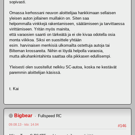
sopivasti.
Omassa kerhossani neuvon aloittelijaa hankkimaan sellaisen
yleisen auton jollainen muillakin on. Siten saa
helpommalla vinkkejä rakentamiseen, säätämiseen ja tarvittaessa
virittämiseen. Yritän myös mainita,
että varaosien saanti on tärkeätä ja ei ole kivaa odotella osia
monta viikkoa. Siksi en suosittele yhtään
esim. harvinaisen merrkisiä ulkomailta ostettuja autoja tai
Bilteman krossareita. Niihin ei löydä helpolla varaosia,
mutta alkuhankintahinta saattaa olla pikkasen edullisempi.
Yleisesti olen suositellut nelkku SC-autoa, koska ne kestävät
paremmin aloittelijan käsissä.
t. Kai
Bigbear
Fullspeed RC
09.08.13 - klo: 14.04
#146