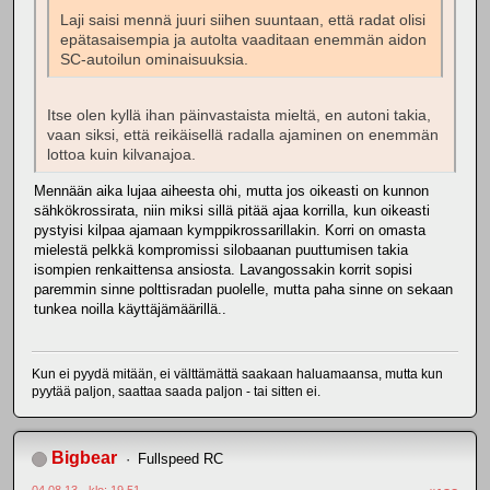
Laji saisi mennä juuri siihen suuntaan, että radat olisi
epätasaisempia ja autolta vaaditaan enemmän aidon
SC-autoilun ominaisuuksia.
Itse olen kyllä ihan päinvastaista mieltä, en autoni takia,
vaan siksi, että reikäisellä radalla ajaminen on enemmän
lottoa kuin kilvanajoa.
Mennään aika lujaa aiheesta ohi, mutta jos oikeasti on kunnon
sähkökrossirata, niin miksi sillä pitää ajaa korrilla, kun oikeasti
pystyisi kilpaa ajamaan kymppikrossarillakin. Korri on omasta
mielestä pelkkä kompromissi silobaanan puuttumisen takia
isompien renkaittensa ansiosta. Lavangossakin korrit sopisi
paremmin sinne polttisradan puolelle, mutta paha sinne on sekaan
tunkea noilla käyttäjämäärillä..
Kun ei pyydä mitään, ei välttämättä saakaan haluamaansa, mutta kun
pyytää paljon, saattaa saada paljon - tai sitten ei.
Bigbear
Fullspeed RC