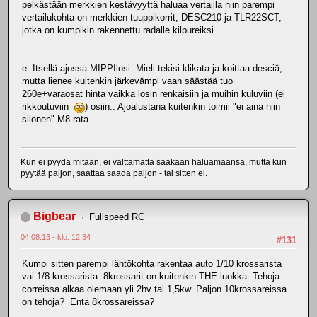
pelkästään merkkien kestävyyttä haluaa vertailla niin parempi
vertailukohta on merkkien tuuppikorrit, DESC210 ja TLR22SCT,
jotka on kumpikin rakennettu radalle kilpureiksi..
e: Itsellä ajossa MIPPIlosi. Mieli tekisi klikata ja koittaa desciä,
mutta lienee kuitenkin järkevämpi vaan säästää tuo
260e+varaosat hinta vaikka losin renkaisiin ja muihin kuluviin (ei
rikkoutuviin
) osiin.. Ajoalustana kuitenkin toimii "ei aina niin
silonen" M8-rata..
Kun ei pyydä mitään, ei välttämättä saakaan haluamaansa, mutta kun
pyytää paljon, saattaa saada paljon - tai sitten ei.
Bigbear
Fullspeed RC
04.08.13 - klo: 12.34
#131
Kumpi sitten parempi lähtökohta rakentaa auto 1/10 krossarista
vai 1/8 krossarista. 8krossarit on kuitenkin THE luokka. Tehoja
correissa alkaa olemaan yli 2hv tai 1,5kw. Paljon 10krossareissa
on tehoja? Entä 8krossareissa?