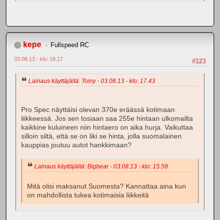
kepe
Fullspeed RC
03.08.13 - klo: 18.17
#123
Lainaus käyttäjältä: Tomy - 03.08.13 - klo: 17.43
Pro Spec näyttäisi olevan 370e eräässä kotimaan
liikkeessä. Jos sen tosiaan saa 255e hintaan ulkomailta
kaikkine kuluineen niin hintaero on aika hurja. Vaikuttaa
silloin siltä, että se on liki se hinta, jolla suomalainen
kauppias joutuu autot hankkimaan?
Lainaus käyttäjältä: Bigbear - 03.08.13 - klo: 15.59
Mitä olisi maksanut Suomesta? Kannattaa aina kun
on mahdollista tukea kotimaisia liikkeitä