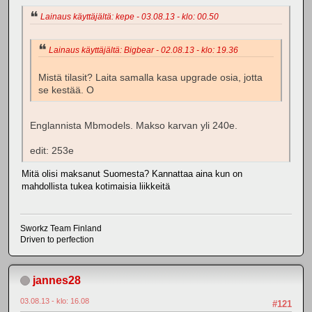
Lainaus käyttäjältä: kepe - 03.08.13 - klo: 00.50
Lainaus käyttäjältä: Bigbear - 02.08.13 - klo: 19.36
Mistä tilasit? Laita samalla kasa upgrade osia, jotta
se kestää. O
Englannista Mbmodels. Makso karvan yli 240e.
edit: 253e
Mitä olisi maksanut Suomesta? Kannattaa aina kun on
mahdollista tukea kotimaisia liikkeitä
Sworkz Team Finland
Driven to perfection
jannes28
03.08.13 - klo: 16.08
#121