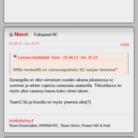
Maxxi
Fullspeed RC
05.08.13 - klo: 20.47
#141
Lainaus käyttäjältä: Tomy - 05.08.13 - klo: 20.33
Millä merkeillä on varaosapalvelu SC-sarjan kisoissa?
Durangolla on ollut viimeisen vuoden aikana jokaisessa sc
summer ja winter cupissa varaosaia saatavilla. Tikkurilassa on
myös ollut varaosa huone koko viime talven
TeamC:llä ja Assolla on myös yleensä ollut(?)
Hobbyfactory.fi
Team Associated, ARRMA RC, Team Orion, Power HD & Avid