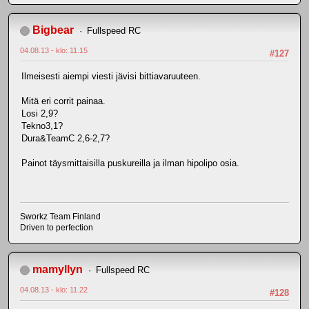
Bigbear
Fullspeed RC
04.08.13 - klo: 11.15
#127
Ilmeisesti aiempi viesti jävisi bittiavaruuteen.
Mitä eri corrit painaa.
Losi 2,9?
Tekno3,1?
Dura&TeamC 2,6-2,7?
Painot täysmittaisilla puskureilla ja ilman hipolipo osia.
Sworkz Team Finland
Driven to perfection
mamyllyn
Fullspeed RC
04.08.13 - klo: 11.22
#128