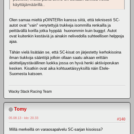
käyttäjämäärillä..
Olen samaa mieltä pOINTERin kanssa siitä, että teknisesti SC-
autot ovat "vain" venytettyjä trukkeja isommilla renkailla ja
peittävällä korilla jotka hyppää huonommin kuin buggyt. Autot
ovat kuitenkin kestäviä ja ainakin nelivedolla suhteellisen helppoja
ajaa.
Tähän vielä lisätään se, että SC-kisat on järjestetty kerhokisoina
ilman tiukkoja sääntöjä jolloin ollaan saatu aikaan erittäin
aloittelijaystävällinen luokka jossa on hyvä henki aktiiviporukan
kesken. Kisatkin ovat aika kohtuuetäisyyksillä näin Etele-
Suomesta katsoen.
Wacky Stack Racing Team
Tomy
05.08.13 - klo: 20.33
#140
Millä merkeillä on varaosapalvelu SC-sarjan kisoissa?