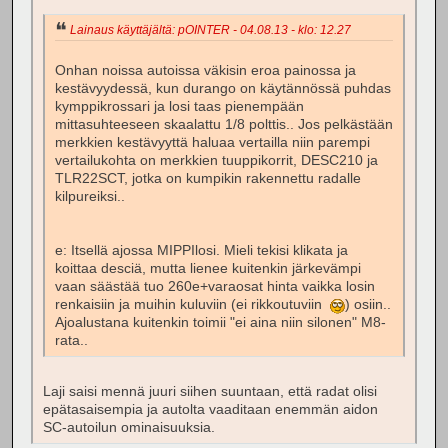
Lainaus käyttäjältä: pOINTER - 04.08.13 - klo: 12.27
Onhan noissa autoissa väkisin eroa painossa ja
kestävyydessä, kun durango on käytännössä puhdas
kymppikrossari ja losi taas pienempään
mittasuhteeseen skaalattu 1/8 polttis.. Jos pelkästään
merkkien kestävyyttä haluaa vertailla niin parempi
vertailukohta on merkkien tuuppikorrit, DESC210 ja
TLR22SCT, jotka on kumpikin rakennettu radalle
kilpureiksi..
e: Itsellä ajossa MIPPIlosi. Mieli tekisi klikata ja
koittaa desciä, mutta lienee kuitenkin järkevämpi
vaan säästää tuo 260e+varaosat hinta vaikka losin
renkaisiin ja muihin kuluviin (ei rikkoutuviin
) osiin..
Ajoalustana kuitenkin toimii "ei aina niin silonen" M8-
rata..
Laji saisi mennä juuri siihen suuntaan, että radat olisi
epätasaisempia ja autolta vaaditaan enemmän aidon
SC-autoilun ominaisuuksia.