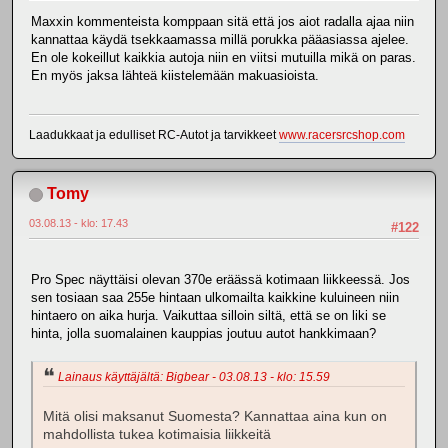
Maxxin kommenteista komppaan sitä että jos aiot radalla ajaa niin
kannattaa käydä tsekkaamassa millä porukka pääasiassa ajelee.
En ole kokeillut kaikkia autoja niin en viitsi mutuilla mikä on paras.
En myös jaksa lähteä kiistelemään makuasioista.
Laadukkaat ja edulliset RC-Autot ja tarvikkeet
www.racersrcshop.com
Tomy
03.08.13 - klo: 17.43
#122
Pro Spec näyttäisi olevan 370e eräässä kotimaan liikkeessä. Jos
sen tosiaan saa 255e hintaan ulkomailta kaikkine kuluineen niin
hintaero on aika hurja. Vaikuttaa silloin siltä, että se on liki se
hinta, jolla suomalainen kauppias joutuu autot hankkimaan?
Lainaus käyttäjältä: Bigbear - 03.08.13 - klo: 15.59
Mitä olisi maksanut Suomesta? Kannattaa aina kun on
mahdollista tukea kotimaisia liikkeitä