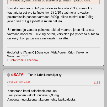
Painot täysmittaisilla puskureilla ja ilman hipolipo osia.
Viimeks kun teamc ts4 punnitsin se tais olla 2530g siina oli 2
vastaria ja sct-pro ja 4pole hw. Eli 1/10 saatimella ja vastarin
poistamisella paasee varmaan 2400g, eikos minimi ollut 2,5kg
jolloin saa 100g sijoitettua miten haluaa.
Eri renkaat ja vanteet painavat toki eri maaran, joten niista saa
varmaan nopeesti 100-200g heiton, varsinkin jos yhdessa autossa
on kevyt kori ja toisessa raskaasti maalattu.
HobbyWing | Team C | Gens Ace | VistaPower | Orion | Yokomo |
Novarossi | TLR
EuroRc.com
-
Facebook
eSATA
Turun Urheiluautoilijat ry
04.08.13 - klo: 14.55
#134
Kannetaan korsi painokeskusteluun:
Losi ykkönen vakiokunnossa 2,95 kg.
Ainoana muutoksena takatorni tehty lasikuidusta.