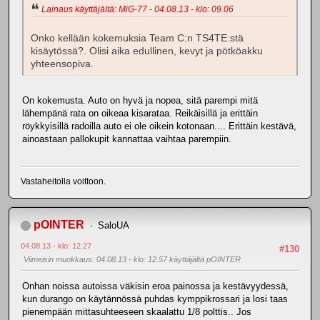
Lainaus käyttäjältä: MiG-77 - 04.08.13 - klo: 09.06
Onko kellään kokemuksia Team C:n TS4TE:stä
kisäytössä?. Olisi aika edullinen, kevyt ja pötköakku
yhteensopiva.
On kokemusta. Auto on hyvä ja nopea, sitä parempi mitä
lähempänä rata on oikeaa kisarataa. Reikäisillä ja erittäin
röykkyisillä radoilla auto ei ole oikein kotonaan.... Erittäin kestävä,
ainoastaan pallokupit kannattaa vaihtaa parempiin.
Vastaheitolla voittoon.
pOINTER
SaloUA
04.08.13 - klo: 12.27
#130
Viimeisin muokkaus
: 04.08.13 - klo: 12.57 käyttäjältä pOINTER
Onhan noissa autoissa väkisin eroa painossa ja kestävyydessä,
kun durango on käytännössä puhdas kymppikrossari ja losi taas
pienempään mittasuhteeseen skaalattu 1/8 polttis.. Jos