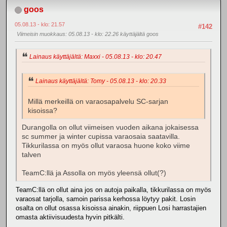
goos
05.08.13 - klo: 21.57
#142
Viimeisin muokkaus
: 05.08.13 - klo: 22.26 käyttäjältä goos
Lainaus käyttäjältä: Maxxi - 05.08.13 - klo: 20.47
Lainaus käyttäjältä: Tomy - 05.08.13 - klo: 20.33
Millä merkeillä on varaosapalvelu SC-sarjan
kisoissa?
Durangolla on ollut viimeisen vuoden aikana jokaisessa
sc summer ja winter cupissa varaosaia saatavilla.
Tikkurilassa on myös ollut varaosa huone koko viime
talven
TeamC:llä ja Assolla on myös yleensä ollut(?)
TeamC:llä on ollut aina jos on autoja paikalla, tikkurilassa on myös
varaosat tarjolla, samoin parissa kerhossa löytyy pakit. Losin
osalta on ollut osassa kisoissa ainakin, riippuen Losi harrastajien
omasta aktiivisuudesta hyvin pitkälti.