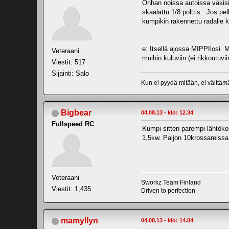
Onhan noissa autoissa väkis
skaalattu 1/8 polttis.. Jos p
kumpikin rakennettu radalle ki
e: Itsellä ajossa MIPPIlosi. M
Veteraani
muihin kuluviin (ei rikkoutuv
Viestit: 517
Sijainti: Salo
Kun ei pyydä mitään, ei välttäm
Bigbear
04.08.13 - klo: 12.34
Fullspeed RC
Kumpi sitten parempi lähtökoh
1,5kw. Paljon 10krossareiss
Veteraani
Sworkz Team Finland
Viestit: 1,435
Driven to perfection
mamyllyn
04.08.13 - klo: 14.04