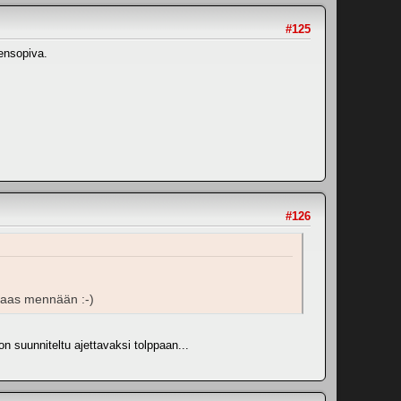
#125
ensopiva.
#126
a taas mennään :-)
on suunniteltu ajettavaksi tolppaan...