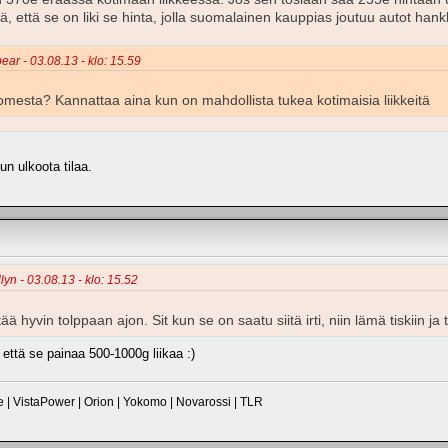
iltä, että se on liki se hinta, jolla suomalainen kauppias joutuu autot ha
ear - 03.08.13 - klo: 15.59
omesta? Kannattaa aina kun on mahdollista tukea kotimaisia liikkeitä
un ulkoota tilaa.
lyn - 03.08.13 - klo: 15.52
ää hyvin tolppaan ajon. Sit kun se on saatu siitä irti, niin lämä tiskiin j
 että se painaa 500-1000g liikaa :)
| VistaPower | Orion | Yokomo | Novarossi | TLR