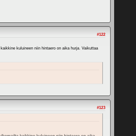
#122
aikkine kuluineen niin hintaero on aika hurja. Vaikuttaa
#123
lkomailta kaikkine kuluineen niin hintaero on aika