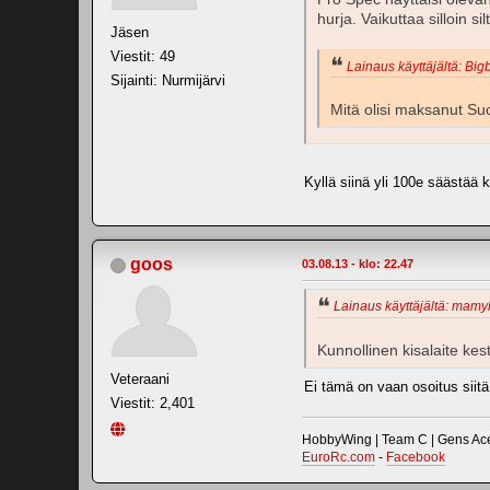
hurja. Vaikuttaa silloin s
Jäsen
Viestit: 49
Lainaus käyttäjältä: Bigb
Sijainti: Nurmijärvi
Mitä olisi maksanut Su
Kyllä siinä yli 100e säästää k
goos
03.08.13 - klo: 22.47
Lainaus käyttäjältä: mamyl
Kunnollinen kisalaite kest
Veteraani
Ei tämä on vaan osoitus siitä
Viestit: 2,401
HobbyWing | Team C | Gens Ace 
EuroRc.com
-
Facebook