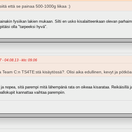
iitä että se painaa 500-1000g liikaa :)
inakin fysiikan lakien mukaan. Silti en usko kisalaitteenkaan olevan parhaimi
täisi olla "tarpeeksi hyvä".
 - 04.08.13 - klo: 09.06
Team C:n TS4TE:stä kisäytössä?. Olisi aika edullinen, kevyt ja pötkö
 nopea, sitä parempi mitä lähempänä rata on oikeaa kisarataa. Reikäisillä ja er
pallokupit kannattaa vaihtaa parempiin.