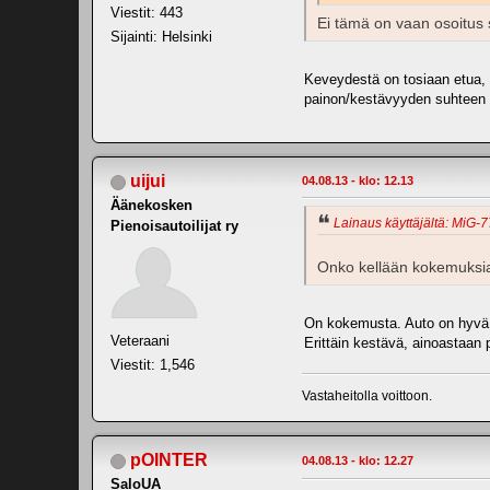
Viestit: 443
Ei tämä on vaan osoitus s
Sijainti: Helsinki
Keveydestä on tosiaan etua, a
painon/kestävyyden suhteen pi
uijui
04.08.13 - klo: 12.13
Äänekosken
Lainaus käyttäjältä: MiG-77
Pienoisautoilijat ry
Onko kellään kokemuksia 
On kokemusta. Auto on hyvä ja
Veteraani
Erittäin kestävä, ainoastaan 
Viestit: 1,546
Vastaheitolla voittoon.
pOINTER
04.08.13 - klo: 12.27
SaloUA