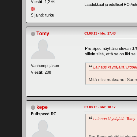
Viestit: 1,276
Laadukkaat ja edulliset RC-Auto
Sijainti: turku
Tomy
03.08.13 - klo: 17.43
Pro Spec näyttäisi olevan 370
silloin siltä, että se on liki
Vanhempi jäsen
Lainaus käyttäjältä: Bigbea
Viestit: 208
Mitä olisi maksanut Suom
kepe
03.08.13 - klo: 18.17
Fullspeed RC
Lainaus käyttäjältä: Tomy -
Pro Spec näyttäisi oleva