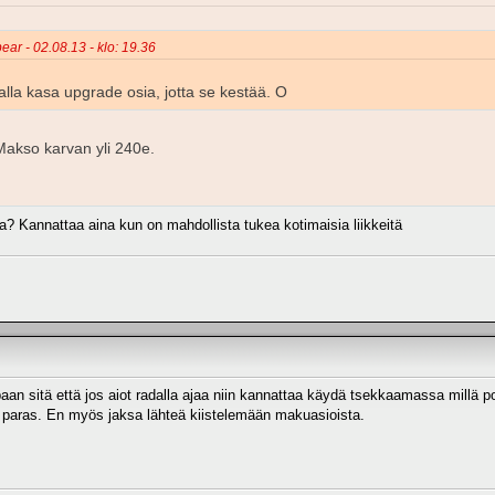
ear - 02.08.13 - klo: 19.36
malla kasa upgrade osia, jotta se kestää. O
akso karvan yli 240e.
? Kannattaa aina kun on mahdollista tukea kotimaisia liikkeitä
 sitä että jos aiot radalla ajaa niin kannattaa käydä tsekkaamassa millä po
on paras. En myös jaksa lähteä kiistelemään makuasioista.