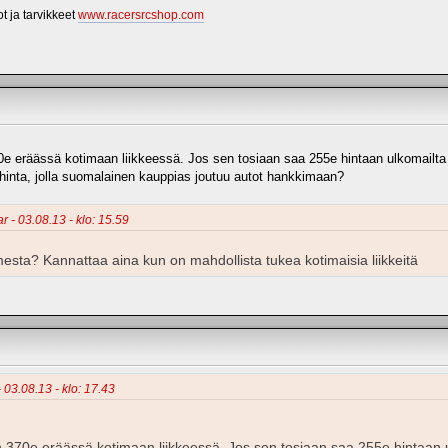
t ja tarvikkeet
www.racersrcshop.com
e eräässä kotimaan liikkeessä. Jos sen tosiaan saa 255e hintaan ulkomailta k
 se hinta, jolla suomalainen kauppias joutuu autot hankkimaan?
r - 03.08.13 - klo: 15.59
esta? Kannattaa aina kun on mahdollista tukea kotimaisia liikkeitä
 03.08.13 - klo: 17.43
n 370e eräässä kotimaan liikkeessä. Jos sen tosiaan saa 255e hintaan u