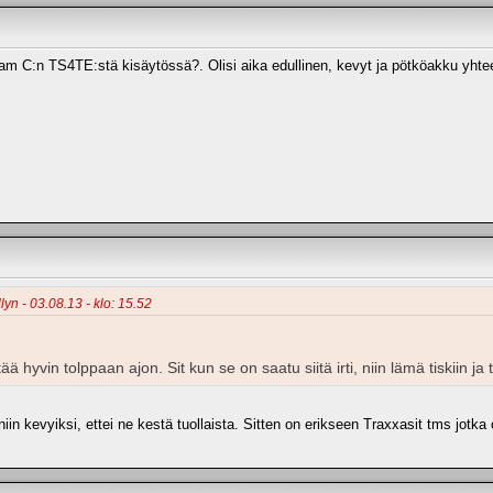
m C:n TS4TE:stä kisäytössä?. Olisi aika edullinen, kevyt ja pötköakku yhte
lyn - 03.08.13 - klo: 15.52
ää hyvin tolppaan ajon. Sit kun se on saatu siitä irti, niin lämä tiskiin j
iin kevyiksi, ettei ne kestä tuollaista. Sitten on erikseen Traxxasit tms jotka 