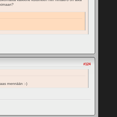
nkkimaan?
#124
a taas mennään :-)