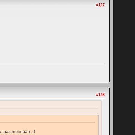
#127
#128
 ja taas mennään :-)