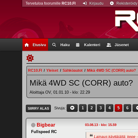
Tervetuloa foorumille
RC10.FI
Kirjaudu
Rekisteröidy
Etusivu
Haku
Kalenteri
Jäsenet
RC10.FI
/
Yleiset
/
Sähköautot
/
Mikä 4WD SC (CORR) auto?
Mikä 4WD SC (CORR) auto?
Aloittaja OV, 01.01.10 - klo: 22.29
1
2
3
4
5
6
Sivuja
SIIRRY ALAS
Bigbear
03.08.13 - klo: 15.59
Fullspeed RC
Lainaus käyttäjältä: kepe -