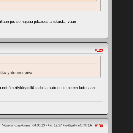
llaan jos se hajoaa jokaisesta iskusta, vaan
#129
akku yhteensopiva.
ittäin röykkyisillä radoilla auto ei ole oikein kotonaan....
Viimeisin muokkaus
: 04.08.13 - klo: 12.57 käyttäjältä pOINTER
#130