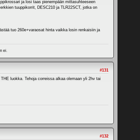
pikrossari ja losi taas pienempään mittasuhteeseen
n merkkien tuuppikorrit, DESC210 ja TLR22SCT, jotka on
äästää tuo 260e+varaosat hinta vaikka losin renkaisiin ja
n ei.
#131
n THE luokka. Tehoja correissa alkaa olemaan yli 2hv tai
#132