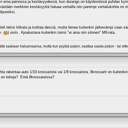
in eroa painossa ja kestävyydessä, kun durango on käytännössä puhdas kymp
elkästään merkkien kestävyyttä haluaa vertailla niin parempi vertailukohta o
lpureiksi..
ieli tekisi klikata ja koittaa desciä, mutta lienee kuitenkin järkevämpi vaan s
iin
) osiin.. Ajoalustana kuitenkin toimii "ei aina niin silonen" M8-rata..
ättä saakaan haluamaansa, mutta kun pyytää paljon, saattaa saada paljon - tai sitte
ta rakentaa auto 1/10 krossarista vai 1/8 krossarista. 8krossarit on kuitenki
a on tehoja? Entä 8krossareissa?