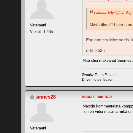
Lainaus käyttäjältä: Bigb
Mistä tilasit? Laita sa
Veteraani
Viestit: 1,435
Englannista Mbmodels. M
edit: 253e
Mitä olisi maksanut Suomesta
Sworkz Team Finland
Driven to perfection
jannes28
03.08.13 - klo: 16.08
Maxxin kommenteista komppaan
niin en viitsi mutuilla mikä 
Veteraani