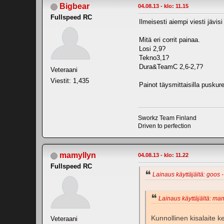
Bigbear
04.08.13 - klo: 11.15
Fullspeed RC
Ilmeisesti aiempi viesti jävisi
Mitä eri corrit painaa.
Losi 2,9?
Tekno3,1?
Dura&TeamC 2,6-2,7?
Veteraani
Viestit: 1,435
Painot täysmittaisilla puskurei
Sworkz Team Finland
Driven to perfection
mamyllyn
04.08.13 - klo: 11.22
Fullspeed RC
Lainaus käyttäjältä: goos -
Lainaus käyttäjältä: mam
Kunnollinen kisalaite ke
Veteraani