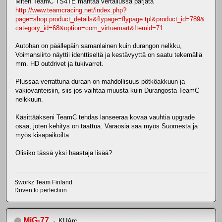
Miten TeamC TS4TE mahtaa vertailussa pärjätä
http://www.teamcracing.net/index.php?
page=shop.product_details&flypage=flypage.tpl&product_id=789&
category_id=68&option=com_virtuemart&Itemid=71
Autohan on päällepäin samanlainen kuin durangon nelkku,
Voimansiirto näyttii identtiseltä ja kestävyyttä on saatu tekemällä
mm. HD outdrivet ja tukivarret.
Plussaa verrattuna duraan on mahdollisuus pötköakkuun ja
vakiovanteisiin, siis jos vaihtaa muusta kuin Durangosta TeamC
nelkkuun.
Käsittääkseni TeamC tehdas lanseeraa kovaa vauhtia upgrade
osaa, joten kehitys on taattua. Varaosia saa myös Suomesta ja
myös kisapaikoilta.
Olisiko tässä yksi haastaja lisää?
Sworkz Team Finland
Driven to perfection
MiG-77
KUArc