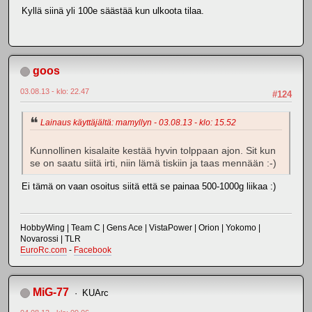
Kyllä siinä yli 100e säästää kun ulkoota tilaa.
goos
03.08.13 - klo: 22.47
#124
Lainaus käyttäjältä: mamyllyn - 03.08.13 - klo: 15.52
Kunnollinen kisalaite kestää hyvin tolppaan ajon. Sit kun
se on saatu siitä irti, niin lämä tiskiin ja taas mennään :-)
Ei tämä on vaan osoitus siitä että se painaa 500-1000g liikaa :)
HobbyWing | Team C | Gens Ace | VistaPower | Orion | Yokomo |
Novarossi | TLR
EuroRc.com
-
Facebook
MiG-77
KUArc