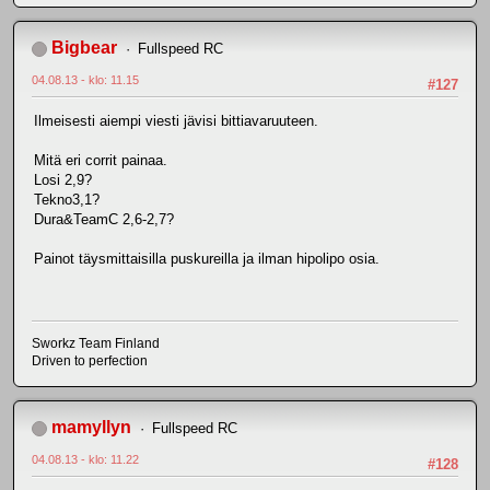
Bigbear
Fullspeed RC
04.08.13 - klo: 11.15
#127
Ilmeisesti aiempi viesti jävisi bittiavaruuteen.
Mitä eri corrit painaa.
Losi 2,9?
Tekno3,1?
Dura&TeamC 2,6-2,7?
Painot täysmittaisilla puskureilla ja ilman hipolipo osia.
Sworkz Team Finland
Driven to perfection
mamyllyn
Fullspeed RC
04.08.13 - klo: 11.22
#128