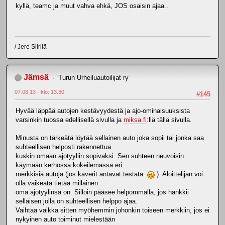
kyllä, teamc ja muut vahva ehkä, JOS osaisin ajaa..
/ Jere Siirilä
Jämsä
Turun Urheiluautoilijat ry
07.08.13 - klo: 13.30
#145
Hyvää läppää autojen kestävyydestä ja ajo-ominaisuuksista
varsinkin tuossa edellisellä sivulla ja
miksa.fi
:llä tällä sivulla.
Minusta on tärkeätä löytää sellainen auto joka sopii tai jonka saa
suhteellisen helposti rakennettua
kuskin omaan ajotyyliin sopivaksi. Sen suhteen neuvoisin
käymään kerhossa kokeilemassa eri
merkkisiä autoja (jos kaverit antavat testata
). Aloittelijan voi
olla vaikeata tietää millainen
oma ajotyylinsä on. Silloin pääsee helpommalla, jos hankkii
sellaisen jolla on suhteellisen helppo ajaa.
Vaihtaa vaikka sitten myöhemmin johonkin toiseen merkkiin, jos ei
nykyinen auto toiminut mielestään