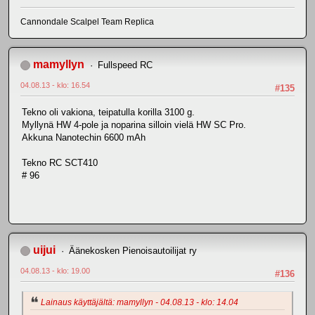
Cannondale Scalpel Team Replica
mamyllyn
Fullspeed RC
04.08.13 - klo: 16.54
#135
Tekno oli vakiona, teipatulla korilla 3100 g.
Myllynä HW 4-pole ja noparina silloin vielä HW SC Pro.
Akkuna Nanotechin 6600 mAh
Tekno RC SCT410
# 96
uijui
Äänekosken Pienoisautoilijat ry
04.08.13 - klo: 19.00
#136
Lainaus käyttäjältä: mamyllyn - 04.08.13 - klo: 14.04