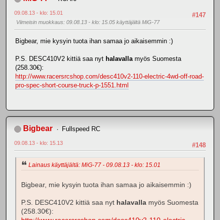
09.08.13 - klo: 15.01
#147
Viimeisin muokkaus
: 09.08.13 - klo: 15.05 käyttäjältä MiG-77
Bigbear, mie kysyin tuota ihan samaa jo aikaisemmin :)
P.S. DESC410V2 kittiä saa nyt
halavalla
myös Suomesta
(258.30€):
http://www.racersrcshop.com/desc410v2-110-electric-4wd-off-road-
pro-spec-short-course-truck-p-1551.html
Bigbear
Fullspeed RC
09.08.13 - klo: 15.13
#148
Lainaus käyttäjältä: MiG-77 - 09.08.13 - klo: 15.01
Bigbear, mie kysyin tuota ihan samaa jo aikaisemmin :)
P.S. DESC410V2 kittiä saa nyt
halavalla
myös Suomesta
(258.30€):