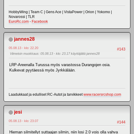
HobbyWing | Team C | Gens Ace | VistaPower | Orion | Yokomo |
Novarossi | TLR
EuroRc.com
-
Facebook
jannes28
05.08.13 - klo: 22.20
#143
Viimeisin muokkaus
: 05.08.13 - klo: 23.17 käyttäjältä jannes28
LRP-Areenalla Turussa myös varastossa Durangojen osia.
Kulkevat pyytäessä myös Jyrkkälään.
Laadukkaat ja edulliset RC-Autot ja tarvikkeet
www.racersrcshop.com
jesi
05.08.13 - klo: 23.07
#144
Hieman silmitellyt suttaajan silmin, niin losi 2.0 vois olla vahva