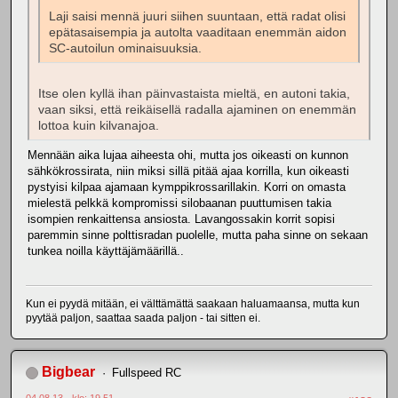
Laji saisi mennä juuri siihen suuntaan, että radat olisi
epätasaisempia ja autolta vaaditaan enemmän aidon
SC-autoilun ominaisuuksia.
Itse olen kyllä ihan päinvastaista mieltä, en autoni takia,
vaan siksi, että reikäisellä radalla ajaminen on enemmän
lottoa kuin kilvanajoa.
Mennään aika lujaa aiheesta ohi, mutta jos oikeasti on kunnon
sähkökrossirata, niin miksi sillä pitää ajaa korrilla, kun oikeasti
pystyisi kilpaa ajamaan kymppikrossarillakin. Korri on omasta
mielestä pelkkä kompromissi silobaanan puuttumisen takia
isompien renkaittensa ansiosta. Lavangossakin korrit sopisi
paremmin sinne polttisradan puolelle, mutta paha sinne on sekaan
tunkea noilla käyttäjämäärillä..
Kun ei pyydä mitään, ei välttämättä saakaan haluamaansa, mutta kun
pyytää paljon, saattaa saada paljon - tai sitten ei.
Bigbear
Fullspeed RC