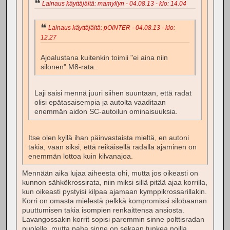
Lainaus käyttäjältä: mamyllyn - 04.08.13 - klo: 14.04
Lainaus käyttäjältä: pOINTER - 04.08.13 - klo:
12.27
Ajoalustana kuitenkin toimii "ei aina niin
silonen" M8-rata..
Laji saisi mennä juuri siihen suuntaan, että radat
olisi epätasaisempia ja autolta vaaditaan
enemmän aidon SC-autoilun ominaisuuksia.
Itse olen kyllä ihan päinvastaista mieltä, en autoni
takia, vaan siksi, että reikäisellä radalla ajaminen on
enemmän lottoa kuin kilvanajoa.
Mennään aika lujaa aiheesta ohi, mutta jos oikeasti on
kunnon sähkökrossirata, niin miksi sillä pitää ajaa korrilla,
kun oikeasti pystyisi kilpaa ajamaan kymppikrossarillakin.
Korri on omasta mielestä pelkkä kompromissi silobaanan
puuttumisen takia isompien renkaittensa ansiosta.
Lavangossakin korrit sopisi paremmin sinne polttisradan
puolelle, mutta paha sinne on sekaan tunkea noilla