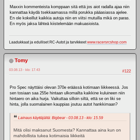
Maxxin kommenteista komppaan sitä että jos aiot radalla ajaa niin
kannattaa käydä tsekkaamassa millä porukka pääasiassa ajelee.
En ole kokeillut kaikkia autoja niin en viitsi mutuilla mikä on paras.
En myös jaksa lähteä kiistelemään makuasioista.
Laadukkaat ja edulliset RC-Autot ja tarvikkeet
www.racersrcshop.com
Tomy
03.08.13 - klo: 17.43
#122
Pro Spec näyttäisi olevan 370e eräässä kotimaan liikkeessä. Jos
sen tosiaan saa 255e hintaan ulkomailta kaikkine kuluineen niin
hintaero on aika hurja. Vaikuttaa silloin siltä, että se on liki se
hinta, jolla suomalainen kauppias joutuu autot hankkimaan?
Lainaus käyttäjältä: Bigbear - 03.08.13 - klo: 15.59
Mitä olisi maksanut Suomesta? Kannattaa aina kun on
mahdollista tukea kotimaisia liikkeitä