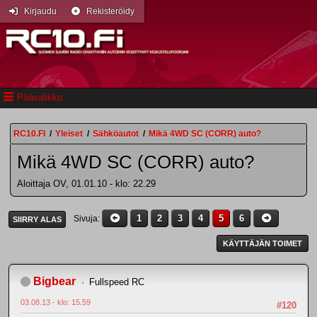
Kirjaudu
Rekisteröidy
Päävalikko
RC10.FI
/
Yleiset
/
Sähköautot
/
Mikä 4WD SC (CORR) auto?
Mikä 4WD SC (CORR) auto?
Aloittaja OV, 01.01.10 - klo: 22.29
1
2
3
4
5
6
Sivuja
SIIRRY ALAS
KÄYTTÄJÄN TOIMET
Bigbear
Fullspeed RC
03.08.13 - klo: 15.59
#120