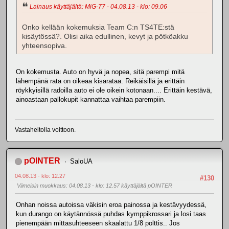
Lainaus käyttäjältä: MiG-77 - 04.08.13 - klo: 09.06
Onko kellään kokemuksia Team C:n TS4TE:stä
kisäytössä?. Olisi aika edullinen, kevyt ja pötköakku
yhteensopiva.
On kokemusta. Auto on hyvä ja nopea, sitä parempi mitä
lähempänä rata on oikeaa kisarataa. Reikäisillä ja erittäin
röykkyisillä radoilla auto ei ole oikein kotonaan.... Erittäin kestävä,
ainoastaan pallokupit kannattaa vaihtaa parempiin.
Vastaheitolla voittoon.
pOINTER
SaloUA
04.08.13 - klo: 12.27
#130
Viimeisin muokkaus
: 04.08.13 - klo: 12.57 käyttäjältä pOINTER
Onhan noissa autoissa väkisin eroa painossa ja kestävyydessä,
kun durango on käytännössä puhdas kymppikrossari ja losi taas
pienempään mittasuhteeseen skaalattu 1/8 polttis.. Jos