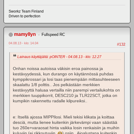
Sworkz Team Finland
Driven to perfection
mamyllyn
Fullspeed RC
04.08.13 - klo: 14.04
#132
Lainaus käyttäjältä: pOINTER - 04.08.13 - klo: 12.27
Onhan noissa autoissa väkisin eroa painossa ja
kestävyydessä, kun durango on käytännössä puhdas
kymppikrossari ja losi taas pienempään mittasuhteeseen
skaalattu 1/8 polttis.. Jos pelkästään merkkien
kestävyyttä haluaa vertailla niin parempi vertailukohta on
merkkien tuuppikorrit, DESC210 ja TLR22SCT, jotka on
kumpikin rakennettu radalle kilpureiksi..
e: Itsellä ajossa MIPPIlosi. Mieli tekisi klikata ja koittaa
desciä, mutta lienee kuitenkin järkevämpi vaan säästää
tuo 260e+varaosat hinta vaikka losin renkaisiin ja muihin
kuluviin (ei rikkoutuviin
) osiin.. Ajoalustana kuitenkin