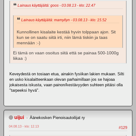
Lainaus käyttäjältä: goos - 03.08.13 - klo: 22.47
Lainaus käyttäjältä: mamyllyn - 03.08.13 - klo: 15.52
Kunnollinen kisalaite kestää hyvin tolppaan ajon. Sit
kun se on saatu siitä irti, niin lämä tiskiin ja taas
mennään :-)
Ei tämä on vaan osoitus siitä että se painaa 500-1000g
liikaa :)
Keveydestä on tosiaan etua, ainakin fysiikan lakien mukaan. Silti
en usko kisalaitteenkaan olevan parhaimillaan jos se hajoaa
jokaisesta iskusta, vaan painon/kestävyyden suhteen pitäisi olla
"tarpeeksi hyvä".
uijui
Äänekosken Pienoisautoilijat ry
04.08.13 - klo: 12.13
#129