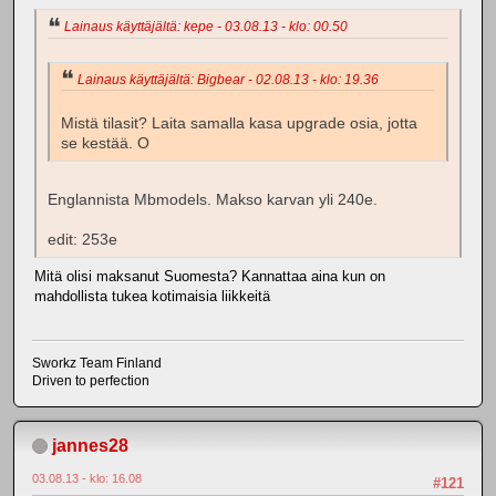
Lainaus käyttäjältä: kepe - 03.08.13 - klo: 00.50
Lainaus käyttäjältä: Bigbear - 02.08.13 - klo: 19.36
Mistä tilasit? Laita samalla kasa upgrade osia, jotta
se kestää. O
Englannista Mbmodels. Makso karvan yli 240e.
edit: 253e
Mitä olisi maksanut Suomesta? Kannattaa aina kun on
mahdollista tukea kotimaisia liikkeitä
Sworkz Team Finland
Driven to perfection
jannes28
03.08.13 - klo: 16.08
#121