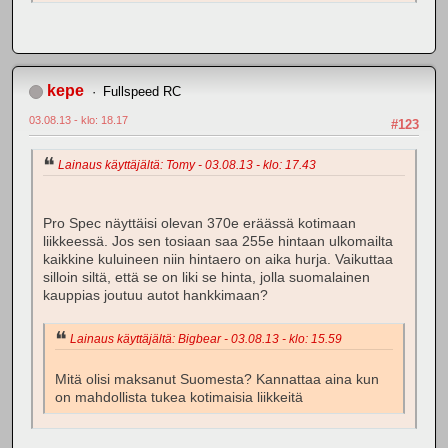
kepe
Fullspeed RC
03.08.13 - klo: 18.17
#123
Lainaus käyttäjältä: Tomy - 03.08.13 - klo: 17.43
Pro Spec näyttäisi olevan 370e eräässä kotimaan
liikkeessä. Jos sen tosiaan saa 255e hintaan ulkomailta
kaikkine kuluineen niin hintaero on aika hurja. Vaikuttaa
silloin siltä, että se on liki se hinta, jolla suomalainen
kauppias joutuu autot hankkimaan?
Lainaus käyttäjältä: Bigbear - 03.08.13 - klo: 15.59
Mitä olisi maksanut Suomesta? Kannattaa aina kun
on mahdollista tukea kotimaisia liikkeitä