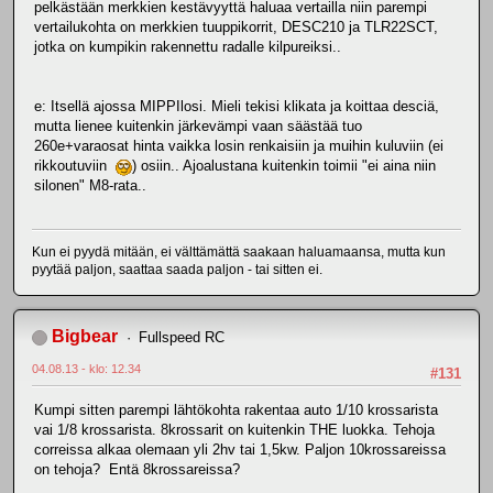
pelkästään merkkien kestävyyttä haluaa vertailla niin parempi
vertailukohta on merkkien tuuppikorrit, DESC210 ja TLR22SCT,
jotka on kumpikin rakennettu radalle kilpureiksi..
e: Itsellä ajossa MIPPIlosi. Mieli tekisi klikata ja koittaa desciä,
mutta lienee kuitenkin järkevämpi vaan säästää tuo
260e+varaosat hinta vaikka losin renkaisiin ja muihin kuluviin (ei
rikkoutuviin
) osiin.. Ajoalustana kuitenkin toimii "ei aina niin
silonen" M8-rata..
Kun ei pyydä mitään, ei välttämättä saakaan haluamaansa, mutta kun
pyytää paljon, saattaa saada paljon - tai sitten ei.
Bigbear
Fullspeed RC
04.08.13 - klo: 12.34
#131
Kumpi sitten parempi lähtökohta rakentaa auto 1/10 krossarista
vai 1/8 krossarista. 8krossarit on kuitenkin THE luokka. Tehoja
correissa alkaa olemaan yli 2hv tai 1,5kw. Paljon 10krossareissa
on tehoja? Entä 8krossareissa?