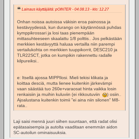
Lainaus käyttäjältä: pOINTER - 04.08.13 - klo: 12.27
Onhan noissa autoissa väkisin eroa painossa ja
kestävyydessä, kun durango on käytännössä puhdas
kymppikrossari ja losi taas pienempään
mittasuhteeseen skaalattu 1/8 polttis.. Jos pelkästään
merkkien kestävyyttä haluaa vertailla niin parempi
vertailukohta on merkkien tuuppikorrit, DESC210 ja
TLR22SCT, jotka on kumpikin rakennettu radalle
kilpureiksi..
e: Itsellä ajossa MIPPIlosi. Mieli tekisi klikata ja
koittaa desciä, mutta lienee kuitenkin järkevämpi
vaan säästää tuo 260e+varaosat hinta vaikka losin
renkaisiin ja muihin kuluviin (ei rikkoutuviin
) osiin..
Ajoalustana kuitenkin toimii "ei aina niin silonen" M8-
rata..
Laji saisi mennä juuri siihen suuntaan, että radat olisi
epätasaisempia ja autolta vaaditaan enemmän aidon
SC-autoilun ominaisuuksia.