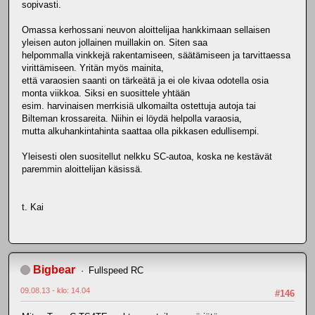
sopivasti.
Omassa kerhossani neuvon aloittelijaa hankkimaan sellaisen
yleisen auton jollainen muillakin on. Siten saa
helpommalla vinkkejä rakentamiseen, säätämiseen ja tarvittaessa
virittämiseen. Yritän myös mainita,
että varaosien saanti on tärkeätä ja ei ole kivaa odotella osia
monta viikkoa. Siksi en suosittele yhtään
esim. harvinaisen merrkisiä ulkomailta ostettuja autoja tai
Bilteman krossareita. Niihin ei löydä helpolla varaosia,
mutta alkuhankintahinta saattaa olla pikkasen edullisempi.
Yleisesti olen suositellut nelkku SC-autoa, koska ne kestävät
paremmin aloittelijan käsissä.
t. Kai
Bigbear
Fullspeed RC
09.08.13 - klo: 14.04
#146