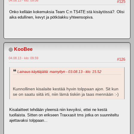
04.08.13 - klo: 09.06
#125
Onko kellään kokemuksia Team C:n TS4TE:stä kisäytössä?. Olisi
aika edullinen, kevyt ja pötköakku yhteensopiva.
KooBee
04.08.13 - klo: 09.59
#126
Lainaus käyttäjältä: mamyllyn - 03.08.13 - klo: 15.52
Kunnollinen kisalaite kestää hyvin tolppaan ajon. Sit kun
se on saatu siitä irti, niin lämä tiskiin ja taas mennään :-)
Kisalaitteet tehdään yleensä niin kevyiksi, ettei ne kestä
tuollaista. Sitten on erikseen Traxxasit tms jotka on suunniteltu
ajettavaksi tolppaan...