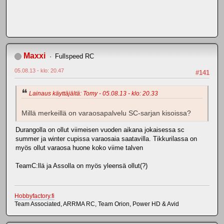
Maxxi
Fullspeed RC
05.08.13 - klo: 20.47
#141
Lainaus käyttäjältä: Tomy - 05.08.13 - klo: 20.33
Millä merkeillä on varaosapalvelu SC-sarjan kisoissa?
Durangolla on ollut viimeisen vuoden aikana jokaisessa sc
summer ja winter cupissa varaosaia saatavilla. Tikkurilassa on
myös ollut varaosa huone koko viime talven
TeamC:llä ja Assolla on myös yleensä ollut(?)
Hobbyfactory.fi
Team Associated, ARRMA RC, Team Orion, Power HD & Avid