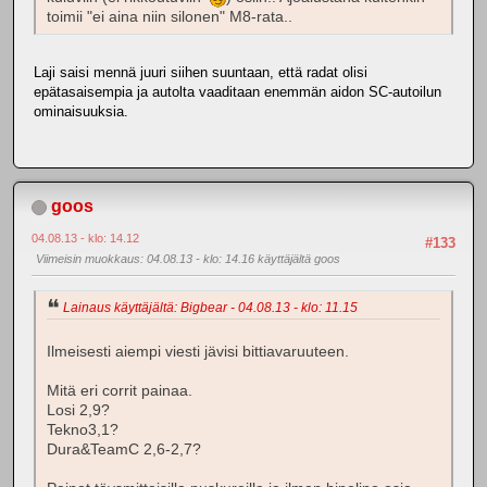
toimii "ei aina niin silonen" M8-rata..
Laji saisi mennä juuri siihen suuntaan, että radat olisi
epätasaisempia ja autolta vaaditaan enemmän aidon SC-autoilun
ominaisuuksia.
goos
04.08.13 - klo: 14.12
#133
Viimeisin muokkaus
: 04.08.13 - klo: 14.16 käyttäjältä goos
Lainaus käyttäjältä: Bigbear - 04.08.13 - klo: 11.15
Ilmeisesti aiempi viesti jävisi bittiavaruuteen.
Mitä eri corrit painaa.
Losi 2,9?
Tekno3,1?
Dura&TeamC 2,6-2,7?