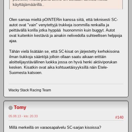
käyttäjämäärillä..
Olen samaa mieltä pOINTERin kanssa siitä, että teknisesti SC-
autot ovat "vain" venytettyjä trukkeja isommilla renkailla ja
peittävällä korilla jotka hyppää huonommin kuin buggyt. Autot
ovat kuitenkin kestäviä ja ainakin nelivedolla suhteellisen helppoja
ajaa.
Tähän vielä lisätään se, että SC-kisat on järjestetty kerhokisoina
ilman tiukkoja sääntöjä jolloin ollaan saatu aikaan erittäin
aloittelijaystävällinen luokka jossa on hyvä henki aktiiviporukan
kesken. Kisatkin ovat aika kohtuuetäisyyksillä näin Etele-
Suomesta katsoen.
Wacky Stack Racing Team
Tomy
05.08.13 - klo: 20.33
#140
Millä merkeillä on varaosapalvelu SC-sarjan kisoissa?