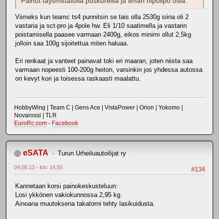
Painot täysmittaisilla puskureilla ja ilman hipolipo osia.
Viimeks kun teamc ts4 punnitsin se tais olla 2530g siina oli 2
vastaria ja sct-pro ja 4pole hw. Eli 1/10 saatimella ja vastarin
poistamisella paasee varmaan 2400g, eikos minimi ollut 2,5kg
jolloin saa 100g sijoitettua miten haluaa.
Eri renkaat ja vanteet painavat toki eri maaran, joten niista saa
varmaan nopeesti 100-200g heiton, varsinkin jos yhdessa autossa
on kevyt kori ja toisessa raskaasti maalattu.
HobbyWing | Team C | Gens Ace | VistaPower | Orion | Yokomo |
Novarossi | TLR
EuroRc.com
-
Facebook
eSATA
Turun Urheiluautoilijat ry
04.08.13 - klo: 14.55
#134
Kannetaan korsi painokeskusteluun:
Losi ykkönen vakiokunnossa 2,95 kg.
Ainoana muutoksena takatorni tehty lasikuidusta.