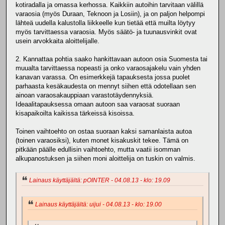
kotiradalla ja omassa kerhossa. Kaikkiin autoihin tarvitaan välillä
varaosia (myös Duraan, Teknoon ja Losiin), ja on paljon helpompi
lähteä uudella kalustolla liikkeelle kun tietää että muilta löytyy
myös tarvittaessa varaosia. Myös säätö- ja tuunausvinkit ovat
usein arvokkaita aloittelijalle.
2. Kannattaa pohtia saako hankittavaan autoon osia Suomesta tai
muualta tarvittaessa nopeasti ja onko varaosajakelu vain yhden
kanavan varassa. On esimerkkejä tapauksesta jossa puolet
parhaasta kesäkaudesta on mennyt siihen että odotellaan sen
ainoan varaosakauppiaan varastotäydennyksiä.
Ideaalitapauksessa omaan autoon saa varaosat suoraan
kisapaikoilta kaikissa tärkeissä kisoissa.
Toinen vaihtoehto on ostaa suoraan kaksi samanlaista autoa
(toinen varaosiksi), kuten monet kisakuskit tekee. Tämä on
pitkään päälle edullisin vaihtoehto, mutta vaatii isomman
alkupanostuksen ja siihen moni aloittelija on tuskin on valmis.
Lainaus käyttäjältä: pOINTER - 04.08.13 - klo: 19.09
Lainaus käyttäjältä: uijui - 04.08.13 - klo: 19.00