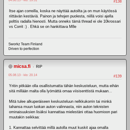
04.08.13 - klo: 19.51
#138
Itse ajan correilla, koska ne näyttää autoilta ja on mun käytössä
riittävän kestäviä. Painon ja tehojen puolesta, niillä voisi ajella
polttis radalla hienosti. Mutta onneks tämä thread ei ole 10krossari
vs Corrit :) . Ehkä se on hankittava M8e
Sworkz Team Finland
Driven to perfection
micsa.fi
RIP
05.08.13 - klo: 20.14
#139
Yritin pitkään olla osallistumatta tähän keskusteluun, mutta eihän
sitä millään malta olla lyömättä omaa viisisenttistä mukaan...
Mitä tulee alkuperäiseen keskusteluun nelkkukorrin tai minkä
tahansa muun luokan auton valinnasta, niin auton teknisten
ominaisuuksien lisäksi kannattaa mielestäni ottaa huomioon pari
muutakin seikkaa:
1. Kannattaa selvittää millä autolla muut kuskit ajaa omalla