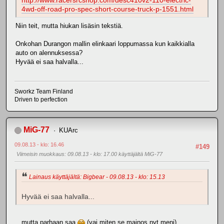
http://www.racersrcshop.com/desc410v2-110-electric-
4wd-off-road-pro-spec-short-course-truck-p-1551.html
Niin teit, mutta hiukan lisäsin tekstiä.
Onkohan Durangon mallin elinkaari loppumassa kun kaikkialla
auto on alennuksessa?
Hyvää ei saa halvalla...
Sworkz Team Finland
Driven to perfection
MiG-77
KUArc
09.08.13 - klo: 16.46
#149
Viimeisin muokkaus
: 09.08.13 - klo: 17.00 käyttäjältä MiG-77
Lainaus käyttäjältä: Bigbear - 09.08.13 - klo: 15.13
Hyvää ei saa halvalla...
...mutta parhaan saa
(vai miten se mainos nyt meni)