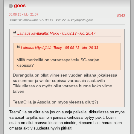
goos
05.08.13 - klo: 21.57
#142
Viimeisin muokkaus
: 05.08.13 - klo: 22.26 käyttäjältä goos
Lainaus käyttäjältä: Maxxi - 05.08.13 - klo: 20.47
Lainaus käyttäjältä: Tomy - 05.08.13 - klo: 20.33
Millä merkeillä on varaosapalvelu SC-sarjan
kisoissa?
Durangolla on ollut viimeisen vuoden aikana jokaisessa
sc summer ja winter cupissa varaosaia saatavilla.
Tikkurilassa on myös ollut varaosa huone koko viime
talven
TeamC:llä ja Assolla on myös yleensä ollut(?)
TeamC:llä on ollut aina jos on autoja paikalla, tikkurilassa on myös
varaosat tarjolla, samoin parissa kerhossa löytyy pakit. Losin
osalta on ollut osassa kisoissa ainakin, riippuen Losi harrastajien
omasta aktiivisuudesta hyvin pitkälti.