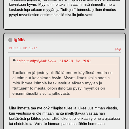
kovinkaan hyvin. Myynti-ilmoituksiin saatiin mitä ihmeellisimpiä
keskusteluja aikaan myyjän ja "tuttujen" toimesta jolloin ilmoitus
pysyi myyntiosion ensimmäisellä sivulla jatkuvasti.
IgNIs
13.02.10 - klo: 15.17
#49
Lainaus käyttäjältä: Heuli - 13.02.10 - klo: 15.01
Tuollainen järjestely oli täällä ennen käytössä, mutta se
ei toiminut kovinkaan hyvin. Myynti-ilmoituksiin saatiin
mitä ihmeellisimpiä keskusteluja aikaan myyjän ja
"tuttujen" toimesta jolloin ilmoitus pysyi myyntiosion
ensimmäisellä sivulla jatkuvasti.
Mitä ihmettä tää nyt on? Ylläpito tulee ja lukee uusimman viestin,
kun viestissä ei ole mitään häntä miellyttävää vastaa hän
kieltävästi ja lähtee pois. Etkö lukenut ollenkaan ylempia ajatuksia
tai ehdotuksia. Voisitte hieman panostaa tähän hommaan.