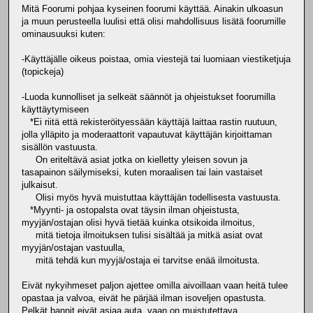
Mitä Foorumi pohjaa kyseinen foorumi käyttää. Ainakin ulkoasun
ja muun perusteella luulisi että olisi mahdollisuus lisätä foorumille
ominausuuksi kuten:
-Käyttäjälle oikeus poistaa, omia viestejä tai luomiaan viestiketjuja
(topickeja)
-Luoda kunnolliset ja selkeät säännöt ja ohjeistukset foorumilla
käyttäytymiseen
*Ei riitä että rekisteröityessään käyttäjä laittaa rastin ruutuun,
jolla ylläpito ja moderaattorit vapautuvat käyttäjän kirjoittaman
sisällön vastuusta.
On eriteltävä asiat jotka on kielletty yleisen sovun ja
tasapainon säilymiseksi, kuten moraalisen tai lain vastaiset
julkaisut.
Olisi myös hyvä muistuttaa käyttäjän todellisesta vastuusta.
*Myynti- ja ostopalsta ovat täysin ilman ohjeistusta,
myyjän/ostajan olisi hyvä tietää kuinka otsikoida ilmoitus,
mitä tietoja ilmoituksen tulisi sisältää ja mitkä asiat ovat
myyjän/ostajan vastuulla,
mitä tehdä kun myyjä/ostaja ei tarvitse enää ilmoitusta.
Eivät nykyihmeset paljon ajettee omilla aivoillaan vaan heitä tulee
opastaa ja valvoa, eivät he pärjää ilman isoveljen opastusta.
Pelkät bannit eivät asiaa auta, vaan on muistutettava