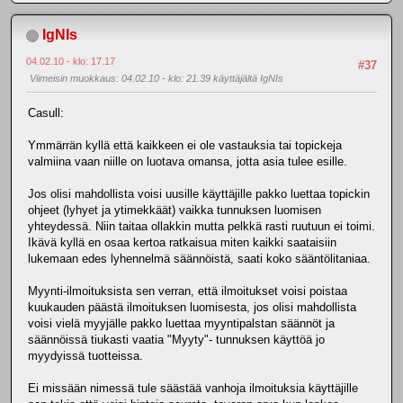
IgNIs
04.02.10 - klo: 17.17
#37
Viimeisin muokkaus
: 04.02.10 - klo: 21.39 käyttäjältä IgNIs
Casull:
Ymmärrän kyllä että kaikkeen ei ole vastauksia tai topickeja
valmiina vaan niille on luotava omansa, jotta asia tulee esille.
Jos olisi mahdollista voisi uusille käyttäjille pakko luettaa topickin
ohjeet (lyhyet ja ytimekkäät) vaikka tunnuksen luomisen
yhteydessä. Niin taitaa ollakkin mutta pelkkä rasti ruutuun ei toimi.
Ikävä kyllä en osaa kertoa ratkaisua miten kaikki saataisiin
lukemaan edes lyhennelmä säännöistä, saati koko sääntölitaniaa.
Myynti-ilmoituksista sen verran, että ilmoitukset voisi poistaa
kuukauden päästä ilmoituksen luomisesta, jos olisi mahdollista
voisi vielä myyjälle pakko luettaa myyntipalstan säännöt ja
säännöissä tiukasti vaatia "Myyty"- tunnuksen käyttöä jo
myydyissä tuotteissa.
Ei missään nimessä tule säästää vanhoja ilmoituksia käyttäjille