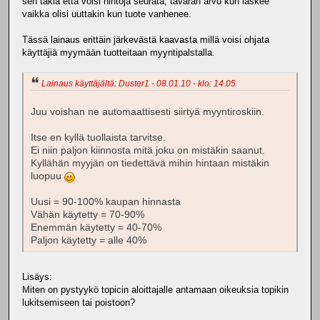
sen takia että voisi hintoja seurata, tavaran arvo kun laskee
vaikka olisi uuttakin kun tuote vanhenee.
Tässä lainaus erittäin järkevästä kaavasta millä voisi ohjata
käyttäjiä myymään tuotteitaan myyntipalstalla.
Lainaus käyttäjältä: Duster1 - 08.01.10 - klo: 14.05
Juu voishan ne automaattisesti siirtyä myyntiroskiin.
Itse en kyllä tuollaista tarvitse.
Ei niin paljon kiinnosta mitä joku on mistäkin saanut.
Kyllähän myyjän on tiedettävä mihin hintaan mistäkin
luopuu
Uusi = 90-100% kaupan hinnasta
Vähän käytetty = 70-90%
Enemmän käytetty = 40-70%
Paljon käytetty = alle 40%
Lisäys:
Miten on pystyykö topicin aloittajalle antamaan oikeuksia topikin
lukitsemiseen tai poistoon?