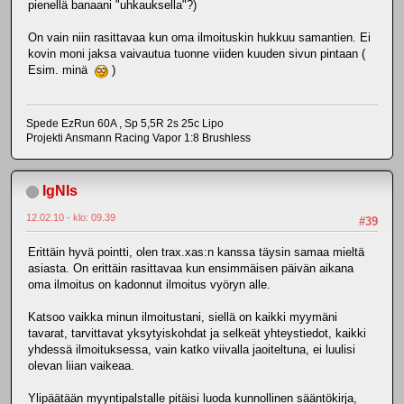
pienellä banaani "uhkauksella"?)
On vain niin rasittavaa kun oma ilmoituskin hukkuu samantien. Ei
kovin moni jaksa vaivautua tuonne viiden kuuden sivun pintaan (
Esim. minä
)
Spede EzRun 60A , Sp 5,5R 2s 25c Lipo
Projekti Ansmann Racing Vapor 1:8 Brushless
IgNIs
12.02.10 - klo: 09.39
#39
Erittäin hyvä pointti, olen trax.xas:n kanssa täysin samaa mieltä
asiasta. On erittäin rasittavaa kun ensimmäisen päivän aikana
oma ilmoitus on kadonnut ilmoitus vyöryn alle.
Katsoo vaikka minun ilmoitustani, siellä on kaikki myymäni
tavarat, tarvittavat yksytyiskohdat ja selkeät yhteystiedot, kaikki
yhdessä ilmoituksessa, vain katko viivalla jaoiteltuna, ei luulisi
olevan liian vaikeaa.
Ylipäätään myyntipalstalle pitäisi luoda kunnollinen sääntökirja,