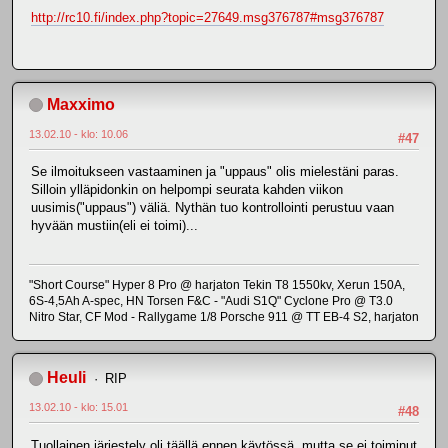
http://rc10.fi/index.php?topic=27649.msg376787#msg376787
Maxximo
13.02.10 - klo: 10.06
#47
Se ilmoitukseen vastaaminen ja "uppaus" olis mielestäni paras.
Silloin ylläpidonkin on helpompi seurata kahden viikon
uusimis("uppaus") väliä. Nythän tuo kontrollointi perustuu vaan
hyvään mustiin(eli ei toimi)...
"Short Course" Hyper 8 Pro @ harjaton Tekin T8 1550kv, Xerun 150A,
6S-4,5Ah A-spec, HN Torsen F&C - "Audi S1Q" Cyclone Pro @ T3.0
Nitro Star, CF Mod - Rallygame 1/8 Porsche 911 @ TT EB-4 S2, harjaton
Heuli
RIP
13.02.10 - klo: 15.01
#48
Tuollainen järjestely oli täällä ennen käytössä, mutta se ei toiminut