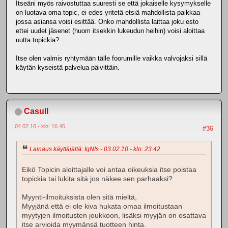
Itseäni myös raivostuttaa suuresti se että jokaiselle kysymykselle
on luotava oma topic, ei edes yritetä etsiä mahdollista paikkaa
jossa asiansa voisi esittää. Onko mahdollista laittaa joku esto
ettei uudet jäsenet (huom itsekkin lukeudun heihin) voisi aloittaa
uutta topickia?
Itse olen valmis ryhtymään tälle foorumille vaikka valvojaksi sillä
käytän kyseistä palvelua päivittäin.
Casull
04.02.10 - klo: 16.46
#36
Lainaus käyttäjältä: IgNIs - 03.02.10 - klo: 23.42
Eikö Topicin aloittajalle voi antaa oikeuksia itse poistaa
topickia tai lukita sitä jos näkee sen parhaaksi?
Myynti-ilmoituksista olen sitä mieltä,
Myyjänä että ei ole kiva hukata omaa ilmoitustaan
myytyjen ilmoitusten joukkoon, lisäksi myyjän on osattava
itse arvioida myymänsä tuotteen hinta.