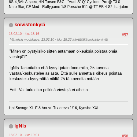
6S-4,5Ah A-spec, HN Torsen F&C - "Audi S1Q" Cyclone Pro @ T3.0
Nitro Star, CF Mod - Rallygame 1/8 Porsche 911 @ TT EB-4 S2, harjaton
koivistonkylä
13.02.10 - klo: 18.16
#57
Viimeisin muokkaus
: 13.02.10 - klo: 18.22 käyttäjältä koivistonkylä
"Miten on pystyisikö sitten antamaan oikeuksia poistaa omia
viestejä?"
IgNIs Tarkoitatko että kysyt jotain foorumilla, 25 kaveria
vastaa/keskustelee asiasta. Että sulle annettais oikeus poistaa
keskustelu kysymättä näiltä 25:tä kaverilta mitään.
Edit. Vai tarkoitiko pelkkiä viestejä ei aiheita.
Hpi Savage XL-E & Vorza, Trx erevo 1/16, Kyosho XXL
IgNIs
13.02.10 - klo: 19.01
#58