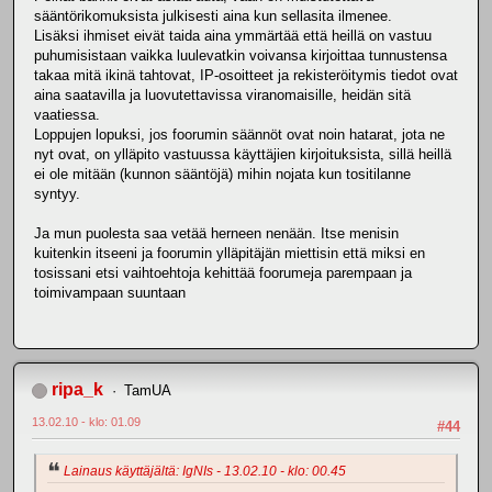
sääntörikomuksista julkisesti aina kun sellasita ilmenee.
Lisäksi ihmiset eivät taida aina ymmärtää että heillä on vastuu
puhumisistaan vaikka luulevatkin voivansa kirjoittaa tunnustensa
takaa mitä ikinä tahtovat, IP-osoitteet ja rekisteröitymis tiedot ovat
aina saatavilla ja luovutettavissa viranomaisille, heidän sitä
vaatiessa.
Loppujen lopuksi, jos foorumin säännöt ovat noin hatarat, jota ne
nyt ovat, on ylläpito vastuussa käyttäjien kirjoituksista, sillä heillä
ei ole mitään (kunnon sääntöjä) mihin nojata kun tositilanne
syntyy.
Ja mun puolesta saa vetää herneen nenään. Itse menisin
kuitenkin itseeni ja foorumin ylläpitäjän miettisin että miksi en
tosissani etsi vaihtoehtoja kehittää foorumeja parempaan ja
toimivampaan suuntaan
ripa_k
TamUA
13.02.10 - klo: 01.09
#44
Lainaus käyttäjältä: IgNIs - 13.02.10 - klo: 00.45