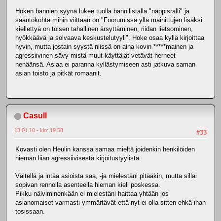
Hoken bannien syynä lukee tuolla bannilistalla "näppisralli" ja
sääntökohta mihin viittaan on "Foorumissa yllä mainittujen lisäksi
kiellettyä on toisen tahallinen ärsyttäminen, riidan lietsominen,
hyökkäävä ja solvaava keskustelutyyli". Hoke osaa kyllä kirjoittaa
hyvin, mutta jostain syystä niissä on aina kovin *****mainen ja
agressiivinen sävy mistä muut käyttäjät vetävät herneet
nenäänsä. Asiaa ei paranna kyllästymiseen asti jatkuva saman
asian toisto ja pitkät romaanit.
Casull
13.01.10 - klo: 19.58
#33
Kovasti olen Heulin kanssa samaa mieltä joidenkin henkilöiden
hieman liian agressiivisesta kirjoitustyylistä.
Väitellä ja intää asioista saa, -ja mielestäni pitääkin, mutta sillai
sopivan rennolla asenteella hieman kieli poskessa.
Pikku nälviminenkään ei mielestäni haittaa yhtään jos
asianomaiset varmasti ymmärtävät että nyt ei olla sitten ehkä ihan
tosissaan.