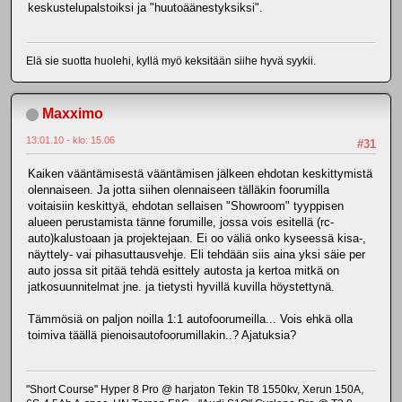
keskustelupalstoiksi ja "huutoäänestyksiksi".
Elä sie suotta huolehi, kyllä myö keksitään siihe hyvä syykii.
Maxximo
13.01.10 - klo: 15.06
#31
Kaiken vääntämisestä vääntämisen jälkeen ehdotan keskittymistä
olennaiseen. Ja jotta siihen olennaiseen tälläkin foorumilla
voitaisiin keskittyä, ehdotan sellaisen "Showroom" tyyppisen
alueen perustamista tänne forumille, jossa vois esitellä (rc-
auto)kalustoaan ja projektejaan. Ei oo väliä onko kyseessä kisa-,
näyttely- vai pihasuttausvehje. Eli tehdään siis aina yksi säie per
auto jossa sit pitää tehdä esittely autosta ja kertoa mitkä on
jatkosuunnitelmat jne. ja tietysti hyvillä kuvilla höystettynä.
Tämmösiä on paljon noilla 1:1 autofoorumeilla... Vois ehkä olla
toimiva täällä pienoisautofoorumillakin..? Ajatuksia?
"Short Course" Hyper 8 Pro @ harjaton Tekin T8 1550kv, Xerun 150A,