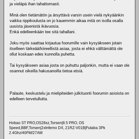
ja vieläpä ihan tahattomasti.
Minä olen tietämätön ja ärsyttävä varsin usein vielä nykyäänkin
vaikka rippikoulusta on jo kauemmin aikaa mitä on isolla osalla
uusista jäsenistä ikävuosia.
Enkä edelleenkään tee sitä tahallani.
Joku myös saattaa kirjautua foorumille vain kysyäkseen jotain
itselleen tärkeää/kiireellistä asiaa, josta ei ehkä välttämättä ole
ollut koskaan edes kunnolla puhetta.
Tai kysyäkseen asiaa josta on puhuttu paljonkin, mutta ei vaan ole
osannut oikeilla hakusanoilla tietoa etsiä.
Palaute, keskustelu ja mielipiteiden julkituonti foorumin asioista on
edelleen tervetullutta.
Hobao ST PRO,OS28xz,Torsen|8.5 PRO, OS
Speed,BBF,Torsen|2xInferno DX, 21RZ-V01B|Futaba 3Pk
2.4Ghz/40FM/27AM