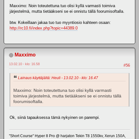
Maxximo: Noin toteutettuna tuo olisi kyllä varmasti toimiva
järjestelmä, mutta tietääkseni se ei onnistu tällä foorumisoftalla.
btw. Kokeillaan jakaa tuo tuo myyntiosio kahteen osaan:
http://rc10.fi/index.php?topic=44389.0
Maxximo
13.02.10 - klo: 16.58
#56
Lainaus käyttäjältä: Heuli - 13.02.10 - klo: 16.47
Maxximo: Noin toteutettuna tuo olisi kyllä varmasti
toimiva järjestelmä, mutta tietääkseni se ei onnistu tällä
foorumisoftalla.
Ok, siinä tapauksessa tämä nykyinen on parempi.
"Short Course" Hyper 8 Pro @ harjaton Tekin T8 1550kv, Xerun 150A,