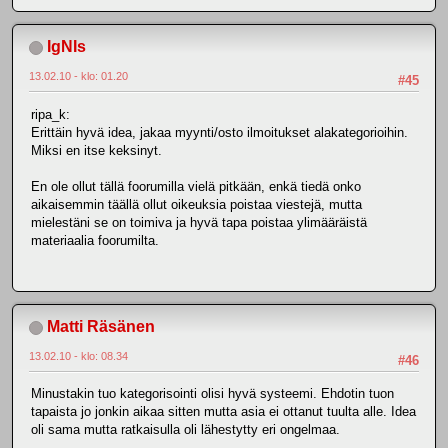
IgNIs
13.02.10 - klo: 01.20
#45
ripa_k:
Erittäin hyvä idea, jakaa myynti/osto ilmoitukset alakategorioihin.
Miksi en itse keksinyt.
En ole ollut tällä foorumilla vielä pitkään, enkä tiedä onko
aikaisemmin täällä ollut oikeuksia poistaa viestejä, mutta
mielestäni se on toimiva ja hyvä tapa poistaa ylimääräistä
materiaalia foorumilta.
Matti Räsänen
13.02.10 - klo: 08.34
#46
Minustakin tuo kategorisointi olisi hyvä systeemi. Ehdotin tuon
tapaista jo jonkin aikaa sitten mutta asia ei ottanut tuulta alle. Idea
oli sama mutta ratkaisulla oli lähestytty eri ongelmaa.