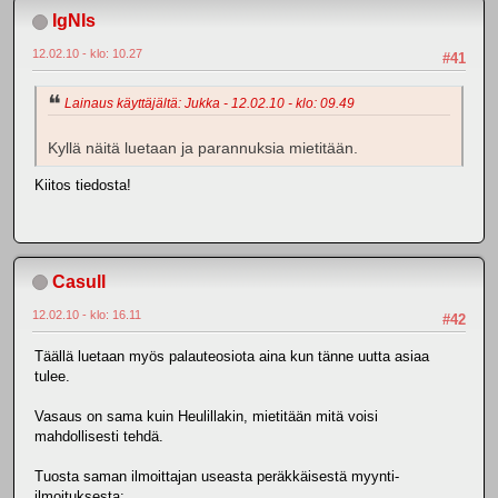
IgNIs
12.02.10 - klo: 10.27
#41
Lainaus käyttäjältä: Jukka - 12.02.10 - klo: 09.49
Kyllä näitä luetaan ja parannuksia mietitään.
Kiitos tiedosta!
Casull
12.02.10 - klo: 16.11
#42
Täällä luetaan myös palauteosiota aina kun tänne uutta asiaa
tulee.
Vasaus on sama kuin Heulillakin, mietitään mitä voisi
mahdollisesti tehdä.
Tuosta saman ilmoittajan useasta peräkkäisestä myynti-
ilmoituksesta: