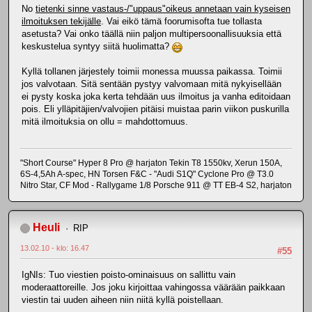
No
tietenki sinne vastaus-/"uppaus"oikeus annetaan vain kyseisen
ilmoituksen tekijälle
. Vai eikö tämä foorumisofta tue tollasta
asetusta? Vai onko täällä niin paljon multipersoonallisuuksia että
keskustelua syntyy siitä huolimatta?
Kyllä tollanen järjestely toimii monessa muussa paikassa. Toimii
jos valvotaan. Sitä sentään pystyy valvomaan mitä nykyisellään
ei pysty koska joka kerta tehdään uus ilmoitus ja vanha editoidaan
pois. Eli ylläpitäjien/valvojien pitäisi muistaa parin viikon puskurilla
mitä ilmoituksia on ollu = mahdottomuus.
"Short Course" Hyper 8 Pro @ harjaton Tekin T8 1550kv, Xerun 150A,
6S-4,5Ah A-spec, HN Torsen F&C - "Audi S1Q" Cyclone Pro @ T3.0
Nitro Star, CF Mod - Rallygame 1/8 Porsche 911 @ TT EB-4 S2, harjaton
Heuli
RIP
13.02.10 - klo: 16.47
#55
IgNIs: Tuo viestien poisto-ominaisuus on sallittu vain
moderaattoreille. Jos joku kirjoittaa vahingossa väärään paikkaan
viestin tai uuden aiheen niin niitä kyllä poistellaan.