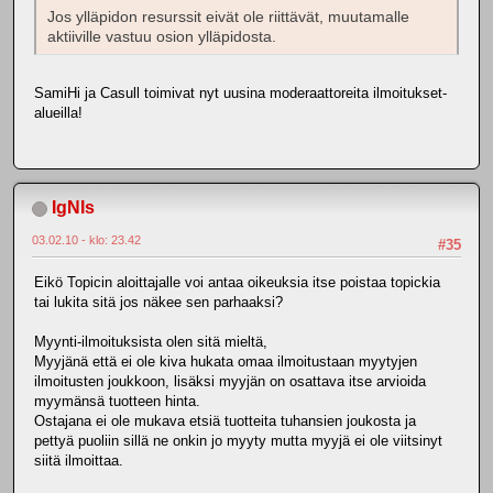
Jos ylläpidon resurssit eivät ole riittävät, muutamalle
aktiiville vastuu osion ylläpidosta.
SamiHi ja Casull toimivat nyt uusina moderaattoreita ilmoitukset-
alueilla!
IgNIs
03.02.10 - klo: 23.42
#35
Eikö Topicin aloittajalle voi antaa oikeuksia itse poistaa topickia
tai lukita sitä jos näkee sen parhaaksi?
Myynti-ilmoituksista olen sitä mieltä,
Myyjänä että ei ole kiva hukata omaa ilmoitustaan myytyjen
ilmoitusten joukkoon, lisäksi myyjän on osattava itse arvioida
myymänsä tuotteen hinta.
Ostajana ei ole mukava etsiä tuotteita tuhansien joukosta ja
pettyä puoliin sillä ne onkin jo myyty mutta myyjä ei ole viitsinyt
siitä ilmoittaa.