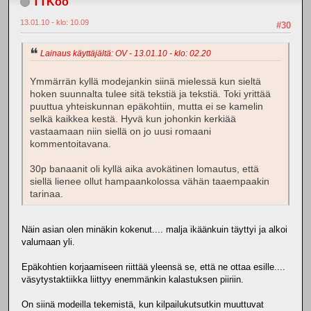
TTKoo
13.01.10 - klo: 10.09
#30
Lainaus käyttäjältä: OV - 13.01.10 - klo: 02.20
Ymmärrän kyllä modejankin siinä mielessä kun sieltä
hoken suunnalta tulee sitä tekstiä ja tekstiä. Toki yrittää
puuttua yhteiskunnan epäkohtiin, mutta ei se kamelin
selkä kaikkea kestä. Hyvä kun johonkin kerkiää
vastaamaan niin siellä on jo uusi romaani
kommentoitavana.
30p banaanit oli kyllä aika avokätinen lomautus, että
siellä lienee ollut hampaankolossa vähän taaempaakin
tarinaa.
Näin asian olen minäkin kokenut.... malja ikäänkuin täyttyi ja alkoi
valumaan yli.
Epäkohtien korjaamiseen riittää yleensä se, että ne ottaa esille....
väsytystaktiikka liittyy enemmänkin kalastuksen piiriin.
On siinä modeilla tekemistä, kun kilpailukutsutkin muuttuvat