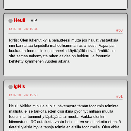
Heuli
RIP
13.02.10 - klo: 15.34
#50
IgNis: Olen lukenut kyllä palautteesi mutta jos haluat vastauksia
niin kannattaa kirjoitella mahdollisimman asiallisesti. Vajaa pari
kuukautta foorumille kirjoittaneella käyttäjällä ei välttämättä ole
sitä samaa näkemystä miten asioita on hoidettu ja foorumia
kehitetty kymmenen vuoden aikana.
IgNIs
13.02.10 - klo: 15.50
#51
Heuli: Vaikka minulla ei olisi näkemystä tämän foorumin toiminta
mallista, ei se tarkoita etten olisi ikinä pyörinyt millään muulla
foorumilla, toiminut ylläpitäjänä tai muuta. Vaikka olenkin
kiinnostunut RC-autoilusta vasta hetki sitten se ei tarkoita ettenkö
tietäisi yleisiä hyviä tapoja toimia erilaisilla foorumeila. Olen ehkä