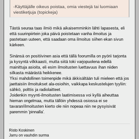
-Käyttäjälle oikeus poistaa, omia viestejä tai luomiaan
viestiketjuja (topickeja)
Tästä seuraa taas ilmiö mikä aikaisemminkin lähti lapasesta, eli
että suurinpiirtein joka päivä poistetaan vanha ilmoitus ja
pastetaan uuteen, että saadaan oma ilmoitus siihen ekan sivun
kärkeen.
Sinänsä on positiivinen asia että tällä foorumilla on pyörii tarjonta
ja kysyntä vilkkaasti, mutta siitä toki varjopuolena edellä
mainittuja asioita, eli esim ilmoitusten luettavuus ihan niiden
silkasta määrästä heikkenee.
Yksi mahdollinen toimenpide mikä äkkisältään tuli mieleen että jos
jaettaisiin ilmoitukset ala-osioihin, vaikkapa keskustelujen tyyliin:
sähkö, polttis ja radiolaitteet.
Joidenkin myynti-ilmoitusten laatimisessa voi kyllä aiheuttaa
hieman ongelmaa, mutta tällöin yhdessä osiossa ei se
tavaran/ilmoitusten kierto ole niin nopeaa niin ne pysyisivät
paremmin 'pinnalla'.
Risto Koskinen
Jarru on vauhdin surma