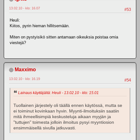
13.02.10 - klo: 16.07
#53
Heuli:
Kiitos, pyrin hieman hillitsemään.
Miten on pystyisikö sitten antamaan oikeuksia poistaa omia
viestejä?
Maxximo
13.02.10 - klo: 16.19
#54
Lainaus käyttäjältä: Heuli - 13.02.10 - klo: 15.01
Tuollainen järjestely oli täällä ennen käytössä, mutta se
ei toiminut kovinkaan hyvin. Myynti-ilmoituksiin saatiin
mitä ihmeellisimpiä keskusteluja aikaan myyjän ja
"tuttujen" toimesta jolloin ilmoitus pysyi myyntiosion
ensimmäisellä sivulla jatkuvasti.