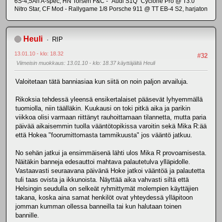
6S-4,5Ah A-spec, HN Torsen F&C - "Audi S1Q" Cyclone Pro @ T3.0
Nitro Star, CF Mod - Rallygame 1/8 Porsche 911 @ TT EB-4 S2, harjaton
Heuli
RIP
13.01.10 - klo: 18.32
#32
Viimeisin muokkaus
: 13.01.10 - klo: 18.37 käyttäjältä Heuli
Valoitetaan tätä banniasiaa kun siitä on noin paljon arvailuja.
Rikoksia tehdessä yleensä ensikertalaiset pääsevät lyhyemmällä
tuomiolla, niin täälläkin. Kuukausi on toki pitkä aika ja parikin
viikkoa olisi varmaan riittänyt rauhoittamaan tilannetta, mutta paria
päivää aikaisemmin tuolla vääntötopikissa varoitin sekä Mika R:ää
että Hokea "foorumittomasta tammikuusta" jos vääntö jatkuu.
No sehän jatkui ja ensimmäisenä lähti ulos Mika R provoamisesta.
Näitäkin banneja edesauttoi mahtava palautetulva ylläpidolle.
Vastaavasti seuraavana päivänä Hoke jatkoi vääntöä ja palautetta
tuli taas ovista ja ikkunoista. Näyttää aika vahvasti siltä että
Helsingin seudulla on selkeät ryhmittymät molempien käyttäjien
takana, koska aina samat henkilöt ovat yhteydessä ylläpitoon
jomman kumman ollessa banneilla tai kun halutaan toinen
bannille.