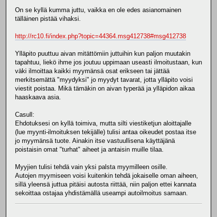
On se kyllä kumma juttu, vaikka en ole edes asianomainen
tälläinen pistää vihaksi.
http://rc10.fi/index.php?topic=44364.msg412738#msg412738
Ylläpito puuttuu aivan mitättömiin juttuihin kun paljon muutakin
tapahtuu, liekö ihme jos joutuu uppimaan useasti ilmoitustaan, kun
väki ilmoittaa kaikki myymänsä osat erikseen tai jättää
merkitsemättä "myydyksi" jo myydyt tavarat, jotta ylläpito voisi
viestit poistaa. Mikä tämäkin on aivan typerää ja ylläpidon aikaa
haaskaava asia.
Casull:
Ehdotuksesi on kyllä toimiva, mutta silti viestiketjun aloittajalle
(lue myynti-ilmoituksen tekijälle) tulisi antaa oikeudet postaa itse
jo myymänsä tuote. Ainakin itse vastuullisena käyttäjänä
poistaisin omat "turhat" aiheet ja antaisin muille tilaa.
Myyjien tulisi tehdä vain yksi palsta myymilleen osille.
Autojen myymiseen voisi kuitenkin tehdä jokaiselle oman aiheen,
sillä yleensä juttua pitäisi autosta riittää, niin paljon ettei kannata
sekoittaa ostajaa yhdistämällä useampi autoilmoitus samaan.