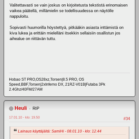
Valitettavasti se vain joskus on kirjoitetusta tekstistä erinomaisen
vaikea päätellä, millämielin se todellisuudessa on näytölle
nappuloitu.
Sopivasti huumorilla höystettyä, pitkääkin asiasta inttämistä on
kiva lukea ja erittäin mielelläni itsekkin sellaisiin osallistun jos
aihealue on riittävän tuttu.
Hobao ST PRO,OS28xz,Torsen|8.5 PRO, OS
Speed,BBF,Torsen|2xInferno DX, 21RZ-V01B|Futaba 3Pk
2.4Ghz/40FM/27AM
Heuli
RIP
17.01.10 - klo: 19.50
#34
Lainaus käyttäjältä: SamiHi - 08.01.10 - klo: 12.44