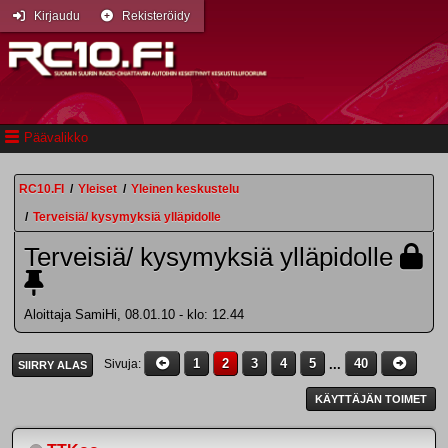
Kirjaudu
Rekisteröidy
Päävalikko
RC10.FI
/
Yleiset
/
Yleinen keskustelu
/
Terveisiä/ kysymyksiä ylläpidolle
Terveisiä/ kysymyksiä ylläpidolle
Aloittaja SamiHi, 08.01.10 - klo: 12.44
1
2
3
4
5
...
40
Sivuja
SIIRRY ALAS
KÄYTTÄJÄN TOIMET