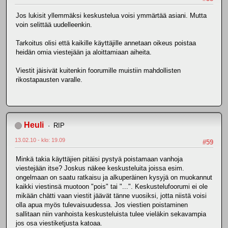
Jos lukisit yllemmäksi keskustelua voisi ymmärtää asiani. Mutta
voin selittää uudelleenkin.
Tarkoitus olisi että kaikille käyttäjille annetaan oikeus poistaa
heidän omia viestejään ja aloittamiaan aiheita.
Viestit jäisivät kuitenkin foorumille muistiin mahdollisten
rikostapausten varalle.
Heuli
RIP
13.02.10 - klo: 19.09
#59
Minkä takia käyttäjien pitäisi pystyä poistamaan vanhoja
viestejään itse? Joskus näkee keskusteluita joissa esim.
ongelmaan on saatu ratkaisu ja alkuperäinen kysyjä on muokannut
kaikki viestinsä muotoon "pois" tai "...". Keskustelufoorumi ei ole
mikään chätti vaan viestit jäävät tänne vuosiksi, jotta niistä voisi
olla apua myös tulevaisuudessa. Jos viestien poistaminen
sallitaan niin vanhoista keskusteluista tulee vieläkin sekavampia
jos osa viestiketjusta katoaa.