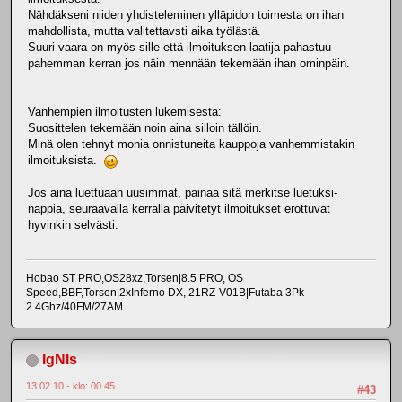
Nähdäkseni niiden yhdisteleminen ylläpidon toimesta on ihan
mahdollista, mutta valitettavsti aika työlästä.
Suuri vaara on myös sille että ilmoituksen laatija pahastuu
pahemman kerran jos näin mennään tekemään ihan ominpäin.
Vanhempien ilmoitusten lukemisesta:
Suosittelen tekemään noin aina silloin tällöin.
Minä olen tehnyt monia onnistuneita kauppoja vanhemmistakin
ilmoituksista.
Jos aina luettuaan uusimmat, painaa sitä merkitse luetuksi-
nappia, seuraavalla kerralla päivitetyt ilmoitukset erottuvat
hyvinkin selvästi.
Hobao ST PRO,OS28xz,Torsen|8.5 PRO, OS
Speed,BBF,Torsen|2xInferno DX, 21RZ-V01B|Futaba 3Pk
2.4Ghz/40FM/27AM
IgNIs
13.02.10 - klo: 00.45
#43