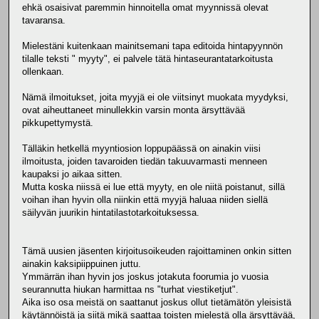
ehkä osaisivat paremmin hinnoitella omat myynnissä olevat
tavaransa.
Mielestäni kuitenkaan mainitsemani tapa editoida hintapyynnön
tilalle teksti " myyty", ei palvele tätä hintaseurantatarkoitusta
ollenkaan.
Nämä ilmoitukset, joita myyjä ei ole viitsinyt muokata myydyksi,
ovat aiheuttaneet minullekkin varsin monta ärsyttävää
pikkupettymystä.
Tälläkin hetkellä myyntiosion loppupäässä on ainakin viisi
ilmoitusta, joiden tavaroiden tiedän takuuvarmasti menneen
kaupaksi jo aikaa sitten.
Mutta koska niissä ei lue että myyty, en ole niitä poistanut, sillä
voihan ihan hyvin olla niinkin että myyjä haluaa niiden siellä
säilyvän juurikin hintatilastotarkoituksessa.
Tämä uusien jäsenten kirjoitusoikeuden rajoittaminen onkin sitten
ainakin kaksipiippuinen juttu.
Ymmärrän ihan hyvin jos joskus jotakuta foorumia jo vuosia
seurannutta hiukan harmittaa ns "turhat viestiketjut".
Aika iso osa meistä on saattanut joskus ollut tietämätön yleisistä
käytännöistä ja siitä mikä saattaa toisten mielestä olla ärsyttävää,