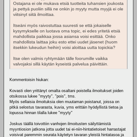
Ostajana ei ole mukava etsiä tuotteita tuhansien joukosta
ja pettyä puoliin sillä ne onkin jo myyty mutta myyjä ei ole
viitsinyt siitä ilmoittaa.
Itseäni myös raivostuttaa suuresti se että jokaiselle
kysymykselle on luotava oma topic, ei edes yritetä etsiä
mahdollista paikkaa jossa asiansa voisi esittää. Onko
mahdollista laittaa joku esto ettei uudet jäsenet (huom
itsekkin lukeudun heihin) voisi aloittaa uutta topickia?
Itse olen valmis ryhtymään tälle foorumille vaikka
valvojaksi sillä käytän kyseistä palvelua päivittäin.
Kommentoisin hiukan:
Kovasti olen yrittänyt omalta osaltani poistella ilmoitukset joiden
otsikossa lukee "myyty", "pois", tms.
Myös sellaisia ilmoituksia olen muutaman poistanut, joissa on
pitkä selostus tavarasta, kuvia, yms erittäin hyödyllistä tietoa ja
lopussa hinnan tilalla lukee "myyty"
Joskus täällä toivottiin vanhojen ilmoitusten säilyttämistä
myyntiosion jatkona jotta uudet tai ei-niin-hintatietoiset harrastajat
voisivat paremmin seurata käytetyn tavaran yleistä hintatasoa ja