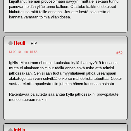
kirjoittanut hieman provosoimaan sävyyn, mutta ei sekään tunnu
painuvan teidän ylläpitonne kalloon. Otatteko kaikki ehdotukset
kiukutteluna mitä teille annetaa. Jos ette kestä palautetta ei
kannata varmaan toimia ylläpidossa.
Heuli
RIP
13.02.10 - klo: 15.56
#52
IgNIs: Maxximon ehdotus kuulostaa kyllä ihan hyvältä teoriassa,
mutta ei ainakaan toiminut täällä ennen enkä usko että toimisi
jatkossakaan. Sen sijaan tuota myyntialueen jakoa useampaan
alakategoriaan voin selvittää onko se mahdollista toteuttaa. Copter
vastaa tekniikkapuolesta niin juttelen hänen kanssaan asiasta.
Rakentavaa palautetta saa antaa kyllä jatkossakin, provopalaute
menee suoraan roskiin.
IgNIs