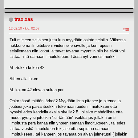
trax.xas
12.02.10 - klo: 02.57
#38
Tuli mieleen sellainen juttu kun myydään osiota selailin. Viikossa
hukkui oma ilmoitukseni viidennelle sivulle ja kun rupesin
selailemaan niin jotkut laittavat tavaraa myyntiin niin he eivät voi
laittaa niitä samaan ilmoitukseen. Tässä nyt vain esimerkki.
M: Sukka kokoa 42
Sitten alla lukee
M: kokoa 42 olevan sukan pari.
Onko tässä mitään järkeä? Myydään lista pitenee ja pitenee ja
joutuisi joka päivä itsekkin tekemään uuden ilmoituksen että
pysyisi edes kahdella ekalla sivulla? Eli olisiko mahdollista että
modet pystyisi jotenkin "siirtämään" vaikka jos jollakin on 5
ilmoitusta perä kanaa niin yhteen samaan ilmoitukseen , tai edes
laittaa viestiä ilmoituksen tekijälle että supistaa samaan
ilmoitukseen , tai kahteen jos tavaraa on aivan julmetusti ( jollakin