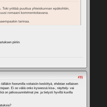
. Toki yrittää puuttua yhteiskunnan epäkohtiin,
jo uusi romaani kommentoitavana.
taaempaakin tarinaa.
stuksen piiriin.
#31
lläkin foorumilla voitaisiin keskittyä, ehdotan sellaisen
tejaan. Ei oo väliä onko kyseessä kisa-, näyttely- vai
kä on jatkosuunnitelmat jne. ja tietysti hyvillä kuvilla
jatuksia?