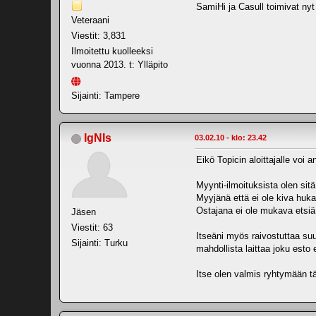
SamiHi ja Casull toimivat nyt 
Veteraani
Viestit: 3,831
Ilmoitettu kuolleeksi
vuonna 2013. t: Ylläpito
Sijainti: Tampere
IgNIs
03.02.10 - klo: 23.42
Eikö Topicin aloittajalle voi 
Myynti-ilmoituksista olen sitä
Myyjänä että ei ole kiva huk
Ostajana ei ole mukava etsiä t
Jäsen
Viestit: 63
Itseäni myös raivostuttaa suu
Sijainti: Turku
mahdollista laittaa joku esto 
Itse olen valmis ryhtymään täl