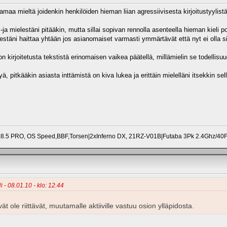
maa mieltä joidenkin henkilöiden hieman liian agressiivisesta kirjoitustyylistä
, -ja mielestäni pitääkin, mutta sillai sopivan rennolla asenteella hieman kieli 
stäni haittaa yhtään jos asianomaiset varmasti ymmärtävät että nyt ei olla s
on kirjoitetusta tekstistä erinomaisen vaikea päätellä, millämielin se todellisu
, pitkääkin asiasta inttämistä on kiva lukea ja erittäin mielelläni itsekkin sella
8.5 PRO, OS Speed,BBF,Torsen|2xInferno DX, 21RZ-V01B|Futaba 3Pk 2.4Ghz/4
 - 08.01.10 - klo: 12.44
vät ole riittävät, muutamalle aktiiville vastuu osion ylläpidosta.