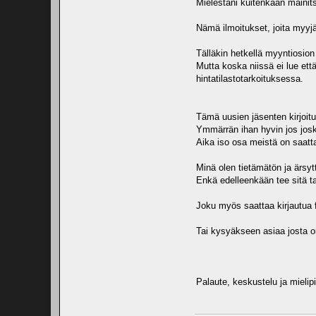
Mielestäni kuitenkaan mainits
Nämä ilmoitukset, joita myyj
Tälläkin hetkellä myyntiosion
Mutta koska niissä ei lue että
hintatilastotarkoituksessa.
Tämä uusien jäsenten kirjoitu
Ymmärrän ihan hyvin jos josku
Aika iso osa meistä on saattan
Minä olen tietämätön ja ärsyt
Enkä edelleenkään tee sitä ta
Joku myös saattaa kirjautua f
Tai kysyäkseen asiaa josta on
Palaute, keskustelu ja mielipi