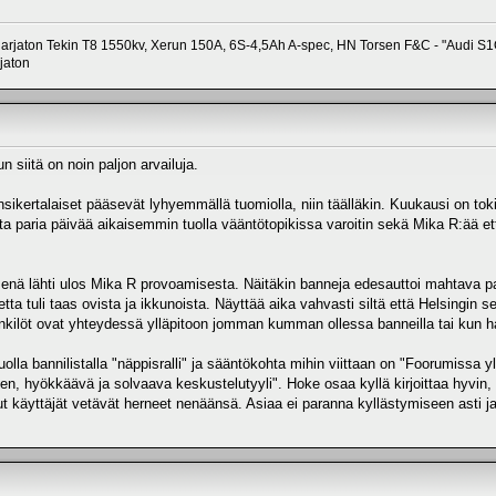
arjaton Tekin T8 1550kv, Xerun 150A, 6S-4,5Ah A-spec, HN Torsen F&C - "Audi S1
jaton
n siitä on noin paljon arvailuja.
ikertalaiset pääsevät lyhyemmällä tuomiolla, niin täälläkin. Kuukausi on toki p
tta paria päivää aikaisemmin tuolla vääntötopikissa varoitin sekä Mika R:ää 
enä lähti ulos Mika R provoamisesta. Näitäkin banneja edesauttoi mahtava pa
etta tuli taas ovista ja ikkunoista. Näyttää aika vahvasti siltä että Helsingin
kilöt ovat yhteydessä ylläpitoon jomman kumman ollessa banneilla tai kun ha
la bannilistalla "näppisralli" ja sääntökohta mihin viittaan on "Foorumissa yllä
nen, hyökkäävä ja solvaava keskustelutyyli". Hoke osaa kyllä kirjoittaa hyvin,
 käyttäjät vetävät herneet nenäänsä. Asiaa ei paranna kyllästymiseen asti ja