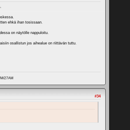
.
poskessa.
itten ehkä ihan tosissaan.
udessa on näytölle nappuloitu.
isiin osallistun jos aihealue on riittävän tuttu.
0FM/27AM
#34