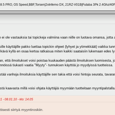
8.5 PRO, OS Speed,BBF,Torsen|2xInferno DX, 21RZ-V01B|Futaba 3Pk 2.4Ghz/4
i ole vastauksia tai topickeja valmiina vaan niille on luotava omansa, jotta as
sille käyttäjille pakko luettaa topickin ohjeet (lyhyet ja ytimekkäät) vaikka t
. Ikävä kyllä en osaa kertoa ratkaisua miten kaikki saataisiin lukemaan edes 
an, että ilmoitukset voisi poistaa kuukauden päästä ilmoituksen luomisesta, jos
nnöissä tiukasti vaatia "Myyty"- tunnuksen käyttöä jo myydyissä tuotteissa.
ää vanhoja ilmoituksia käyttäjille sen takia että voisi hintoja seurata, tavara
ästä kaavasta millä voisi ohjata käyttäjiä myymään tuotteitaan myyntipalstalla
1 - 08.01.10 - klo: 14.05
sesti siirtyä myyntiroskiin.