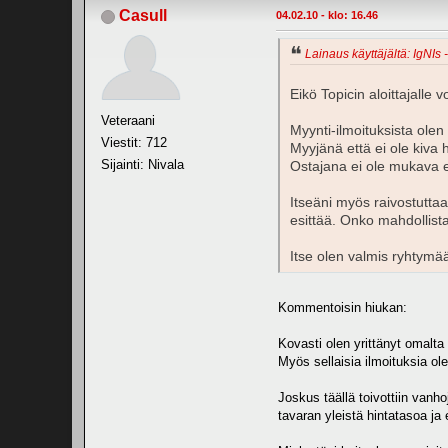
Casull
04.02.10 - klo: 16.46
Lainaus käyttäjältä: IgNIs 
Eikö Topicin aloittajalle 
Veteraani
Myynti-ilmoituksista olen 
Viestit: 712
Myyjänä että ei ole kiva
Sijainti: Nivala
Ostajana ei ole mukava ets
Itseäni myös raivostuttaa
esittää. Onko mahdollista
Itse olen valmis ryhtymään
Kommentoisin hiukan:
Kovasti olen yrittänyt omalta 
Myös sellaisia ilmoituksia ol
Joskus täällä toivottiin vanho
tavaran yleistä hintatasoa j