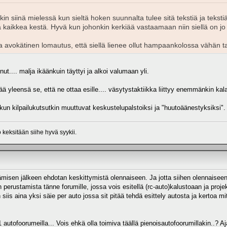
 siinä mielessä kun sieltä hoken suunnalta tulee sitä tekstiä ja tekstiä
ä kaikkea kestä. Hyvä kun johonkin kerkiää vastaamaan niin siellä on 
ika avokätinen lomautus, että siellä lienee ollut hampaankolossa vähän 
t.... malja ikäänkuin täyttyi ja alkoi valumaan yli.
ä yleensä se, että ne ottaa esille.... väsytystaktiikka liittyy enemmänkin kala
kun kilpailukutsutkin muuttuvat keskustelupalstoiksi ja "huutoäänestyksiksi".
 keksitään siihe hyvä syykii.
sen jälkeen ehdotan keskittymistä olennaiseen. Ja jotta siihen olennaiseen tä
erustamista tänne forumille, jossa vois esitellä (rc-auto)kalustoaan ja projek
siis aina yksi säie per auto jossa sit pitää tehdä esittely autosta ja kertoa mit
 autofoorumeilla... Vois ehkä olla toimiva täällä pienoisautofoorumillakin..? A