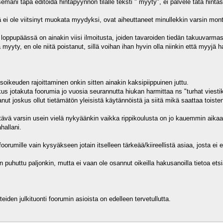
emani tapa editoida hintapyynnön tilalle teksti " myyty", ei palvele tätä hinta
ä ei ole viitsinyt muokata myydyksi, ovat aiheuttaneet minullekkin varsin mo
 loppupäässä on ainakin viisi ilmoitusta, joiden tavaroiden tiedän takuuvarma
 myyty, en ole niitä poistanut, sillä voihan ihan hyvin olla niinkin että myyjä ha
soikeuden rajoittaminen onkin sitten ainakin kaksipiippuinen juttu.
s jotakuta foorumia jo vuosia seurannutta hiukan harmittaa ns "turhat viestik
ut joskus ollut tietämätön yleisistä käytännöistä ja siitä mikä saattaa toisten
tävä varsin usein vielä nykyäänkin vaikka rippikoulusta on jo kauemmin aikaa 
hallani.
oorumille vain kysyäkseen jotain itselleen tärkeää/kiireellistä asiaa, josta ei
 puhuttu paljonkin, mutta ei vaan ole osannut oikeilla hakusanoilla tietoa etsi
teiden julkituonti foorumin asioista on edelleen tervetullutta.