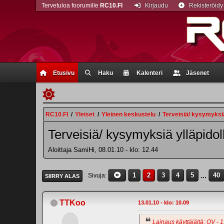
Tervetuloa foorumille
RC10.FI
Kirjaudu
Rekisteröidy
Etusivu
Haku
Kalenteri
Jäsenet
RC10.FI
/
Yleiset
/
Yleinen keskustelu
/
Terveisiä/ kysymyksiä
Terveisiä/ kysymyksiä ylläpidol
Aloittaja SamiHi, 08.01.10 - klo: 12.44
1
2
3
4
5
...
40
Sivuja
SIIRRY ALAS
TTKoo
13.01.10 - klo: 10.09
Lainaus käyttäjältä: OV - 1