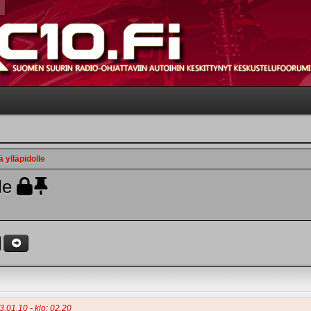
 ylläpidolle
le
3.01.10 - klo: 02.20