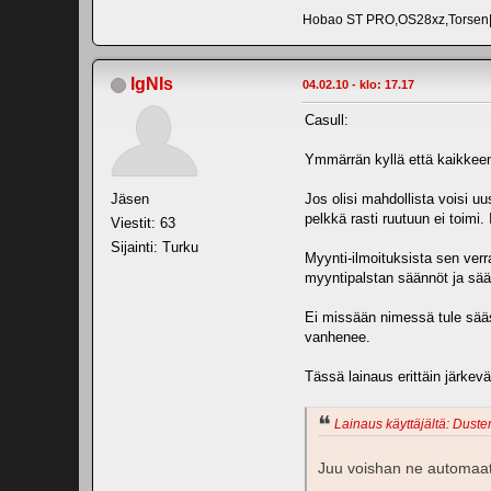
Hobao ST PRO,OS28xz,Torsen|
IgNIs
04.02.10 - klo: 17.17
Casull:
Ymmärrän kyllä että kaikkeen e
Jäsen
Jos olisi mahdollista voisi uu
pelkkä rasti ruutuun ei toimi
Viestit: 63
Sijainti: Turku
Myynti-ilmoituksista sen verr
myyntipalstan säännöt ja sää
Ei missään nimessä tule sääst
vanhenee.
Tässä lainaus erittäin järkev
Lainaus käyttäjältä: Duster
Juu voishan ne automaatti