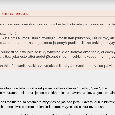
- 03.02.10 - klo: 23.42
voi antaa oikeuksia itse poistaa topickia tai lukita sitä jos näkee sen par
sitä mieltä,
 hukata omaa ilmoitustaan myytyjen ilmoitusten joukkoon, lisäksi myyjän
iä tuotteita tuhansien joukosta ja pettyä puoliin sillä ne onkin jo myyty m
 suuresti se että jokaiselle kysymykselle on luotava oma topic, ei edes y
 laittaa joku esto ettei uudet jäsenet (huom itsekkin lukeudun heihin) voi
 tälle foorumille vaikka valvojaksi sillä käytän kyseistä palvelua päivittä
osaltani poistella ilmoitukset joiden otsikossa lukee "myyty", "pois", tms.
en muutaman poistanut, joissa on pitkä selostus tavarasta, kuvia, yms erittäin 
jen ilmoitusten säilyttämistä myyntiosion jatkona jotta uudet tai ei-niin-hintat
a ehkä osaisivat paremmin hinnoitella omat myynnissä olevat tavaransa.