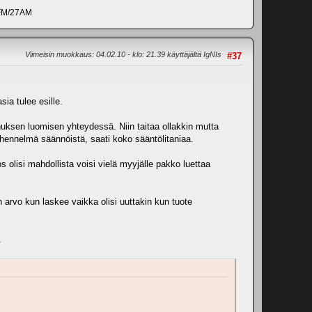
0FM/27AM
Viimeisin muokkaus
: 04.02.10 - klo: 21.39 käyttäjältä IgNIs
#37
ia tulee esille.
unnuksen luomisen yhteydessä. Niin taitaa ollakkin mutta
lyhennelmä säännöistä, saati koko sääntölitaniaa.
 olisi mahdollista voisi vielä myyjälle pakko luettaa
n arvo kun laskee vaikka olisi uuttakin kun tuote
.