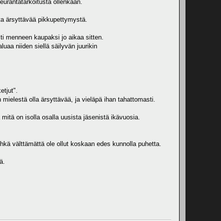
seurantatarkoitusta ollenkaan.
nta ärsyttävää pikkupettymystä.
sti menneen kaupaksi jo aikaa sitten.
luaa niiden siellä säilyvän juurikin
etjut".
 mielestä olla ärsyttävää, ja vieläpä ihan tahattomasti.
mitä on isolla osalla uusista jäsenistä ikävuosia.
 ehkä välttämättä ole ollut koskaan edes kunnolla puhetta.
ä.