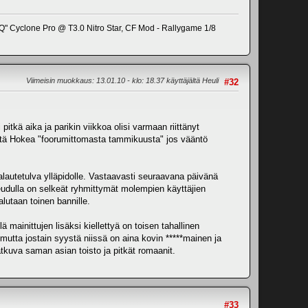
Q" Cyclone Pro @ T3.0 Nitro Star, CF Mod - Rallygame 1/8
Viimeisin muokkaus
: 13.01.10 - klo: 18.37 käyttäjältä Heuli
#32
itkä aika ja parikin viikkoa olisi varmaan riittänyt
että Hokea "foorumittomasta tammikuusta" jos vääntö
lautetulva ylläpidolle. Vastaavasti seuraavana päivänä
 seudulla on selkeät ryhmittymät molempien käyttäjien
lutaan toinen bannille.
 mainittujen lisäksi kiellettyä on toisen tahallinen
 mutta jostain syystä niissä on aina kovin *****mainen ja
tkuva saman asian toisto ja pitkät romaanit.
#33