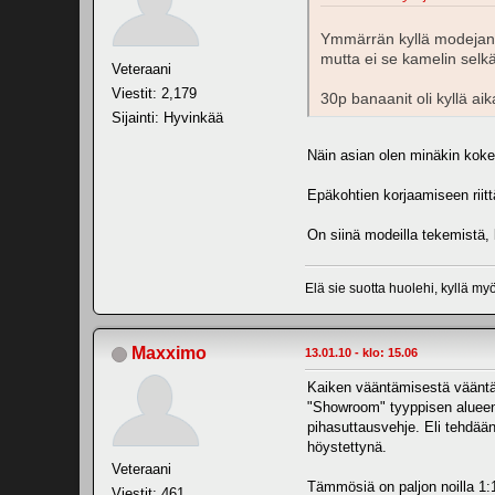
Ymmärrän kyllä modejankin
mutta ei se kamelin selk
Veteraani
Viestit: 2,179
30p banaanit oli kyllä a
Sijainti: Hyvinkää
Näin asian olen minäkin kokenu
Epäkohtien korjaamiseen riittä
On siinä modeilla tekemistä, 
Elä sie suotta huolehi, kyllä myö
Maxximo
13.01.10 - klo: 15.06
Kaiken vääntämisestä vääntämi
"Showroom" tyyppisen alueen p
pihasuttausvehje. Eli tehdään 
höystettynä.
Veteraani
Tämmösiä on paljon noilla 1:1
Viestit: 461