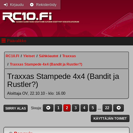
Kirjaudu
Rekisteröidy
Päävalikko
RC10.FI
/
Yleiset
/
Sähköautot
/
Traxxas
/
Traxxas Stampede 4x4 (Bandit ja Rustler?)
Traxxas Stampede 4x4 (Bandit ja
Rustler?)
Aloittaja OV, 22.10.10 - klo: 16.00
1
2
3
4
5
...
22
Sivuja
SIIRRY ALAS
KÄYTTÄJÄN TOIMET