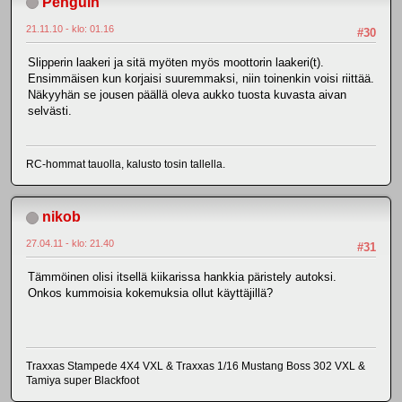
Penguin
21.11.10 - klo: 01.16
#30
Slipperin laakeri ja sitä myöten myös moottorin laakeri(t).
Ensimmäisen kun korjaisi suuremmaksi, niin toinenkin voisi riittää.
Näkyyhän se jousen päällä oleva aukko tuosta kuvasta aivan
selvästi.
RC-hommat tauolla, kalusto tosin tallella.
nikob
27.04.11 - klo: 21.40
#31
Tämmöinen olisi itsellä kiikarissa hankkia päristely autoksi.
Onkos kummoisia kokemuksia ollut käyttäjillä?
Traxxas Stampede 4X4 VXL & Traxxas 1/16 Mustang Boss 302 VXL &
Tamiya super Blackfoot