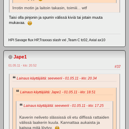
Irrotin motin ja laitoin takasin, toimiii... wtf
Taisi olla pinjonin ja spurrin välissä kiviä tai jotain muuta
mukavaa.
HPI Savage flux HP,Traxxas slash vxl ,Team C tc02, Axial ax10
Jape1
01.05.11 - klo: 20.52
#37
Lainaus käyttäjältä: seeveerii - 01.05.11 - klo: 20.34
Lainaus käyttäjältä: Jape1 - 01.05.11 - klo: 18.51
Lainaus käyttäjältä: seeveerii - 01.05.11 - klo: 17.25
Kaverin neliveto slässissä oli etu diffissä rattaiden
välissä laakerin kuula. Kannattaa aukaista ja
katsoa mitä löytyy.