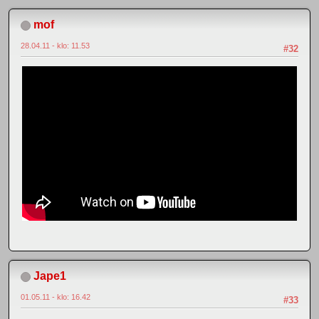
mof
28.04.11 - klo: 11.53
#32
Jape1
01.05.11 - klo: 16.42
#33