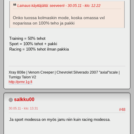
Lainaus käyttäjältä: seeveerii - 30.05.11 - klo: 12.22
Onko tuossa kolmaskin mode, koska omassa vxl
noparissa on 100% teho ja pakki
Training = 50% tehot
Sport = 100% tehot + pakki
Racing = 100% tehot ilman pakkia
Xray 808e | Venom Creeper | Chevrolet Silverado 2007 "axial"scale |
Turnigy Talon V2
http://prmr.1g.fi
salkku00
30.05.11 - klo: 13.31
#48
Ja sport modessa on myös jarru niin kuin racing modessa.