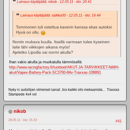
Lainaus käyttäjältä: nikob - 12.05.11 - klo: 20.41
Lainaus käyttäjältä: salkku00 - 12.05.11 - klo: 16.44
Tommonen tuli ostettua kaverin kanssa ekas autoksi.
Hyvä on ollu.
Noniin mukava kuulla. Itsellä varmaan tulee kyseinen
laite lähi viikkojen aikana myös!
Ajeletko Lipoilla vai normi akulla?
Ihan vakio akulla ja muokatulla tämmösellä
http://www.racingfactory.fi/tuotteet/AKUT-JA-TARVIKKEET-NiMH-
akut/Vapex-Battery-Pack-SC3700-84v-Traxxas-108891
Nyky rc autoilijan viimeiset sanat: Jos kaikki olis mekaanista... Traxxas
Stampede 4x4 vxl
nikob
28.05.11 - klo: 15.33
#41