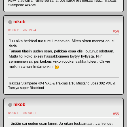
Nyky rc autoilijan viimeiset sanat: Jos kaikki olis mekaanista... Traxxas
Stampede 4x4 vxl
nikob
01.06.11 - klo: 19.24
#54
Juu aika herkästi tuo tuntui menevän. Miten sitten mennyt on, ei
tiedä.
Tänään tilasin uuden osan, pelkkää osaa olisi joutunut odottaan.
Mutta toi koko akseli hässäkköineen löytyy hyllystä. Niin
semmoinen si, jos kerkeis viikonlopuksi vaikka tuleen. Oli vie
melkin saman hintainenkin
Traxxas Stampede 4X4 VXL & Traxxas 1/16 Mustang Boss 302 VXL &
Tamiya super Blackfoot
nikob
04.06.11 - klo: 00.21
#55
Tänään sai uuden osan kiinni. Ja eikun testaamaan. Ja hienosti