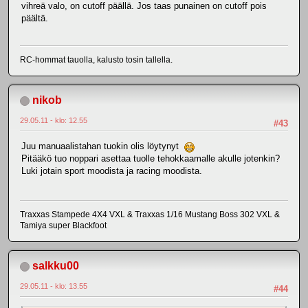
vihreä valo, on cutoff päällä. Jos taas punainen on cutoff pois
päältä.
RC-hommat tauolla, kalusto tosin tallella.
nikob
29.05.11 - klo: 12.55
#43
Juu manuaalistahan tuokin olis löytynyt
Pitääkö tuo noppari asettaa tuolle tehokkaamalle akulle jotenkin?
Luki jotain sport moodista ja racing moodista.
Traxxas Stampede 4X4 VXL & Traxxas 1/16 Mustang Boss 302 VXL &
Tamiya super Blackfoot
salkku00
29.05.11 - klo: 13.55
#44