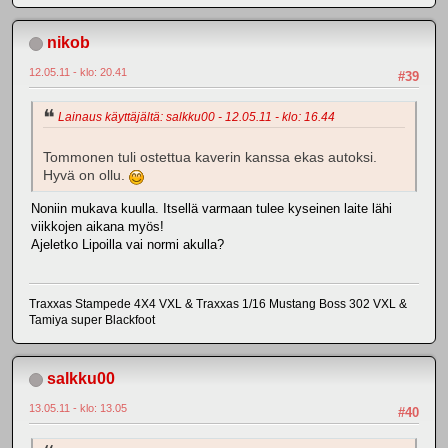
nikob
12.05.11 - klo: 20.41
#39
Lainaus käyttäjältä: salkku00 - 12.05.11 - klo: 16.44
Tommonen tuli ostettua kaverin kanssa ekas autoksi.
Hyvä on ollu.
Noniin mukava kuulla. Itsellä varmaan tulee kyseinen laite lähi
viikkojen aikana myös!
Ajeletko Lipoilla vai normi akulla?
Traxxas Stampede 4X4 VXL & Traxxas 1/16 Mustang Boss 302 VXL &
Tamiya super Blackfoot
salkku00
13.05.11 - klo: 13.05
#40