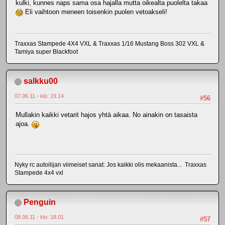
kulki, kunnes naps sama osa hajalla mutta oikealta puolelta takaa
Eli vaihtoon meneen toisenkin puolen vetoakseli!
Traxxas Stampede 4X4 VXL & Traxxas 1/16 Mustang Boss 302 VXL &
Tamiya super Blackfoot
salkku00
07.06.11 - klo: 19.14
#56
Mullakin kaikki vetarit hajos yhtä aikaa. No ainakin on tasaista
ajoa.
Nyky rc autoilijan viimeiset sanat: Jos kaikki olis mekaanista... Traxxas
Stampede 4x4 vxl
Penguin
08.06.11 - klo: 18.01
#57