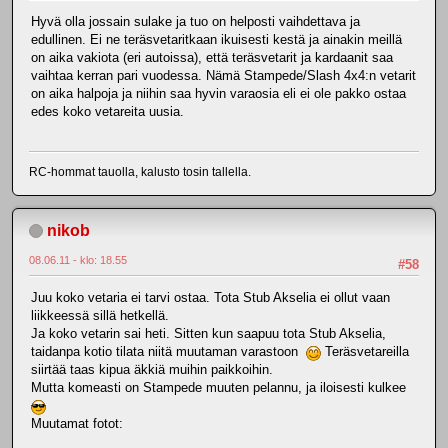
Hyvä olla jossain sulake ja tuo on helposti vaihdettava ja
edullinen. Ei ne teräsvetaritkaan ikuisesti kestä ja ainakin meillä
on aika vakiota (eri autoissa), että teräsvetarit ja kardaanit saa
vaihtaa kerran pari vuodessa. Nämä Stampede/Slash 4x4:n vetarit
on aika halpoja ja niihin saa hyvin varaosia eli ei ole pakko ostaa
edes koko vetareita uusia.
RC-hommat tauolla, kalusto tosin tallella.
nikob
08.06.11 - klo: 18.55
#58
Juu koko vetaria ei tarvi ostaa. Tota Stub Akselia ei ollut vaan
liikkeessä sillä hetkellä.
Ja koko vetarin sai heti. Sitten kun saapuu tota Stub Akselia,
taidanpa kotio tilata niitä muutaman varastoon
Teräsvetareilla
siirtää taas kipua äkkiä muihin paikkoihin.
Mutta komeasti on Stampede muuten pelannu, ja iloisesti kulkee
Muutamat fotot: