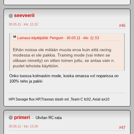
seeveerii
30.05.11 - klo: 12.22
#46
Lainaus käyttäjältä: Penguin - 30.05.11 - klo: 11.53
Eihän noissa ole mitään muuta eroa kuin että racing
modessa ei ole pakkia. Training mode (vai miten se
olikaan nimetty) on sitten toinen juttu, se antaa vain n.
puolet tehoista käyttöön.
Onko tuossa kolmaskin mode, koska omassa vxl noparissa on
100% teho ja pakki
HPI Savage flux HP,Traxxas slash vxl ,Team C tc02, Axial ax10
primeri
Ulvilan RC-rata
30.05.11 - klo: 13.26
#47