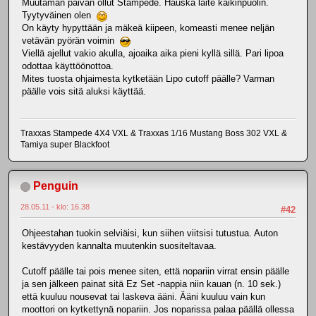
Muutaman päivän ollut Stampede. Hauska laite kaikinpuolin.
Tyytyväinen olen
On käyty hypyttään ja mäkeä kiipeen, komeasti menee neljän
vetävän pyörän voimin
Viellä ajellut vakio akulla, ajoaika aika pieni kyllä sillä. Pari lipoa
odottaa käyttöönottoa.
Mites tuosta ohjaimesta kytketään Lipo cutoff päälle? Varman
päälle vois sitä aluksi käyttää.
Traxxas Stampede 4X4 VXL & Traxxas 1/16 Mustang Boss 302 VXL &
Tamiya super Blackfoot
Penguin
28.05.11 - klo: 16.38
#42
Ohjeestahan tuokin selviäisi, kun siihen viitsisi tutustua. Auton
kestävyyden kannalta muutenkin suositeltavaa.
Cutoff päälle tai pois menee siten, että nopariin virrat ensin päälle
ja sen jälkeen painat sitä Ez Set -nappia niin kauan (n. 10 sek.)
että kuuluu nousevat tai laskeva ääni. Ääni kuuluu vain kun
moottori on kytkettynä nopariin. Jos noparissa palaa päällä ollessa