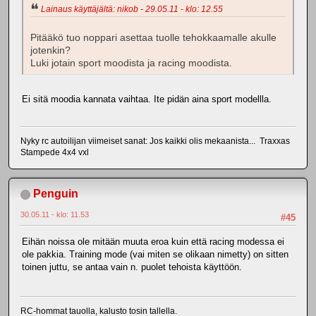
Lainaus käyttäjältä: nikob - 29.05.11 - klo: 12.55
Pitääkö tuo noppari asettaa tuolle tehokkaamalle akulle
jotenkin?
Luki jotain sport moodista ja racing moodista.
Ei sitä moodia kannata vaihtaa. Ite pidän aina sport modellla.
Nyky rc autoilijan viimeiset sanat: Jos kaikki olis mekaanista... Traxxas
Stampede 4x4 vxl
Penguin
30.05.11 - klo: 11.53
#45
Eihän noissa ole mitään muuta eroa kuin että racing modessa ei
ole pakkia. Training mode (vai miten se olikaan nimetty) on sitten
toinen juttu, se antaa vain n. puolet tehoista käyttöön.
RC-hommat tauolla, kalusto tosin tallella.