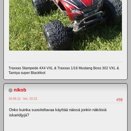
Traxxas Stampede 4X4 VXL & Traxxas 1/16 Mustang Boss 302 VXL &
Tamiya super Blackfoot
nikob
16.06.11 - klo: 10.22
#59
Onko kuinka suositeltavaa käyttää näissä jonkin näköisiä
iskariöljyjä?