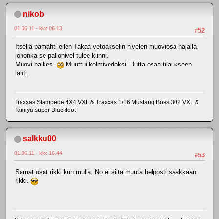
nikob
01.06.11 - klo: 06.13
#52
Itsellä pamahti eilen Takaa vetoakselin nivelen muoviosa hajalla,
johonka se pallonivel tulee kiinni.
Muovi halkes
Muuttui kolmivedoksi. Uutta osaa tilaukseen
lähti.
Traxxas Stampede 4X4 VXL & Traxxas 1/16 Mustang Boss 302 VXL &
Tamiya super Blackfoot
salkku00
01.06.11 - klo: 16.44
#53
Samat osat rikki kun mulla. No ei siitä muuta helposti saakkaan
rikki.