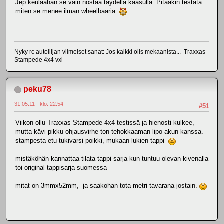
Jep keulaahan se vain nostaa taydellä kaasulla. Pitääkin testata
miten se menee ilman wheelbaaria.
Nyky rc autoilijan viimeiset sanat: Jos kaikki olis mekaanista... Traxxas
Stampede 4x4 vxl
peku78
31.05.11 - klo: 22.54
#51
Viikon ollu Traxxas Stampede 4x4 testissä ja hienosti kulkee,
mutta kävi pikku ohjausvirhe ton tehokkaaman lipo akun kanssa.
stampesta etu tukivarsi poikki, mukaan lukien tappi
mistäköhän kannattaa tilata tappi sarja kun tuntuu olevan kivenalla
toi original tappisarja suomessa
mitat on 3mmx52mm, ja saakohan tota metri tavarana jostain.