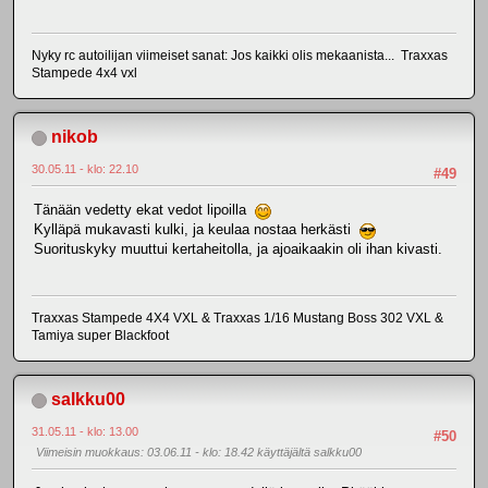
Nyky rc autoilijan viimeiset sanat: Jos kaikki olis mekaanista... Traxxas
Stampede 4x4 vxl
nikob
30.05.11 - klo: 22.10
#49
Tänään vedetty ekat vedot lipoilla
Kylläpä mukavasti kulki, ja keulaa nostaa herkästi
Suorituskyky muuttui kertaheitolla, ja ajoaikaakin oli ihan kivasti.
Traxxas Stampede 4X4 VXL & Traxxas 1/16 Mustang Boss 302 VXL &
Tamiya super Blackfoot
salkku00
31.05.11 - klo: 13.00
#50
Viimeisin muokkaus
: 03.06.11 - klo: 18.42 käyttäjältä salkku00