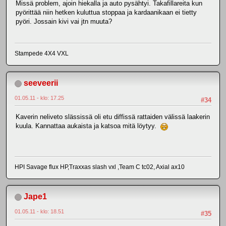
Missä problem, ajoin hiekalla ja auto pysähtyi. Takafillareita kun
pyörittää niin hetken kuluttua stoppaa ja kardaanikaan ei tietty
pyöri. Jossain kivi vai jtn muuta?
Stampede 4X4 VXL
seeveerii
01.05.11 - klo: 17.25
#34
Kaverin neliveto slässissä oli etu diffissä rattaiden välissä laakerin
kuula. Kannattaa aukaista ja katsoa mitä löytyy.
HPI Savage flux HP,Traxxas slash vxl ,Team C tc02, Axial ax10
Jape1
01.05.11 - klo: 18.51
#35