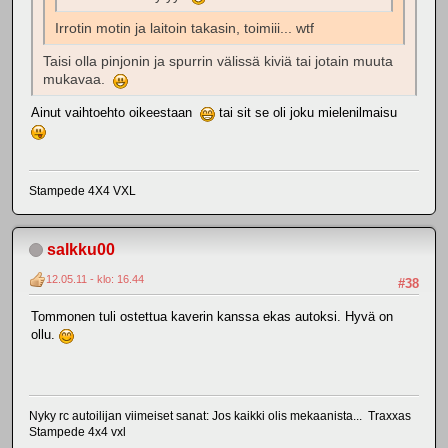
Irrotin motin ja laitoin takasin, toimiii... wtf
Taisi olla pinjonin ja spurrin välissä kiviä tai jotain muuta
mukavaa.
Ainut vaihtoehto oikeestaan
tai sit se oli joku mielenilmaisu
Stampede 4X4 VXL
salkku00
12.05.11 - klo: 16.44
#38
Tommonen tuli ostettua kaverin kanssa ekas autoksi. Hyvä on
ollu.
Nyky rc autoilijan viimeiset sanat: Jos kaikki olis mekaanista... Traxxas
Stampede 4x4 vxl