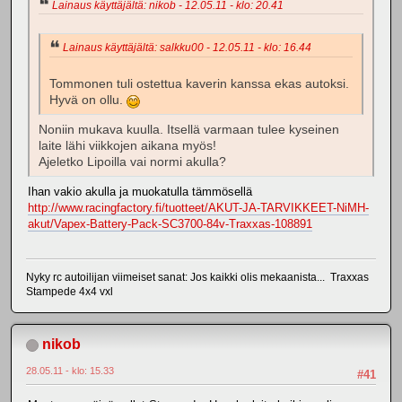
Lainaus käyttäjältä: nikob - 12.05.11 - klo: 20.41
Lainaus käyttäjältä: salkku00 - 12.05.11 - klo: 16.44
Tommonen tuli ostettua kaverin kanssa ekas autoksi.
Hyvä on ollu.
Noniin mukava kuulla. Itsellä varmaan tulee kyseinen
laite lähi viikkojen aikana myös!
Ajeletko Lipoilla vai normi akulla?
Ihan vakio akulla ja muokatulla tämmösellä
http://www.racingfactory.fi/tuotteet/AKUT-JA-TARVIKKEET-NiMH-
akut/Vapex-Battery-Pack-SC3700-84v-Traxxas-108891
Nyky rc autoilijan viimeiset sanat: Jos kaikki olis mekaanista... Traxxas
Stampede 4x4 vxl
nikob
28.05.11 - klo: 15.33
#41