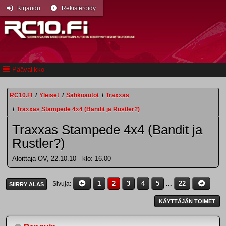
Kirjaudu
Rekisteröidy
Päävalikko
RC10.FI
/
Yleiset
/
Sähköautot
/
Traxxas
/
Traxxas Stampede 4x4 (Bandit ja Rustler?)
Traxxas Stampede 4x4 (Bandit ja
Rustler?)
Aloittaja OV, 22.10.10 - klo: 16.00
1
2
3
4
5
...
22
Sivuja
SIIRRY ALAS
KÄYTTÄJÄN TOIMET