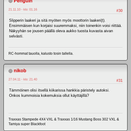
Penguin
21.11.10 - klo: 01.16
#30
Slipperin laakeri ja sitä myöten myös moottorin laakeri(t).
Ensimmäisen kun korjaisi suuremmaksi, niin toinenkin voisi riittää.
Näkyyhän se jousen päällä oleva aukko tuosta kuvasta aivan
selvästi.
RC-hommat tauolla, kalusto tosin tallella.
nikob
27.04.11 - klo: 21.40
#31
Tämmöinen olisi itsellä kiikarissa hankkia päristely autoksi.
Onkos kummoisia kokemuksia ollut käyttäjillä?
Traxxas Stampede 4X4 VXL & Traxxas 1/16 Mustang Boss 302 VXL &
Tamiya super Blackfoot