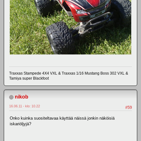
Traxxas Stampede 4X4 VXL & Traxxas 1/16 Mustang Boss 302 VXL &
Tamiya super Blackfoot
nikob
16.06.11 - klo: 10.22
#59
Onko kuinka suositeltavaa käyttää näissä jonkin näköisiä
iskariöljyjä?