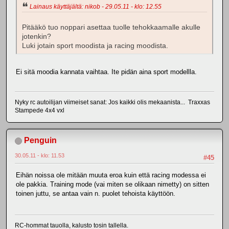
Lainaus käyttäjältä: nikob - 29.05.11 - klo: 12.55
Pitääkö tuo noppari asettaa tuolle tehokkaamalle akulle
jotenkin?
Luki jotain sport moodista ja racing moodista.
Ei sitä moodia kannata vaihtaa. Ite pidän aina sport modellla.
Nyky rc autoilijan viimeiset sanat: Jos kaikki olis mekaanista... Traxxas
Stampede 4x4 vxl
Penguin
30.05.11 - klo: 11.53
#45
Eihän noissa ole mitään muuta eroa kuin että racing modessa ei
ole pakkia. Training mode (vai miten se olikaan nimetty) on sitten
toinen juttu, se antaa vain n. puolet tehoista käyttöön.
RC-hommat tauolla, kalusto tosin tallella.