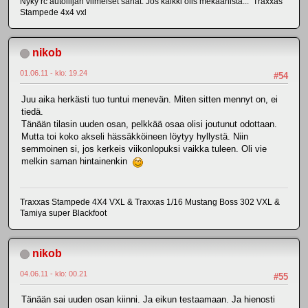
Nyky rc autoilijan viimeiset sanat: Jos kaikki olis mekaanista... Traxxas
Stampede 4x4 vxl
nikob
01.06.11 - klo: 19.24
#54
Juu aika herkästi tuo tuntui menevän. Miten sitten mennyt on, ei
tiedä.
Tänään tilasin uuden osan, pelkkää osaa olisi joutunut odottaan.
Mutta toi koko akseli hässäkköineen löytyy hyllystä. Niin
semmoinen si, jos kerkeis viikonlopuksi vaikka tuleen. Oli vie
melkin saman hintainenkin
Traxxas Stampede 4X4 VXL & Traxxas 1/16 Mustang Boss 302 VXL &
Tamiya super Blackfoot
nikob
04.06.11 - klo: 00.21
#55
Tänään sai uuden osan kiinni. Ja eikun testaamaan. Ja hienosti