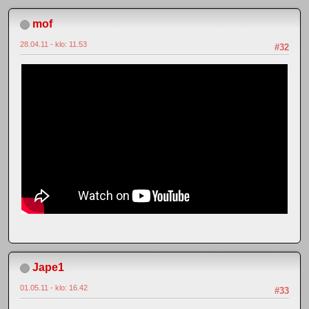
mof
28.04.11 - klo: 11.53
#32
Jape1
01.05.11 - klo: 16.42
#33