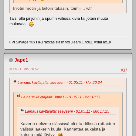
Irrotin motin ja laitoin takasin, toimiii... wtf
Taisi olla pinjonin ja spurrin välissä kiviä tai jotain muuta
mukavaa.
HPI Savage flux HP,Traxxas slash vxl ,Team C tc02, Axial ax10
Jape1
01.05.11 - klo: 20.52
#37
Lainaus käyttäjältä: seeveerii - 01.05.11 - klo: 20.34
Lainaus käyttäjältä: Jape1 - 01.05.11 - klo: 18.51
Lainaus käyttäjältä: seeveerii - 01.05.11 - klo: 17.25
Kaverin neliveto slässissä oli etu diffissä rattaiden
välissä laakerin kuula. Kannattaa aukaista ja
katsoa mitä löytyy.