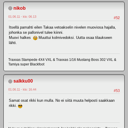
nikob
01.06.11 - klo: 06.13
#52
Itsellä pamahti eilen Takaa vetoakselin nivelen muoviosa hajalla,
johonka se pallonivel tulee kiinni.
Muovi halkes
Muuttui kolmivedoksi. Uutta osaa tilaukseen
lähti.
Traxxas Stampede 4X4 VXL & Traxxas 1/16 Mustang Boss 302 VXL &
Tamiya super Blackfoot
salkku00
01.06.11 - klo: 16.44
#53
Samat osat rikki kun mulla. No ei siitä muuta helposti saakkaan
rikki.