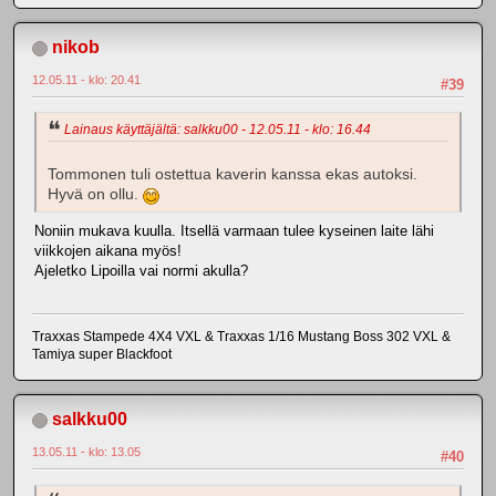
nikob
12.05.11 - klo: 20.41
#39
Lainaus käyttäjältä: salkku00 - 12.05.11 - klo: 16.44
Tommonen tuli ostettua kaverin kanssa ekas autoksi.
Hyvä on ollu.
Noniin mukava kuulla. Itsellä varmaan tulee kyseinen laite lähi
viikkojen aikana myös!
Ajeletko Lipoilla vai normi akulla?
Traxxas Stampede 4X4 VXL & Traxxas 1/16 Mustang Boss 302 VXL &
Tamiya super Blackfoot
salkku00
13.05.11 - klo: 13.05
#40