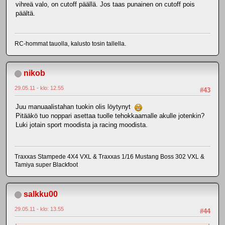
vihreä valo, on cutoff päällä. Jos taas punainen on cutoff pois
päältä.
RC-hommat tauolla, kalusto tosin tallella.
nikob
29.05.11 - klo: 12.55
#43
Juu manuaalistahan tuokin olis löytynyt
Pitääkö tuo noppari asettaa tuolle tehokkaamalle akulle jotenkin?
Luki jotain sport moodista ja racing moodista.
Traxxas Stampede 4X4 VXL & Traxxas 1/16 Mustang Boss 302 VXL &
Tamiya super Blackfoot
salkku00
29.05.11 - klo: 13.55
#44