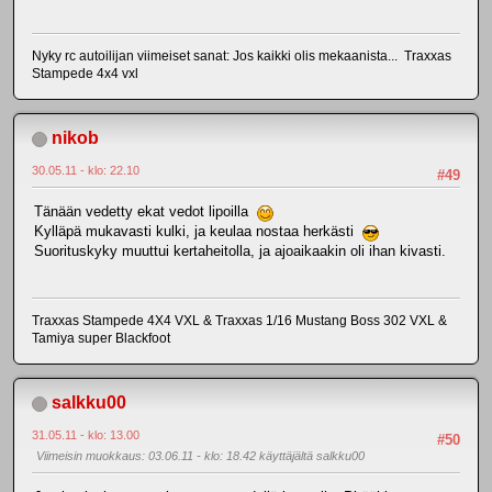
Nyky rc autoilijan viimeiset sanat: Jos kaikki olis mekaanista... Traxxas
Stampede 4x4 vxl
nikob
30.05.11 - klo: 22.10
#49
Tänään vedetty ekat vedot lipoilla
Kylläpä mukavasti kulki, ja keulaa nostaa herkästi
Suorituskyky muuttui kertaheitolla, ja ajoaikaakin oli ihan kivasti.
Traxxas Stampede 4X4 VXL & Traxxas 1/16 Mustang Boss 302 VXL &
Tamiya super Blackfoot
salkku00
31.05.11 - klo: 13.00
#50
Viimeisin muokkaus
: 03.06.11 - klo: 18.42 käyttäjältä salkku00