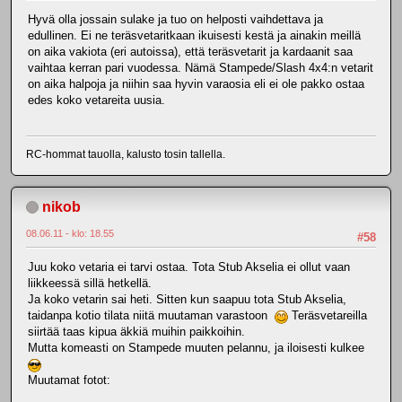
Hyvä olla jossain sulake ja tuo on helposti vaihdettava ja
edullinen. Ei ne teräsvetaritkaan ikuisesti kestä ja ainakin meillä
on aika vakiota (eri autoissa), että teräsvetarit ja kardaanit saa
vaihtaa kerran pari vuodessa. Nämä Stampede/Slash 4x4:n vetarit
on aika halpoja ja niihin saa hyvin varaosia eli ei ole pakko ostaa
edes koko vetareita uusia.
RC-hommat tauolla, kalusto tosin tallella.
nikob
08.06.11 - klo: 18.55
#58
Juu koko vetaria ei tarvi ostaa. Tota Stub Akselia ei ollut vaan
liikkeessä sillä hetkellä.
Ja koko vetarin sai heti. Sitten kun saapuu tota Stub Akselia,
taidanpa kotio tilata niitä muutaman varastoon
Teräsvetareilla
siirtää taas kipua äkkiä muihin paikkoihin.
Mutta komeasti on Stampede muuten pelannu, ja iloisesti kulkee
Muutamat fotot: