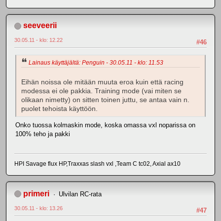
seeveerii
30.05.11 - klo: 12.22
#46
Lainaus käyttäjältä: Penguin - 30.05.11 - klo: 11.53
Eihän noissa ole mitään muuta eroa kuin että racing
modessa ei ole pakkia. Training mode (vai miten se
olikaan nimetty) on sitten toinen juttu, se antaa vain n.
puolet tehoista käyttöön.
Onko tuossa kolmaskin mode, koska omassa vxl noparissa on
100% teho ja pakki
HPI Savage flux HP,Traxxas slash vxl ,Team C tc02, Axial ax10
primeri
Ulvilan RC-rata
30.05.11 - klo: 13.26
#47