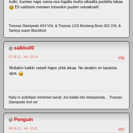
kulki, kunnes naps sama osa hajalla mutta oikealta puolelta takaa
Eli vaihtoon meneen toisenkin puolen vetoakseli!
Traxxas Stampede 4X4 VXL & Traxxas 1/16 Mustang Boss 302 VXL &
Tamiya super Blackfoot
salkku00
07.06.11 - klo: 19.14
#56
Mullakin kaikki vetarit hajos yhtä aikaa. No ainakin on tasaista
ajoa.
Nyky rc autoilijan viimeiset sanat: Jos kaikki olis mekaanista... Traxxas
Stampede 4x4 vxl
Penguin
08.06.11 - klo: 18.01
#57