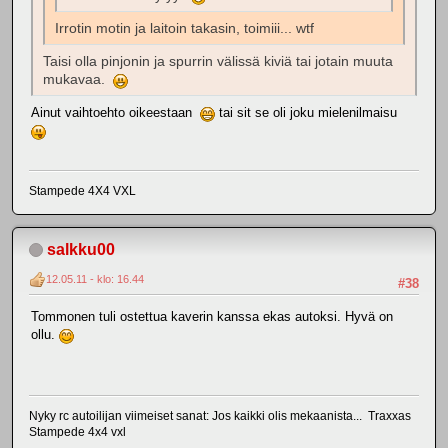
Irrotin motin ja laitoin takasin, toimiii... wtf
Taisi olla pinjonin ja spurrin välissä kiviä tai jotain muuta
mukavaa.
Ainut vaihtoehto oikeestaan
tai sit se oli joku mielenilmaisu
Stampede 4X4 VXL
salkku00
12.05.11 - klo: 16.44
#38
Tommonen tuli ostettua kaverin kanssa ekas autoksi. Hyvä on
ollu.
Nyky rc autoilijan viimeiset sanat: Jos kaikki olis mekaanista... Traxxas
Stampede 4x4 vxl