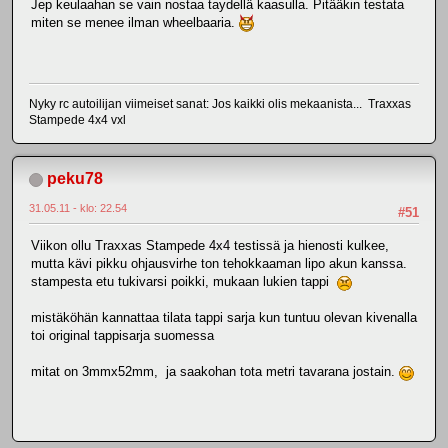
Jep keulaahan se vain nostaa taydellä kaasulla. Pitääkin testata
miten se menee ilman wheelbaaria.
Nyky rc autoilijan viimeiset sanat: Jos kaikki olis mekaanista... Traxxas
Stampede 4x4 vxl
peku78
31.05.11 - klo: 22.54
#51
Viikon ollu Traxxas Stampede 4x4 testissä ja hienosti kulkee,
mutta kävi pikku ohjausvirhe ton tehokkaaman lipo akun kanssa.
stampesta etu tukivarsi poikki, mukaan lukien tappi
mistäköhän kannattaa tilata tappi sarja kun tuntuu olevan kivenalla
toi original tappisarja suomessa
mitat on 3mmx52mm, ja saakohan tota metri tavarana jostain.