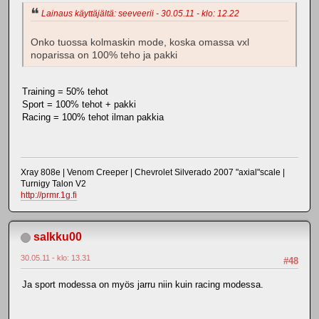
Lainaus käyttäjältä: seeveerii - 30.05.11 - klo: 12.22
Onko tuossa kolmaskin mode, koska omassa vxl
noparissa on 100% teho ja pakki
Training = 50% tehot
Sport = 100% tehot + pakki
Racing = 100% tehot ilman pakkia
Xray 808e | Venom Creeper | Chevrolet Silverado 2007 "axial"scale |
Turnigy Talon V2
http://prmr.1g.fi
salkku00
30.05.11 - klo: 13.31
#48
Ja sport modessa on myös jarru niin kuin racing modessa.