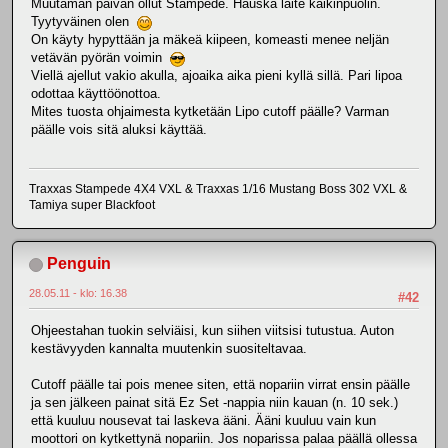
Muutaman päivän ollut Stampede. Hauska laite kaikinpuolin.
Tyytyväinen olen
On käyty hypyttään ja mäkeä kiipeen, komeasti menee neljän
vetävän pyörän voimin
Viellä ajellut vakio akulla, ajoaika aika pieni kyllä sillä. Pari lipoa
odottaa käyttöönottoa.
Mites tuosta ohjaimesta kytketään Lipo cutoff päälle? Varman
päälle vois sitä aluksi käyttää.
Traxxas Stampede 4X4 VXL & Traxxas 1/16 Mustang Boss 302 VXL &
Tamiya super Blackfoot
Penguin
28.05.11 - klo: 16.38
#42
Ohjeestahan tuokin selviäisi, kun siihen viitsisi tutustua. Auton
kestävyyden kannalta muutenkin suositeltavaa.
Cutoff päälle tai pois menee siten, että nopariin virrat ensin päälle
ja sen jälkeen painat sitä Ez Set -nappia niin kauan (n. 10 sek.)
että kuuluu nousevat tai laskeva ääni. Ääni kuuluu vain kun
moottori on kytkettynä nopariin. Jos noparissa palaa päällä ollessa