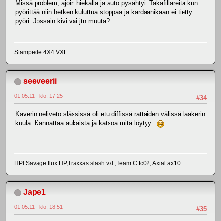
Missä problem, ajoin hiekalla ja auto pysähtyi. Takafillareita kun
pyörittää niin hetken kuluttua stoppaa ja kardaanikaan ei tietty
pyöri. Jossain kivi vai jtn muuta?
Stampede 4X4 VXL
seeveerii
01.05.11 - klo: 17.25
#34
Kaverin neliveto slässissä oli etu diffissä rattaiden välissä laakerin
kuula. Kannattaa aukaista ja katsoa mitä löytyy.
HPI Savage flux HP,Traxxas slash vxl ,Team C tc02, Axial ax10
Jape1
01.05.11 - klo: 18.51
#35