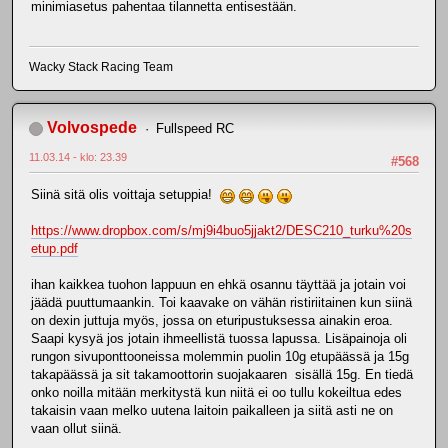
minimiasetus pahentaa tilannetta entisestään.
Wacky Stack Racing Team
Volvospede
Fullspeed RC
11.03.14 - klo: 23.39
#568
Siinä sitä olis voittaja setuppia!
https://www.dropbox.com/s/mj9i4buo5jjakt2/DESC210_turku%20s
etup.pdf
ihan kaikkea tuohon lappuun en ehkä osannu täyttää ja jotain voi
jäädä puuttumaankin. Toi kaavake on vähän ristiriitainen kun siinä
on dexin juttuja myös, jossa on eturipustuksessa ainakin eroa.
Saapi kysyä jos jotain ihmeellistä tuossa lapussa. Lisäpainoja oli
rungon sivuponttooneissa molemmin puolin 10g etupäässä ja 15g
takapäässä ja sit takamoottorin suojakaaren sisällä 15g. En tiedä
onko noilla mitään merkitystä kun niitä ei oo tullu kokeiltua edes
takaisin vaan melko uutena laitoin paikalleen ja siitä asti ne on
vaan ollut siinä.