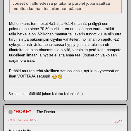
Jouset on ollu edessä ja takana purplet jotka saattaa
muuttua kunhan testailemaan pääsen.
Mul on kans tommoset 4x1.3 ja 4x1.4 männät ja öljyjä oon
paksuntanu sinne 70-80 nurkille, en oo enää ihan varma mitkä
tällä hetkellä on. Voikohan männät tai iskarin rungot kulua niin että
tarvii siirtyä paksumpiin öljyihin vähitellen, noillahan on ajettu -12
syksystä asti. Jokatapauksessa hyppyhjen alastuloissa oli
tilanteita jos ajaa ohuemmalla öljyllä, varsinkin perä koitti pompata
uudelleen ilmaan ja nyt se ei sitä enää tee. Jouset on valkoisen
sarjan oranssit.
Pitääki muuten tehä virallinen setuppilappu, nyt kun kyseessä on
ihan VOITTAJA setuppi!
Se kauppias älähtää johon kalikka kalahtaa! :-)
*HOKE*
The Doctor
09.03.14 - klo: 10.55
#544