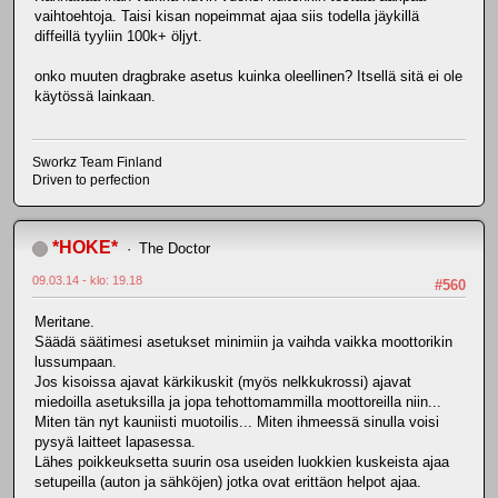
vaihtoehtoja. Taisi kisan nopeimmat ajaa siis todella jäykillä
diffeillä tyyliin 100k+ öljyt.
onko muuten dragbrake asetus kuinka oleellinen? Itsellä sitä ei ole
käytössä lainkaan.
Sworkz Team Finland
Driven to perfection
*HOKE*
The Doctor
09.03.14 - klo: 19.18
#560
Meritane.
Säädä säätimesi asetukset minimiin ja vaihda vaikka moottorikin
lussumpaan.
Jos kisoissa ajavat kärkikuskit (myös nelkkukrossi) ajavat
miedoilla asetuksilla ja jopa tehottomammilla moottoreilla niin...
Miten tän nyt kauniisti muotoilis... Miten ihmeessä sinulla voisi
pysyä laitteet lapasessa.
Lähes poikkeuksetta suurin osa useiden luokkien kuskeista ajaa
setupeilla (auton ja sähköjen) jotka ovat erittäon helpot ajaa.