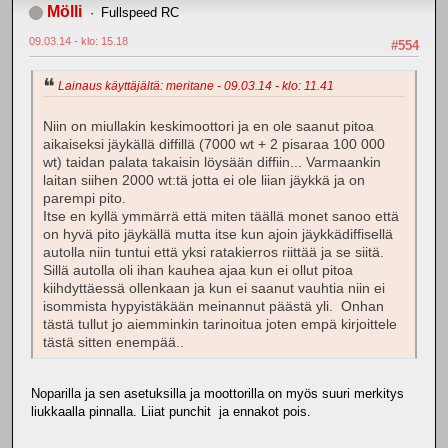
Mölli
Fullspeed RC
09.03.14 - klo: 15.18
#554
Lainaus käyttäjältä: meritane - 09.03.14 - klo: 11.41
Niin on miullakin keskimoottori ja en ole saanut pitoa
aikaiseksi jäykällä diffillä (7000 wt + 2 pisaraa 100 000
wt) taidan palata takaisin löysään diffiin... Varmaankin
laitan siihen 2000 wt:tä jotta ei ole liian jäykkä ja on
parempi pito.
Itse en kyllä ymmärrä että miten täällä monet sanoo että
on hyvä pito jäykällä mutta itse kun ajoin jäykkädiffisellä
autolla niin tuntui että yksi ratakierros riittää ja se siitä.
Sillä autolla oli ihan kauhea ajaa kun ei ollut pitoa
kiihdyttäessä ollenkaan ja kun ei saanut vauhtia niin ei
isommista hypyistäkään meinannut päästä yli. Onhan
tästä tullut jo aiemminkin tarinoitua joten empä kirjoittele
tästä sitten enempää..
Noparilla ja sen asetuksilla ja moottorilla on myös suuri merkitys
liukkaalla pinnalla. Liiat punchit ja ennakot pois.