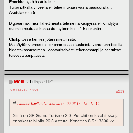
Ennakko pykälässä kolme.
Turbo pitkällä viiveellä eli tulee mukaan vasta pääsuoralla...
Asetuksessa 5
Bigbear näki mun lähettimestä telemetria käppyrää eli kiihdytys
suoralle neutraali kaasusta täyteen kesti 1.5 sekuntia.
Oliskp tossa kenties jotain miettimistä.
Mä käytän varmasti isoimpaan osaan kuskeista verrattuna todella
hidastakaasusormea. Moottoriselvästi tehottomampi ja asetukset
toisessa ääripäässä.
Mölli
Fullspeed RC
09.03.14 - klo: 16.23
#557
Lainaus käyttäjältä: meritane - 09.03.14 - klo: 15.44
Siinä on SP Grand Turismo 2.0. Punchit on level 5:ssa ja
ennakot taisi olla 26.5 astetta. Koneena 8.5 t, 3300 kv.