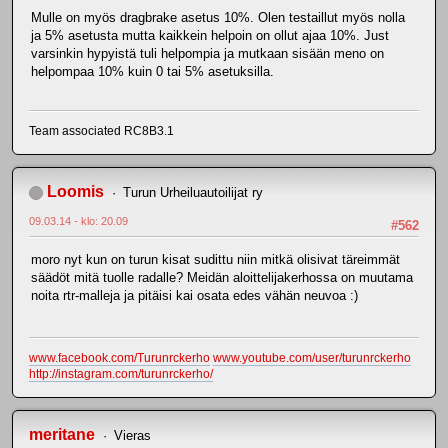
Mulle on myös dragbrake asetus 10%. Olen testaillut myös nolla
ja 5% asetusta mutta kaikkein helpoin on ollut ajaa 10%. Just
varsinkin hypyistä tuli helpompia ja mutkaan sisään meno on
helpompaa 10% kuin 0 tai 5% asetuksilla.
Team associated RC8B3.1
Loomis
Turun Urheiluautoilijat ry
09.03.14 - klo: 20.09
#562
moro nyt kun on turun kisat sudittu niin mitkä olisivat täreimmät
säädöt mitä tuolle radalle? Meidän aloittelijakerhossa on muutama
noita rtr-malleja ja pitäisi kai osata edes vähän neuvoa :)
www.facebook.com/Turunrckerho
www.youtube.com/user/turunrckerho
http://instagram.com/turunrckerho/
meritane
Vieras