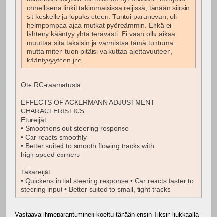
onnellisena linkit takimmaisissa reijissä, tänään siirsin
sit keskelle ja lopuks eteen. Tuntui paranevan, oli
helmpompaa ajaa mutkat pyöreämmin. Ehkä ei
lähteny kääntyy yhtä terävästi. Ei vaan ollu aikaa
muuttaa sitä takaisin ja varmistaa tämä tuntuma..
mutta miten tuon pitäisi vaikuttaa ajettavuuteen,
kääntyvyyteen jne.
Ote RC-raamatusta
EFFECTS OF ACKERMANN ADJUSTMENT
CHARACTERISTICS
Etureijät
• Smoothens out steering response
• Car reacts smoothly
• Better suited to smooth flowing tracks with
high speed corners
Takareijät
• Quickens initial steering response • Car reacts faster to
steering input • Better suited to small, tight tracks
Vastaava ihmeparantuminen koettu tänään ensin Tiksin liukkaalla