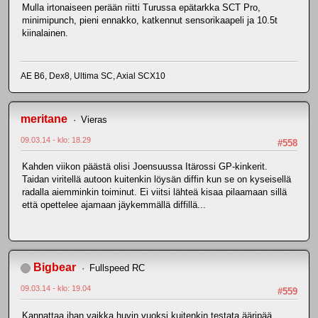
Mulla irtonaiseen perään riitti Turussa epätarkka SCT Pro,
minimipunch, pieni ennakko, katkennut sensorikaapeli ja 10.5t
kiinalainen.
AE B6, Dex8, Ultima SC, Axial SCX10
meritane
Vieras
09.03.14 - klo: 18.29
#558
Kahden viikon päästä olisi Joensuussa Itärossi GP-kinkerit.
Taidan viritellä autoon kuitenkin löysän diffin kun se on kyseisellä
radalla aiemminkin toiminut. Ei viitsi lähteä kisaa pilaamaan sillä
että opettelee ajamaan jäykemmällä diffillä...
Bigbear
Fullspeed RC
09.03.14 - klo: 19.04
#559
Kannattaa ihan vaikka huvin vuoksi kuitenkin testata ääripää