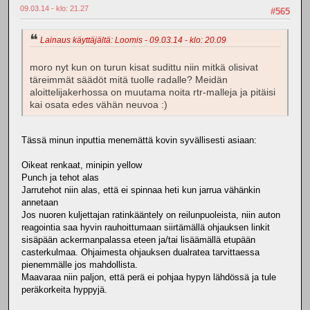
09.03.14 - klo: 21.27
#565
Lainaus käyttäjältä: Loomis - 09.03.14 - klo: 20.09
moro nyt kun on turun kisat sudittu niin mitkä olisivat
täreimmät säädöt mitä tuolle radalle? Meidän
aloittelijakerhossa on muutama noita rtr-malleja ja pitäisi
kai osata edes vähän neuvoa :)
Tässä minun inputtia menemättä kovin syvällisesti asiaan:
Oikeat renkaat, minipin yellow
Punch ja tehot alas
Jarrutehot niin alas, että ei spinnaa heti kun jarrua vähänkin
annetaan
Jos nuoren kuljettajan ratinkääntely on reilunpuoleista, niin auton
reagointia saa hyvin rauhoittumaan siirtämällä ohjauksen linkit
sisäpään ackermanpalassa eteen ja/tai lisäämällä etupään
casterkulmaa. Ohjaimesta ohjauksen dualratea tarvittaessa
pienemmälle jos mahdollista.
Maavaraa niin paljon, että perä ei pohjaa hypyn lähdössä ja tule
peräkorkeita hyppyjä.