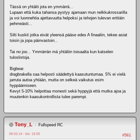
Tässä on yhtälö jota en ymmärrä...
Lupaan että kuka tahansa pystyy ajamaan mun nelkkukrossarilla
ja voi luonnehtia ajettavuutta helpoksi ja tehojen tulevan erittäin
pehmeästi...
Silti kuskit jotka eivät yleensä pääse edes A finaaliin, tekee asiat
toisin ja jopa päinvastoin...
Tai no joo... Ymmärrän mä yhtälön toisaalta kun katselen
tuloslistoja.
Bigbear.
dragbrakella saa helposti säädettyä kaasutuntumaa. 5% ei vielä
jarruta autoa yhtään, mutta on selkeä vaikutus esim
hyppäämiseen.
Kevyt 5-10% helpottaa monesti sekä hyppyjä että mutka ajoa ja
muutenkin kaasukontrollista tulee parempi.
Tony_L
Fullspeed RC
09.03.14 - klo: 19.55
#561