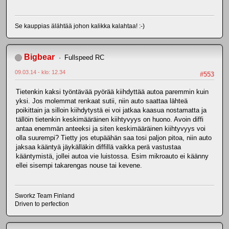
Se kauppias älähtää johon kalikka kalahtaa! :-)
Bigbear
Fullspeed RC
09.03.14 - klo: 12.34
#553
Tietenkin kaksi työntävää pyörää kiihdyttää autoa paremmin kuin
yksi. Jos molemmat renkaat sutii, niin auto saattaa lähteä
poikittain ja silloin kiihdytystä ei voi jatkaa kaasua nostamatta ja
tällöin tietenkin keskimääräinen kiihtyvyys on huono. Avoin diffi
antaa enemmän anteeksi ja siten keskimääräinen kiihtyvyys voi
olla suurempi? Tietty jos etupäähän saa tosi paljon pitoa, niin auto
jaksaa kääntyä jäykälläkin diffillä vaikka perä vastustaa
kääntymistä, jollei autoa vie luistossa. Esim mikroauto ei käänny
ellei sisempi takarengas nouse tai kevene.
Sworkz Team Finland
Driven to perfection