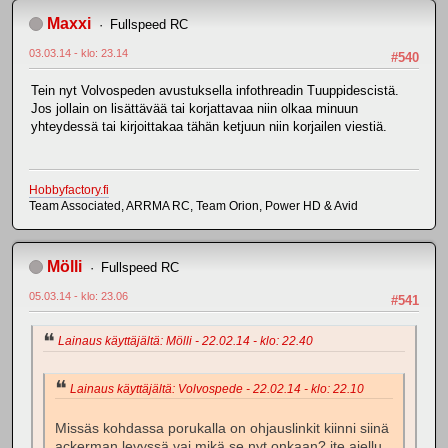
Maxxi
Fullspeed RC
03.03.14 - klo: 23.14
#540
Tein nyt Volvospeden avustuksella infothreadin Tuuppidescistä.
Jos jollain on lisättävää tai korjattavaa niin olkaa minuun
yhteydessä tai kirjoittakaa tähän ketjuun niin korjailen viestiä.
Hobbyfactory.fi
Team Associated, ARRMA RC, Team Orion, Power HD & Avid
Mölli
Fullspeed RC
05.03.14 - klo: 23.06
#541
Lainaus käyttäjältä: Mölli - 22.02.14 - klo: 22.40
Lainaus käyttäjältä: Volvospede - 22.02.14 - klo: 22.10
Missäs kohdassa porukalla on ohjauslinkit kiinni siinä
ackerman levyssä vai mikä se nyt onkaan? ite ajellu