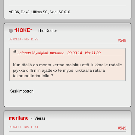
AE B6, Dex8, Ultima SC, Axial SCX10
*HOKE*
The Doctor
09.03.14 - klo: 11.29
#548
Lainaus käyttäjältä: meritane - 09.03.14 - klo: 11.00
Kun täällä on monta kertaa mainittu että liukkaalle radalle
jäykkä diffi niin ajatteko te myös luikkaalla ratalla
takamoottoriautolla ?
Keskimoottori.
meritane
Vieras
09.03.14 - klo: 11.41
#549