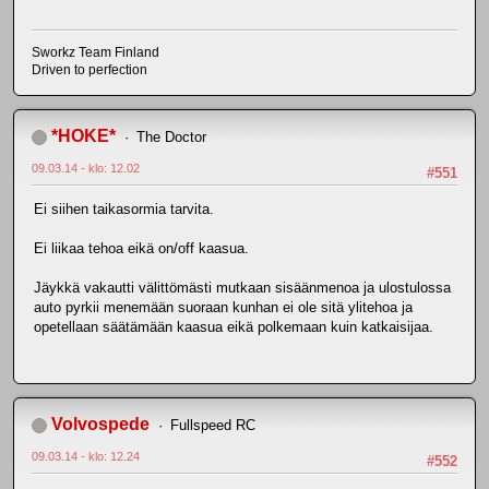
Sworkz Team Finland
Driven to perfection
*HOKE*
The Doctor
09.03.14 - klo: 12.02
#551
Ei siihen taikasormia tarvita.
Ei liikaa tehoa eikä on/off kaasua.
Jäykkä vakautti välittömästi mutkaan sisäänmenoa ja ulostulossa
auto pyrkii menemään suoraan kunhan ei ole sitä ylitehoa ja
opetellaan säätämään kaasua eikä polkemaan kuin katkaisijaa.
Volvospede
Fullspeed RC
09.03.14 - klo: 12.24
#552