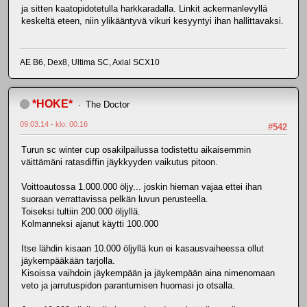
ja sitten kaatopidotetulla harkkaradalla. Linkit ackermanlevyllä
keskeltä eteen, niin ylikääntyvä vikuri kesyyntyi ihan hallittavaksi.
AE B6, Dex8, Ultima SC, Axial SCX10
*HOKE*
The Doctor
09.03.14 - klo: 00.16
#542
Turun sc winter cup osakilpailussa todistettu aikaisemmin
väittämäni ratasdiffin jäykkyyden vaikutus pitoon.
Voittoautossa 1.000.000 öljy... joskin hieman vajaa ettei ihan
suoraan verrattavissa pelkän luvun perusteella.
Toiseksi tultiin 200.000 öljyllä.
Kolmanneksi ajanut käytti 100.000
Itse lähdin kisaan 10.000 öljyllä kun ei kasausvaiheessa ollut
jäykempääkään tarjolla.
Kisoissa vaihdoin jäykempään ja jäykempään aina nimenomaan
veto ja jarrutuspidon parantumisen huomasi jo otsalla.