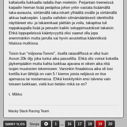
kaltaisella liukkaalla radalla ihan mieletön. Perjantain treeneissä
kaipailin hieman lisää peräpitoa johon yritin vastata lisäämällä
taka-aurausta, siirtämällä taka-iskarit ylhäältä sisälle ja siirtämällä
akkua taaksepäin. Lopulta vaihdoin silmämääräisesti identtisiltä
näyttäneet etu- ja takarenkaat päittäin ja voila, takapitoa tuli
roppakaupalla lisää ja peruutin kaikki setuppimuutokset takaisin.
Ehkä loppupeleissä kääntyvyyttä olisi saanut olla jopa
enemmänkin mutta jarrulla sai hyvin avustettua käännöksiä
hitaissa mutkissa.
Toisin kun "miljoona-Tommi", itsellä ratasdiffissä ei ollut kuin
Asson 20k öljy joka tuntui aika passelilta. Ehkä olis voinut kokeilla
jäykempääkin mutta kahta luokkaa ajavana ei oikein aika riitä
isojen muutosten tekemiseen. Varsinkin finaaleissa aika oli tosi
kortilla kun lähtöjä on vain 5 / kierros joista neljässä on itse
ajamassa tai nostamassa. Ehkä keskitynkin ensi talvena vain
toiseen luokkaan, vielä kun tietäisi mikä se on?
t. Mikko
Wacky Stack Racing Team
1
...
16
17
18
19
20
Sivuja
SIIRRY YLÖS