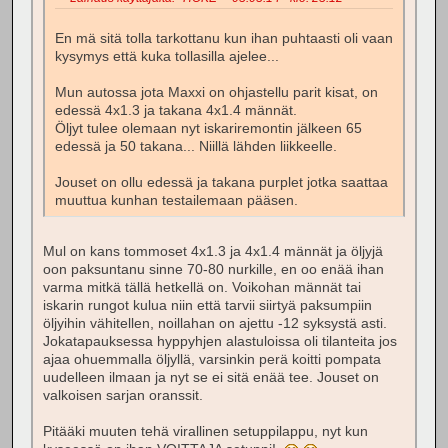
En mä sitä tolla tarkottanu kun ihan puhtaasti oli vaan
kysymys että kuka tollasilla ajelee...
Mun autossa jota Maxxi on ohjastellu parit kisat, on
edessä 4x1.3 ja takana 4x1.4 männät.
Öljyt tulee olemaan nyt iskariremontin jälkeen 65
edessä ja 50 takana... Niillä lähden liikkeelle.
Jouset on ollu edessä ja takana purplet jotka saattaa
muuttua kunhan testailemaan pääsen.
Mul on kans tommoset 4x1.3 ja 4x1.4 männät ja öljyjä
oon paksuntanu sinne 70-80 nurkille, en oo enää ihan
varma mitkä tällä hetkellä on. Voikohan männät tai
iskarin rungot kulua niin että tarvii siirtyä paksumpiin
öljyihin vähitellen, noillahan on ajettu -12 syksystä asti.
Jokatapauksessa hyppyhjen alastuloissa oli tilanteita jos
ajaa ohuemmalla öljyllä, varsinkin perä koitti pompata
uudelleen ilmaan ja nyt se ei sitä enää tee. Jouset on
valkoisen sarjan oranssit.
Pitääki muuten tehä virallinen setuppilappu, nyt kun