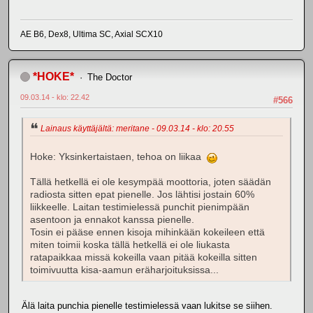
AE B6, Dex8, Ultima SC, Axial SCX10
*HOKE*
The Doctor
09.03.14 - klo: 22.42
#566
Lainaus käyttäjältä: meritane - 09.03.14 - klo: 20.55
Hoke: Yksinkertaistaen, tehoa on liikaa
Tällä hetkellä ei ole kesympää moottoria, joten säädän
radiosta sitten epat pienelle. Jos lähtisi jostain 60%
liikkeelle. Laitan testimielessä punchit pienimpään
asentoon ja ennakot kanssa pienelle.
Tosin ei pääse ennen kisoja mihinkään kokeileen että
miten toimii koska tällä hetkellä ei ole liukasta
ratapaikkaa missä kokeilla vaan pitää kokeilla sitten
toimivuutta kisa-aamun eräharjoituksissa...
Älä laita punchia pienelle testimielessä vaan lukitse se siihen.