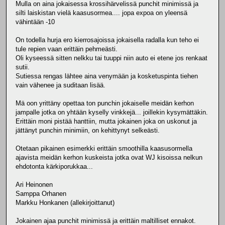
Mulla on aina jokaisessa krossihärvelissä punchit minimissä ja
silti laiskistan vielä kaasusormea.... jopa expoa on yleensä
vähintään -10
On todella hurja ero kierrosajoissa jokaisella radalla kun teho ei
tule repien vaan erittäin pehmeästi.
Oli kyseessä sitten nelkku tai tuuppi niin auto ei etene jos renkaat
sutii.
Sutiessa rengas lähtee aina venymään ja kosketuspinta tiehen
vain vähenee ja suditaan lisää.
Mä oon yrittäny opettaa ton punchin jokaiselle meidän kerhon
jampalle jotka on yhtään kyselly vinkkejä... joillekin kysymättäkin.
Erittäin moni pistää hanttiin, mutta jokainen joka on uskonut ja
jättänyt punchin minimiin, on kehittynyt selkeästi.
Otetaan pikainen esimerkki erittäin smoothilla kaasusormella
ajavista meidän kerhon kuskeista jotka ovat WJ kisoissa nelkun
ehdotonta kärkiporukkaa...
Ari Heinonen
Samppa Orhanen
Markku Honkanen (allekirjoittanut)
Jokainen ajaa punchit minimissä ja erittäin maltilliset ennakot.