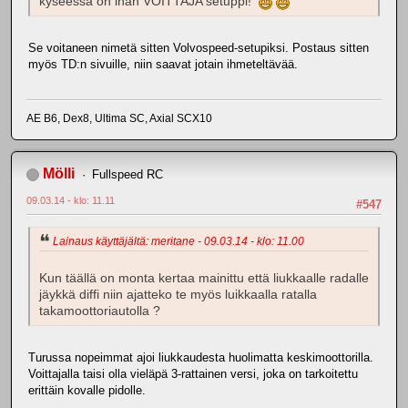
kyseessä on ihan VOITTAJA setuppi!
Se voitaneen nimetä sitten Volvospeed-setupiksi. Postaus sitten
myös TD:n sivuille, niin saavat jotain ihmeteltävää.
AE B6, Dex8, Ultima SC, Axial SCX10
Mölli
Fullspeed RC
09.03.14 - klo: 11.11
#547
Lainaus käyttäjältä: meritane - 09.03.14 - klo: 11.00
Kun täällä on monta kertaa mainittu että liukkaalle radalle
jäykkä diffi niin ajatteko te myös luikkaalla ratalla
takamoottoriautolla ?
Turussa nopeimmat ajoi liukkaudesta huolimatta keskimoottorilla.
Voittajalla taisi olla vieläpä 3-rattainen versi, joka on tarkoitettu
erittäin kovalle pidolle.