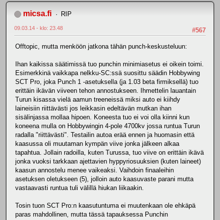
micsa.fi
RIP
09.03.14 - klo: 23.48
#567
Offtopic, mutta menköön jatkona tähän punch-keskusteluun:
Ihan kaikissa säätimissä tuo punchin minimiasetus ei oikein toimi.
Esimerkkinä vaikkapa nelkku-SC:ssä suosittu säädin Hobbywing
SCT Pro, joka Punch 1 -asetuksella (ja 1.03 beta firmiksellä) tuo
erittäin ikävän viiveen tehon annostukseen. Ihmettelin lauantain
Turun kisassa vielä aamun treeneissä miksi auto ei kiihdy
laineisiin riittävästi jos leikkasin edeltävän mutkan ihan
sisälinjassa mollaa hipoen. Koneesta tuo ei voi olla kiinni kun
koneena mulla on Hobbywingin 4-pole 4700kv jossa runtua Turun
radalla "riittävästi". Testailin autoa erää ennen ja huomasin että
kaasussa oli muutaman kympän viive jonka jälkeen alkaa
tapahtua. Jollain radoilla, kuten Turussa, tuo viive on erittäin ikävä
jonka vuoksi tarkkaan ajettavien hyppyriosuuksien (kuten laineet)
kaasun annostelu menee vaikeaksi. Vaihdoin finaaleihin
asetuksen oletukseen (5), jolloin auto kaasuvaste parani mutta
vastaavasti runtua tuli välillä hiukan liikaakin.
Tosin tuon SCT Pro:n kaasutuntuma ei muutenkaan ole ehkäpä
paras mahdollinen, mutta tässä tapauksessa Punchin