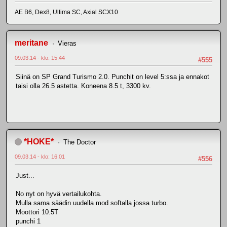
AE B6, Dex8, Ultima SC, Axial SCX10
meritane
Vieras
09.03.14 - klo: 15.44
#555
Siinä on SP Grand Turismo 2.0. Punchit on level 5:ssa ja ennakot
taisi olla 26.5 astetta. Koneena 8.5 t, 3300 kv.
*HOKE*
The Doctor
09.03.14 - klo: 16.01
#556
Just...
No nyt on hyvä vertailukohta.
Mulla sama säädin uudella mod softalla jossa turbo.
Moottori 10.5T
punchi 1