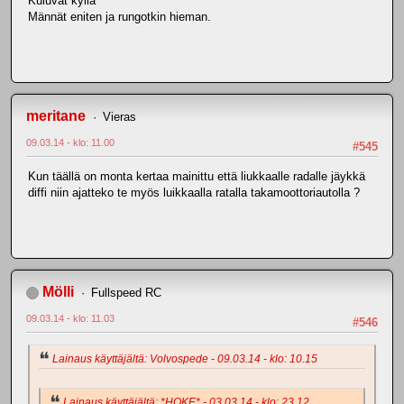
Kuluvat kyllä
Männät eniten ja rungotkin hieman.
meritane
Vieras
09.03.14 - klo: 11.00
#545
Kun täällä on monta kertaa mainittu että liukkaalle radalle jäykkä
diffi niin ajatteko te myös luikkaalla ratalla takamoottoriautolla ?
Mölli
Fullspeed RC
09.03.14 - klo: 11.03
#546
Lainaus käyttäjältä: Volvospede - 09.03.14 - klo: 10.15
Lainaus käyttäjältä: *HOKE* - 03.03.14 - klo: 23.12