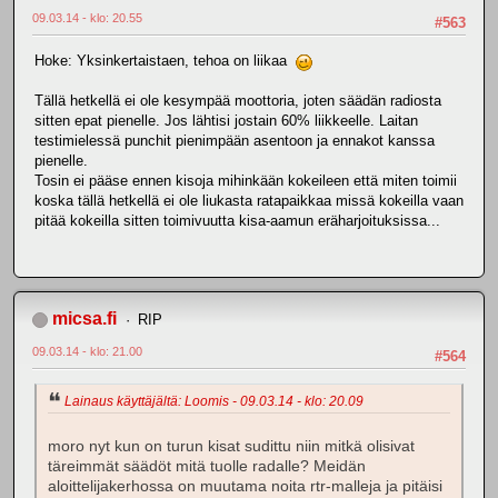
09.03.14 - klo: 20.55
#563
Hoke: Yksinkertaistaen, tehoa on liikaa
Tällä hetkellä ei ole kesympää moottoria, joten säädän radiosta
sitten epat pienelle. Jos lähtisi jostain 60% liikkeelle. Laitan
testimielessä punchit pienimpään asentoon ja ennakot kanssa
pienelle.
Tosin ei pääse ennen kisoja mihinkään kokeileen että miten toimii
koska tällä hetkellä ei ole liukasta ratapaikkaa missä kokeilla vaan
pitää kokeilla sitten toimivuutta kisa-aamun eräharjoituksissa...
micsa.fi
RIP
09.03.14 - klo: 21.00
#564
Lainaus käyttäjältä: Loomis - 09.03.14 - klo: 20.09
moro nyt kun on turun kisat sudittu niin mitkä olisivat
täreimmät säädöt mitä tuolle radalle? Meidän
aloittelijakerhossa on muutama noita rtr-malleja ja pitäisi