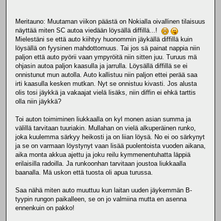
Meritauno: Muutaman viikon päästä on Nokialla oivallinen tilaisuus
näyttää miten SC autoa viedään löysällä diffillä...!
Mielestäni se että auto kiihtyy huonommin jäykällä diffillä kuin
löysällä on fyysinen mahdottomuus. Tai jos sä painat nappia niin
paljon että auto pyörii vaan ympyröitä niin sitten juu. Turuus mä
ohjasin autoa paljon kaasulla ja jarrulla. Löysällä diffillä se ei
onnistunut mun autolla. Auto kallistuu niin paljon ettei perää saa
irti kaasulla kesken mutkan. Nyt se onnistuu kivasti. Jos alusta
olis tosi jäykkä ja vakaajat vielä lisäks, niin diffin ei ehkä tarttis
olla niin jäykkä?
Toi auton toimiminen liukkaalla on kyl monen asian summa ja
välillä tarvitaan tuuriakin. Mullahan on vielä alkuperäinen runko,
joka kuulemma särkyy heikosti ja on liian löysä. No ei oo särkynyt
ja se on varmaan löystynyt vaan lisää puolentoista vuoden aikana,
aika monta akkua ajettu ja joku reilu kymmenentuhatta läppiä
erilaisilla radoilla. Ja runkoonhan tarvitaan joustoa liukkaalla
baanalla. Mä uskon että tuosta oli apua turussa.
Saa nähä miten auto muuttuu kun laitan uuden jäykemmän B-
tyypin rungon paikalleen, se on jo valmiina mutta en asenna
ennenkuin on pakko!