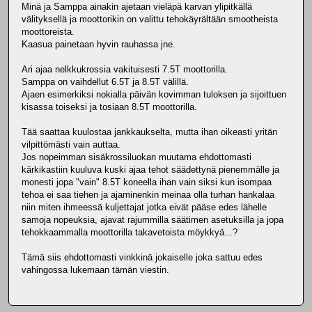
Minä ja Samppa ainakin ajetaan vieläpä karvan ylipitkällä
välityksellä ja moottorikin on valittu tehokäyrältään smootheista
moottoreista.
Kaasua painetaan hyvin rauhassa jne.
Ari ajaa nelkkukrossia vakituisesti 7.5T moottorilla.
Samppa on vaihdellut 6.5T ja 8.5T välillä.
Ajaen esimerkiksi nokialla päivän kovimman tuloksen ja sijoittuen
kisassa toiseksi ja tosiaan 8.5T moottorilla.
Tää saattaa kuulostaa jankkaukselta, mutta ihan oikeasti yritän
vilpittömästi vain auttaa.
Jos nopeimman sisäkrossiluokan muutama ehdottomasti
kärkikastiin kuuluva kuski ajaa tehot säädettynä pienemmälle ja
monesti jopa "vain" 8.5T koneella ihan vain siksi kun isompaa
tehoa ei saa tiehen ja ajaminenkin meinaa olla turhan hankalaa
niin miten ihmeessä kuljettajat jotka eivät pääse edes lähelle
samoja nopeuksia, ajavat rajummilla säätimen asetuksilla ja jopa
tehokkaammalla moottorilla takavetoista möykkyä...?
Tämä siis ehdottomasti vinkkinä jokaiselle joka sattuu edes
vahingossa lukemaan tämän viestin.