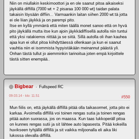
Niin on miullakin keskimoottori ja en ole saanut pitoa aikaiseksi
jäykällä diffillä (7000 wt + 2 pisaraa 100 000 wt) taidan palata
takaisin löysään diffiin... Varmaankin laitan siihen 2000 wt:tä jotta
ei ole liian jäykkä ja on parempi pito.
Itse en kyllä ymmärrä että miten täällä monet sanoo että on hyvä
pito jäykällä mutta itse kun ajoin jäykkädiffisellä autolla niin tuntui
että yksi ratakierros riittää ja se siitä. Sillä autolla oli ihan kauhea
ajaa kun ei ollut pitoa kiihdyttäessä ollenkaan ja kun ei saanut
vauhtia niin ei isommista hypyistäkään meinannut päästä yli.
Onhan tästä tullut jo aiemminkin tarinoitua joten empä kirjoittele
tästä sitten enempää..
Bigbear
Fullspeed RC
09.03.14 - klo: 11.51
#550
Mun fiilis on, että jäykällä diffillä pitää olla taikasormet, jotta pito ei
karkaa. Avoimella diffillä voi toinen rengas sutia ja toinen rengas
pitää auton suorassa, jos on maassa. Kun taas lukkoperäll pitoa
on kunnes rengas sutii ja sit lähtee auto lapasesta. Pitää kokeilla
huvikseen tyhjällä diffillä ja sit vaikka miljoonalla eli aika liki
lukossa olevalla diffillä.