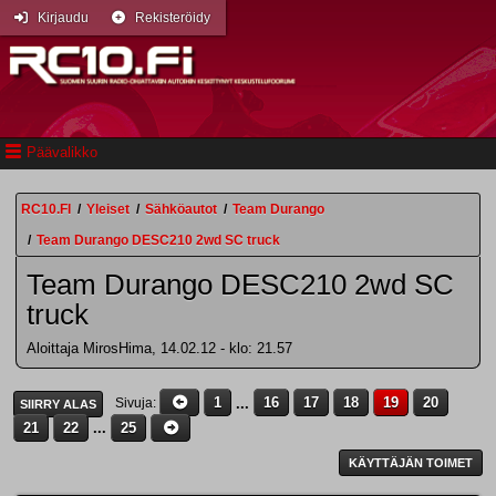
Kirjaudu
Rekisteröidy
Päävalikko
RC10.FI
/
Yleiset
/
Sähköautot
/
Team Durango
/
Team Durango DESC210 2wd SC truck
Team Durango DESC210 2wd SC
truck
Aloittaja MirosHima, 14.02.12 - klo: 21.57
1
...
16
17
18
19
20
Sivuja
SIIRRY ALAS
21
22
...
25
KÄYTTÄJÄN TOIMET