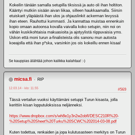
Kokeilin tänään samalla setupilla tiksissä ja auto oli ihan holtiton.
Kääntyi mutkiin sisään aivan liikaa, silleen haukkaamalla. Siirsin
etuiskarit yläpäästä ihan ulos ja ohjauslinkit ackerman levyssä
ihan eteen. Rauhottui kummasti. Ja kannattaa muistaa ennenkuin
kopio omaan autoonsa kovalla vaivalla koko setupin, niin noi on
vähän kuskikohtaisia makuasioita ja ajotyylistä riippuvaisia yms.
Uskon että moni turun a-finalisteista olis sanonu mun autosta
koeajolla että ihan p*ska, varsinkin jos ois kokeillu ennen kisaa!
Se kauppias älähtää johon kalikka kalahtaa! :-)
micsa.fi
RIP
12.03.14 - klo: 11.55
#569
Tässä vertailun vuoksi käyttämäni setuppi Turun kisasta, jolla
kerittiin kisan lopputuloksissa neljänneksi.
https://www.dropbox.com/s/wh8e1y3n2w2obfl/DESC210R%20-
%20Setup%20Sheet%20Turku%20SCWC%202014-03-08.pdf
Kuten todettua, renkaiden ja jopa kulutusasteen merkitys on Turun