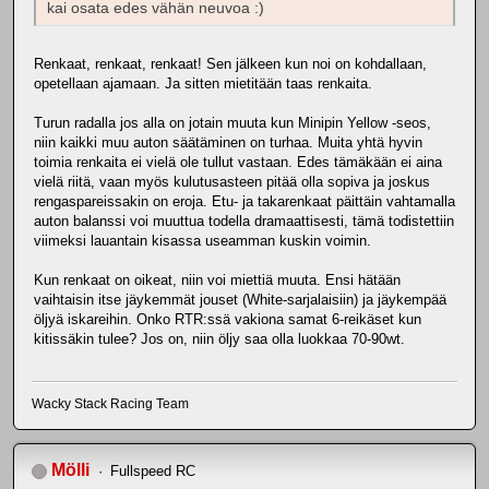
kai osata edes vähän neuvoa :)
Renkaat, renkaat, renkaat! Sen jälkeen kun noi on kohdallaan,
opetellaan ajamaan. Ja sitten mietitään taas renkaita.
Turun radalla jos alla on jotain muuta kun Minipin Yellow -seos,
niin kaikki muu auton säätäminen on turhaa. Muita yhtä hyvin
toimia renkaita ei vielä ole tullut vastaan. Edes tämäkään ei aina
vielä riitä, vaan myös kulutusasteen pitää olla sopiva ja joskus
rengaspareissakin on eroja. Etu- ja takarenkaat päittäin vahtamalla
auton balanssi voi muuttua todella dramaattisesti, tämä todistettiin
viimeksi lauantain kisassa useamman kuskin voimin.
Kun renkaat on oikeat, niin voi miettiä muuta. Ensi hätään
vaihtaisin itse jäykemmät jouset (White-sarjalaisiin) ja jäykempää
öljyä iskareihin. Onko RTR:ssä vakiona samat 6-reikäset kun
kitissäkin tulee? Jos on, niin öljy saa olla luokkaa 70-90wt.
Wacky Stack Racing Team
Mölli
Fullspeed RC