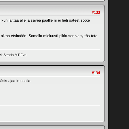
#133
n laittaa alle ja savea päällle ni ei heti sateet sotke
is alkaa etsimään. Samalla mieluusti pikkusen venyttäs tota
ick Strada MT Evo
#134
pääsis ajaa kunnolla.