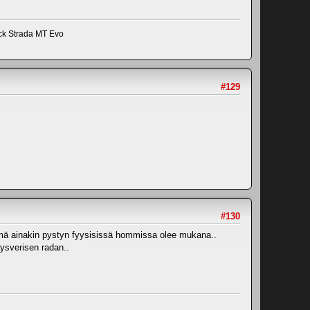
ick Strada MT Evo
#129
#130
yl mä ainakin pystyn fyysisissä hommissa olee mukana..
äysverisen radan..