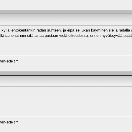
lä lentokentänkin radan suhteen. ja eipä se jukan käyminen siellä radalla au
llä sanonut niin sitä asiaa puidaan vielä oikeudessa, ennen hyväksyvää päätös
en-scte tlr*
en-scte tlr*