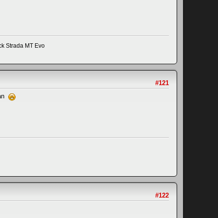
ick Strada MT Evo
#121
aan
#122