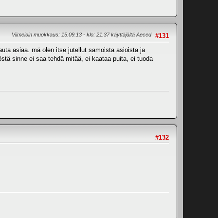
Viimeisin muokkaus
: 15.09.13 - klo: 21.37 käyttäjältä Aeced
#131
ta asiaa. mä olen itse jutellut samoista asioista ja
tä sinne ei saa tehdä mitää, ei kaataa puita, ei tuoda
#132