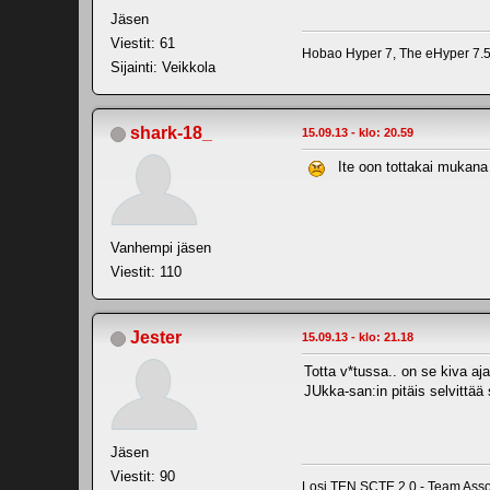
Jäsen
Viestit: 61
Hobao Hyper 7, The eHyper 7.5,
Sijainti: Veikkola
shark-18_
15.09.13 - klo: 20.59
Ite oon tottakai mukana 
Vanhempi jäsen
Viestit: 110
Jester
15.09.13 - klo: 21.18
Totta v*tussa.. on se kiva aj
JUkka-san:in pitäis selvittää
Jäsen
Viestit: 90
Losi TEN SCTE 2.0 - Team Asso