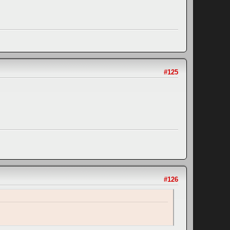
#125
#126