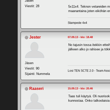
Jäsen
Viestit: 28
5x11x4. Teknon vetareiden muk
maanantaina joten eiköhän ens
Stampede 4x4
Jester
07.09.13 - klo: 18.48
No tajusin tossa itekkin ettei
jälkeen alko jo rahisee ja tökki
Jäsen
Viestit: 90
Losi TEN SCTE 2.0 - Team Asso
Sijainti: Nummela
Raaseri
15.09.13 - klo: 20.46
Taas tuli käytyä. Oli nuorisoki
kunnostaa. Onko talkoolaisia