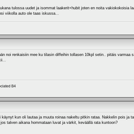
ana tulossa uudet ja isommat laakerit+hubit joten en noita vakiokokoisia laak
i viikolla auto ole taas iskussa...
hän noi renkaisiin mee ku tilasin diffeihin tollasen 10kpl setin.. pitäis varma
i...
ciated B4
 käynyt kun oli lautaa ja muuta roinaa nakeltu pitkin rataa. Nakkelin pois ja taas 
 jos talven aikana hommataan luvat ja värkit, keväällä rata kuntoon?