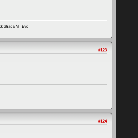
ick Strada MT Evo
#123
#124