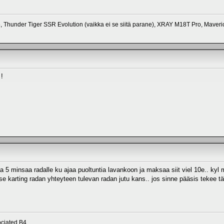
 Thunder Tiger SSR Evolution (vaikka ei se siitä parane), XRAY M18T Pro, Maver
!
aa 5 minsaa radalle ku ajaa puoltuntia lavankoon ja maksaa siit viel 10e.. k
 se karting radan yhteyteen tulevan radan jutu kans.. jos sinne pääsis tekee t
ciated B4