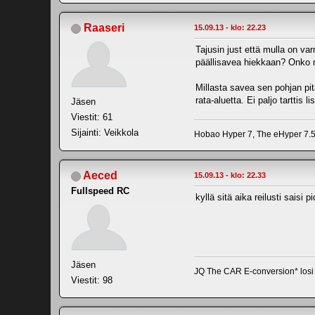
Raaseri
15.09.13 - klo: 22.23
Tajusin just että mulla on va
päällisavea hiekkaan? Onko 
Millasta savea sen pohjan pit
rata-aluetta. Ei paljo tarttis l
Jäsen
Viestit: 61
Sijainti: Veikkola
Hobao Hyper 7, The eHyper 7.5,
Aeced
15.09.13 - klo: 22.33
Fullspeed RC
kyllä sitä aika reilusti saisi 
Jäsen
JQ The CAR E-conversion* losi t
Viestit: 98