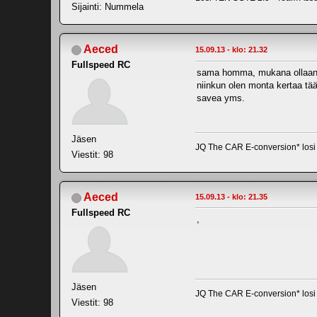
Sijainti: Nummela
Aeced
15.09.13 - klo: 21.32
Fullspeed RC
sama homma, mukana ollaan kyl
niinkun olen monta kertaa tää
savea yms.
Jäsen
JQ The CAR E-conversion* losi t
Viestit: 98
Aeced
15.09.13 - klo: 21.35
Fullspeed RC
,
Jäsen
JQ The CAR E-conversion* losi t
Viestit: 98