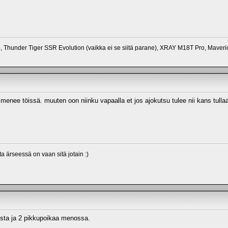
 Thunder Tiger SSR Evolution (vaikka ei se siitä parane), XRAY M18T Pro, Maver
lta menee töissä. muuten oon niinku vapaalla et jos ajokutsu tulee nii kans tull
a ärseessä on vaan sitä jotain :)
ista ja 2 pikkupoikaa menossa.