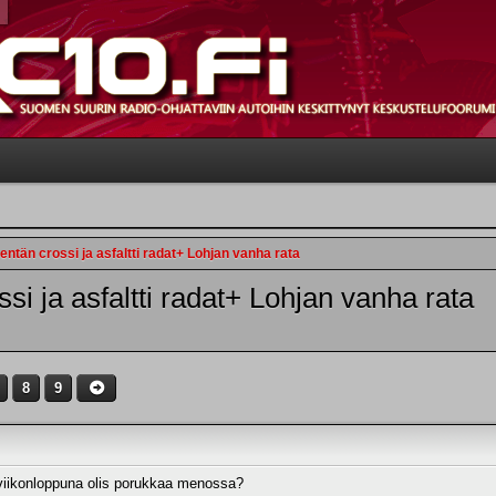
tän crossi ja asfaltti radat+ Lohjan vanha rata
i ja asfaltti radat+ Lohjan vanha rata
8
9
 viikonloppuna olis porukkaa menossa?