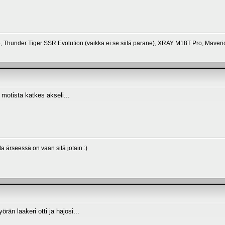
 Thunder Tiger SSR Evolution (vaikka ei se siitä parane), XRAY M18T Pro, Maver
motista katkes akseli...
a ärseessä on vaan sitä jotain :)
rän laakeri otti ja hajosi...