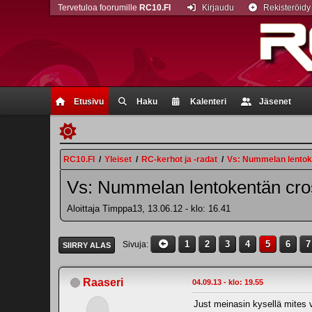
Tervetuloa foorumille
RC10.FI
Kirjaudu
Rekisteröidy
Etusivu
Haku
Kalenteri
Jäsenet
RC10.FI
/
Yleiset
/
RC-kerhot ja -radat
/
Vs: Nummelan lentoken
Vs: Nummelan lentokentän cross
Aloittaja Timppa13, 13.06.12 - klo: 16.41
1
2
3
4
5
6
7
Sivuja
SIIRRY ALAS
Raaseri
04.09.13 - klo: 19.55
Just meinasin kysellä mites