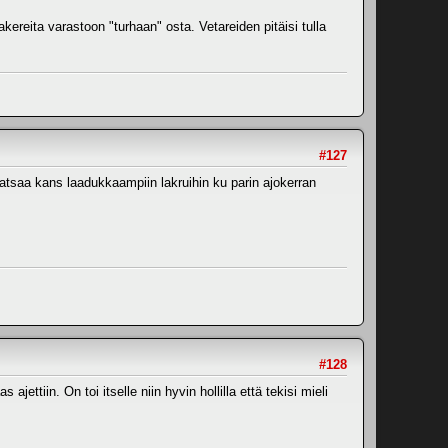
ereita varastoon "turhaan" osta. Vetareiden pitäisi tulla
#127
a satsaa kans laadukkaampiin lakruihin ku parin ajokerran
#128
ajettiin. On toi itselle niin hyvin hollilla että tekisi mieli