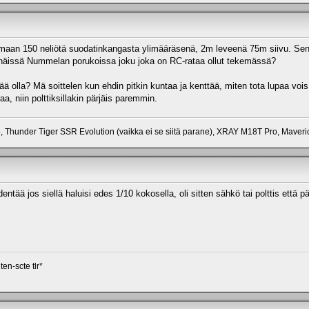
rmaan 150 neliötä suodatinkangasta ylimääräsenä, 2m leveenä 75m siivu. Sen ku
näissä Nummelan porukoissa joku joka on RC-rataa ollut tekemässä?
ää olla? Mä soittelen kun ehdin pitkin kuntaa ja kenttää, miten tota lupaa vo
isaa, niin polttiksillakin pärjäis paremmin.
 Thunder Tiger SSR Evolution (vaikka ei se siitä parane), XRAY M18T Pro, Maver
pidentää jos siellä haluisi edes 1/10 kokosella, oli sitten sähkö tai polttis että 
en-scte tlr*