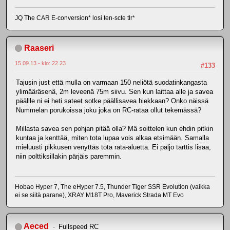
JQ The CAR E-conversion* losi ten-scte tlr*
Raaseri
15.09.13 - klo: 22.23
#133
Tajusin just että mulla on varmaan 150 neliötä suodatinkangasta
ylimääräsenä, 2m leveenä 75m siivu. Sen kun laittaa alle ja savea
päällle ni ei heti sateet sotke päällisavea hiekkaan? Onko näissä
Nummelan porukoissa joku joka on RC-rataa ollut tekemässä?
Millasta savea sen pohjan pitää olla? Mä soittelen kun ehdin pitkin
kuntaa ja kenttää, miten tota lupaa vois alkaa etsimään. Samalla
mieluusti pikkusen venyttäs tota rata-aluetta. Ei paljo tarttis lisaa,
niin polttiksillakin pärjäis paremmin.
Hobao Hyper 7, The eHyper 7.5, Thunder Tiger SSR Evolution (vaikka
ei se siitä parane), XRAY M18T Pro, Maverick Strada MT Evo
Aeced
Fullspeed RC