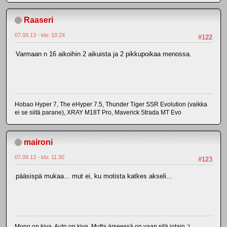
Raaseri
07.09.13 - klo: 10.24
#122
Varmaan n 16 aikoihin 2 aikuista ja 2 pikkupoikaa menossa.
Hobao Hyper 7, The eHyper 7.5, Thunder Tiger SSR Evolution (vaikka
ei se siitä parane), XRAY M18T Pro, Maverick Strada MT Evo
maironi
07.09.13 - klo: 11.30
#123
pääsispä mukaa... mut ei, ku motista katkes akseli...
Mopo on kiva. Auto on kiva. Mutta ärseessä on vaan sitä jotain :)