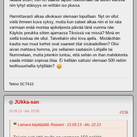
niin lyhyt etäisyys on erittäin iso plussa.
Harmittavasti alkaa ulkokausi olemaan lopuillaan. Nyt on ollut
vielä ihmeen kuva syksy, mutta kun sateet alkaa niin ei toi rata
varmaan enää montaa ajokelposta päivää tänä vuonna näe.
Käykös porukka sitten ajamassa Tiksissä vai missä? Minä en
siellä koskaa ole ollut. Talvellakin olisi kiva ajella.. Mistäköhän
kautta nuo muut kerhot ovat saaneet tilat sisäradoilleen? Olisi
aivan mahtava homma, jos sellainen saataisiin Lohjalle tai
Nummelaan, mutta jotenkin tuntuu, että sehän on ihan mahdotonta
saada mitään sopivaa tilaa. Ei kellään sattuisi olemaan 500 neliön
teollisuushallia tyhjillään?
Tekno SCT410
JUkka-san
15.09.13 - klo: 23.50
#136
Lainaus käyttäjältä: Raaseri - 15.09.13 - klo: 22.23