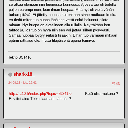
se alkaa olemaan niin huonossa kunnossa. Ajossa tuo oli todella
paljon parempi noin, kuin ilman huopaa. Mitä nyt oli vielä vähän
turhan pitävä. Ei jätetty huopaa kuitenkaan sinne mutkaan koska
en tiedä miten tuo huopa läpäisee vettä enkä halunnut pilata
mitään. Nyt huopa on ajotelineen alla rullalla. Käyttäköön ken
tahtoo ja, jos tuo on hyvä niin sen voi jättää siihen pysyvästi.
Samaa huopaa löytyy reilusti lisääkin. Eihän tuo varmaan mikään
optimi ratkaisu ole, mutta tilapäisenä apuna toimiva.
Tekno SCT410
shark-18_
24.09.13 - klo: 22.41
#146
http://rc10.fi/index.php?topic=79241.0
Ketä olisi mukana ?
Ei viitsi aina Tikkurilaan asti lähteä .?.