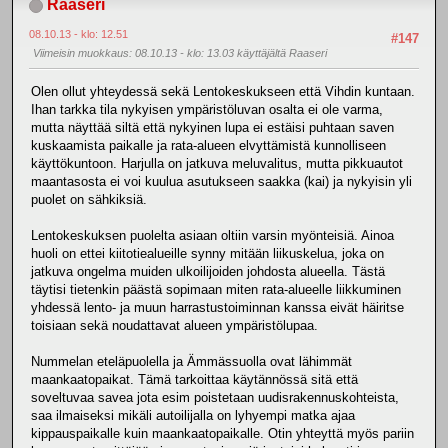
Raaseri
08.10.13 - klo: 12.51
#147
Viimeisin muokkaus
: 08.10.13 - klo: 13.03 käyttäjältä Raaseri
Olen ollut yhteydessä sekä Lentokeskukseen että Vihdin kuntaan.
Ihan tarkka tila nykyisen ympäristöluvan osalta ei ole varma,
mutta näyttää siltä että nykyinen lupa ei estäisi puhtaan saven
kuskaamista paikalle ja rata-alueen elvyttämistä kunnolliseen
käyttökuntoon. Harjulla on jatkuva meluvalitus, mutta pikkuautot
maantasosta ei voi kuulua asutukseen saakka (kai) ja nykyisin yli
puolet on sähkiksiä.
Lentokeskuksen puolelta asiaan oltiin varsin myönteisiä. Ainoa
huoli on ettei kiitotiealueille synny mitään liikuskelua, joka on
jatkuva ongelma muiden ulkoilijoiden johdosta alueella. Tästä
täytisi tietenkin päästä sopimaan miten rata-alueelle liikkuminen
yhdessä lento- ja muun harrastustoiminnan kanssa eivät häiritse
toisiaan sekä noudattavat alueen ympäristölupaa.
Nummelan eteläpuolella ja Ämmässuolla ovat lähimmät
maankaatopaikat. Tämä tarkoittaa käytännössä sitä että
soveltuvaa savea jota esim poistetaan uudisrakennuskohteista,
saa ilmaiseksi mikäli autoilijalla on lyhyempi matka ajaa
kippauspaikalle kuin maankaatopaikalle. Otin yhteyttä myös pariin