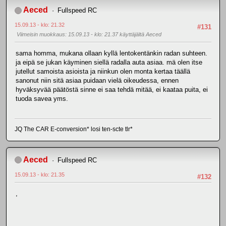
Aeced
Fullspeed RC
15.09.13 - klo: 21.32
#131
Viimeisin muokkaus
: 15.09.13 - klo: 21.37 käyttäjältä Aeced
sama homma, mukana ollaan kyllä lentokentänkin radan suhteen.
ja eipä se jukan käyminen siellä radalla auta asiaa. mä olen itse
jutellut samoista asioista ja niinkun olen monta kertaa täällä
sanonut niin sitä asiaa puidaan vielä oikeudessa, ennen
hyväksyvää päätöstä sinne ei saa tehdä mitää, ei kaataa puita, ei
tuoda savea yms.
JQ The CAR E-conversion* losi ten-scte tlr*
Aeced
Fullspeed RC
15.09.13 - klo: 21.35
#132
,