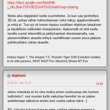
https://docs.google.com/file/d/0B-
j_oKL3tntvTVFIOElZSmFOU1U/edit?usp=sharing
Mutta aika näppärästi tuolla suunnittelee. Ja kun saa pyöriteltyä
3D:nä, auttaa vähän hahmottamaan mikä näkyy ajajakorokkeelle
ja mikä ei. Tuo nyt oli tunnin riipaisu sisältäen ohjelman latauksen
ja täydellisen valikoiden itseopiskelun. Ajatusmalli oli että tuolla
tavalla suorat tekemällä ja päätykaarteet doseeraamalla, saa
pienemmälläkin alueella tehtyä vauhdikkaan suoran jossa pääsee
polttiksellakin vähän alueelle.
Hobao Hyper 7, The eHyper 7.5, Thunder Tiger SSR Evolution (vaikka
ei se siitä parane), XRAY M18T Pro, Maverick Strada MT Evo
maironi
10.10.13 - klo: 20.17
#149
olisko mitenkää et toi vika mutka ennen nuolisuoraa olis kunnon
kallistettu? mut muuten kyllä vaikuttaa hienolta! ite en pääse
auttelemaan talkoissa ennen ensi vuotta saikun takia :(
PS. haluuko kukaan traxxas mies vaihtaa velineon noparinsa