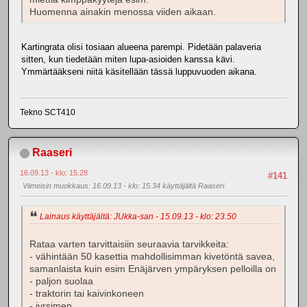
Huomenna ainakin menossa viiden aikaan.
Kartingrata olisi tosiaan alueena parempi. Pidetään palaveria
sitten, kun tiedetään miten lupa-asioiden kanssa kävi.
Ymmärtääkseni niitä käsitellään tässä luppuvuoden aikana.
Tekno SCT410
Raaseri
16.09.13 - klo: 15.28
#141
Viimeisin muokkaus
: 16.09.13 - klo: 15.34 käyttäjältä Raaseri
Lainaus käyttäjältä: JUkka-san - 15.09.13 - klo: 23.50
Rataa varten tarvittaisiin seuraavia tarvikkeita:
- vähintään 50 kasettia mahdollisimman kivetöntä savea,
samanlaista kuin esim Enäjärven ympäryksen pelloilla on
- paljon suolaa
- traktorin tai kaivinkoneen
- jyrsimen