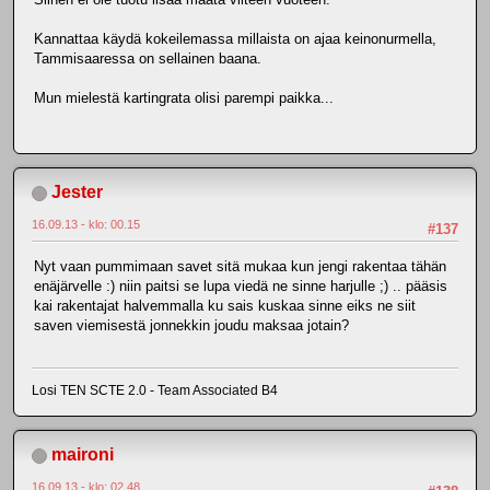
Kannattaa käydä kokeilemassa millaista on ajaa keinonurmella,
Tammisaaressa on sellainen baana.
Mun mielestä kartingrata olisi parempi paikka...
Jester
16.09.13 - klo: 00.15
#137
Nyt vaan pummimaan savet sitä mukaa kun jengi rakentaa tähän
enäjärvelle :) niin paitsi se lupa viedä ne sinne harjulle ;) .. pääsis
kai rakentajat halvemmalla ku sais kuskaa sinne eiks ne siit
saven viemisestä jonnekkin joudu maksaa jotain?
Losi TEN SCTE 2.0 - Team Associated B4
maironi
16.09.13 - klo: 02.48