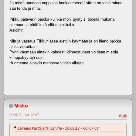
Ja mistä saadaan nappulaa hankkeeseen!/ sitten on vielä minne
saa tehdä ja mitä.
Pikku palaverin paikka kuinka moni pystyisi todella mukana
olemaan ja päätöksiä yllä mainittuihin
Asioihin.
Niin ja vastaus Tikkurilassa alettiin käymään ja on hieno paikka
ajella.viikoittain
Pyrin käymään ainakin kahdesti.kiinnostuneet voidaan miettiä
kimppakyytejä esim.
Huomenna ainakin menossa viiden aikaan.
Mikko_
16.09.13 - klo: 08.07
#140
Lainaus käyttäjältä: 82juha - 16.09.13 - klo: 07.03