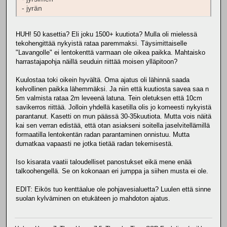
- jyrän
HUH! 50 kasettia? Eli joku 1500+ kuutiota? Mulla oli mielessä
tekohengittää nykyistä rataa paremmaksi. Täysimittaiselle
"Lavangolle" ei lentokenttä varmaan ole oikea paikka. Mahtaisko
harrastajapohja näillä seuduin riittää moisen ylläpitoon?
Kuulostaa toki oikein hyvältä. Oma ajatus oli lähinnä saada
kelvollinen paikka lähemmäksi. Ja niin että kuutiosta savea saa n
5m valmista rataa 2m leveenä latuna. Tein oletuksen että 10cm
savikerros riittää. Jolloin yhdellä kasetilla olis jo komeesti nykyistä
parantanut. Kasetti on mun päässä 30-35kuutiota. Mutta vois näitä
kai sen verran edistää, että otan asiakseni soitella jaselvitellämillä
formaatilla lentokentän radan parantaminen onnistuu. Mutta
dumatkaa vapaasti ne jotka tietää radan tekemisestä.
Iso kisarata vaatii taloudelliset panostukset eikä mene enää
talkoohengellä. Se on kokonaan eri jumppa ja siihen musta ei ole.
EDIT: Eikös tuo kenttäalue ole pohjavesialuetta? Luulen että sinne
suolan kylväminen on etukäteen jo mahdoton ajatus.