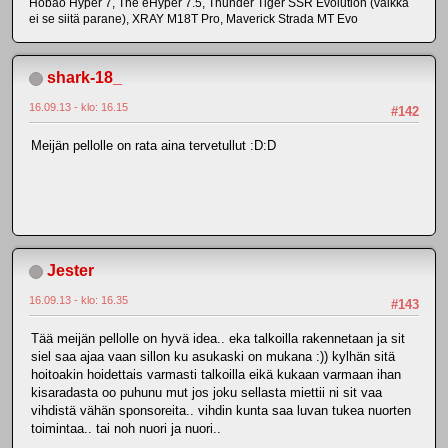
Hobao Hyper 7, The eHyper 7.5, Thunder Tiger SSR Evolution (vaikka
ei se siitä parane), XRAY M18T Pro, Maverick Strada MT Evo
shark-18_
16.09.13 - klo: 16.15
#142
Meijän pellolle on rata aina tervetullut :D:D
Jester
16.09.13 - klo: 16.35
#143
Tää meijän pellolle on hyvä idea.. eka talkoilla rakennetaan ja sit
siel saa ajaa vaan sillon ku asukaski on mukana :)) kylhän sitä
hoitoakin hoidettais varmasti talkoilla eikä kukaan varmaan ihan
kisaradasta oo puhunu mut jos joku sellasta miettii ni sit vaa
vihdistä vähän sponsoreita.. vihdin kunta saa luvan tukea nuorten
toimintaa.. tai noh nuori ja nuori..