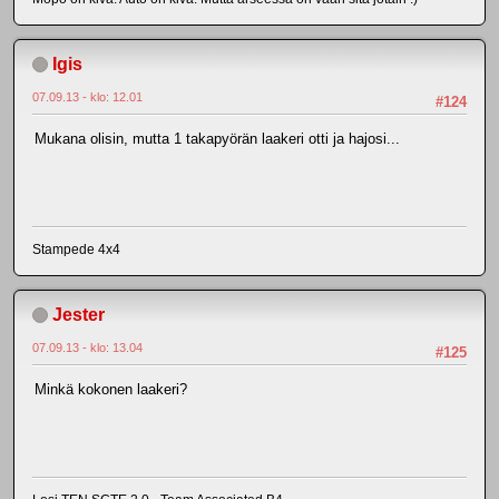
Igis
07.09.13 - klo: 12.01
#124
Mukana olisin, mutta 1 takapyörän laakeri otti ja hajosi...
Stampede 4x4
Jester
07.09.13 - klo: 13.04
#125
Minkä kokonen laakeri?