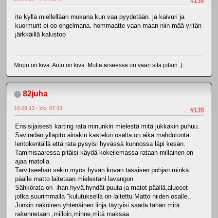
#138
ite kyllä miellellään mukana kun vaa pyydetään. ja kaivuri ja
kuormurit ei oo ongelmana. hommaatte vaan maan niin mää yritän
järkkäillä kalustoo
Mopo on kiva. Auto on kiva. Mutta ärseessä on vaan sitä jotain :)
82juha
16.09.13 - klo: 07.03
#139
Ensisijaisesti karting rata minunkin mielestä mitä jukkakin puhuu.
Saviradan ylläpito ainakin kastelun osalta on aika mahdotonta
lentokentällä että rata pysyisi hyvässä kunnossa läpi kesän.
Tammisaaressa pitäisi käydä kokeilemassa rataan millainen on
ajaa matolla.
Tarvitseehan sekin myös hyvän kovan tasaisen pohjan minkä
päälle matto laitetaan.mielestäni lavangon
Sähkörata on ihan hyvä.hyndät puuta ja matot päällä,alueeet
jotka suurimmalla "kulutuksella on laitettu Matto niiden osalle..
Jonkin näköinen yhtenäinen linja täytyisi saada tähän mitä
rakennetaan ,milloin,minne,mitä maksaa