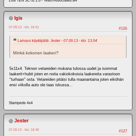
Losi TEN SCTE 2.0 - Team Associated B4
Igis
07.09.13 - klo: 18.41
#126
Lainaus käyttäjältä: Jester - 07.09.13 - klo: 13.04
Minkä kokonen laakeri?
5x11x4. Teknon vetareiden mukana tulossa uudet ja isommat
laakerit+hubit joten en noita vakiokokoisia laakereita varastoon
"turhaan" osta. Vetareiden pitäisi tulla maanantaina joten eiköhän
ensi viikolla auto ole taas iskussa...
Stampede 4x4
Jester
07.09.13 - klo: 18.48
#127