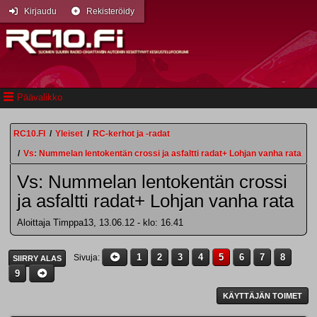
Kirjaudu
Rekisteröidy
Päävalikko
RC10.FI
/
Yleiset
/
RC-kerhot ja -radat
/
Vs: Nummelan lentokentän crossi ja asfaltti radat+ Lohjan vanha rata
Vs: Nummelan lentokentän crossi
ja asfaltti radat+ Lohjan vanha rata
Aloittaja Timppa13, 13.06.12 - klo: 16.41
1
2
3
4
5
6
7
8
Sivuja
SIIRRY ALAS
9
KÄYTTÄJÄN TOIMET