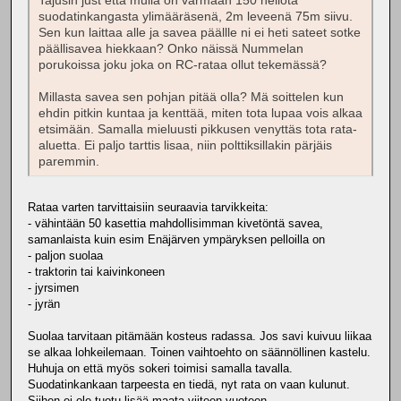
Tajusin just että mulla on varmaan 150 neliötä
suodatinkangasta ylimääräsenä, 2m leveenä 75m siivu.
Sen kun laittaa alle ja savea päällle ni ei heti sateet sotke
päällisavea hiekkaan? Onko näissä Nummelan
porukoissa joku joka on RC-rataa ollut tekemässä?
Millasta savea sen pohjan pitää olla? Mä soittelen kun
ehdin pitkin kuntaa ja kenttää, miten tota lupaa vois alkaa
etsimään. Samalla mieluusti pikkusen venyttäs tota rata-
aluetta. Ei paljo tarttis lisaa, niin polttiksillakin pärjäis
paremmin.
Rataa varten tarvittaisiin seuraavia tarvikkeita:
- vähintään 50 kasettia mahdollisimman kivetöntä savea,
samanlaista kuin esim Enäjärven ympäryksen pelloilla on
- paljon suolaa
- traktorin tai kaivinkoneen
- jyrsimen
- jyrän
Suolaa tarvitaan pitämään kosteus radassa. Jos savi kuivuu liikaa
se alkaa lohkeilemaan. Toinen vaihtoehto on säännöllinen kastelu.
Huhuja on että myös sokeri toimisi samalla tavalla.
Suodatinkankaan tarpeesta en tiedä, nyt rata on vaan kulunut.
Siihen ei ole tuotu lisää maata viiteen vuoteen.