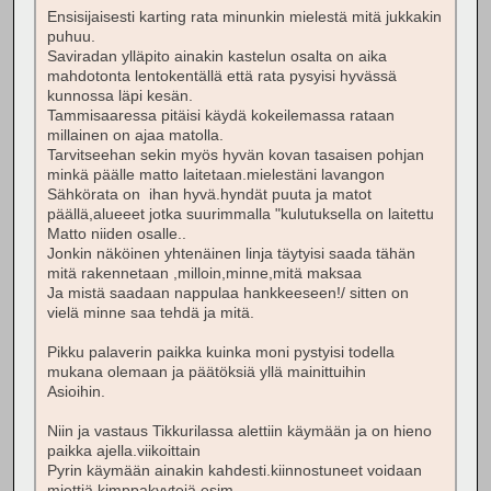
Ensisijaisesti karting rata minunkin mielestä mitä jukkakin
puhuu.
Saviradan ylläpito ainakin kastelun osalta on aika
mahdotonta lentokentällä että rata pysyisi hyvässä
kunnossa läpi kesän.
Tammisaaressa pitäisi käydä kokeilemassa rataan
millainen on ajaa matolla.
Tarvitseehan sekin myös hyvän kovan tasaisen pohjan
minkä päälle matto laitetaan.mielestäni lavangon
Sähkörata on ihan hyvä.hyndät puuta ja matot
päällä,alueeet jotka suurimmalla "kulutuksella on laitettu
Matto niiden osalle..
Jonkin näköinen yhtenäinen linja täytyisi saada tähän
mitä rakennetaan ,milloin,minne,mitä maksaa
Ja mistä saadaan nappulaa hankkeeseen!/ sitten on
vielä minne saa tehdä ja mitä.
Pikku palaverin paikka kuinka moni pystyisi todella
mukana olemaan ja päätöksiä yllä mainittuihin
Asioihin.
Niin ja vastaus Tikkurilassa alettiin käymään ja on hieno
paikka ajella.viikoittain
Pyrin käymään ainakin kahdesti.kiinnostuneet voidaan
miettiä kimppakyytejä esim.