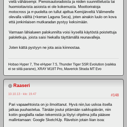
vielä vähäisempi. Pienoisautoradoista ja niiden suunnittelusta tai
huomioitavista asioista ei ole kokemusta. Moottoriratoja
motocross ja rr-puolelta on tullut ajeltua Kemijärveltä Välimerelle
olevalla väliltä (+kerran Laguna Seca), joten ainakin luulo on kova
että jonkinlaisen mutkaradan pystyy keksimään.
Varmaan lähialueen palokunnilta voisi kysellä käytöstä poistettuja
paloletkuja, joista saisi hiekalla täyttämällä reunavalleja.
Joten kättä pystyyn ne jota asia kiinnostaa.
Hobao Hyper 7, The eHyper 7.5, Thunder Tiger SSR Evolution (vaikka
ei se siitä parane), XRAY M18T Pro, Maverick Strada MT Evo
Raaseri
10.10.13 - klo: 19.47
#148
Pari vapaaehtoista on jo ilmoittanut. Hyvä niin,luo uskoa itsella
jatkaa puuhastelua. Tänään joutui pitämään saikkupäivän, niin
koitin googlailla radan tekemistä ja löytyi ohjelma jolla pääsee
mallintamaan: Google SketchUp. Rävelsin jotain liian isoa: