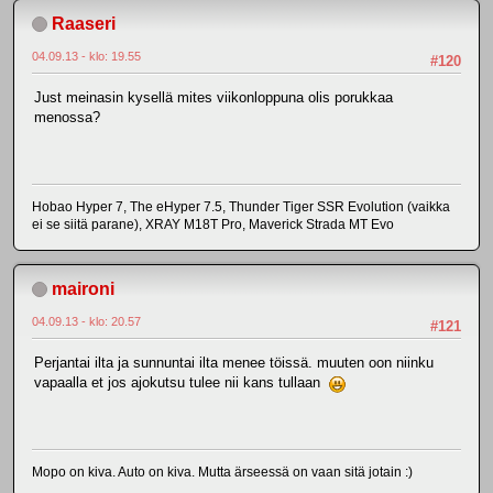
Raaseri
04.09.13 - klo: 19.55
#120
Just meinasin kysellä mites viikonloppuna olis porukkaa
menossa?
Hobao Hyper 7, The eHyper 7.5, Thunder Tiger SSR Evolution (vaikka
ei se siitä parane), XRAY M18T Pro, Maverick Strada MT Evo
maironi
04.09.13 - klo: 20.57
#121
Perjantai ilta ja sunnuntai ilta menee töissä. muuten oon niinku
vapaalla et jos ajokutsu tulee nii kans tullaan
Mopo on kiva. Auto on kiva. Mutta ärseessä on vaan sitä jotain :)