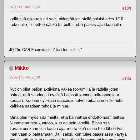
15.09.13 - klo: 22.33
#134
kyllä sitä aika reilusti saisi pidentää jos siellä haluisi edes 1/10
kokosella, oli sitten sähkö tai polttis että pääsis ajaa kunnolla.
JQ The CAR E-conversion* losi ten-scte tlr*
Mikko_
15.09.13 - klo: 23.18
#135
Nyt on ollut paljon aktiivista väkeä foorumilla ja radalla joten
uskon, että saadaan keväällä helposti kunnon talkooporukka
kasaan. Kunhan nyt vaan saataisiin talven aikana selville mitä
kaikkea saadaan tehdä ja minne.
Minä olen myös sitä mieltä, että kannattaa ehdottomasti laittaa
Nummelan rata kuntoon, kun on noin lähellä. Eihän sitä
Lavankoonkaan niin kauaa aja, mutta eipä sinne tule lähdettyä
ihan vaan piipahtamaan. Ja lisäksi, kun tulee pääasiassa käytyä
radalla sitten, kun on saanut lapset nukkumaan tai lasten kanssa