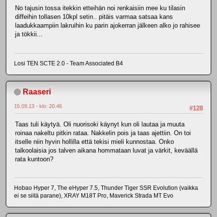
No tajusin tossa itekkin etteihän noi renkaisiin mee ku tilasin
diffeihin tollasen 10kpl setin.. pitäis varmaa satsaa kans
laadukkaampiin lakruihin ku parin ajokerran jälkeen alko jo rahisee
ja tökkii...
Losi TEN SCTE 2.0 - Team Associated B4
Raaseri
15.09.13 - klo: 20.46
#128
Taas tuli käytyä. Oli nuorisoki käynyt kun oli lautaa ja muuta
roinaa nakeltu pitkin rataa. Nakkelin pois ja taas ajettiin. On toi
itselle niin hyvin hollilla että tekisi mieli kunnostaa. Onko
talkoolaisia jos talven aikana hommataan luvat ja värkit, keväällä
rata kuntoon?
Hobao Hyper 7, The eHyper 7.5, Thunder Tiger SSR Evolution (vaikka
ei se siitä parane), XRAY M18T Pro, Maverick Strada MT Evo