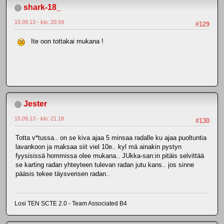
shark-18_
15.09.13 - klo: 20.59
#129
Ite oon tottakai mukana !
Jester
15.09.13 - klo: 21.18
#130
Totta v*tussa.. on se kiva ajaa 5 minsaa radalle ku ajaa puoltuntia
lavankoon ja maksaa siit viel 10e.. kyl mä ainakin pystyn
fyysisissä hommissa olee mukana.. JUkka-san:in pitäis selvittää
se karting radan yhteyteen tulevan radan jutu kans.. jos sinne
pääsis tekee täysverisen radan..
Losi TEN SCTE 2.0 - Team Associated B4