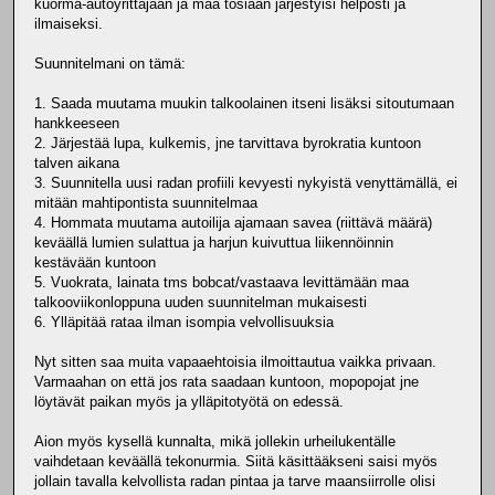
kuorma-autoyrittäjään ja maa tosiaan järjestyisi helposti ja
ilmaiseksi.
Suunnitelmani on tämä:
1. Saada muutama muukin talkoolainen itseni lisäksi sitoutumaan
hankkeeseen
2. Järjestää lupa, kulkemis, jne tarvittava byrokratia kuntoon
talven aikana
3. Suunnitella uusi radan profiili kevyesti nykyistä venyttämällä, ei
mitään mahtipontista suunnitelmaa
4. Hommata muutama autoilija ajamaan savea (riittävä määrä)
keväällä lumien sulattua ja harjun kuivuttua liikennöinnin
kestävään kuntoon
5. Vuokrata, lainata tms bobcat/vastaava levittämään maa
talkooviikonloppuna uuden suunnitelman mukaisesti
6. Ylläpitää rataa ilman isompia velvollisuuksia
Nyt sitten saa muita vapaaehtoisia ilmoittautua vaikka privaan.
Varmaahan on että jos rata saadaan kuntoon, mopopojat jne
löytävät paikan myös ja ylläpitotyötä on edessä.
Aion myös kysellä kunnalta, mikä jollekin urheilukentälle
vaihdetaan keväällä tekonurmia. Siitä käsittääkseni saisi myös
jollain tavalla kelvollista radan pintaa ja tarve maansiirrolle olisi