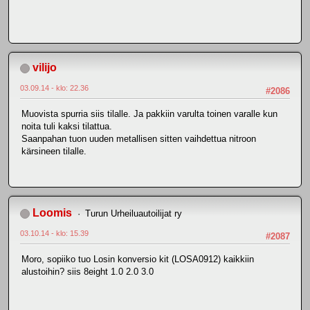
vilijo
03.09.14 - klo: 22.36
#2086
Muovista spurria siis tilalle. Ja pakkiin varulta toinen varalle kun
noita tuli kaksi tilattua.
Saanpahan tuon uuden metallisen sitten vaihdettua nitroon
kärsineen tilalle.
Loomis
Turun Urheiluautoilijat ry
03.10.14 - klo: 15.39
#2087
Moro, sopiiko tuo Losin konversio kit (LOSA0912) kaikkiin
alustoihin? siis 8eight 1.0 2.0 3.0