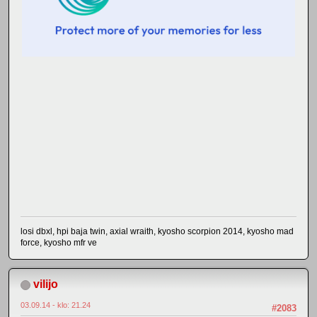
losi dbxl, hpi baja twin, axial wraith, kyosho scorpion 2014, kyosho mad
force, kyosho mfr ve
vilijo
03.09.14 - klo: 21.24
#2083