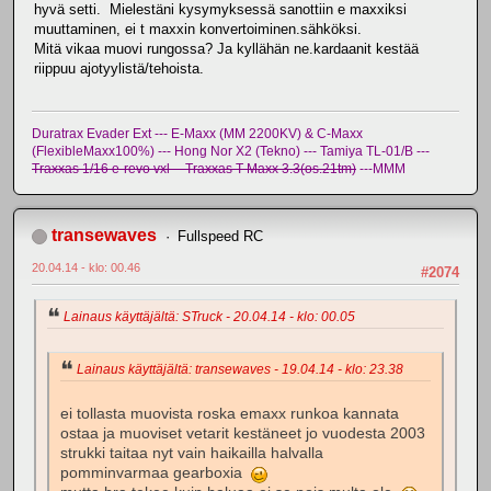
hyvä setti. Mielestäni kysymyksessä sanottiin e maxxiksi
muuttaminen, ei t maxxin konvertoiminen.sähköksi.
Mitä vikaa muovi rungossa? Ja kyllähän ne.kardaanit kestää
riippuu ajotyylistä/tehoista.
Duratrax Evader Ext --- E-Maxx (MM 2200KV) & C-Maxx
(FlexibleMaxx100%) --- Hong Nor X2 (Tekno) --- Tamiya TL-01/B ---
Traxxas 1/16 e-revo vxl -- Traxxas T-Maxx 3.3(os.21tm)
---MMM
transewaves
Fullspeed RC
20.04.14 - klo: 00.46
#2074
Lainaus käyttäjältä: STruck - 20.04.14 - klo: 00.05
Lainaus käyttäjältä: transewaves - 19.04.14 - klo: 23.38
ei tollasta muovista roska emaxx runkoa kannata
ostaa ja muoviset vetarit kestäneet jo vuodesta 2003
strukki taitaa nyt vain haikailla halvalla
pomminvarmaa gearboxia