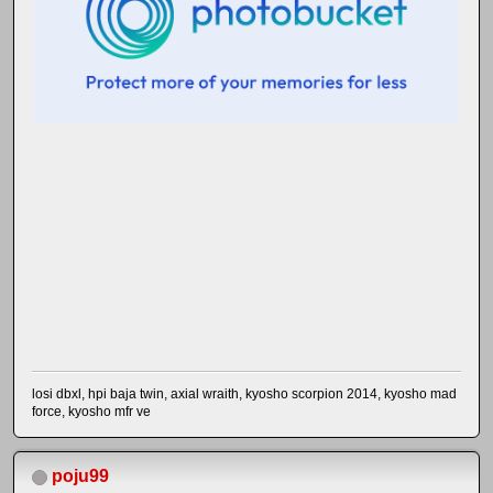
losi dbxl, hpi baja twin, axial wraith, kyosho scorpion 2014, kyosho mad
force, kyosho mfr ve
poju99