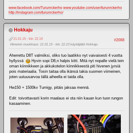
www.facebook.com/Turunrckerho
www.youtube.com/user/turunrckerho
http://instagram.com/turunrckerho/
Hokkaju
21.01.15 - klo: 22.19
#2088
Viimeisin muokkaus
: 21.01.15 - klo: 22.23 käyttäjältä Hokkaju
Aherrettu D8T valmiiksi, oliko tuo laatikko nyt vaivaisesti 4 vuotta
hyllyssä
Hyvin sopi D8,n halpis kitti. Mitä nyt nopalle vielä tein
oman kiinnikkeen ja akkukotelon kiinnikkeestä piti hivenen jyrsiä
pois materiaalia. Tosin taitaa olla ikänsä takia suomen viimeinen,
joten uutuusarvoa tällä aiheella ei taida olla.
Hw150 + 1500kv Turnigy, pitäis jaksaa mennä.
Edit: toivottavasti korin maalaus ei ota niin kauan kun tuon rungon
kasaaminen.