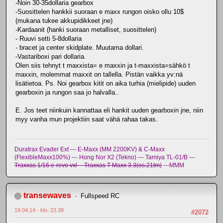
-Noin 30-35dollaria gearbox
-Suosittelen hankkii suoraan e maxx rungon oisko ollu 10$
(mukana tukee akkupidikkeet jne)
-Kardaanit (hanki suoraan metalliset, suosittelen)
- Ruuvi setti 5-8dollaria
- bracet ja center skidplate. Muutama dollari.
-Vastariboxi pari dollaria.
Olen siis tehnyt t maxxista= e maxxin ja t-maxxista=sähkö t
maxxin, molemmat maxxit on tallella. Pistän vaikka yv:nä
lisätietoa. Ps. Noi gearbox kitit on aika turhia (mielipide) uuden
gearboxin ja rungon saa jo halvalla..
E. Jos teet niinkuin kannattaa eli hankit uuden gearboxin jne, niin
myy vanha mun projektiin saat vähä rahaa takas.
Duratrax Evader Ext --- E-Maxx (MM 2200KV) & C-Maxx
(FlexibleMaxx100%) --- Hong Nor X2 (Tekno) --- Tamiya TL-01/B ---
Traxxas 1/16 e-revo vxl -- Traxxas T-Maxx 3.3(os.21tm)
---MMM
transewaves
Fullspeed RC
19.04.14 - klo: 23.38
#2072