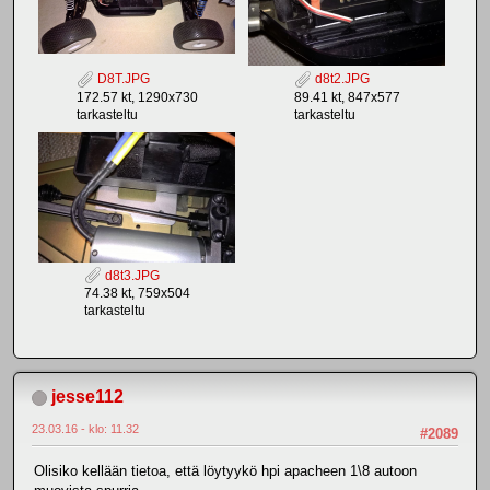
D8T.JPG
d8t2.JPG
172.57 kt, 1290x730
89.41 kt, 847x577
tarkasteltu
tarkasteltu
d8t3.JPG
74.38 kt, 759x504
tarkasteltu
jesse112
23.03.16 - klo: 11.32
#2089
Olisiko kellään tietoa, että löytyykö hpi apacheen 1\8 autoon