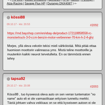
Alza-Racing
|
Savage Flux HP
|
Durango DNX408T
) =-
kössi88
09.10.17 - klo: 20.53
#2092
https://md.bayshop.com/en/ebay-de/product-172118858558-rc-
monstertruck-3-0-ccm-benzin-motor-verbrenner-70-km-h-2-4-ghz
Morjes, yllä oleva vekotin tekisi mieli sähköistää. Mitä pitää ottaa
huomioon moottorin valinnassa yms. Mistä teline moottorille ja
muutenkin kaikki neuvot tervetulleita. En oo tämmöstä ennen
tehny
tapsa92
29.10.17 - klo: 20.08
#2093
Kössi88 , tuo kyseessä oleva auto on sen verran tuntematon "no
name" auto eli ei ole varmastikaan erityisen tunnettu merkki.
Tästä johtuen vahva veikkaus on se että kyseiseen autoon ei ole