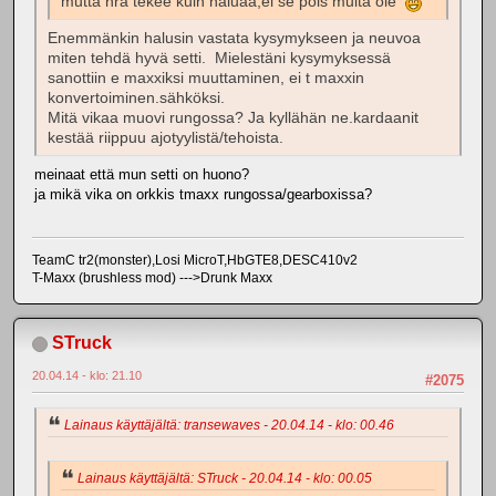
mutta hra tekee kuin haluaa,ei se pois multa ole
Enemmänkin halusin vastata kysymykseen ja neuvoa
miten tehdä hyvä setti. Mielestäni kysymyksessä
sanottiin e maxxiksi muuttaminen, ei t maxxin
konvertoiminen.sähköksi.
Mitä vikaa muovi rungossa? Ja kyllähän ne.kardaanit
kestää riippuu ajotyylistä/tehoista.
meinaat että mun setti on huono?
ja mikä vika on orkkis tmaxx rungossa/gearboxissa?
TeamC tr2(monster),Losi MicroT,HbGTE8,DESC410v2
T-Maxx (brushless mod) --->Drunk Maxx
STruck
20.04.14 - klo: 21.10
#2075
Lainaus käyttäjältä: transewaves - 20.04.14 - klo: 00.46
Lainaus käyttäjältä: STruck - 20.04.14 - klo: 00.05