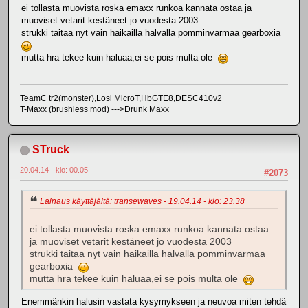
ei tollasta muovista roska emaxx runkoa kannata ostaa ja
muoviset vetarit kestäneet jo vuodesta 2003
strukki taitaa nyt vain haikailla halvalla pomminvarmaa gearboxia
mutta hra tekee kuin haluaa,ei se pois multa ole
TeamC tr2(monster),Losi MicroT,HbGTE8,DESC410v2
T-Maxx (brushless mod) --->Drunk Maxx
STruck
20.04.14 - klo: 00.05
#2073
Lainaus käyttäjältä: transewaves - 19.04.14 - klo: 23.38
ei tollasta muovista roska emaxx runkoa kannata ostaa
ja muoviset vetarit kestäneet jo vuodesta 2003
strukki taitaa nyt vain haikailla halvalla pomminvarmaa
gearboxia
mutta hra tekee kuin haluaa,ei se pois multa ole
Enemmänkin halusin vastata kysymykseen ja neuvoa miten tehdä