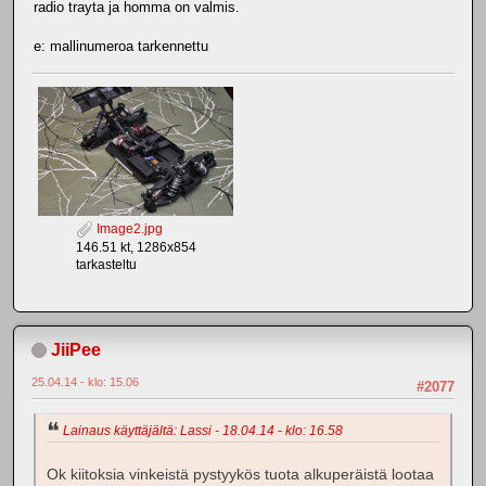
radio trayta ja homma on valmis.
e: mallinumeroa tarkennettu
Image2.jpg
146.51 kt, 1286x854
tarkasteltu
JiiPee
25.04.14 - klo: 15.06
#2077
Lainaus käyttäjältä: Lassi - 18.04.14 - klo: 16.58
Ok kiitoksia vinkeistä pystyykös tuota alkuperäistä lootaa