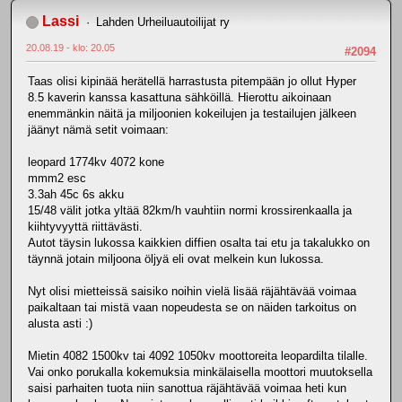
Lassi
Lahden Urheiluautoilijat ry
20.08.19 - klo: 20.05
#2094
Taas olisi kipinää herätellä harrastusta pitempään jo ollut Hyper
8.5 kaverin kanssa kasattuna sähköillä. Hierottu aikoinaan
enemmänkin näitä ja miljoonien kokeilujen ja testailujen jälkeen
jäänyt nämä setit voimaan:
leopard 1774kv 4072 kone
mmm2 esc
3.3ah 45c 6s akku
15/48 välit jotka yltää 82km/h vauhtiin normi krossirenkaalla ja
kiihtyvyyttä riittävästi.
Autot täysin lukossa kaikkien diffien osalta tai etu ja takalukko on
täynnä jotain miljoona öljyä eli ovat melkein kun lukossa.
Nyt olisi mietteissä saisiko noihin vielä lisää räjähtävää voimaa
paikaltaan tai mistä vaan nopeudesta se on näiden tarkoitus on
alusta asti :)
Mietin 4082 1500kv tai 4092 1050kv moottoreita leopardilta tilalle.
Vai onko porukalla kokemuksia minkälaisella moottori muutoksella
saisi parhaiten tuota niin sanottua räjähtävää voimaa heti kun