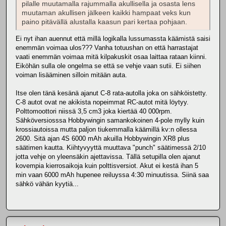
pilalle muutamalla rajummalla akullisella ja osasta lens
muutaman akullisen jälkeen kaikki hampaat veks kun
paino pitävällä alustalla kaasun pari kertaa pohjaan.
Ei nyt ihan auennut että millä logikalla lussumassta käämistä saisi
enemmän voimaa ulos??? Vanha totuushan on että harrastajat
vaati enemmän voimaa mitä kilpakuskit osaa laittaa rataan kiinni.
Eiköhän sulla ole ongelma se että se vehje vaan sutii. Ei siihen
voiman lisääminen silloin mitään auta.
Itse olen tänä kesänä ajanut C-8 rata-autolla joka on sähköistetty.
C-8 autot ovat ne akikista nopeimmat RC-autot mitä löytyy.
Polttomoottori niissä 3,5 cm3 joka kiertää 40 000rpm.
Sähköversiosssa Hobbywingin samankokoinen 4-pole mylly kuin
krossiautoissa mutta paljon tiukemmalla käämillä kv:n ollessa
2600. Sitä ajan 4S 6000 mAh akuilla Hobbywingin XR8 plus
säätimen kautta. Kiihtyvyyttä muuttava "punch" säätimessä 2/10
jotta vehje on yleensäkin ajettavissa. Tällä setupilla olen ajanut
kovempia kierrosaikoja kuin polttisversiot. Akut ei kestä ihan 5
min vaan 6000 mAh hupenee reiluyssa 4:30 minuutissa. Siinä saa
sähkö vähän kyytiä...