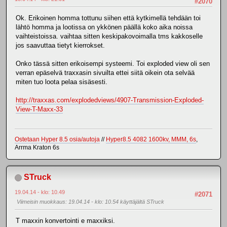
#2070
Ok. Erikoinen homma tottunu siihen että kytkimellä tehdään toi
lähtö homma ja lootissa on ykkönen päällä koko aika noissa
vaihteistoissa. vaihtaa sitten keskipakovoimalla tms kakkoselle
jos saavuttaa tietyt kierrokset.
Onko tässä sitten erikoisempi systeemi. Toi exploded view oli sen
verran epäselvä traxxasin sivuilta ettei siitä oikein ota selvää
miten tuo loota pelaa sisäsesti.
http://traxxas.com/explodedviews/4907-Transmission-Exploded-
View-T-Maxx-33
Ostetaan Hyper 8.5 osia/autoja
//
Hyper8.5 4082 1600kv, MMM, 6s
,
Arrma Kraton 6s
STruck
19.04.14 - klo: 10.49
#2071
Viimeisin muokkaus
: 19.04.14 - klo: 10.54 käyttäjältä STruck
T maxxin konvertointi e maxxiksi.