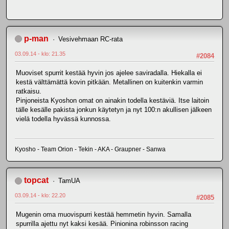
p-man
Vesivehmaan RC-rata
03.09.14 - klo: 21.35
#2084
Muoviset spurrit kestää hyvin jos ajelee saviradalla. Hiekalla ei
kestä välttämättä kovin pitkään. Metallinen on kuitenkin varmin
ratkaisu.
Pinjoneista Kyoshon omat on ainakin todella kestäviä. Itse laitoin
tälle kesälle pakista jonkun käytetyn ja nyt 100:n akullisen jälkeen
vielä todella hyvässä kunnossa.
Kyosho - Team Orion - Tekin - AKA - Graupner - Sanwa
topcat
TamUA
03.09.14 - klo: 22.20
#2085
Mugenin oma muovispurri kestää hemmetin hyvin. Samalla
spurrilla ajettu nyt kaksi kesää. Pinionina robinsson racing