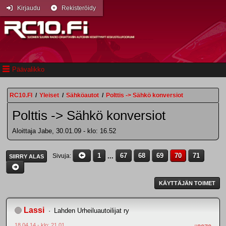
Kirjaudu
Rekisteröidy
Päävalikko
RC10.FI
/
Yleiset
/
Sähköautot
/
Polttis -> Sähkö konversiot
Polttis -> Sähkö konversiot
Aloittaja Jabe, 30.01.09 - klo: 16.52
1
...
67
68
69
70
71
Sivuja
SIIRRY ALAS
KÄYTTÄJÄN TOIMET
Lassi
Lahden Urheiluautoilijat ry
18.04.14 - klo: 21.01