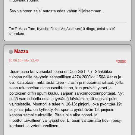
muovista spurria.
Syy vaihtoon saisi autosta edes vähän hiljaisemman.
Trx E-Maxx Toro, Kyosho Fazer Ve, Axial scx10 dingo, axial scx10
sherokee.
Mazza
20.06.16 - klo: 22.46
#2090
Uusimpana konversiokohteena on Cen GST 7.7. Sähköiksi
tulossa näillä näkymin sensorillinen 4274 2000kv, 150A Xerun ja
6S. Katsotaan, mitä tästä tulee - tilasin jo muutamat rattaat, joilla
saan rakenneltua alennusvaihteiston, kun perävälitykset ja
polttiksen diffin spurri kuuluu sarjaan sähkömoottorinpolttajat. Nyt
pitää vain odotella osia ja jyrsästä köykämiinistä sopivat pukit
vaihteistolle. Moottorille tulee n. 10-13t pinjoni, joka pyörittää 19t
pinjonia, joka on kytketty 46t spurria pyörittävän 13t pinjonin
kanssa samalle akselille. Pitäis olla aika nopari- ja
moottoriturvallinen välityssuhde. Ei tosin välttämättä kovin perä-,
kardaani- ja vetariturvallinen...