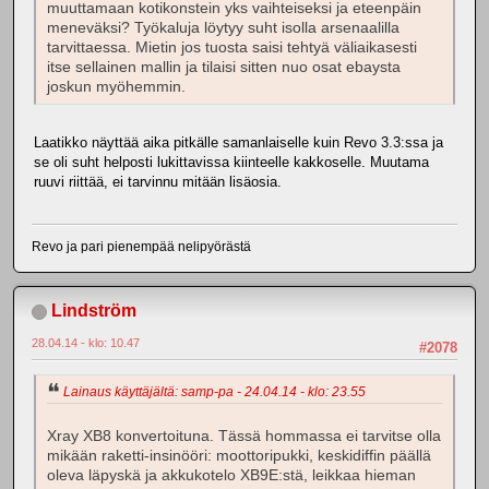
muuttamaan kotikonstein yks vaihteiseksi ja eteenpäin
meneväksi? Työkaluja löytyy suht isolla arsenaalilla
tarvittaessa. Mietin jos tuosta saisi tehtyä väliaikasesti
itse sellainen mallin ja tilaisi sitten nuo osat ebaysta
joskun myöhemmin.
Laatikko näyttää aika pitkälle samanlaiselle kuin Revo 3.3:ssa ja
se oli suht helposti lukittavissa kiinteelle kakkoselle. Muutama
ruuvi riittää, ei tarvinnu mitään lisäosia.
Revo ja pari pienempää nelipyörästä
Lindström
28.04.14 - klo: 10.47
#2078
Lainaus käyttäjältä: samp-pa - 24.04.14 - klo: 23.55
Xray XB8 konvertoituna. Tässä hommassa ei tarvitse olla
mikään raketti-insinööri: moottoripukki, keskidiffin päällä
oleva läpyskä ja akkukotelo XB9E:stä, leikkaa hieman