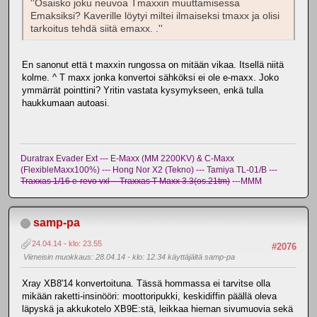
''Osaisko joku neuvoa Tmaxxin muuttamisessa
Emaksiksi? Kaverille löytyi miltei ilmaiseksi tmaxx ja olisi
tarkoitus tehdä siitä emaxx. .''
En sanonut että t maxxin rungossa on mitään vikaa. Itsellä niitä
kolme. ^ T maxx jonka konvertoi sähköksi ei ole e-maxx. Joko
ymmärrät pointtini? Yritin vastata kysymykseen, enkä tulla
haukkumaan autoasi.
Duratrax Evader Ext --- E-Maxx (MM 2200KV) & C-Maxx
(FlexibleMaxx100%) --- Hong Nor X2 (Tekno) --- Tamiya TL-01/B ---
Traxxas 1/16 e-revo vxl -- Traxxas T-Maxx 3.3(os.21tm)
---MMM
samp-pa
24.04.14 - klo: 23.55
#2076
Viimeisin muokkaus
: 28.04.14 - klo: 12.34 käyttäjältä samp-pa
Xray XB8'14 konvertoituna. Tässä hommassa ei tarvitse olla
mikään raketti-insinööri: moottoripukki, keskidiffin päällä oleva
läpyskä ja akkukotelo XB9E:stä, leikkaa hieman sivumuovia sekä