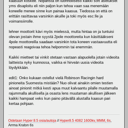
kaasuun koskee. Noparista on luonnollisesti kaikki soft asetukset
yms disaploitu eli niin paljon kun tehoa vaan saa menemään
koneelle menee sinne kun painaa kaasua. Tiedossa on että on
erittäin rasittavaa varsinkin akuille ja toki myös esc:lle ja
voimansiirrolle.
lehner moottorit kävi myös mielessä, mutta hintaa on ja tuntuisi
olevan jostain ihme syystä 2pole moottoreita kun käsittääkseni
4pole moottoreilla saadaan varsinkin tota koneen vastaavuutta eli
nopeasti reagoivaa tehoa helpommin tai enemmän.
Kaikki mietteet tai vinkit otetaan vastaan alapuolella jotain videoita
laitteista nyky kunnossa, vaikka ei hirveän uusia videoita
löydykkään.
edit1: Onko kukaan ostellut vielä Robinson Racingin hard
pinioneita Suomesta mistään? Nuo olivat ainakin omien testien
ainoat pinionit mitkä kesti apua muut kalvaantu pilalle muutamalla
rajummalla akullisella ja osasta lens muutaman akullisen jälkeen
kaikki hampaat veks kun paino pitävällä alustalla kaasun pari
kertaa pohjaan.
Ostetaan Hyper 8.5 osia/autoja
//
Hyper8.5 4082 1600kv, MMM, 6s
,
Arrma Kraton 6s