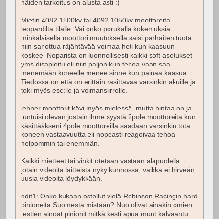
näiden tarkoitus on alusta asti :)
Mietin 4082 1500kv tai 4092 1050kv moottoreita
leopardilta tilalle. Vai onko porukalla kokemuksia
minkälaisella moottori muutoksella saisi parhaiten tuota
niin sanottua räjähtävää voimaa heti kun kaasuun
koskee. Noparista on luonnollisesti kaikki soft asetukset
yms disaploitu eli niin paljon kun tehoa vaan saa
menemään koneelle menee sinne kun painaa kaasua.
Tiedossa on että on erittäin rasittavaa varsinkin akuille ja
toki myös esc:lle ja voimansiirrolle.
lehner moottorit kävi myös mielessä, mutta hintaa on ja
tuntuisi olevan jostain ihme syystä 2pole moottoreita kun
käsittääkseni 4pole moottoreilla saadaan varsinkin tota
koneen vastaavuutta eli nopeasti reagoivaa tehoa
helpommin tai enemmän.
Kaikki mietteet tai vinkit otetaan vastaan alapuolella
jotain videoita laitteista nyky kunnossa, vaikka ei hirveän
uusia videoita löydykkään.
edit1: Onko kukaan ostellut vielä Robinson Racingin hard
pinioneita Suomesta mistään? Nuo olivat ainakin omien
testien ainoat pinionit mitkä kesti apua muut kalvaantu