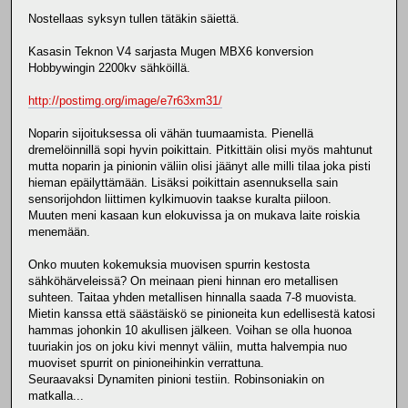
Nostellaas syksyn tullen tätäkin säiettä.
Kasasin Teknon V4 sarjasta Mugen MBX6 konversion
Hobbywingin 2200kv sähköillä.
http://postimg.org/image/e7r63xm31/
Noparin sijoituksessa oli vähän tuumaamista. Pienellä
dremelöinnillä sopi hyvin poikittain. Pitkittäin olisi myös mahtunut
mutta noparin ja pinionin väliin olisi jäänyt alle milli tilaa joka pisti
hieman epäilyttämään. Lisäksi poikittain asennuksella sain
sensorijohdon liittimen kylkimuovin taakse kuralta piiloon.
Muuten meni kasaan kun elokuvissa ja on mukava laite roiskia
menemään.
Onko muuten kokemuksia muovisen spurrin kestosta
sähköhärveleissä? On meinaan pieni hinnan ero metallisen
suhteen. Taitaa yhden metallisen hinnalla saada 7-8 muovista.
Mietin kanssa että säästäiskö se pinioneita kun edellisestä katosi
hammas johonkin 10 akullisen jälkeen. Voihan se olla huonoa
tuuriakin jos on joku kivi mennyt väliin, mutta halvempia nuo
muoviset spurrit on pinioneihinkin verrattuna.
Seuraavaksi Dynamiten pinioni testiin. Robinsoniakin on
matkalla...