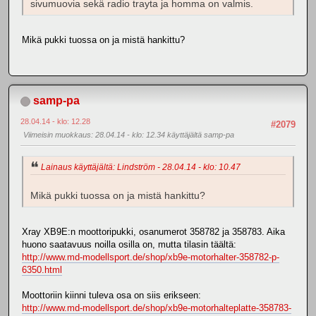
sivumuovia sekä radio trayta ja homma on valmis.
Mikä pukki tuossa on ja mistä hankittu?
samp-pa
28.04.14 - klo: 12.28
#2079
Viimeisin muokkaus
: 28.04.14 - klo: 12.34 käyttäjältä samp-pa
Lainaus käyttäjältä: Lindström - 28.04.14 - klo: 10.47
Mikä pukki tuossa on ja mistä hankittu?
Xray XB9E:n moottoripukki, osanumerot 358782 ja 358783. Aika
huono saatavuus noilla osilla on, mutta tilasin täältä:
http://www.md-modellsport.de/shop/xb9e-motorhalter-358782-p-
6350.html
Moottoriin kiinni tuleva osa on siis erikseen:
http://www.md-modellsport.de/shop/xb9e-motorhalteplatte-358783-