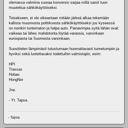
olemassa valmiina suoraa konversio sarjaa millä saisit tuon
muutettua sähkökäyttöiseksi.
Toisekseen, ei ole oikeastaan mitään järkeä alkaa tekemään
kallista muunnosta polttiksesta sähkökäyttöiseksi jos kyseessä
on noinkin tuntematon ja halpa auto. Painavimpia syitä tähän ovat:
vaikeaa tai lähes mahdotonta löytää varaosia, varsinkaan
euroopasta tai Suomesta varsinkaan.
Suosittelen lämpimästi tutustumaan huomattavasti tunnetumpiin ja
hyviksi sekä luotettavaksi todettuihin valmistajiin, esim:
HPI
Traxxas
Hobao
HongNor
Jne.
- Yt. Tapsa.
- Tapsa