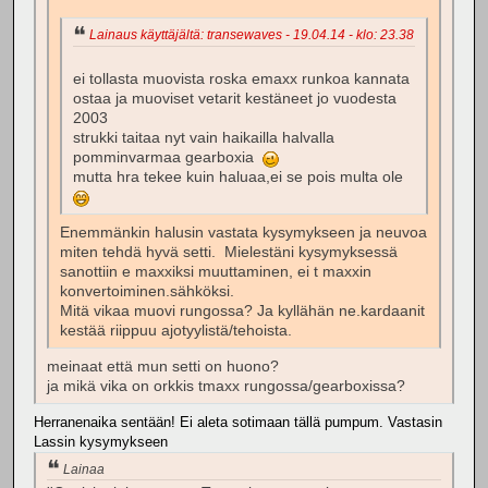
Lainaus käyttäjältä: transewaves - 19.04.14 - klo: 23.38
ei tollasta muovista roska emaxx runkoa kannata
ostaa ja muoviset vetarit kestäneet jo vuodesta
2003
strukki taitaa nyt vain haikailla halvalla
pomminvarmaa gearboxia
mutta hra tekee kuin haluaa,ei se pois multa ole
Enemmänkin halusin vastata kysymykseen ja neuvoa
miten tehdä hyvä setti. Mielestäni kysymyksessä
sanottiin e maxxiksi muuttaminen, ei t maxxin
konvertoiminen.sähköksi.
Mitä vikaa muovi rungossa? Ja kyllähän ne.kardaanit
kestää riippuu ajotyylistä/tehoista.
meinaat että mun setti on huono?
ja mikä vika on orkkis tmaxx rungossa/gearboxissa?
Herranenaika sentään! Ei aleta sotimaan tällä pumpum. Vastasin
Lassin kysymykseen
Lainaa