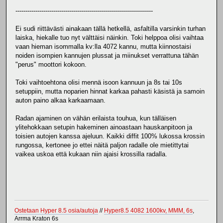
---------------------------------------------------------------------
Ei sudi riittävästi ainakaan tällä hetkellä, asfaltilla varsinkin turhan
laiska, hiekalle tuo nyt välttäisi näinkin. Toki helppoa olisi vaihtaa
vaan hieman isommalla kv:lla 4072 kannu, mutta kiinnostaisi
noiden isompien kannujen plussat ja miinukset verrattuna tähän
"perus" moottori kokoon.
Toki vaihtoehtona olisi mennä isoon kannuun ja 8s tai 10s
setuppiin, mutta noparien hinnat karkaa pahasti käsistä ja samoin
auton paino alkaa karkaamaan.
Radan ajaminen on vähän erilaista touhua, kun tälläisen
ylitehokkaan setupin hakeminen ainoastaan hauskanpitoon ja
toisien autojen kanssa ajeluun. Kaikki diffit 100% lukossa krossin
rungossa, kertonee jo ettei näitä paljon radalle ole mietittytai
vaikea uskoa että kukaan niin ajaisi krossilla radalla.
Ostetaan Hyper 8.5 osia/autoja
//
Hyper8.5 4082 1600kv, MMM, 6s
,
Arrma Kraton 6s