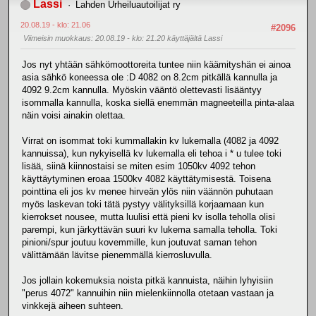
Lassi
Lahden Urheiluautoilijat ry
20.08.19 - klo: 21.06
#2096
Viimeisin muokkaus
: 20.08.19 - klo: 21.20 käyttäjältä Lassi
Jos nyt yhtään sähkömoottoreita tuntee niin käämityshän ei ainoa
asia sähkö koneessa ole :D 4082 on 8.2cm pitkällä kannulla ja
4092 9.2cm kannulla. Myöskin vääntö olettevasti lisääntyy
isommalla kannulla, koska siellä enemmän magneeteilla pinta-alaa
näin voisi ainakin olettaa.
Virrat on isommat toki kummallakin kv lukemalla (4082 ja 4092
kannuissa), kun nykyisellä kv lukemalla eli tehoa i * u tulee toki
lisää, siinä kiinnostaisi se miten esim 1050kv 4092 tehon
käyttäytyminen eroaa 1500kv 4082 käyttätymisestä. Toisena
pointtina eli jos kv menee hirveän ylös niin väännön puhutaan
myös laskevan toki tätä pystyy välityksillä korjaamaan kun
kierrokset nousee, mutta luulisi että pieni kv isolla teholla olisi
parempi, kun järkyttävän suuri kv lukema samalla teholla. Toki
pinioni/spur joutuu kovemmille, kun joutuvat saman tehon
välittämään lävitse pienemmällä kierrosluvulla.
Jos jollain kokemuksia noista pitkä kannuista, näihin lyhyisiin
"perus 4072" kannuihin niin mielenkiinnolla otetaan vastaan ja
vinkkejä aiheen suhteen.