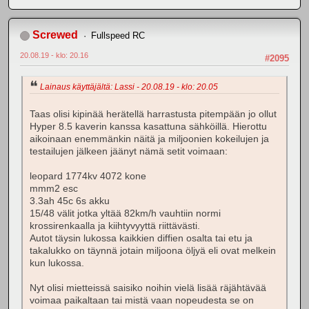
Screwed
Fullspeed RC
20.08.19 - klo: 20.16
#2095
Lainaus käyttäjältä: Lassi - 20.08.19 - klo: 20.05
Taas olisi kipinää herätellä harrastusta pitempään jo ollut
Hyper 8.5 kaverin kanssa kasattuna sähköillä. Hierottu
aikoinaan enemmänkin näitä ja miljoonien kokeilujen ja
testailujen jälkeen jäänyt nämä setit voimaan:
leopard 1774kv 4072 kone
mmm2 esc
3.3ah 45c 6s akku
15/48 välit jotka yltää 82km/h vauhtiin normi
krossirenkaalla ja kiihtyvyyttä riittävästi.
Autot täysin lukossa kaikkien diffien osalta tai etu ja
takalukko on täynnä jotain miljoona öljyä eli ovat melkein
kun lukossa.
Nyt olisi mietteissä saisiko noihin vielä lisää räjähtävää
voimaa paikaltaan tai mistä vaan nopeudesta se on