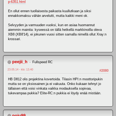
p-6351.html
En ollut ennen tuollaisesta paikasta kuullutkaan ja siksi
ennakkomaksu vähän arvelutti, mutta kaikki meni ok.
Selvyyden ja varmuuden vuoksi, kun en asiaa huomannut
aiemmin mainita: kyseessä on tällä hetkellä markkinoilla oleva
XB8 (XB8'14), ei jokunen vuosi sitten samalla nimellä ollut Xray:n
krossari.
peejii_h
Fullspeed RC
23.05.14 - klo: 13.40
#2080
HB D812 olis projektina kovertoida. Tilasin HPI:n moottoripukin
mutta se on yksiosainen ja ei vakuuta. Onko kukaan tehnyt jo
tällaisen että voisi vinkata vaikka modauksella sopivaa,
tukevampaa pukkia? Elite-RC:n pukkia ei löydy enää mistään.
poju99