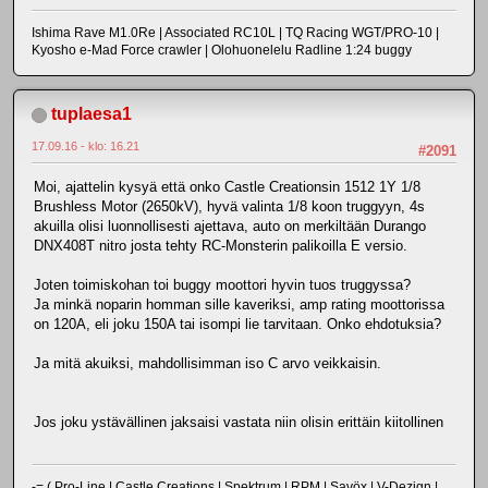
Ishima Rave M1.0Re | Associated RC10L | TQ Racing WGT/PRO-10 |
Kyosho e-Mad Force crawler | Olohuonelelu Radline 1:24 buggy
tuplaesa1
17.09.16 - klo: 16.21
#2091
Moi, ajattelin kysyä että onko Castle Creationsin 1512 1Y 1/8
Brushless Motor (2650kV), hyvä valinta 1/8 koon truggyyn, 4s
akuilla olisi luonnollisesti ajettava, auto on merkiltään Durango
DNX408T nitro josta tehty RC-Monsterin palikoilla E versio.
Joten toimiskohan toi buggy moottori hyvin tuos truggyssa?
Ja minkä noparin homman sille kaveriksi, amp rating moottorissa
on 120A, eli joku 150A tai isompi lie tarvitaan. Onko ehdotuksia?
Ja mitä akuiksi, mahdollisimman iso C arvo veikkaisin.
Jos joku ystävällinen jaksaisi vastata niin olisin erittäin kiitollinen
-= (
Pro-Line
|
Castle Creations
|
Spektrum
|
RPM
|
Savöx
|
V-Dezign
|