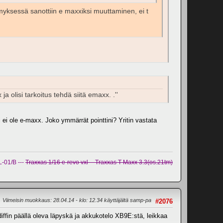
yksessä sanottiin e maxxiksi muuttaminen, ei t
 olisi tarkoitus tehdä siitä emaxx. .''
 ei ole e-maxx. Joko ymmärrät pointtini? Yritin vastata
-01/B ---
Traxxas 1/16 e-revo vxl -- Traxxas T-Maxx 3.3(os.21tm)
Viimeisin muokkaus
: 28.04.14 - klo: 12.34 käyttäjältä samp-pa
#2076
iffin päällä oleva läpyskä ja akkukotelo XB9E:stä, leikkaa