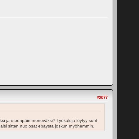
#2077
eksi ja eteenpäin meneväksi? Työkaluja löytyy suht
ja tilaisi sitten nuo osat ebaysta joskun myöhemmin.