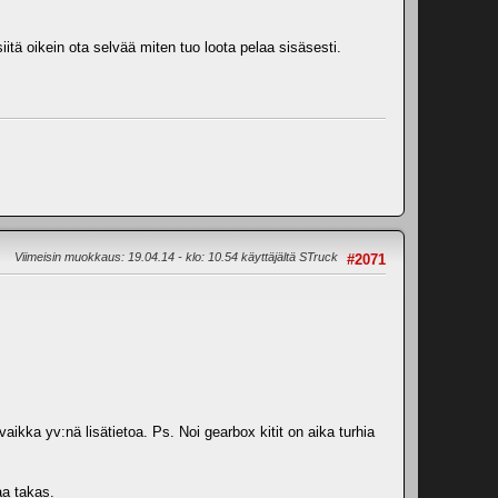
iitä oikein ota selvää miten tuo loota pelaa sisäsesti.
Viimeisin muokkaus
: 19.04.14 - klo: 10.54 käyttäjältä STruck
#2071
ikka yv:nä lisätietoa. Ps. Noi gearbox kitit on aika turhia
aa takas.