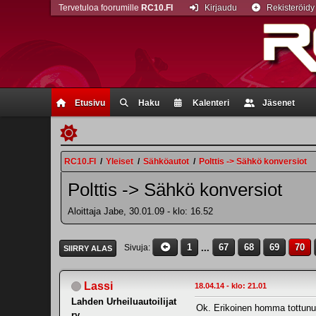
Tervetuloa foorumille
RC10.FI
Kirjaudu
Rekisteröidy
Etusivu
Haku
Kalenteri
Jäsenet
RC10.FI
/
Yleiset
/
Sähköautot
/
Polttis -> Sähkö konversiot
Polttis -> Sähkö konversiot
Aloittaja Jabe, 30.01.09 - klo: 16.52
1
...
67
68
69
70
Sivuja
SIIRRY ALAS
Lassi
18.04.14 - klo: 21.01
Lahden Urheiluautoilijat
Ok. Erikoinen homma tottunu s
ry