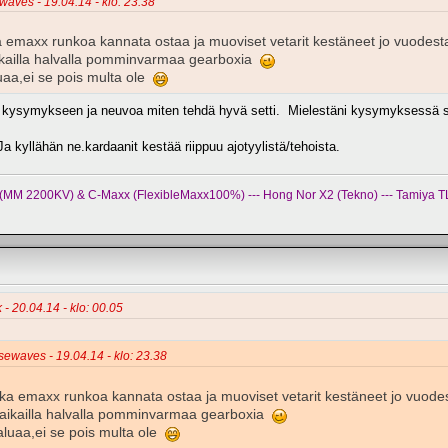
ewaves - 19.04.14 - klo: 23.38
ka emaxx runkoa kannata ostaa ja muoviset vetarit kestäneet jo vuodes
haikailla halvalla pomminvarmaa gearboxia
uaa,ei se pois multa ole
kysymykseen ja neuvoa miten tehdä hyvä setti. Mielestäni kysymyksessä sa
 kyllähän ne.kardaanit kestää riippuu ajotyylistä/tehoista.
x (MM 2200KV) & C-Maxx (FlexibleMaxx100%) --- Hong Nor X2 (Tekno) --- Tamiya TL
 - 20.04.14 - klo: 00.05
nsewaves - 19.04.14 - klo: 23.38
oska emaxx runkoa kannata ostaa ja muoviset vetarit kestäneet jo vuod
n haikailla halvalla pomminvarmaa gearboxia
aluaa,ei se pois multa ole