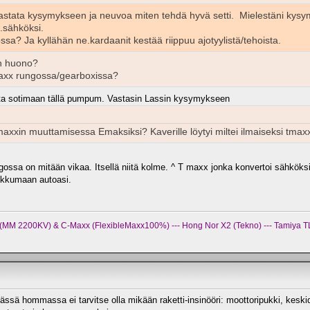
tata kysymykseen ja neuvoa miten tehdä hyvä setti. Mielestäni kysym
.sähköksi.
sa? Ja kyllähän ne.kardaanit kestää riippuu ajotyylistä/tehoista.
on huono?
maxx rungossa/gearboxissa?
eta sotimaan tällä pumpum. Vastasin Lassin kysymykseen
xxin muuttamisessa Emaksiksi? Kaverille löytyi miltei ilmaiseksi tmaxx ja
ossa on mitään vikaa. Itsellä niitä kolme. ^ T maxx jonka konvertoi sähköksi
ukkumaan autoasi.
x (MM 2200KV) & C-Maxx (FlexibleMaxx100%) --- Hong Nor X2 (Tekno) --- Tamiya TL
ssä hommassa ei tarvitse olla mikään raketti-insinööri: moottoripukki, keskid