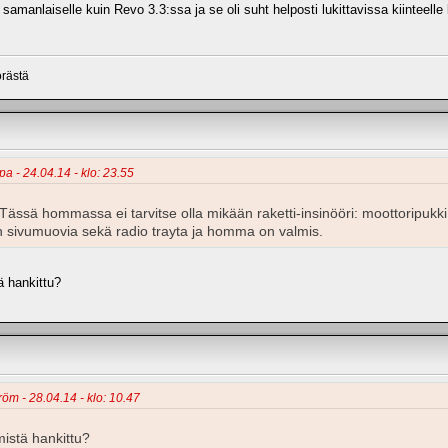
 samanlaiselle kuin Revo 3.3:ssa ja se oli suht helposti lukittavissa kiinteelle
örästä
pa - 24.04.14 - klo: 23.55
ässä hommassa ei tarvitse olla mikään raketti-insinööri: moottoripukki,
n sivumuovia sekä radio trayta ja homma on valmis.
ä hankittu?
röm - 28.04.14 - klo: 10.47
mistä hankittu?