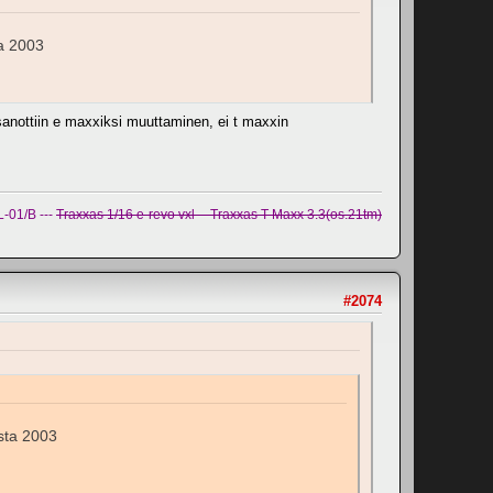
ta 2003
nottiin e maxxiksi muuttaminen, ei t maxxin
-01/B ---
Traxxas 1/16 e-revo vxl -- Traxxas T-Maxx 3.3(os.21tm)
#2074
esta 2003