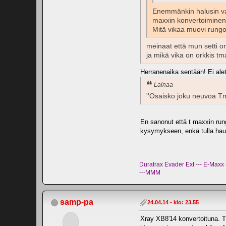
Enemmänkin halusin vas
maxxin konvertoiminen
Mitä vikaa muovi rungos
meinaat että mun setti 
ja mikä vika on orkkis t
Herranenaika sentään! Ei al
Lainaa
''Osaisko joku neuvoa Tma
En sanonut että t maxxin rung
kysymykseen, enkä tulla ha
Duratrax Evader Ext --- E-Max
---MMM
samp-pa
24.04.14 - klo: 23.55
Xray XB8'14 konvertoituna. Tä