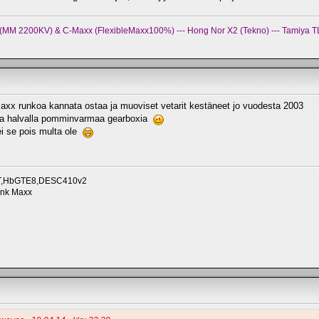
x (MM 2200KV) & C-Maxx (FlexibleMaxx100%) --- Hong Nor X2 (Tekno) --- Tamiya TL
maxx runkoa kannata ostaa ja muoviset vetarit kestäneet jo vuodesta 2003
ailla halvalla pomminvarmaa gearboxia
ei se pois multa ole
roT,HbGTE8,DESC410v2
unk Maxx