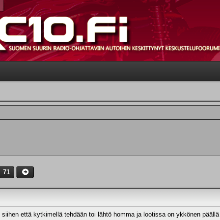
71
iihen että kytkimellä tehdään toi lähtö homma ja lootissa on ykkönen päällä 