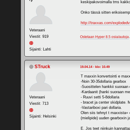
keskipakovoimalla tms kakkose
Onko tässä sitten erikoisempi
http://traxxas.com/exploded
Veteraani
Viestit: 919
Ostetaan Hyper 8.5 osia/autoja
Sijainti: Lahti
STruck
19.04.14 - klo: 10.49
T maxxin konvertointi e maxx
-Noin 30-35dollaria gearbox
-Suosittelen hankkii suoraan
-Kardaanit (hanki suoraan meta
Veteraani
- Ruuvi setti 5-8dollaria
- bracet ja center skidplate. 
Viestit: 713
-Vastariboxi pari dollaria.
Olen siis tehnyt t maxxista= 
Sijainti: Helsinki
(mielipide) uuden gearboxin ja
E. Jos teet niinkuin kannatta