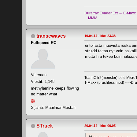
Duratrax Evader Ext --- E-Max
---MMM
transewaves
19.04.14 - klo: 23.38
Fullspeed RC
ei tollasta muovista roska e
strukki taitaa nyt vain haik
mutta hra tekee kuin haluaa,
Veteraani
TeamC tr2(monster),Losi Mic
Viestit: 1,148
T-Maxx (brushless mod) --->Dr
methylamine keeps flowing
no matter what
Sijainti: MaailmanMestari
STruck
20.04.14 - klo: 00.05