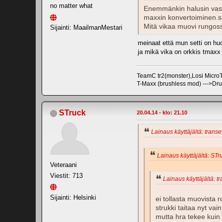
no matter what
Enemmänkin halusin vast
maxxin konvertoiminen.s
Mitä vikaa muovi rungossa
Sijainti: MaailmanMestari
meinaat että mun setti on hu
ja mikä vika on orkkis tmax
TeamC tr2(monster),Losi Mic
T-Maxx (brushless mod) --->Dr
STruck
20.04.14 - klo: 21.10
Lainaus käyttäjältä: trans
Lainaus käyttäjältä: STru
Veteraani
Viestit: 713
Lainaus käyttäjältä: t
Sijainti: Helsinki
ei tollasta muovista
strukki taitaa nyt v
mutta hra tekee kuin