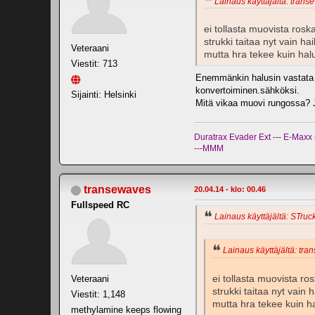
Lainaus käyttäjältä: trans
ei tollasta muovista ros
strukki taitaa nyt vain 
Veteraani
mutta hra tekee kuin hal
Viestit: 713
Enemmänkin halusin vastata 
konvertoiminen.sähköksi.
Sijainti: Helsinki
Mitä vikaa muovi rungossa? Ja
Duratrax Evader Ext --- E-Max
---MMM
transewaves
20.04.14 - klo: 00.46
Fullspeed RC
Lainaus käyttäjältä: STruck
Lainaus käyttäjältä: tra
ei tollasta muovista r
Veteraani
strukki taitaa nyt vai
Viestit: 1,148
mutta hra tekee kuin h
methylamine keeps flowing