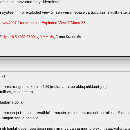
lle jos saavuttaa tietyt kierrokset.
 systeemi. Toi exploded view oli sen verran epäselvä traxxasin sivuilta ettei s
views/4907-Transmission-Exploded-View-T-Maxx-33
//
Hyper8.5 4082 1600kv, MMM, 6s
, Arrma Kraton 6s
iksi.
 e maxx rungon oisko ollu 10$ (mukana tukee akkupidikkeet jne)
lliset, suosittelen)
Muutama dollari.
e maxxin ja t-maxxista=sähkö t maxxin, molemmat maxxit on tallella. Pistän va
 rungon saa jo halvalla..
a eli hankit uuden gearboxin jne, niin myy vanha mun projektiin saat vähä rah