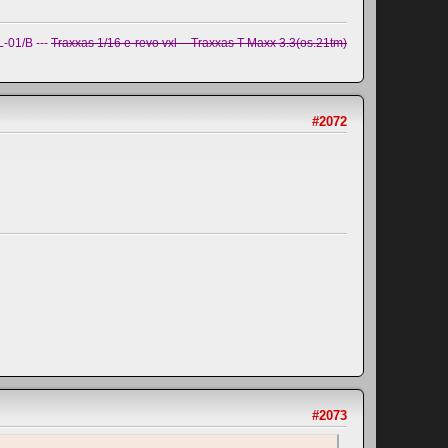
-01/B ---
Traxxas 1/16 e-revo vxl -- Traxxas T-Maxx 3.3(os.21tm)
#2072
#2073