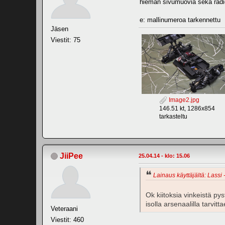
hieman sivumuovia sekä radi
e: mallinumeroa tarkennettu
Jäsen
Viestit: 75
Image2.jpg
146.51 kt, 1286x854
tarkasteltu
JiiPee
25.04.14 - klo: 15.06
Lainaus käyttäjältä: Lassi 
Ok kiitoksia vinkeistä p
isolla arsenaalilla tarvit
Veteraani
Viestit: 460