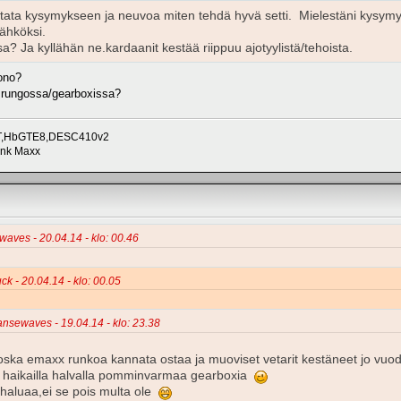
ata kysymykseen ja neuvoa miten tehdä hyvä setti. Mielestäni kysymyk
ähköksi.
? Ja kyllähän ne.kardaanit kestää riippuu ajotyylistä/tehoista.
ono?
x rungossa/gearboxissa?
roT,HbGTE8,DESC410v2
unk Maxx
ewaves - 20.04.14 - klo: 00.46
ck - 20.04.14 - klo: 00.05
ransewaves - 19.04.14 - klo: 23.38
 roska emaxx runkoa kannata ostaa ja muoviset vetarit kestäneet jo vuo
ain haikailla halvalla pomminvarmaa gearboxia
 haluaa,ei se pois multa ole