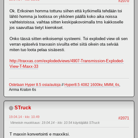
#2070
Ok. Erikoinen homma tottunu siihen että kytkimellä tehdään toi
lähtö homma ja lootissa on ykkönen päällä koko aika noissa
vaihteistoissa. vaihtaa sitten keskipakovoimalla tms kakkoselle
jos saavuttaa tietyt kierrokset.
Onko tässä sitten erikoisempi systeemi. Toi exploded view oli sen
verran epäselvä traxxasin sivuilta ettei siitä oikein ota selvää
miten tuo loota pelaa sisäsesti.
http://traxxas.com/explodedviews/4907-Transmission-Exploded-
View-T-Maxx-33
Ostetaan Hyper 8.5 osia/autoja
//
Hyper8.5 4082 1600kv, MMM, 6s
,
Arrma Kraton 6s
STruck
19.04.14 - klo: 10.49
#2071
Viimeisin muokkaus
: 19.04.14 - klo: 10.54 käyttäjältä STruck
T maxxin konvertointi e maxxiksi.