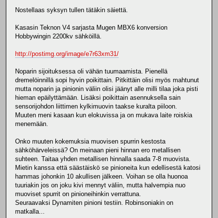
Nostellaas syksyn tullen tätäkin säiettä.
Kasasin Teknon V4 sarjasta Mugen MBX6 konversion
Hobbywingin 2200kv sähköillä.
http://postimg.org/image/e7r63xm31/
Noparin sijoituksessa oli vähän tuumaamista. Pienellä
dremelöinnillä sopi hyvin poikittain. Pitkittäin olisi myös mahtunut
mutta noparin ja pinionin väliin olisi jäänyt alle milli tilaa joka pisti
hieman epäilyttämään. Lisäksi poikittain asennuksella sain
sensorijohdon liittimen kylkimuovin taakse kuralta piiloon.
Muuten meni kasaan kun elokuvissa ja on mukava laite roiskia
menemään.
Onko muuten kokemuksia muovisen spurrin kestosta
sähköhärveleissä? On meinaan pieni hinnan ero metallisen
suhteen. Taitaa yhden metallisen hinnalla saada 7-8 muovista.
Mietin kanssa että säästäiskö se pinioneita kun edellisestä katosi
hammas johonkin 10 akullisen jälkeen. Voihan se olla huonoa
tuuriakin jos on joku kivi mennyt väliin, mutta halvempia nuo
muoviset spurrit on pinioneihinkin verrattuna.
Seuraavaksi Dynamiten pinioni testiin. Robinsoniakin on
matkalla...