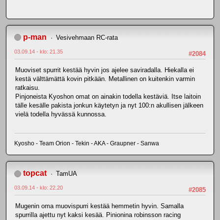
p-man
Vesivehmaan RC-rata
03.09.14 - klo: 21.35
#2084
Muoviset spurrit kestää hyvin jos ajelee saviradalla. Hiekalla ei
kestä välttämättä kovin pitkään. Metallinen on kuitenkin varmin
ratkaisu.
Pinjoneista Kyoshon omat on ainakin todella kestäviä. Itse laitoin
tälle kesälle pakista jonkun käytetyn ja nyt 100:n akullisen jälkeen
vielä todella hyvässä kunnossa.
Kyosho - Team Orion - Tekin - AKA - Graupner - Sanwa
topcat
TamUA
03.09.14 - klo: 22.20
#2085
Mugenin oma muovispurri kestää hemmetin hyvin. Samalla
spurrilla ajettu nyt kaksi kesää. Pinionina robinsson racing