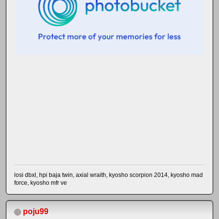
losi dbxl, hpi baja twin, axial wraith, kyosho scorpion 2014, kyosho mad
force, kyosho mfr ve
poju99