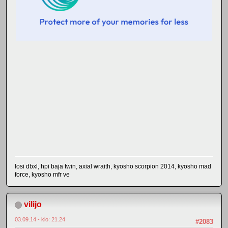
losi dbxl, hpi baja twin, axial wraith, kyosho scorpion 2014, kyosho mad
force, kyosho mfr ve
vilijo
03.09.14 - klo: 21.24
#2083