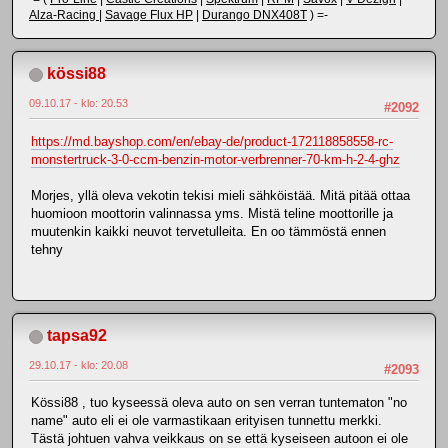
Alza-Racing
|
Savage Flux HP
|
Durango DNX408T
) =-
kössi88
09.10.17 - klo: 20.53
#2092
https://md.bayshop.com/en/ebay-de/product-172118858558-rc-
monstertruck-3-0-ccm-benzin-motor-verbrenner-70-km-h-2-4-ghz
Morjes, yllä oleva vekotin tekisi mieli sähköistää. Mitä pitää ottaa
huomioon moottorin valinnassa yms. Mistä teline moottorille ja
muutenkin kaikki neuvot tervetulleita. En oo tämmöstä ennen
tehny
tapsa92
29.10.17 - klo: 20.08
#2093
Kössi88 , tuo kyseessä oleva auto on sen verran tuntematon "no
name" auto eli ei ole varmastikaan erityisen tunnettu merkki.
Tästä johtuen vahva veikkaus on se että kyseiseen autoon ei ole