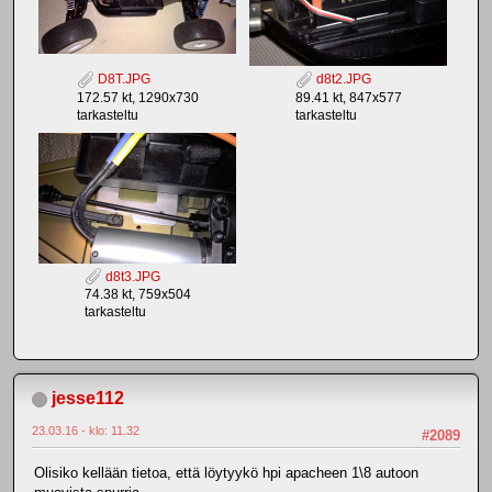
D8T.JPG
d8t2.JPG
172.57 kt, 1290x730
89.41 kt, 847x577
tarkasteltu
tarkasteltu
d8t3.JPG
74.38 kt, 759x504
tarkasteltu
jesse112
23.03.16 - klo: 11.32
#2089
Olisiko kellään tietoa, että löytyykö hpi apacheen 1\8 autoon