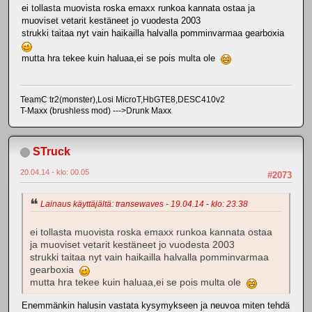
ei tollasta muovista roska emaxx runkoa kannata ostaa ja
muoviset vetarit kestäneet jo vuodesta 2003
strukki taitaa nyt vain haikailla halvalla pomminvarmaa gearboxia
mutta hra tekee kuin haluaa,ei se pois multa ole
TeamC tr2(monster),Losi MicroT,HbGTE8,DESC410v2
T-Maxx (brushless mod) --->Drunk Maxx
STruck
20.04.14 - klo: 00.05
#2073
Lainaus käyttäjältä: transewaves - 19.04.14 - klo: 23.38
ei tollasta muovista roska emaxx runkoa kannata ostaa
ja muoviset vetarit kestäneet jo vuodesta 2003
strukki taitaa nyt vain haikailla halvalla pomminvarmaa
gearboxia
mutta hra tekee kuin haluaa,ei se pois multa ole
Enemmänkin halusin vastata kysymykseen ja neuvoa miten tehdä