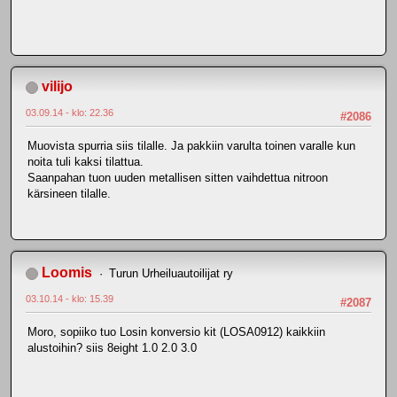
vilijo
03.09.14 - klo: 22.36
#2086
Muovista spurria siis tilalle. Ja pakkiin varulta toinen varalle kun
noita tuli kaksi tilattua.
Saanpahan tuon uuden metallisen sitten vaihdettua nitroon
kärsineen tilalle.
Loomis
Turun Urheiluautoilijat ry
03.10.14 - klo: 15.39
#2087
Moro, sopiiko tuo Losin konversio kit (LOSA0912) kaikkiin
alustoihin? siis 8eight 1.0 2.0 3.0