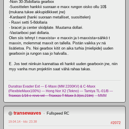
-Noin 30-35dollaria gearbox
-Suosittelen hankkii suoraan e maxx rungon oisko ollu 10$
(mukana tukee akkupidikkeet jne)
-Kardaanit (hanki suoraan metalliset, suosittelen)
- Ruuvi setti 5-8dollaria
- bracet ja center skidplate. Muutama dollari.
-Vastariboxi pari dollaria.
Olen siis tehnyt t maxxista= e maxxin ja t-maxxista=sähkö t
maxxin, molemmat maxxit on tallella. Pistän vaikka yv:nä
lisätietoa. Ps. Noi gearbox kitit on aika turhia (mielipide) uuden
gearboxin ja rungon saa jo halvalla..
E. Jos teet niinkuin kannattaa eli hankit uuden gearboxin jne, niin
myy vanha mun projektiin saat vähä rahaa takas.
Duratrax Evader Ext --- E-Maxx (MM 2200KV) & C-Maxx
(FlexibleMaxx100%) --- Hong Nor X2 (Tekno) --- Tamiya TL-01/B ---
Traxxas 1/16 e-revo vxl -- Traxxas T-Maxx 3.3(os.21tm)
---MMM
transewaves
Fullspeed RC
19.04.14 - klo: 23.38
#2072