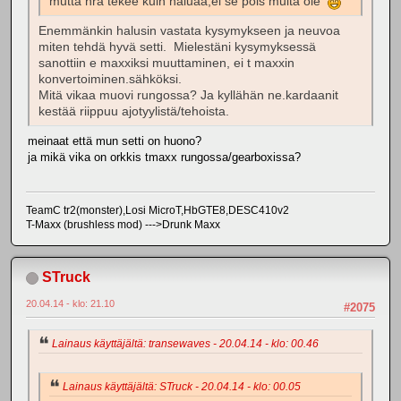
mutta hra tekee kuin haluaa,ei se pois multa ole
Enemmänkin halusin vastata kysymykseen ja neuvoa
miten tehdä hyvä setti. Mielestäni kysymyksessä
sanottiin e maxxiksi muuttaminen, ei t maxxin
konvertoiminen.sähköksi.
Mitä vikaa muovi rungossa? Ja kyllähän ne.kardaanit
kestää riippuu ajotyylistä/tehoista.
meinaat että mun setti on huono?
ja mikä vika on orkkis tmaxx rungossa/gearboxissa?
TeamC tr2(monster),Losi MicroT,HbGTE8,DESC410v2
T-Maxx (brushless mod) --->Drunk Maxx
STruck
20.04.14 - klo: 21.10
#2075
Lainaus käyttäjältä: transewaves - 20.04.14 - klo: 00.46
Lainaus käyttäjältä: STruck - 20.04.14 - klo: 00.05