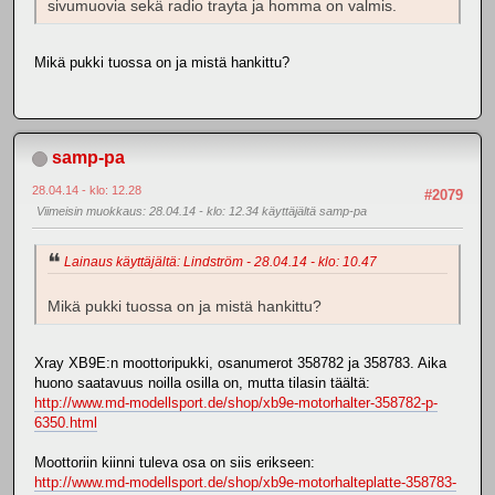
sivumuovia sekä radio trayta ja homma on valmis.
Mikä pukki tuossa on ja mistä hankittu?
samp-pa
28.04.14 - klo: 12.28
#2079
Viimeisin muokkaus
: 28.04.14 - klo: 12.34 käyttäjältä samp-pa
Lainaus käyttäjältä: Lindström - 28.04.14 - klo: 10.47
Mikä pukki tuossa on ja mistä hankittu?
Xray XB9E:n moottoripukki, osanumerot 358782 ja 358783. Aika
huono saatavuus noilla osilla on, mutta tilasin täältä:
http://www.md-modellsport.de/shop/xb9e-motorhalter-358782-p-
6350.html
Moottoriin kiinni tuleva osa on siis erikseen:
http://www.md-modellsport.de/shop/xb9e-motorhalteplatte-358783-