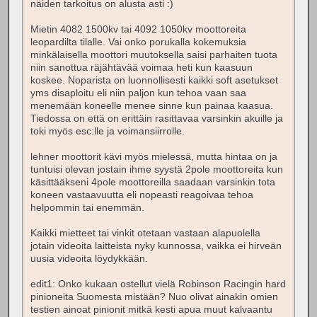
näiden tarkoitus on alusta asti :)
Mietin 4082 1500kv tai 4092 1050kv moottoreita
leopardilta tilalle. Vai onko porukalla kokemuksia
minkälaisella moottori muutoksella saisi parhaiten tuota
niin sanottua räjähtävää voimaa heti kun kaasuun
koskee. Noparista on luonnollisesti kaikki soft asetukset
yms disaploitu eli niin paljon kun tehoa vaan saa
menemään koneelle menee sinne kun painaa kaasua.
Tiedossa on että on erittäin rasittavaa varsinkin akuille ja
toki myös esc:lle ja voimansiirrolle.
lehner moottorit kävi myös mielessä, mutta hintaa on ja
tuntuisi olevan jostain ihme syystä 2pole moottoreita kun
käsittääkseni 4pole moottoreilla saadaan varsinkin tota
koneen vastaavuutta eli nopeasti reagoivaa tehoa
helpommin tai enemmän.
Kaikki mietteet tai vinkit otetaan vastaan alapuolella
jotain videoita laitteista nyky kunnossa, vaikka ei hirveän
uusia videoita löydykkään.
edit1: Onko kukaan ostellut vielä Robinson Racingin hard
pinioneita Suomesta mistään? Nuo olivat ainakin omien
testien ainoat pinionit mitkä kesti apua muut kalvaantu