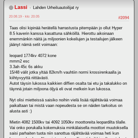
Lassi
Lahden Urheiluautoilijat ry
20.08.19 - klo: 20.05
#2094
Taas olisi kipinää herätellä harrastusta pitempään jo ollut Hyper
8.5 kaverin kanssa kasattuna sähköillä. Hierottu aikoinaan
enemmänkin näitä ja miljoonien kokeilujen ja testailujen jälkeen
jäänyt nämä setit voimaan:
leopard 1774kv 4072 kone
mmm2 esc
3.3ah 45c 6s akku
15/48 välit jotka yltää 82km/h vauhtiin normi krossirenkaalla ja
kiihtyvyyttä riittävästi.
Autot täysin lukossa kaikkien diffien osalta tai etu ja takalukko on
täynnä jotain miljoona öljyä eli ovat melkein kun lukossa.
Nyt olisi mietteissä saisiko noihin vielä lisää räjähtävää voimaa
paikaltaan tai mistä vaan nopeudesta se on näiden tarkoitus on
alusta asti :)
Mietin 4082 1500kv tai 4092 1050kv moottoreita leopardilta tilalle.
Vai onko porukalla kokemuksia minkälaisella moottori muutoksella
saisi parhaiten tuota niin sanottua räjähtävää voimaa heti kun