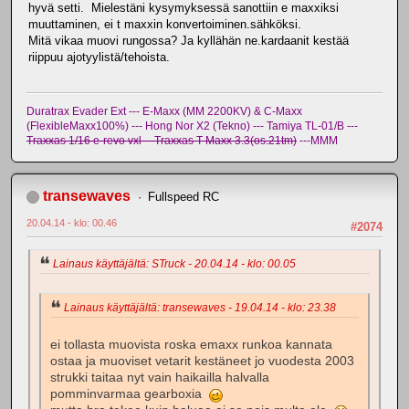
hyvä setti. Mielestäni kysymyksessä sanottiin e maxxiksi
muuttaminen, ei t maxxin konvertoiminen.sähköksi.
Mitä vikaa muovi rungossa? Ja kyllähän ne.kardaanit kestää
riippuu ajotyylistä/tehoista.
Duratrax Evader Ext --- E-Maxx (MM 2200KV) & C-Maxx
(FlexibleMaxx100%) --- Hong Nor X2 (Tekno) --- Tamiya TL-01/B ---
Traxxas 1/16 e-revo vxl -- Traxxas T-Maxx 3.3(os.21tm)
---MMM
transewaves
Fullspeed RC
20.04.14 - klo: 00.46
#2074
Lainaus käyttäjältä: STruck - 20.04.14 - klo: 00.05
Lainaus käyttäjältä: transewaves - 19.04.14 - klo: 23.38
ei tollasta muovista roska emaxx runkoa kannata
ostaa ja muoviset vetarit kestäneet jo vuodesta 2003
strukki taitaa nyt vain haikailla halvalla
pomminvarmaa gearboxia