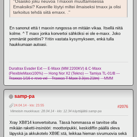
''Osaisko joku neuvoa Tmaxxin muuttamisessa
Emaksiksi? Kaverille löytyi miltei ilmaiseksi tmaxx ja olisi
tarkoitus tehdä siitä emaxx. .''
En sanonut että t maxxin rungossa on mitään vikaa. Itsellä niitä
kolme. ^ T maxx jonka konvertoi sähköksi ei ole e-maxx. Joko
ymmärrät pointtini? Yritin vastata kysymykseen, enkä tulla
haukkumaan autoasi.
Duratrax Evader Ext --- E-Maxx (MM 2200KV) & C-Maxx
(FlexibleMaxx100%) --- Hong Nor X2 (Tekno) --- Tamiya TL-01/B ---
Traxxas 1/16 e-revo vxl -- Traxxas T-Maxx 3.3(os.21tm)
---MMM
samp-pa
24.04.14 - klo: 23.55
#2076
Viimeisin muokkaus
: 28.04.14 - klo: 12.34 käyttäjältä samp-pa
Xray XB8'14 konvertoituna. Tässä hommassa ei tarvitse olla
mikään raketti-insinööri: moottoripukki, keskidiffin päällä oleva
läpyskä ja akkukotelo XB9E:stä, leikkaa hieman sivumuovia sekä