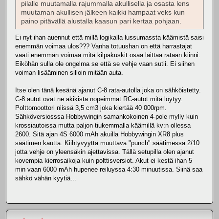
pilalle muutamalla rajummalla akullisella ja osasta lens
muutaman akullisen jälkeen kaikki hampaat veks kun
paino pitävällä alustalla kaasun pari kertaa pohjaan.
Ei nyt ihan auennut että millä logikalla lussumassta käämistä saisi
enemmän voimaa ulos??? Vanha totuushan on että harrastajat
vaati enemmän voimaa mitä kilpakuskit osaa laittaa rataan kiinni.
Eiköhän sulla ole ongelma se että se vehje vaan sutii. Ei siihen
voiman lisääminen silloin mitään auta.
Itse olen tänä kesänä ajanut C-8 rata-autolla joka on sähköistetty.
C-8 autot ovat ne akikista nopeimmat RC-autot mitä löytyy.
Polttomoottori niissä 3,5 cm3 joka kiertää 40 000rpm.
Sähköversiosssa Hobbywingin samankokoinen 4-pole mylly kuin
krossiautoissa mutta paljon tiukemmalla käämillä kv:n ollessa
2600. Sitä ajan 4S 6000 mAh akuilla Hobbywingin XR8 plus
säätimen kautta. Kiihtyvyyttä muuttava "punch" säätimessä 2/10
jotta vehje on yleensäkin ajettavissa. Tällä setupilla olen ajanut
kovempia kierrosaikoja kuin polttisversiot. Akut ei kestä ihan 5
min vaan 6000 mAh hupenee reiluyssa 4:30 minuutissa. Siinä saa
sähkö vähän kyytiä...