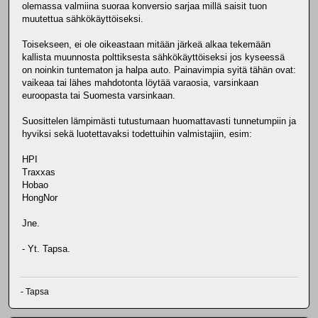
olemassa valmiina suoraa konversio sarjaa millä saisit tuon
muutettua sähkökäyttöiseksi.
Toisekseen, ei ole oikeastaan mitään järkeä alkaa tekemään
kallista muunnosta polttiksesta sähkökäyttöiseksi jos kyseessä
on noinkin tuntematon ja halpa auto. Painavimpia syitä tähän ovat:
vaikeaa tai lähes mahdotonta löytää varaosia, varsinkaan
euroopasta tai Suomesta varsinkaan.
Suosittelen lämpimästi tutustumaan huomattavasti tunnetumpiin ja
hyviksi sekä luotettavaksi todettuihin valmistajiin, esim:
HPI
Traxxas
Hobao
HongNor
Jne.
- Yt. Tapsa.
- Tapsa