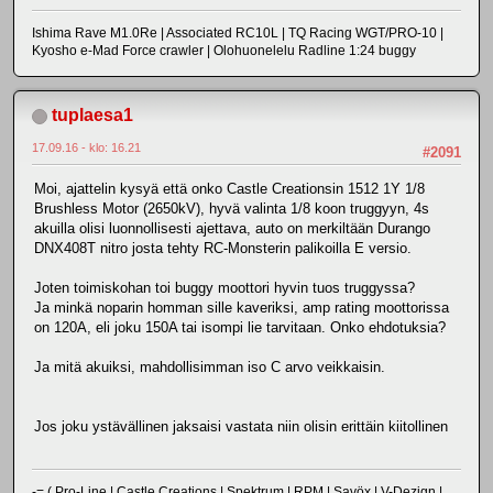
Ishima Rave M1.0Re | Associated RC10L | TQ Racing WGT/PRO-10 |
Kyosho e-Mad Force crawler | Olohuonelelu Radline 1:24 buggy
tuplaesa1
17.09.16 - klo: 16.21
#2091
Moi, ajattelin kysyä että onko Castle Creationsin 1512 1Y 1/8
Brushless Motor (2650kV), hyvä valinta 1/8 koon truggyyn, 4s
akuilla olisi luonnollisesti ajettava, auto on merkiltään Durango
DNX408T nitro josta tehty RC-Monsterin palikoilla E versio.
Joten toimiskohan toi buggy moottori hyvin tuos truggyssa?
Ja minkä noparin homman sille kaveriksi, amp rating moottorissa
on 120A, eli joku 150A tai isompi lie tarvitaan. Onko ehdotuksia?
Ja mitä akuiksi, mahdollisimman iso C arvo veikkaisin.
Jos joku ystävällinen jaksaisi vastata niin olisin erittäin kiitollinen
-= (
Pro-Line
|
Castle Creations
|
Spektrum
|
RPM
|
Savöx
|
V-Dezign
|