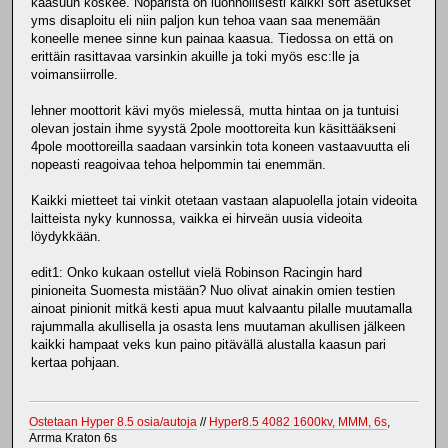
kaasuun koskee. Noparista on luonnollisesti kaikki soft asetukset
yms disaploitu eli niin paljon kun tehoa vaan saa menemään
koneelle menee sinne kun painaa kaasua. Tiedossa on että on
erittäin rasittavaa varsinkin akuille ja toki myös esc:lle ja
voimansiirrolle.
lehner moottorit kävi myös mielessä, mutta hintaa on ja tuntuisi
olevan jostain ihme syystä 2pole moottoreita kun käsittääkseni
4pole moottoreilla saadaan varsinkin tota koneen vastaavuutta eli
nopeasti reagoivaa tehoa helpommin tai enemmän.
Kaikki mietteet tai vinkit otetaan vastaan alapuolella jotain videoita
laitteista nyky kunnossa, vaikka ei hirveän uusia videoita
löydykkään.
edit1: Onko kukaan ostellut vielä Robinson Racingin hard
pinioneita Suomesta mistään? Nuo olivat ainakin omien testien
ainoat pinionit mitkä kesti apua muut kalvaantu pilalle muutamalla
rajummalla akullisella ja osasta lens muutaman akullisen jälkeen
kaikki hampaat veks kun paino pitävällä alustalla kaasun pari
kertaa pohjaan.
Ostetaan Hyper 8.5 osia/autoja
//
Hyper8.5 4082 1600kv, MMM, 6s
,
Arrma Kraton 6s