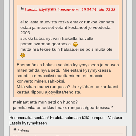
Lainaus käyttäjältä: transewaves - 19.04.14 - klo: 23.38
ei tollasta muovista roska emaxx runkoa kannata
ostaa ja muoviset vetarit kestäneet jo vuodesta
2003
strukki taitaa nyt vain haikailla halvalla
pomminvarmaa gearboxia
mutta hra tekee kuin haluaa,ei se pois multa ole
Enemmänkin halusin vastata kysymykseen ja neuvoa
miten tehdä hyvä setti. Mielestäni kysymyksessä
sanottiin e maxxiksi muuttaminen, ei t maxxin
konvertoiminen.sähköksi.
Mitä vikaa muovi rungossa? Ja kyllähän ne.kardaanit
kestää riippuu ajotyylistä/tehoista.
meinaat että mun setti on huono?
ja mikä vika on orkkis tmaxx rungossa/gearboxissa?
Herranenaika sentään! Ei aleta sotimaan tällä pumpum. Vastasin
Lassin kysymykseen
Lainaa