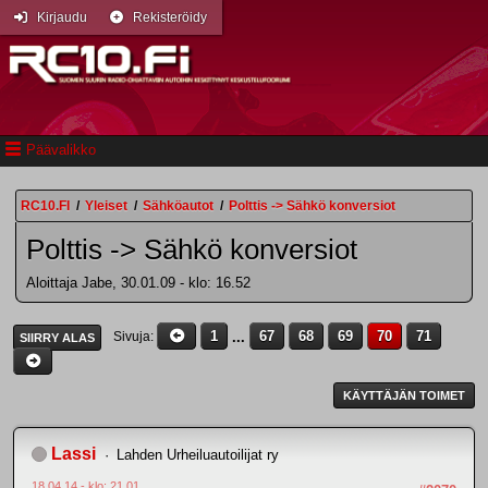
Kirjaudu
Rekisteröidy
Päävalikko
RC10.FI
/
Yleiset
/
Sähköautot
/
Polttis -> Sähkö konversiot
Polttis -> Sähkö konversiot
Aloittaja Jabe, 30.01.09 - klo: 16.52
1
...
67
68
69
70
71
Sivuja
SIIRRY ALAS
KÄYTTÄJÄN TOIMET
Lassi
Lahden Urheiluautoilijat ry
18.04.14 - klo: 21.01