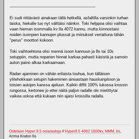
---------------------------------------------------------------------
Ei sudi riittävästi ainakaan tällä hetkellä, asfaltilla varsinkin turhan
laiska, hiekalle tuo nyt välttäisi näinkin. Toki helppoa olisi vaihtaa
vaan hieman isommalla kv:lla 4072 kannu, mutta kiinnostaisi
noiden isompien kannujen plussat ja miinukset verrattuna tähän
"perus" moottori kokoon.
Toki vaihtoehtona olisi mennä isoon kannuun ja 8s tai 10s
setuppiin, mutta noparien hinnat karkaa pahasti käsistä ja samoin
auton paino alkaa karkaamaan.
Radan ajaminen on vähän erilaista touhua, kun tälläisen
ylitehokkaan setupin hakeminen ainoastaan hauskanpitoon ja
toisien autojen kanssa ajeluun. Kaikki diffit 100% lukossa krossin
rungossa, kertonee jo ettei näitä paljon radalle ole mietittytai
vaikea uskoa että kukaan niin ajaisi krossilla radalla.
Ostetaan Hyper 8.5 osia/autoja
//
Hyper8.5 4082 1600kv, MMM, 6s
,
Arrma Kraton 6s