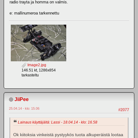
radio trayta ja homma on valmis.
e: mallinumeroa tarkennettu
Image2.jpg
146.51 kt, 1286x854
tarkasteltu
JiiPee
25.04.14 - klo: 15.06
#2077
Lainaus käyttäjältä: Lassi - 18.04.14 - klo: 16.58
Ok kiitoksia vinkeistä pystyykös tuota alkuperäistä lootaa