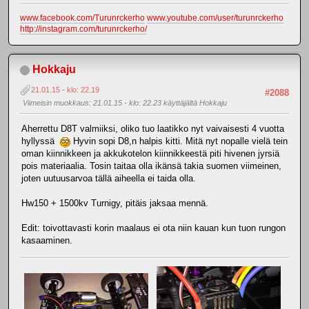
www.facebook.com/Turunrckerho
www.youtube.com/user/turunrckerho
http://instagram.com/turunrckerho/
Hokkaju
21.01.15 - klo: 22.19
#2088
Viimeisin muokkaus
: 21.01.15 - klo: 22.23 käyttäjältä Hokkaju
Aherrettu D8T valmiiksi, oliko tuo laatikko nyt vaivaisesti 4 vuotta
hyllyssä
Hyvin sopi D8,n halpis kitti. Mitä nyt nopalle vielä tein
oman kiinnikkeen ja akkukotelon kiinnikkeestä piti hivenen jyrsiä
pois materiaalia. Tosin taitaa olla ikänsä takia suomen viimeinen,
joten uutuusarvoa tällä aiheella ei taida olla.
Hw150 + 1500kv Turnigy, pitäis jaksaa mennä.
Edit: toivottavasti korin maalaus ei ota niin kauan kun tuon rungon
kasaaminen.