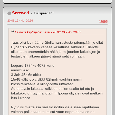
Screwed
Fullspeed RC
20.08.19 - klo: 20.16
#2095
Lainaus käyttäjältä: Lassi - 20.08.19 - klo: 20.05
Taas olisi kipinää herätellä harrastusta pitempään jo ollut
Hyper 8.5 kaverin kanssa kasattuna sähköillä. Hierottu
aikoinaan enemmänkin näitä ja miljoonien kokeilujen ja
testailujen jälkeen jäänyt nämä setit voimaan:
leopard 1774kv 4072 kone
mmm2 esc
3.3ah 45c 6s akku
15/48 välit jotka yltää 82km/h vauhtiin normi
krossirenkaalla ja kiihtyvyyttä riittävästi.
Autot täysin lukossa kaikkien diffien osalta tai etu ja
takalukko on täynnä jotain miljoona öljyä eli ovat melkein
kun lukossa.
Nyt olisi mietteissä saisiko noihin vielä lisää räjähtävää
voimaa paikaltaan tai mistä vaan nopeudesta se on