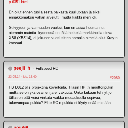
p-6351.html
En ollut ennen tuollaisesta paikasta kuullutkaan ja siksi
ennakkomaksu vähän arvelutti, mutta kaikki meni ok.
Selvyyden ja varmuuden vuoksi, kun en asiaa huomannut
aiemmin mainita: kyseessä on tällä hetkellä markkinoilla oleva
XB8 (XB8'14), ei jokunen vuosi sitten samalla nimellä ollut Xray:n
krossari.
peejii_h
Fullspeed RC
23.05.14 - klo: 13.40
#2080
HB D812 olis projektina kovertoida. Tilasin HPI:n moottoripukin
mutta se on yksiosainen ja ei vakuuta. Onko kukaan tehnyt jo
tällaisen että voisi vinkata vaikka modauksella sopivaa,
tukevampaa pukkia? Elite-RC:n pukkia ei löydy enää mistään.
poju99