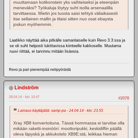
muuttamaan kotikonstein yks vaihteiseksi ja eteenpäin
meneväksi? Työkaluja löytyy suht isolla arsenaalilla
tarvittaessa. Mietin jos tuosta saisi tehtyä väliaikasesti
itse sellainen mallin ja tilaisi sitten nuo osat ebaysta
joskun myöhemmin.
Laatikko näyttää aika pitkälle samanlaiselle kuin Revo 3.3:ssa ja
se oli suht helposti lukittavissa kiinteelle kakkoselle. Muutama
ruuvi riittää, ei tarvinnu mitään lisäosia.
Revo ja pari pienempää nelipyörästä
Lindström
28.04.14 - klo: 10.47
#2078
Lainaus käyttäjältä: samp-pa - 24.04.14 - klo: 23.55
Xray XB8 konvertoituna. Tässä hommassa ei tarvitse olla
mikään raketti-insinööri: moottoripukki, keskidiffin päällä
oleva läpyskä ja akkukotelo XB9E:stä, leikkaa hieman