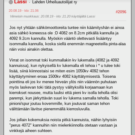
Lassi
Lahden Urheiluautoilijat ry
20.08.19 - klo: 21.06
#2096
Viimeisin muokkaus
: 20.08.19 - klo: 21.20 käyttäjältä Lassi
Jos nyt yhtään sähkömoottoreita tuntee niin käämityshän ei ainoa
asia sähkö koneessa ole :D 4082 on 8.2cm pitkällä kannulla ja
4092 9.2cm kannulla. Myöskin vääntö olettevasti lisääntyy
isommalla kannulla, koska siellä enemmän magneeteilla pinta-alaa
näin voisi ainakin olettaa.
Virrat on isommat toki kummallakin kv lukemalla (4082 ja 4092
kannuissa), kun nykyisellä kv lukemalla eli tehoa i * u tulee toki
lisää, siinä kiinnostaisi se miten esim 1050kv 4092 tehon
käyttäytyminen eroaa 1500kv 4082 käyttätymisestä. Toisena
pointtina eli jos kv menee hirveän ylös niin väännön puhutaan
myös laskevan toki tätä pystyy välityksillä korjaamaan kun
kierrokset nousee, mutta luulisi että pieni kv isolla teholla olisi
parempi, kun järkyttävän suuri kv lukema samalla teholla. Toki
pinioni/spur joutuu kovemmille, kun joutuvat saman tehon
välittämään lävitse pienemmällä kierrosluvulla.
Jos jollain kokemuksia noista pitkä kannuista, näihin lyhyisiin
"perus 4072" kannuihin niin mielenkiinnolla otetaan vastaan ja
vinkkejä aiheen suhteen.