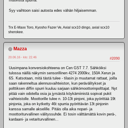
muovista spurria.
Syy vaihtoon saisi autosta edes vähän hiljaisemman.
Trx E-Maxx Toro, Kyosho Fazer Ve, Axial scx10 dingo, axial scx10
sherokee.
Mazza
20.06.16 - klo: 22.46
#2090
Uusimpana konversiokohteena on Cen GST 7.7. Sähköiksi
tulossa näillä näkymin sensorillinen 4274 2000kv, 150A Xerun ja
6S. Katsotaan, mitä tästä tulee - tilasin jo muutamat rattaat, joilla
saan rakenneltua alennusvaihteiston, kun perävälitykset ja
polttiksen diffin spurri kuuluu sarjaan sähkömoottorinpolttajat. Nyt
pitää vain odotella osia ja jyrsästä köykämiinistä sopivat pukit
vaihteistolle. Moottorille tulee n. 10-13t pinjoni, joka pyörittää 19t
pinjonia, joka on kytketty 46t spurria pyörittävän 13t pinjonin
kanssa samalle akselille. Pitäis olla aika nopari- ja
moottoriturvallinen välityssuhde. Ei tosin välttämättä kovin perä-,
kardaani- ja vetariturvallinen...