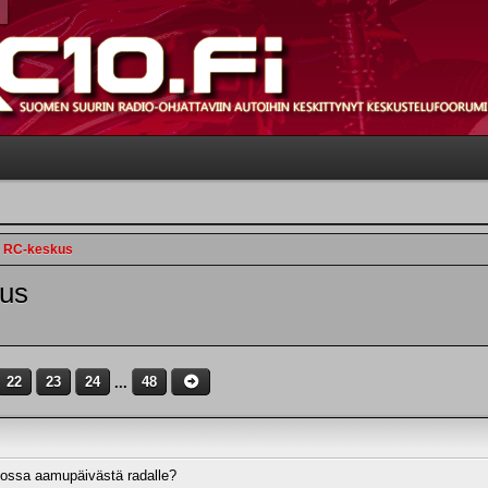
n RC-keskus
us
22
23
24
...
48
ssa aamupäivästä radalle?