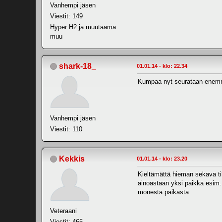
Vanhempi jäsen
Viestit: 149
Hyper H2 ja muutaama
muu
shark-18_
01.01.14 - klo: 22.34
Kumpaa nyt seurataan enemmä
Vanhempi jäsen
Viestit: 110
Kekkis
01.01.14 - klo: 23.20
Kieltämättä hieman sekava til
ainoastaan yksi paikka esim. l
monesta paikasta.
Veteraani
Viestit: 465