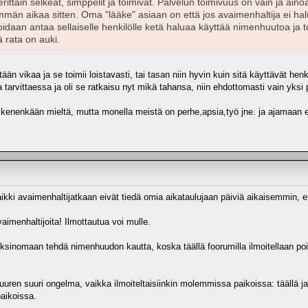
ittäin selkeät, simppelit ja toimivat. Palvelun toimivuus on vain ja ain
demmän aikaa sitten. Oma "lääke" asiaan on että jos avaimenhaltija ei h
voidaan antaa sellaiselle henkilölle ketä haluaa käyttää nimenhuutoa ja
ä rata on auki.
än vikaa ja se toimii loistavasti, tai tasan niin hyvin kuin sitä käyttävät he
 tarvittaessa ja oli se ratkaisu nyt mikä tahansa, niin ehdottomasti vain yksi
a kenenkään mieltä, mutta monella meistä on perhe,apsia,työ jne. ja ajamaan e
ki avaimenhaltijatkaan eivät tiedä omia aikataulujaan päiviä aikaisemmin, että 
vaimenhaltijoita! Ilmottautua voi mulle.
ksinomaan tehdä nimenhuudon kautta, koska täällä foorumilla ilmoitellaan poik
 suuren suuri ongelma, vaikka ilmoiteltaisiinkin molemmissa paikoissa: tääll
aikoissa.