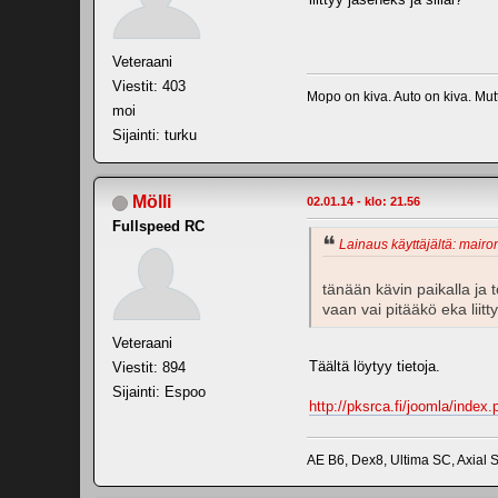
Veteraani
Viestit: 403
Mopo on kiva. Auto on kiva. Mutt
moi
Sijainti: turku
Mölli
02.01.14 - klo: 21.56
Fullspeed RC
Lainaus käyttäjältä: mairon
tänään kävin paikalla ja 
vaan vai pitääkö eka liitty
Veteraani
Täältä löytyy tietoja.
Viestit: 894
Sijainti: Espoo
http://pksrca.fi/joomla/ind
AE B6, Dex8, Ultima SC, Axial