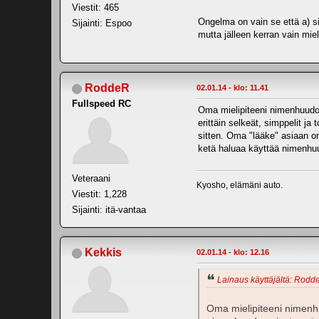
Viestit: 465
Ongelma on vain se että a) sit
Sijainti: Espoo
mutta jälleen kerran vain miel
RoddeR
02.01.14 - klo: 11.41
Fullspeed RC
Oma mielipiteeni nimenhuudon
erittäin selkeät, simppelit j
sitten. Oma "lääke" asiaan on
ketä haluaa käyttää nimenhuu
Veteraani
Kyosho, elämäni auto.
Viestit: 1,228
Sijainti: itä-vantaa
Kekkis
02.01.14 - klo: 12.16
Lainaus käyttäjältä: Rodde
Oma mielipiteeni nimenhu