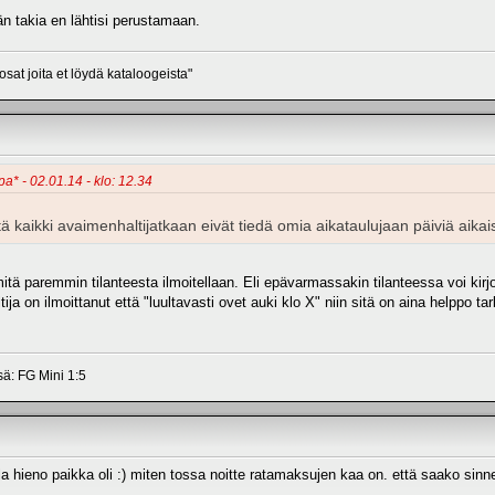
än takia en lähtisi perustamaan.
osat joita et löydä kataloogeista"
pa* - 02.01.14 - klo: 12.34
kaikki avaimenhaltijatkaan eivät tiedä omia aikataulujaan päiviä aikaisem
 paremmin tilanteesta ilmoitellaan. Eli epävarmassakin tilanteessa voi kirjoit
a on ilmoittanut että "luultavasti ovet auki klo X" niin sitä on aina helppo ta
sä: FG Mini 1:5
lla hieno paikka oli :) miten tossa noitte ratamaksujen kaa on. että saako sin