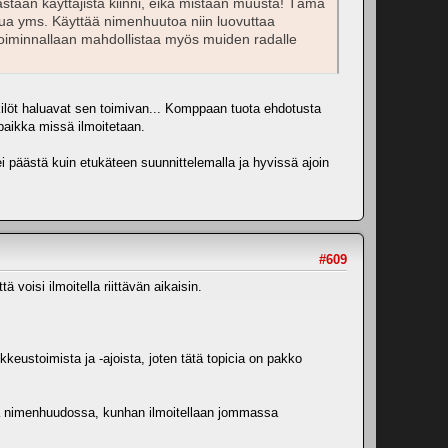
oastaan käyttäjistä kiinni, eikä mistään muusta! Tämä
alua yms. Käyttää nimenhuutoa niin luovuttaa
 toiminnallaan mahdollistaa myös muiden radalle
nkilöt haluavat sen toimivan... Komppaan tuota ehdotusta
 paikka missä ilmoitetaan.
i päästä kuin etukäteen suunnittelemalla ja hyvissä ajoin
#609
voisi ilmoitella riittävän aikaisin.
keustoimista ja -ajoista, joten tätä topicia on pakko
ä ja nimenhuudossa, kunhan ilmoitellaan jommassa