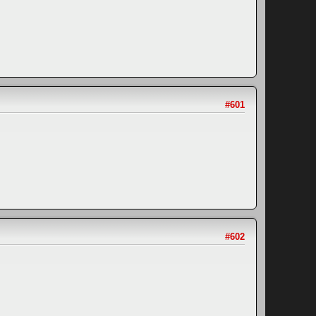
#601
#602