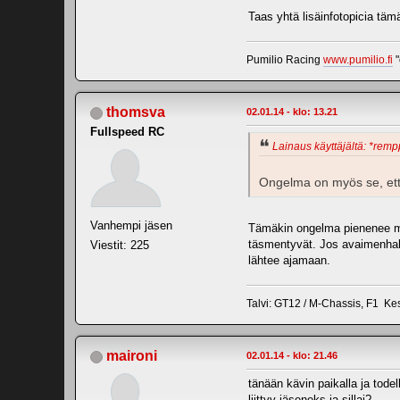
Taas yhtä lisäinfotopicia täm
Pumilio Racing
www.pumilio.fi
"
thomsva
02.01.14 - klo: 13.21
Fullspeed RC
Lainaus käyttäjältä: *remp
Ongelma on myös se, että 
Vanhempi jäsen
Tämäkin ongelma pienenee mitä
täsmentyvät. Jos avaimenhaltij
Viestit: 225
lähtee ajamaan.
Talvi: GT12 / M-Chassis, F1 Ke
maironi
02.01.14 - klo: 21.46
tänään kävin paikalla ja tode
liittyy jäseneks ja sillai?