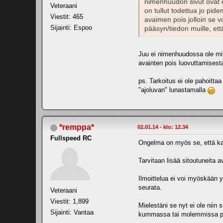
nimenhuudon sivut ovat er
Veteraani
on tullut todettua jo pi
Viestit: 465
avaimen pois jolloin se 
Sijainti: Espoo
pääsyn/tiedon muille, ett
Juu ei nimenhuudossa ole mitä
avainten pois luovuttamisesta
ps. Tarkoitus ei ole pahoitta
"ajoluvan" lunastamalla
*remppa*
02.01.14 - klo: 12.34
Fullspeed RC
Ongelma on myös se, että kaik
Tarvitaan lisää sitoutuneita a
Ilmoittelua ei voi myöskään y
seurata.
Veteraani
Viestit: 1,899
Mielestäni se nyt ei ole niin
Sijainti: Vantaa
kummassa tai molemmissa p