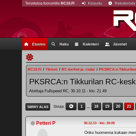
Tervetuloa foorumille
RC10.FI
Kirjaudu
Rekisteröidy
Etusivu
Haku
Kalenteri
Jäsenet
RC10.FI
/
Yleiset
/
RC-kerhot ja -radat
/
PKSRCA:n Tikkurila
PKSRCA:n Tikkurilan RC-kesk
Aloittaja Fullspeed RC, 30.10.11 - klo: 21.49
1
...
18
19
20
21
Sivuja
SIIRRY ALAS
Petteri P
30.12.13 - klo: 20.05
Onko huomenna kukaan meno