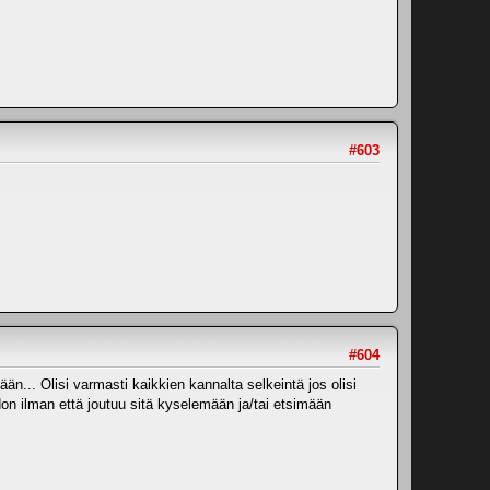
#603
#604
n... Olisi varmasti kaikkien kannalta selkeintä jos olisi
iedon ilman että joutuu sitä kyselemään ja/tai etsimään