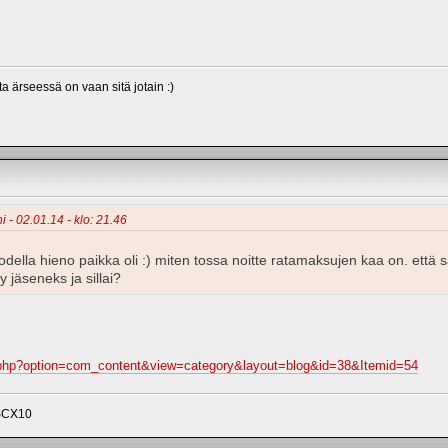
a ärseessä on vaan sitä jotain :)
i - 02.01.14 - klo: 21.46
todella hieno paikka oli :) miten tossa noitte ratamaksujen kaa on. että
y jäseneks ja sillai?
ex.php?option=com_content&view=category&layout=blog&id=38&Itemid=54
 SCX10