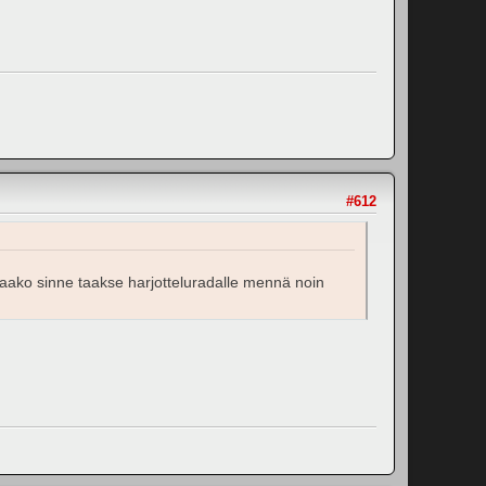
#612
 saako sinne taakse harjotteluradalle mennä noin