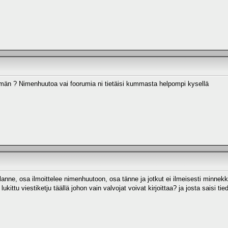
n ? Nimenhuutoa vai foorumia ni tietäisi kummasta helpompi kysellä
anne, osa ilmoittelee nimenhuutoon, osa tänne ja jotkut ei ilmeisesti minnekkää
ukittu viestiketju täällä johon vain valvojat voivat kirjoittaa? ja josta saisi t