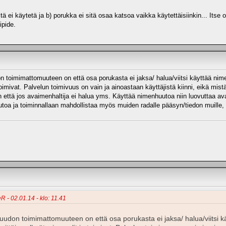
ä ei käytetä ja b) porukka ei sitä osaa katsoa vaikka käytettäisiinkin... Itse ol
ipide.
 toimimattomuuteen on että osa porukasta ei jaksa/ halua/viitsi käyttää ni
a toimivat. Palvelun toimivuus on vain ja ainoastaan käyttäjistä kiinni, eikä m
 että jos avaimenhaltija ei halua yms. Käyttää nimenhuutoa niin luovuttaa avai
toa ja toiminnallaan mahdollistaa myös muiden radalle pääsyn/tiedon muille, e
R - 02.01.14 - klo: 11.41
udon toimimattomuuteen on että osa porukasta ei jaksa/ halua/viitsi 