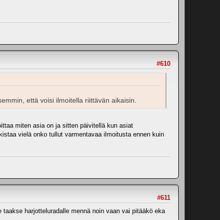
#610
min, että voisi ilmoitella riittävän aikaisin.
taa miten asia on ja sitten päivitellä kun asiat
rkistaa vielä onko tullut varmentavaa ilmoitusta ennen kuin
#611
ne taakse harjotteluradalle mennä noin vaan vai pitääkö eka