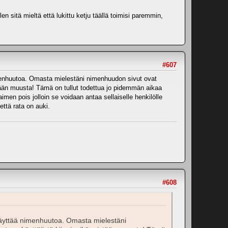
en sitä mieltä että lukittu ketju täällä toimisi paremmin,
#607
menhuutoa. Omasta mielestäni nimenhuudon sivut ovat
istään muusta! Tämä on tullut todettua jo pidemmän aikaa
men pois jolloin se voidaan antaa sellaiselle henkilölle
ttä rata on auki.
#608
käyttää nimenhuutoa. Omasta mielestäni