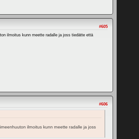
#605
ton ilmoitus kunn meette radalle ja joss tiedätte että
#606
t nimeenhuuton ilmoitus kunn meette radalle ja joss