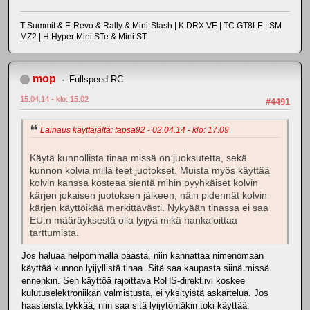
T Summit & E-Revo & Rally & Mini-Slash | K DRX VE | TC GT8LE | SM
MZ2 | H Hyper Mini STe & Mini ST
mop
Fullspeed RC
15.04.14 - klo: 15.02
#4491
Lainaus käyttäjältä: tapsa92 - 02.04.14 - klo: 17.09
Käytä kunnollista tinaa missä on juoksutetta, sekä
kunnon kolvia millä teet juotokset. Muista myös käyttää
kolvin kanssa kosteaa sientä mihin pyyhkäiset kolvin
kärjen jokaisen juotoksen jälkeen, näin pidennät kolvin
kärjen käyttöikää merkittävästi. Nykyään tinassa ei saa
EU:n määräyksestä olla lyijyä mikä hankaloittaa
tarttumista.
Jos haluaa helpommalla päästä, niin kannattaa nimenomaan
käyttää kunnon lyijyllistä tinaa. Sitä saa kaupasta siinä missä
ennenkin. Sen käyttöä rajoittava RoHS-direktiivi koskee
kulutuselektroniikan valmistusta, ei yksityistä askartelua. Jos
haasteista tykkää, niin saa sitä lyijytöntäkin toki käyttää.