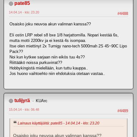
pate85
14.04.14 - klo: 23.20
#4488
Osaisko joku neuvoa akun valinnan kanssa??
Eli ostin LRP rebel s8 bxe 1/8 harjattomilla. Nopari kestää 6s,
mutta motti 2200kv ja ei kestä 4s isompaa.
Itse olen miettinyt 2x Turnigy nano-tech 5000mah 2S 45~90C Lipo
Pack??
Noi kun kytkee sarjaan niin eikös tuu 4s??
Riittääkö noissa purkuvirrat??
Hobbykingistä mielellään, kun tuttu kauppa..
Jos huono vaihtoehto niin ehdotuksia otetaan vastaa..
tulijyrä
KUArc
15.04.14 - klo: 06.48
#4489
Lainaus käyttäjältä: pate85 - 14.04.14 - klo: 23.20
Osaisko joku neuvoa akun valinnan kanssa??