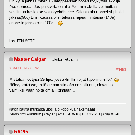
On kyllä jännää miten 160amppeerinen nopari kyykyttää akkuja
4wd corrissa. Jos purkivirta on alle 70c, niin akulla voi heittää
vesilintua koska se vain kyykähtelee. Orionin akut onneksi pitäisi
jaksaa(90c).Ensi kuussa olisi tulossa rapean hintaisia (140e)
orioneita joissa olisi 100c
Losi TEN-SCTE
Master Calgar
Ulvilan RC-rata
06.04.14 - klo: 01.32
#4481
Mistähän löytyisi 3S lipo, jossa 4millin reijät tappiliittimille?
Näkyy kaikissa, mitä omaan silmään on sattunut, olevan jo
valmiiksi vaan noita omia liittimiään...
Katon kautta mutkasta ulos ja oikopolkua hakemaan!
[Slash 4x4 Platinum][Xray T4][Axial SCX-10][TLR 22SCT][Xray XB9E]
R/C95