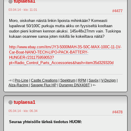
tuplaesa1
03.04.14 - klo: 11.01
#4477
Moro, oiskohan näistä linkin lipoista mihinkään? Komeasti
lupailevat 50/100C purkuja mutta akku on fyysiseltä kooltaan
oudon pieni kolmen kennon akuksi. 145x48x27mm vain. Tuskinpa
kukaan osannee sanoa joten riskillä lie kokeiltava näitä?
http://www.ebay.com/itm/JY3-5000MAH-3S-50C-MAX-100C-11-1V-
Car-Boat-NANO-TECH-LIPO-PACK-BATTERY-
HUNGER-/231175959053?
pt=Radio_Control_Parts_Accessories&hash=item35d329320d
-= (
Pro-Line
|
Castle Creations
|
Spektrum
|
RPM
|
Savöx
|
V-Dezign
|
Alza-Racing
|
Savage Flux HP
|
Durango DNX408T
) =-
tuplaesa1
05.04.14 - klo: 06.34
#4478
Seuraa yhteisölle tärkeä tiedotus HUOM: