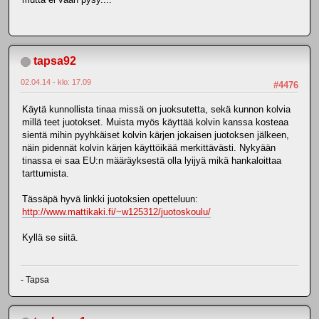
tapsa92
02.04.14 - klo: 17.09
#4476
Käytä kunnollista tinaa missä on juoksutetta, sekä kunnon kolvia
millä teet juotokset. Muista myös käyttää kolvin kanssa kosteaa
sientä mihin pyyhkäiset kolvin kärjen jokaisen juotoksen jälkeen,
näin pidennät kolvin kärjen käyttöikää merkittävästi. Nykyään
tinassa ei saa EU:n määräyksestä olla lyijyä mikä hankaloittaa
tarttumista.
Tässäpä hyvä linkki juotoksien opetteluun:
http://www.mattikaki.fi/~w125312/juotoskoulu/
Kyllä se siitä.
- Tapsa