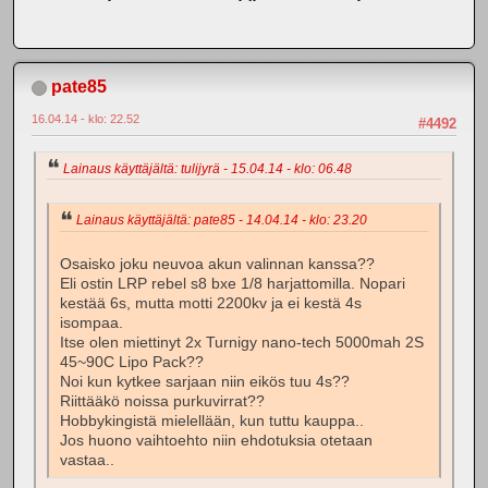
pate85
16.04.14 - klo: 22.52
#4492
Lainaus käyttäjältä: tulijyrä - 15.04.14 - klo: 06.48
Lainaus käyttäjältä: pate85 - 14.04.14 - klo: 23.20
Osaisko joku neuvoa akun valinnan kanssa??
Eli ostin LRP rebel s8 bxe 1/8 harjattomilla. Nopari
kestää 6s, mutta motti 2200kv ja ei kestä 4s
isompaa.
Itse olen miettinyt 2x Turnigy nano-tech 5000mah 2S
45~90C Lipo Pack??
Noi kun kytkee sarjaan niin eikös tuu 4s??
Riittääkö noissa purkuvirrat??
Hobbykingistä mielellään, kun tuttu kauppa..
Jos huono vaihtoehto niin ehdotuksia otetaan
vastaa..