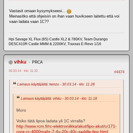
Vastasit omaan kysymykseesi...
Meinasitko että ohjeisiin on ihan vaan huvikseen laitettu että voi
vaan ladata vaan 1C??
Hpi Savage XL Flux (8S) Castle XL2 & 780KV, Team Durango
DESC410R Castle MMM & 2200KV, Traxxas E-Revo 1/16
vihku
PRCA
30.03.14 - klo: 11.32
#4474
Lainaus käyttäjältä: kenzu - 30.03.14 - klo: 11.28
Lainaus käyttäjältä: vihku - 30.03.14 - klo: 11.18
Moro
Voiko tätä lipoa ladata yli 1C virralla?
http://www.rcm.fi/rc-elektroniikka/akut/lipo-akut/cr171-
core-rc-4000mahr-7-4v-20c-40c-saddle-lipo.html