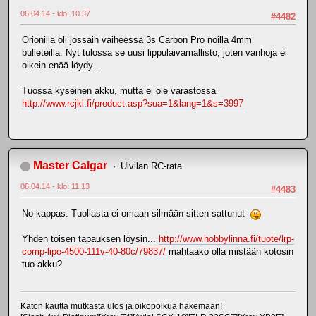
06.04.14 - klo: 10.37
#4482
Orionilla oli jossain vaiheessa 3s Carbon Pro noilla 4mm
bulleteilla. Nyt tulossa se uusi lippulaivamallisto, joten vanhoja ei
oikein enää löydy...
Tuossa kyseinen akku, mutta ei ole varastossa
http://www.rcjkl.fi/product.asp?sua=1&lang=1&s=3997
Master Calgar
Ulvilan RC-rata
06.04.14 - klo: 11.13
#4483
No kappas. Tuollasta ei omaan silmään sitten sattunut
Yhden toisen tapauksen löysin...
http://www.hobbylinna.fi/tuote/lrp-
comp-lipo-4500-111v-40-80c/79837/
mahtaako olla mistään kotosin
tuo akku?
Katon kautta mutkasta ulos ja oikopolkua hakemaan!