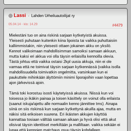
Lassi
Lahden Urheiluautoilijat ry
05.04.14 - klo: 14.29
#4479
Mielestäni tuo on aina riskinä sarjaan kytketyistä akuissa.
Yleisesti puhutaan kuitenkin kiina lipoista tai vaikka puhuttaisiin
kalliimmistakin, niin yleisesti ottaen jokainen akku on yksilö.
Kennot valikoimaan mahdollisimman samoiksi samaan akkuun,
mutta kaksi eri akkua voi olla täysin erilaisilla kennoilla olevia.
Tästä johtuu että vaikka ostaisi 2kpl uusia akkuja, niin ei ole
varmaa että ne toimivat täysin sarjaan kytkennässä (vaikka isolla
mahdollisuudella toimivatkin ongelmitta, varsinkaan kun ei
paukuttele mihinkään älyttömiin minimi liporajoihin vaan lopettaa
ajon järkevissä ajoin.
Tämä toki korostuu isosti käytetyissä akuissa. Niissä kun voi
toisessa jo ikäkin painaa ja toisen käsittely on voinut olla erilaista
(saanut iskuja/ajettu alle normaalin kenno jännittee tms). Ainapa
siinä on siis riskinsä kun sarjaan kytkettynä akuilla ajaa, mutta en
näkisi sitä erikoisen suurena. Eri ikäisten akkujen käyttöä
kannattaa tosiaan välttää samaan aikaan ja hyvä olisi että akut
olisivat täysin identtiset merkiltään ja malliltaan. vaikka sekään ei
lupaa että kennojen matchaus osuu täysin kohdalleen.