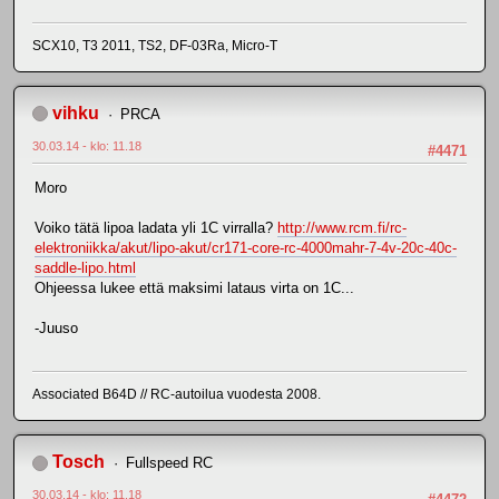
SCX10, T3 2011, TS2, DF-03Ra, Micro-T
vihku
PRCA
30.03.14 - klo: 11.18
#4471
Moro
Voiko tätä lipoa ladata yli 1C virralla?
http://www.rcm.fi/rc-
elektroniikka/akut/lipo-akut/cr171-core-rc-4000mahr-7-4v-20c-40c-
saddle-lipo.html
Ohjeessa lukee että maksimi lataus virta on 1C...
-Juuso
Associated B64D // RC-autoilua vuodesta 2008.
Tosch
Fullspeed RC
30.03.14 - klo: 11.18