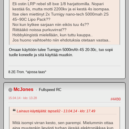
Eli ostin LRP rebel s8 bxe 1/8 harjattomilla. Nopari
kestää 6s, mutta motti 2200kv ja ei kestä 4s isompaa.
Itse olen miettinyt 2x Turnigy nano-tech 5000mah 2S
45~90C Lipo Pack??
Noi kun kytkee sarjaan niin eikös tuu 4s??
Riittääkö noissa purkuvirrat??
Hobbykingistä mielellään, kun tuttu kauppa..
Jos huono vaihtoehto niin ehdotuksia otetaan vastaa..
Omaan käyttöön tulee Turnigyn 5000mAh 4S 20-30c, tuo sopii
tuolle koneelle ja sitä käyttää muutkin.
8.2E-Tron. *ajossa taas*
McJones
Fullspeed RC
15.04.14 - klo: 13.28
#4490
Lainaus käyttäjältä: tapsa92 - 13.04.14 - klo: 17.49
Mitä isompi virran kesto, sen parempi. Mielummin ottaa
aina muutenkin lievästi turhan järeää elektroniikkaa kun