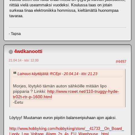
riittää vielä useammaksi vuodeksi. Koulussa taas on jotain
surkeaa tinaa elektroniikka hommissa, kieltämättä huonompaa
tavaraa.
- Tapsa
4wdkanootti
21.04.14 - klo: 12.00
#4497
Lainaus käyttäjältä: RCEpi - 20.04.14 - klo: 21.23
Morjes, löytykö tämän auton sähköille mitään lipo
piipparia ? Linkki:
http://www.rceet.net/110-truggy-hyde-
tr02t-rtr-p-1600.html
-Eetu
Löytyy! Muutaman euron piipitin balanseripiuhaan ajon ajaksi.
http://www.hobbyking.com/hobbyking/store/__41733__On_Board_
Lipoly_Low_Voltage_Alarm_2s_4s_EU_Warehouse_.html