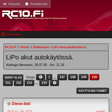
Kirjaudu
Rekisteröidy
Päävalikko
RC10.FI
/
Yleiset
/
Sähköautot
/
LiPo akut autokäytössä.
LiPo akut autokäytössä.
Aloittaja Hermanni, 28.07.05 - klo: 21.26
1
...
147
148
149
150
Sivuja
SIIRRY ALAS
151
152
153
...
159
KÄYTTÄJÄN TOIMET
Diese-listi
26.03.14 - klo: 19.29