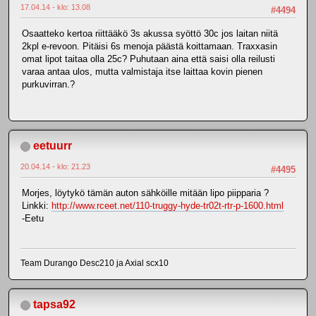
17.04.14 - klo: 13.08
#4494
Osaatteko kertoa riittääkö 3s akussa syöttö 30c jos laitan niitä
2kpl e-revoon. Pitäisi 6s menoja päästä koittamaan. Traxxasin
omat lipot taitaa olla 25c? Puhutaan aina että saisi olla reilusti
varaa antaa ulos, mutta valmistaja itse laittaa kovin pienen
purkuvirran.?
eetuurr
20.04.14 - klo: 21.23
#4495
Morjes, löytykö tämän auton sähköille mitään lipo piipparia ?
Linkki:
http://www.rceet.net/110-truggy-hyde-tr02t-rtr-p-1600.html
-Eetu
Team Durango Desc210 ja Axial scx10
tapsa92