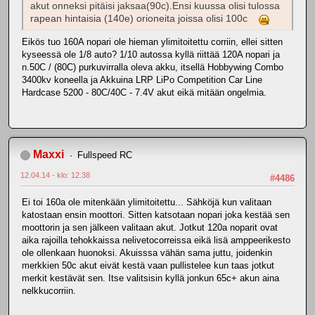
akut onneksi pitäisi jaksaa(90c).Ensi kuussa olisi tulossa
rapean hintaisia (140e) orioneita joissa olisi 100c
Eikös tuo 160A nopari ole hieman ylimitoitettu corriin, ellei sitten
kyseessä ole 1/8 auto? 1/10 autossa kyllä riittää 120A nopari ja
n.50C / (80C) purkuvirralla oleva akku, itsellä Hobbywing Combo
3400kv koneella ja Akkuina LRP LiPo Competition Car Line
Hardcase 5200 - 80C/40C - 7.4V akut eikä mitään ongelmia.
Maxxi
Fullspeed RC
12.04.14 - klo: 12.38
#4486
Ei toi 160a ole mitenkään ylimitoitettu... Sähköjä kun valitaan
katostaan ensin moottori. Sitten katsotaan nopari joka kestää sen
moottorin ja sen jälkeen valitaan akut. Jotkut 120a noparit ovat
aika rajoilla tehokkaissa nelivetocorreissa eikä lisä amppeerikesto
ole ollenkaan huonoksi. Akuisssa vähän sama juttu, joidenkin
merkkien 50c akut eivät kestä vaan pullistelee kun taas jotkut
merkit kestävät sen. Itse valitsisin kyllä jonkun 65c+ akun aina
nelkkucorriin.