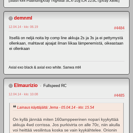
[Slash 4x4 Platinum][Xray T4][Axial SCX-10][TLR 22SCT][Xray XB9E]
demnml
12.04.14 - klo: 06.19
#4484
Itsellä on neljä noita lrp comp line akkuja 2s ja 3s ja ei pettymystä
ollenkaan, mahtavat ajoajat ilman liikaa lämpenemistä, oikeastaan
ei ollenkaan
Axial exo black & axial exo white. Sanwa mt4
Elmaurizio
Fullspeed RC
12.04.14 - klo: 10.08
#4485
Lainaus käyttäjältä: Jema - 05.04.14 - klo: 15.54
On kyllä jännää miten 160amppeerinen nopari kyykyttää
akkuja 4wd corrissa. Jos purkivirta on alle 70c, niin akulla
voi heittää vesilintua koska se vain kyykähtelee. Orionin