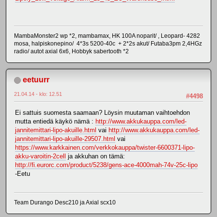
MambaMonster2 wp *2, mambamax, HK 100A noparit/ , Leopard- 4282
mosa, halpiskonepino/ 4*3s 5200-40c + 2*2s akut/ Futaba3pm 2,4HGz
radio/ autot axial 6x6, Hobbyk sabertooth *2
eetuurr
21.04.14 - klo: 12.51
#4498
Ei sattuis suomesta saamaan? Löysin muutaman vaihtoehdon
mutta entiedä käykö nämä :
http://www.akkukauppa.com/led-
jannitemittari-lipo-akuille.html
vai
http://www.akkukauppa.com/led-
jannitemittari-lipo-akuille-29507.html
vai
https://www.karkkainen.com/verkkokauppa/twister-6600371-lipo-
akku-varoitin-2cell
ja akkuhan on tämä:
http://fi.eurorc.com/product/5238/gens-ace-4000mah-74v-25c-lipo
-Eetu
Team Durango Desc210 ja Axial scx10