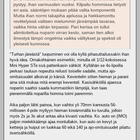
pystyy, ihan varmuuden vuoksi. Kilpailu hommissa tietysti
eri asia, sääntöjen mukaan pitää valita komponentit.
Mutta ihan normi takapiha ajelussa ja hiekkamonttu
revittelyissä valitsen mielummin järeämpää tavaraa,
vaikka hinta vähän kirpaisisi. Pari kertaa on tullut
alimitoitettua noparin virran kesto, saman tien alkoi
ilmestyä lämpö ongelmia vaikka välitykset ja speksit oli
yleisesti kunnossa.
"Turhan järeästä" luopuminen voi olla kyllä pihasuttailussakin ihan
hyvä idea. Omakohtainen esimerkki, minulla oli 1/12-kokoisessa
Mini Hyper STe:ssä patterikasin sähköt. Kyllähän se 4s-lipoilla
perkasi tauluun nopeutta reilusti toiselle sadalle, mutta ajo-
omituisuudet alkoivat jo kärsiä. Keventelin sitten hieman ja parani
aina sitä mukaa mitä enempi keventeli. Kasisähköillä ajaessa
nopariin saattoi saada kummastikin lämpöjä, kun taas
pienemmällä noparilla homma toimi paremmin.
Aika paljon lähti painoa, kun vaihtoi yli 70mm kannusta 56-
milliseen 4-pole myllyyn hieman kireämmällä kv-luvulla, jolloin
myös 2s ja 3s akut antaa aika kivasti vauhtia. Ko. auto on (IMO)
paljon mielekkäämpi ajaa montullakin, kun auto on kevyt ja
ketterja ja huiput on luokkaa 60 eikä 140 ja ajo-omituisuudet pilattu
överisähköillä.