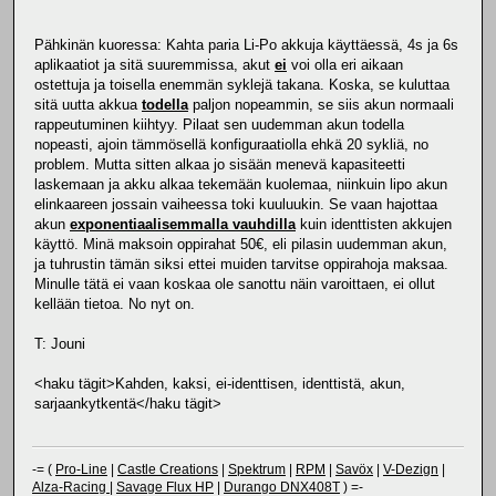
Pähkinän kuoressa: Kahta paria Li-Po akkuja käyttäessä, 4s ja 6s
aplikaatiot ja sitä suuremmissa, akut
ei
voi olla eri aikaan
ostettuja ja toisella enemmän syklejä takana. Koska, se kuluttaa
sitä uutta akkua
todella
paljon nopeammin, se siis akun normaali
rappeutuminen kiihtyy. Pilaat sen uudemman akun todella
nopeasti, ajoin tämmösellä konfiguraatiolla ehkä 20 sykliä, no
problem. Mutta sitten alkaa jo sisään menevä kapasiteetti
laskemaan ja akku alkaa tekemään kuolemaa, niinkuin lipo akun
elinkaareen jossain vaiheessa toki kuuluukin. Se vaan hajottaa
akun
exponentiaalisemmalla vauhdilla
kuin identtisten akkujen
käyttö. Minä maksoin oppirahat 50€, eli pilasin uudemman akun,
ja tuhrustin tämän siksi ettei muiden tarvitse oppirahoja maksaa.
Minulle tätä ei vaan koskaa ole sanottu näin varoittaen, ei ollut
kellään tietoa. No nyt on.
T: Jouni
<haku tägit>Kahden, kaksi, ei-identtisen, identtistä, akun,
sarjaankytkentä</haku tägit>
-= (
Pro-Line
|
Castle Creations
|
Spektrum
|
RPM
|
Savöx
|
V-Dezign
|
Alza-Racing
|
Savage Flux HP
|
Durango DNX408T
) =-