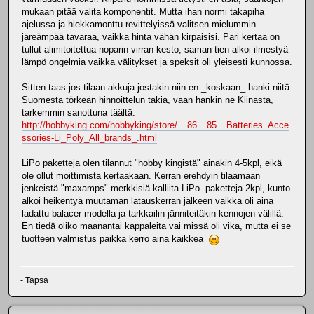
mukaan pitää valita komponentit. Mutta ihan normi takapiha
ajelussa ja hiekkamonttu revittelyissä valitsen mielummin
järeämpää tavaraa, vaikka hinta vähän kirpaisisi. Pari kertaa on
tullut alimitoitettua noparin virran kesto, saman tien alkoi ilmestyä
lämpö ongelmia vaikka välitykset ja speksit oli yleisesti kunnossa.
Sitten taas jos tilaan akkuja jostakin niin en _koskaan_ hanki niitä
Suomesta törkeän hinnoittelun takia, vaan hankin ne Kiinasta,
tarkemmin sanottuna täältä:
http://hobbyking.com/hobbyking/store/__86__85__Batteries_Acce
ssories-Li_Poly_All_brands_.html
LiPo paketteja olen tilannut "hobby kingistä" ainakin 4-5kpl, eikä
ole ollut moittimista kertaakaan. Kerran erehdyin tilaamaan
jenkeistä "maxamps" merkkisiä kalliita LiPo- paketteja 2kpl, kunto
alkoi heikentyä muutaman latauskerran jälkeen vaikka oli aina
ladattu balacer modella ja tarkkailin jänniteitäkin kennojen välillä.
En tiedä oliko maanantai kappaleita vai missä oli vika, mutta ei se
tuotteen valmistus paikka kerro aina kaikkea
- Tapsa