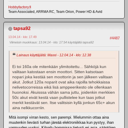
Hobbyfactory.fi
Team Associated, ARRMA RC, Team Orion, Power HD & Avid
tapsa92
13.04.14 - klo: 17.49
#4487
Viimeisin muokkaus
: 13.04.14 - klo: 17.54 käyttäjältä tapsa92
Lainaus käyttäjältä: Maxxi - 12.04.14 - klo: 12.38
Ei toi 160a ole mitenkään ylimitoitettu... Sähköjä kun
valitaan katostaan ensin moottori. Sitten katsotaan
nopari joka kestää sen moottorin ja sen jälkeen valitaan
akut. Jotkut 120a noparit ovat aika rajoilla tehokkaissa
nelivetocorreissa eikä lisä amppeerikesto ole ollenkaan
huonoksi. Akuisssa vähän sama juttu, joidenkin merkkien
50c akut eivät kestä vaan pullistelee kun taas jotkut
merkit kestävät sen. Itse valitsisin kyllä jonkun 65c+ akun
aina nelkkucorriin.
Mitä isompi virran kesto, sen parempi. Mielummin ottaa aina
muutenkin lievästi turhan järeää elektroniikkaa kun pystyy, ihan
varmuuden vuoksi. Kilpailu hommissa tietysti eri asia, sääntöjen