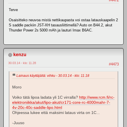
#4472
Terve
Osaisitteko neuvoa mistä nettikaupasta voi ostaa latauskaapelin 2
S saddle packiin JST-XH tasausliittimellä? Auto on B44.2, akut
Thunder Power 2s 5000 mAh ja lauturi Imax B6AC.
kenzu
30.03.14 - klo: 11.28
#4473
Lainaus käyttäjältä: vihku - 30.03.14 - klo: 11.18
Moro
Voiko tätä lipoa ladata yli 1C virralla?
http://www.rcm.fi/rc-
elektroniikka/akut/lipo-akut/cr171-core-rc-4000mahr-7-
4v-20c-40c-saddle-lipo.html
Ohjeessa lukee että maksimi lataus virta on 1C...
-Juuso