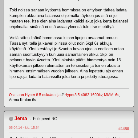
Toki noissa sarjaan kytkentä hommissa on erityisen tärkeä ladata
kumpikin akku aina balanssi ohjelmalla täyteen jos sitä ei jo
muuten tee. Itse olen aina ladannut kaikki akut joka kerta balanssi
ohjelmalla, sinänsä ei sitä asiaa yleensä tule itse mietittyä.
Vielä sitten lisänä hommassa kiinan lipojen arvaamattomuus.
Tässä nyt itellä ja kaveri piirissä ollut noin 6kpl 6s akkuja
käytössä. Yksi kestänyt jo 6vuotta kovaa ajoa ja edelleen antaa
saman suorituskyvyn kun uusi samanlainen akku. 3kpl on
pelannut hyvin 4vuotta. Yksi akuista päätti himmentyä noin 13
käyttökerran jälkeen olemattoman tehoiseksi ja toinen akuista
himmeni ensimmäisen vuoden jälkeen. Aina lopetettu ajo ennen
lipo rajoja, ladattu balanssilla joka kerta ja pidetty storagessa.
Ostetaan Hyper 8.5 osia/autoja
//
Hyper8.5 4082 1600kv, MMM, 6s
,
Arrma Kraton 6s
Jema
Fullspeed RC
05.04.14 - klo: 15.54
#4480