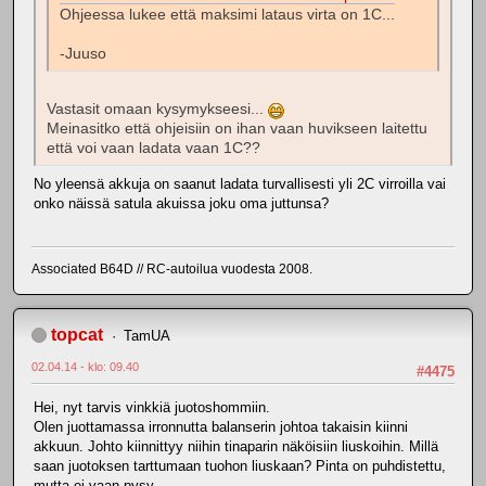
Ohjeessa lukee että maksimi lataus virta on 1C...
-Juuso
Vastasit omaan kysymykseesi...
Meinasitko että ohjeisiin on ihan vaan huvikseen laitettu
että voi vaan ladata vaan 1C??
No yleensä akkuja on saanut ladata turvallisesti yli 2C virroilla vai
onko näissä satula akuissa joku oma juttunsa?
Associated B64D // RC-autoilua vuodesta 2008.
topcat
TamUA
02.04.14 - klo: 09.40
#4475
Hei, nyt tarvis vinkkiä juotoshommiin.
Olen juottamassa irronnutta balanserin johtoa takaisin kiinni
akkuun. Johto kiinnittyy niihin tinaparin näköisiin liuskoihin. Millä
saan juotoksen tarttumaan tuohon liuskaan? Pinta on puhdistettu,
mutta ei vaan pysy....