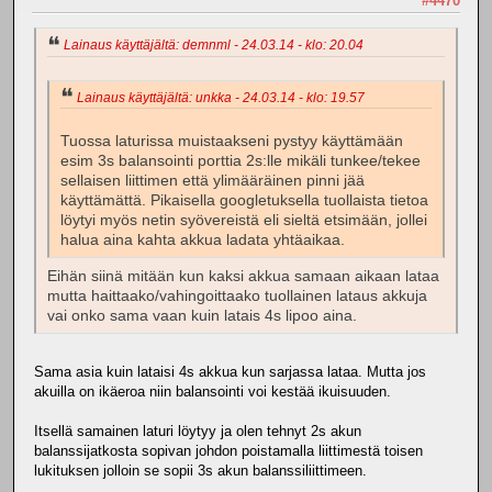
#4470
Lainaus käyttäjältä: demnml - 24.03.14 - klo: 20.04
Lainaus käyttäjältä: unkka - 24.03.14 - klo: 19.57
Tuossa laturissa muistaakseni pystyy käyttämään
esim 3s balansointi porttia 2s:lle mikäli tunkee/tekee
sellaisen liittimen että ylimääräinen pinni jää
käyttämättä. Pikaisella googletuksella tuollaista tietoa
löytyi myös netin syövereistä eli sieltä etsimään, jollei
halua aina kahta akkua ladata yhtäaikaa.
Eihän siinä mitään kun kaksi akkua samaan aikaan lataa
mutta haittaako/vahingoittaako tuollainen lataus akkuja
vai onko sama vaan kuin latais 4s lipoo aina.
Sama asia kuin lataisi 4s akkua kun sarjassa lataa. Mutta jos
akuilla on ikäeroa niin balansointi voi kestää ikuisuuden.
Itsellä samainen laturi löytyy ja olen tehnyt 2s akun
balanssijatkosta sopivan johdon poistamalla liittimestä toisen
lukituksen jolloin se sopii 3s akun balanssiliittimeen.