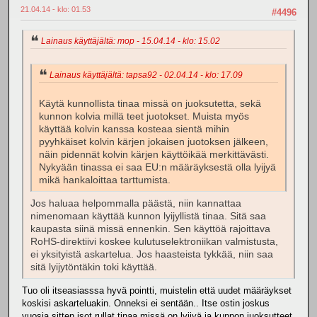
21.04.14 - klo: 01.53
#4496
Lainaus käyttäjältä: mop - 15.04.14 - klo: 15.02
Lainaus käyttäjältä: tapsa92 - 02.04.14 - klo: 17.09
Käytä kunnollista tinaa missä on juoksutetta, sekä
kunnon kolvia millä teet juotokset. Muista myös
käyttää kolvin kanssa kosteaa sientä mihin
pyyhkäiset kolvin kärjen jokaisen juotoksen jälkeen,
näin pidennät kolvin kärjen käyttöikää merkittävästi.
Nykyään tinassa ei saa EU:n määräyksestä olla lyijyä
mikä hankaloittaa tarttumista.
Jos haluaa helpommalla päästä, niin kannattaa
nimenomaan käyttää kunnon lyijyllistä tinaa. Sitä saa
kaupasta siinä missä ennenkin. Sen käyttöä rajoittava
RoHS-direktiivi koskee kulutuselektroniikan valmistusta,
ei yksityistä askartelua. Jos haasteista tykkää, niin saa
sitä lyijytöntäkin toki käyttää.
Tuo oli itseasiasssa hyvä pointti, muistelin että uudet määräykset
koskisi askarteluakin. Onneksi ei sentään.. Itse ostin joskus
vuosia sitten isot rullat tinaa missä on lyijyä ja kunnon juoksutteet,