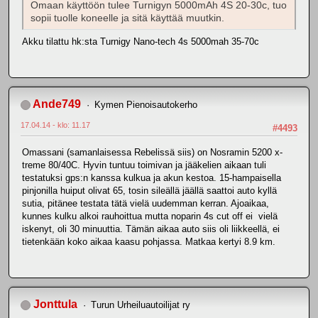
Omaan käyttöön tulee Turnigyn 5000mAh 4S 20-30c, tuo
sopii tuolle koneelle ja sitä käyttää muutkin.
Akku tilattu hk:sta Turnigy Nano-tech 4s 5000mah 35-70c
Ande749
Kymen Pienoisautokerho
17.04.14 - klo: 11.17
#4493
Omassani (samanlaisessa Rebelissä siis) on Nosramin 5200 x-
treme 80/40C. Hyvin tuntuu toimivan ja jääkelien aikaan tuli
testatuksi gps:n kanssa kulkua ja akun kestoa. 15-hampaisella
pinjonilla huiput olivat 65, tosin sileällä jäällä saattoi auto kyllä
sutia, pitänee testata tätä vielä uudemman kerran. Ajoaikaa,
kunnes kulku alkoi rauhoittua mutta noparin 4s cut off ei vielä
iskenyt, oli 30 minuuttia. Tämän aikaa auto siis oli liikkeellä, ei
tietenkään koko aikaa kaasu pohjassa. Matkaa kertyi 8.9 km.
Jonttula
Turun Urheiluautoilijat ry