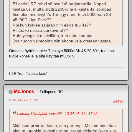
Eli ostin LRP rebel s8 bxe 1/8 harjattomilla. Nopari
kestää 6s, mutta motti 2200kv ja ei kestä 4s isompaa.
Itse olen miettinyt 2x Turnigy nano-tech 5000mah 2S
45~90C Lipo Pack??
Noi kun kytkee sarjaan niin eikös tuu 4s??
Riittääkö noissa purkuvirrat??
Hobbykingistä mielellään, kun tuttu kauppa..
Jos huono vaihtoehto niin ehdotuksia otetaan vastaa..
Omaan käyttöön tulee Turnigyn 5000mAh 4S 20-30c, tuo sopii
tuolle koneelle ja sitä käyttää muutkin.
8.2E-Tron. *ajossa taas*
McJones
Fullspeed RC
15.04.14 - klo: 13.28
#4490
Lainaus käyttäjältä: tapsa92 - 13.04.14 - klo: 17.49
Mitä isompi virran kesto, sen parempi. Mielummin ottaa
aina muutenkin lievästi turhan järeää elektroniikkaa kun