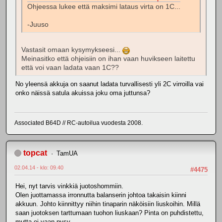
Ohjeessa lukee että maksimi lataus virta on 1C...
-Juuso
Vastasit omaan kysymykseesi...
Meinasitko että ohjeisiin on ihan vaan huvikseen laitettu
että voi vaan ladata vaan 1C??
No yleensä akkuja on saanut ladata turvallisesti yli 2C virroilla vai
onko näissä satula akuissa joku oma juttunsa?
Associated B64D // RC-autoilua vuodesta 2008.
topcat
TamUA
02.04.14 - klo: 09.40
#4475
Hei, nyt tarvis vinkkiä juotoshommiin.
Olen juottamassa irronnutta balanserin johtoa takaisin kiinni
akkuun. Johto kiinnittyy niihin tinaparin näköisiin liuskoihin. Millä
saan juotoksen tarttumaan tuohon liuskaan? Pinta on puhdistettu,
mutta ei vaan pysy....