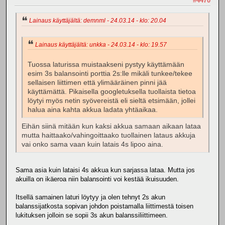
#4470
Lainaus käyttäjältä: demnml - 24.03.14 - klo: 20.04
Lainaus käyttäjältä: unkka - 24.03.14 - klo: 19.57
Tuossa laturissa muistaakseni pystyy käyttämään
esim 3s balansointi porttia 2s:lle mikäli tunkee/tekee
sellaisen liittimen että ylimääräinen pinni jää
käyttämättä. Pikaisella googletuksella tuollaista tietoa
löytyi myös netin syövereistä eli sieltä etsimään, jollei
halua aina kahta akkua ladata yhtäaikaa.
Eihän siinä mitään kun kaksi akkua samaan aikaan lataa
mutta haittaako/vahingoittaako tuollainen lataus akkuja
vai onko sama vaan kuin latais 4s lipoo aina.
Sama asia kuin lataisi 4s akkua kun sarjassa lataa. Mutta jos
akuilla on ikäeroa niin balansointi voi kestää ikuisuuden.
Itsellä samainen laturi löytyy ja olen tehnyt 2s akun
balanssijatkosta sopivan johdon poistamalla liittimestä toisen
lukituksen jolloin se sopii 3s akun balanssiliittimeen.