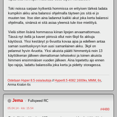
Toki noissa sarjaan kytkentä hommissa on erityisen tärkeä ladata
kumpikin akku aina balanssi ohjelmalla täyteen jos sitä ei jo
muuten tee. Itse olen aina ladannut kaikki akut joka kerta balanssi
ohjelmalla, sinänsä ei sitä asiaa yleensä tule itse mietittyä.
Vielä sitten lisänä hommassa kiinan lipojen arvaamattomuus.
Tässä nyt itellä ja kaveri piirissä ollut noin 6kpl 6s akkuja
käytössä. Yksi kestänyt jo 6vuotta kovaa ajoa ja edelleen antaa
saman suorituskyvyn kun uusi samanlainen akku. 3kpl on
pelannut hyvin 4vuotta. Yksi akuista päätti himmentyä noin 13
käyttökerran jälkeen olemattoman tehoiseksi ja toinen akuista
himmeni ensimmäisen vuoden jälkeen. Aina lopetettu ajo ennen
lipo rajoja, ladattu balanssilla joka kerta ja pidetty storagessa.
Ostetaan Hyper 8.5 osia/autoja
//
Hyper8.5 4082 1600kv, MMM, 6s
,
Arrma Kraton 6s
Jema
Fullspeed RC
05.04.14 - klo: 15.54
#4480