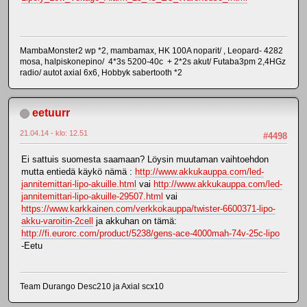
MambaMonster2 wp *2, mambamax, HK 100A noparit/ , Leopard- 4282
mosa, halpiskonepino/ 4*3s 5200-40c + 2*2s akut/ Futaba3pm 2,4HGz
radio/ autot axial 6x6, Hobbyk sabertooth *2
eetuurr
21.04.14 - klo: 12.51
#4498
Ei sattuis suomesta saamaan? Löysin muutaman vaihtoehdon
mutta entiedä käykö nämä :
http://www.akkukauppa.com/led-
jannitemittari-lipo-akuille.html
vai
http://www.akkukauppa.com/led-
jannitemittari-lipo-akuille-29507.html
vai
https://www.karkkainen.com/verkkokauppa/twister-6600371-lipo-
akku-varoitin-2cell
ja akkuhan on tämä:
http://fi.eurorc.com/product/5238/gens-ace-4000mah-74v-25c-lipo
-Eetu
Team Durango Desc210 ja Axial scx10