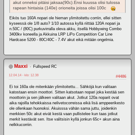
akut onneksi pitäisi jaksaa(90c).Ensi kuussa olisi tulossa
rapean hintaisia (140e) orioneita joissa olisi 100c
Eikös tuo 160A nopari ole hieman ylimitoitettu corriin, ellei sitten
kyseessä ole 1/8 auto? 1/10 autossa kyllä riittää 120A nopari ja
n.50C / (80C) purkuvirralla oleva akku, itsellä Hobbywing Combo
3400kv koneella ja Akkuina LRP LiPo Competition Car Line
Hardcase 5200 - 80C/40C - 7.4V akut eikä mitään ongelmia.
Maxxi
Fullspeed RC
12.04.14 - klo: 12.38
#4486
Ei toi 160a ole mitenkään ylimitoitettu... Sähköjä kun valitaan
katostaan ensin moottori. Sitten katsotaan nopari joka kestää sen
moottorin ja sen jälkeen valitaan akut. Jotkut 120a noparit ovat
aika rajoilla tehokkaissa nelivetocorreissa eikä lisä amppeerikesto
ole ollenkaan huonoksi. Akuisssa vähän sama juttu, joidenkin
merkkien 50c akut eivät kestä vaan pullistelee kun taas jotkut
merkit kestävät sen. Itse valitsisin kyllä jonkun 65c+ akun aina
nelkkucorriin.