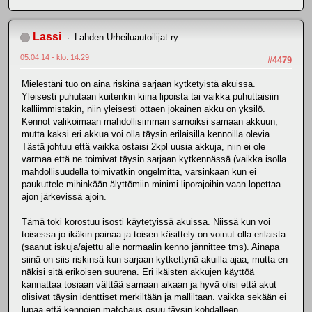
Lassi
Lahden Urheiluautoilijat ry
05.04.14 - klo: 14.29
#4479
Mielestäni tuo on aina riskinä sarjaan kytketyistä akuissa.
Yleisesti puhutaan kuitenkin kiina lipoista tai vaikka puhuttaisiin
kalliimmistakin, niin yleisesti ottaen jokainen akku on yksilö.
Kennot valikoimaan mahdollisimman samoiksi samaan akkuun,
mutta kaksi eri akkua voi olla täysin erilaisilla kennoilla olevia.
Tästä johtuu että vaikka ostaisi 2kpl uusia akkuja, niin ei ole
varmaa että ne toimivat täysin sarjaan kytkennässä (vaikka isolla
mahdollisuudella toimivatkin ongelmitta, varsinkaan kun ei
paukuttele mihinkään älyttömiin minimi liporajoihin vaan lopettaa
ajon järkevissä ajoin.
Tämä toki korostuu isosti käytetyissä akuissa. Niissä kun voi
toisessa jo ikäkin painaa ja toisen käsittely on voinut olla erilaista
(saanut iskuja/ajettu alle normaalin kenno jännittee tms). Ainapa
siinä on siis riskinsä kun sarjaan kytkettynä akuilla ajaa, mutta en
näkisi sitä erikoisen suurena. Eri ikäisten akkujen käyttöä
kannattaa tosiaan välttää samaan aikaan ja hyvä olisi että akut
olisivat täysin identtiset merkiltään ja malliltaan. vaikka sekään ei
lupaa että kennojen matchaus osuu täysin kohdalleen.