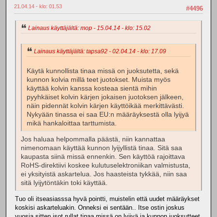
21.04.14 - klo: 01.53
#4496
Lainaus käyttäjältä: mop - 15.04.14 - klo: 15.02
Lainaus käyttäjältä: tapsa92 - 02.04.14 - klo: 17.09
Käytä kunnollista tinaa missä on juoksutetta, sekä
kunnon kolvia millä teet juotokset. Muista myös
käyttää kolvin kanssa kosteaa sientä mihin
pyyhkäiset kolvin kärjen jokaisen juotoksen jälkeen,
näin pidennät kolvin kärjen käyttöikää merkittävästi.
Nykyään tinassa ei saa EU:n määräyksestä olla lyijyä
mikä hankaloittaa tarttumista.
Jos haluaa helpommalla päästä, niin kannattaa
nimenomaan käyttää kunnon lyijyllistä tinaa. Sitä saa
kaupasta siinä missä ennenkin. Sen käyttöä rajoittava
RoHS-direktiivi koskee kulutuselektroniikan valmistusta,
ei yksityistä askartelua. Jos haasteista tykkää, niin saa
sitä lyijytöntäkin toki käyttää.
Tuo oli itseasiasssa hyvä pointti, muistelin että uudet määräykset
koskisi askarteluakin. Onneksi ei sentään.. Itse ostin joskus
vuosia sitten isot rullat tinaa missä on lyijyä ja kunnon juoksutteet,