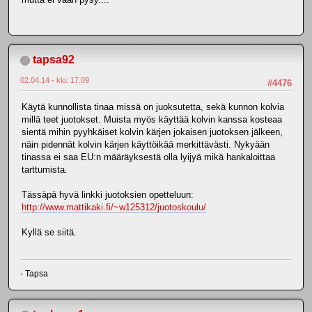
tapsa92
02.04.14 - klo: 17.09
#4476
Käytä kunnollista tinaa missä on juoksutetta, sekä kunnon kolvia
millä teet juotokset. Muista myös käyttää kolvin kanssa kosteaa
sientä mihin pyyhkäiset kolvin kärjen jokaisen juotoksen jälkeen,
näin pidennät kolvin kärjen käyttöikää merkittävästi. Nykyään
tinassa ei saa EU:n määräyksestä olla lyijyä mikä hankaloittaa
tarttumista.
Tässäpä hyvä linkki juotoksien opetteluun:
http://www.mattikaki.fi/~w125312/juotoskoulu/
Kyllä se siitä.
- Tapsa