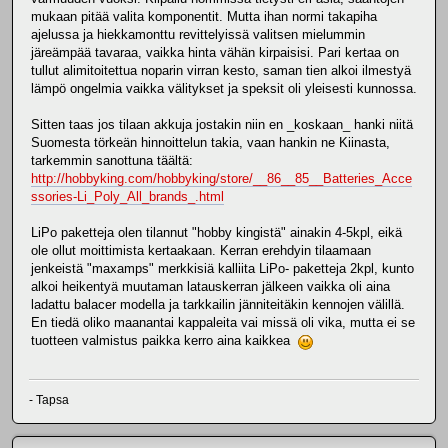
mukaan pitää valita komponentit. Mutta ihan normi takapiha
ajelussa ja hiekkamonttu revittelyissä valitsen mielummin
järeämpää tavaraa, vaikka hinta vähän kirpaisisi. Pari kertaa on
tullut alimitoitettua noparin virran kesto, saman tien alkoi ilmestyä
lämpö ongelmia vaikka välitykset ja speksit oli yleisesti kunnossa.
Sitten taas jos tilaan akkuja jostakin niin en _koskaan_ hanki niitä
Suomesta törkeän hinnoittelun takia, vaan hankin ne Kiinasta,
tarkemmin sanottuna täältä:
http://hobbyking.com/hobbyking/store/__86__85__Batteries_Acce
ssories-Li_Poly_All_brands_.html
LiPo paketteja olen tilannut "hobby kingistä" ainakin 4-5kpl, eikä
ole ollut moittimista kertaakaan. Kerran erehdyin tilaamaan
jenkeistä "maxamps" merkkisiä kalliita LiPo- paketteja 2kpl, kunto
alkoi heikentyä muutaman latauskerran jälkeen vaikka oli aina
ladattu balacer modella ja tarkkailin jänniteitäkin kennojen välillä.
En tiedä oliko maanantai kappaleita vai missä oli vika, mutta ei se
tuotteen valmistus paikka kerro aina kaikkea
- Tapsa