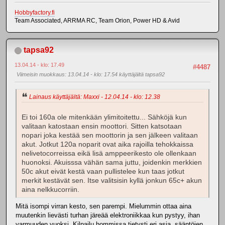
Hobbyfactory.fi
Team Associated, ARRMA RC, Team Orion, Power HD & Avid
tapsa92
13.04.14 - klo: 17.49
#4487
Viimeisin muokkaus
: 13.04.14 - klo: 17.54 käyttäjältä tapsa92
Lainaus käyttäjältä: Maxxi - 12.04.14 - klo: 12.38
Ei toi 160a ole mitenkään ylimitoitettu... Sähköjä kun
valitaan katostaan ensin moottori. Sitten katsotaan
nopari joka kestää sen moottorin ja sen jälkeen valitaan
akut. Jotkut 120a noparit ovat aika rajoilla tehokkaissa
nelivetocorreissa eikä lisä amppeerikesto ole ollenkaan
huonoksi. Akuisssa vähän sama juttu, joidenkin merkkien
50c akut eivät kestä vaan pullistelee kun taas jotkut
merkit kestävät sen. Itse valitsisin kyllä jonkun 65c+ akun
aina nelkkucorriin.
Mitä isompi virran kesto, sen parempi. Mielummin ottaa aina
muutenkin lievästi turhan järeää elektroniikkaa kun pystyy, ihan
varmuuden vuoksi. Kilpailu hommissa tietysti eri asia, sääntöjen