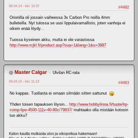
06.04.14 - klo: 10.37
#4482
Orionilla oli jossain vaiheessa 3s Carbon Pro noilla 4mm
bulleteilla. Nyt tulossa se uusi lippulaivamallisto, joten vanhoja ei
oikein enää löydy...
Tuossa kyseinen akku, mutta ei ole varastossa
http://www.rcjkl.fi/product.asp?sua=1&lang=1&s=3997
Master Calgar
Ulvilan RC-rata
06.04.14 - klo: 11.13
#4483
No kappas. Tuollasta ei omaan silmään sitten sattunut
Yhden toisen tapauksen löysin...
http://www.hobbylinna.fi/tuote/lrp-
comp-lipo-4500-111v-40-80c/79837/
mahtaako olla mistään kotosin
tuo akku?
Katon kautta mutkasta ulos ja oikopolkua hakemaan!