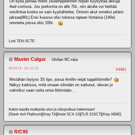
On kyllä jännää miten 160amppeerinen nopari kyykyttää akkuja
4wd corrissa. Jos purkivirta on alle 70c, niin akulla voi heittää
vesilintua koska se vain kyykähtelee. Orionin akut onneksi pitäisi
jaksaa(90c).Ensi kuussa olisi tulossa rapean hintaisia (140e)
orioneita joissa olisi 100c
Losi TEN-SCTE
Master Calgar
Ulvilan RC-rata
06.04.14 - klo: 01.32
#4481
Mistähän löytyisi 3S lipo, jossa 4millin reijät tappiliittimille?
Näkyy kaikissa, mitä omaan silmään on sattunut, olevan jo
valmiiksi vaan noita omia liittimiään...
Katon kautta mutkasta ulos ja oikopolkua hakemaan!
[Slash 4x4 Platinum][Xray T4][Axial SCX-10][TLR 22SCT][Xray XB9E]
R/C95