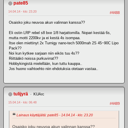
pate85
14.04.14 - klo: 23.20
#4488
Osaisko joku neuvoa akun valinnan kanssa??
Eli ostin LRP rebel s8 bxe 1/8 harjattomilla. Nopari kestää 6s,
mutta motti 2200kv ja ei kestä 4s isompaa.
Itse olen miettinyt 2x Turnigy nano-tech 5000mah 2S 45~90C Lipo
Pack??
Noi kun kytkee sarjaan niin eikös tuu 4s??
Riittääkö noissa purkuvirrat??
Hobbykingistä mielellään, kun tuttu kauppa..
Jos huono vaihtoehto niin ehdotuksia otetaan vastaa..
tulijyrä
KUArc
15.04.14 - klo: 06.48
#4489
Lainaus käyttäjältä: pate85 - 14.04.14 - klo: 23.20
Osaisko joku neuvoa akun valinnan kanssa??