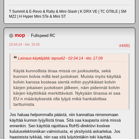
T Summit & E-Revo & Rally & Mini-Slash | K DRX VE | TC GT8LE | SM
MZ2 | H Hyper Mini STe & Mini ST
mop
Fullspeed RC
15.04.14 - klo: 15.02
#4491
Lainaus käyttäjältä: tapsa92 - 02.04.14 - klo: 17.09
Käytä kunnollista tinaa missä on juoksutetta, sekä
kunnon kolvia millä teet juotokset. Muista myös käyttää
kolvin kanssa kosteaa sientä mihin pyyhkäiset kolvin
kärjen jokaisen juotoksen jälkeen, näin pidennät kolvin
kärjen käyttöikää merkittävästi. Nykyään tinassa ei saa
EU:n määräyksestä olla lyijyä mikä hankaloittaa
tarttumista.
Jos haluaa helpommalla päästä, niin kannattaa nimenomaan
käyttää kunnon lyijyllistä tinaa. Sitä saa kaupasta siinä missä
ennenkin. Sen käyttöä rajoittava RoHS-direktiivi koskee
kulutuselektroniikan valmistusta, ei yksityistä askartelua. Jos
haasteista tykkää, niin saa sitä lyijytöntäkin toki käyttää.