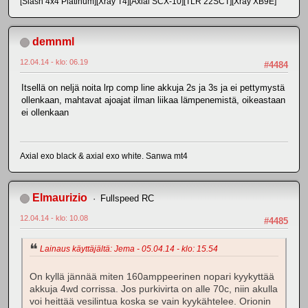
[Slash 4x4 Platinum][Xray T4][Axial SCX-10][TLR 22SCT][Xray XB9E]
demnml
12.04.14 - klo: 06.19
#4484
Itsellä on neljä noita lrp comp line akkuja 2s ja 3s ja ei pettymystä
ollenkaan, mahtavat ajoajat ilman liikaa lämpenemistä, oikeastaan
ei ollenkaan
Axial exo black & axial exo white. Sanwa mt4
Elmaurizio
Fullspeed RC
12.04.14 - klo: 10.08
#4485
Lainaus käyttäjältä: Jema - 05.04.14 - klo: 15.54
On kyllä jännää miten 160amppeerinen nopari kyykyttää
akkuja 4wd corrissa. Jos purkivirta on alle 70c, niin akulla
voi heittää vesilintua koska se vain kyykähtelee. Orionin