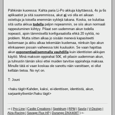
Pähkinän kuoressa: Kahta paria Li-Po akkuja käyttäessä, 4s ja 6s
aplikaatiot ja sitä suuremmissa, akut
ei
voi olla eri aikaan
ostettuja ja toisella enemmän syklejä takana. Koska, se kuluttaa
sitä uutta akkua
todella
paljon nopeammin, se siis akun normaali
rappeutuminen kiihtyy. Pilaat sen uudemman akun todella
nopeasti, ajoin tämmösellä konfiguraatiolla ehkä 20 sykliä, no
problem. Mutta sitten alkaa jo sisään menevä kapasiteetti
laskemaan ja akku alkaa tekemään kuolemaa, niinkuin lipo akun
elinkaareen jossain vaiheessa toki kuuluukin. Se vaan hajottaa
akun
exponentiaalisemmalla vauhdilla
kuin identtisten akkujen
käyttö. Minä maksoin oppirahat 50€, eli pilasin uudemman akun,
ja tuhrustin tämän siksi ettei muiden tarvitse oppirahoja maksaa.
Minulle tätä ei vaan koskaa ole sanottu näin varoittaen, ei ollut
kellään tietoa. No nyt on.
T: Jouni
<haku tägit>Kahden, kaksi, ei-identtisen, identtistä, akun,
sarjaankytkentä</haku tägit>
-= (
Pro-Line
|
Castle Creations
|
Spektrum
|
RPM
|
Savöx
|
V-Dezign
|
Alza-Racing
|
Savage Flux HP
|
Durango DNX408T
) =-