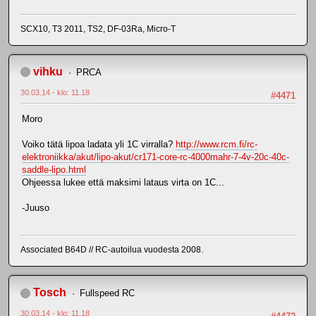
SCX10, T3 2011, TS2, DF-03Ra, Micro-T
vihku
PRCA
30.03.14 - klo: 11.18
#4471
Moro
Voiko tätä lipoa ladata yli 1C virralla?
http://www.rcm.fi/rc-
elektroniikka/akut/lipo-akut/cr171-core-rc-4000mahr-7-4v-20c-40c-
saddle-lipo.html
Ohjeessa lukee että maksimi lataus virta on 1C...
-Juuso
Associated B64D // RC-autoilua vuodesta 2008.
Tosch
Fullspeed RC
30.03.14 - klo: 11.18