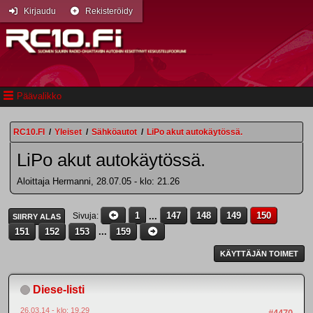
Kirjaudu
Rekisteröidy
Päävalikko
RC10.FI
/
Yleiset
/
Sähköautot
/
LiPo akut autokäytössä.
LiPo akut autokäytössä.
Aloittaja Hermanni, 28.07.05 - klo: 21.26
1
...
147
148
149
150
Sivuja
SIIRRY ALAS
151
152
153
...
159
KÄYTTÄJÄN TOIMET
Diese-listi
26.03.14 - klo: 19.29