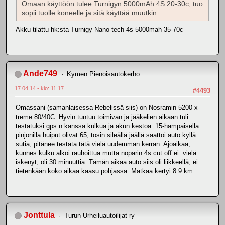
Omaan käyttöön tulee Turnigyn 5000mAh 4S 20-30c, tuo
sopii tuolle koneelle ja sitä käyttää muutkin.
Akku tilattu hk:sta Turnigy Nano-tech 4s 5000mah 35-70c
Ande749
Kymen Pienoisautokerho
17.04.14 - klo: 11.17
#4493
Omassani (samanlaisessa Rebelissä siis) on Nosramin 5200 x-
treme 80/40C. Hyvin tuntuu toimivan ja jääkelien aikaan tuli
testatuksi gps:n kanssa kulkua ja akun kestoa. 15-hampaisella
pinjonilla huiput olivat 65, tosin sileällä jäällä saattoi auto kyllä
sutia, pitänee testata tätä vielä uudemman kerran. Ajoaikaa,
kunnes kulku alkoi rauhoittua mutta noparin 4s cut off ei vielä
iskenyt, oli 30 minuuttia. Tämän aikaa auto siis oli liikkeellä, ei
tietenkään koko aikaa kaasu pohjassa. Matkaa kertyi 8.9 km.
Jonttula
Turun Urheiluautoilijat ry