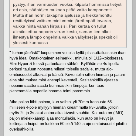
pystyy, ihan varmuuden vuoksi. Kilpailu hommissa tietysti
eri asia, sääntöjen mukaan pitää valita komponentit.
Mutta ihan normi takapiha ajelussa ja hiekkamonttu
revittelyissä valitsen mielummin järeämpää tavaraa,
vaikka hinta vähän kirpaisisi. Pari kertaa on tullut
alimitoitettua noparin virran kesto, saman tien alkoi
ilmestyä lämpö ongelmia vaikka välitykset ja speksit oli
yleisesti kunnossa.
"Turhan järeästä" luopuminen voi olla kyllä pihasuttailussakin ihan
hyvä idea. Omakohtainen esimerkki, minulla oli 1/12-kokoisessa
Mini Hyper STe:ssä patterikasin sähköt. Kyllähän se 4s-lipoilla
perkasi tauluun nopeutta reilusti toiselle sadalle, mutta ajo-
omituisuudet alkoivat jo kärsiä. Keventelin sitten hieman ja parani
aina sitä mukaa mitä enempi keventeli. Kasisähköillä ajaessa
nopariin saattoi saada kummastikin lämpöjä, kun taas
pienemmällä noparilla homma toimi paremmin.
Aika paljon lähti painoa, kun vaihtoi yli 70mm kannusta 56-
milliseen 4-pole myllyyn hieman kireämmällä kv-luvulla, jolloin
myös 2s ja 3s akut antaa aika kivasti vauhtia. Ko. auto on (IMO)
paljon mielekkäämpi ajaa montullakin, kun auto on kevyt ja
ketterja ja huiput on luokkaa 60 eikä 140 ja ajo-omituisuudet pilattu
överisähköillä.