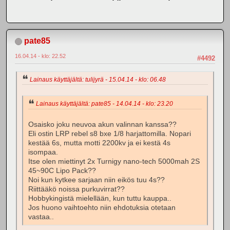
pate85
16.04.14 - klo: 22.52
#4492
Lainaus käyttäjältä: tulijyrä - 15.04.14 - klo: 06.48
Lainaus käyttäjältä: pate85 - 14.04.14 - klo: 23.20
Osaisko joku neuvoa akun valinnan kanssa??
Eli ostin LRP rebel s8 bxe 1/8 harjattomilla. Nopari
kestää 6s, mutta motti 2200kv ja ei kestä 4s
isompaa.
Itse olen miettinyt 2x Turnigy nano-tech 5000mah 2S
45~90C Lipo Pack??
Noi kun kytkee sarjaan niin eikös tuu 4s??
Riittääkö noissa purkuvirrat??
Hobbykingistä mielellään, kun tuttu kauppa..
Jos huono vaihtoehto niin ehdotuksia otetaan
vastaa..