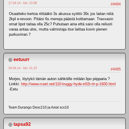
17.04.14 - klo: 13.08
#4494
Osaatteko kertoa riittääkö 3s akussa syöttö 30c jos laitan niitä
2kpl e-revoon. Pitäisi 6s menoja päästä koittamaan. Traxxasin
omat lipot taitaa olla 25c? Puhutaan aina että saisi olla reilusti
varaa antaa ulos, mutta valmistaja itse laittaa kovin pienen
purkuvirran.?
eetuurr
20.04.14 - klo: 21.23
#4495
Morjes, löytykö tämän auton sähköille mitään lipo piipparia ?
Linkki:
http://www.rceet.net/110-truggy-hyde-tr02t-rtr-p-1600.html
-Eetu
Team Durango Desc210 ja Axial scx10
tapsa92