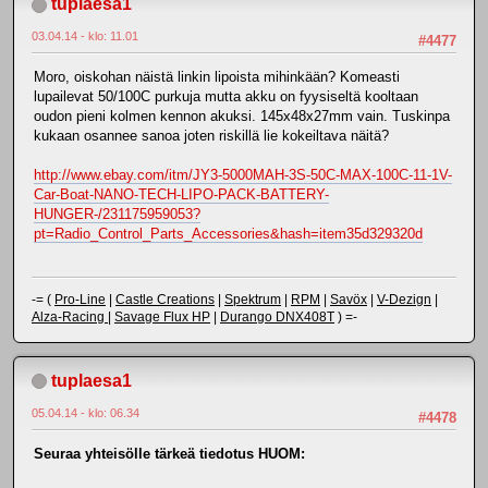
tuplaesa1
03.04.14 - klo: 11.01
#4477
Moro, oiskohan näistä linkin lipoista mihinkään? Komeasti
lupailevat 50/100C purkuja mutta akku on fyysiseltä kooltaan
oudon pieni kolmen kennon akuksi. 145x48x27mm vain. Tuskinpa
kukaan osannee sanoa joten riskillä lie kokeiltava näitä?
http://www.ebay.com/itm/JY3-5000MAH-3S-50C-MAX-100C-11-1V-
Car-Boat-NANO-TECH-LIPO-PACK-BATTERY-
HUNGER-/231175959053?
pt=Radio_Control_Parts_Accessories&hash=item35d329320d
-= (
Pro-Line
|
Castle Creations
|
Spektrum
|
RPM
|
Savöx
|
V-Dezign
|
Alza-Racing
|
Savage Flux HP
|
Durango DNX408T
) =-
tuplaesa1
05.04.14 - klo: 06.34
#4478
Seuraa yhteisölle tärkeä tiedotus HUOM: