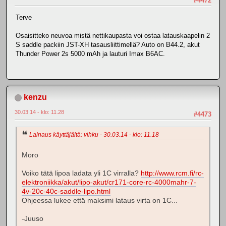
#4472
Terve
Osaisitteko neuvoa mistä nettikaupasta voi ostaa latauskaapelin 2
S saddle packiin JST-XH tasausliittimellä? Auto on B44.2, akut
Thunder Power 2s 5000 mAh ja lauturi Imax B6AC.
kenzu
30.03.14 - klo: 11.28
#4473
Lainaus käyttäjältä: vihku - 30.03.14 - klo: 11.18
Moro
Voiko tätä lipoa ladata yli 1C virralla?
http://www.rcm.fi/rc-
elektroniikka/akut/lipo-akut/cr171-core-rc-4000mahr-7-
4v-20c-40c-saddle-lipo.html
Ohjeessa lukee että maksimi lataus virta on 1C...
-Juuso