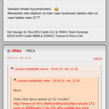
Vastasit omaan kysymykseesi...
Meinasitko että ohjeisiin on ihan vaan huvikseen laitettu että voi
vaan ladata vaan 1C??
Hpi Savage XL Flux (8S) Castle XL2 & 780KV, Team Durango
DESC410R Castle MMM & 2200KV, Traxxas E-Revo 1/16
vihku
PRCA
30.03.14 - klo: 11.32
#4474
Lainaus käyttäjältä: kenzu - 30.03.14 - klo: 11.28
Lainaus käyttäjältä: vihku - 30.03.14 - klo: 11.18
Moro
Voiko tätä lipoa ladata yli 1C virralla?
http://www.rcm.fi/rc-elektroniikka/akut/lipo-akut/cr171-
core-rc-4000mahr-7-4v-20c-40c-saddle-lipo.html