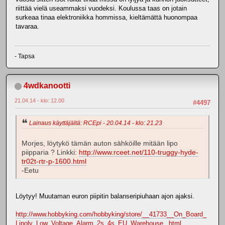
riittää vielä useammaksi vuodeksi. Koulussa taas on jotain
surkeaa tinaa elektroniikka hommissa, kieltämättä huonompaa
tavaraa.
- Tapsa
4wdkanootti
21.04.14 - klo: 12.00
#4497
Lainaus käyttäjältä: RCEpi - 20.04.14 - klo: 21.23
Morjes, löytykö tämän auton sähköille mitään lipo
piipparia ? Linkki:
http://www.rceet.net/110-truggy-hyde-
tr02t-rtr-p-1600.html
-Eetu
Löytyy! Muutaman euron piipitin balanseripiuhaan ajon ajaksi.
http://www.hobbyking.com/hobbyking/store/__41733__On_Board_
Lipoly_Low_Voltage_Alarm_2s_4s_EU_Warehouse_.html