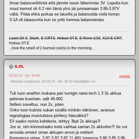
ilman balanceriliitintä että jännite nousi lähemmäs 3V. Lopulta kun
muut kennot oli 4.2 niin tämä yksi jäi junnaamaan 3.86-3.87V
väliä. Pitää ehkä purkaa se laturilla ja balansoida vielä kerran.
0.1A oli latausvirta kun se yritti kennoa balanseerata.
Lazer ZX-5
,
Slash
,
E-CRT.5
,
Hobao ST-E
,
E-Revo 1/16
,
X1X E-CRT
,
Hobao ST-E
...love the smell of 2 burned coil(s) in the morning...
s.m.
02.03.14 - klo: 14.40
#4446
Viimeisin muokkaus
: 02.03.14 - klo: 20.00 käyttäjältä s.m.
Tuli tuon wraithin mukana pari turnigin nano-tech 1.3 3s akkua
pehmee kuorinen. edit 45-90C
Itelleni soveltuu, nuo 2s, joten.
Onko tuon kutiste sukan sisällä minkän näköinen, avaruus
tegnologiaa muistuttava piirilevy hässäkkä?
Eli saako noista kahdesta, tehtyy 3kpl 2s akkuja?!
Jos ei, niin kiinnostaako ketä vaihtaa saman 2s akkuihin?! Ite voi
arvioida omien/ oman akkujen arvon ja noitten!
Kennoissa virtaa, 3,82 3,82 3,82 11,46V toisessa 3,86 3,85 3,86