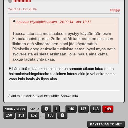
demnml
24.03.14 - klo: 20.04
#4469
Lainaus käyttäjältä: unkka - 24.03.14 - klo: 19.57
Tuossa laturissa muistaakseni pystyy käyttämään esim
3s balansointi porttia 2s:lle mikäli tunkee/tekee sellaisen
liittimen että ylimääräinen pinni jää käyttämättä.
Pikaisella googletuksella tuollaista tietoa löytyi myös netin
syövereistä eli sieltä etsimään, jollei halua aina kahta
akkua ladata yhtäaikaa.
Eihän siinä mitään kun kaksi akkua samaan aikaan lataa mutta
haittaako/vahingoittaako tuollainen lataus akkuja vai onko sama
vaan kuin latais 4s lipoo aina.
Axial exo black & axial exo white. Sanwa mt4
1
...
146
147
148
149
Sivuja
SIIRRY YLÖS
150
151
152
...
159
KÄYTTÄJÄN TOIMET