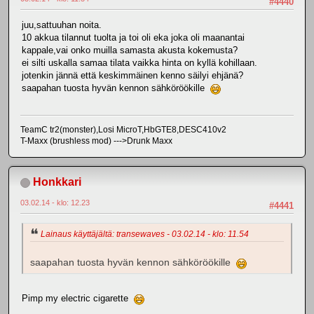
#4440
juu,sattuuhan noita.
10 akkua tilannut tuolta ja toi oli eka joka oli maanantai
kappale,vai onko muilla samasta akusta kokemusta?
ei silti uskalla samaa tilata vaikka hinta on kyllä kohillaan.
jotenkin jännä että keskimmäinen kenno säilyi ehjänä?
saapahan tuosta hyvän kennon sähköröökille
TeamC tr2(monster),Losi MicroT,HbGTE8,DESC410v2
T-Maxx (brushless mod) --->Drunk Maxx
Honkkari
03.02.14 - klo: 12.23
#4441
Lainaus käyttäjältä: transewaves - 03.02.14 - klo: 11.54
saapahan tuosta hyvän kennon sähköröökille
Pimp my electric cigarette