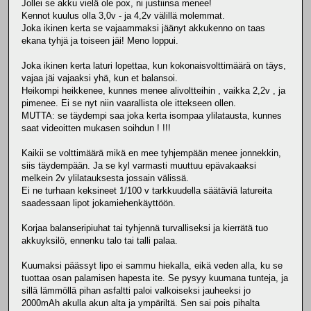
Jollei se akku vielä ole pox, ni justiinsa menee!
Kennot kuulus olla 3,0v - ja 4,2v välillä molemmat.
Joka ikinen kerta se vajaammaksi jäänyt akkukenno on taas
ekana tyhjä ja toiseen jäi! Meno loppui.
Joka ikinen kerta laturi lopettaa, kun kokonaisvolttimäärä on täys,
vajaa jäi vajaaksi yhä, kun et balansoi.
Heikompi heikkenee, kunnes menee alivoltteihin , vaikka 2,2v , ja
pimenee. Ei se nyt niin vaarallista ole ittekseen ollen.
MUTTA: se täydempi saa joka kerta isompaa ylilatausta, kunnes
saat videoitten mukasen soihdun ! !!!
Kaikii se volttimäärä mikä en mee tyhjempään menee jonnekkin,
siis täydempään. Ja se kyl varmasti muuttuu epävakaaksi
melkein 2v ylilatauksesta jossain välissä.
Ei ne turhaan keksineet 1/100 v tarkkuudella säätäviä latureita
saadessaan lipot jokamiehenkäyttöön.
Korjaa balanseripiuhat tai tyhjennä turvalliseksi ja kierrätä tuo
akkuyksilö, ennenku talo tai talli palaa.
Kuumaksi päässyt lipo ei sammu hiekalla, eikä veden alla, ku se
tuottaa osan palamisen hapesta ite. Se pysyy kuumana tunteja, ja
sillä lämmöllä pihan asfaltti paloi valkoiseksi jauheeksi jo
2000mAh akulla akun alta ja ympäriltä. Sen sai pois pihalta