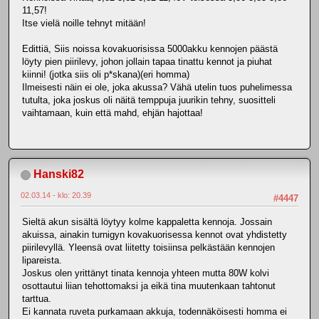
11,57!
Itse vielä noille tehnyt mitään!
Edittiä, Siis noissa kovakuorisissa 5000akku kennojen päästä
löyty pien piirilevy, johon jollain tapaa tinattu kennot ja piuhat
kiinni! (jotka siis oli p*skana)(eri homma)
Ilmeisesti näin ei ole, joka akussa? Vähä utelin tuos puhelimessa
tutulta, joka joskus oli näitä temppuja juurikin tehny, suositteli
vaihtamaan, kuin että mahd, ehjän hajottaa!
Hanski82
02.03.14 - klo: 20.39
#4447
Sieltä akun sisältä löytyy kolme kappaletta kennoja. Jossain
akuissa, ainakin turnigyn kovakuorisessa kennot ovat yhdistetty
piirilevyllä. Yleensä ovat liitetty toisiinsa pelkästään kennojen
lipareista.
Joskus olen yrittänyt tinata kennoja yhteen mutta 80W kolvi
osottautui liian tehottomaksi ja eikä tina muutenkaan tahtonut
tarttua.
Ei kannata ruveta purkamaan akkuja, todennäköisesti homma ei