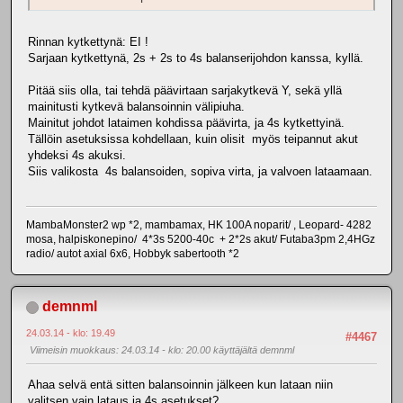
Rinnan kytkettynä: EI !
Sarjaan kytkettynä, 2s + 2s to 4s balanserijohdon kanssa, kyllä.
Pitää siis olla, tai tehdä päävirtaan sarjakytkevä Y, sekä yllä
mainitusti kytkevä balansoinnin välipiuha.
Mainitut johdot lataimen kohdissa päävirta, ja 4s kytkettyinä.
Tällöin asetuksissa kohdellaan, kuin olisit myös teipannut akut
yhdeksi 4s akuksi.
Siis valikosta 4s balansoiden, sopiva virta, ja valvoen lataamaan.
MambaMonster2 wp *2, mambamax, HK 100A noparit/ , Leopard- 4282
mosa, halpiskonepino/ 4*3s 5200-40c + 2*2s akut/ Futaba3pm 2,4HGz
radio/ autot axial 6x6, Hobbyk sabertooth *2
demnml
24.03.14 - klo: 19.49
#4467
Viimeisin muokkaus
: 24.03.14 - klo: 20.00 käyttäjältä demnml
Ahaa selvä entä sitten balansoinnin jälkeen kun lataan niin
valitsen vain lataus ja 4s asetukset?