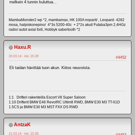
melkein 4 tunnin kuluttua...
MambaMonster2 wp *2, mambamax, HK 100A noparit/ , Leopard- 4282
mosa, halpiskonepino/ 4*3s 5200-40c + 2*2s akut/ Futaba3pm 2,4HGz
radio/ autot axial 6x6, Hobbyk sabertooth *2
Haxu.R
20.03.14 - klo: 20.28
#4452
Eli taidan hävittää tuon akun. Kiitos neuvoista.
1:1 Drifteri rakenteilla Escort V8 Super Saloon
1:10 Drifterit BMW E46 RevolRC Ultim8 RWD, BMW E30 M3 TT-01D
1.5CS ja BMW E30 M3 MST FXX DS RWD
AntzaK
21.03.14 - klo: 22.05
#4453