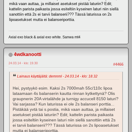
mikä vaan auttaa, ja millaiset asetukset pistää laturiin? Edit;
kattelin parista paikasta jossa esiteltiin kyseinen laturi niin siellä
sanottiin että 2s ei tarvii balanserii??? Tässä laturissa on 2s
lipoasetukset mutta ei balanseriporttia.
Axial exo black & axial exo white. Sanwa mt4
4wdkanootti
24.03.14 - klo: 19.30
#4466
Lainaus käyttäjältä: demnml - 24.03.14 - klo: 18.32
Hei, pystyykö esim. Kaksi 2s 7000mah 55c/110c lipoa
lataamaan 4s balanserin kautta rinnan kytkettynä? Olis
graupnerin 20A virtalähde ja turnigy accucell 8150 laturi?
Vai sarjassa? Kun laturissa ei ole 2s balanseri porttia...
Pistäkää yvtä tai s.postia, mikä vaan auttaa, ja millaiset
asetukset pistää laturiin? Edit; kattelin parista paikasta
jossa esiteltiin kyseinen laturi niin siellä sanottiin että 2s
ei tarvii balanserii??? Tässä laturissa on 2s lipoasetukset
mutta ei balanseriporttia.