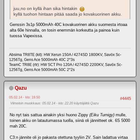
juu,no on kyllä ihan sika hintakin
kyllä tuohon hintaan pitää saada jo kovakuorinen akku.
Genssin 3s1p 5000mAh 40C kovakuorinen akku suomesta irtoaa
alta 60e hinnalla, on tosin enemmän korkeutta ja painoa kuin
tuossa Vapexissa.
Absima TR8TE (kit): HW Xerun 150A / 4274SD 1800KV, Savöx Sc-
1256Tg, Gens Ace 5000mAh 40C 2*3s
TeamC TR8E (rtr): HW SCT Pro 120A / 4274SD 2200KV, Savöx Sc-
1256Tg, Gens Ace 5000mAh 50C 2*2s
Qazu
05.02.14 - klo: 19.50
#4445
Viimeisin muokkaus
: 05.02.14 - klo: 22.20 käyttäjältä Qazu
No nyt tais sattua ainakin yksi huono Zippy
(Eiku Turnigy)
mulle,
toinen akku on latautumassa tuolla, siinä oli jännitteet ok. 6S 5000
mah 20C.
C3:n jännite oli jo pakasta otettuna tyyliin 2V. Sain ladattua virtaa