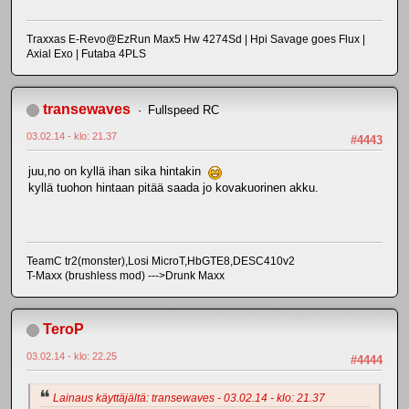
Traxxas E-Revo@EzRun Max5 Hw 4274Sd | Hpi Savage goes Flux |
Axial Exo | Futaba 4PLS
transewaves
Fullspeed RC
03.02.14 - klo: 21.37
#4443
juu,no on kyllä ihan sika hintakin
kyllä tuohon hintaan pitää saada jo kovakuorinen akku.
TeamC tr2(monster),Losi MicroT,HbGTE8,DESC410v2
T-Maxx (brushless mod) --->Drunk Maxx
TeroP
03.02.14 - klo: 22.25
#4444
Lainaus käyttäjältä: transewaves - 03.02.14 - klo: 21.37