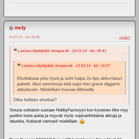
mcly
24.03.14 - klo: 08.45
#4463
Lainaus käyttäjältä: temppa.kk - 24.03.14 - klo: 08.41
Lainaus käyttäjältä: temppa.kk - 23.03.14 - klo: 16.07
Ehottakaas joku hyvä ja suht halpa 2s lipo akku+laturi
paketti. Akut semmosia että sopii mini grave diggerin
akkuboxiin. Mielellään traxxas liittimellä.
Oliks kellään ehottaa?
Sinuna soittaisin suoraan HobbyFactoryyn kun kyseinen liike myy
juurikin tuota autoa ja myyvät myös sopivanhintaisia akkuja ja
latureita. Auttavat varmasti mielellään