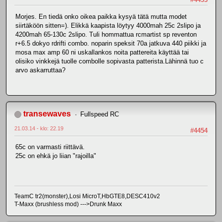
Morjes. En tiedä onko oikea paikka kysyä tätä mutta modet
siirtäköön sitten=). Elikkä kaapista löytyy 4000mah 25c 2slipo ja
4200mah 65-130c 2slipo. Tuli hommattua rcmartist sp reventon
r+6.5 dokyo rdrifti combo. noparin speksit 70a jatkuva 440 piikki ja
mosa max amp 60 ni uskallankos noita pattereita käyttää tai
olisiko vinkkejä tuolle combolle sopivasta patterista.Lähinnä tuo c
arvo askarruttaa?
transewaves
Fullspeed RC
21.03.14 - klo: 22.19
#4454
65c on varmasti riittävä.
25c on ehkä jo liian "rajoilla"
TeamC tr2(monster),Losi MicroT,HbGTE8,DESC410v2
T-Maxx (brushless mod) --->Drunk Maxx