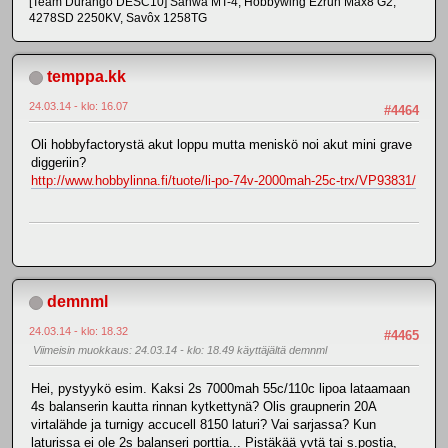
[Team Durango DESC10] Sanwa MT-4, Hobbywing Ezrun Max8 G2,
4278SD 2250KV, Savôx 1258TG
temppa.kk
24.03.14 - klo: 16.07
#4464
Oli hobbyfactorystä akut loppu mutta meniskö noi akut mini grave
diggeriin?
http://www.hobbylinna.fi/tuote/li-po-74v-2000mah-25c-trx/VP93831/
demnml
24.03.14 - klo: 18.32
#4465
Viimeisin muokkaus
: 24.03.14 - klo: 18.49 käyttäjältä demnml
Hei, pystyykö esim. Kaksi 2s 7000mah 55c/110c lipoa lataamaan
4s balanserin kautta rinnan kytkettynä? Olis graupnerin 20A
virtalähde ja turnigy accucell 8150 laturi? Vai sarjassa? Kun
laturissa ei ole 2s balanseri porttia... Pistäkää yvtä tai s.postia,