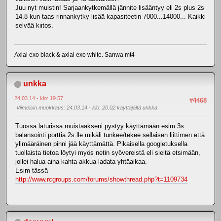
Juu nyt muistin! Sarjaankytkemällä jännite lisääntyy eli 2s plus 2s
14.8 kun taas rinnankytky lisää kapasiteetin 7000...14000... Kaikki
selvää kiitos.
Axial exo black & axial exo white. Sanwa mt4
unkka
24.03.14 - klo: 19.57
#4468
Viimeisin muokkaus
: 24.03.14 - klo: 20.02 käyttäjältä unkka
Tuossa laturissa muistaakseni pystyy käyttämään esim 3s
balansointi porttia 2s:lle mikäli tunkee/tekee sellaisen liittimen että
ylimääräinen pinni jää käyttämättä. Pikaisella googletuksella
tuollaista tietoa löytyi myös netin syövereistä eli sieltä etsimään,
jollei halua aina kahta akkua ladata yhtäaikaa.
Esim tässä
http://www.rcgroups.com/forums/showthread.php?t=1109734