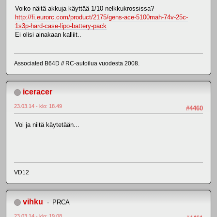
Voiko näitä akkuja käyttää 1/10 nelkkukrossissa?
http://fi.eurorc.com/product/2175/gens-ace-5100mah-74v-25c-
1s3p-hard-case-lipo-battery-pack
Ei olisi ainakaan kalliit..
Associated B64D // RC-autoilua vuodesta 2008.
iceracer
23.03.14 - klo: 18.49
#4460
Voi ja niitä käytetään...
VD12
vihku
PRCA
23.03.14 - klo: 19.08