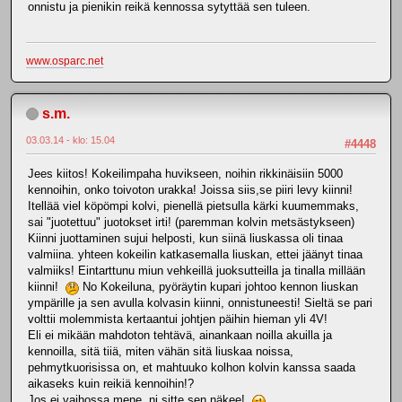
onnistu ja pienikin reikä kennossa sytyttää sen tuleen.
www.osparc.net
s.m.
03.03.14 - klo: 15.04
#4448
Jees kiitos! Kokeilimpaha huvikseen, noihin rikkinäisiin 5000
kennoihin, onko toivoton urakka! Joissa siis,se piiri levy kiinni!
Itellää viel köpömpi kolvi, pienellä pietsulla kärki kuumemmaks,
sai "juotettuu" juotokset irti! (paremman kolvin metsästykseen)
Kiinni juottaminen sujui helposti, kun siinä liuskassa oli tinaa
valmiina. yhteen kokeilin katkasemalla liuskan, ettei jäänyt tinaa
valmiiks! Eintarttunu miun vehkeillä juoksutteilla ja tinalla millään
kiinni!
No Kokeiluna, pyöräytin kupari johtoo kennon liuskan
ympärille ja sen avulla kolvasin kiinni, onnistuneesti! Sieltä se pari
volttii molemmista kertaantui johtjen päihin hieman yli 4V!
Eli ei mikään mahdoton tehtävä, ainankaan noilla akuilla ja
kennoilla, sitä tiiä, miten vähän sitä liuskaa noissa,
pehmytkuorisissa on, et mahtuuko kolhon kolvin kanssa saada
aikaseks kuin reikiä kennoihin!?
Jos ei vaihossa mene, ni sitte sen näkee!