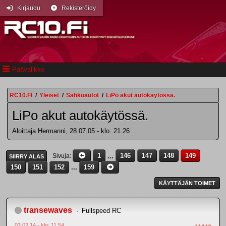
Kirjaudu
Rekisteröidy
Päävalikko
RC10.FI
/
Yleiset
/
Sähköautot
/
LiPo akut autokäytössä.
LiPo akut autokäytössä.
Aloittaja Hermanni, 28.07.05 - klo: 21.26
1
...
146
147
148
149
Sivuja
SIIRRY ALAS
150
151
152
...
159
KÄYTTÄJÄN TOIMET
transewaves
Fullspeed RC
03.02.14 - klo: 11.54