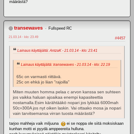
määrästä?
transewaves
Fullspeed RC
21.03.14 - klo: 23.49
#4457
Lainaus käyttäjältä: AntzaK - 21.03.14 - klo: 23.41
Lainaus käyttäjältä: transewaves - 21.03.14 - klo: 22.19
65c on varmasti riittävä.
25c on ehkä jo liian "rajoilla"
Miten muuten homma pelaa c arvon kanssa sen suhteen
jos vaikka haluan ajoaikaa enempi kapasiteettia
nostamalla.Esim kärähtääkö nopari jos lykkää 6000mah
50c=300A jos nyt oiken laskin. Vai ottaako mosa ja nopari
vain tarvitsemansa virran tuosta määrästä?
tarjoo mahheja vaik miljuuna
ei se noppa ole siitä moksiskaan
kunhan motti ei pyydä amppeereita hulluna.