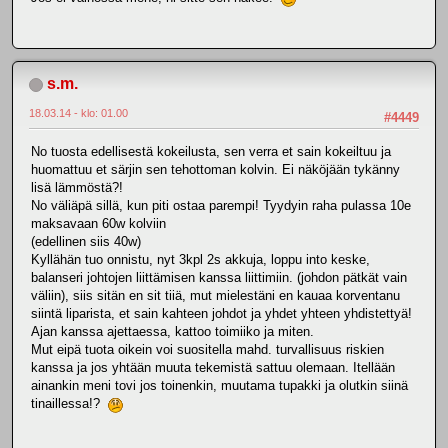
s.m.
18.03.14 - klo: 01.00
#4449
No tuosta edellisestä kokeilusta, sen verra et sain kokeiltuu ja
huomattuu et särjin sen tehottoman kolvin. Ei näköjään tykänny
lisä lämmöstä?!
No väliäpä sillä, kun piti ostaa parempi! Tyydyin raha pulassa 10e
maksavaan 60w kolviin
(edellinen siis 40w)
Kyllähän tuo onnistu, nyt 3kpl 2s akkuja, loppu into keske,
balanseri johtojen liittämisen kanssa liittimiin. (johdon pätkät vain
väliin), siis sitän en sit tiiä, mut mielestäni en kauaa korventanu
siintä liparista, et sain kahteen johdot ja yhdet yhteen yhdistettyä!
Ajan kanssa ajettaessa, kattoo toimiiko ja miten.
Mut eipä tuota oikein voi suositella mahd. turvallisuus riskien
kanssa ja jos yhtään muuta tekemistä sattuu olemaan. Itellään
ainankin meni tovi jos toinenkin, muutama tupakki ja olutkin siinä
tinaillessa!?