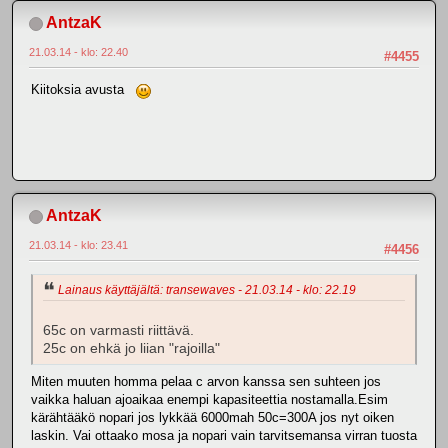
AntzaK
21.03.14 - klo: 22.40
#4455
Kiitoksia avusta
AntzaK
21.03.14 - klo: 23.41
#4456
Lainaus käyttäjältä: transewaves - 21.03.14 - klo: 22.19
65c on varmasti riittävä.
25c on ehkä jo liian "rajoilla"
Miten muuten homma pelaa c arvon kanssa sen suhteen jos
vaikka haluan ajoaikaa enempi kapasiteettia nostamalla.Esim
kärähtääkö nopari jos lykkää 6000mah 50c=300A jos nyt oiken
laskin. Vai ottaako mosa ja nopari vain tarvitsemansa virran tuosta