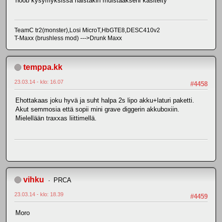
noob kysymyksissä näistäkin muistaakseni käsitelty
TeamC tr2(monster),Losi MicroT,HbGTE8,DESC410v2
T-Maxx (brushless mod) --->Drunk Maxx
temppa.kk
23.03.14 - klo: 16.07
#4458
Ehottakaas joku hyvä ja suht halpa 2s lipo akku+laturi paketti.
Akut semmosia että sopii mini grave diggerin akkuboxiin.
Mielellään traxxas liittimellä.
vihku
PRCA
23.03.14 - klo: 18.39
#4459
Moro