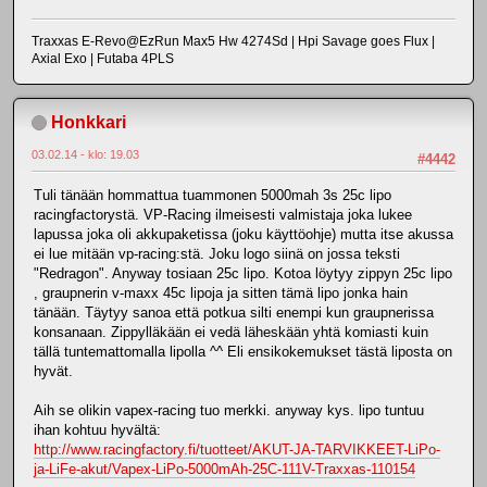
Traxxas E-Revo@EzRun Max5 Hw 4274Sd | Hpi Savage goes Flux |
Axial Exo | Futaba 4PLS
Honkkari
03.02.14 - klo: 19.03
#4442
Tuli tänään hommattua tuammonen 5000mah 3s 25c lipo
racingfactorystä. VP-Racing ilmeisesti valmistaja joka lukee
lapussa joka oli akkupaketissa (joku käyttöohje) mutta itse akussa
ei lue mitään vp-racing:stä. Joku logo siinä on jossa teksti
"Redragon". Anyway tosiaan 25c lipo. Kotoa löytyy zippyn 25c lipo
, graupnerin v-maxx 45c lipoja ja sitten tämä lipo jonka hain
tänään. Täytyy sanoa että potkua silti enempi kun graupnerissa
konsanaan. Zippylläkään ei vedä läheskään yhtä komiasti kuin
tällä tuntemattomalla lipolla ^^ Eli ensikokemukset tästä liposta on
hyvät.
Aih se olikin vapex-racing tuo merkki. anyway kys. lipo tuntuu
ihan kohtuu hyvältä:
http://www.racingfactory.fi/tuotteet/AKUT-JA-TARVIKKEET-LiPo-
ja-LiFe-akut/Vapex-LiPo-5000mAh-25C-111V-Traxxas-110154