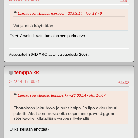
#4461
Lainaus käyttäjältä: iceracer - 23.03.14 - klo: 18.49
Voi ja niitä käytetään...
Okei. Arvelutti vain tuo alhainen purkuarvo..
Associated B64D // RC-autoilua vuodesta 2008.
temppa.kk
24.03.14 - klo: 08.41
#4462
Lainaus käyttäjältä: temppa.kk - 23.03.14 - klo: 16.07
Ehottakaas joku hyvä ja suht halpa 2s lipo akku+laturi
paketti. Akut semmosia että sopii mini grave diggerin
akkuboxiin. Mielellään traxxas liittimellä.
Oliks kellään ehottaa?