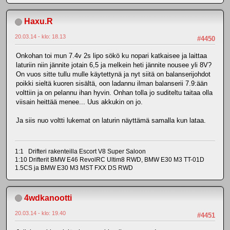
Haxu.R
20.03.14 - klo: 18.13
#4450
Onkohan toi mun 7.4v 2s lipo sökö ku nopari katkaisee ja laittaa
laturiin niin jännite jotain 6,5 ja melkein heti jännite nousee yli 8V?
On vuos sitte tullu mulle käytettynä ja nyt siitä on balanserijohdot
poikki sieltä kuoren sisältä, oon ladannu ilman balanserii 7.9:ään
volttiin ja on pelannu ihan hyvin. Onhan tolla jo suditeltu taitaa olla
viisain heittää menee... Uus akkukin on jo.
Ja siis nuo voltti lukemat on laturin näyttämä samalla kun lataa.
1:1 Drifteri rakenteilla Escort V8 Super Saloon
1:10 Drifterit BMW E46 RevolRC Ultim8 RWD, BMW E30 M3 TT-01D
1.5CS ja BMW E30 M3 MST FXX DS RWD
4wdkanootti
20.03.14 - klo: 19.40
#4451