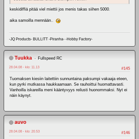
keskidiffiä pitää viel miettii jos menis takas siihen 5000.
aika samoilla mennään..
-JQ Products- BULLITT -Piranha- -Hobby Factory-
Tuukka
Fullspeed RC
28.04.08 - klo: 11.13
#145
Tuomaksen kiesiin laitettiin sunnuntaina paksumpi vakaaja eteen,
kun pyrki mutkassa haukkaamaan. Se rauhoittui huomattavasti.
Vanhoilla iskareilla meni kääntyvyys reilusti huonommaksi. Nyt ei
näin käynyt.
auvo
28.04.08 - klo: 20.53
#146