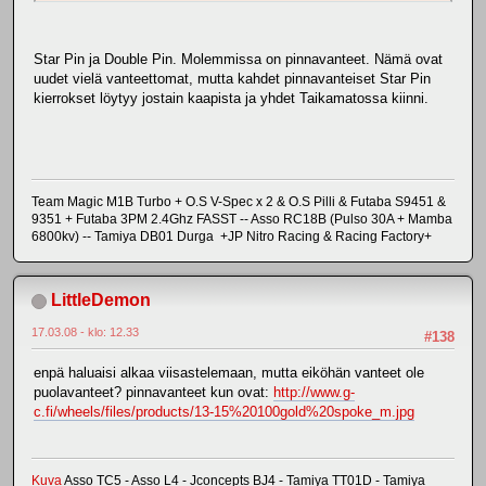
Star Pin ja Double Pin. Molemmissa on pinnavanteet. Nämä ovat
uudet vielä vanteettomat, mutta kahdet pinnavanteiset Star Pin
kierrokset löytyy jostain kaapista ja yhdet Taikamatossa kiinni.
Team Magic M1B Turbo + O.S V-Spec x 2 & O.S Pilli & Futaba S9451 &
9351 + Futaba 3PM 2.4Ghz FASST -- Asso RC18B (Pulso 30A + Mamba
6800kv) -- Tamiya DB01 Durga +JP Nitro Racing & Racing Factory+
LittleDemon
17.03.08 - klo: 12.33
#138
enpä haluaisi alkaa viisastelemaan, mutta eiköhän vanteet ole
puolavanteet? pinnavanteet kun ovat:
http://www.g-
c.fi/wheels/files/products/13-15%20100gold%20spoke_m.jpg
Kuva
Asso TC5 - Asso L4 - Jconcepts BJ4 - Tamiya TT01D - Tamiya