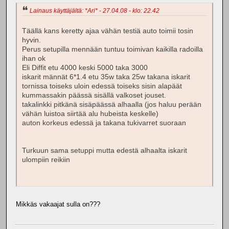
Lainaus käyttäjältä: *Ari* - 27.04.08 - klo: 22.42
Täällä kans keretty ajaa vähän testiä auto toimii tosin
hyvin.
Perus setupilla mennään tuntuu toimivan kaikilla radoilla
ihan ok
Eli Diffit etu 4000 keski 5000 taka 3000
iskarit männät 6*1.4 etu 35w taka 25w takana iskarit
tornissa toiseks uloin edessä toiseks sisin alapäät
kummassakin päässä sisällä valkoset jouset.
takalinkki pitkänä sisäpäässä alhaalla (jos haluu perään
vähän luistoa siirtää alu hubeista keskelle)
auton korkeus edessä ja takana tukivarret suoraan
Turkuun sama setuppi mutta edestä alhaalta iskarit
ulompiin reikiin
Mikkäs vakaajat sulla on???