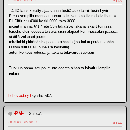
#143
Täällä kans keretty ajaa vähän testiä auto toimii tosin hyvin.
Perus setupilla mennään tuntuu toimivan kaikilla radoilla ihan ok
Eli Diffit etu 4000 keski 5000 taka 3000
iskarit männät 6*1.4 etu 35w taka 25w takana iskarit tornissa
toiseks uloin edessä toiseks sisin alapäät kummassakin päässä
sisällä valkoset jouset.
takalinkki pitkänä sisäpäässä alhaalla (jos haluu perään vähän
luistoa siirtää alu hubeista keskelle)
auton korkeus edessä ja takana tukivarret suoraan
Turkuun sama setuppi mutta edestä alhaalta iskarit ulompiin
reikiin
hobbyfactory.fi
kyosho, AKA
-PM-
SaloUA
28.04.08 - klo: 09.37
#144