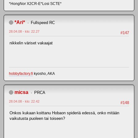
*HongNor X2CR-E*Losi SCTE*
*Ari*
Fullspeed RC
28.04.08 - klo: 22.27
#147
nikkelin väriset vakaajat
hobbyfactory.fi
kyosho, AKA
micsa
PRCA
28.04.08 - klo: 22.42
#148
Onkos kukaan koittanu Hobaon spideriä edessä, onko mitään
vaikutusta puoleen tai toiseen?