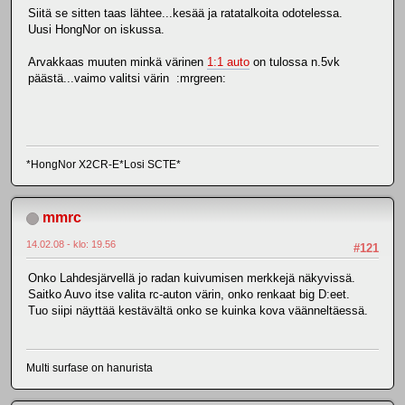
Siitä se sitten taas lähtee...kesää ja ratatalkoita odotelessa.
Uusi HongNor on iskussa.
Arvakkaas muuten minkä värinen
1:1 auto
on tulossa n.5vk
päästä...vaimo valitsi värin :mrgreen:
*HongNor X2CR-E*Losi SCTE*
mmrc
14.02.08 - klo: 19.56
#121
Onko Lahdesjärvellä jo radan kuivumisen merkkejä näkyvissä.
Saitko Auvo itse valita rc-auton värin, onko renkaat big D:eet.
Tuo siipi näyttää kestävältä onko se kuinka kova väänneltäessä.
Multi surfase on hanurista