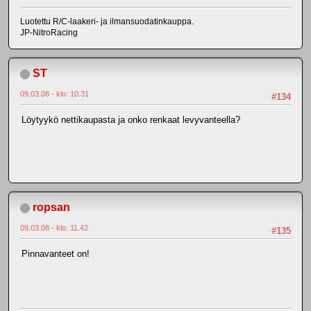
Luotettu R/C-laakeri- ja ilmansuodatinkauppa.
JP-NitroRacing
ST
09.03.08 - klo: 10.31
#134
Löytyykö nettikaupasta ja onko renkaat levyvanteella?
ropsan
09.03.08 - klo: 11.42
#135
Pinnavanteet on!