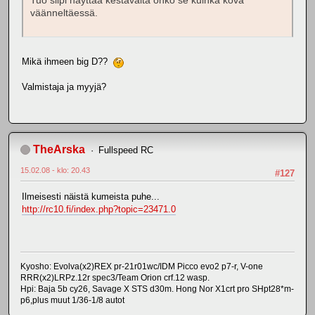
Tuo siipi näyttää kestävältä onko se kuinka kova
väänneltäessä.
Mikä ihmeen big D??
Valmistaja ja myyjä?
TheArska
Fullspeed RC
15.02.08 - klo: 20.43
#127
Ilmeisesti näistä kumeista puhe...
http://rc10.fi/index.php?topic=23471.0
Kyosho: Evolva(x2)REX pr-21r01wc/IDM Picco evo2 p7-r, V-one
RRR(x2)LRPz.12r spec3/Team Orion crf.12 wasp.
Hpi: Baja 5b cy26, Savage X STS d30m. Hong Nor X1crt pro SHpt28*m-
p6,plus muut 1/36-1/8 autot