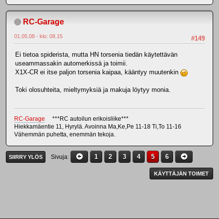
RC-Garage
01.05.08 - klo: 08.15
#149
Ei tietoa spiderista, mutta HN torsenia tiedän käytettävän
useammassakin automerkissä ja toimii.
X1X-CR ei itse paljon torsenia kaipaa, kääntyy muutenkin
Toki olosuhteita, mieltymyksiä ja makuja löytyy monia.
RC-Garage
***RC autoilun erikoisliike***
Hiekkamäentie 11, Hyrylä. Avoinna Ma,Ke,Pe 11-18 Ti,To 11-16
Vähemmän puhetta, enemmän tekoja.
1
2
3
4
5
6
Sivuja
SIIRRY YLÖS
KÄYTTÄJÄN TOIMET