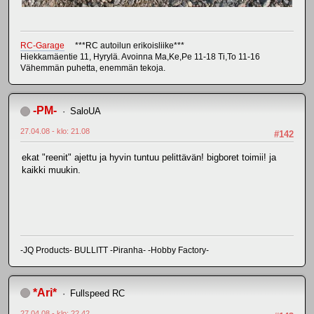
RC-Garage
***RC autoilun erikoisliike***
Hiekkamäentie 11, Hyrylä. Avoinna Ma,Ke,Pe 11-18 Ti,To 11-16
Vähemmän puhetta, enemmän tekoja.
-PM-
SaloUA
27.04.08 - klo: 21.08
#142
ekat "reenit" ajettu ja hyvin tuntuu pelittävän! bigboret toimii! ja
kaikki muukin.
-JQ Products- BULLITT -Piranha- -Hobby Factory-
*Ari*
Fullspeed RC
27.04.08 - klo: 22.42