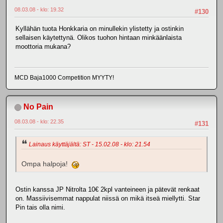
08.03.08 - klo: 19.32
#130
Kyllähän tuota Honkkaria on minullekin ylistetty ja ostinkin
sellaisen käytettynä. Olikos tuohon hintaan minkäänlaista
moottoria mukana?
MCD Baja1000 Competition MYYTY!
No Pain
08.03.08 - klo: 22.35
#131
Lainaus käyttäjältä: ST - 15.02.08 - klo: 21.54
Ompa halpoja!
Ostin kanssa JP Nitrolta 10€ 2kpl vanteineen ja pätevät renkaat
on. Massiivisemmat nappulat niissä on mikä itseä miellytti. Star
Pin tais olla nimi.