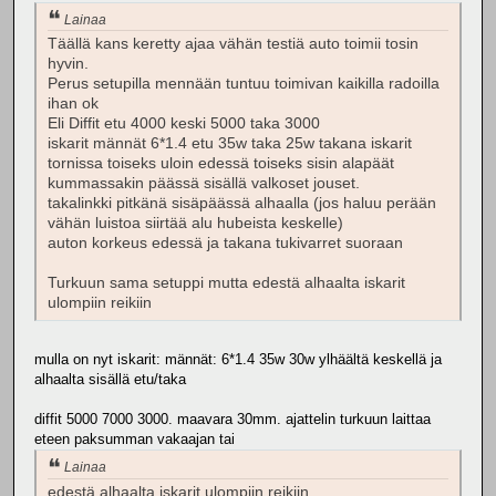
Lainaa
Täällä kans keretty ajaa vähän testiä auto toimii tosin
hyvin.
Perus setupilla mennään tuntuu toimivan kaikilla radoilla
ihan ok
Eli Diffit etu 4000 keski 5000 taka 3000
iskarit männät 6*1.4 etu 35w taka 25w takana iskarit
tornissa toiseks uloin edessä toiseks sisin alapäät
kummassakin päässä sisällä valkoset jouset.
takalinkki pitkänä sisäpäässä alhaalla (jos haluu perään
vähän luistoa siirtää alu hubeista keskelle)
auton korkeus edessä ja takana tukivarret suoraan
Turkuun sama setuppi mutta edestä alhaalta iskarit
ulompiin reikiin
mulla on nyt iskarit: männät: 6*1.4 35w 30w ylhäältä keskellä ja
alhaalta sisällä etu/taka
diffit 5000 7000 3000. maavara 30mm. ajattelin turkuun laittaa
eteen paksumman vakaajan tai
Lainaa
edestä alhaalta iskarit ulompiin reikiin