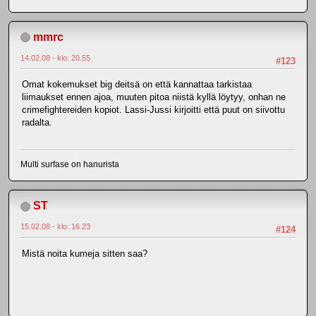
mmrc
14.02.08 - klo: 20.55
#123
Omat kokemukset big deitsä on että kannattaa tarkistaa
liimaukset ennen ajoa, muuten pitoa niistä kyllä löytyy, onhan ne
crimefightereiden kopiot. Lassi-Jussi kirjoitti että puut on siivottu
radalta.
Multi surfase on hanurista
ST
15.02.08 - klo: 16.23
#124
Mistä noita kumeja sitten saa?