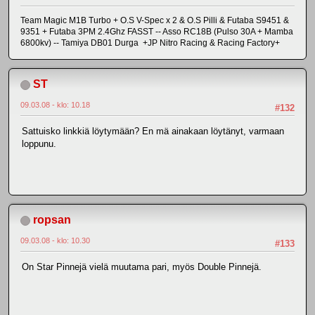
Team Magic M1B Turbo + O.S V-Spec x 2 & O.S Pilli & Futaba S9451 &
9351 + Futaba 3PM 2.4Ghz FASST -- Asso RC18B (Pulso 30A + Mamba
6800kv) -- Tamiya DB01 Durga +JP Nitro Racing & Racing Factory+
ST
09.03.08 - klo: 10.18
#132
Sattuisko linkkiä löytymään? En mä ainakaan löytänyt, varmaan
loppunu.
ropsan
09.03.08 - klo: 10.30
#133
On Star Pinnejä vielä muutama pari, myös Double Pinnejä.