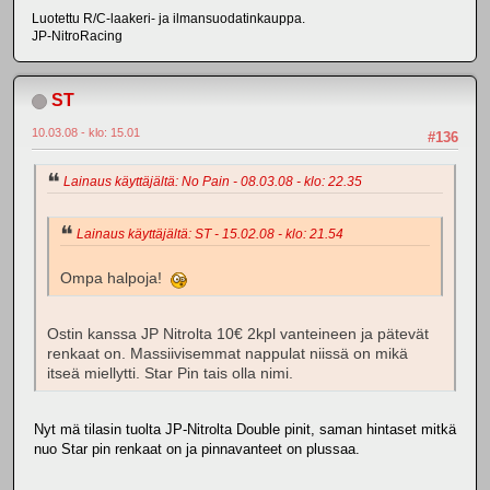
Luotettu R/C-laakeri- ja ilmansuodatinkauppa.
JP-NitroRacing
ST
10.03.08 - klo: 15.01
#136
Lainaus käyttäjältä: No Pain - 08.03.08 - klo: 22.35
Lainaus käyttäjältä: ST - 15.02.08 - klo: 21.54
Ompa halpoja!
Ostin kanssa JP Nitrolta 10€ 2kpl vanteineen ja pätevät
renkaat on. Massiivisemmat nappulat niissä on mikä
itseä miellytti. Star Pin tais olla nimi.
Nyt mä tilasin tuolta JP-Nitrolta Double pinit, saman hintaset mitkä
nuo Star pin renkaat on ja pinnavanteet on plussaa.