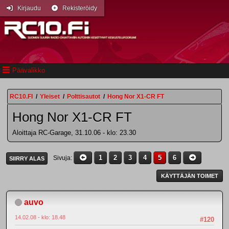
Kirjaudu
Rekisteröidy
Päävalikko
RC10.FI
/
Yleiset
/
Polttisautot
/
Hong Nor X1-CR FT
Hong Nor X1-CR FT
Aloittaja RC-Garage, 31.10.06 - klo: 23.30
1
2
3
4
5
6
Sivuja
SIIRRY ALAS
KÄYTTÄJÄN TOIMET
auvo
14.02.08 - klo: 18.48
#120