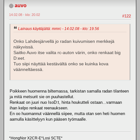
auvo
14.02.08 - klo: 20.02
#122
Lainaus käyttäjältä: mmrc - 14.02.08 - klo: 19.56
Onko Lahdesjärvellä jo radan kuivumisen merkkejä
näkyvissä.
Saitko Auvo itse valita rc-auton värin, onko renkaat big
D:eet.
Tuo siipi näyttää kestävältä onko se kuinka kova
väänneltäessä.
Poikkeen huomenna biltemassa, tarkistan samalla radan tilanteen
ja mitä metsurit sie on puuhastellut.
Renkaat on juuri nuo IsoD:t, hinta houkutteli ostaan...varmaan
ihan kelpo renkaat reenaukseen.
En oo huomannut väännellä siipee, mutta otan sen heti huomen
aamulla käsittelyyn kun pääsen työmaalle.
*HongNor X2CR-E*Losi SCTE*