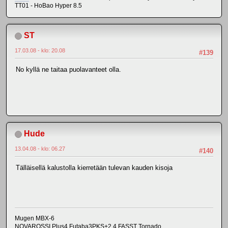
TT01 - HoBao Hyper 8.5
ST
17.03.08 - klo: 20.08
#139
No kyllä ne taitaa puolavanteet olla.
Hude
13.04.08 - klo: 06.27
#140
Tälläisellä kalustolla kierretään tulevan kauden kisoja
Mugen MBX-6
NOVAROSSI Plus4 Futaba3PKS+2.4 FASST Tornado