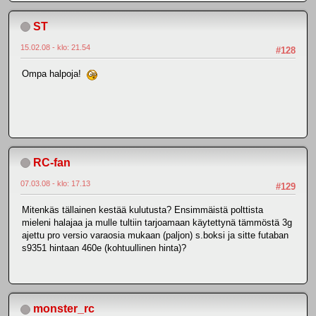
ST
15.02.08 - klo: 21.54
#128
Ompa halpoja!
RC-fan
07.03.08 - klo: 17.13
#129
Mitenkäs tällainen kestää kulutusta? Ensimmäistä polttista
mieleni halajaa ja mulle tultiin tarjoamaan käytettynä tämmöstä 3g
ajettu pro versio varaosia mukaan (paljon) s.boksi ja sitte futaban
s9351 hintaan 460e (kohtuullinen hinta)?
monster_rc