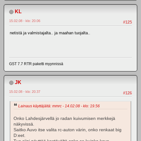
KL
15.02.08 - klo: 20.06
#125
netistä ja valmistajalta.. ja maahan tuojalta..
GST 7.7 RTR paketti myynnissä
JK
15.02.08 - klo: 20.37
#126
Lainaus käyttäjältä: mmrc - 14.02.08 - klo: 19.56
Onko Lahdesjärvellä jo radan kuivumisen merkkejä
näkyvissä.
Saitko Auvo itse valita rc-auton värin, onko renkaat big
D:eet.