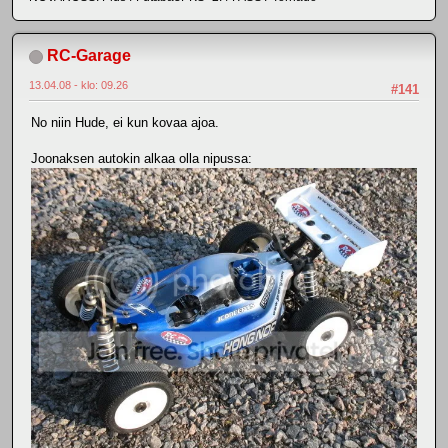
RC-Garage
13.04.08 - klo: 09.26
#141
No niin Hude, ei kun kovaa ajoa.
Joonaksen autokin alkaa olla nipussa: