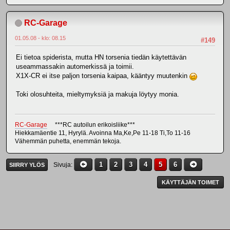
RC-Garage
01.05.08 - klo: 08.15
#149
Ei tietoa spiderista, mutta HN torsenia tiedän käytettävän
useammassakin automerkissä ja toimii.
X1X-CR ei itse paljon torsenia kaipaa, kääntyy muutenkin
Toki olosuhteita, mieltymyksiä ja makuja löytyy monia.
RC-Garage
***RC autoilun erikoisliike***
Hiekkamäentie 11, Hyrylä. Avoinna Ma,Ke,Pe 11-18 Ti,To 11-16
Vähemmän puhetta, enemmän tekoja.
1
2
3
4
5
6
Sivuja
SIIRRY YLÖS
KÄYTTÄJÄN TOIMET