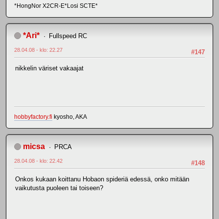
*HongNor X2CR-E*Losi SCTE*
*Ari*
Fullspeed RC
28.04.08 - klo: 22.27
#147
nikkelin väriset vakaajat
hobbyfactory.fi
kyosho, AKA
micsa
PRCA
28.04.08 - klo: 22.42
#148
Onkos kukaan koittanu Hobaon spideriä edessä, onko mitään
vaikutusta puoleen tai toiseen?