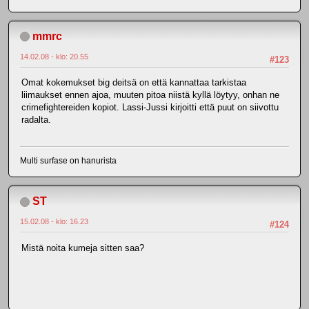
mmrc
14.02.08 - klo: 20.55
#123
Omat kokemukset big deitsä on että kannattaa tarkistaa
liimaukset ennen ajoa, muuten pitoa niistä kyllä löytyy, onhan ne
crimefightereiden kopiot. Lassi-Jussi kirjoitti että puut on siivottu
radalta.
Multi surfase on hanurista
ST
15.02.08 - klo: 16.23
#124
Mistä noita kumeja sitten saa?