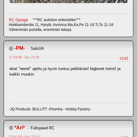
RC-Garage
***RC autoilun erikoisliike***
Hiekkamäentie 11, Hyrylä. Avoinna Ma,Ke,Pe 11-18 Ti,To 11-16
Vähemmän puhetta, enemmän tekoja.
-PM-
SaloUA
27.04.08 - klo: 21.08
#142
ekat "reenit" ajettu ja hyvin tuntuu pelittävän! bigboret toimii! ja
kaikki muukin.
-JQ Products- BULLITT -Piranha- -Hobby Factory-
*Ari*
Fullspeed RC
27.04.08 - klo: 22.42