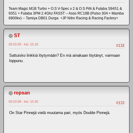
Team Magic M1B Turbo + O.S V-Spec x 2 & O.S Pilli & Futaba S9451 &
9351 + Futaba 3PM 2.4Ghz FASST -- Asso RC18B (Pulso 30A + Mamba
6800kv) -- Tamiya DB01 Durga +JP Nitro Racing & Racing Factory+
ST
09.03.08 - klo: 10.18
#132
Sattuisko linkkiä löytymään? En mä ainakaan löytänyt, varmaan
loppunu.
ropsan
09.03.08 - klo: 10.30
#133
On Star Pinnejä vielä muutama pari, myös Double Pinnejä.