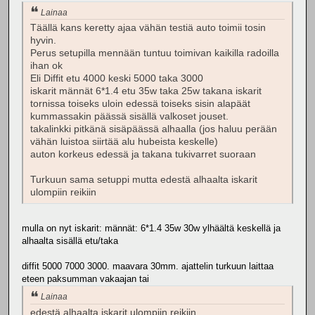
Lainaa
Täällä kans keretty ajaa vähän testiä auto toimii tosin
hyvin.
Perus setupilla mennään tuntuu toimivan kaikilla radoilla
ihan ok
Eli Diffit etu 4000 keski 5000 taka 3000
iskarit männät 6*1.4 etu 35w taka 25w takana iskarit
tornissa toiseks uloin edessä toiseks sisin alapäät
kummassakin päässä sisällä valkoset jouset.
takalinkki pitkänä sisäpäässä alhaalla (jos haluu perään
vähän luistoa siirtää alu hubeista keskelle)
auton korkeus edessä ja takana tukivarret suoraan
Turkuun sama setuppi mutta edestä alhaalta iskarit
ulompiin reikiin
mulla on nyt iskarit: männät: 6*1.4 35w 30w ylhäältä keskellä ja
alhaalta sisällä etu/taka
diffit 5000 7000 3000. maavara 30mm. ajattelin turkuun laittaa
eteen paksumman vakaajan tai
Lainaa
edestä alhaalta iskarit ulompiin reikiin