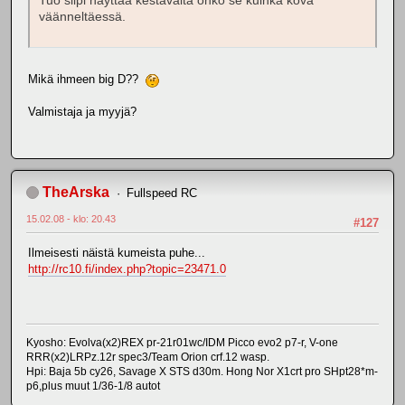
Tuo siipi näyttää kestävältä onko se kuinka kova
väänneltäessä.
Mikä ihmeen big D??
Valmistaja ja myyjä?
TheArska
Fullspeed RC
15.02.08 - klo: 20.43
#127
Ilmeisesti näistä kumeista puhe...
http://rc10.fi/index.php?topic=23471.0
Kyosho: Evolva(x2)REX pr-21r01wc/IDM Picco evo2 p7-r, V-one
RRR(x2)LRPz.12r spec3/Team Orion crf.12 wasp.
Hpi: Baja 5b cy26, Savage X STS d30m. Hong Nor X1crt pro SHpt28*m-
p6,plus muut 1/36-1/8 autot