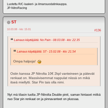
Luotettu R/C-laakeri- ja ilmansuodatinkauppa.
JP-NitroRacing
ST
10.03.08 - klo: 15.01
#136
Lainaus käyttäjältä: No Pain - 08.03.08 - klo: 22.35
Lainaus käyttäjältä: ST - 15.02.08 - klo: 21.54
Ompa halpoja!
Ostin kanssa JP Nitrolta 10€ 2kpl vanteineen ja pätevät
renkaat on. Massiivisemmat nappulat niissä on mikä
itseä miellytti. Star Pin tais olla nimi.
Nyt mä tilasin tuolta JP-Nitrolta Double pinit, saman hintaset mitkä
nuo Star pin renkaat on ja pinnavanteet on plussaa.