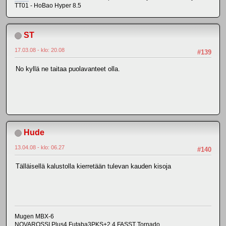
TT01 - HoBao Hyper 8.5
ST
17.03.08 - klo: 20.08
#139
No kyllä ne taitaa puolavanteet olla.
Hude
13.04.08 - klo: 06.27
#140
Tälläisellä kalustolla kierretään tulevan kauden kisoja
Mugen MBX-6
NOVAROSSI Plus4 Futaba3PKS+2.4 FASST Tornado