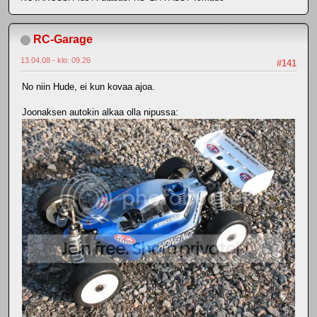
RC-Garage
13.04.08 - klo: 09.26
#141
No niin Hude, ei kun kovaa ajoa.
Joonaksen autokin alkaa olla nipussa: