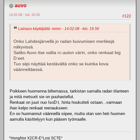
auvo
14.02.08 - klo: 20.02
#122
Lainaus käyttäjältä: mmrc - 14.02.08 - klo: 19.56
Onko Lahdesjärvellä jo radan kuivumisen merkkejä
näkyvissä.
Saitko Auvo itse valita rc-auton värin, onko renkaat big
D:eet.
Tuo siipi näyttää kestävältä onko se kuinka kova
väänneltäessä.
Poikkeen huomenna biltemassa, tarkistan samalla radan tilanteen
ja mitä metsurit sie on puuhastellut.
Renkaat on juuri nuo IsoD:t, hinta houkutteli ostaan...varmaan
ihan kelpo renkaat reenaukseen.
En oo huomannut väännellä siipee, mutta otan sen heti huomen
aamulla käsittelyyn kun pääsen työmaalle.
*HongNor X2CR-E*Losi SCTE*