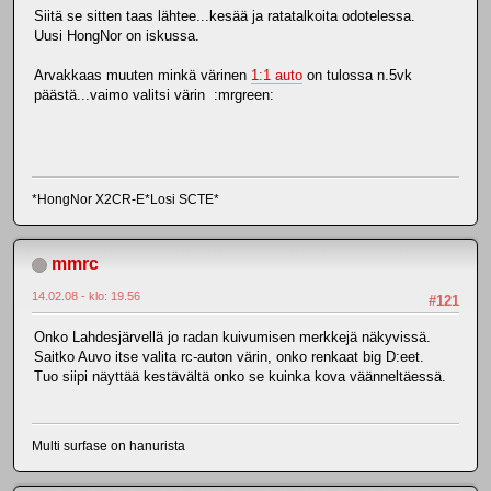
Siitä se sitten taas lähtee...kesää ja ratatalkoita odotelessa.
Uusi HongNor on iskussa.
Arvakkaas muuten minkä värinen
1:1 auto
on tulossa n.5vk
päästä...vaimo valitsi värin :mrgreen:
*HongNor X2CR-E*Losi SCTE*
mmrc
14.02.08 - klo: 19.56
#121
Onko Lahdesjärvellä jo radan kuivumisen merkkejä näkyvissä.
Saitko Auvo itse valita rc-auton värin, onko renkaat big D:eet.
Tuo siipi näyttää kestävältä onko se kuinka kova väänneltäessä.
Multi surfase on hanurista