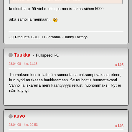
keskidiffiä pitää viel miettii jos menis takas siihen 5000.
aika samoilla mennään..
-JQ Products- BULLITT -Piranha- -Hobby Factory-
Tuukka
Fullspeed RC
28.04.08 - klo: 11.13
#145
Tuomaksen kiesiin laitettiin sunnuntaina paksumpi vakaaja eteen,
kun pyrki mutkassa haukkaamaan. Se rauhoittui huomattavasti.
Vanhoilla iskareilla meni kääntyvyys reilusti huonommaksi. Nyt ei
näin käynyt.
auvo
28.04.08 - klo: 20.53
#146