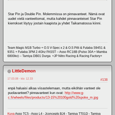
Star Pin ja Double Pin. Molemmissa on pinnavanteet. Nämä ovat
uudet vielä vanteettomat, mutta kahdet pinnavanteiset Star Pin
kierrokset löytyy jostain kaapista ja yhdet Taikamatossa kiinni.
Team Magic M1B Turbo + O.S V-Spec x 2 & O.S Pilli & Futaba S9451 &
9351 + Futaba 3PM 2.4Ghz FASST -- Asso RC18B (Pulso 30A + Mamba
6800kv) -- Tamiya DB01 Durga +JP Nitro Racing & Racing Factory+
LittleDemon
17.03.08 - klo: 12.33
#138
enpä haluaisi alkaa viisastelemaan, mutta eiköhän vanteet ole
puolavanteet? pinnavanteet kun ovat:
http://www.g-
c.fi/wheels/files/products/13-15%20100gold%20spoke_m.jpg
Kuva
Asso TC5 - Asso L4 - Jconcepts BJ4 - Tamiya TT01D - Tamiya