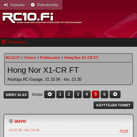
Kirjaudu
Rekisteröidy
Päävalikko
RC10.FI
/
Yleiset
/
Polttisautot
/
Hong Nor X1-CR FT
Hong Nor X1-CR FT
Aloittaja RC-Garage, 31.10.06 - klo: 23.30
1
2
3
4
5
6
Sivuja
SIIRRY ALAS
KÄYTTÄJÄN TOIMET
auvo
14.02.08 - klo: 18.48
#120