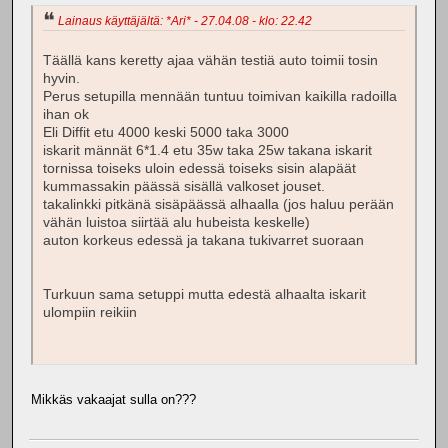
Lainaus käyttäjältä: *Ari* - 27.04.08 - klo: 22.42
Täällä kans keretty ajaa vähän testiä auto toimii tosin
hyvin.
Perus setupilla mennään tuntuu toimivan kaikilla radoilla
ihan ok
Eli Diffit etu 4000 keski 5000 taka 3000
iskarit männät 6*1.4 etu 35w taka 25w takana iskarit
tornissa toiseks uloin edessä toiseks sisin alapäät
kummassakin päässä sisällä valkoset jouset.
takalinkki pitkänä sisäpäässä alhaalla (jos haluu perään
vähän luistoa siirtää alu hubeista keskelle)
auton korkeus edessä ja takana tukivarret suoraan
Turkuun sama setuppi mutta edestä alhaalta iskarit
ulompiin reikiin
Mikkäs vakaajat sulla on???