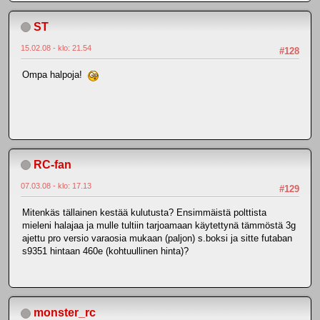
ST
15.02.08 - klo: 21.54
#128
Ompa halpoja!
RC-fan
07.03.08 - klo: 17.13
#129
Mitenkäs tällainen kestää kulutusta? Ensimmäistä polttista
mieleni halajaa ja mulle tultiin tarjoamaan käytettynä tämmöstä 3g
ajettu pro versio varaosia mukaan (paljon) s.boksi ja sitte futaban
s9351 hintaan 460e (kohtuullinen hinta)?
monster_rc