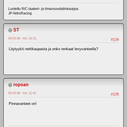
Luotettu R/C-laakeri- ja ilmansuodatinkauppa.
JP-NitroRacing
ST
09.03.08 - klo: 10.31
#134
Löytyykö nettikaupasta ja onko renkaat levyvanteella?
ropsan
09.03.08 - klo: 11.42
#135
Pinnavanteet on!