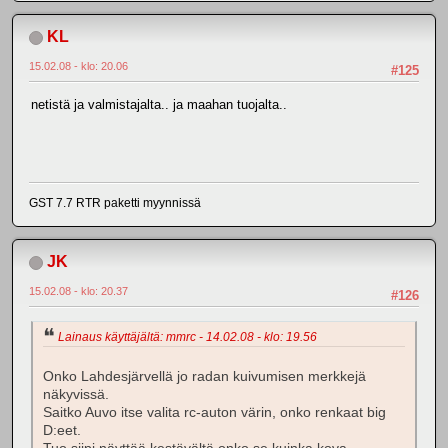
KL
15.02.08 - klo: 20.06
#125
netistä ja valmistajalta.. ja maahan tuojalta..
GST 7.7 RTR paketti myynnissä
JK
15.02.08 - klo: 20.37
#126
Lainaus käyttäjältä: mmrc - 14.02.08 - klo: 19.56
Onko Lahdesjärvellä jo radan kuivumisen merkkejä
näkyvissä.
Saitko Auvo itse valita rc-auton värin, onko renkaat big
D:eet.