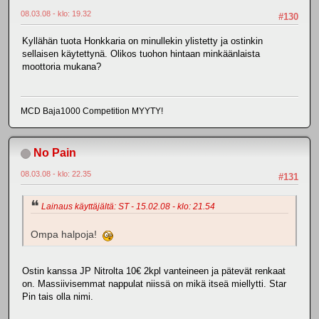
08.03.08 - klo: 19.32
#130
Kyllähän tuota Honkkaria on minullekin ylistetty ja ostinkin
sellaisen käytettynä. Olikos tuohon hintaan minkäänlaista
moottoria mukana?
MCD Baja1000 Competition MYYTY!
No Pain
08.03.08 - klo: 22.35
#131
Lainaus käyttäjältä: ST - 15.02.08 - klo: 21.54
Ompa halpoja!
Ostin kanssa JP Nitrolta 10€ 2kpl vanteineen ja pätevät renkaat
on. Massiivisemmat nappulat niissä on mikä itseä miellytti. Star
Pin tais olla nimi.