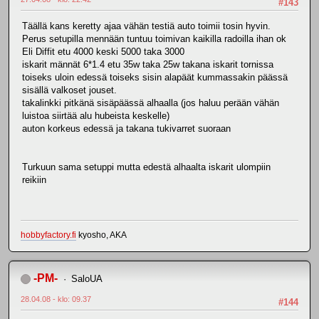
#143
Täällä kans keretty ajaa vähän testiä auto toimii tosin hyvin.
Perus setupilla mennään tuntuu toimivan kaikilla radoilla ihan ok
Eli Diffit etu 4000 keski 5000 taka 3000
iskarit männät 6*1.4 etu 35w taka 25w takana iskarit tornissa
toiseks uloin edessä toiseks sisin alapäät kummassakin päässä
sisällä valkoset jouset.
takalinkki pitkänä sisäpäässä alhaalla (jos haluu perään vähän
luistoa siirtää alu hubeista keskelle)
auton korkeus edessä ja takana tukivarret suoraan
Turkuun sama setuppi mutta edestä alhaalta iskarit ulompiin
reikiin
hobbyfactory.fi
kyosho, AKA
-PM-
SaloUA
28.04.08 - klo: 09.37
#144